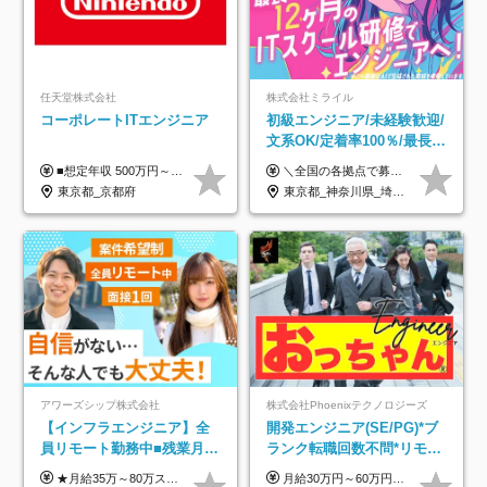
任天堂株式会社
株式会社ミライル
コーポレートITエンジニア
初級エンジニア/未経験歓迎/
文系OK/定着率100％/最長1
年の自社ITスクール研修あ
■想定年収 500万円～900万円 月給制 月給278,000円～ ※残業が発生した場合、残業代を別途全額支給します ※試用期間2ヶ月あり(待遇や給与に差異はありません)
＼全国の各拠点で募集中！／ 給与は以下の通り、勤務地により異なります。 札幌：月給23万円～27万円 仙台：月給22万円～26万円 新潟：月給22万円～26万円 東京：月給26万円～30万円 大阪：月給24万円～29万円 福岡：月給23.5万円～27万円 沖縄：月給21万円～26万円 ◎給与は知識や経験を考慮して決定します。 ◎残業は別途全額支給します。 ◎試用期間12カ月あり（給与は以下の通りです。その他条件に変更はありません） （試用期間の給与） 札幌：月給18.6万円～ 仙台：月給19万円～ 新潟：月給18万円～ 東京：月給22万円～ 大阪：月給20.8万円～ 福岡：月給19万円～ 沖縄：月給18万円～
り/年休130日
東京都_京都府
東京都_神奈川県_埼玉県_千葉県_大阪府_愛知県_北海道_青森県_岩手県_宮城県_秋田県_山形県_福島県_茨城県_栃木県_群馬県_新潟県_山梨県_長野県_富山県_石川県_福井県_静岡県_岐阜県_三重県_兵庫県_京都府_滋賀県_奈良県_和歌山県_広島県_岡山県_鳥取県_島根県_山口県_徳島県_香川県_愛媛県_高知県_福岡県_熊本県_佐賀県_長崎県_大分県_宮崎県_鹿児島県_沖縄県
アワーズシップ株式会社
株式会社Phoenixテクノロジーズ
【インフラエンジニア】全
開発エンジニア(SE/PG)*ブ
員リモート勤務中■残業月
ランク転職回数不問*リモー
3h■最大3ヶ月の連休あり■
ト案件多数*残業ほぼ0*通院
★月給35万～80万スタートも可 【未経験の方】 ■月給26万～80万＋賞与年2回（年2ヶ月分） 【何かしらのインフラエンジニア経験をお持ちの方】 ■月給35万～80万＋賞与年2回（年2ヶ月分） ※スキル・経験などを考慮し決定します ※試用期間6ヶ月あり。期間中は契約社員となります。その他の待遇に差異はありません（試用期間終了後、昇給の可能性あり） ※上記金額には固定残業代（月30時間分／4万9600円～15万2600円）を含みます。超過分は別途支給いたします。 ＼頑張りはインセンティブで還元！／ クライアントに貢献度を評価され、当社のエンジニアが追加で案件に参画することになるなど、会社にとって利益になる行動はしっかり評価します。 会社の成長に貢献できていることを実感でき、「もっと頑張ろう」と思える体制づくりを整えています！
月給30万円～60万円+住宅手当+職能手当+役職手当+決算賞与+報奨金 ※経験・能力を考慮し、優遇します ※給与には20時間分のみなし時間外手当(3万7000円以上)を含みます(超過時間分は別途追加支給) ※試用期間3～6ヵ月あり(その間の給与、待遇に差異なし) ※場合によって契約社員での採用の可能性あり(面接時に応相談)