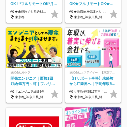
OK！*フルリモートOK*月給
OK★フルリモートOK★月
32万～*残業月9.8h*1ヶ月の
給32万円～★残業月10h＆
★未経験でも月給32万円スタート★ 月収32万円～35万円＋各種手当（資格手当だけで毎月15万の上乗せ実績あり！） ★資格手当豊富！1資格につき最大3万円支給 ★功績手当の導入で、毎月のお給与に上乗せで最大10万円支給している社員も！ ★1回の昇級で年収数十万UPも可 ★ゆくゆくは年収1000万以上も目指せる 年俸384万円～1,162万8,000円（12分割） ※経験・スキルを考慮の上決定します ※上記金額には固定残業代（月30h分・60,800円～66,500円）を含みます ※超過分は別途全額支給します ※試用期間2ヶ月間あり（その他待遇に差異はありません）
★前職給与保証あり ★月給32万円以上＋インセンティブあり 月給32万円以上＋インセンティブ＋各種手当 ※上記には固定残業代（月30時間・44,400円～）を含みます ※超過分は別途支給します ※試用期間はございません ★＼成果＝あなたの収入／★ 【1】案件単価ー8万円＝あなたの給与 参画したプロジェクトの案件単価から 一律8万円引いた金額があなたの給与です！ （月給例） ■1人称での構築・小規模な詳細設計 案件単価55万円ー8万円＝月給47万円（還元率85.5%） ■大型案件の設計・構築やプロジェクト管理 案件単価90万円ー8万円＝月給82万円（還元率91.1%） ‥‥‥‥‥‥‥‥‥‥‥‥‥‥‥‥‥‥ 【2】月給の他にも豊富なインセンティブあり 全員が月3～13万円のインセンティブをゲットしています！ ≪インセンティブ制度≫ 稼働している現場で増員・交代が発生し、 当社の人員を配属が決定した際に支給。 ◇C Addition正社員が参画 ：実粗利の10%／毎月 ◇協力会社所属の社員が参画：実粗利の30%／毎月 ≪リファラル制度≫ あなたの知り合いが当社のメンバーになった際に、 毎月1人あたり2万円支給します◎ ‥‥‥‥‥‥‥‥‥‥‥‥‥‥‥‥‥‥
研修*資格取得率100％
年休120日以上★副業可
東京都
東京都_神奈川県_埼玉県_千葉県_大阪府_愛知県_北海道_青森県_岩手県_宮城県_秋田県_山形県_福島県_茨城県_栃木県_群馬県_新潟県_山梨県_長野県_富山県_石川県_福井県_静岡県_岐阜県_三重県_兵庫県_京都府_滋賀県_奈良県_和歌山県_広島県_岡山県_鳥取県_島根県_山口県_徳島県_香川県_愛媛県_高知県_福岡県_熊本県_佐賀県_長崎県_大分県_宮崎県_鹿児島県_沖縄県
株式会社ルトラ
株式会社エスアイイー 【東京プロマーケット上場】
開発エンジニア｜面接1回｜
【ITサポート事務】未経験
月給46万円～可｜フルリモ
からIT業界へ｜平均年収517
ートも可｜案件選択制｜定
万円｜ホワイト企業認定｜
【エンジニア経験6年以上の方】 月給46万円～100万円（固定残業代含む） ※上記月給には月30時間分の固定残業代（月8万7,400円～月19万円）を含む。超過分は全額支給。 【エンジニア経験4年以上の方】 月給42万円～100万円（固定残業代含む） ※上記月給には月30時間分の固定残業代（月7万9,800円～月19万円）を含む。超過分は全額支給。 【エンジニア経験4年未満の方】 月給38万円～100万円（固定残業代含む） ※上記月給には月30時間分の固定残業代（月7万2,200円～月19万円）を含む。超過分は全額支給。 ※経験、スキル、前職給与などを踏まえて決定。 ◆ルトラの給与制度のポイント！◆ ・社員の95%が入社時に年収UP！最高で300万円UPの実績も ・平均還元率86.3%（交通費・住宅手当・会社負担分の社保も含む） ・人柄やポテンシャルを評価し、スキル以上の希望年収を提示することも ・退職金制度やリファラル手当（平均50万円）あり
＼平均年収517万円！入社5年目まで毎年必ず昇給／ ■賞与年3回 ■年収800万円以上も可 ■入社3年以上の平均年収469.2万円 月給23万2000円以上＋賞与年3回＋各種手当 ☆入社5年目まで最大1万5000円の定期昇給を確約 ┃各種手当充実 ・規定の資格を取得すれば、2000円～5万円を毎月支給（2万4000円～60万円／年） ・研修中に取得した取得率95％の資格でも研修後の給料UP ※月給は年齢・経験・能力を考慮して、優遇いたします ※上記月給金額は固定残業代（20時間/3万1300円円以上）を含み、超過分は別途支給いたします ※試用期間（6ヶ月）は月給に変動はありますが、その他待遇に差異はありません ├入社後1ヶ月～3ヶ月間は、月給20万1900円となります └上記金額は固定残業代（10時間／1万6000円）を含み、超過分は別途支給いたします
着率96％以上｜副業OK｜住
年休134日｜リモートOK
東京都_神奈川県_埼玉県_千葉県_大阪府_愛知県_北海道_青森県_岩手県_宮城県_秋田県_山形県_福島県_茨城県_栃木県_群馬県_新潟県_山梨県_長野県_富山県_石川県_福井県_静岡県_岐阜県_三重県_兵庫県_京都府_滋賀県_奈良県_和歌山県_広島県_岡山県_鳥取県_島根県_山口県_徳島県_香川県_愛媛県_高知県_福岡県_熊本県_佐賀県_長崎県_大分県_宮崎県_鹿児島県_沖縄県
東京都_神奈川県_埼玉県_千葉県_大阪府_愛知県_北海道_青森県_岩手県_宮城県_秋田県_山形県_福島県_茨城県_栃木県_群馬県_新潟県_山梨県_長野県_富山県_石川県_福井県_静岡県_岐阜県_三重県_兵庫県_京都府_滋賀県_奈良県_和歌山県_広島県_岡山県_鳥取県_島根県_山口県_徳島県_香川県_愛媛県_高知県_福岡県_熊本県_佐賀県_長崎県_大分県_宮崎県_鹿児島県_沖縄県
宅手当