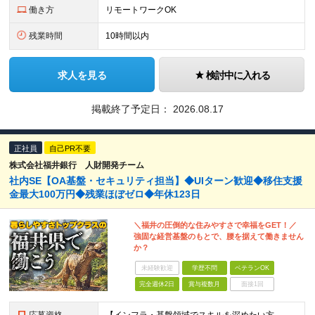
働き方
リモートワークOK
残業時間
10時間以内
求人を見る
検討中に入れる
掲載終了予定日：
2026.08.17
正社員
自己PR不要
株式会社福井銀行 人財開発チーム
社内SE【OA基盤・セキュリティ担当】◆UIターン歓迎◆移住支援
金最大100万円◆残業ほぼゼロ◆年休123日
＼福井の圧倒的な住みやすさで幸福をGET！／
強固な経営基盤のもとで、腰を据えて働きません
か？
未経験歓迎
学歴不問
ベテランOK
完全週休2日
賞与複数月
面接1回