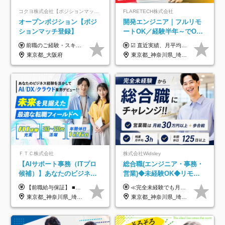
コクヨ株式会社【ポジションマッチ登録】
FLARETECH株式会社
オープンポジション【ポジ
開発エンジニア｜フルリモ
ションマッチ登録】
ートOK／経験半年～でOK
／実質還元率80～90%／前
前職のご経験・スキル等を考慮して決定します。
☑︎ 直近実績、月平均17,000円の昇給 ☑︎ 前職給与100%保証 ☑︎ 実質還元率80～90% ☑︎ 待機時も給与は満額支給 月給35万円～70万円＋交通費など各種手当 ※想定年収：4,200,000円～10,560,000円 ※経験・能力等を考慮の上で決定します。 ※上記金額には、みなし残業手当（50時間分・104,000円～212,000円）を含みます。超過分は別途追加支給します。 ┗残業時間は月平均10時間、多い時でも20時間程度と安定しております ★単価連動型の給与体系ではないため、万が一待機になってもその間の給与は満額支給しています。 ＜1年間の昇給事例をご紹介！＞ ・20代/フロントエンドエンジニア：月給274,000円→月給362,000円（＋88,000円/月） ・20代/iOSエンジニア：月給237,000円→月給287,000円（＋50,000円/月） ・20代/Androidエンジニア：月給316,000円→月給374,000円（＋58,000円/月） ・30代/Javaエンジニア（上流）：月給340,000円→月給418,000円（＋78,000円/月） ・30代/PMO：月給340,000円→月給418,000円（＋78,000円/月）
給保証／AI系など最先端案
東京都_大阪府
東京都_神奈川県_埼玉県_千葉県_大阪府_愛知県_北海道_青森県_岩手県_宮城県_秋田県_山形県_福島県_茨城県_栃木県_群馬県_新潟県_山梨県_長野県_富山県_石川県_福井県_静岡県_岐阜県_三重県_兵庫県_京都府_滋賀県_奈良県_和歌山県_広島県_岡山県_鳥取県_島根県_山口県_徳島県_香川県_愛媛県_高知県_福岡県_熊本県_佐賀県_長崎県_大分県_宮崎県_鹿児島県_沖縄県
件多数
ＦＴＣ株式会社
株式会社Widsley
【AIサポート事務（ITプロ
総合職(エンジニア・事務・
候補）】あなたのビジネス
営業)◆未経験OK◆リモー
経験をAI業界で活かす◆IT
トあり◆残業月3h◆服装髪
【前職給与保証】 ■未経験者： 月給30万円～35万円 ■ローキャリア（経験目安1年程度）： 月給35万円～40万円 ■経験者（経験目安3年以上）： 月給40万円～60万円 ■即戦力（経験目安5年以上）： 月給45万円～80万円 ※上記金額には固定残業代30時間分 【未経験者5万5000円～7万3000円、 ローキャリア6万4000円～7万3000円、 経験者5万8000円～10万9000円、 即戦力8万2000円～14万5000円】を含みます。 ※30時間を超える場合は追加で全額支給します。 ※経験・能力・前職給与などを総合的に評価したうえでご納得いただけるよう個別決定。 未経験者の場合、前職給与とポテンシャルを査定のうえ決定いたします。 ※日本国内でのIT業界経験、または同等の実務経験と能力に応じて決定します。 ※前職給与は日本円かつ、日本国内での実績に基づき評価します。 【納得の評価システム】 ★クォーター毎に査定する評価制度導入！ 明確な評価基準で翌年度年収を上げましょう！ ★評価対象期間に在籍中のほとんどの社員が昇給し 年収アップを実現しています！ ★様々なインセンティブ制度を用意し多角的に正当評価しています！ ※試用期間6カ月（期間中の待遇等に差異なし）
≪完全未経験でも月給40万円以上も可能です！≫ -------------- 【1】ITエンジニア 月給26万円～50万円＋プロジェクト手当＋資格手当 【2】IT事務、営業事務 月給26万円～50万円＋プロジェクト手当＋資格手当 ≪【1】【2】共通≫ ★上記給与には固定残業代20時間分(月3万719円～)を含みます。残業が超過した場合は、追加支給します(残業は月平均3時間とほぼ発生しません。残業がなくても、固定残業代は支給されます) ★試用期間6ヵ月あり（期間中は月給23万1000円～。固定残業代20時間分3万719円～を含む／超過分は別途支給） -------------- 【3】SES営業、SaaS営業 月給30万円以上＋インセンティブ＋各種手当 ★上記給与には固定残業代45時間分(月7万6967円～)を含みます。残業が超過した場合は、追加支給します(残業は月平均3時間とほぼ発生しません。残業がなくても、固定残業代は支給されます) ★試用期間6ヵ月あり(期間中も給与や福利厚生は同じです)
未経験OK◆目指せるコンサ
型自由
東京都_神奈川県_埼玉県_千葉県
東京都_神奈川県_埼玉県_千葉県_大阪府_愛知県_北海道_青森県_岩手県_宮城県_秋田県_山形県_福島県_茨城県_栃木県_群馬県_新潟県_山梨県_長野県_富山県_石川県_福井県_静岡県_岐阜県_三重県_兵庫県_京都府_滋賀県_奈良県_和歌山県_広島県_岡山県_鳥取県_島根県_山口県_徳島県_香川県_愛媛県_高知県_福岡県_熊本県_佐賀県_長崎県_大分県_宮崎県_鹿児島県_沖縄県
ル