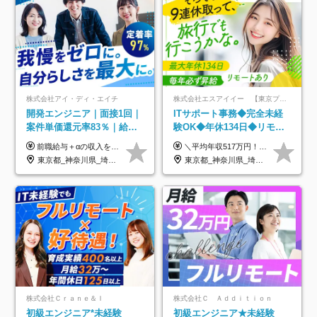
株式会社アイ・ディ・エイチ
株式会社エスアイイー 【東京プロマーケット上場】
開発エンジニア｜面接1回｜
ITサポート事務◆完全未経
案件単価還元率83％｜給与
験OK◆年休134日◆リモー
UP保証｜年休140日｜在宅
トOK◆残業月7h以下◆賞与
前職給与＋αの収入を保証 月給42万円～120万円＋各種手当＋賞与 給与基準が明確かつ高還元です。 一人ひとりが安定した環境のもと、長く活躍できる職場を目指しています。 ※平均年収650万円 ・還元率83％ ・各種手当について 職能手当／職務手当／資格手当／営業手当 など ※前職での経験・能力、給与などを考慮の上、当社規定により優遇いたします ※試用期間あり（3ヶ月／期間中の条件に変動はありません） ※上記金額には固定残業代（78,948円～225,564円/月30時間分）を含みます 超過分は別途全額支給いたします ・年収UPを保証 過去には転職時に〈年収200万円UP〉したエンジニアも在籍しています。入社時だけでなく、入社後も安心の給与水準で働ける環境です。キャリアや技術力が正当に評価されていないと感じていたら、一度面接でお話ししましょう！ 当社では管理職の人数は最低限にし、無駄な管理をしません。その費用削減分を社員の給与に還元しています！
＼平均年収517万円！入社5年目まで毎年必ず昇給／ ■賞与年3回 ■年収800万円以上も可 ■入社3年以上の平均年収469.2万円 月給23万2000円以上＋賞与年3回＋各種手当 ☆入社5年目まで最大1万5000円の定期昇給を確約 ┃各種手当充実 ・規定の資格を取得すれば、2000円～5万円を毎月支給（2万4000円～60万円／年） ・研修中に取得した取得率95％の資格でも研修後の給料UP ※月給は年齢・経験・能力を考慮して、優遇いたします ※上記月給金額は固定残業代（20時間/3万1300円円以上）を含み、超過分は別途支給いたします ※試用期間（6ヶ月）は月給に変動はありますが、その他待遇に差異はありません ├入社後1ヶ月～3ヶ月間は、月給20万1900円となります └上記金額は固定残業代（10時間／1万6000円）を含み、超過分は別途支給いたします
利用率9割｜独立支援・副業
年3回◆5年目まで必ず昇給
東京都_神奈川県_埼玉県_千葉県_大阪府_愛知県_北海道_青森県_岩手県_宮城県_秋田県_山形県_福島県_茨城県_栃木県_群馬県_新潟県_山梨県_長野県_富山県_石川県_福井県_静岡県_岐阜県_三重県_兵庫県_京都府_滋賀県_奈良県_和歌山県_広島県_岡山県_鳥取県_島根県_山口県_徳島県_香川県_愛媛県_高知県_福岡県_熊本県_佐賀県_長崎県_大分県_宮崎県_鹿児島県_沖縄県
東京都_神奈川県_埼玉県_千葉県_大阪府_愛知県_北海道_青森県_岩手県_宮城県_秋田県_山形県_福島県_茨城県_栃木県_群馬県_新潟県_山梨県_長野県_富山県_石川県_福井県_静岡県_岐阜県_三重県_兵庫県_京都府_滋賀県_奈良県_和歌山県_広島県_岡山県_鳥取県_島根県_山口県_徳島県_香川県_愛媛県_高知県_福岡県_熊本県_佐賀県_長崎県_大分県_宮崎県_鹿児島県_沖縄県
制度
株式会社Ｃｒａｎｅ＆Ｉ
株式会社Ｃ Ａｄｄｉｔｉｏｎ
初級エンジニア*未経験
初級エンジニア★未経験