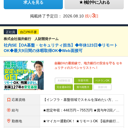
求人を見る
検討中に入れる
3
掲載終了予定日：
2026.08.10
残り
日
正社員
自己PR不要
株式会社福井銀行 人財開発チーム
社内SE【OA基盤・セキュリティ担当】◆年休123日◆リモート
OK◆最大9日間の休暇取得OK◆Web面接可
金融DXの最前線で、地方銀行の安全を守る セキ
ュリティのスペシャリストへ！
未経験歓迎
学歴不問
ベテランOK
完全週休2日
賞与複数月
面接1回
応募資格
【インフラ・基盤領域でスキルを深めたい方、大歓迎！】 ◆学歴不問 ◆以下いずれかの経験がある方（年数不問） ・OA基盤の構築・運用・保守 ・ネットワーク設計・構築・運用 ・セキュリティ設計・運用・監
給与
★想定年収：448万円～755万円 ★賞与年2回／前年度実績：4ヶ月分 月給28万～47万2000円＋賞与年2回＋各種手当 ※経験・能力を考慮の上、決定いたします。 ※残業手当は残業時間に応じて別
勤務地
★マイカー通勤OK！ ★リモートOK 【福井銀行 本店ビル】 福井県福井市順化1-1-1 福井駅前通りの大名町交差点目の前に「人や時間を紡ぐ」事をコンセプトに新たに本店ビルを構えております。 ※