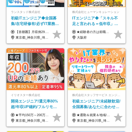
ランスタッド株式会社
株式会社ヒューマンキュレーション
初級ITエンジニア◆全国募
ITエンジニア◆「スキル不
集/在宅研修有/必ずIT業務配
足と言われる＝低年収」で
属/月収例29.5万円/Web面接
はない！｜ 不安を克服し、
【首都圏】月収例29.5万円（月給26万円＋諸手当） 【東海・関西】月収例28.5万円（月給25万円＋諸手当） 【九州】月収例26万円（月給23万円＋諸手当） ※経験・スキル・前職給与を踏まえ、総合的に判断して決定します。 例：首都圏 月収例31万円（月給27万円＋諸手当） ◆各種手当 ・通勤手当（上限4万円まで） ・残業代手当（1分単位で全額支給） ※固定残業代制は採用しておりません ・深夜勤務手当 ・資格取得支援（ランクに応じてお祝い金1万円～10万円を支給） ◆昇給：年1回 ◆補足 ・研修中1ヶ月間は、時給1670円となります。 ・試用期間6ヶ月あり。その間の待遇に変更はありません。 ※詳細は面接時にご案内します。
★経験者の方は前職の年収以上を保証します ★案件単価を開示した上で80％以上を還元します 月給25万円以上＋賞与年2回 ※経験や能力を考慮の上で優遇します ※試用期間が3ヶ月(その間の給与・待遇・雇用形態に変更はありません) ※月給には月20時間分のみなし残業手当(5万円)を含みます(超過分は別途支給) ★残業平均は月10時間以下ですので、毎月10時間分程度はお得です！
1回/SE
年収アップした社員の実例
東京都_神奈川県_埼玉県_千葉県_大阪府_愛知県_兵庫県_京都府_福岡県
大阪府
イリオスター株式会社
株式会社スタッフサービス エンジニアリング事業本部
開発エンジニア/還元率80%
初級エンジニア/未経験歓迎/
超/年収UP確約/フルリモ
全国募集/あなたに合わせた
OK/年休130日/平均残業7h/
オリジナル研修をご用
★平均150万～200万円年収UPを実現！ ★前職給与を100％保証！ ★案件内容の開示・明確な評価体制あり ⇒クライアント評価で即昇給を実現したケースも◎ ★年12回（毎月昇給チャンスあり） ■月給35万円～103万円 ※経験・能力・前職給与を考慮し、決定 ※上記給与には月30時間分(6万6500円以上)の固定残業代が含まれます。超過分は手当として別途支給します ※試用期間3ヶ月あり(期間中の給与・待遇面に差異はありません) ▼収入アップの実例をご紹介 ───────────── ★働き方改革をした30代男性（PG） 子どもが生まれたばかりなのに、忙しい現場で残業も月50～60時間が当たり前。 ⇒残業ほぼゼロ＆週3リモートの働き方に！しかも給与もアップ！ ★収入アップした30代男性（PM） 子供が3人いて家計も苦しく、残業代で稼ぐ日々… ⇒残業をたくさんしていた年収額より、100万円以上アップしました！
★通勤＆就業＆地域/住宅＆役職手当あり ★残業代は全額支給 ★選べる給与制度あり！ ■東京・神奈川・千葉・埼玉勤務の場合 月給24.5万円～55万円＋諸手当 （残業代は全額支給） (20,000円の地域/住宅手当込み) ■愛知・京都・大阪・兵庫勤務の場合 月給24万円以上＋諸手当 （残業代は全額支給） (15,000円の地域/住宅手当込み) ■茨城・栃木・群馬・静岡・三重・滋賀・広島・福岡勤務の場合 月給23.5万円以上＋諸手当 （残業代は全額支給） (10,000円の地域/住宅手当込み) ■北海道・宮城・山梨・長野・岐阜・奈良・和歌山・岡山勤務の場合 月給23万円以上＋諸手当 （残業代は全額支給） (5,000円の地域/住宅手当込み) ■その他のエリア勤務の場合 月給22.5万円以上＋諸手当 （残業代は全額支給） ※経験や能力を考慮し、当社規定により優遇します 【昇給：年一回実施】 【選べる給与制度】 ★収入を重視する方に… 「変動型人事制度」の選択も可能（派遣先からの評価に応じて収入アップ！） ※年2回のタイミングで希望者と面談の上決定します。
約2万件の案件から選択
意/AI・IoT/残業平均8時間
東京都_神奈川県_埼玉県_千葉県_大阪府_愛知県_北海道_青森県_岩手県_宮城県_秋田県_山形県_福島県_茨城県_栃木県_群馬県_新潟県_山梨県_長野県_富山県_石川県_福井県_静岡県_岐阜県_三重県_兵庫県_京都府_滋賀県_奈良県_和歌山県_広島県_岡山県_鳥取県_島根県_山口県_徳島県_香川県_愛媛県_高知県_福岡県_熊本県_佐賀県_長崎県_大分県_宮崎県_鹿児島県_沖縄県
東京都_神奈川県_埼玉県_千葉県_大阪府_愛知県_北海道_岩手県_宮城県_山形県_福島県_茨城県_栃木県_群馬県_山梨県_長野県_富山県_石川県_静岡県_岐阜県_三重県_兵庫県_京都府_滋賀県_奈良県_広島県_岡山県_山口県_愛媛県_福岡県_熊本県_長崎県