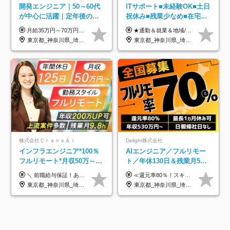
開発エンジニア｜50～60代
ITサポート■未経験OK■土日
が中心に活躍｜定年後の給
祝休み■残業少なめ■在宅実
与減ナシ｜年収50万円アッ
績あり■約900種類のスキル
月給35万円～70万円（固定残業代30時間分63,869円～を含む）+賞与年1回 ※30時間を超える分は別途支給します ●これまでのご経験・スキル・前職給与をできる限り考慮します ●待機期間も給与を100％支給します ●試用期間中も給与や福利厚生は同じです ≪年収を維持しながら長く働けます！≫ 一般的な企業では55歳や60歳を機に年収が下がりますが、 当社は役職などではなく「スキルや経験」で評価。 エンジニアとして長く働きながら あなたにふさわしい年収を維持できます！
★通勤＆就業＆地域/住宅＆役職手当あり ★残業代は全額支給 ★選べる給与制度あり！ ■東京・神奈川・千葉・埼玉勤務の場合 月給24.5万円～55万円＋諸手当 （残業代は全額支給） (20,000円の地域/住宅手当込み) ■愛知・京都・大阪・兵庫勤務の場合 月給24万円以上＋諸手当 （残業代は全額支給） (15,000円の地域/住宅手当込み) ■茨城・栃木・群馬・静岡・三重・滋賀・広島・福岡勤務の場合 月給23.5万円以上＋諸手当 （残業代は全額支給） (10,000円の地域/住宅手当込み) ■北海道・宮城・山梨・長野・岐阜・奈良・和歌山・岡山勤務の場合 月給23万円以上＋諸手当 （残業代は全額支給） (5,000円の地域/住宅手当込み) ■その他のエリア勤務の場合 月給22.5万円以上＋諸手当 （残業代は全額支給） ※経験や能力を考慮し、当社規定により優遇します 【昇給：年一回実施】 【選べる給与制度】 ★収入を重視する方に… 「変動型人事制度」の選択も可能（派遣先からの評価に応じて収入アップ！） ※年2回のタイミングで希望者と面談の上決定します。
プ実績／昇給率92％（直近3
アップ講座あり■全国募集
東京都_神奈川県_埼玉県_千葉県
東京都_神奈川県_埼玉県_千葉県_大阪府_愛知県_北海道_岩手県_宮城県_山形県_福島県_茨城県_栃木県_群馬県_山梨県_長野県_富山県_石川県_静岡県_岐阜県_三重県_兵庫県_京都府_滋賀県_奈良県_広島県_岡山県_山口県_愛媛県_福岡県_熊本県_長崎県
年）
株式会社Ｃｒａｎｅ＆Ｉ
Delight株式会社
インフラエンジニア*100％
AIエンジニア／フルリモー
フルリモート*月収50万～*
ト／年休130日＆残業月5h
クラウド×上流工程*前職給
以下／1カ月連休可／案件選
＼ 前職給与保証！あなたのこれまでの経験を正当評価 ／ ★月収50万円～スタート！【年俸600万～1,162万8,000円（12分割）】 ――「頑張りが給与に直結しない…」そんな不満とは無縁の環境です。 実際、入社後に「年収150万～200万円UP」を実現した先輩エンジニアが多数活躍中！ 【 収入をさらに押し上げる充実のプラスα 】 スキルを磨くほど得をする「資格手当」 ⇒ 1資格につき毎月3,000円～30,000円を継続支給！ 成果を見逃さない「功績手当」 ⇒ 社員の頑張りに応じて最大10万円をダイレクトに支給！ スピード昇給・高年収も可能 ⇒ 1回の昇給で年収数十万UPのチャンスあり。ゆくゆくは年収1000万以上のハイクラスも目指せます。 ※経験・スキルを考慮の上決定します ※上記金額には固定残業代（月30h分・95,000円～184,000円）を含みます ※超過分は別途全額支給します ※試用期間2ヶ月間あり（その他待遇に差異はありません）
≪還元率80％！スキルや経験をしっかり収入に反映します≫ 年俸530万円以上＋業績賞与 ※スキル・経験を考慮の上、優遇いたします ※上記年俸を12分割し、月1回支給します ※上記年俸には固定残業代月20時間分(月6万9000円以上)が含まれます。残業はほとんど発生しませんが、超過した場合は追加支給します ★AIを使った自社への貢献も、貢献度に応じて給与に反映する制度があります
与保証*残業月9.8h
択制／還元率80%
東京都_神奈川県_埼玉県_千葉県_大阪府_愛知県_北海道_青森県_岩手県_宮城県_秋田県_山形県_福島県_茨城県_栃木県_群馬県_新潟県_山梨県_長野県_富山県_石川県_福井県_静岡県_岐阜県_三重県_兵庫県_京都府_滋賀県_奈良県_和歌山県_広島県_岡山県_鳥取県_島根県_山口県_徳島県_香川県_愛媛県_高知県_福岡県_熊本県_佐賀県_長崎県_大分県_宮崎県_鹿児島県_沖縄県
東京都_神奈川県_埼玉県_千葉県_大阪府_愛知県_北海道_青森県_岩手県_宮城県_秋田県_山形県_福島県_茨城県_栃木県_群馬県_新潟県_山梨県_長野県_富山県_石川県_福井県_静岡県_岐阜県_三重県_兵庫県_京都府_滋賀県_奈良県_和歌山県_広島県_岡山県_鳥取県_島根県_山口県_徳島県_香川県_愛媛県_高知県_福岡県_熊本県_佐賀県_長崎県_大分県_宮崎県_鹿児島県_沖縄県