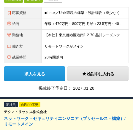
応募資格
■Linux／Unix環境の構築・設計経験（※少なくとも操作に抵抗のない方） ■ネットワークに関する基礎知識 └TCP/IP、ルーティングなど（Layer2・Layer3） ■主要プロトコル・サーバ
給与
年収：470万円～800万円 月給：23.5万円～40万円（月給＝基本給） ※残業代は全額支給します ※試用期間3ヵ月あり。期間中、給与・待遇などに差異はありません
勤務地
【本社】東京都港区港南1-2-70 品川シーズンテラス24F ・転勤の可能性：なし ※屋内禁煙（屋内：加熱式たばこ専用喫煙室設置／屋外：喫煙専用スペースあり）
働き方
リモートワークがメイン
残業時間
20時間以内
求人を見る
検討中に入れる
掲載終了予定日：
2027.01.28
正社員
自己PR不要
テクマトリックス株式会社
ネットワーク・セキュリティエンジニア（プリセールス・構築）/
リモートメイン