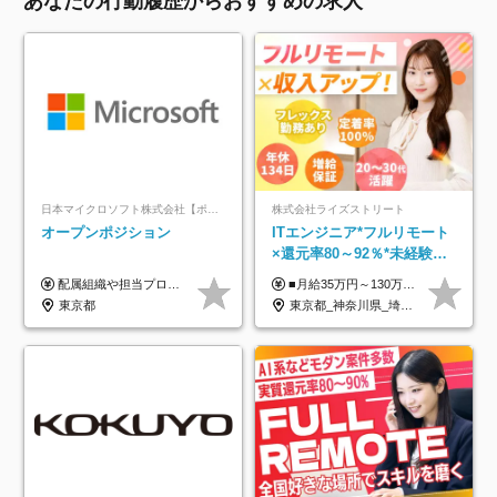
あなたの行動履歴からおすすめの求人
日本マイクロソフト株式会社【ポジションマッチ登録】
株式会社ライズストリート
オープンポジション
ITエンジニア*フルリモート
×還元率80～92％*未経験歓
迎*年休134日*月給35万～*
配属組織や担当プロジェクトにより異なります。 ▼参考情報 ----------------------- 年俸650万～（1/12を月々支給） ※経験、能力を考慮の上、当社規定により優遇いたします。 ※時間外、休日出勤、深夜手当に対する賃金も基本年俸に含みます。
■月給35万円～130万円＋賞与年2回＋各種手当 ※システムエンジニアの経験をお持ちの方は月給41万円以上＋賞与年2回（108万円～）＋手当 ■単価（年収）アップのチャンスは最大年12回 ※残業代は1分単位で100％全額支給。サービス残業などは一切ありません ※試用期間6ヵ月（試用期間中の待遇・給与に差はありません）
定着率100%
東京都
東京都_神奈川県_埼玉県_千葉県_大阪府_愛知県_北海道_青森県_岩手県_宮城県_秋田県_山形県_福島県_茨城県_栃木県_群馬県_新潟県_山梨県_長野県_富山県_石川県_福井県_静岡県_岐阜県_三重県_兵庫県_京都府_滋賀県_奈良県_和歌山県_広島県_岡山県_鳥取県_島根県_山口県_徳島県_香川県_愛媛県_高知県_福岡県_熊本県_佐賀県_長崎県_大分県_宮崎県_鹿児島県_沖縄県