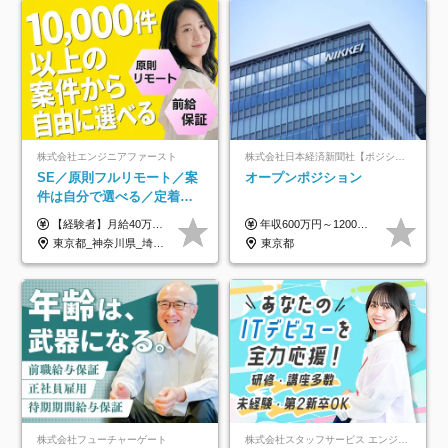
株式会社エンジニアファースト
株式会社日本経済新聞社【ポジションマッチ登録】
SE／原則フルリモート／案
オープンポジション
件は自分で選べる／定着率
93%／20～30代活躍中！
【経験者】月給40万円～120万円(固定残業代含む)+各種手当 ★前職給与の総収入額を100％保証｜還元率84％〜100％ ★20代の平均年収570万円 ※月給には、みなし残業手当(月30時間／5万8000円以上)を含みます 超過分は別途追加支給 ※固定残業代は、時間外労働の有無に関わらず30時間分を、月5万8000円~15万7000円支給 ※上記を超える時間外労働分は追加で支給 【未経験者】月給21万円以上＋各種手当 固定残業なし(残業代発生分全額支給) ※6ヶ月の試用期間あり（※条件に変動なし） ▼単価連動性×還元率は84％～100％で収入の大幅UPが可能！ ・案件単価が月50万円の場合：年収417万円 ・案件単価が月70万円の場合：年収584万円 ・案件単価が月100万円の場合：年収834万円 ＜モデル年収＞ ▼400万円～500万円(入社初年度) ▼542万円～626万円(入社2年) ▼667万円～700万円(入社3年） ▼709万円～801万円(入社5年）
年収600万円～1200万円 ※上記年収は、想定年収です。住居費補助、子手当などの各種手当を含む金額です。 ※経験・能力等を考慮の上、当社規定により決定します。
東京都_神奈川県_埼玉県_千葉県_大阪府_愛知県_北海道_青森県_岩手県_宮城県_秋田県_山形県_福島県_茨城県_栃木県_群馬県_新潟県_山梨県_長野県_富山県_石川県_福井県_静岡県_岐阜県_三重県_兵庫県_京都府_滋賀県_奈良県_和歌山県_広島県_岡山県_鳥取県_島根県_山口県_徳島県_香川県_愛媛県_高知県_福岡県_熊本県_佐賀県_長崎県_大分県_宮崎県_鹿児島県_沖縄県
東京都
株式会社フューチャーゲート
株式会社スタッフサービス エンジニアリング事業本部