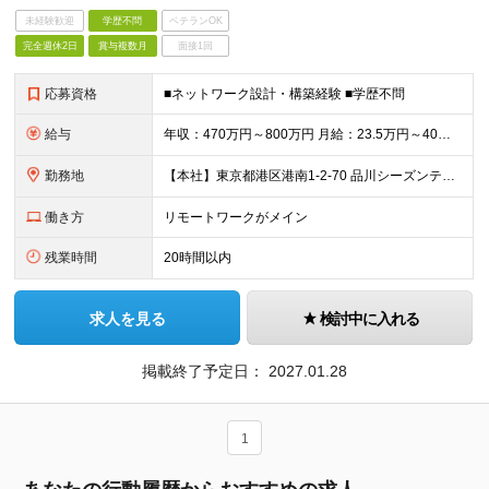
未経験歓迎
学歴不問
ベテランOK
完全週休2日
賞与複数月
面接1回
応募資格
■ネットワーク設計・構築経験 ■学歴不問
給与
年収：470万円～800万円 月給：23.5万円～40万円（月給＝基本給） ※残業代は全額支給します ※試用期間3ヵ月あり。期間中、給与・待遇などに差異はありません
勤務地
【本社】東京都港区港南1-2-70 品川シーズンテラス24F ・転勤の可能性：なし ※屋内禁煙（屋内：加熱式たばこ専用喫煙室設置／屋外：喫煙専用スペースあり）
働き方
リモートワークがメイン
残業時間
20時間以内
求人を見る
検討中に入れる
掲載終了予定日：
2027.01.28
1