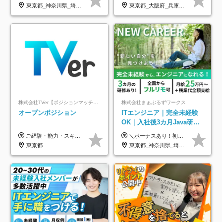
年休126日■20～30代活躍
のための半休制度あり
東京都_神奈川県_埼玉県_千葉県_大阪府
東京都_大阪府_兵庫県_京都府_福岡県
中！
株式会社TVer【ポジションマッチ登録】
株式会社まぁぶるずワークス
オープンポジション
ITエンジニア｜完全未経験
OK｜入社後3カ月Java研修
｜リモート率8割以上｜充実
ご経験・能力・スキル等により、当社基準にて優遇・相談のうえ決定いたします。
＼ボーナスあり！初年度から年収300万円以上／ ■月給25万円～35万円＋残業代全額支給＋各種手当＋賞与年1回 ◎経験・年齢・スキルなどを考慮し、できるだけ優遇します ◎試用期間中(3カ月)は契約社員で、月給21万円＋諸手当になります。 (試用期間中は残業が発生しません。その他の待遇に変更はありません) ----------------- ＼3つの評価軸！実力次第で早期収入アップ！／ 【1】スキル(IT理解、実装力、設計) 【2】実務力(現場評価、コミュ力、品質) 【3】姿勢(自走力、意欲、責任感) この3つの評価軸で、3カ月ごとに評価。社内グレードにより、給与が決まる明確な仕組みです。何ができれば給与が上がるのか分かりやすく、実力や努力次第で早期に収入を増やせます！ 【固定残業代について】 なし（残業代は、実際の労働時間に応じて別途全額支給）
のキャリア支援｜残業月10h
東京都
東京都_神奈川県_埼玉県_千葉県_大阪府_愛知県_北海道_青森県_岩手県_宮城県_秋田県_山形県_福島県_茨城県_栃木県_群馬県_新潟県_山梨県_長野県_富山県_石川県_福井県_静岡県_岐阜県_三重県_兵庫県_京都府_滋賀県_奈良県_和歌山県_広島県_岡山県_鳥取県_島根県_山口県_徳島県_香川県_愛媛県_高知県_福岡県_熊本県_佐賀県_長崎県_大分県_宮崎県_鹿児島県_沖縄県