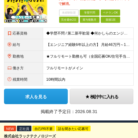
で解消。
未経験歓迎
学歴不問
ベテランOK
完全週休2日
賞与複数月
面接1回
応募資格
◆学歴不問 / 第二新卒歓迎 ◆何かしらのエンジニア経験をお持ちの方 （言語・期間・フェーズ不問） 経験浅めの方も遠慮なくご応募ください！ ■入社前Q＆A ────── ◎実力に見合った報酬が手に
給与
【エンジニア経験6年以上の方】 月給46万円～100万円（固定残業代含む） ※上記月給には月30時間分の固定残業代（月8万7,400円～月19万円）を含む。超過分は全額支給。 【エンジニア経験4年以
勤務地
★フルリモート勤務も可（全国応募OK/住宅手当を支給します） ※案件によって常駐が必要になる場合があります。 ※希望がない限り、転勤はありません ※U・Iターン歓迎 ★ルトラの社員は全国各地で活躍中
働き方
フルリモートがメイン
残業時間
10時間以内
求人を見る
検討中に入れる
掲載終了予定日：
2026.08.31
NEW
正社員
自己PR不要
話を聞きたい応募可
株式会社ラックテクノロジーズ