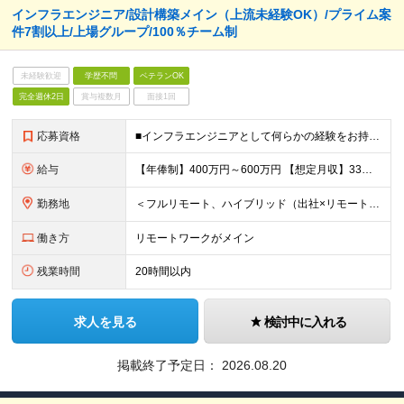
インフラエンジニア/設計構築メイン（上流未経験OK）/プライム案
件7割以上/上場グループ/100％チーム制
未経験歓迎
学歴不問
ベテランOK
完全週休2日
賞与複数月
面接1回
応募資格
■インフラエンジニアとして何らかの経験をお持ちの方 ∟運用や保守の方も歓迎します！業界/担当フェーズは問いません 100％チーム配属なので、サポート体制が整っています！ ■学歴不問 ＜こんな想い
給与
【年俸制】400万円～600万円 【想定月収】33万3,350円～50万円 ※経験・スキル・保有資格などを考慮して決定します。 ※月額給与は年俸の12分の1を毎月支給します。 ※年俸には前払退職金、住
勤務地
＜フルリモート、ハイブリッド（出社×リモート）案件多数！＞ ■本社／東京都千代田区平河町2丁目16番1号 平河町森タワー ※転居を伴う転勤はありません。 ■クライアント先（東京・神奈川・千葉・埼玉）
働き方
リモートワークがメイン
残業時間
20時間以内
求人を見る
検討中に入れる
掲載終了予定日：
2026.08.20