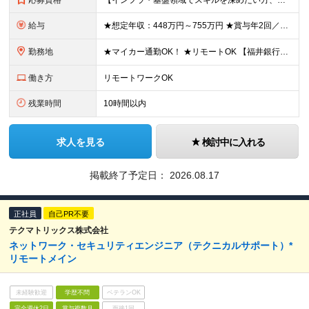
応募資格
【インフラ・基盤領域でスキルを深めたい方、大歓迎！】 ◆学歴不問 ◆以下いずれかの経験がある方（年数不問） ・OA基盤の構築・運用・保守 ・ネットワーク設計・構築・運用 ・セキュリティ設計・運用・監
給与
★想定年収：448万円～755万円 ★賞与年2回／前年度実績：4ヶ月分 月給28万～47万2000円＋賞与年2回＋各種手当 ※経験・能力を考慮の上、決定いたします。 ※残業手当は残業時間に応じて別
勤務地
★マイカー通勤OK！ ★リモートOK 【福井銀行 本店ビル】 福井県福井市順化1-1-1 福井駅前通りの大名町交差点目の前に「人や時間を紡ぐ」事をコンセプトに新たに本店ビルを構えております。 ※
働き方
リモートワークOK
残業時間
10時間以内
求人を見る
検討中に入れる
掲載終了予定日：
2026.08.17
正社員
自己PR不要
テクマトリックス株式会社
ネットワーク・セキュリティエンジニア（テクニカルサポート）*
リモートメイン
未経験歓迎
学歴不問
ベテランOK
完全週休2日
賞与複数月
面接1回