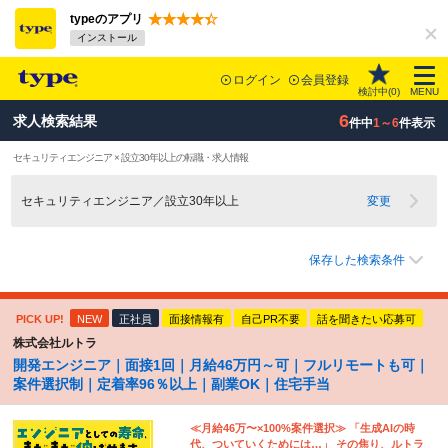
typeのアプリ
インストール
ログイン
会員登録
検討中(
0
)
MENU
6
求人検索結果
件中
1～6
件表示
セキュリティエンジニア × 設立30年以上の転職・求人情報
セキュリティエンジニア／設立30年以上
変更
保存した検索条件
PICK UP!
NEW
正社員
面接情報有
自己PR不要
話を聞きたい応募可
株式会社ルトラ
開発エンジニア｜面接1回｜月給46万円～可｜フルリモートも可｜
案件選択制｜定着率96％以上｜副業OK｜住宅手当
≪月給46万〜×100%案件選択≫ 「生成AIの時
代、ついていくためには…」 その焦り、ルトラ