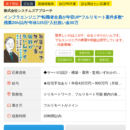
終了間近
正社員
面接情報有
自己PR不要
話を聞きたい応募可
株式会社システムズアプローチ
インフラエンジニア*転職者全員が年収UP*フルリモート案件多数*
残業20h以内*年休125日*入社祝い金30万
堅苦しいのはニガテ、ゆるくやりたいんです。
でもエンジニアの希望や利益は死守しています。
- 代表/野崎 -
未経験歓迎
学歴不問
ベテランOK
完全週休2日
賞与複数月
面接1回
応募資格
◆サーバの設計・構築・運用・監視いずれかの経験 ※「今は運用メインだけど上流工程を手がけたい」という方も案件を調整します！ ※開発エンジニアからのキャリアチェンジを目指して勉強中の方も歓迎です！ ※学
給与
★住宅手当あり！年収420万円～900万円（月収28万～60万円） ★当社への転職者全員が、前職と比べて年収アップを実現しています！ ■実務経験5年以上 ＜年収600万円～（月収39.5万円～）※各
勤務地
☆リモートワーク、フルリモート可能 都内の各プロジェクト先にてご勤務いただきます。 勤務地は、希望を考慮して決定いたします。 ※会社都合による転勤はありません ※変更の範囲：上記を除く当社関連勤務
働き方
フルリモートがメイン
残業時間
20時間以内