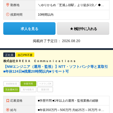
勤務地
＼ゆりかもめ「芝浦ふ頭駅」より徒歩1分／ ◆勤務地｜東京都港区海岸3丁目 (変更の範囲)当社の定める場所（本社および支社、事業所等）
残業時間
10時間以内
求人を見る
検討中に入れる
掲載終了予定日：
2026.08.20
正社員
自己PR不要
株式会社ＢＲＥＸＡ Ｃｏｍｍｕｎｉｃａｔｉｏｎｓ
【NWエンジニア（運用・監視）】NTT・ソフトバンク等と直取引
■年休124日■残業20時間以内■リモート可
未経験歓迎
学歴不問
ベテランOK
完全週休2日
賞与複数月
面接1回
応募資格
■学歴不問 ■1年以上の運用・監視業務の経験
給与
■年収350万円～500万円 月給25万～35万円 ※経験、スキルに応じて決定します ※残業代全額支給 ※試用期間3ヵ月あり。期間中の給与・待遇の差異はありません