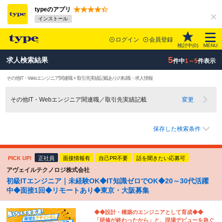
typeのアプリ
インストール
ログイン
会員登録
検討中(
0
)
MENU
5
求人検索結果
件中
1～5
件表示
その他IT・Webエンジニア関連職 × 取引先実績記載ありの転職・求人情報
その他IT・Webエンジニア関連職／取引先実績記載
変更
保存した検索条件
PICK UP!
正社員
面接情報有
自己PR不要
話を聞きたい応募可
アヴェイルテクノロジ株式会社
初級ITエンジニア｜未経験OK◆IT知識ゼロでOK◆20～30代活躍
中◆面接1回◆リモートあり◆東京・大阪募集
◆◆設計・構築のエンジニアとして育成◆◆
「研修が終わったから」と、現場デビューを急ぐ