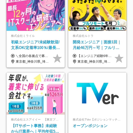
株式会社ミライル
株式会社ルトラ
初級エンジニア/未経験歓迎/
開発エンジニア｜面接1回｜
文系OK/定着率100％/最長1
月給46万円～可｜フルリモ
年の自社ITスクール研修あ
ートも可｜案件選択制｜定
＼全国の各拠点で募集中！／ 給与は以下の通り、勤務地により異なります。 札幌：月給23万円～27万円 仙台：月給22万円～26万円 新潟：月給22万円～26万円 東京：月給26万円～30万円 大阪：月給24万円～29万円 福岡：月給23.5万円～27万円 沖縄：月給21万円～26万円 ◎給与は知識や経験を考慮して決定します。 ◎残業は別途全額支給します。 ◎試用期間12カ月あり（給与は以下の通りです。その他条件に変更はありません） （試用期間の給与） 札幌：月給18.6万円～ 仙台：月給19万円～ 新潟：月給18万円～ 東京：月給22万円～ 大阪：月給20.8万円～ 福岡：月給19万円～ 沖縄：月給18万円～
【エンジニア経験6年以上の方】 月給46万円～100万円（固定残業代含む） ※上記月給には月30時間分の固定残業代（月8万7,400円～月19万円）を含む。超過分は全額支給。 【エンジニア経験4年以上の方】 月給42万円～100万円（固定残業代含む） ※上記月給には月30時間分の固定残業代（月7万9,800円～月19万円）を含む。超過分は全額支給。 【エンジニア経験4年未満の方】 月給38万円～100万円（固定残業代含む） ※上記月給には月30時間分の固定残業代（月7万2,200円～月19万円）を含む。超過分は全額支給。 ※経験、スキル、前職給与などを踏まえて決定。 ◆ルトラの給与制度のポイント！◆ ・社員の95%が入社時に年収UP！最高で300万円UPの実績も ・平均還元率86.3%（交通費・住宅手当・会社負担分の社保も含む） ・人柄やポテンシャルを評価し、スキル以上の希望年収を提示することも ・退職金制度やリファラル手当（平均50万円）あり
り/年休130日
着率96％以上｜副業OK｜住
東京都_神奈川県_埼玉県_千葉県_大阪府_愛知県_北海道_青森県_岩手県_宮城県_秋田県_山形県_福島県_茨城県_栃木県_群馬県_新潟県_山梨県_長野県_富山県_石川県_福井県_静岡県_岐阜県_三重県_兵庫県_京都府_滋賀県_奈良県_和歌山県_広島県_岡山県_鳥取県_島根県_山口県_徳島県_香川県_愛媛県_高知県_福岡県_熊本県_佐賀県_長崎県_大分県_宮崎県_鹿児島県_沖縄県
東京都_神奈川県_埼玉県_千葉県_大阪府_愛知県_北海道_青森県_岩手県_宮城県_秋田県_山形県_福島県_茨城県_栃木県_群馬県_新潟県_山梨県_長野県_富山県_石川県_福井県_静岡県_岐阜県_三重県_兵庫県_京都府_滋賀県_奈良県_和歌山県_広島県_岡山県_鳥取県_島根県_山口県_徳島県_香川県_愛媛県_高知県_福岡県_熊本県_佐賀県_長崎県_大分県_宮崎県_鹿児島県_沖縄県
宅手当
株式会社エスアイイー 【東京プロマーケット上場】
株式会社TVer【ポジションマッチ登録】
【ITサポート事務】未経験
オープンポジション
からIT業界へ｜平均年収517