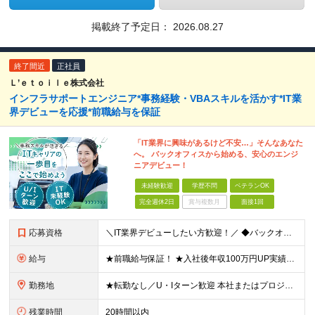
掲載終了予定日：
2026.08.27
終了間近
正社員
Ｌ’ｅｔｏｉｌｅ株式会社
インフラサポートエンジニア*事務経験・VBAスキルを活かす*IT業
界デビューを応援*前職給与を保証
「IT業界に興味があるけど不安…」そんなあなた
へ。 バックオフィスから始める、安心のエンジ
ニアデビュー！
未経験歓迎
学歴不問
ベテランOK
完全週休2日
賞与複数月
面接1回
応募資格
＼IT業界デビューしたい方歓迎！／ ◆バックオフィス系の実務経験 or VBAやマクロの作成経験がある方 ◆学歴不問 ≪以下の経験をお持ちの方は歓迎！≫ ◆Excel、Word、PowerPoint
給与
★前職給与保証！ ★入社後年収100万円UP実績あり ◆月給33万円～59万円＋各種手当 ※経験や年齢、能力等を考慮の上、当社規程により決定致します。 ※試用期間6ヶ月間あり（同条件） ★年収UP
勤務地
★転勤なし／U・Iターン歓迎 本社またはプロジェクト先（東京・神奈川・千葉・埼玉・愛知・岐阜・三重）での勤務となります。 【本社】 東京都港区港南二丁目16-1品川イーストワンタワー4F 【名
残業時間
20時間以内