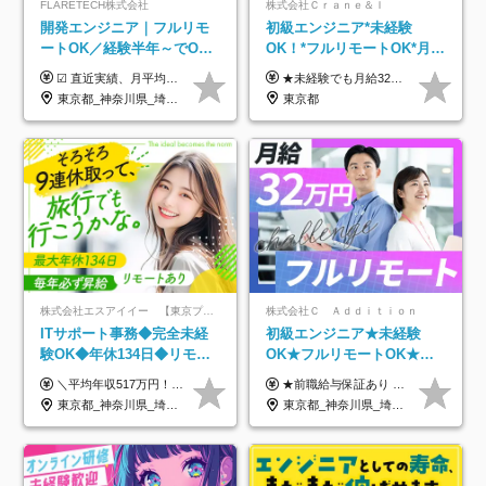
FLARETECH株式会社
株式会社Ｃｒａｎｅ＆Ｉ
開発エンジニア｜フルリモ
初級エンジニア*未経験
ートOK／経験半年～でOK
OK！*フルリモートOK*月給
／実質還元率80～90%／前
32万～*残業月9.8h*1ヶ月の
☑︎ 直近実績、月平均17,000円の昇給 ☑︎ 前職給与100%保証 ☑︎ 実質還元率80～90% ☑︎ 待機時も給与は満額支給 月給35万円～70万円＋交通費など各種手当 ※想定年収：4,200,000円～10,560,000円 ※経験・能力等を考慮の上で決定します。 ※上記金額には、みなし残業手当（50時間分・104,000円～212,000円）を含みます。超過分は別途追加支給します。 ┗残業時間は月平均10時間、多い時でも20時間程度と安定しております ★単価連動型の給与体系ではないため、万が一待機になってもその間の給与は満額支給しています。 ＜1年間の昇給事例をご紹介！＞ ・20代/フロントエンドエンジニア：月給274,000円→月給362,000円（＋88,000円/月） ・20代/iOSエンジニア：月給237,000円→月給287,000円（＋50,000円/月） ・20代/Androidエンジニア：月給316,000円→月給374,000円（＋58,000円/月） ・30代/Javaエンジニア（上流）：月給340,000円→月給418,000円（＋78,000円/月） ・30代/PMO：月給340,000円→月給418,000円（＋78,000円/月）
★未経験でも月給32万円スタート★ 月収32万円～35万円＋各種手当（資格手当だけで毎月15万の上乗せ実績あり！） ★資格手当豊富！1資格につき最大3万円支給 ★功績手当の導入で、毎月のお給与に上乗せで最大10万円支給している社員も！ ★1回の昇級で年収数十万UPも可 ★ゆくゆくは年収1000万以上も目指せる 年俸384万円～1,162万8,000円（12分割） ※経験・スキルを考慮の上決定します ※上記金額には固定残業代（月30h分・60,800円～66,500円）を含みます ※超過分は別途全額支給します ※試用期間2ヶ月間あり（その他待遇に差異はありません）
給保証／AI系など最先端案
研修*資格取得率100％
東京都_神奈川県_埼玉県_千葉県_大阪府_愛知県_北海道_青森県_岩手県_宮城県_秋田県_山形県_福島県_茨城県_栃木県_群馬県_新潟県_山梨県_長野県_富山県_石川県_福井県_静岡県_岐阜県_三重県_兵庫県_京都府_滋賀県_奈良県_和歌山県_広島県_岡山県_鳥取県_島根県_山口県_徳島県_香川県_愛媛県_高知県_福岡県_熊本県_佐賀県_長崎県_大分県_宮崎県_鹿児島県_沖縄県
東京都
件多数
株式会社エスアイイー 【東京プロマーケット上場】
株式会社Ｃ Ａｄｄｉｔｉｏｎ
ITサポート事務◆完全未経
初級エンジニア★未経験
験OK◆年休134日◆リモー
OK★フルリモートOK★月
トOK◆残業月7h以下◆賞与
給32万円～★残業月10h＆
＼平均年収517万円！入社5年目まで毎年必ず昇給／ ■賞与年3回 ■年収800万円以上も可 ■入社3年以上の平均年収469.2万円 月給23万2000円以上＋賞与年3回＋各種手当 ☆入社5年目まで最大1万5000円の定期昇給を確約 ┃各種手当充実 ・規定の資格を取得すれば、2000円～5万円を毎月支給（2万4000円～60万円／年） ・研修中に取得した取得率95％の資格でも研修後の給料UP ※月給は年齢・経験・能力を考慮して、優遇いたします ※上記月給金額は固定残業代（20時間/3万1300円円以上）を含み、超過分は別途支給いたします ※試用期間（6ヶ月）は月給に変動はありますが、その他待遇に差異はありません ├入社後1ヶ月～3ヶ月間は、月給20万1900円となります └上記金額は固定残業代（10時間／1万6000円）を含み、超過分は別途支給いたします
★前職給与保証あり ★月給32万円以上＋インセンティブあり 月給32万円以上＋インセンティブ＋各種手当 ※上記には固定残業代（月30時間・44,400円～）を含みます ※超過分は別途支給します ※試用期間はございません ★＼成果＝あなたの収入／★ 【1】案件単価ー8万円＝あなたの給与 参画したプロジェクトの案件単価から 一律8万円引いた金額があなたの給与です！ （月給例） ■1人称での構築・小規模な詳細設計 案件単価55万円ー8万円＝月給47万円（還元率85.5%） ■大型案件の設計・構築やプロジェクト管理 案件単価90万円ー8万円＝月給82万円（還元率91.1%） ‥‥‥‥‥‥‥‥‥‥‥‥‥‥‥‥‥‥ 【2】月給の他にも豊富なインセンティブあり 全員が月3～13万円のインセンティブをゲットしています！ ≪インセンティブ制度≫ 稼働している現場で増員・交代が発生し、 当社の人員を配属が決定した際に支給。 ◇C Addition正社員が参画 ：実粗利の10%／毎月 ◇協力会社所属の社員が参画：実粗利の30%／毎月 ≪リファラル制度≫ あなたの知り合いが当社のメンバーになった際に、 毎月1人あたり2万円支給します◎ ‥‥‥‥‥‥‥‥‥‥‥‥‥‥‥‥‥‥
年3回◆5年目まで必ず昇給
年休120日以上★副業可
東京都_神奈川県_埼玉県_千葉県_大阪府_愛知県_北海道_青森県_岩手県_宮城県_秋田県_山形県_福島県_茨城県_栃木県_群馬県_新潟県_山梨県_長野県_富山県_石川県_福井県_静岡県_岐阜県_三重県_兵庫県_京都府_滋賀県_奈良県_和歌山県_広島県_岡山県_鳥取県_島根県_山口県_徳島県_香川県_愛媛県_高知県_福岡県_熊本県_佐賀県_長崎県_大分県_宮崎県_鹿児島県_沖縄県
東京都_神奈川県_埼玉県_千葉県_大阪府_愛知県_北海道_青森県_岩手県_宮城県_秋田県_山形県_福島県_茨城県_栃木県_群馬県_新潟県_山梨県_長野県_富山県_石川県_福井県_静岡県_岐阜県_三重県_兵庫県_京都府_滋賀県_奈良県_和歌山県_広島県_岡山県_鳥取県_島根県_山口県_徳島県_香川県_愛媛県_高知県_福岡県_熊本県_佐賀県_長崎県_大分県_宮崎県_鹿児島県_沖縄県