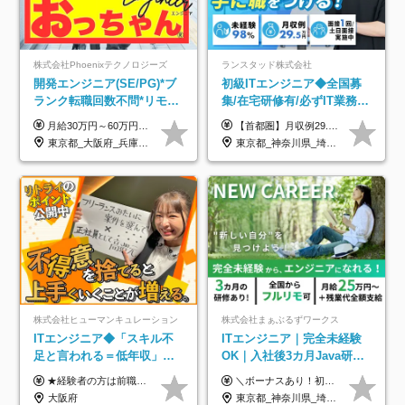
株式会社Phoenixテクノロジーズ
ランスタッド株式会社
開発エンジニア(SE/PG)*ブ
初級ITエンジニア◆全国募
ランク転職回数不問*リモー
集/在宅研修有/必ずIT業務配
ト案件多数*残業ほぼ0*通院
属/月収例29.5万円/Web面接
月給30万円～60万円+住宅手当+職能手当+役職手当+決算賞与+報奨金 ※経験・能力を考慮し、優遇します ※給与には20時間分のみなし時間外手当(3万7000円以上)を含みます(超過時間分は別途追加支給) ※試用期間3～6ヵ月あり(その間の給与、待遇に差異なし) ※場合によって契約社員での採用の可能性あり(面接時に応相談)
【首都圏】月収例29.5万円（月給26万円＋諸手当） 【東海・関西】月収例28.5万円（月給25万円＋諸手当） 【九州】月収例26万円（月給23万円＋諸手当） ※経験・スキル・前職給与を踏まえ、総合的に判断して決定します。 例：首都圏 月収例31万円（月給27万円＋諸手当） ◆各種手当 ・通勤手当（上限4万円まで） ・残業代手当（1分単位で全額支給） ※固定残業代制は採用しておりません ・深夜勤務手当 ・資格取得支援（ランクに応じてお祝い金1万円～10万円を支給） ◆昇給：年1回 ◆補足 ・研修中1ヶ月間は、時給1670円となります。 ・試用期間6ヶ月あり。その間の待遇に変更はありません。 ※詳細は面接時にご案内します。
のための半休制度あり
1回/SE
東京都_大阪府_兵庫県_京都府_福岡県
東京都_神奈川県_埼玉県_千葉県_大阪府_愛知県_兵庫県_京都府_福岡県
株式会社ヒューマンキュレーション
株式会社まぁぶるずワークス
ITエンジニア◆「スキル不
ITエンジニア｜完全未経験
足と言われる＝低年収」で
OK｜入社後3カ月Java研修
はない！｜ 不安を克服し、
｜リモート率8割以上｜充実
★経験者の方は前職の年収以上を保証します ★案件単価を開示した上で80％以上を還元します 月給25万円以上＋賞与年2回 ※経験や能力を考慮の上で優遇します ※試用期間が3ヶ月(その間の給与・待遇・雇用形態に変更はありません) ※月給には月20時間分のみなし残業手当(5万円)を含みます(超過分は別途支給) ★残業平均は月10時間以下ですので、毎月10時間分程度はお得です！
＼ボーナスあり！初年度から年収300万円以上／ ■月給25万円～35万円＋残業代全額支給＋各種手当＋賞与年1回 ◎経験・年齢・スキルなどを考慮し、できるだけ優遇します ◎試用期間中(3カ月)は契約社員で、月給21万円＋諸手当になります。 (試用期間中は残業が発生しません。その他の待遇に変更はありません) ----------------- ＼3つの評価軸！実力次第で早期収入アップ！／ 【1】スキル(IT理解、実装力、設計) 【2】実務力(現場評価、コミュ力、品質) 【3】姿勢(自走力、意欲、責任感) この3つの評価軸で、3カ月ごとに評価。社内グレードにより、給与が決まる明確な仕組みです。何ができれば給与が上がるのか分かりやすく、実力や努力次第で早期に収入を増やせます！ 【固定残業代について】 なし（残業代は、実際の労働時間に応じて別途全額支給）
年収アップした社員の実例
のキャリア支援｜残業月10h
大阪府
東京都_神奈川県_埼玉県_千葉県_大阪府_愛知県_北海道_青森県_岩手県_宮城県_秋田県_山形県_福島県_茨城県_栃木県_群馬県_新潟県_山梨県_長野県_富山県_石川県_福井県_静岡県_岐阜県_三重県_兵庫県_京都府_滋賀県_奈良県_和歌山県_広島県_岡山県_鳥取県_島根県_山口県_徳島県_香川県_愛媛県_高知県_福岡県_熊本県_佐賀県_長崎県_大分県_宮崎県_鹿児島県_沖縄県