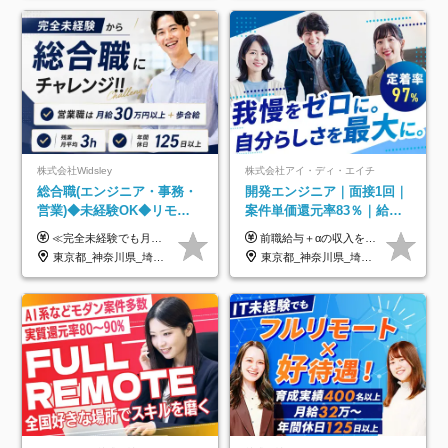
株式会社Widsley
株式会社アイ・ディ・エイチ
総合職(エンジニア・事務・
開発エンジニア｜面接1回｜
営業)◆未経験OK◆リモー
案件単価還元率83％｜給与
トあり◆残業月3h◆服装髪
UP保証｜年休140日｜在宅
≪完全未経験でも月給40万円以上も可能です！≫ -------------- 【1】ITエンジニア 月給26万円～50万円＋プロジェクト手当＋資格手当 【2】IT事務、営業事務 月給26万円～50万円＋プロジェクト手当＋資格手当 ≪【1】【2】共通≫ ★上記給与には固定残業代20時間分(月3万719円～)を含みます。残業が超過した場合は、追加支給します(残業は月平均3時間とほぼ発生しません。残業がなくても、固定残業代は支給されます) ★試用期間6ヵ月あり（期間中は月給23万1000円～。固定残業代20時間分3万719円～を含む／超過分は別途支給） -------------- 【3】SES営業、SaaS営業 月給30万円以上＋インセンティブ＋各種手当 ★上記給与には固定残業代45時間分(月7万6967円～)を含みます。残業が超過した場合は、追加支給します(残業は月平均3時間とほぼ発生しません。残業がなくても、固定残業代は支給されます) ★試用期間6ヵ月あり(期間中も給与や福利厚生は同じです)
前職給与＋αの収入を保証 月給42万円～120万円＋各種手当＋賞与 給与基準が明確かつ高還元です。 一人ひとりが安定した環境のもと、長く活躍できる職場を目指しています。 ※平均年収650万円 ・還元率83％ ・各種手当について 職能手当／職務手当／資格手当／営業手当 など ※前職での経験・能力、給与などを考慮の上、当社規定により優遇いたします ※試用期間あり（3ヶ月／期間中の条件に変動はありません） ※上記金額には固定残業代（78,948円～225,564円/月30時間分）を含みます 超過分は別途全額支給いたします ・年収UPを保証 過去には転職時に〈年収200万円UP〉したエンジニアも在籍しています。入社時だけでなく、入社後も安心の給与水準で働ける環境です。キャリアや技術力が正当に評価されていないと感じていたら、一度面接でお話ししましょう！ 当社では管理職の人数は最低限にし、無駄な管理をしません。その費用削減分を社員の給与に還元しています！
型自由
利用率9割｜独立支援・副業
東京都_神奈川県_埼玉県_千葉県_大阪府_愛知県_北海道_青森県_岩手県_宮城県_秋田県_山形県_福島県_茨城県_栃木県_群馬県_新潟県_山梨県_長野県_富山県_石川県_福井県_静岡県_岐阜県_三重県_兵庫県_京都府_滋賀県_奈良県_和歌山県_広島県_岡山県_鳥取県_島根県_山口県_徳島県_香川県_愛媛県_高知県_福岡県_熊本県_佐賀県_長崎県_大分県_宮崎県_鹿児島県_沖縄県
東京都_神奈川県_埼玉県_千葉県_大阪府_愛知県_北海道_青森県_岩手県_宮城県_秋田県_山形県_福島県_茨城県_栃木県_群馬県_新潟県_山梨県_長野県_富山県_石川県_福井県_静岡県_岐阜県_三重県_兵庫県_京都府_滋賀県_奈良県_和歌山県_広島県_岡山県_鳥取県_島根県_山口県_徳島県_香川県_愛媛県_高知県_福岡県_熊本県_佐賀県_長崎県_大分県_宮崎県_鹿児島県_沖縄県
制度