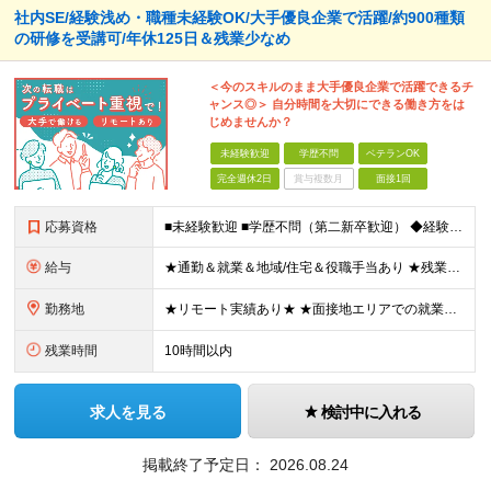
社内SE/経験浅め・職種未経験OK/大手優良企業で活躍/約900種類
の研修を受講可/年休125日＆残業少なめ
＜今のスキルのまま大手優良企業で活躍できるチ
ャンス◎＞ 自分時間を大切にできる働き方をは
じめませんか？
未経験歓迎
学歴不問
ベテランOK
完全週休2日
賞与複数月
面接1回
応募資格
■未経験歓迎 ■学歴不問（第二新卒歓迎） ◆経験は一切問いません ◆転職回数・ブランク期間も不問 ◆面接というよりは“リラックス面談”です ≪こんな方をお待ちしています≫ ・地道にコツコツ作業が得
給与
★通勤＆就業＆地域/住宅＆役職手当あり ★残業代は全額支給 ★選べる給与制度あり！ ■東京・神奈川・千葉・埼玉勤務の場合 月給24.5万円～55万円＋諸手当 （残業代は全額支給） (20,000円の
勤務地
★リモート実績あり★ ★面接地エリアでの就業率92％以上！ 『地元で働きたい』『新天地で挑戦したい』という希望に、業界トップクラス約7,000件の取引事業所数、90,000件以上のプロジェクトから検
残業時間
10時間以内
求人を見る
検討中に入れる
掲載終了予定日：
2026.08.24