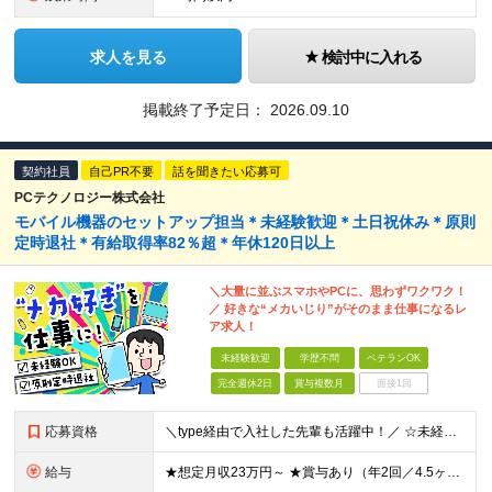
求人を見る
検討中に入れる
掲載終了予定日：
2026.09.10
契約社員
自己PR不要
話を聞きたい応募可
PCテクノロジー株式会社
モバイル機器のセットアップ担当＊未経験歓迎＊土日祝休み＊原則
定時退社＊有給取得率82％超＊年休120日以上
＼大量に並ぶスマホやPCに、思わずワクワク！
／ 好きな“メカいじり”がそのまま仕事になるレ
ア求人！
未経験歓迎
学歴不問
ベテランOK
完全週休2日
賞与複数月
面接1回
応募資格
＼type経由で入社した先輩も活躍中！／ ☆未経験歓迎！学歴不問＆第二新卒OK！ ☆異業種出身の20代～30代の中途入社メンバー多数活躍中！ ＜こんな方は大歓迎！＞ ・正確さを大切にしながらコツコツ
給与
★想定月収23万円～ ★賞与あり（年2回／4.5ヶ月分 ※昨年度実績）※正社員登用後 ◆時給1500円以上＋時間外手当 ※残業代全額支給(1分単位で全額支給) ※昇給あり（年1回／業績および能力によ