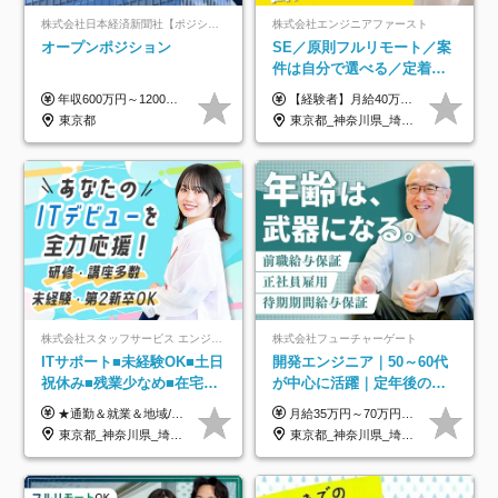
株式会社日本経済新聞社【ポジションマッチ登録】
株式会社エンジニアファースト
オープンポジション
SE／原則フルリモート／案
件は自分で選べる／定着率
93%／20～30代活躍中！
年収600万円～1200万円 ※上記年収は、想定年収です。住居費補助、子手当などの各種手当を含む金額です。 ※経験・能力等を考慮の上、当社規定により決定します。
【経験者】月給40万円～120万円(固定残業代含む)+各種手当 ★前職給与の総収入額を100％保証｜還元率84％〜100％ ★20代の平均年収570万円 ※月給には、みなし残業手当(月30時間／5万8000円以上)を含みます 超過分は別途追加支給 ※固定残業代は、時間外労働の有無に関わらず30時間分を、月5万8000円~15万7000円支給 ※上記を超える時間外労働分は追加で支給 【未経験者】月給21万円以上＋各種手当 固定残業なし(残業代発生分全額支給) ※6ヶ月の試用期間あり（※条件に変動なし） ▼単価連動性×還元率は84％～100％で収入の大幅UPが可能！ ・案件単価が月50万円の場合：年収417万円 ・案件単価が月70万円の場合：年収584万円 ・案件単価が月100万円の場合：年収834万円 ＜モデル年収＞ ▼400万円～500万円(入社初年度) ▼542万円～626万円(入社2年) ▼667万円～700万円(入社3年） ▼709万円～801万円(入社5年）
東京都
東京都_神奈川県_埼玉県_千葉県_大阪府_愛知県_北海道_青森県_岩手県_宮城県_秋田県_山形県_福島県_茨城県_栃木県_群馬県_新潟県_山梨県_長野県_富山県_石川県_福井県_静岡県_岐阜県_三重県_兵庫県_京都府_滋賀県_奈良県_和歌山県_広島県_岡山県_鳥取県_島根県_山口県_徳島県_香川県_愛媛県_高知県_福岡県_熊本県_佐賀県_長崎県_大分県_宮崎県_鹿児島県_沖縄県
株式会社スタッフサービス エンジニアリング事業本部
株式会社フューチャーゲート
ITサポート■未経験OK■土日
開発エンジニア｜50～60代
祝休み■残業少なめ■在宅実
が中心に活躍｜定年後の給
績あり■約900種類のスキル
与減ナシ｜年収50万円アッ
★通勤＆就業＆地域/住宅＆役職手当あり ★残業代は全額支給 ★選べる給与制度あり！ ■東京・神奈川・千葉・埼玉勤務の場合 月給24.5万円～55万円＋諸手当 （残業代は全額支給） (20,000円の地域/住宅手当込み) ■愛知・京都・大阪・兵庫勤務の場合 月給24万円以上＋諸手当 （残業代は全額支給） (15,000円の地域/住宅手当込み) ■茨城・栃木・群馬・静岡・三重・滋賀・広島・福岡勤務の場合 月給23.5万円以上＋諸手当 （残業代は全額支給） (10,000円の地域/住宅手当込み) ■北海道・宮城・山梨・長野・岐阜・奈良・和歌山・岡山勤務の場合 月給23万円以上＋諸手当 （残業代は全額支給） (5,000円の地域/住宅手当込み) ■その他のエリア勤務の場合 月給22.5万円以上＋諸手当 （残業代は全額支給） ※経験や能力を考慮し、当社規定により優遇します 【昇給：年一回実施】 【選べる給与制度】 ★収入を重視する方に… 「変動型人事制度」の選択も可能（派遣先からの評価に応じて収入アップ！） ※年2回のタイミングで希望者と面談の上決定します。
月給35万円～70万円（固定残業代30時間分63,869円～を含む）+賞与年1回 ※30時間を超える分は別途支給します ●これまでのご経験・スキル・前職給与をできる限り考慮します ●待機期間も給与を100％支給します ●試用期間中も給与や福利厚生は同じです ≪年収を維持しながら長く働けます！≫ 一般的な企業では55歳や60歳を機に年収が下がりますが、 当社は役職などではなく「スキルや経験」で評価。 エンジニアとして長く働きながら あなたにふさわしい年収を維持できます！
アップ講座あり■全国募集
プ実績／昇給率92％（直近3
東京都_神奈川県_埼玉県_千葉県_大阪府_愛知県_北海道_岩手県_宮城県_山形県_福島県_茨城県_栃木県_群馬県_山梨県_長野県_富山県_石川県_静岡県_岐阜県_三重県_兵庫県_京都府_滋賀県_奈良県_広島県_岡山県_山口県_愛媛県_福岡県_熊本県_長崎県
東京都_神奈川県_埼玉県_千葉県
年）