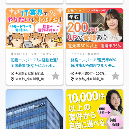
株式会社スタッフサービス エンジニアリング事業本部
イリオスター株式会社
初級エンジニア/未経験歓迎/
開発エンジニア/還元率80%
全国募集/あなたに合わせた
超/年収UP確約/フルリモ
オリジナル研修をご用
OK/年休130日/平均残業7h/
★通勤＆就業＆地域/住宅＆役職手当あり ★残業代は全額支給 ★選べる給与制度あり！ ■東京・神奈川・千葉・埼玉勤務の場合 月給24.5万円～55万円＋諸手当 （残業代は全額支給） (20,000円の地域/住宅手当込み) ■愛知・京都・大阪・兵庫勤務の場合 月給24万円以上＋諸手当 （残業代は全額支給） (15,000円の地域/住宅手当込み) ■茨城・栃木・群馬・静岡・三重・滋賀・広島・福岡勤務の場合 月給23.5万円以上＋諸手当 （残業代は全額支給） (10,000円の地域/住宅手当込み) ■北海道・宮城・山梨・長野・岐阜・奈良・和歌山・岡山勤務の場合 月給23万円以上＋諸手当 （残業代は全額支給） (5,000円の地域/住宅手当込み) ■その他のエリア勤務の場合 月給22.5万円以上＋諸手当 （残業代は全額支給） ※経験や能力を考慮し、当社規定により優遇します 【昇給：年一回実施】 【選べる給与制度】 ★収入を重視する方に… 「変動型人事制度」の選択も可能（派遣先からの評価に応じて収入アップ！） ※年2回のタイミングで希望者と面談の上決定します。
★平均150万～200万円年収UPを実現！ ★前職給与を100％保証！ ★案件内容の開示・明確な評価体制あり ⇒クライアント評価で即昇給を実現したケースも◎ ★年12回（毎月昇給チャンスあり） ■月給35万円～103万円 ※経験・能力・前職給与を考慮し、決定 ※上記給与には月30時間分(6万6500円以上)の固定残業代が含まれます。超過分は手当として別途支給します ※試用期間3ヶ月あり(期間中の給与・待遇面に差異はありません) ▼収入アップの実例をご紹介 ───────────── ★働き方改革をした30代男性（PG） 子どもが生まれたばかりなのに、忙しい現場で残業も月50～60時間が当たり前。 ⇒残業ほぼゼロ＆週3リモートの働き方に！しかも給与もアップ！ ★収入アップした30代男性（PM） 子供が3人いて家計も苦しく、残業代で稼ぐ日々… ⇒残業をたくさんしていた年収額より、100万円以上アップしました！
意/AI・IoT/残業平均8時間
約2万件の案件から選択
東京都_神奈川県_埼玉県_千葉県_大阪府_愛知県_北海道_岩手県_宮城県_山形県_福島県_茨城県_栃木県_群馬県_山梨県_長野県_富山県_石川県_静岡県_岐阜県_三重県_兵庫県_京都府_滋賀県_奈良県_広島県_岡山県_山口県_愛媛県_福岡県_熊本県_長崎県
東京都_神奈川県_埼玉県_千葉県_大阪府_愛知県_北海道_青森県_岩手県_宮城県_秋田県_山形県_福島県_茨城県_栃木県_群馬県_新潟県_山梨県_長野県_富山県_石川県_福井県_静岡県_岐阜県_三重県_兵庫県_京都府_滋賀県_奈良県_和歌山県_広島県_岡山県_鳥取県_島根県_山口県_徳島県_香川県_愛媛県_高知県_福岡県_熊本県_佐賀県_長崎県_大分県_宮崎県_鹿児島県_沖縄県