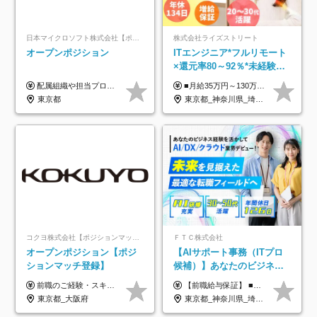
日本マイクロソフト株式会社【ポジションマッチ登録】
株式会社ライズストリート
オープンポジション
ITエンジニア*フルリモート
×還元率80～92％*未経験歓
迎*年休134日*月給35万～*
配属組織や担当プロジェクトにより異なります。 ▼参考情報 ----------------------- 年俸650万～（1/12を月々支給） ※経験、能力を考慮の上、当社規定により優遇いたします。 ※時間外、休日出勤、深夜手当に対する賃金も基本年俸に含みます。
■月給35万円～130万円＋賞与年2回＋各種手当 ※システムエンジニアの経験をお持ちの方は月給41万円以上＋賞与年2回（108万円～）＋手当 ■単価（年収）アップのチャンスは最大年12回 ※残業代は1分単位で100％全額支給。サービス残業などは一切ありません ※試用期間6ヵ月（試用期間中の待遇・給与に差はありません）
定着率100%
東京都
東京都_神奈川県_埼玉県_千葉県_大阪府_愛知県_北海道_青森県_岩手県_宮城県_秋田県_山形県_福島県_茨城県_栃木県_群馬県_新潟県_山梨県_長野県_富山県_石川県_福井県_静岡県_岐阜県_三重県_兵庫県_京都府_滋賀県_奈良県_和歌山県_広島県_岡山県_鳥取県_島根県_山口県_徳島県_香川県_愛媛県_高知県_福岡県_熊本県_佐賀県_長崎県_大分県_宮崎県_鹿児島県_沖縄県
コクヨ株式会社【ポジションマッチ登録】
ＦＴＣ株式会社
オープンポジション【ポジ
【AIサポート事務（ITプロ
ションマッチ登録】
候補）】あなたのビジネス
経験をAI業界で活かす◆IT
前職のご経験・スキル等を考慮して決定します。
【前職給与保証】 ■未経験者： 月給30万円～35万円 ■ローキャリア（経験目安1年程度）： 月給35万円～40万円 ■経験者（経験目安3年以上）： 月給40万円～60万円 ■即戦力（経験目安5年以上）： 月給45万円～80万円 ※上記金額には固定残業代30時間分 【未経験者5万5000円～7万3000円、 ローキャリア6万4000円～7万3000円、 経験者5万8000円～10万9000円、 即戦力8万2000円～14万5000円】を含みます。 ※30時間を超える場合は追加で全額支給します。 ※経験・能力・前職給与などを総合的に評価したうえでご納得いただけるよう個別決定。 未経験者の場合、前職給与とポテンシャルを査定のうえ決定いたします。 ※日本国内でのIT業界経験、または同等の実務経験と能力に応じて決定します。 ※前職給与は日本円かつ、日本国内での実績に基づき評価します。 【納得の評価システム】 ★クォーター毎に査定する評価制度導入！ 明確な評価基準で翌年度年収を上げましょう！ ★評価対象期間に在籍中のほとんどの社員が昇給し 年収アップを実現しています！ ★様々なインセンティブ制度を用意し多角的に正当評価しています！ ※試用期間6カ月（期間中の待遇等に差異なし）
未経験OK◆目指せるコンサ
東京都_大阪府
東京都_神奈川県_埼玉県_千葉県
ル