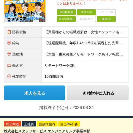
ことはありません！
未経験歓迎
学歴不問
ベテランOK
完全週休2日
賞与複数月
面接1回
応募資格
【異業種からの転職者多数！女性エンジニアも活躍中】 ◆学歴不問 ◆未経験OK ≪こんな方を歓迎しています≫ ◎未経験から成長できる環境で活躍したい方 ◎大学やスクールでIT系のスキルを学んだことのあ
給与
【現場配属後、年収1.4〜1.5倍を実現した先輩も！残業代全額支給】 ◆給与は経験やスキルに応じて決定します ◆年俸制250万円～350万円（1/12を月々支給） ≪年収UPの例≫ ◎飲食業からのキ
勤務地
【大阪・東京募集／リモートワークあり／転居を伴う転勤なし】 東京本社、大阪事務所、または東京23区内・関西（大阪・兵庫）の各クライアント先勤務 ◆入社後、約1年間はクライアント先ではなく 自社内（東
働き方
リモートワークOK
残業時間
10時間以内
求人を見る
検討中に入れる
掲載終了予定日：
2026.08.24
終了間近
正社員
面接情報有
自己PR不要
株式会社スタッフサービス エンジニアリング事業本部