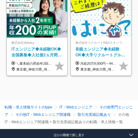
株式会社Widsley
株式会社リクルートR&Dスタッフィング【リクルートグループ】
ITエンジニア◆未経験OK◆
初級エンジニア◆未経験
全国募集◆入社後2ヵ月間は
OK◆大手リクルートグルー
研修のみ◆フルリモート
プ正社員◆独自の教育体制
＼基本給の昇給年2回＆プロジェクト手当による昇給年12回！！／ 【経験者の場合】 月給33万円～70万円＋プロジェクト手当＋資格手当 ★スキルや経験を考慮の上、優遇します ★上記給与には固定残業代20時間分(月4万3883円～)を含みます。残業が超過した場合は、追加支給します(残業は月平均3時間とほぼ発生しません。残業がなくても、固定残業代は支給されます) ★試用期間中も、月給や福利厚生等は同じです ---------- 【未経験者の場合】 月給26万円～50万円＋プロジェクト手当＋資格手当 ★スキルや経験を考慮の上、優遇します ★上記給与には固定残業代20時間分(月3万719円～)を含みます。残業が超過した場合は、追加支給します(残業は月平均3時間とほぼ発生しません。残業がなくても、固定残業代は支給されます) ★試用期間6ヵ月あり ・1ヶ月目～：月給23万円～ ・2ヶ月目～6ヶ月目：月給23万円～＋プロジェクト手当1～3万円 （上記給与にはそれぞれ固定残業代20時間分(月3万719円～)を含み、超過した場合は追加支給します。） ---------- 【プロジェクト手当について】 参画するプロジェクトの単価に応じて毎月の歩合給を支給します 業界内でもトップクラスの高還元です！
月給20万9,000円～44万円 ※試用期間6カ月あり（期間中の待遇に変更なし） ※経験・能力・前給を考慮の上、決定いたします ※時間外手当100％支給 ※派遣就業先が変更となる場合には、就業規則、労使協定等に基づき賃金が変更となる可能性があります
OK◆残業月3h◆服装髪型自
◆住宅手当制度あり/s
東京都_神奈川県_埼玉県_千葉県_大阪府_愛知県_北海道_青森県_岩手県_宮城県_秋田県_山形県_福島県_茨城県_栃木県_群馬県_新潟県_山梨県_長野県_富山県_石川県_福井県_静岡県_岐阜県_三重県_兵庫県_京都府_滋賀県_奈良県_和歌山県_広島県_岡山県_鳥取県_島根県_山口県_徳島県_香川県_愛媛県_高知県_福岡県_熊本県_佐賀県_長崎県_大分県_宮崎県_鹿児島県_沖縄県
東京都_神奈川県_埼玉県_千葉県_大阪府_愛知県_青森県_岩手県_宮城県_秋田県_山形県_福島県_茨城県_栃木県_群馬県_山梨県_長野県_福井県_静岡県_岐阜県_三重県_兵庫県_京都府_滋賀県_奈良県_広島県_岡山県_山口県_香川県_福岡県_熊本県_佐賀県_長崎県_大分県_宮崎県_鹿児島県
由
転職・求人情報サイトのtype
IT・Webエンジニア
その他専門エンジニ
ア
その他IT・Webエンジニア関連職
取引先実績記載あり
その他
IT・Webエンジニア関連職 × 取引先実績記載ありの転職・求人情報一覧
ほかの職種で探し直す