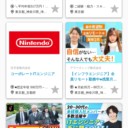
万円｜ホワイト企業認定｜
＼平均年収517万円！入社5年目まで毎年必ず昇給／ ■賞与年3回 ■年収800万円以上も可 ■入社3年以上の平均年収469.2万円 月給23万2000円以上＋賞与年3回＋各種手当 ☆入社5年目まで最大1万5000円の定期昇給を確約 ┃各種手当充実 ・規定の資格を取得すれば、2000円～5万円を毎月支給（2万4000円～60万円／年） ・研修中に取得した取得率95％の資格でも研修後の給料UP ※月給は年齢・経験・能力を考慮して、優遇いたします ※上記月給金額は固定残業代（20時間/3万1300円円以上）を含み、超過分は別途支給いたします ※試用期間（6ヶ月）は月給に変動はありますが、その他待遇に差異はありません ├入社後1ヶ月～3ヶ月間は、月給20万1900円となります └上記金額は固定残業代（10時間／1万6000円）を含み、超過分は別途支給いたします
ご経験・能力・スキル等により、当社基準にて優遇・相談のうえ決定いたします。
年休134日｜リモートOK
東京都_神奈川県_埼玉県_千葉県_大阪府_愛知県_北海道_青森県_岩手県_宮城県_秋田県_山形県_福島県_茨城県_栃木県_群馬県_新潟県_山梨県_長野県_富山県_石川県_福井県_静岡県_岐阜県_三重県_兵庫県_京都府_滋賀県_奈良県_和歌山県_広島県_岡山県_鳥取県_島根県_山口県_徳島県_香川県_愛媛県_高知県_福岡県_熊本県_佐賀県_長崎県_大分県_宮崎県_鹿児島県_沖縄県
東京都
任天堂株式会社
アワーズシップ株式会社
コーポレートITエンジニア
【インフラエンジニア】全
員リモート勤務中■残業月
3h■最大3ヶ月の連休あり■
■想定年収 500万円～900万円 月給制 月給278,000円～ ※残業が発生した場合、残業代を別途全額支給します ※試用期間2ヶ月あり(待遇や給与に差異はありません)
★月給35万～80万スタートも可 【未経験の方】 ■月給26万～80万＋賞与年2回（年2ヶ月分） 【何かしらのインフラエンジニア経験をお持ちの方】 ■月給35万～80万＋賞与年2回（年2ヶ月分） ※スキル・経験などを考慮し決定します ※試用期間6ヶ月あり。期間中は契約社員となります。その他の待遇に差異はありません（試用期間終了後、昇給の可能性あり） ※上記金額には固定残業代（月30時間分／4万9600円～15万2600円）を含みます。超過分は別途支給いたします。 ＼頑張りはインセンティブで還元！／ クライアントに貢献度を評価され、当社のエンジニアが追加で案件に参画することになるなど、会社にとって利益になる行動はしっかり評価します。 会社の成長に貢献できていることを実感でき、「もっと頑張ろう」と思える体制づくりを整えています！
年休126日■20～30代活躍
東京都_京都府
東京都_神奈川県_埼玉県_千葉県_大阪府
中！