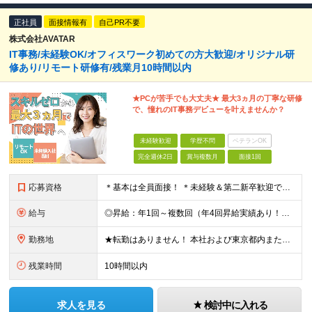
正社員
面接情報有
自己PR不要
株式会社AVATAR
IT事務/未経験OK/オフィスワーク初めての方大歓迎/オリジナル研
修あり/リモート研修有/残業月10時間以内
★PCが苦手でも大丈夫★ 最大3ヵ月の丁寧な研修
で、憧れのIT事務デビューを叶えませんか？
未経験歓迎
学歴不問
ベテランOK
完全週休2日
賞与複数月
面接1回
応募資格
＊基本は全員面接！ ＊未経験＆第二新卒歓迎です☆ ◆学歴不問 ＊過去の経験は全く問いません！ 「IT業界に興味がある」 「オフィスワークデビューしたい」 など、応募のきっかけを面接で教えてください
給与
◎昇給：年1回～複数回（年4回昇給実績あり！） 【未経験者】 ◆月給23万円～30万円＋各種手当 ※試用期間6ヶ月あり（試用期間につき月給215,000円となります。その他待遇に差異なし） 【IT
勤務地
★転勤はありません！ 本社および東京都内または 首都圏を中心とするプロジェクト先での勤務となります。 ※勤務地選択可 ※希望は最大限考慮します ※入社後の転居を伴う転勤なし ◆本社オフィス 東京都
残業時間
10時間以内
求人を見る
検討中に入れる