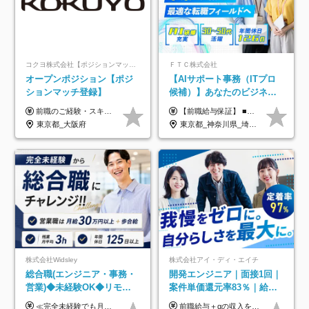
コクヨ株式会社【ポジションマッチ登録】
ＦＴＣ株式会社
オープンポジション【ポジ
【AIサポート事務（ITプロ
ションマッチ登録】
候補）】あなたのビジネス
経験をAI業界で活かす◆IT
前職のご経験・スキル等を考慮して決定します。
【前職給与保証】 ■未経験者： 月給30万円～35万円 ■ローキャリア（経験目安1年程度）： 月給35万円～40万円 ■経験者（経験目安3年以上）： 月給40万円～60万円 ■即戦力（経験目安5年以上）： 月給45万円～80万円 ※上記金額には固定残業代30時間分 【未経験者5万5000円～7万3000円、 ローキャリア6万4000円～7万3000円、 経験者5万8000円～10万9000円、 即戦力8万2000円～14万5000円】を含みます。 ※30時間を超える場合は追加で全額支給します。 ※経験・能力・前職給与などを総合的に評価したうえでご納得いただけるよう個別決定。 未経験者の場合、前職給与とポテンシャルを査定のうえ決定いたします。 ※日本国内でのIT業界経験、または同等の実務経験と能力に応じて決定します。 ※前職給与は日本円かつ、日本国内での実績に基づき評価します。 【納得の評価システム】 ★クォーター毎に査定する評価制度導入！ 明確な評価基準で翌年度年収を上げましょう！ ★評価対象期間に在籍中のほとんどの社員が昇給し 年収アップを実現しています！ ★様々なインセンティブ制度を用意し多角的に正当評価しています！ ※試用期間6カ月（期間中の待遇等に差異なし）
未経験OK◆目指せるコンサ
東京都_大阪府
東京都_神奈川県_埼玉県_千葉県
ル
株式会社Widsley
株式会社アイ・ディ・エイチ
総合職(エンジニア・事務・
開発エンジニア｜面接1回｜
営業)◆未経験OK◆リモー
案件単価還元率83％｜給与
トあり◆残業月3h◆服装髪
UP保証｜年休140日｜在宅
≪完全未経験でも月給40万円以上も可能です！≫ -------------- 【1】ITエンジニア 月給26万円～50万円＋プロジェクト手当＋資格手当 【2】IT事務、営業事務 月給26万円～50万円＋プロジェクト手当＋資格手当 ≪【1】【2】共通≫ ★上記給与には固定残業代20時間分(月3万719円～)を含みます。残業が超過した場合は、追加支給します(残業は月平均3時間とほぼ発生しません。残業がなくても、固定残業代は支給されます) ★試用期間6ヵ月あり（期間中は月給23万1000円～。固定残業代20時間分3万719円～を含む／超過分は別途支給） -------------- 【3】SES営業、SaaS営業 月給30万円以上＋インセンティブ＋各種手当 ★上記給与には固定残業代45時間分(月7万6967円～)を含みます。残業が超過した場合は、追加支給します(残業は月平均3時間とほぼ発生しません。残業がなくても、固定残業代は支給されます) ★試用期間6ヵ月あり(期間中も給与や福利厚生は同じです)
前職給与＋αの収入を保証 月給42万円～120万円＋各種手当＋賞与 給与基準が明確かつ高還元です。 一人ひとりが安定した環境のもと、長く活躍できる職場を目指しています。 ※平均年収650万円 ・還元率83％ ・各種手当について 職能手当／職務手当／資格手当／営業手当 など ※前職での経験・能力、給与などを考慮の上、当社規定により優遇いたします ※試用期間あり（3ヶ月／期間中の条件に変動はありません） ※上記金額には固定残業代（78,948円～225,564円/月30時間分）を含みます 超過分は別途全額支給いたします ・年収UPを保証 過去には転職時に〈年収200万円UP〉したエンジニアも在籍しています。入社時だけでなく、入社後も安心の給与水準で働ける環境です。キャリアや技術力が正当に評価されていないと感じていたら、一度面接でお話ししましょう！ 当社では管理職の人数は最低限にし、無駄な管理をしません。その費用削減分を社員の給与に還元しています！