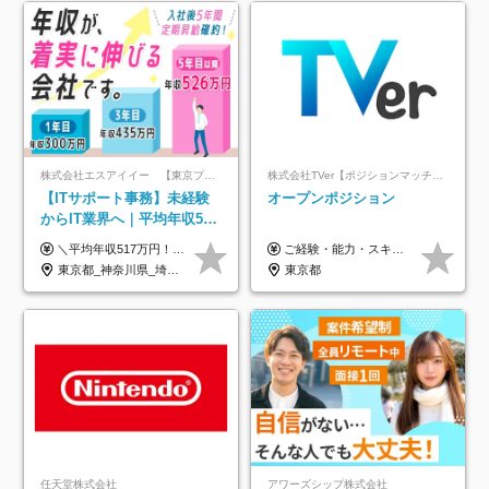
株式会社エスアイイー 【東京プロマーケット上場】
株式会社TVer【ポジションマッチ登録】
【ITサポート事務】未経験
オープンポジション
からIT業界へ｜平均年収517
万円｜ホワイト企業認定｜
＼平均年収517万円！入社5年目まで毎年必ず昇給／ ■賞与年3回 ■年収800万円以上も可 ■入社3年以上の平均年収469.2万円 月給23万2000円以上＋賞与年3回＋各種手当 ☆入社5年目まで最大1万5000円の定期昇給を確約 ┃各種手当充実 ・規定の資格を取得すれば、2000円～5万円を毎月支給（2万4000円～60万円／年） ・研修中に取得した取得率95％の資格でも研修後の給料UP ※月給は年齢・経験・能力を考慮して、優遇いたします ※上記月給金額は固定残業代（20時間/3万1300円円以上）を含み、超過分は別途支給いたします ※試用期間（6ヶ月）は月給に変動はありますが、その他待遇に差異はありません ├入社後1ヶ月～3ヶ月間は、月給20万1900円となります └上記金額は固定残業代（10時間／1万6000円）を含み、超過分は別途支給いたします
ご経験・能力・スキル等により、当社基準にて優遇・相談のうえ決定いたします。
年休134日｜リモートOK
東京都_神奈川県_埼玉県_千葉県_大阪府_愛知県_北海道_青森県_岩手県_宮城県_秋田県_山形県_福島県_茨城県_栃木県_群馬県_新潟県_山梨県_長野県_富山県_石川県_福井県_静岡県_岐阜県_三重県_兵庫県_京都府_滋賀県_奈良県_和歌山県_広島県_岡山県_鳥取県_島根県_山口県_徳島県_香川県_愛媛県_高知県_福岡県_熊本県_佐賀県_長崎県_大分県_宮崎県_鹿児島県_沖縄県
東京都
任天堂株式会社
アワーズシップ株式会社