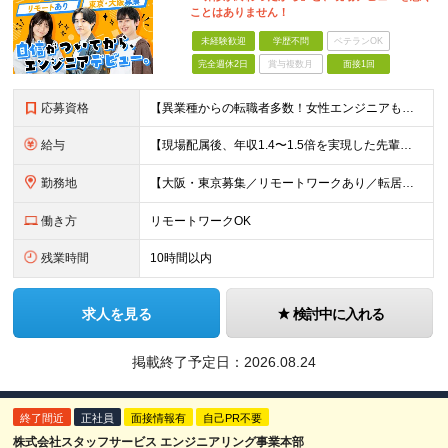
ことはありません！
未経験歓迎
学歴不問
ベテランOK
完全週休2日
賞与複数月
面接1回
応募資格
【異業種からの転職者多数！女性エンジニアも活躍中】 ◆学歴不問 ◆未経験OK ≪こんな方を歓迎しています≫ ◎未経験から成長できる環境で活躍したい方 ◎大学やスクールでIT系のスキルを学んだことのあ
給与
【現場配属後、年収1.4〜1.5倍を実現した先輩も！残業代全額支給】 ◆給与は経験やスキルに応じて決定します ◆年俸制250万円～350万円（1/12を月々支給） ≪年収UPの例≫ ◎飲食業からのキ
勤務地
【大阪・東京募集／リモートワークあり／転居を伴う転勤なし】 東京本社、大阪事務所、または東京23区内・関西（大阪・兵庫）の各クライアント先勤務 ◆入社後、約1年間はクライアント先ではなく 自社内（東
働き方
リモートワークOK
残業時間
10時間以内
求人を見る
検討中に入れる
掲載終了予定日：
2026.08.24
終了間近
正社員
面接情報有
自己PR不要
株式会社スタッフサービス エンジニアリング事業本部