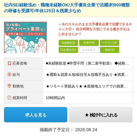
社内SE/経験浅め・職種未経験OK/大手優良企業で活躍/約900種類
の研修を受講可/年休125日＆残業少なめ
＜今のスキルのまま大手優良企業で活躍できるチ
ャンス◎＞ 自分時間を大切にできる働き方をは
じめませんか？
未経験歓迎
学歴不問
ベテランOK
完全週休2日
賞与複数月
面接1回
応募資格
■未経験歓迎 ■学歴不問（第二新卒歓迎） ◆経験は一切問いません ◆転職回数・ブランク期間も不問 ◆面接というよりは“リラックス面談”です ≪こんな方をお待ちしています≫ ・地道にコツコツ作業が得
給与
★通勤＆就業＆地域/住宅＆役職手当あり ★残業代は全額支給 ★選べる給与制度あり！ ■東京・神奈川・千葉・埼玉勤務の場合 月給24.5万円～55万円＋諸手当 （残業代は全額支給） (20,000円の
勤務地
★リモート実績あり★ ★面接地エリアでの就業率92％以上！ 『地元で働きたい』『新天地で挑戦したい』という希望に、業界トップクラス約7,000件の取引事業所数、90,000件以上のプロジェクトから検
残業時間
10時間以内
求人を見る
検討中に入れる
掲載終了予定日：
2026.08.24