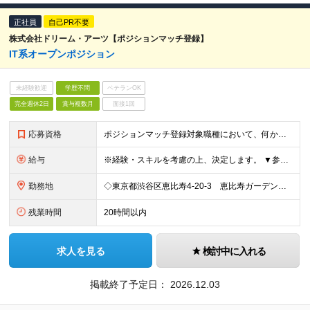
正社員
自己PR不要
株式会社ドリーム・アーツ【ポジションマッチ登録】
IT系オープンポジション
未経験歓迎
学歴不問
ベテランOK
完全週休2日
賞与複数月
面接1回
応募資格
ポジションマッチ登録対象職種において、何かしらの知識・経験を有する方 【活かせる経験・スキル】 ポジションマッチ登録対象職種に関連する知識・経験 ※該当ポジションが数多く存在する為、様々な経験が活か
給与
※経験・スキルを考慮の上、決定します。 ▼参考情報 ----------------------- 想定年収：5,040,000 円 - 12,000,000円 ※固定残業代45時間分（87,40
勤務地
◇東京都渋谷区恵比寿4-20-3 恵比寿ガーデンプレイス29階 ◇広島県広島市中区大手町1-2-1 おりづるタワー6F ◇沖縄県那覇市前島3丁目25番1号 泊ふ頭旅客ターミナルビルディング2F ※（
残業時間
20時間以内
求人を見る
検討中に入れる
掲載終了予定日：
2026.12.03