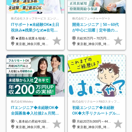
株式会社スタッフサービス エンジニアリング事業本部
株式会社フューチャーゲート
ITサポート■未経験OK■土日
開発エンジニア｜50～60代
祝休み■残業少なめ■在宅実
が中心に活躍｜定年後の給
績あり■約900種類のスキル
与減ナシ｜年収50万円アッ
★通勤＆就業＆地域/住宅＆役職手当あり ★残業代は全額支給 ★選べる給与制度あり！ ■東京・神奈川・千葉・埼玉勤務の場合 月給24.5万円～55万円＋諸手当 （残業代は全額支給） (20,000円の地域/住宅手当込み) ■愛知・京都・大阪・兵庫勤務の場合 月給24万円以上＋諸手当 （残業代は全額支給） (15,000円の地域/住宅手当込み) ■茨城・栃木・群馬・静岡・三重・滋賀・広島・福岡勤務の場合 月給23.5万円以上＋諸手当 （残業代は全額支給） (10,000円の地域/住宅手当込み) ■北海道・宮城・山梨・長野・岐阜・奈良・和歌山・岡山勤務の場合 月給23万円以上＋諸手当 （残業代は全額支給） (5,000円の地域/住宅手当込み) ■その他のエリア勤務の場合 月給22.5万円以上＋諸手当 （残業代は全額支給） ※経験や能力を考慮し、当社規定により優遇します 【昇給：年一回実施】 【選べる給与制度】 ★収入を重視する方に… 「変動型人事制度」の選択も可能（派遣先からの評価に応じて収入アップ！） ※年2回のタイミングで希望者と面談の上決定します。
月給35万円～70万円（固定残業代30時間分63,869円～を含む）+賞与年1回 ※30時間を超える分は別途支給します ●これまでのご経験・スキル・前職給与をできる限り考慮します ●待機期間も給与を100％支給します ●試用期間中も給与や福利厚生は同じです ≪年収を維持しながら長く働けます！≫ 一般的な企業では55歳や60歳を機に年収が下がりますが、 当社は役職などではなく「スキルや経験」で評価。 エンジニアとして長く働きながら あなたにふさわしい年収を維持できます！
アップ講座あり■全国募集
プ実績／昇給率92％（直近3
東京都_神奈川県_埼玉県_千葉県_大阪府_愛知県_北海道_岩手県_宮城県_山形県_福島県_茨城県_栃木県_群馬県_山梨県_長野県_富山県_石川県_静岡県_岐阜県_三重県_兵庫県_京都府_滋賀県_奈良県_広島県_岡山県_山口県_愛媛県_福岡県_熊本県_長崎県
東京都_神奈川県_埼玉県_千葉県
年）
株式会社Widsley
株式会社リクルートR&Dスタッフィング【リクルートグループ】
ITエンジニア◆未経験OK◆
初級エンジニア◆未経験
全国募集◆入社後2ヵ月間は
OK◆大手リクルートグルー
研修のみ◆フルリモート
プ正社員◆独自の教育体制
＼基本給の昇給年2回＆プロジェクト手当による昇給年12回！！／ 【経験者の場合】 月給33万円～70万円＋プロジェクト手当＋資格手当 ★スキルや経験を考慮の上、優遇します ★上記給与には固定残業代20時間分(月4万3883円～)を含みます。残業が超過した場合は、追加支給します(残業は月平均3時間とほぼ発生しません。残業がなくても、固定残業代は支給されます) ★試用期間中も、月給や福利厚生等は同じです ---------- 【未経験者の場合】 月給26万円～50万円＋プロジェクト手当＋資格手当 ★スキルや経験を考慮の上、優遇します ★上記給与には固定残業代20時間分(月3万719円～)を含みます。残業が超過した場合は、追加支給します(残業は月平均3時間とほぼ発生しません。残業がなくても、固定残業代は支給されます) ★試用期間6ヵ月あり ・1ヶ月目～：月給23万円～ ・2ヶ月目～6ヶ月目：月給23万円～＋プロジェクト手当1～3万円 （上記給与にはそれぞれ固定残業代20時間分(月3万719円～)を含み、超過した場合は追加支給します。） ---------- 【プロジェクト手当について】 参画するプロジェクトの単価に応じて毎月の歩合給を支給します 業界内でもトップクラスの高還元です！
月給20万9,000円～44万円 ※試用期間6カ月あり（期間中の待遇に変更なし） ※経験・能力・前給を考慮の上、決定いたします ※時間外手当100％支給 ※派遣就業先が変更となる場合には、就業規則、労使協定等に基づき賃金が変更となる可能性があります
OK◆残業月3h◆服装髪型自
◆住宅手当制度あり/s
東京都_神奈川県_埼玉県_千葉県_大阪府_愛知県_北海道_青森県_岩手県_宮城県_秋田県_山形県_福島県_茨城県_栃木県_群馬県_新潟県_山梨県_長野県_富山県_石川県_福井県_静岡県_岐阜県_三重県_兵庫県_京都府_滋賀県_奈良県_和歌山県_広島県_岡山県_鳥取県_島根県_山口県_徳島県_香川県_愛媛県_高知県_福岡県_熊本県_佐賀県_長崎県_大分県_宮崎県_鹿児島県_沖縄県
東京都_神奈川県_埼玉県_千葉県_大阪府_愛知県_青森県_岩手県_宮城県_秋田県_山形県_福島県_茨城県_栃木県_群馬県_山梨県_長野県_福井県_静岡県_岐阜県_三重県_兵庫県_京都府_滋賀県_奈良県_広島県_岡山県_山口県_香川県_福岡県_熊本県_佐賀県_長崎県_大分県_宮崎県_鹿児島県
由