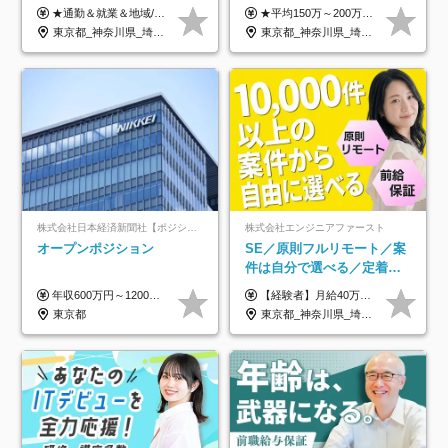
オリジナル研修をご用
OK/年休130日/平均残業7h/
★通勤＆就業＆地域/住宅＆役職手当あり ★残業代は全額支給 ★選べる給与制度あり！ ■東京・神奈川・千葉・埼玉勤務の場合 月給24.5万円～55万円＋諸手当 （残業代は全額支給） (20,000円の地域/住宅手当込み) ■愛知・京都・大阪・兵庫勤務の場合 月給24万円以上＋諸手当 （残業代は全額支給） (15,000円の地域/住宅手当込み) ■茨城・栃木・群馬・静岡・三重・滋賀・広島・福岡勤務の場合 月給23.5万円以上＋諸手当 （残業代は全額支給） (10,000円の地域/住宅手当込み) ■北海道・宮城・山梨・長野・岐阜・奈良・和歌山・岡山勤務の場合 月給23万円以上＋諸手当 （残業代は全額支給） (5,000円の地域/住宅手当込み) ■その他のエリア勤務の場合 月給22.5万円以上＋諸手当 （残業代は全額支給） ※経験や能力を考慮し、当社規定により優遇します 【昇給：年一回実施】 【選べる給与制度】 ★収入を重視する方に… 「変動型人事制度」の選択も可能（派遣先からの評価に応じて収入アップ！） ※年2回のタイミングで希望者と面談の上決定します。
★平均150万～200万円年収UPを実現！ ★前職給与を100％保証！ ★案件内容の開示・明確な評価体制あり ⇒クライアント評価で即昇給を実現したケースも◎ ★年12回（毎月昇給チャンスあり） ■月給35万円～103万円 ※経験・能力・前職給与を考慮し、決定 ※上記給与には月30時間分(6万6500円以上)の固定残業代が含まれます。超過分は手当として別途支給します ※試用期間3ヶ月あり(期間中の給与・待遇面に差異はありません) ▼収入アップの実例をご紹介 ───────────── ★働き方改革をした30代男性（PG） 子どもが生まれたばかりなのに、忙しい現場で残業も月50～60時間が当たり前。 ⇒残業ほぼゼロ＆週3リモートの働き方に！しかも給与もアップ！ ★収入アップした30代男性（PM） 子供が3人いて家計も苦しく、残業代で稼ぐ日々… ⇒残業をたくさんしていた年収額より、100万円以上アップしました！
意/AI・IoT/残業平均8時間
約2万件の案件から選択
東京都_神奈川県_埼玉県_千葉県_大阪府_愛知県_北海道_岩手県_宮城県_山形県_福島県_茨城県_栃木県_群馬県_山梨県_長野県_富山県_石川県_静岡県_岐阜県_三重県_兵庫県_京都府_滋賀県_奈良県_広島県_岡山県_山口県_愛媛県_福岡県_熊本県_長崎県
東京都_神奈川県_埼玉県_千葉県_大阪府_愛知県_北海道_青森県_岩手県_宮城県_秋田県_山形県_福島県_茨城県_栃木県_群馬県_新潟県_山梨県_長野県_富山県_石川県_福井県_静岡県_岐阜県_三重県_兵庫県_京都府_滋賀県_奈良県_和歌山県_広島県_岡山県_鳥取県_島根県_山口県_徳島県_香川県_愛媛県_高知県_福岡県_熊本県_佐賀県_長崎県_大分県_宮崎県_鹿児島県_沖縄県
株式会社日本経済新聞社【ポジションマッチ登録】
株式会社エンジニアファースト
オープンポジション
SE／原則フルリモート／案
件は自分で選べる／定着率
93%／20～30代活躍中！
年収600万円～1200万円 ※上記年収は、想定年収です。住居費補助、子手当などの各種手当を含む金額です。 ※経験・能力等を考慮の上、当社規定により決定します。
【経験者】月給40万円～120万円(固定残業代含む)+各種手当 ★前職給与の総収入額を100％保証｜還元率84％〜100％ ★20代の平均年収570万円 ※月給には、みなし残業手当(月30時間／5万8000円以上)を含みます 超過分は別途追加支給 ※固定残業代は、時間外労働の有無に関わらず30時間分を、月5万8000円~15万7000円支給 ※上記を超える時間外労働分は追加で支給 【未経験者】月給21万円以上＋各種手当 固定残業なし(残業代発生分全額支給) ※6ヶ月の試用期間あり（※条件に変動なし） ▼単価連動性×還元率は84％～100％で収入の大幅UPが可能！ ・案件単価が月50万円の場合：年収417万円 ・案件単価が月70万円の場合：年収584万円 ・案件単価が月100万円の場合：年収834万円 ＜モデル年収＞ ▼400万円～500万円(入社初年度) ▼542万円～626万円(入社2年) ▼667万円～700万円(入社3年） ▼709万円～801万円(入社5年）
東京都
東京都_神奈川県_埼玉県_千葉県_大阪府_愛知県_北海道_青森県_岩手県_宮城県_秋田県_山形県_福島県_茨城県_栃木県_群馬県_新潟県_山梨県_長野県_富山県_石川県_福井県_静岡県_岐阜県_三重県_兵庫県_京都府_滋賀県_奈良県_和歌山県_広島県_岡山県_鳥取県_島根県_山口県_徳島県_香川県_愛媛県_高知県_福岡県_熊本県_佐賀県_長崎県_大分県_宮崎県_鹿児島県_沖縄県