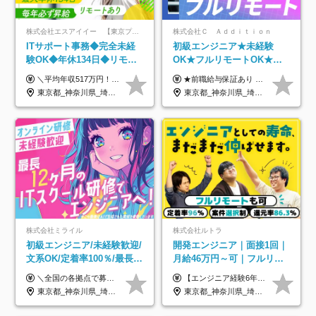
株式会社エスアイイー 【東京プロマーケット上場】
株式会社Ｃ Ａｄｄｉｔｉｏｎ
ITサポート事務◆完全未経
初級エンジニア★未経験
験OK◆年休134日◆リモー
OK★フルリモートOK★月
トOK◆残業月7h以下◆賞与
給32万円～★残業月10h＆
＼平均年収517万円！入社5年目まで毎年必ず昇給／ ■賞与年3回 ■年収800万円以上も可 ■入社3年以上の平均年収469.2万円 月給23万2000円以上＋賞与年3回＋各種手当 ☆入社5年目まで最大1万5000円の定期昇給を確約 ┃各種手当充実 ・規定の資格を取得すれば、2000円～5万円を毎月支給（2万4000円～60万円／年） ・研修中に取得した取得率95％の資格でも研修後の給料UP ※月給は年齢・経験・能力を考慮して、優遇いたします ※上記月給金額は固定残業代（20時間/3万1300円円以上）を含み、超過分は別途支給いたします ※試用期間（6ヶ月）は月給に変動はありますが、その他待遇に差異はありません ├入社後1ヶ月～3ヶ月間は、月給20万1900円となります └上記金額は固定残業代（10時間／1万6000円）を含み、超過分は別途支給いたします
★前職給与保証あり ★月給32万円以上＋インセンティブあり 月給32万円以上＋インセンティブ＋各種手当 ※上記には固定残業代（月30時間・44,400円～）を含みます ※超過分は別途支給します ※試用期間はございません ★＼成果＝あなたの収入／★ 【1】案件単価ー8万円＝あなたの給与 参画したプロジェクトの案件単価から 一律8万円引いた金額があなたの給与です！ （月給例） ■1人称での構築・小規模な詳細設計 案件単価55万円ー8万円＝月給47万円（還元率85.5%） ■大型案件の設計・構築やプロジェクト管理 案件単価90万円ー8万円＝月給82万円（還元率91.1%） ‥‥‥‥‥‥‥‥‥‥‥‥‥‥‥‥‥‥ 【2】月給の他にも豊富なインセンティブあり 全員が月3～13万円のインセンティブをゲットしています！ ≪インセンティブ制度≫ 稼働している現場で増員・交代が発生し、 当社の人員を配属が決定した際に支給。 ◇C Addition正社員が参画 ：実粗利の10%／毎月 ◇協力会社所属の社員が参画：実粗利の30%／毎月 ≪リファラル制度≫ あなたの知り合いが当社のメンバーになった際に、 毎月1人あたり2万円支給します◎ ‥‥‥‥‥‥‥‥‥‥‥‥‥‥‥‥‥‥
年3回◆5年目まで必ず昇給
年休120日以上★副業可
東京都_神奈川県_埼玉県_千葉県_大阪府_愛知県_北海道_青森県_岩手県_宮城県_秋田県_山形県_福島県_茨城県_栃木県_群馬県_新潟県_山梨県_長野県_富山県_石川県_福井県_静岡県_岐阜県_三重県_兵庫県_京都府_滋賀県_奈良県_和歌山県_広島県_岡山県_鳥取県_島根県_山口県_徳島県_香川県_愛媛県_高知県_福岡県_熊本県_佐賀県_長崎県_大分県_宮崎県_鹿児島県_沖縄県
東京都_神奈川県_埼玉県_千葉県_大阪府_愛知県_北海道_青森県_岩手県_宮城県_秋田県_山形県_福島県_茨城県_栃木県_群馬県_新潟県_山梨県_長野県_富山県_石川県_福井県_静岡県_岐阜県_三重県_兵庫県_京都府_滋賀県_奈良県_和歌山県_広島県_岡山県_鳥取県_島根県_山口県_徳島県_香川県_愛媛県_高知県_福岡県_熊本県_佐賀県_長崎県_大分県_宮崎県_鹿児島県_沖縄県
株式会社ミライル
株式会社ルトラ
初級エンジニア/未経験歓迎/
開発エンジニア｜面接1回｜
文系OK/定着率100％/最長1
月給46万円～可｜フルリモ
年の自社ITスクール研修あ
ートも可｜案件選択制｜定
＼全国の各拠点で募集中！／ 給与は以下の通り、勤務地により異なります。 札幌：月給23万円～27万円 仙台：月給22万円～26万円 新潟：月給22万円～26万円 東京：月給26万円～30万円 大阪：月給24万円～29万円 福岡：月給23.5万円～27万円 沖縄：月給21万円～26万円 ◎給与は知識や経験を考慮して決定します。 ◎残業は別途全額支給します。 ◎試用期間12カ月あり（給与は以下の通りです。その他条件に変更はありません） （試用期間の給与） 札幌：月給18.6万円～ 仙台：月給19万円～ 新潟：月給18万円～ 東京：月給22万円～ 大阪：月給20.8万円～ 福岡：月給19万円～ 沖縄：月給18万円～
【エンジニア経験6年以上の方】 月給46万円～100万円（固定残業代含む） ※上記月給には月30時間分の固定残業代（月8万7,400円～月19万円）を含む。超過分は全額支給。 【エンジニア経験4年以上の方】 月給42万円～100万円（固定残業代含む） ※上記月給には月30時間分の固定残業代（月7万9,800円～月19万円）を含む。超過分は全額支給。 【エンジニア経験4年未満の方】 月給38万円～100万円（固定残業代含む） ※上記月給には月30時間分の固定残業代（月7万2,200円～月19万円）を含む。超過分は全額支給。 ※経験、スキル、前職給与などを踏まえて決定。 ◆ルトラの給与制度のポイント！◆ ・社員の95%が入社時に年収UP！最高で300万円UPの実績も ・平均還元率86.3%（交通費・住宅手当・会社負担分の社保も含む） ・人柄やポテンシャルを評価し、スキル以上の希望年収を提示することも ・退職金制度やリファラル手当（平均50万円）あり
り/年休130日
着率96％以上｜副業OK｜住
東京都_神奈川県_埼玉県_千葉県_大阪府_愛知県_北海道_青森県_岩手県_宮城県_秋田県_山形県_福島県_茨城県_栃木県_群馬県_新潟県_山梨県_長野県_富山県_石川県_福井県_静岡県_岐阜県_三重県_兵庫県_京都府_滋賀県_奈良県_和歌山県_広島県_岡山県_鳥取県_島根県_山口県_徳島県_香川県_愛媛県_高知県_福岡県_熊本県_佐賀県_長崎県_大分県_宮崎県_鹿児島県_沖縄県
東京都_神奈川県_埼玉県_千葉県_大阪府_愛知県_北海道_青森県_岩手県_宮城県_秋田県_山形県_福島県_茨城県_栃木県_群馬県_新潟県_山梨県_長野県_富山県_石川県_福井県_静岡県_岐阜県_三重県_兵庫県_京都府_滋賀県_奈良県_和歌山県_広島県_岡山県_鳥取県_島根県_山口県_徳島県_香川県_愛媛県_高知県_福岡県_熊本県_佐賀県_長崎県_大分県_宮崎県_鹿児島県_沖縄県
宅手当