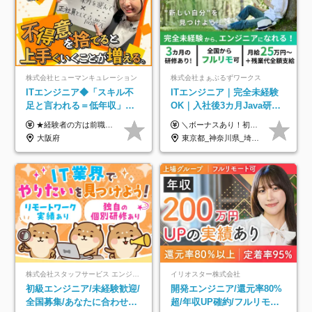
株式会社ヒューマンキュレーション
株式会社まぁぶるずワークス
ITエンジニア◆「スキル不
ITエンジニア｜完全未経験
足と言われる＝低年収」で
OK｜入社後3カ月Java研修
はない！｜ 不安を克服し、
｜リモート率8割以上｜充実
★経験者の方は前職の年収以上を保証します ★案件単価を開示した上で80％以上を還元します 月給25万円以上＋賞与年2回 ※経験や能力を考慮の上で優遇します ※試用期間が3ヶ月(その間の給与・待遇・雇用形態に変更はありません) ※月給には月20時間分のみなし残業手当(5万円)を含みます(超過分は別途支給) ★残業平均は月10時間以下ですので、毎月10時間分程度はお得です！
＼ボーナスあり！初年度から年収300万円以上／ ■月給25万円～35万円＋残業代全額支給＋各種手当＋賞与年1回 ◎経験・年齢・スキルなどを考慮し、できるだけ優遇します ◎試用期間中(3カ月)は契約社員で、月給21万円＋諸手当になります。 (試用期間中は残業が発生しません。その他の待遇に変更はありません) ----------------- ＼3つの評価軸！実力次第で早期収入アップ！／ 【1】スキル(IT理解、実装力、設計) 【2】実務力(現場評価、コミュ力、品質) 【3】姿勢(自走力、意欲、責任感) この3つの評価軸で、3カ月ごとに評価。社内グレードにより、給与が決まる明確な仕組みです。何ができれば給与が上がるのか分かりやすく、実力や努力次第で早期に収入を増やせます！ 【固定残業代について】 なし（残業代は、実際の労働時間に応じて別途全額支給）
年収アップした社員の実例
のキャリア支援｜残業月10h
大阪府
東京都_神奈川県_埼玉県_千葉県_大阪府_愛知県_北海道_青森県_岩手県_宮城県_秋田県_山形県_福島県_茨城県_栃木県_群馬県_新潟県_山梨県_長野県_富山県_石川県_福井県_静岡県_岐阜県_三重県_兵庫県_京都府_滋賀県_奈良県_和歌山県_広島県_岡山県_鳥取県_島根県_山口県_徳島県_香川県_愛媛県_高知県_福岡県_熊本県_佐賀県_長崎県_大分県_宮崎県_鹿児島県_沖縄県
株式会社スタッフサービス エンジニアリング事業本部
イリオスター株式会社
初級エンジニア/未経験歓迎/
開発エンジニア/還元率80%
全国募集/あなたに合わせた
超/年収UP確約/フルリモ