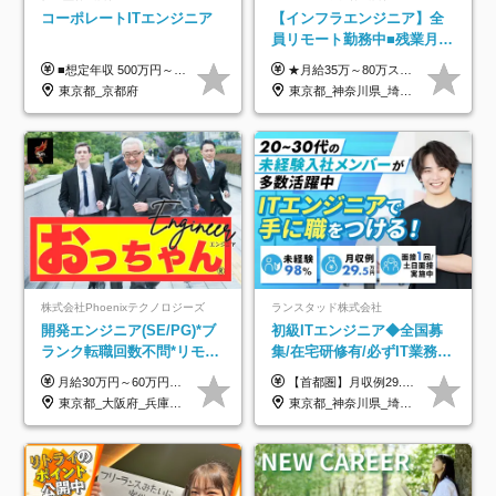
コーポレートITエンジニア
【インフラエンジニア】全
員リモート勤務中■残業月
3h■最大3ヶ月の連休あり■
■想定年収 500万円～900万円 月給制 月給278,000円～ ※残業が発生した場合、残業代を別途全額支給します ※試用期間2ヶ月あり(待遇や給与に差異はありません)
★月給35万～80万スタートも可 【未経験の方】 ■月給26万～80万＋賞与年2回（年2ヶ月分） 【何かしらのインフラエンジニア経験をお持ちの方】 ■月給35万～80万＋賞与年2回（年2ヶ月分） ※スキル・経験などを考慮し決定します ※試用期間6ヶ月あり。期間中は契約社員となります。その他の待遇に差異はありません（試用期間終了後、昇給の可能性あり） ※上記金額には固定残業代（月30時間分／4万9600円～15万2600円）を含みます。超過分は別途支給いたします。 ＼頑張りはインセンティブで還元！／ クライアントに貢献度を評価され、当社のエンジニアが追加で案件に参画することになるなど、会社にとって利益になる行動はしっかり評価します。 会社の成長に貢献できていることを実感でき、「もっと頑張ろう」と思える体制づくりを整えています！
年休126日■20～30代活躍
東京都_京都府
東京都_神奈川県_埼玉県_千葉県_大阪府
中！
株式会社Phoenixテクノロジーズ
ランスタッド株式会社
開発エンジニア(SE/PG)*ブ
初級ITエンジニア◆全国募
ランク転職回数不問*リモー
集/在宅研修有/必ずIT業務配
ト案件多数*残業ほぼ0*通院
属/月収例29.5万円/Web面接
月給30万円～60万円+住宅手当+職能手当+役職手当+決算賞与+報奨金 ※経験・能力を考慮し、優遇します ※給与には20時間分のみなし時間外手当(3万7000円以上)を含みます(超過時間分は別途追加支給) ※試用期間3～6ヵ月あり(その間の給与、待遇に差異なし) ※場合によって契約社員での採用の可能性あり(面接時に応相談)
【首都圏】月収例29.5万円（月給26万円＋諸手当） 【東海・関西】月収例28.5万円（月給25万円＋諸手当） 【九州】月収例26万円（月給23万円＋諸手当） ※経験・スキル・前職給与を踏まえ、総合的に判断して決定します。 例：首都圏 月収例31万円（月給27万円＋諸手当） ◆各種手当 ・通勤手当（上限4万円まで） ・残業代手当（1分単位で全額支給） ※固定残業代制は採用しておりません ・深夜勤務手当 ・資格取得支援（ランクに応じてお祝い金1万円～10万円を支給） ◆昇給：年1回 ◆補足 ・研修中1ヶ月間は、時給1670円となります。 ・試用期間6ヶ月あり。その間の待遇に変更はありません。 ※詳細は面接時にご案内します。
のための半休制度あり
1回/SE
東京都_大阪府_兵庫県_京都府_福岡県
東京都_神奈川県_埼玉県_千葉県_大阪府_愛知県_兵庫県_京都府_福岡県