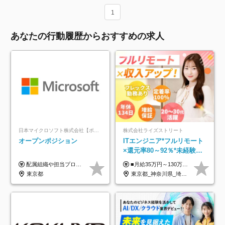
1
あなたの行動履歴からおすすめの求人
日本マイクロソフト株式会社【ポジションマッチ登録】
株式会社ライズストリート
オープンポジション
ITエンジニア*フルリモート
×還元率80～92％*未経験歓
迎*年休134日*月給35万～*
配属組織や担当プロジェクトにより異なります。 ▼参考情報 ----------------------- 年俸650万～（1/12を月々支給） ※経験、能力を考慮の上、当社規定により優遇いたします。 ※時間外、休日出勤、深夜手当に対する賃金も基本年俸に含みます。
■月給35万円～130万円＋賞与年2回＋各種手当 ※システムエンジニアの経験をお持ちの方は月給41万円以上＋賞与年2回（108万円～）＋手当 ■単価（年収）アップのチャンスは最大年12回 ※残業代は1分単位で100％全額支給。サービス残業などは一切ありません ※試用期間6ヵ月（試用期間中の待遇・給与に差はありません）
定着率100%
東京都
東京都_神奈川県_埼玉県_千葉県_大阪府_愛知県_北海道_青森県_岩手県_宮城県_秋田県_山形県_福島県_茨城県_栃木県_群馬県_新潟県_山梨県_長野県_富山県_石川県_福井県_静岡県_岐阜県_三重県_兵庫県_京都府_滋賀県_奈良県_和歌山県_広島県_岡山県_鳥取県_島根県_山口県_徳島県_香川県_愛媛県_高知県_福岡県_熊本県_佐賀県_長崎県_大分県_宮崎県_鹿児島県_沖縄県