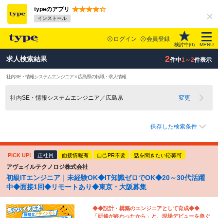
typeのアプリ
インストール
ログイン
会員登録
検討中(
0
)
MENU
2
求人検索結果
件中
1～2
件表示
社内SE・情報システムエンジニア × 広島県の転職・求人情報
社内SE・情報システムエンジニア／広島県
変更
保存した検索条件
PICK UP!
正社員
面接情報有
自己PR不要
話を聞きたい応募可
アヴェイルテクノロジ株式会社
初級ITエンジニア｜未経験OK◆IT知識ゼロでOK◆20～30代活躍
中◆面接1回◆リモートあり◆東京・大阪募集
◆◆設計・構築のエンジニアとして育成◆◆
「研修が終わったから」と、現場デビューを急ぐ