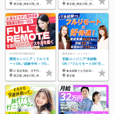
型自由
利用率9割｜独立支援・副業
東京都_神奈川県_埼玉県_千葉県_大阪府_愛知県_北海道_青森県_岩手県_宮城県_秋田県_山形県_福島県_茨城県_栃木県_群馬県_新潟県_山梨県_長野県_富山県_石川県_福井県_静岡県_岐阜県_三重県_兵庫県_京都府_滋賀県_奈良県_和歌山県_広島県_岡山県_鳥取県_島根県_山口県_徳島県_香川県_愛媛県_高知県_福岡県_熊本県_佐賀県_長崎県_大分県_宮崎県_鹿児島県_沖縄県
東京都_神奈川県_埼玉県_千葉県_大阪府_愛知県_北海道_青森県_岩手県_宮城県_秋田県_山形県_福島県_茨城県_栃木県_群馬県_新潟県_山梨県_長野県_富山県_石川県_福井県_静岡県_岐阜県_三重県_兵庫県_京都府_滋賀県_奈良県_和歌山県_広島県_岡山県_鳥取県_島根県_山口県_徳島県_香川県_愛媛県_高知県_福岡県_熊本県_佐賀県_長崎県_大分県_宮崎県_鹿児島県_沖縄県
制度
FLARETECH株式会社
株式会社Ｃｒａｎｅ＆Ｉ
開発エンジニア｜フルリモ
初級エンジニア*未経験
ートOK／経験半年～でOK
OK！*フルリモートOK*月給
／実質還元率80～90%／前
32万～*残業月9.8h*1ヶ月の
☑︎ 直近実績、月平均17,000円の昇給 ☑︎ 前職給与100%保証 ☑︎ 実質還元率80～90% ☑︎ 待機時も給与は満額支給 月給35万円～70万円＋交通費など各種手当 ※想定年収：4,200,000円～10,560,000円 ※経験・能力等を考慮の上で決定します。 ※上記金額には、みなし残業手当（50時間分・104,000円～212,000円）を含みます。超過分は別途追加支給します。 ┗残業時間は月平均10時間、多い時でも20時間程度と安定しております ★単価連動型の給与体系ではないため、万が一待機になってもその間の給与は満額支給しています。 ＜1年間の昇給事例をご紹介！＞ ・20代/フロントエンドエンジニア：月給274,000円→月給362,000円（＋88,000円/月） ・20代/iOSエンジニア：月給237,000円→月給287,000円（＋50,000円/月） ・20代/Androidエンジニア：月給316,000円→月給374,000円（＋58,000円/月） ・30代/Javaエンジニア（上流）：月給340,000円→月給418,000円（＋78,000円/月） ・30代/PMO：月給340,000円→月給418,000円（＋78,000円/月）
★未経験でも月給32万円スタート★ 月収32万円～35万円＋各種手当（資格手当だけで毎月15万の上乗せ実績あり！） ★資格手当豊富！1資格につき最大3万円支給 ★功績手当の導入で、毎月のお給与に上乗せで最大10万円支給している社員も！ ★1回の昇級で年収数十万UPも可 ★ゆくゆくは年収1000万以上も目指せる 年俸384万円～1,162万8,000円（12分割） ※経験・スキルを考慮の上決定します ※上記金額には固定残業代（月30h分・60,800円～66,500円）を含みます ※超過分は別途全額支給します ※試用期間2ヶ月間あり（その他待遇に差異はありません）
給保証／AI系など最先端案
研修*資格取得率100％
東京都_神奈川県_埼玉県_千葉県_大阪府_愛知県_北海道_青森県_岩手県_宮城県_秋田県_山形県_福島県_茨城県_栃木県_群馬県_新潟県_山梨県_長野県_富山県_石川県_福井県_静岡県_岐阜県_三重県_兵庫県_京都府_滋賀県_奈良県_和歌山県_広島県_岡山県_鳥取県_島根県_山口県_徳島県_香川県_愛媛県_高知県_福岡県_熊本県_佐賀県_長崎県_大分県_宮崎県_鹿児島県_沖縄県
東京都
件多数