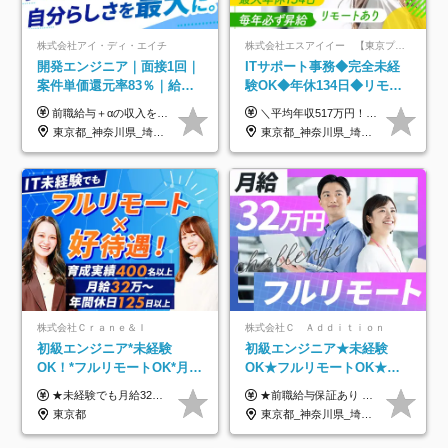
株式会社アイ・ディ・エイチ
株式会社エスアイイー 【東京プロマーケット上場】
開発エンジニア｜面接1回｜
ITサポート事務◆完全未経
案件単価還元率83％｜給与
験OK◆年休134日◆リモー
UP保証｜年休140日｜在宅
トOK◆残業月7h以下◆賞与
前職給与＋αの収入を保証 月給42万円～120万円＋各種手当＋賞与 給与基準が明確かつ高還元です。 一人ひとりが安定した環境のもと、長く活躍できる職場を目指しています。 ※平均年収650万円 ・還元率83％ ・各種手当について 職能手当／職務手当／資格手当／営業手当 など ※前職での経験・能力、給与などを考慮の上、当社規定により優遇いたします ※試用期間あり（3ヶ月／期間中の条件に変動はありません） ※上記金額には固定残業代（78,948円～225,564円/月30時間分）を含みます 超過分は別途全額支給いたします ・年収UPを保証 過去には転職時に〈年収200万円UP〉したエンジニアも在籍しています。入社時だけでなく、入社後も安心の給与水準で働ける環境です。キャリアや技術力が正当に評価されていないと感じていたら、一度面接でお話ししましょう！ 当社では管理職の人数は最低限にし、無駄な管理をしません。その費用削減分を社員の給与に還元しています！
＼平均年収517万円！入社5年目まで毎年必ず昇給／ ■賞与年3回 ■年収800万円以上も可 ■入社3年以上の平均年収469.2万円 月給23万2000円以上＋賞与年3回＋各種手当 ☆入社5年目まで最大1万5000円の定期昇給を確約 ┃各種手当充実 ・規定の資格を取得すれば、2000円～5万円を毎月支給（2万4000円～60万円／年） ・研修中に取得した取得率95％の資格でも研修後の給料UP ※月給は年齢・経験・能力を考慮して、優遇いたします ※上記月給金額は固定残業代（20時間/3万1300円円以上）を含み、超過分は別途支給いたします ※試用期間（6ヶ月）は月給に変動はありますが、その他待遇に差異はありません ├入社後1ヶ月～3ヶ月間は、月給20万1900円となります └上記金額は固定残業代（10時間／1万6000円）を含み、超過分は別途支給いたします
利用率9割｜独立支援・副業
年3回◆5年目まで必ず昇給
東京都_神奈川県_埼玉県_千葉県_大阪府_愛知県_北海道_青森県_岩手県_宮城県_秋田県_山形県_福島県_茨城県_栃木県_群馬県_新潟県_山梨県_長野県_富山県_石川県_福井県_静岡県_岐阜県_三重県_兵庫県_京都府_滋賀県_奈良県_和歌山県_広島県_岡山県_鳥取県_島根県_山口県_徳島県_香川県_愛媛県_高知県_福岡県_熊本県_佐賀県_長崎県_大分県_宮崎県_鹿児島県_沖縄県
東京都_神奈川県_埼玉県_千葉県_大阪府_愛知県_北海道_青森県_岩手県_宮城県_秋田県_山形県_福島県_茨城県_栃木県_群馬県_新潟県_山梨県_長野県_富山県_石川県_福井県_静岡県_岐阜県_三重県_兵庫県_京都府_滋賀県_奈良県_和歌山県_広島県_岡山県_鳥取県_島根県_山口県_徳島県_香川県_愛媛県_高知県_福岡県_熊本県_佐賀県_長崎県_大分県_宮崎県_鹿児島県_沖縄県
制度
株式会社Ｃｒａｎｅ＆Ｉ
株式会社Ｃ Ａｄｄｉｔｉｏｎ
初級エンジニア*未経験
初級エンジニア★未経験
OK！*フルリモートOK*月給
OK★フルリモートOK★月
32万～*残業月9.8h*1ヶ月の
給32万円～★残業月10h＆
★未経験でも月給32万円スタート★ 月収32万円～35万円＋各種手当（資格手当だけで毎月15万の上乗せ実績あり！） ★資格手当豊富！1資格につき最大3万円支給 ★功績手当の導入で、毎月のお給与に上乗せで最大10万円支給している社員も！ ★1回の昇級で年収数十万UPも可 ★ゆくゆくは年収1000万以上も目指せる 年俸384万円～1,162万8,000円（12分割） ※経験・スキルを考慮の上決定します ※上記金額には固定残業代（月30h分・60,800円～66,500円）を含みます ※超過分は別途全額支給します ※試用期間2ヶ月間あり（その他待遇に差異はありません）
★前職給与保証あり ★月給32万円以上＋インセンティブあり 月給32万円以上＋インセンティブ＋各種手当 ※上記には固定残業代（月30時間・44,400円～）を含みます ※超過分は別途支給します ※試用期間はございません ★＼成果＝あなたの収入／★ 【1】案件単価ー8万円＝あなたの給与 参画したプロジェクトの案件単価から 一律8万円引いた金額があなたの給与です！ （月給例） ■1人称での構築・小規模な詳細設計 案件単価55万円ー8万円＝月給47万円（還元率85.5%） ■大型案件の設計・構築やプロジェクト管理 案件単価90万円ー8万円＝月給82万円（還元率91.1%） ‥‥‥‥‥‥‥‥‥‥‥‥‥‥‥‥‥‥ 【2】月給の他にも豊富なインセンティブあり 全員が月3～13万円のインセンティブをゲットしています！ ≪インセンティブ制度≫ 稼働している現場で増員・交代が発生し、 当社の人員を配属が決定した際に支給。 ◇C Addition正社員が参画 ：実粗利の10%／毎月 ◇協力会社所属の社員が参画：実粗利の30%／毎月 ≪リファラル制度≫ あなたの知り合いが当社のメンバーになった際に、 毎月1人あたり2万円支給します◎ ‥‥‥‥‥‥‥‥‥‥‥‥‥‥‥‥‥‥
研修*資格取得率100％
年休120日以上★副業可
東京都
東京都_神奈川県_埼玉県_千葉県_大阪府_愛知県_北海道_青森県_岩手県_宮城県_秋田県_山形県_福島県_茨城県_栃木県_群馬県_新潟県_山梨県_長野県_富山県_石川県_福井県_静岡県_岐阜県_三重県_兵庫県_京都府_滋賀県_奈良県_和歌山県_広島県_岡山県_鳥取県_島根県_山口県_徳島県_香川県_愛媛県_高知県_福岡県_熊本県_佐賀県_長崎県_大分県_宮崎県_鹿児島県_沖縄県