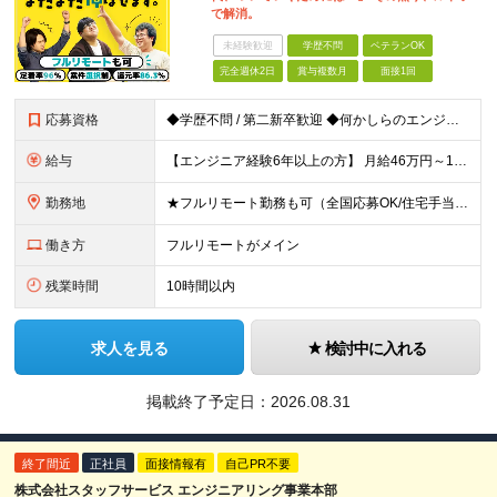
で解消。
未経験歓迎
学歴不問
ベテランOK
完全週休2日
賞与複数月
面接1回
応募資格
◆学歴不問 / 第二新卒歓迎 ◆何かしらのエンジニア経験をお持ちの方 （言語・期間・フェーズ不問） 経験浅めの方も遠慮なくご応募ください！ ■入社前Q＆A ────── ◎実力に見合った報酬が手に
給与
【エンジニア経験6年以上の方】 月給46万円～100万円（固定残業代含む） ※上記月給には月30時間分の固定残業代（月8万7,400円～月19万円）を含む。超過分は全額支給。 【エンジニア経験4年以
勤務地
★フルリモート勤務も可（全国応募OK/住宅手当を支給します） ※案件によって常駐が必要になる場合があります。 ※希望がない限り、転勤はありません ※U・Iターン歓迎 ★ルトラの社員は全国各地で活躍中
働き方
フルリモートがメイン
残業時間
10時間以内
求人を見る
検討中に入れる
掲載終了予定日：
2026.08.31
終了間近
正社員
面接情報有
自己PR不要
株式会社スタッフサービス エンジニアリング事業本部