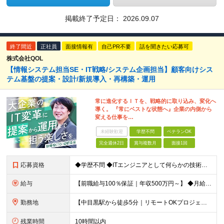
掲載終了予定日：
2026.09.07
終了間近
正社員
面接情報有
自己PR不要
話を聞きたい応募可
株式会社QOL
【情報システム担当SE・IT戦略/システム企画担当】顧客向けシス
テム基盤の提案・設計/新規導入・再構築・運用
常に進化するＩＴを、戦略的に取り込み、変化へ
導く。 『常にベストな状態へ』企業の内側から
変える仕事を…
未経験歓迎
学歴不問
ベテランOK
完全週休2日
賞与複数月
面接1回
応募資格
◆学歴不問 ◆ITエンジニアとして何らかの技術実務経験（職種問わず） ＜こんな方におすすめです！＞ ・要件定義やクライアントとの折衝など上流工程の経験を積みたい方 ・顧客の業務改善などにも踏み込ん
給与
【前職給与100％保証｜年収500万円～】 ◆⽉給41万7,000円〜＋業績(決算)賞与 ※上記の金額は、あくまで当社希望求人の基準提示額です。 ※個々人経験・能力などを充分考慮し決定します。 ※
勤務地
【中目黒駅から徒歩5分｜リモートOKプロジェクトあり】 下記プロジェクト先での勤務となります。 ◆プロジェクト先 東京都⽬⿊区上⽬⿊ ◆本社 東京都港区西新橋3-5-9 HOYO新虎ビル 10F
残業時間
10時間以内