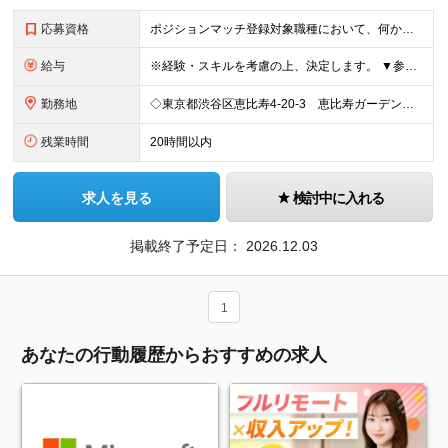
応募資格
ポジションマッチ登録対象職種において、何かしらの知識・経験を有する方 【活かせる経験・スキル】 ポジションマッチ登録対象職種に関連する知識・経験 ※該当ポジションが数多く存在する為、様々な経験が活か
給与
※経験・スキルを考慮の上、決定します。 ▼参考情報 ----------------------- 想定年収：5,040,000 円 - 12,000,000円 ※固定残業代45時間分（87,40
勤務地
◇東京都渋谷区恵比寿4-20-3 恵比寿ガーデンプレイス29階 ◇広島県広島市中区大手町1-2-1 おりづるタワー6F ◇沖縄県那覇市前島3丁目25番1号 泊ふ頭旅客ターミナルビルディング2F ※（
残業時間
20時間以内
求人を見る
検討中に入れる
掲載終了予定日：
2026.12.03
1
あなたの行動履歴からおすすめの求人