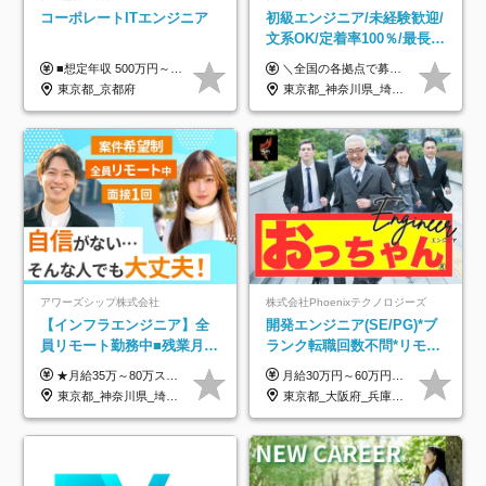
コーポレートITエンジニア
初級エンジニア/未経験歓迎/
文系OK/定着率100％/最長1
年の自社ITスクール研修あ
■想定年収 500万円～900万円 月給制 月給278,000円～ ※残業が発生した場合、残業代を別途全額支給します ※試用期間2ヶ月あり(待遇や給与に差異はありません)
＼全国の各拠点で募集中！／ 給与は以下の通り、勤務地により異なります。 札幌：月給23万円～27万円 仙台：月給22万円～26万円 新潟：月給22万円～26万円 東京：月給26万円～30万円 大阪：月給24万円～29万円 福岡：月給23.5万円～27万円 沖縄：月給21万円～26万円 ◎給与は知識や経験を考慮して決定します。 ◎残業は別途全額支給します。 ◎試用期間12カ月あり（給与は以下の通りです。その他条件に変更はありません） （試用期間の給与） 札幌：月給18.6万円～ 仙台：月給19万円～ 新潟：月給18万円～ 東京：月給22万円～ 大阪：月給20.8万円～ 福岡：月給19万円～ 沖縄：月給18万円～
り/年休130日
東京都_京都府
東京都_神奈川県_埼玉県_千葉県_大阪府_愛知県_北海道_青森県_岩手県_宮城県_秋田県_山形県_福島県_茨城県_栃木県_群馬県_新潟県_山梨県_長野県_富山県_石川県_福井県_静岡県_岐阜県_三重県_兵庫県_京都府_滋賀県_奈良県_和歌山県_広島県_岡山県_鳥取県_島根県_山口県_徳島県_香川県_愛媛県_高知県_福岡県_熊本県_佐賀県_長崎県_大分県_宮崎県_鹿児島県_沖縄県
アワーズシップ株式会社
株式会社Phoenixテクノロジーズ
【インフラエンジニア】全
開発エンジニア(SE/PG)*ブ
員リモート勤務中■残業月
ランク転職回数不問*リモー
3h■最大3ヶ月の連休あり■
ト案件多数*残業ほぼ0*通院
★月給35万～80万スタートも可 【未経験の方】 ■月給26万～80万＋賞与年2回（年2ヶ月分） 【何かしらのインフラエンジニア経験をお持ちの方】 ■月給35万～80万＋賞与年2回（年2ヶ月分） ※スキル・経験などを考慮し決定します ※試用期間6ヶ月あり。期間中は契約社員となります。その他の待遇に差異はありません（試用期間終了後、昇給の可能性あり） ※上記金額には固定残業代（月30時間分／4万9600円～15万2600円）を含みます。超過分は別途支給いたします。 ＼頑張りはインセンティブで還元！／ クライアントに貢献度を評価され、当社のエンジニアが追加で案件に参画することになるなど、会社にとって利益になる行動はしっかり評価します。 会社の成長に貢献できていることを実感でき、「もっと頑張ろう」と思える体制づくりを整えています！
月給30万円～60万円+住宅手当+職能手当+役職手当+決算賞与+報奨金 ※経験・能力を考慮し、優遇します ※給与には20時間分のみなし時間外手当(3万7000円以上)を含みます(超過時間分は別途追加支給) ※試用期間3～6ヵ月あり(その間の給与、待遇に差異なし) ※場合によって契約社員での採用の可能性あり(面接時に応相談)
年休126日■20～30代活躍
のための半休制度あり
東京都_神奈川県_埼玉県_千葉県_大阪府
東京都_大阪府_兵庫県_京都府_福岡県
中！