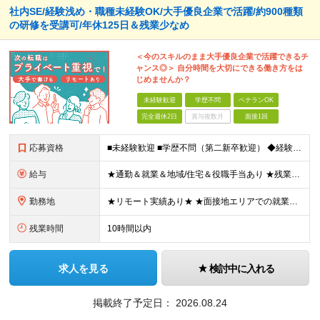
社内SE/経験浅め・職種未経験OK/大手優良企業で活躍/約900種類
の研修を受講可/年休125日＆残業少なめ
＜今のスキルのまま大手優良企業で活躍できるチ
ャンス◎＞ 自分時間を大切にできる働き方をは
じめませんか？
未経験歓迎
学歴不問
ベテランOK
完全週休2日
賞与複数月
面接1回
応募資格
■未経験歓迎 ■学歴不問（第二新卒歓迎） ◆経験は一切問いません ◆転職回数・ブランク期間も不問 ◆面接というよりは“リラックス面談”です ≪こんな方をお待ちしています≫ ・地道にコツコツ作業が得
給与
★通勤＆就業＆地域/住宅＆役職手当あり ★残業代は全額支給 ★選べる給与制度あり！ ■東京・神奈川・千葉・埼玉勤務の場合 月給24.5万円～55万円＋諸手当 （残業代は全額支給） (20,000円の
勤務地
★リモート実績あり★ ★面接地エリアでの就業率92％以上！ 『地元で働きたい』『新天地で挑戦したい』という希望に、業界トップクラス約7,000件の取引事業所数、90,000件以上のプロジェクトから検
残業時間
10時間以内
求人を見る
検討中に入れる
掲載終了予定日：
2026.08.24