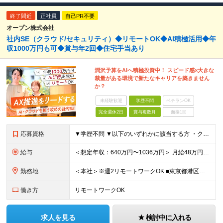
終了間近
正社員
自己PR不要
オープン株式会社
社内SE（クラウド/セキュリティ）◆リモートOK◆AI積極活用◆年
収1000万円も可◆賞与年2回◆住宅手当あり
潤沢予算をAIへ積極投資中！ スピード感×大きな
裁量がある環境で新たなキャリアを築きません
か？
未経験歓迎
学歴不問
ベテランOK
完全週休2日
賞与複数月
面接1回
応募資格
▼学歴不問 ▼以下のいずれかに該当する方 ・クラウド環境(AWS, GCP, Azure等)におけるICTインフラの構築実務経験 ・Python, Bash, PowerShell等のスクリプト言語を
給与
＜想定年収：640万円〜1036万円＞ 月給48万円～78万円＋賞与年2回 ※上記には住宅手当（一律支給：5～10万円） ワークスタイル手当（3～5万円 ※通勤手当）が含まれます ※固定残業代（月
勤務地
＜本社＞※週2リモートワークOK ■東京都港区西新橋3-3-1 KDX西新橋ビル 3階 ※(変更の範囲)上記を除く当社関連勤務地
働き方
リモートワークOK
求人を見る
検討中に入れる