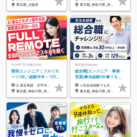
未経験OK◆目指せるコンサ
東京都_大阪府
東京都_神奈川県_埼玉県_千葉県
ル
FLARETECH株式会社
株式会社Widsley
開発エンジニア｜フルリモ
総合職(エンジニア・事務・
ートOK／経験半年～でOK
営業)◆未経験OK◆リモー
／実質還元率80～90%／前
トあり◆残業月3h◆服装髪
☑︎ 直近実績、月平均17,000円の昇給 ☑︎ 前職給与100%保証 ☑︎ 実質還元率80～90% ☑︎ 待機時も給与は満額支給 月給35万円～70万円＋交通費など各種手当 ※想定年収：4,200,000円～10,560,000円 ※経験・能力等を考慮の上で決定します。 ※上記金額には、みなし残業手当（50時間分・104,000円～212,000円）を含みます。超過分は別途追加支給します。 ┗残業時間は月平均10時間、多い時でも20時間程度と安定しております ★単価連動型の給与体系ではないため、万が一待機になってもその間の給与は満額支給しています。 ＜1年間の昇給事例をご紹介！＞ ・20代/フロントエンドエンジニア：月給274,000円→月給362,000円（＋88,000円/月） ・20代/iOSエンジニア：月給237,000円→月給287,000円（＋50,000円/月） ・20代/Androidエンジニア：月給316,000円→月給374,000円（＋58,000円/月） ・30代/Javaエンジニア（上流）：月給340,000円→月給418,000円（＋78,000円/月） ・30代/PMO：月給340,000円→月給418,000円（＋78,000円/月）
≪完全未経験でも月給40万円以上も可能です！≫ -------------- 【1】ITエンジニア 月給26万円～50万円＋プロジェクト手当＋資格手当 【2】IT事務、営業事務 月給26万円～50万円＋プロジェクト手当＋資格手当 ≪【1】【2】共通≫ ★上記給与には固定残業代20時間分(月3万719円～)を含みます。残業が超過した場合は、追加支給します(残業は月平均3時間とほぼ発生しません。残業がなくても、固定残業代は支給されます) ★試用期間6ヵ月あり（期間中は月給23万1000円～。固定残業代20時間分3万719円～を含む／超過分は別途支給） -------------- 【3】SES営業、SaaS営業 月給30万円以上＋インセンティブ＋各種手当 ★上記給与には固定残業代45時間分(月7万6967円～)を含みます。残業が超過した場合は、追加支給します(残業は月平均3時間とほぼ発生しません。残業がなくても、固定残業代は支給されます) ★試用期間6ヵ月あり(期間中も給与や福利厚生は同じです)
給保証／AI系など最先端案
型自由
東京都_神奈川県_埼玉県_千葉県_大阪府_愛知県_北海道_青森県_岩手県_宮城県_秋田県_山形県_福島県_茨城県_栃木県_群馬県_新潟県_山梨県_長野県_富山県_石川県_福井県_静岡県_岐阜県_三重県_兵庫県_京都府_滋賀県_奈良県_和歌山県_広島県_岡山県_鳥取県_島根県_山口県_徳島県_香川県_愛媛県_高知県_福岡県_熊本県_佐賀県_長崎県_大分県_宮崎県_鹿児島県_沖縄県
東京都_神奈川県_埼玉県_千葉県_大阪府_愛知県_北海道_青森県_岩手県_宮城県_秋田県_山形県_福島県_茨城県_栃木県_群馬県_新潟県_山梨県_長野県_富山県_石川県_福井県_静岡県_岐阜県_三重県_兵庫県_京都府_滋賀県_奈良県_和歌山県_広島県_岡山県_鳥取県_島根県_山口県_徳島県_香川県_愛媛県_高知県_福岡県_熊本県_佐賀県_長崎県_大分県_宮崎県_鹿児島県_沖縄県
件多数