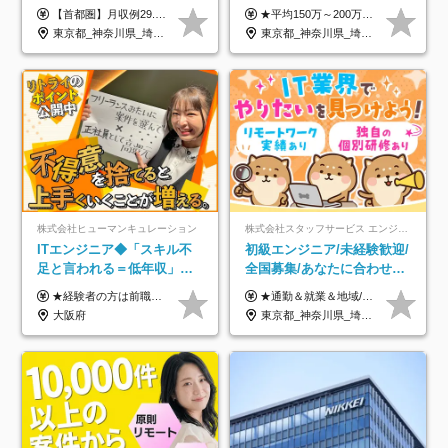
属/月収例29.5万円/Web面接
OK/年休130日/平均残業7h/
【首都圏】月収例29.5万円（月給26万円＋諸手当） 【東海・関西】月収例28.5万円（月給25万円＋諸手当） 【九州】月収例26万円（月給23万円＋諸手当） ※経験・スキル・前職給与を踏まえ、総合的に判断して決定します。 例：首都圏 月収例31万円（月給27万円＋諸手当） ◆各種手当 ・通勤手当（上限4万円まで） ・残業代手当（1分単位で全額支給） ※固定残業代制は採用しておりません ・深夜勤務手当 ・資格取得支援（ランクに応じてお祝い金1万円～10万円を支給） ◆昇給：年1回 ◆補足 ・研修中1ヶ月間は、時給1670円となります。 ・試用期間6ヶ月あり。その間の待遇に変更はありません。 ※詳細は面接時にご案内します。
★平均150万～200万円年収UPを実現！ ★前職給与を100％保証！ ★案件内容の開示・明確な評価体制あり ⇒クライアント評価で即昇給を実現したケースも◎ ★年12回（毎月昇給チャンスあり） ■月給35万円～103万円 ※経験・能力・前職給与を考慮し、決定 ※上記給与には月30時間分(6万6500円以上)の固定残業代が含まれます。超過分は手当として別途支給します ※試用期間3ヶ月あり(期間中の給与・待遇面に差異はありません) ▼収入アップの実例をご紹介 ───────────── ★働き方改革をした30代男性（PG） 子どもが生まれたばかりなのに、忙しい現場で残業も月50～60時間が当たり前。 ⇒残業ほぼゼロ＆週3リモートの働き方に！しかも給与もアップ！ ★収入アップした30代男性（PM） 子供が3人いて家計も苦しく、残業代で稼ぐ日々… ⇒残業をたくさんしていた年収額より、100万円以上アップしました！
1回/SE
約2万件の案件から選択
東京都_神奈川県_埼玉県_千葉県_大阪府_愛知県_兵庫県_京都府_福岡県
東京都_神奈川県_埼玉県_千葉県_大阪府_愛知県_北海道_青森県_岩手県_宮城県_秋田県_山形県_福島県_茨城県_栃木県_群馬県_新潟県_山梨県_長野県_富山県_石川県_福井県_静岡県_岐阜県_三重県_兵庫県_京都府_滋賀県_奈良県_和歌山県_広島県_岡山県_鳥取県_島根県_山口県_徳島県_香川県_愛媛県_高知県_福岡県_熊本県_佐賀県_長崎県_大分県_宮崎県_鹿児島県_沖縄県
株式会社ヒューマンキュレーション
株式会社スタッフサービス エンジニアリング事業本部
ITエンジニア◆「スキル不
初級エンジニア/未経験歓迎/
足と言われる＝低年収」で
全国募集/あなたに合わせた
はない！｜ 不安を克服し、
オリジナル研修をご用
★経験者の方は前職の年収以上を保証します ★案件単価を開示した上で80％以上を還元します 月給25万円以上＋賞与年2回 ※経験や能力を考慮の上で優遇します ※試用期間が3ヶ月(その間の給与・待遇・雇用形態に変更はありません) ※月給には月20時間分のみなし残業手当(5万円)を含みます(超過分は別途支給) ★残業平均は月10時間以下ですので、毎月10時間分程度はお得です！
★通勤＆就業＆地域/住宅＆役職手当あり ★残業代は全額支給 ★選べる給与制度あり！ ■東京・神奈川・千葉・埼玉勤務の場合 月給24.5万円～55万円＋諸手当 （残業代は全額支給） (20,000円の地域/住宅手当込み) ■愛知・京都・大阪・兵庫勤務の場合 月給24万円以上＋諸手当 （残業代は全額支給） (15,000円の地域/住宅手当込み) ■茨城・栃木・群馬・静岡・三重・滋賀・広島・福岡勤務の場合 月給23.5万円以上＋諸手当 （残業代は全額支給） (10,000円の地域/住宅手当込み) ■北海道・宮城・山梨・長野・岐阜・奈良・和歌山・岡山勤務の場合 月給23万円以上＋諸手当 （残業代は全額支給） (5,000円の地域/住宅手当込み) ■その他のエリア勤務の場合 月給22.5万円以上＋諸手当 （残業代は全額支給） ※経験や能力を考慮し、当社規定により優遇します 【昇給：年一回実施】 【選べる給与制度】 ★収入を重視する方に… 「変動型人事制度」の選択も可能（派遣先からの評価に応じて収入アップ！） ※年2回のタイミングで希望者と面談の上決定します。
年収アップした社員の実例
意/AI・IoT/残業平均8時間
大阪府
東京都_神奈川県_埼玉県_千葉県_大阪府_愛知県_北海道_岩手県_宮城県_山形県_福島県_茨城県_栃木県_群馬県_山梨県_長野県_富山県_石川県_静岡県_岐阜県_三重県_兵庫県_京都府_滋賀県_奈良県_広島県_岡山県_山口県_愛媛県_福岡県_熊本県_長崎県