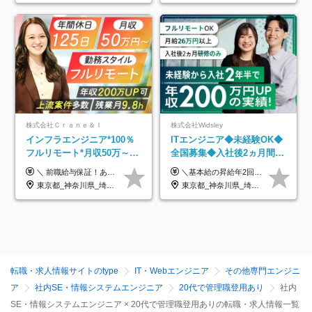
株式会社Ｃｒａｎｅ＆Ｉ
株式会社Widsley
インフラエンジニア*100％
ITエンジニア◆未経験OK◆
フルリモート*月収50万～*
全国募集◆入社後2ヵ月間は
クラウド×上流工程*前職給
研修のみ◆フルリモート
＼ 前職給与保証！あなたのこれまでの経験を正当評価 ／ ★月収50万円～スタート！【年俸600万～1,162万8,000円（12分割）】 ――「頑張りが給与に直結しない…」そんな不満とは無縁の環境です。 実際、入社後に「年収150万～200万円UP」を実現した先輩エンジニアが多数活躍中！ 【 収入をさらに押し上げる充実のプラスα 】 スキルを磨くほど得をする「資格手当」 ⇒ 1資格につき毎月3,000円～30,000円を継続支給！ 成果を見逃さない「功績手当」 ⇒ 社員の頑張りに応じて最大10万円をダイレクトに支給！ スピード昇給・高年収も可能 ⇒ 1回の昇給で年収数十万UPのチャンスあり。ゆくゆくは年収1000万以上のハイクラスも目指せます。 ※経験・スキルを考慮の上決定します ※上記金額には固定残業代（月30h分・95,000円～184,000円）を含みます ※超過分は別途全額支給します ※試用期間2ヶ月間あり（その他待遇に差異はありません）
＼基本給の昇給年2回＆プロジェクト手当による昇給年12回！！／ 【経験者の場合】 月給33万円～70万円＋プロジェクト手当＋資格手当 ★スキルや経験を考慮の上、優遇します ★上記給与には固定残業代20時間分(月4万3883円～)を含みます。残業が超過した場合は、追加支給します(残業は月平均3時間とほぼ発生しません。残業がなくても、固定残業代は支給されます) ★試用期間中も、月給や福利厚生等は同じです ---------- 【未経験者の場合】 月給26万円～50万円＋プロジェクト手当＋資格手当 ★スキルや経験を考慮の上、優遇します ★上記給与には固定残業代20時間分(月3万719円～)を含みます。残業が超過した場合は、追加支給します(残業は月平均3時間とほぼ発生しません。残業がなくても、固定残業代は支給されます) ★試用期間6ヵ月あり ・1ヶ月目～：月給23万円～ ・2ヶ月目～6ヶ月目：月給23万円～＋プロジェクト手当1～3万円 （上記給与にはそれぞれ固定残業代20時間分(月3万719円～)を含み、超過した場合は追加支給します。） ---------- 【プロジェクト手当について】 参画するプロジェクトの単価に応じて毎月の歩合給を支給します 業界内でもトップクラスの高還元です！
与保証*残業月9.8h
OK◆残業月3h◆服装髪型自
東京都_神奈川県_埼玉県_千葉県_大阪府_愛知県_北海道_青森県_岩手県_宮城県_秋田県_山形県_福島県_茨城県_栃木県_群馬県_新潟県_山梨県_長野県_富山県_石川県_福井県_静岡県_岐阜県_三重県_兵庫県_京都府_滋賀県_奈良県_和歌山県_広島県_岡山県_鳥取県_島根県_山口県_徳島県_香川県_愛媛県_高知県_福岡県_熊本県_佐賀県_長崎県_大分県_宮崎県_鹿児島県_沖縄県
東京都_神奈川県_埼玉県_千葉県_大阪府_愛知県_北海道_青森県_岩手県_宮城県_秋田県_山形県_福島県_茨城県_栃木県_群馬県_新潟県_山梨県_長野県_富山県_石川県_福井県_静岡県_岐阜県_三重県_兵庫県_京都府_滋賀県_奈良県_和歌山県_広島県_岡山県_鳥取県_島根県_山口県_徳島県_香川県_愛媛県_高知県_福岡県_熊本県_佐賀県_長崎県_大分県_宮崎県_鹿児島県_沖縄県
由
転職・求人情報サイトのtype
IT・Webエンジニア
その他専門エンジニ
ア
社内SE・情報システムエンジニア
20代で管理職登用あり
社内
SE・情報システムエンジニア × 20代で管理職登用ありの転職・求人情報一覧