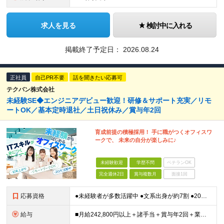
求人を見る
検討中に入れる
掲載終了予定日：
2026.08.24
正社員
自己PR不要
話を聞きたい応募可
テクバン株式会社
未経験SE◆エンジニアデビュー歓迎！研修＆サポート充実／リモ
ートOK／基本定時退社／土日祝休み／賞与年2回
育成前提の積極採用！ 手に職がつくオフィスワ
ークで、 未来の自分が楽しみに♪
未経験歓迎
学歴不問
ベテランOK
完全週休2日
賞与複数月
面接1回
応募資格
●未経験者が多数活躍中 ●文系出身が約7割 ●20代⇒47.9％ 30代⇒25.9％ ●第二新卒OK・学歴不問 ★人柄を重視した採用です！ ★異業種から転職してきた先輩が活躍中 ※長期勤続によるキ
給与
■月給242,800円以上＋諸手当＋賞与年2回＋業績賞与 ※固定残業代32,813円～/20時間分を含む ※超過分は別途支給 ※経験・年齢を考慮の上、当社規定により決定 ※試用期間6ヵ月間（待遇に差異