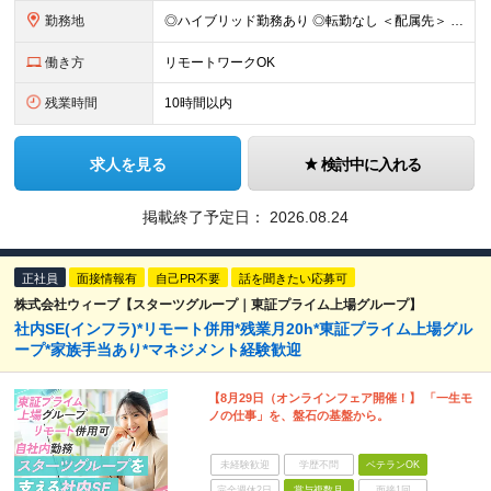
勤務地
◎ハイブリッド勤務あり ◎転勤なし ＜配属先＞ 東京・神奈川・千葉・埼玉など関東エリアの各プロジェクト先 ※客先常駐が基本となります。 ＜本社＞ 東京都港区海岸3-20-20 ヨコソーレインボータ
働き方
リモートワークOK
残業時間
10時間以内
求人を見る
検討中に入れる
掲載終了予定日：
2026.08.24
正社員
面接情報有
自己PR不要
話を聞きたい応募可
株式会社ウィーブ【スターツグループ｜東証プライム上場グループ】
社内SE(インフラ)*リモート併用*残業月20h*東証プライム上場グル
ープ*家族手当あり*マネジメント経験歓迎
【8月29日（オンラインフェア開催！】 「一生モ
ノの仕事」を、盤石の基盤から。
未経験歓迎
学歴不問
ベテランOK
完全週休2日
賞与複数月
面接1回