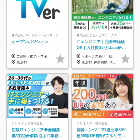
株式会社TVer【ポジションマッチ登録】
株式会社まぁぶるずワークス
オープンポジション
ITエンジニア｜完全未経験
OK｜入社後3カ月Java研修
｜リモート率8割以上｜充実
ご経験・能力・スキル等により、当社基準にて優遇・相談のうえ決定いたします。
＼ボーナスあり！初年度から年収300万円以上／ ■月給25万円～35万円＋残業代全額支給＋各種手当＋賞与年1回 ◎経験・年齢・スキルなどを考慮し、できるだけ優遇します ◎試用期間中(3カ月)は契約社員で、月給21万円＋諸手当になります。 (試用期間中は残業が発生しません。その他の待遇に変更はありません) ----------------- ＼3つの評価軸！実力次第で早期収入アップ！／ 【1】スキル(IT理解、実装力、設計) 【2】実務力(現場評価、コミュ力、品質) 【3】姿勢(自走力、意欲、責任感) この3つの評価軸で、3カ月ごとに評価。社内グレードにより、給与が決まる明確な仕組みです。何ができれば給与が上がるのか分かりやすく、実力や努力次第で早期に収入を増やせます！ 【固定残業代について】 なし（残業代は、実際の労働時間に応じて別途全額支給）
のキャリア支援｜残業月10h
東京都
東京都_神奈川県_埼玉県_千葉県_大阪府_愛知県_北海道_青森県_岩手県_宮城県_秋田県_山形県_福島県_茨城県_栃木県_群馬県_新潟県_山梨県_長野県_富山県_石川県_福井県_静岡県_岐阜県_三重県_兵庫県_京都府_滋賀県_奈良県_和歌山県_広島県_岡山県_鳥取県_島根県_山口県_徳島県_香川県_愛媛県_高知県_福岡県_熊本県_佐賀県_長崎県_大分県_宮崎県_鹿児島県_沖縄県
ランスタッド株式会社
イリオスター株式会社
初級ITエンジニア◆全国募
開発エンジニア/還元率80%
集/在宅研修有/必ずIT業務配
超/年収UP確約/フルリモ