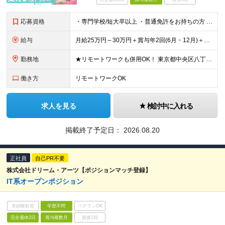
応募資格
・専門学校/短大卒以上 ・普通免許をお持ちの方 ・Azureの構築経験をお持ちの方
給与
月給25万円～30万円＋賞与年2回(6月・12月)＋各種手当 ※あなたの経験・年齢・能力などを総合的に考慮の上、当社規定により優遇いたします。 ※残業代は別途全額支給いたします。 ※試用期間はありま
勤務地
★リモートワークも併用OK！ 東京都中央区八丁堀1-2-8八重洲通りフィルテラス7階 ※(変更の範囲)上記を除く当社関連勤務地
働き方
リモートワークOK
求人を見る
検討中に入れる
掲載終了予定日：
2026.08.20
正社員
自己PR不要
株式会社ドリーム・アーツ【ポジションマッチ登録】
IT系オープンポジション
未経験歓迎
学歴不問
ベテランOK
完全週休2日
賞与複数月
面接1回