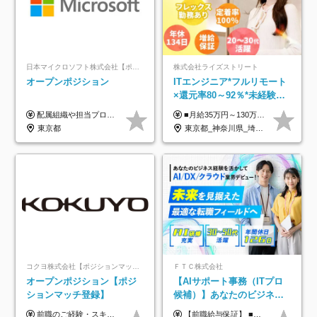
日本マイクロソフト株式会社【ポジションマッチ登録】
株式会社ライズストリート
オープンポジション
ITエンジニア*フルリモート
×還元率80～92％*未経験歓
迎*年休134日*月給35万～*
配属組織や担当プロジェクトにより異なります。 ▼参考情報 ----------------------- 年俸650万～（1/12を月々支給） ※経験、能力を考慮の上、当社規定により優遇いたします。 ※時間外、休日出勤、深夜手当に対する賃金も基本年俸に含みます。
■月給35万円～130万円＋賞与年2回＋各種手当 ※システムエンジニアの経験をお持ちの方は月給41万円以上＋賞与年2回（108万円～）＋手当 ■単価（年収）アップのチャンスは最大年12回 ※残業代は1分単位で100％全額支給。サービス残業などは一切ありません ※試用期間6ヵ月（試用期間中の待遇・給与に差はありません）
定着率100%
東京都
東京都_神奈川県_埼玉県_千葉県_大阪府_愛知県_北海道_青森県_岩手県_宮城県_秋田県_山形県_福島県_茨城県_栃木県_群馬県_新潟県_山梨県_長野県_富山県_石川県_福井県_静岡県_岐阜県_三重県_兵庫県_京都府_滋賀県_奈良県_和歌山県_広島県_岡山県_鳥取県_島根県_山口県_徳島県_香川県_愛媛県_高知県_福岡県_熊本県_佐賀県_長崎県_大分県_宮崎県_鹿児島県_沖縄県
コクヨ株式会社【ポジションマッチ登録】
ＦＴＣ株式会社
オープンポジション【ポジ
【AIサポート事務（ITプロ
ションマッチ登録】
候補）】あなたのビジネス
経験をAI業界で活かす◆IT
前職のご経験・スキル等を考慮して決定します。
【前職給与保証】 ■未経験者： 月給30万円～35万円 ■ローキャリア（経験目安1年程度）： 月給35万円～40万円 ■経験者（経験目安3年以上）： 月給40万円～60万円 ■即戦力（経験目安5年以上）： 月給45万円～80万円 ※上記金額には固定残業代30時間分 【未経験者5万5000円～7万3000円、 ローキャリア6万4000円～7万3000円、 経験者5万8000円～10万9000円、 即戦力8万2000円～14万5000円】を含みます。 ※30時間を超える場合は追加で全額支給します。 ※経験・能力・前職給与などを総合的に評価したうえでご納得いただけるよう個別決定。 未経験者の場合、前職給与とポテンシャルを査定のうえ決定いたします。 ※日本国内でのIT業界経験、または同等の実務経験と能力に応じて決定します。 ※前職給与は日本円かつ、日本国内での実績に基づき評価します。 【納得の評価システム】 ★クォーター毎に査定する評価制度導入！ 明確な評価基準で翌年度年収を上げましょう！ ★評価対象期間に在籍中のほとんどの社員が昇給し 年収アップを実現しています！ ★様々なインセンティブ制度を用意し多角的に正当評価しています！ ※試用期間6カ月（期間中の待遇等に差異なし）