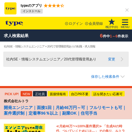
typeのアプリ
インストール
ログイン
会員登録
検討中(
0
)
MENU
6
求人検索結果
件中
1～6
件表示
社内SE・情報システムエンジニア × 20代で管理職登用ありの転職・求人情報
社内SE・情報システムエンジニア／20代管理職登用あり
変更
保存した検索条件
PICK UP!
NEW
正社員
面接情報有
自己PR不要
話を聞きたい応募可
株式会社ルトラ
開発エンジニア｜面接1回｜月給46万円～可｜フルリモートも可｜
案件選択制｜定着率96％以上｜副業OK｜住宅手当
≪月給46万〜×100%案件選択≫ 「生成AIの時
代、ついていくためには…」 その焦り、ルトラ