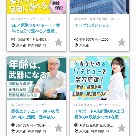
株式会社エンジニアファースト
株式会社日本経済新聞社【ポジションマッチ登録】
SE／原則フルリモート／案
オープンポジション
件は自分で選べる／定着率
93%／20～30代活躍中！
【経験者】月給40万円～120万円(固定残業代含む)+各種手当 ★前職給与の総収入額を100％保証｜還元率84％〜100％ ★20代の平均年収570万円 ※月給には、みなし残業手当(月30時間／5万8000円以上)を含みます 超過分は別途追加支給 ※固定残業代は、時間外労働の有無に関わらず30時間分を、月5万8000円~15万7000円支給 ※上記を超える時間外労働分は追加で支給 【未経験者】月給21万円以上＋各種手当 固定残業なし(残業代発生分全額支給) ※6ヶ月の試用期間あり（※条件に変動なし） ▼単価連動性×還元率は84％～100％で収入の大幅UPが可能！ ・案件単価が月50万円の場合：年収417万円 ・案件単価が月70万円の場合：年収584万円 ・案件単価が月100万円の場合：年収834万円 ＜モデル年収＞ ▼400万円～500万円(入社初年度) ▼542万円～626万円(入社2年) ▼667万円～700万円(入社3年） ▼709万円～801万円(入社5年）
年収600万円～1200万円 ※上記年収は、想定年収です。住居費補助、子手当などの各種手当を含む金額です。 ※経験・能力等を考慮の上、当社規定により決定します。
東京都_神奈川県_埼玉県_千葉県_大阪府_愛知県_北海道_青森県_岩手県_宮城県_秋田県_山形県_福島県_茨城県_栃木県_群馬県_新潟県_山梨県_長野県_富山県_石川県_福井県_静岡県_岐阜県_三重県_兵庫県_京都府_滋賀県_奈良県_和歌山県_広島県_岡山県_鳥取県_島根県_山口県_徳島県_香川県_愛媛県_高知県_福岡県_熊本県_佐賀県_長崎県_大分県_宮崎県_鹿児島県_沖縄県
東京都
株式会社フューチャーゲート
株式会社スタッフサービス エンジニアリング事業本部
開発エンジニア｜50～60代
ITサポート■未経験OK■土日
が中心に活躍｜定年後の給
祝休み■残業少なめ■在宅実
与減ナシ｜年収50万円アッ
績あり■約900種類のスキル
月給35万円～70万円（固定残業代30時間分63,869円～を含む）+賞与年1回 ※30時間を超える分は別途支給します ●これまでのご経験・スキル・前職給与をできる限り考慮します ●待機期間も給与を100％支給します ●試用期間中も給与や福利厚生は同じです ≪年収を維持しながら長く働けます！≫ 一般的な企業では55歳や60歳を機に年収が下がりますが、 当社は役職などではなく「スキルや経験」で評価。 エンジニアとして長く働きながら あなたにふさわしい年収を維持できます！
★通勤＆就業＆地域/住宅＆役職手当あり ★残業代は全額支給 ★選べる給与制度あり！ ■東京・神奈川・千葉・埼玉勤務の場合 月給24.5万円～55万円＋諸手当 （残業代は全額支給） (20,000円の地域/住宅手当込み) ■愛知・京都・大阪・兵庫勤務の場合 月給24万円以上＋諸手当 （残業代は全額支給） (15,000円の地域/住宅手当込み) ■茨城・栃木・群馬・静岡・三重・滋賀・広島・福岡勤務の場合 月給23.5万円以上＋諸手当 （残業代は全額支給） (10,000円の地域/住宅手当込み) ■北海道・宮城・山梨・長野・岐阜・奈良・和歌山・岡山勤務の場合 月給23万円以上＋諸手当 （残業代は全額支給） (5,000円の地域/住宅手当込み) ■その他のエリア勤務の場合 月給22.5万円以上＋諸手当 （残業代は全額支給） ※経験や能力を考慮し、当社規定により優遇します 【昇給：年一回実施】 【選べる給与制度】 ★収入を重視する方に… 「変動型人事制度」の選択も可能（派遣先からの評価に応じて収入アップ！） ※年2回のタイミングで希望者と面談の上決定します。
プ実績／昇給率92％（直近3
アップ講座あり■全国募集
東京都_神奈川県_埼玉県_千葉県
東京都_神奈川県_埼玉県_千葉県_大阪府_愛知県_北海道_岩手県_宮城県_山形県_福島県_茨城県_栃木県_群馬県_山梨県_長野県_富山県_石川県_静岡県_岐阜県_三重県_兵庫県_京都府_滋賀県_奈良県_広島県_岡山県_山口県_愛媛県_福岡県_熊本県_長崎県
年）