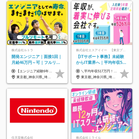
株式会社ルトラ
株式会社エスアイイー 【東京プロマーケット上場】
開発エンジニア｜面接1回｜
【ITサポート事務】未経験
月給46万円～可｜フルリモ
からIT業界へ｜平均年収517
ートも可｜案件選択制｜定
万円｜ホワイト企業認定｜
【エンジニア経験6年以上の方】 月給46万円～100万円（固定残業代含む） ※上記月給には月30時間分の固定残業代（月8万7,400円～月19万円）を含む。超過分は全額支給。 【エンジニア経験4年以上の方】 月給42万円～100万円（固定残業代含む） ※上記月給には月30時間分の固定残業代（月7万9,800円～月19万円）を含む。超過分は全額支給。 【エンジニア経験4年未満の方】 月給38万円～100万円（固定残業代含む） ※上記月給には月30時間分の固定残業代（月7万2,200円～月19万円）を含む。超過分は全額支給。 ※経験、スキル、前職給与などを踏まえて決定。 ◆ルトラの給与制度のポイント！◆ ・社員の95%が入社時に年収UP！最高で300万円UPの実績も ・平均還元率86.3%（交通費・住宅手当・会社負担分の社保も含む） ・人柄やポテンシャルを評価し、スキル以上の希望年収を提示することも ・退職金制度やリファラル手当（平均50万円）あり
＼平均年収517万円！入社5年目まで毎年必ず昇給／ ■賞与年3回 ■年収800万円以上も可 ■入社3年以上の平均年収469.2万円 月給23万2000円以上＋賞与年3回＋各種手当 ☆入社5年目まで最大1万5000円の定期昇給を確約 ┃各種手当充実 ・規定の資格を取得すれば、2000円～5万円を毎月支給（2万4000円～60万円／年） ・研修中に取得した取得率95％の資格でも研修後の給料UP ※月給は年齢・経験・能力を考慮して、優遇いたします ※上記月給金額は固定残業代（20時間/3万1300円円以上）を含み、超過分は別途支給いたします ※試用期間（6ヶ月）は月給に変動はありますが、その他待遇に差異はありません ├入社後1ヶ月～3ヶ月間は、月給20万1900円となります └上記金額は固定残業代（10時間／1万6000円）を含み、超過分は別途支給いたします
着率96％以上｜副業OK｜住
年休134日｜リモートOK
東京都_神奈川県_埼玉県_千葉県_大阪府_愛知県_北海道_青森県_岩手県_宮城県_秋田県_山形県_福島県_茨城県_栃木県_群馬県_新潟県_山梨県_長野県_富山県_石川県_福井県_静岡県_岐阜県_三重県_兵庫県_京都府_滋賀県_奈良県_和歌山県_広島県_岡山県_鳥取県_島根県_山口県_徳島県_香川県_愛媛県_高知県_福岡県_熊本県_佐賀県_長崎県_大分県_宮崎県_鹿児島県_沖縄県
東京都_神奈川県_埼玉県_千葉県_大阪府_愛知県_北海道_青森県_岩手県_宮城県_秋田県_山形県_福島県_茨城県_栃木県_群馬県_新潟県_山梨県_長野県_富山県_石川県_福井県_静岡県_岐阜県_三重県_兵庫県_京都府_滋賀県_奈良県_和歌山県_広島県_岡山県_鳥取県_島根県_山口県_徳島県_香川県_愛媛県_高知県_福岡県_熊本県_佐賀県_長崎県_大分県_宮崎県_鹿児島県_沖縄県
宅手当
任天堂株式会社
株式会社ミライル