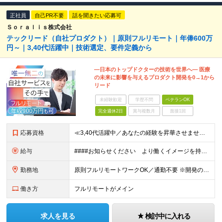
正社員
自己PR不要
話を聞きたい応募可
Ｓｏｒａｌｉｓ株式会社
テックリード（自社プロダクト）｜原則フルリモート｜年俸600万
円～｜3,40代活躍中｜技術選定、要件定義から
―日本のトップドクターの技術を世界へ― 医療
の未来に影響を与えるプロダクト開発を0→1から
リード
未経験歓迎
学歴不問
ベテランOK
完全週休2日
賞与複数月
面接1回
応募資格
≪3,40代活躍中／あなたの経験を昇華させませんか？≫ ◆Webアプリケーションの開発経験をお持ちの方（年数不問） ◆大卒以上 ◆英語での日常会話ができる方 ★求める人物像 ・指示待ちではなく、0→
給与
####お知らせください より働くイメージを持てるよう、給与の書き分けは可能でしょうか。 （例） ・開発経験5年の方 年俸●●万円 ・要件定義、詳細設計の経験が5年以上の方 年俸●●万円 など 年
勤務地
原則フルリモートワークOK／通勤不要 ※開発の熱量を共有するため、出社できる範囲にお住まいの方を想定。 ※年2～3回の海外出張あり。 ◆オフィス 東京都港区高輪3丁目25-29 Ave.Takan
働き方
フルリモートがメイン
求人を見る
検討中に入れる