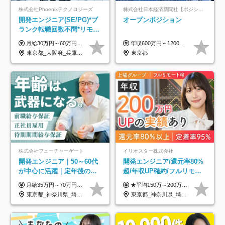
株式会社Phoenixテクノロジーズ
株式会社日本経済新聞社【ポジションマッチ登録】
開発エンジニア(SE/PG)*ブ
オープンポジション
ランク転職回数不問*リモー
ト案件多数*残業ほぼ0*通院
月給30万円～60万円+住宅手当+職能手当+役職手当+決算賞与+報奨金 ※経験・能力を考慮し、優遇します ※給与には20時間分のみなし時間外手当(3万7000円以上)を含みます(超過時間分は別途追加支給) ※試用期間3～6ヵ月あり(その間の給与、待遇に差異なし) ※場合によって契約社員での採用の可能性あり(面接時に応相談)
年収600万円～1200万円 ※上記年収は、想定年収です。住居費補助、子手当などの各種手当を含む金額です。 ※経験・能力等を考慮の上、当社規定により決定します。
のための半休制度あり
東京都_大阪府_兵庫県_京都府_福岡県
東京都
株式会社フューチャーゲート
イリオスター株式会社
開発エンジニア｜50～60代
開発エンジニア/還元率80%
が中心に活躍｜定年後の給
超/年収UP確約/フルリモ
与減ナシ｜年収50万円アッ
OK/年休130日/平均残業7h/
月給35万円～70万円（固定残業代30時間分63,869円～を含む）+賞与年1回 ※30時間を超える分は別途支給します ●これまでのご経験・スキル・前職給与をできる限り考慮します ●待機期間も給与を100％支給します ●試用期間中も給与や福利厚生は同じです ≪年収を維持しながら長く働けます！≫ 一般的な企業では55歳や60歳を機に年収が下がりますが、 当社は役職などではなく「スキルや経験」で評価。 エンジニアとして長く働きながら あなたにふさわしい年収を維持できます！
★平均150万～200万円年収UPを実現！ ★前職給与を100％保証！ ★案件内容の開示・明確な評価体制あり ⇒クライアント評価で即昇給を実現したケースも◎ ★年12回（毎月昇給チャンスあり） ■月給35万円～103万円 ※経験・能力・前職給与を考慮し、決定 ※上記給与には月30時間分(6万6500円以上)の固定残業代が含まれます。超過分は手当として別途支給します ※試用期間3ヶ月あり(期間中の給与・待遇面に差異はありません) ▼収入アップの実例をご紹介 ───────────── ★働き方改革をした30代男性（PG） 子どもが生まれたばかりなのに、忙しい現場で残業も月50～60時間が当たり前。 ⇒残業ほぼゼロ＆週3リモートの働き方に！しかも給与もアップ！ ★収入アップした30代男性（PM） 子供が3人いて家計も苦しく、残業代で稼ぐ日々… ⇒残業をたくさんしていた年収額より、100万円以上アップしました！
プ実績／昇給率92％（直近3
約2万件の案件から選択
東京都_神奈川県_埼玉県_千葉県
東京都_神奈川県_埼玉県_千葉県_大阪府_愛知県_北海道_青森県_岩手県_宮城県_秋田県_山形県_福島県_茨城県_栃木県_群馬県_新潟県_山梨県_長野県_富山県_石川県_福井県_静岡県_岐阜県_三重県_兵庫県_京都府_滋賀県_奈良県_和歌山県_広島県_岡山県_鳥取県_島根県_山口県_徳島県_香川県_愛媛県_高知県_福岡県_熊本県_佐賀県_長崎県_大分県_宮崎県_鹿児島県_沖縄県
年）