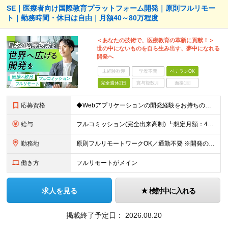
SE｜医療者向け国際教育プラットフォーム開発｜原則フルリモー
ト｜勤務時間・休日は自由｜月額40～80万程度
＜あなたの技術で、医療教育の革新に貢献！＞
世の中にないものを自ら生み出す、夢中になれる
開発へ
未経験歓迎
学歴不問
ベテランOK
完全週休2日
賞与複数月
面接1回
応募資格
◆Webアプリケーションの開発経験をお持ちの方（年数不問） ◆大卒以上 ◆英語での日常会話ができる方
給与
フルコミッション(完全出来高制) ┗想定月額：40万円～80万円 ┗稼働日数や時間は全て自由。自分のペースで働けます。 【収益モデル】 月20〜40時間稼働：月額15〜30万円 ※試用期間はありませ
勤務地
原則フルリモートワークOK／通勤不要 ※開発の熱量を共有するため、出社できる範囲にお住まいの方を想定。 ◆オフィス 東京都港区高輪3丁目25-29 Ave.Takanawa 5階エキスパートオフィス
働き方
フルリモートがメイン
求人を見る
検討中に入れる
掲載終了予定日：
2026.08.20