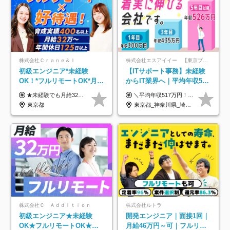
株式会社Ｃｒａｎｅ＆Ｉ
株式会社エスアイイー 【東京プロマーケット上場】
初級エンジニア*未経験
【ITサポート事務】未経験
OK！*フルリモートOK*月給
からIT業界へ｜平均年収517
32万～*残業月9.8h*1ヶ月の
万円｜ホワイト企業認定｜
★未経験でも月給32万円スタート★ 月収32万円～35万円＋各種手当（資格手当だけで毎月15万の上乗せ実績あり！） ★資格手当豊富！1資格につき最大3万円支給 ★功績手当の導入で、毎月のお給与に上乗せで最大10万円支給している社員も！ ★1回の昇級で年収数十万UPも可 ★ゆくゆくは年収1000万以上も目指せる 年俸384万円～1,162万8,000円（12分割） ※経験・スキルを考慮の上決定します ※上記金額には固定残業代（月30h分・60,800円～66,500円）を含みます ※超過分は別途全額支給します ※試用期間2ヶ月間あり（その他待遇に差異はありません）
＼平均年収517万円！入社5年目まで毎年必ず昇給／ ■賞与年3回 ■年収800万円以上も可 ■入社3年以上の平均年収469.2万円 月給23万2000円以上＋賞与年3回＋各種手当 ☆入社5年目まで最大1万5000円の定期昇給を確約 ┃各種手当充実 ・規定の資格を取得すれば、2000円～5万円を毎月支給（2万4000円～60万円／年） ・研修中に取得した取得率95％の資格でも研修後の給料UP ※月給は年齢・経験・能力を考慮して、優遇いたします ※上記月給金額は固定残業代（20時間/3万1300円円以上）を含み、超過分は別途支給いたします ※試用期間（6ヶ月）は月給に変動はありますが、その他待遇に差異はありません ├入社後1ヶ月～3ヶ月間は、月給20万1900円となります └上記金額は固定残業代（10時間／1万6000円）を含み、超過分は別途支給いたします
研修*資格取得率100％
年休134日｜リモートOK
東京都
東京都_神奈川県_埼玉県_千葉県_大阪府_愛知県_北海道_青森県_岩手県_宮城県_秋田県_山形県_福島県_茨城県_栃木県_群馬県_新潟県_山梨県_長野県_富山県_石川県_福井県_静岡県_岐阜県_三重県_兵庫県_京都府_滋賀県_奈良県_和歌山県_広島県_岡山県_鳥取県_島根県_山口県_徳島県_香川県_愛媛県_高知県_福岡県_熊本県_佐賀県_長崎県_大分県_宮崎県_鹿児島県_沖縄県
株式会社Ｃ Ａｄｄｉｔｉｏｎ
株式会社ルトラ
初級エンジニア★未経験
開発エンジニア｜面接1回｜
OK★フルリモートOK★月
月給46万円～可｜フルリモ