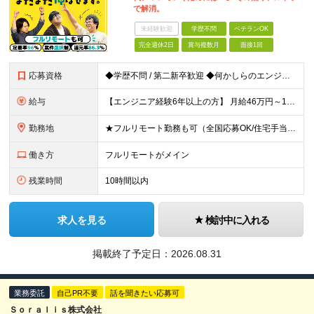
で解消。
未経験歓迎
学歴不問
ベテランOK
完全週休2日
賞与複数月
面接1回
応募資格
◆学歴不問 / 第二新卒歓迎 ◆何かしらのエンジニア経験をお持ちの方 （言語・期間・フェーズ不問） 経験浅めの方も遠慮なくご応募ください！ ■入社前Q＆A ────── ◎実力に見合った報酬が手に
給与
【エンジニア経験6年以上の方】 月給46万円～100万円（固定残業代含む） ※上記月給には月30時間分の固定残業代（月8万7,400円～月19万円）を含む。超過分は全額支給。 【エンジニア経験4年以
勤務地
★フルリモート勤務も可（全国応募OK/住宅手当を支給します） ※案件によって常駐が必要になる場合があります。 ※希望がない限り、転勤はありません ※U・Iターン歓迎 ★ルトラの社員は全国各地で活躍中
働き方
フルリモートがメイン
残業時間
10時間以内
求人を見る
検討中に入れる
掲載終了予定日：
2026.08.31
業務委託
自己PR不要
話を聞きたい応募可
Ｓｏｒａｌｉｓ株式会社