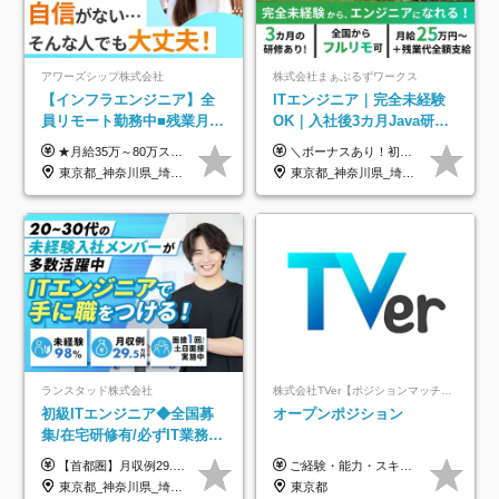
アワーズシップ株式会社
株式会社まぁぶるずワークス
【インフラエンジニア】全
ITエンジニア｜完全未経験
員リモート勤務中■残業月
OK｜入社後3カ月Java研修
3h■最大3ヶ月の連休あり■
｜リモート率8割以上｜充実
★月給35万～80万スタートも可 【未経験の方】 ■月給26万～80万＋賞与年2回（年2ヶ月分） 【何かしらのインフラエンジニア経験をお持ちの方】 ■月給35万～80万＋賞与年2回（年2ヶ月分） ※スキル・経験などを考慮し決定します ※試用期間6ヶ月あり。期間中は契約社員となります。その他の待遇に差異はありません（試用期間終了後、昇給の可能性あり） ※上記金額には固定残業代（月30時間分／4万9600円～15万2600円）を含みます。超過分は別途支給いたします。 ＼頑張りはインセンティブで還元！／ クライアントに貢献度を評価され、当社のエンジニアが追加で案件に参画することになるなど、会社にとって利益になる行動はしっかり評価します。 会社の成長に貢献できていることを実感でき、「もっと頑張ろう」と思える体制づくりを整えています！
＼ボーナスあり！初年度から年収300万円以上／ ■月給25万円～35万円＋残業代全額支給＋各種手当＋賞与年1回 ◎経験・年齢・スキルなどを考慮し、できるだけ優遇します ◎試用期間中(3カ月)は契約社員で、月給21万円＋諸手当になります。 (試用期間中は残業が発生しません。その他の待遇に変更はありません) ----------------- ＼3つの評価軸！実力次第で早期収入アップ！／ 【1】スキル(IT理解、実装力、設計) 【2】実務力(現場評価、コミュ力、品質) 【3】姿勢(自走力、意欲、責任感) この3つの評価軸で、3カ月ごとに評価。社内グレードにより、給与が決まる明確な仕組みです。何ができれば給与が上がるのか分かりやすく、実力や努力次第で早期に収入を増やせます！ 【固定残業代について】 なし（残業代は、実際の労働時間に応じて別途全額支給）
年休126日■20～30代活躍
のキャリア支援｜残業月10h
東京都_神奈川県_埼玉県_千葉県_大阪府
東京都_神奈川県_埼玉県_千葉県_大阪府_愛知県_北海道_青森県_岩手県_宮城県_秋田県_山形県_福島県_茨城県_栃木県_群馬県_新潟県_山梨県_長野県_富山県_石川県_福井県_静岡県_岐阜県_三重県_兵庫県_京都府_滋賀県_奈良県_和歌山県_広島県_岡山県_鳥取県_島根県_山口県_徳島県_香川県_愛媛県_高知県_福岡県_熊本県_佐賀県_長崎県_大分県_宮崎県_鹿児島県_沖縄県
中！
ランスタッド株式会社
株式会社TVer【ポジションマッチ登録】
初級ITエンジニア◆全国募
オープンポジション
集/在宅研修有/必ずIT業務配
属/月収例29.5万円/Web面接
【首都圏】月収例29.5万円（月給26万円＋諸手当） 【東海・関西】月収例28.5万円（月給25万円＋諸手当） 【九州】月収例26万円（月給23万円＋諸手当） ※経験・スキル・前職給与を踏まえ、総合的に判断して決定します。 例：首都圏 月収例31万円（月給27万円＋諸手当） ◆各種手当 ・通勤手当（上限4万円まで） ・残業代手当（1分単位で全額支給） ※固定残業代制は採用しておりません ・深夜勤務手当 ・資格取得支援（ランクに応じてお祝い金1万円～10万円を支給） ◆昇給：年1回 ◆補足 ・研修中1ヶ月間は、時給1670円となります。 ・試用期間6ヶ月あり。その間の待遇に変更はありません。 ※詳細は面接時にご案内します。
ご経験・能力・スキル等により、当社基準にて優遇・相談のうえ決定いたします。
1回/SE
東京都_神奈川県_埼玉県_千葉県_大阪府_愛知県_兵庫県_京都府_福岡県
東京都