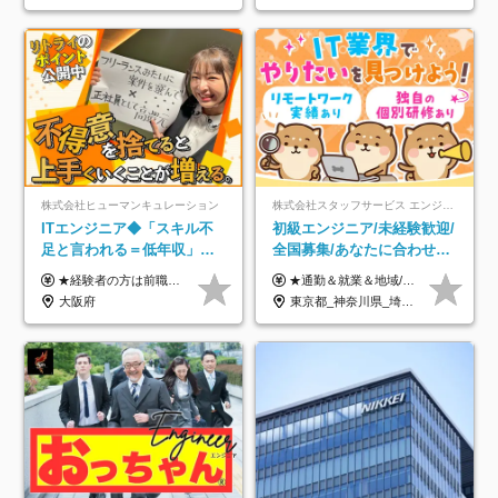
株式会社ヒューマンキュレーション
株式会社スタッフサービス エンジニアリング事業本部
ITエンジニア◆「スキル不
初級エンジニア/未経験歓迎/
足と言われる＝低年収」で
全国募集/あなたに合わせた
はない！｜ 不安を克服し、
オリジナル研修をご用
★経験者の方は前職の年収以上を保証します ★案件単価を開示した上で80％以上を還元します 月給25万円以上＋賞与年2回 ※経験や能力を考慮の上で優遇します ※試用期間が3ヶ月(その間の給与・待遇・雇用形態に変更はありません) ※月給には月20時間分のみなし残業手当(5万円)を含みます(超過分は別途支給) ★残業平均は月10時間以下ですので、毎月10時間分程度はお得です！
★通勤＆就業＆地域/住宅＆役職手当あり ★残業代は全額支給 ★選べる給与制度あり！ ■東京・神奈川・千葉・埼玉勤務の場合 月給24.5万円～55万円＋諸手当 （残業代は全額支給） (20,000円の地域/住宅手当込み) ■愛知・京都・大阪・兵庫勤務の場合 月給24万円以上＋諸手当 （残業代は全額支給） (15,000円の地域/住宅手当込み) ■茨城・栃木・群馬・静岡・三重・滋賀・広島・福岡勤務の場合 月給23.5万円以上＋諸手当 （残業代は全額支給） (10,000円の地域/住宅手当込み) ■北海道・宮城・山梨・長野・岐阜・奈良・和歌山・岡山勤務の場合 月給23万円以上＋諸手当 （残業代は全額支給） (5,000円の地域/住宅手当込み) ■その他のエリア勤務の場合 月給22.5万円以上＋諸手当 （残業代は全額支給） ※経験や能力を考慮し、当社規定により優遇します 【昇給：年一回実施】 【選べる給与制度】 ★収入を重視する方に… 「変動型人事制度」の選択も可能（派遣先からの評価に応じて収入アップ！） ※年2回のタイミングで希望者と面談の上決定します。
年収アップした社員の実例
意/AI・IoT/残業平均8時間
大阪府
東京都_神奈川県_埼玉県_千葉県_大阪府_愛知県_北海道_岩手県_宮城県_山形県_福島県_茨城県_栃木県_群馬県_山梨県_長野県_富山県_石川県_静岡県_岐阜県_三重県_兵庫県_京都府_滋賀県_奈良県_広島県_岡山県_山口県_愛媛県_福岡県_熊本県_長崎県