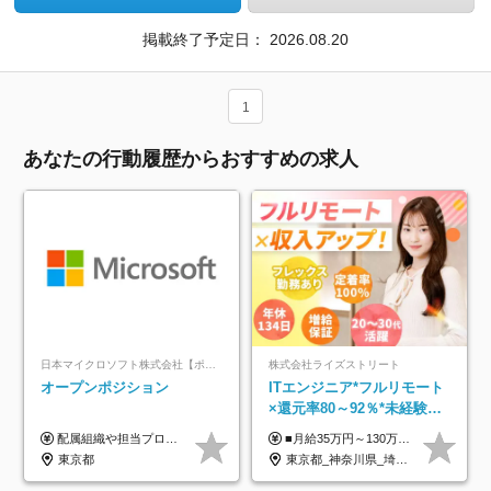
掲載終了予定日：
2026.08.20
1
あなたの行動履歴からおすすめの求人
日本マイクロソフト株式会社【ポジションマッチ登録】
株式会社ライズストリート
オープンポジション
ITエンジニア*フルリモート
×還元率80～92％*未経験歓
迎*年休134日*月給35万～*
配属組織や担当プロジェクトにより異なります。 ▼参考情報 ----------------------- 年俸650万～（1/12を月々支給） ※経験、能力を考慮の上、当社規定により優遇いたします。 ※時間外、休日出勤、深夜手当に対する賃金も基本年俸に含みます。
■月給35万円～130万円＋賞与年2回＋各種手当 ※システムエンジニアの経験をお持ちの方は月給41万円以上＋賞与年2回（108万円～）＋手当 ■単価（年収）アップのチャンスは最大年12回 ※残業代は1分単位で100％全額支給。サービス残業などは一切ありません ※試用期間6ヵ月（試用期間中の待遇・給与に差はありません）
定着率100%
東京都
東京都_神奈川県_埼玉県_千葉県_大阪府_愛知県_北海道_青森県_岩手県_宮城県_秋田県_山形県_福島県_茨城県_栃木県_群馬県_新潟県_山梨県_長野県_富山県_石川県_福井県_静岡県_岐阜県_三重県_兵庫県_京都府_滋賀県_奈良県_和歌山県_広島県_岡山県_鳥取県_島根県_山口県_徳島県_香川県_愛媛県_高知県_福岡県_熊本県_佐賀県_長崎県_大分県_宮崎県_鹿児島県_沖縄県