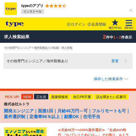
typeのアプリ
インストール
ログイン
会員登録
検討中(
0
)
MENU
2
求人検索結果
件中
1～2
件表示
その他専門エンジニア × 海外勤務ありの転職・求人情報
その他専門エンジニア／海外勤務あり
変更
保存した検索条件
PICK UP!
NEW
正社員
面接情報有
自己PR不要
話を聞きたい応募可
株式会社ルトラ
開発エンジニア｜面接1回｜月給46万円～可｜フルリモートも可｜
案件選択制｜定着率96％以上｜副業OK｜住宅手当
≪月給46万〜×100%案件選択≫ 「生成AIの時
代、ついていくためには…」 その焦り、ルトラ