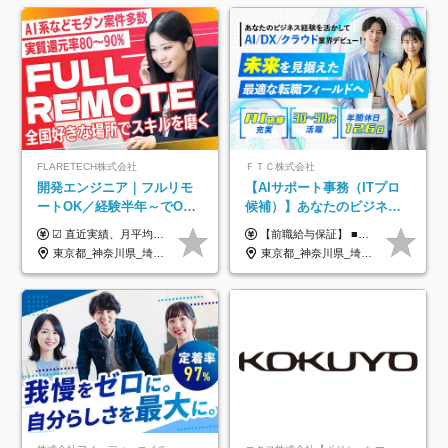
FLARETECH株式会社
ＦＴＣ株式会社
開発エンジニア｜フルリモ
【AIサポート事務（ITプロ
ートOK／経験半年～でOK
候補）】あなたのビジネス
／実質還元率80～90%／前
経験をAI業界で活かす◆IT
☑︎ 直近実績、月平均17,000円の昇給 ☑︎ 前職給与100%保証 ☑︎ 実質還元率80～90% ☑︎ 待機時も給与は満額支給 月給35万円～70万円＋交通費など各種手当 ※想定年収：4,200,000円～10,560,000円 ※経験・能力等を考慮の上で決定します。 ※上記金額には、みなし残業手当（50時間分・104,000円～212,000円）を含みます。超過分は別途追加支給します。 ┗残業時間は月平均10時間、多い時でも20時間程度と安定しております ★単価連動型の給与体系ではないため、万が一待機になってもその間の給与は満額支給しています。 ＜1年間の昇給事例をご紹介！＞ ・20代/フロントエンドエンジニア：月給274,000円→月給362,000円（＋88,000円/月） ・20代/iOSエンジニア：月給237,000円→月給287,000円（＋50,000円/月） ・20代/Androidエンジニア：月給316,000円→月給374,000円（＋58,000円/月） ・30代/Javaエンジニア（上流）：月給340,000円→月給418,000円（＋78,000円/月） ・30代/PMO：月給340,000円→月給418,000円（＋78,000円/月）
【前職給与保証】 ■未経験者： 月給30万円～35万円 ■ローキャリア（経験目安1年程度）： 月給35万円～40万円 ■経験者（経験目安3年以上）： 月給40万円～60万円 ■即戦力（経験目安5年以上）： 月給45万円～80万円 ※上記金額には固定残業代30時間分 【未経験者5万5000円～7万3000円、 ローキャリア6万4000円～7万3000円、 経験者5万8000円～10万9000円、 即戦力8万2000円～14万5000円】を含みます。 ※30時間を超える場合は追加で全額支給します。 ※経験・能力・前職給与などを総合的に評価したうえでご納得いただけるよう個別決定。 未経験者の場合、前職給与とポテンシャルを査定のうえ決定いたします。 ※日本国内でのIT業界経験、または同等の実務経験と能力に応じて決定します。 ※前職給与は日本円かつ、日本国内での実績に基づき評価します。 【納得の評価システム】 ★クォーター毎に査定する評価制度導入！ 明確な評価基準で翌年度年収を上げましょう！ ★評価対象期間に在籍中のほとんどの社員が昇給し 年収アップを実現しています！ ★様々なインセンティブ制度を用意し多角的に正当評価しています！ ※試用期間6カ月（期間中の待遇等に差異なし）
給保証／AI系など最先端案
未経験OK◆目指せるコンサ
東京都_神奈川県_埼玉県_千葉県_大阪府_愛知県_北海道_青森県_岩手県_宮城県_秋田県_山形県_福島県_茨城県_栃木県_群馬県_新潟県_山梨県_長野県_富山県_石川県_福井県_静岡県_岐阜県_三重県_兵庫県_京都府_滋賀県_奈良県_和歌山県_広島県_岡山県_鳥取県_島根県_山口県_徳島県_香川県_愛媛県_高知県_福岡県_熊本県_佐賀県_長崎県_大分県_宮崎県_鹿児島県_沖縄県
東京都_神奈川県_埼玉県_千葉県
件多数
ル