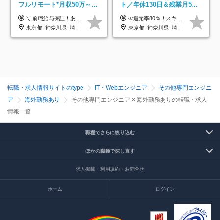
フルリモート*月収50万～*
ト／年休130日＆残業月5h
クラウド×上流工程*前職給
以下／1カ月連休可／案件選
＼ 前職給与保証！あなたのこれまでの経験を正当評価 ／ ★月収50万円～スタート！【年俸600万～1,162万8,000円（12分割）】 ――「頑張りが給与に直結しない…」そんな不満とは無縁の環境です。 実際、入社後に「年収150万～200万円UP」を実現した先輩エンジニアが多数活躍中！ 【 収入をさらに押し上げる充実のプラスα 】 スキルを磨くほど得をする「資格手当」 ⇒ 1資格につき毎月3,000円～30,000円を継続支給！ 成果を見逃さない「功績手当」 ⇒ 社員の頑張りに応じて最大10万円をダイレクトに支給！ スピード昇給・高年収も可能 ⇒ 1回の昇給で年収数十万UPのチャンスあり。ゆくゆくは年収1000万以上のハイクラスも目指せます。 ※経験・スキルを考慮の上決定します ※上記金額には固定残業代（月30h分・95,000円～184,000円）を含みます ※超過分は別途全額支給します ※試用期間2ヶ月間あり（その他待遇に差異はありません）
≪還元率80％！スキルや経験をしっかり収入に反映します≫ 年俸530万円以上＋業績賞与 ※スキル・経験を考慮の上、優遇いたします ※上記年俸を12分割し、月1回支給します ※上記年俸には固定残業代月20時間分(月6万9000円以上)が含まれます。残業はほとんど発生しませんが、超過した場合は追加支給します ★AIを使った自社への貢献も、貢献度に応じて給与に反映する制度があります
与保証*残業月9.8h
択制／還元率80%
東京都_神奈川県_埼玉県_千葉県_大阪府_愛知県_北海道_青森県_岩手県_宮城県_秋田県_山形県_福島県_茨城県_栃木県_群馬県_新潟県_山梨県_長野県_富山県_石川県_福井県_静岡県_岐阜県_三重県_兵庫県_京都府_滋賀県_奈良県_和歌山県_広島県_岡山県_鳥取県_島根県_山口県_徳島県_香川県_愛媛県_高知県_福岡県_熊本県_佐賀県_長崎県_大分県_宮崎県_鹿児島県_沖縄県
東京都_神奈川県_埼玉県_千葉県_大阪府_愛知県_北海道_青森県_岩手県_宮城県_秋田県_山形県_福島県_茨城県_栃木県_群馬県_新潟県_山梨県_長野県_富山県_石川県_福井県_静岡県_岐阜県_三重県_兵庫県_京都府_滋賀県_奈良県_和歌山県_広島県_岡山県_鳥取県_島根県_山口県_徳島県_香川県_愛媛県_高知県_福岡県_熊本県_佐賀県_長崎県_大分県_宮崎県_鹿児島県_沖縄県
転職・求人情報サイトのtype
IT・Webエンジニア
その他専門エンジニ
ア
海外勤務あり
その他専門エンジニア × 海外勤務ありの転職・求人
情報一覧
職種でさらに絞り込む
ほかの職種で探し直す
求人掲載・利用規約・お問合せ
ホーム
ログイン