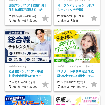
株式会社アイ・ディ・エイチ
コクヨ株式会社【ポジションマッチ登録】
開発エンジニア｜面接1回｜
オープンポジション【ポジ
案件単価還元率83％｜給与
ションマッチ登録】
UP保証｜年休140日｜在宅
前職給与＋αの収入を保証 月給42万円～120万円＋各種手当＋賞与 給与基準が明確かつ高還元です。 一人ひとりが安定した環境のもと、長く活躍できる職場を目指しています。 ※平均年収650万円 ・還元率83％ ・各種手当について 職能手当／職務手当／資格手当／営業手当 など ※前職での経験・能力、給与などを考慮の上、当社規定により優遇いたします ※試用期間あり（3ヶ月／期間中の条件に変動はありません） ※上記金額には固定残業代（78,948円～225,564円/月30時間分）を含みます 超過分は別途全額支給いたします ・年収UPを保証 過去には転職時に〈年収200万円UP〉したエンジニアも在籍しています。入社時だけでなく、入社後も安心の給与水準で働ける環境です。キャリアや技術力が正当に評価されていないと感じていたら、一度面接でお話ししましょう！ 当社では管理職の人数は最低限にし、無駄な管理をしません。その費用削減分を社員の給与に還元しています！
前職のご経験・スキル等を考慮して決定します。
利用率9割｜独立支援・副業
東京都_神奈川県_埼玉県_千葉県_大阪府_愛知県_北海道_青森県_岩手県_宮城県_秋田県_山形県_福島県_茨城県_栃木県_群馬県_新潟県_山梨県_長野県_富山県_石川県_福井県_静岡県_岐阜県_三重県_兵庫県_京都府_滋賀県_奈良県_和歌山県_広島県_岡山県_鳥取県_島根県_山口県_徳島県_香川県_愛媛県_高知県_福岡県_熊本県_佐賀県_長崎県_大分県_宮崎県_鹿児島県_沖縄県
東京都_大阪府
制度
株式会社Widsley
株式会社エスアイイー 【東京プロマーケット上場】
総合職(エンジニア・事務・
ITサポート事務◆完全未経
営業)◆未経験OK◆リモー
験OK◆年休134日◆リモー
トあり◆残業月3h◆服装髪
トOK◆残業月7h以下◆賞与
≪完全未経験でも月給40万円以上も可能です！≫ -------------- 【1】ITエンジニア 月給26万円～50万円＋プロジェクト手当＋資格手当 【2】IT事務、営業事務 月給26万円～50万円＋プロジェクト手当＋資格手当 ≪【1】【2】共通≫ ★上記給与には固定残業代20時間分(月3万719円～)を含みます。残業が超過した場合は、追加支給します(残業は月平均3時間とほぼ発生しません。残業がなくても、固定残業代は支給されます) ★試用期間6ヵ月あり（期間中は月給23万1000円～。固定残業代20時間分3万719円～を含む／超過分は別途支給） -------------- 【3】SES営業、SaaS営業 月給30万円以上＋インセンティブ＋各種手当 ★上記給与には固定残業代45時間分(月7万6967円～)を含みます。残業が超過した場合は、追加支給します(残業は月平均3時間とほぼ発生しません。残業がなくても、固定残業代は支給されます) ★試用期間6ヵ月あり(期間中も給与や福利厚生は同じです)
＼平均年収517万円！入社5年目まで毎年必ず昇給／ ■賞与年3回 ■年収800万円以上も可 ■入社3年以上の平均年収469.2万円 月給23万2000円以上＋賞与年3回＋各種手当 ☆入社5年目まで最大1万5000円の定期昇給を確約 ┃各種手当充実 ・規定の資格を取得すれば、2000円～5万円を毎月支給（2万4000円～60万円／年） ・研修中に取得した取得率95％の資格でも研修後の給料UP ※月給は年齢・経験・能力を考慮して、優遇いたします ※上記月給金額は固定残業代（20時間/3万1300円円以上）を含み、超過分は別途支給いたします ※試用期間（6ヶ月）は月給に変動はありますが、その他待遇に差異はありません ├入社後1ヶ月～3ヶ月間は、月給20万1900円となります └上記金額は固定残業代（10時間／1万6000円）を含み、超過分は別途支給いたします
型自由
年3回◆5年目まで必ず昇給
東京都_神奈川県_埼玉県_千葉県_大阪府_愛知県_北海道_青森県_岩手県_宮城県_秋田県_山形県_福島県_茨城県_栃木県_群馬県_新潟県_山梨県_長野県_富山県_石川県_福井県_静岡県_岐阜県_三重県_兵庫県_京都府_滋賀県_奈良県_和歌山県_広島県_岡山県_鳥取県_島根県_山口県_徳島県_香川県_愛媛県_高知県_福岡県_熊本県_佐賀県_長崎県_大分県_宮崎県_鹿児島県_沖縄県
東京都_神奈川県_埼玉県_千葉県_大阪府_愛知県_北海道_青森県_岩手県_宮城県_秋田県_山形県_福島県_茨城県_栃木県_群馬県_新潟県_山梨県_長野県_富山県_石川県_福井県_静岡県_岐阜県_三重県_兵庫県_京都府_滋賀県_奈良県_和歌山県_広島県_岡山県_鳥取県_島根県_山口県_徳島県_香川県_愛媛県_高知県_福岡県_熊本県_佐賀県_長崎県_大分県_宮崎県_鹿児島県_沖縄県