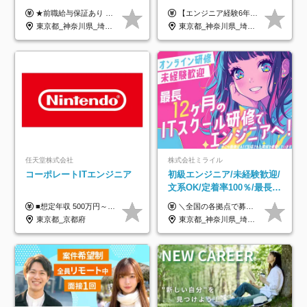
給32万円～★残業月10h＆
ートも可｜案件選択制｜定
★前職給与保証あり ★月給32万円以上＋インセンティブあり 月給32万円以上＋インセンティブ＋各種手当 ※上記には固定残業代（月30時間・44,400円～）を含みます ※超過分は別途支給します ※試用期間はございません ★＼成果＝あなたの収入／★ 【1】案件単価ー8万円＝あなたの給与 参画したプロジェクトの案件単価から 一律8万円引いた金額があなたの給与です！ （月給例） ■1人称での構築・小規模な詳細設計 案件単価55万円ー8万円＝月給47万円（還元率85.5%） ■大型案件の設計・構築やプロジェクト管理 案件単価90万円ー8万円＝月給82万円（還元率91.1%） ‥‥‥‥‥‥‥‥‥‥‥‥‥‥‥‥‥‥ 【2】月給の他にも豊富なインセンティブあり 全員が月3～13万円のインセンティブをゲットしています！ ≪インセンティブ制度≫ 稼働している現場で増員・交代が発生し、 当社の人員を配属が決定した際に支給。 ◇C Addition正社員が参画 ：実粗利の10%／毎月 ◇協力会社所属の社員が参画：実粗利の30%／毎月 ≪リファラル制度≫ あなたの知り合いが当社のメンバーになった際に、 毎月1人あたり2万円支給します◎ ‥‥‥‥‥‥‥‥‥‥‥‥‥‥‥‥‥‥
【エンジニア経験6年以上の方】 月給46万円～100万円（固定残業代含む） ※上記月給には月30時間分の固定残業代（月8万7,400円～月19万円）を含む。超過分は全額支給。 【エンジニア経験4年以上の方】 月給42万円～100万円（固定残業代含む） ※上記月給には月30時間分の固定残業代（月7万9,800円～月19万円）を含む。超過分は全額支給。 【エンジニア経験4年未満の方】 月給38万円～100万円（固定残業代含む） ※上記月給には月30時間分の固定残業代（月7万2,200円～月19万円）を含む。超過分は全額支給。 ※経験、スキル、前職給与などを踏まえて決定。 ◆ルトラの給与制度のポイント！◆ ・社員の95%が入社時に年収UP！最高で300万円UPの実績も ・平均還元率86.3%（交通費・住宅手当・会社負担分の社保も含む） ・人柄やポテンシャルを評価し、スキル以上の希望年収を提示することも ・退職金制度やリファラル手当（平均50万円）あり
年休120日以上★副業可
着率96％以上｜副業OK｜住
東京都_神奈川県_埼玉県_千葉県_大阪府_愛知県_北海道_青森県_岩手県_宮城県_秋田県_山形県_福島県_茨城県_栃木県_群馬県_新潟県_山梨県_長野県_富山県_石川県_福井県_静岡県_岐阜県_三重県_兵庫県_京都府_滋賀県_奈良県_和歌山県_広島県_岡山県_鳥取県_島根県_山口県_徳島県_香川県_愛媛県_高知県_福岡県_熊本県_佐賀県_長崎県_大分県_宮崎県_鹿児島県_沖縄県
東京都_神奈川県_埼玉県_千葉県_大阪府_愛知県_北海道_青森県_岩手県_宮城県_秋田県_山形県_福島県_茨城県_栃木県_群馬県_新潟県_山梨県_長野県_富山県_石川県_福井県_静岡県_岐阜県_三重県_兵庫県_京都府_滋賀県_奈良県_和歌山県_広島県_岡山県_鳥取県_島根県_山口県_徳島県_香川県_愛媛県_高知県_福岡県_熊本県_佐賀県_長崎県_大分県_宮崎県_鹿児島県_沖縄県
宅手当
任天堂株式会社
株式会社ミライル
コーポレートITエンジニア
初級エンジニア/未経験歓迎/
文系OK/定着率100％/最長1
年の自社ITスクール研修あ
■想定年収 500万円～900万円 月給制 月給278,000円～ ※残業が発生した場合、残業代を別途全額支給します ※試用期間2ヶ月あり(待遇や給与に差異はありません)
＼全国の各拠点で募集中！／ 給与は以下の通り、勤務地により異なります。 札幌：月給23万円～27万円 仙台：月給22万円～26万円 新潟：月給22万円～26万円 東京：月給26万円～30万円 大阪：月給24万円～29万円 福岡：月給23.5万円～27万円 沖縄：月給21万円～26万円 ◎給与は知識や経験を考慮して決定します。 ◎残業は別途全額支給します。 ◎試用期間12カ月あり（給与は以下の通りです。その他条件に変更はありません） （試用期間の給与） 札幌：月給18.6万円～ 仙台：月給19万円～ 新潟：月給18万円～ 東京：月給22万円～ 大阪：月給20.8万円～ 福岡：月給19万円～ 沖縄：月給18万円～
り/年休130日
東京都_京都府
東京都_神奈川県_埼玉県_千葉県_大阪府_愛知県_北海道_青森県_岩手県_宮城県_秋田県_山形県_福島県_茨城県_栃木県_群馬県_新潟県_山梨県_長野県_富山県_石川県_福井県_静岡県_岐阜県_三重県_兵庫県_京都府_滋賀県_奈良県_和歌山県_広島県_岡山県_鳥取県_島根県_山口県_徳島県_香川県_愛媛県_高知県_福岡県_熊本県_佐賀県_長崎県_大分県_宮崎県_鹿児島県_沖縄県