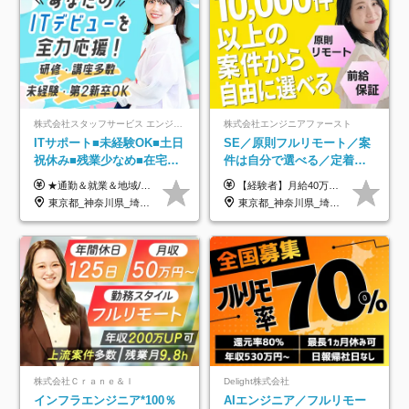
株式会社スタッフサービス エンジニアリング事業本部
株式会社エンジニアファースト
ITサポート■未経験OK■土日
SE／原則フルリモート／案
祝休み■残業少なめ■在宅実
件は自分で選べる／定着率
績あり■約900種類のスキル
93%／20～30代活躍中！
★通勤＆就業＆地域/住宅＆役職手当あり ★残業代は全額支給 ★選べる給与制度あり！ ■東京・神奈川・千葉・埼玉勤務の場合 月給24.5万円～55万円＋諸手当 （残業代は全額支給） (20,000円の地域/住宅手当込み) ■愛知・京都・大阪・兵庫勤務の場合 月給24万円以上＋諸手当 （残業代は全額支給） (15,000円の地域/住宅手当込み) ■茨城・栃木・群馬・静岡・三重・滋賀・広島・福岡勤務の場合 月給23.5万円以上＋諸手当 （残業代は全額支給） (10,000円の地域/住宅手当込み) ■北海道・宮城・山梨・長野・岐阜・奈良・和歌山・岡山勤務の場合 月給23万円以上＋諸手当 （残業代は全額支給） (5,000円の地域/住宅手当込み) ■その他のエリア勤務の場合 月給22.5万円以上＋諸手当 （残業代は全額支給） ※経験や能力を考慮し、当社規定により優遇します 【昇給：年一回実施】 【選べる給与制度】 ★収入を重視する方に… 「変動型人事制度」の選択も可能（派遣先からの評価に応じて収入アップ！） ※年2回のタイミングで希望者と面談の上決定します。
【経験者】月給40万円～120万円(固定残業代含む)+各種手当 ★前職給与の総収入額を100％保証｜還元率84％〜100％ ★20代の平均年収570万円 ※月給には、みなし残業手当(月30時間／5万8000円以上)を含みます 超過分は別途追加支給 ※固定残業代は、時間外労働の有無に関わらず30時間分を、月5万8000円~15万7000円支給 ※上記を超える時間外労働分は追加で支給 【未経験者】月給21万円以上＋各種手当 固定残業なし(残業代発生分全額支給) ※6ヶ月の試用期間あり（※条件に変動なし） ▼単価連動性×還元率は84％～100％で収入の大幅UPが可能！ ・案件単価が月50万円の場合：年収417万円 ・案件単価が月70万円の場合：年収584万円 ・案件単価が月100万円の場合：年収834万円 ＜モデル年収＞ ▼400万円～500万円(入社初年度) ▼542万円～626万円(入社2年) ▼667万円～700万円(入社3年） ▼709万円～801万円(入社5年）
アップ講座あり■全国募集
東京都_神奈川県_埼玉県_千葉県_大阪府_愛知県_北海道_岩手県_宮城県_山形県_福島県_茨城県_栃木県_群馬県_山梨県_長野県_富山県_石川県_静岡県_岐阜県_三重県_兵庫県_京都府_滋賀県_奈良県_広島県_岡山県_山口県_愛媛県_福岡県_熊本県_長崎県
東京都_神奈川県_埼玉県_千葉県_大阪府_愛知県_北海道_青森県_岩手県_宮城県_秋田県_山形県_福島県_茨城県_栃木県_群馬県_新潟県_山梨県_長野県_富山県_石川県_福井県_静岡県_岐阜県_三重県_兵庫県_京都府_滋賀県_奈良県_和歌山県_広島県_岡山県_鳥取県_島根県_山口県_徳島県_香川県_愛媛県_高知県_福岡県_熊本県_佐賀県_長崎県_大分県_宮崎県_鹿児島県_沖縄県
株式会社Ｃｒａｎｅ＆Ｉ
Delight株式会社
インフラエンジニア*100％
AIエンジニア／フルリモー