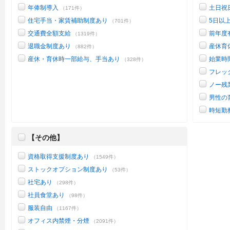
年俸制導入
土日祝
（171件）
住宅手当・家賃補助制度あり
5日以
（701件）
交通費全額支給
前年度
（1319件）
退職金制度あり
産休育
（882件）
産休・育休時一部給与、手当あり
始業時
（328件）
フレッ
ノー残
男性の
時短勤
【その他】
資格取得支援制度あり
（1549件）
ストックオプション制度あり
（53件）
社宅あり
（298件）
社員食堂あり
（98件）
服装自由
（1167件）
オフィス内禁煙・分煙
（2091件）