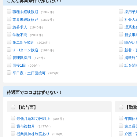
こんな募集条件で探したい！
職種未経験歓迎
採用予
（1342件）
業界未経験歓迎
社会人
（1637件）
急募求人
理系出
（1946件）
学歴不問
新規事
（2031件）
第二新卒歓迎
障がい
（2024件）
U・Iターン歓迎
新着・
（1694件）
管理職採用
掲載終
（175件）
面接1回
話を聞
（996件）
平日夜・土日面接可
（985件）
待遇面でココははずせない！
【給与面】
【勤
最低月給35万円以上
年間休
（486件）
賞与複数月
完全週
（1477件）
従業員持株制度あり
介護・
（316件）