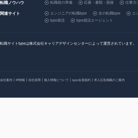
転職ノウハウ
転職前の準備
応募・書類・面接
仕事力
関連サイト
エンジニアの転職type
女の転職type
エン
type就活
type就活エージェント
転職サイトtypeは株式会社キャリアデザインセンターによって運営されています。
会社案内
IR情報
自社採用
個人情報について
type会員規約
求人広告掲載のご案内