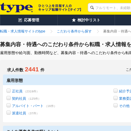
応募管理
検討中リスト
転職・求人情報サイトのtype
こだわり条件から探す
募集内容・待遇
募集内容・待遇へのこだわり条件から転職・求人情報
雇用形態や給与面、勤務時間など、募集内容・待遇へのこだわり条件から転
2441
求人件数
件
こ
雇用形態
正社員
紹介予
（2319件）
契約社員
業務委
（125件）
アルバイト・パート
その他
（16件）
派遣社員
（37件）