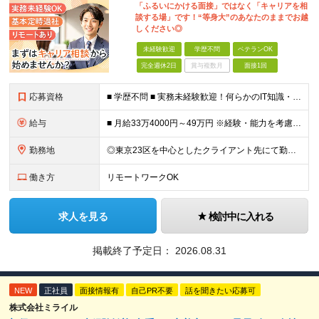
「ふるいにかける面接」ではなく「キャリアを相
談する場」です！“等身大”のあなたのままでお越
しください◎
未経験歓迎
学歴不問
ベテランOK
完全週休2日
賞与複数月
面接1回
応募資格
■ 学歴不問 ■ 実務未経験歓迎！何らかのIT知識・学習経験をお持ちの方 （独学、ITスクール卒業生、少しだけ実務経験がある等、経験の浅い方も大歓迎です！） ＼こんな方にピッタリの環境です／ ◎面接
給与
■ 月給33万4000円～49万円 ※経験・能力を考慮して優遇します。 ※上記には固定残業代（月30時間分・6万3500円～9万3100円）を含みます。超過分は全額支給。 ※待機期間中全額給与を保証
勤務地
◎東京23区を中心としたクライアント先にて勤務いただきます（転居を伴う転勤なし） ◎在宅勤務も活用できます ■ 本社 東京都江戸川区南葛西3-5-3-402 (変更の範囲)上記を除く当社関連勤務地
働き方
リモートワークOK
求人を見る
検討中に入れる
掲載終了予定日：
2026.08.31
NEW
正社員
面接情報有
自己PR不要
話を聞きたい応募可
株式会社ミライル