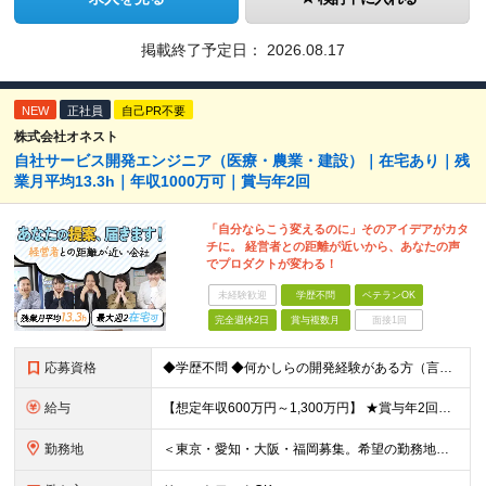
掲載終了予定日：
2026.08.17
NEW
正社員
自己PR不要
株式会社オネスト
自社サービス開発エンジニア（医療・農業・建設）｜在宅あり｜残
業月平均13.3h｜年収1000万可｜賞与年2回
「自分ならこう変えるのに」そのアイデアがカタ
チに。 経営者との距離が近いから、あなたの声
でプロダクトが変わる！
未経験歓迎
学歴不問
ベテランOK
完全週休2日
賞与複数月
面接1回
応募資格
◆学歴不問 ◆何かしらの開発経験がある方（言語不問） ◆マネジメント経験がある方（規模不問） ＜以下のような方を歓迎します＞ ◎これまでの経験を活かし管理職を目指したい方 ◎新しいサービスの企画から
給与
【想定年収600万円～1,300万円】 ★賞与年2回＋勤務地手当＋残業手当（年平均残業時間にて算出）を含む ※基本給＋勤務地手当＋役職手当 ※勤務地手当：結婚の有無に関係なく、物価などの違いを考慮して
勤務地
＜東京・愛知・大阪・福岡募集。希望の勤務地で働けます＞ 希望通りの配属＆転勤も基本なし！ 「プロジェクト人員の枠を広げたい」などといった、 会社からの強制的な異動・出向依頼はありません。 ■東京オフ