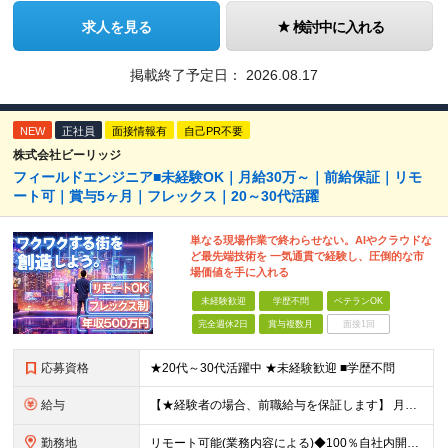
求人を見る
検討中に入れる
掲載終了予定日：
2026.08.17
NEW
正社員
面接情報有
自己PR不要
株式会社ビーリッジ
フィールドエンジニア■未経験OK｜月給30万～｜前給保証｜リモ
ート可｜賞与5ヶ月｜フレックス｜20～30代活躍
単なる現場作業で終わらせない。AIやクラウドな
ど最先端技術を 一気通貫で経験し、圧倒的な市
場価値を手に入れる
未経験歓迎
学歴不問
ベテランOK
完全週休2日
賞与複数月
面接1回
応募資格
★20代～30代活躍中 ★未経験歓迎 ■学歴不問
給与
【★経験者の場合、前職給与を保証します】 月給30万円以上＋賞与年2回（※5ヶ月分支給実績あり） ※上記は最低保証額です。 ご経験やスキルに応じて当社規定内で決定します ※試用期間3ヶ月間あり・労
勤務地
リモート可能(業務内容による)◆100％自社内開発 所在地：神奈川県横浜市港北区新横浜3-8-11 メットライフ新横浜ビル10F (変更の範囲)上記を除く当社関連勤務地 ※機器の導入立会いのため出