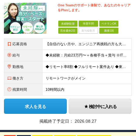
One Teamのサポート体制で、あなたのキャリア
をPlusします。
未経験歓迎
学歴不問
ベテランOK
完全週休2日
賞与複数月
面接1回
応募資格
【自信のない方や、エンジニア再挑戦の方も大歓迎！】 ◆未経験OK ◆学歴不問 ◆社会人経験がある方 ★求める人物像： ・無理のないペースで末永く活躍したい方 ・周囲と協力しながら素直にコミュニケー
給与
◆未経験：月給23万円〜＋各種手当＋賞与 ※IT業界経験なし ◆微経験：月給25万円〜＋各種手当＋賞与 ※IT業界経験1年以上を想定 ◆経験者：月給35万円〜70万円＋各種手当＋賞与 ※IT業界経験3
勤務地
◆リモート率8割 ◆フルリモート案件あり ◆東京都、神奈川県、千葉県、埼玉県の各プロジェクト先 ＊ご自宅からのアクセス・通勤時間を最大限に考慮してアサインします。 ＊現在エンジニアの8割がフルリモー
働き方
リモートワークがメイン
残業時間
10時間以内
求人を見る
検討中に入れる
掲載終了予定日：
2026.08.27