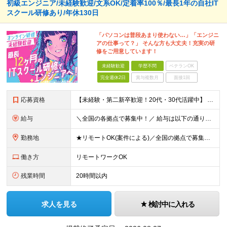
初級エンジニア/未経験歓迎/文系OK/定着率100％/最長1年の自社IT
スクール研修あり/年休130日
「パソコンは普段あまり使わない…」「エンジニ
アの仕事って？」 そんな方も大丈夫！充実の研
修をご用意しています！
未経験歓迎
学歴不問
ベテランOK
完全週休2日
賞与複数月
面接1回
応募資格
【未経験・第二新卒歓迎！20代・30代活躍中】 ★意欲・人柄重視の採用を実施！ ◆学歴不問 ◆社会人未経験もOK ～こんな方にオススメです～ ◎エンジニアに興味・関心のある方 ◎正社員デビューを叶え
給与
＼全国の各拠点で募集中！／ 給与は以下の通り、勤務地により異なります。 札幌：月給23万円～27万円 仙台：月給22万円～26万円 新潟：月給22万円～26万円 東京：月給26万円～30万円 大阪：
勤務地
★リモートOK(案件による)／全国の拠点で募集中！ 北海道、宮城県、新潟県、東京都、大阪府、福岡県、沖縄県にある各拠点 ※様々な企業の現場で、当社プロジェクトに加わり業務を行っていただきます。 ※希望
働き方
リモートワークOK
残業時間
20時間以内
求人を見る
検討中に入れる