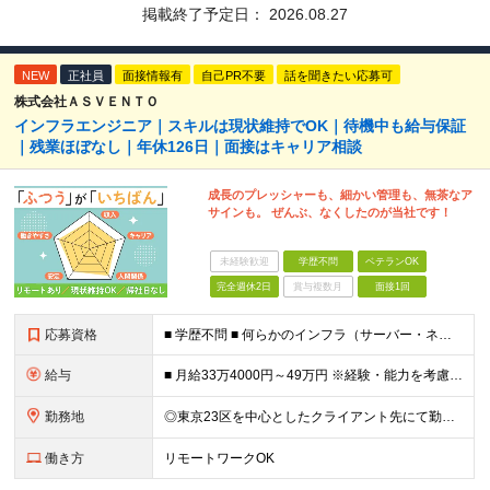
掲載終了予定日：
2026.08.27
NEW
正社員
面接情報有
自己PR不要
話を聞きたい応募可
株式会社ＡＳＶＥＮＴＯ
インフラエンジニア｜スキルは現状維持でOK｜待機中も給与保証
｜残業ほぼなし｜年休126日｜面接はキャリア相談
成長のプレッシャーも、細かい管理も、無茶なア
サインも。 ぜんぶ、なくしたのが当社です！
未経験歓迎
学歴不問
ベテランOK
完全週休2日
賞与複数月
面接1回
応募資格
■ 学歴不問 ■ 何らかのインフラ（サーバー・ネットワーク）の実務経験をお持ちの方 ※運用・保守の経験のみという方も大歓迎です！ ＼こんな方にピッタリの環境です／ ◎案件がコロコロ変わることに疲れて
給与
■ 月給33万4000円～49万円 ※経験・能力を考慮して優遇します。 ※上記には固定残業代（月30時間分・6万3500円～9万3100円）を含みます。超過分は全額支給。 ※待機期間中全額給与を保証
勤務地
◎東京23区を中心としたクライアント先にて勤務いただきます（転居を伴う転勤なし） ◎在宅勤務も活用できます ■ 本社 東京都江戸川区南葛西3-5-3-402 (変更の範囲)上記を除く当社関連勤務地
働き方
リモートワークOK