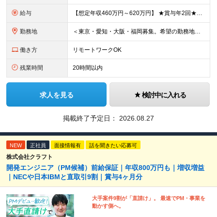
給与
【想定年収460万円～620万円】 ★賞与年2回★勤務地手当あり 月給30万円～41万円 ＜各種手当＞ ■勤務地手当（東京2万円／月、大阪1万円／月、名古屋5000円／月） ■通勤手当（月額5万円ま
勤務地
＜東京・愛知・大阪・福岡募集。希望の勤務地で働けます＞ 希望通りの配属＆転勤も基本なし！ 「プロジェクト人員の枠を広げたい」などといった、 会社からの強制的な異動・出向依頼はありません。 ■東京オフ
働き方
リモートワークOK
残業時間
20時間以内
求人を見る
検討中に入れる
掲載終了予定日：
2026.08.27
NEW
正社員
面接情報有
話を聞きたい応募可
株式会社クラフト
開発エンジニア（PM候補）前給保証｜年収800万円も｜増収増益
｜NECや日本IBMと直取引9割｜賞与4ヶ月分
大手案件9割が「直請け」。 最速でPM・事業を
動かす側へ。