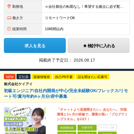
勤務地
≪会社都合の転勤なし！希望する拠点に必ず配属します。新潟Uターン・Iターン大歓迎！≫ 首都圏(東京、神奈川、千葉、埼玉)または新潟市、長岡市周辺のお客様先または各拠点での勤務となります。 ■東京支社
働き方
リモートワークOK
残業時間
10時間以内
求人を見る
検討中に入れる
掲載終了予定日：
2026.08.17
NEW
正社員
面接情報有
自己PR不要
話を聞きたい応募可
株式会社ケイアイ
初級エンジニア/自社内開発が中心/完全未経験OK/フレックス/リモ
ート可/賞与年約4ヶ月分/府中募集
「チャットより直接聞きたい」あなたへ。 対面
環境と3ヶ月の研修で、需要が高い「プログラミ
ングスキル」をGET！
未経験歓迎
学歴不問
ベテランOK