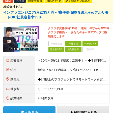
NEW
正社員
面接情報有
自己PR不要
話を聞きたい応募可
株式会社 HAL
インフラエンジニア/月給35万円～/案件単価80％還元＋α/フルリモ
ートOK/社員定着率95％
クラウド資格取得119名！ 運用・保守からAWS等
クラウド構築へ、 あなたのキャリアアップに徹
底伴走します
未経験歓迎
学歴不問
ベテランOK
完全週休2日
賞与複数月
面接1回
応募資格
＜20代～50代まで幅広く活躍中！＞ ◆学歴不問 ◆何らかのインフラ関連の実務経験 ★経験年数不問/運用監視レベルも歓迎 ＜こんな方は大歓迎！＞ ◎今の収入に不満がある ◎もっと上流の案件で活躍した
給与
給与についてお気軽にご相談ください！（カジュアル面談可能） 月給35万円～＋各種手当＋賞与2回 ※固定残業代は、時間外労働の有無に関わらず40時間分を87,500円～支給 ※超過分は別途支給 ※試用
勤務地
◆2/3以上のプロジェクトでリモートワークを実施中！ ≪自社拠点≫ ・東京本社／東京都千代田区丸の内二丁目6番1号 丸の内パークビルディング6階 ・関西支社／⼤阪府⼤阪市中央区安⼟町2-3-13 ⼤
働き方
リモートワークOK
残業時間
20時間以内
求人を見る
検討中に入れる