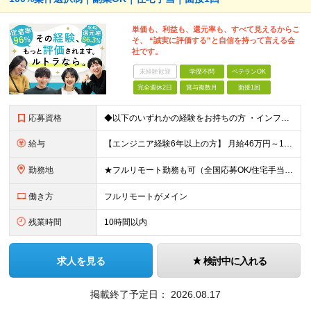
単価も、利益も、還元率も、すべて見えるからこ
そ、 “誠実に評価する”と自信を持って言える会
社です。
未経験歓迎
学歴不問
ベテランOK
完全週休2日
賞与複数月
面接1回
応募資格
◆以下のいずれかの経験をお持ちの方 ・インフラ設計・構築の実務経験（オンプレ/クラウドどちらもOK） ・クラウド環境下での運用保守に関する実務経験 ◆学歴不問 ＜こんな方は特に歓迎します＞ ◎これま
給与
【エンジニア経験6年以上の方】 月給46万円～100万円（固定残業代含む） ※上記月給には月30時間分の固定残業代（月8万7,400円～月19万円）を含む。超過分は全額支給。 【エンジニア経験4年以
勤務地
★フルリモート勤務も可（全国応募OK/住宅手当を支給します） ※案件によって常駐が必要になる場合があります。 ※希望がない限り、転勤はありません ※U・Iターン歓迎 ★ルトラの社員は全国各地で活躍中
働き方
フルリモートがメイン
残業時間
10時間以内
求人を見る
検討中に入れる
掲載終了予定日：
2026.08.17