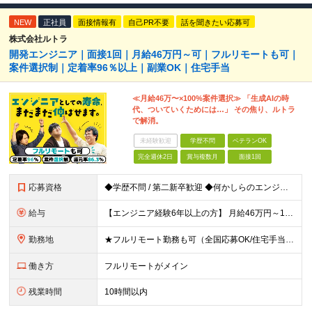
NEW
正社員
面接情報有
自己PR不要
話を聞きたい応募可
株式会社ルトラ
開発エンジニア｜面接1回｜月給46万円～可｜フルリモートも可｜
案件選択制｜定着率96％以上｜副業OK｜住宅手当
≪月給46万〜×100%案件選択≫ 「生成AIの時
代、ついていくためには…」 その焦り、ルトラ
で解消。
未経験歓迎
学歴不問
ベテランOK
完全週休2日
賞与複数月
面接1回
応募資格
◆学歴不問 / 第二新卒歓迎 ◆何かしらのエンジニア経験をお持ちの方 （言語・期間・フェーズ不問） 経験浅めの方も遠慮なくご応募ください！ ■入社前Q＆A ────── ◎実力に見合った報酬が手に
給与
【エンジニア経験6年以上の方】 月給46万円～100万円（固定残業代含む） ※上記月給には月30時間分の固定残業代（月8万7,400円～月19万円）を含む。超過分は全額支給。 【エンジニア経験4年以
勤務地
★フルリモート勤務も可（全国応募OK/住宅手当を支給します） ※案件によって常駐が必要になる場合があります。 ※希望がない限り、転勤はありません ※U・Iターン歓迎 ★ルトラの社員は全国各地で活躍中
働き方
フルリモートがメイン
残業時間
10時間以内