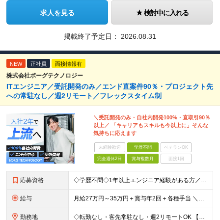
求人を見る
検討中に入れる
掲載終了予定日：
2026.08.31
NEW
正社員
面接情報有
株式会社ボーグテクノロジー
ITエンジニア／受託開発のみ／エンド直案件90％・プロジェクト先
への常駐なし／週2リモート／フレックスタイム制
＼受託開発のみ・自社内開発100%・直取引90％
以上／ 「キャリアもスキルも今以上に」そんな
気持ちに応えます
未経験歓迎
学歴不問
ベテランOK
完全週休2日
賞与複数月
面接1回
応募資格
◇学歴不問◇1年以上エンジニア経験がある方／人柄重視の採用です 必須条件―MUST― ■1年以上エンジニア経験がある方 ■C#、Java、Node.js、VB.NETを使った実務経験がある方 ＼こ
給与
月給27万円～35万円＋賞与年2回＋各種手当 ＼豊かな経験がある方はさらに加給！／ 月給35万円～40万円＋賞与年2回＋各種手当 ※ご経験やスキル、前職給等を考慮して給与額を決定します
勤務地
◇転勤なし・客先常駐なし・週2リモートOK 【本社】東京都台東区上野7-2-8 岡田タイルビル702 【第1分室】東京都台東区上野7-6-10 MSKビル4階 【第2分室】東京都台東区上野7-8-2