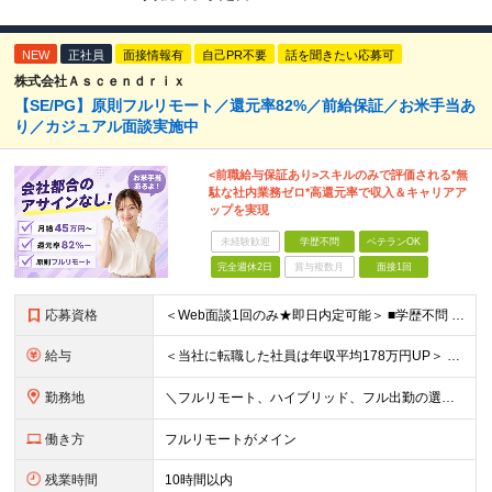
NEW
正社員
面接情報有
自己PR不要
話を聞きたい応募可
株式会社Ａｓｃｅｎｄｒｉｘ
【SE/PG】原則フルリモート／還元率82%／前給保証／お米手当あ
り／カジュアル面談実施中
<前職給与保証あり>スキルのみで評価される*無
駄な社内業務ゼロ*高還元率で収入＆キャリアア
ップを実現
未経験歓迎
学歴不問
ベテランOK
完全週休2日
賞与複数月
面接1回
応募資格
＜Web面談1回のみ★即日内定可能＞ ■学歴不問 ■エンジニアとしての実務経験1年以上 （開発・インフラ・技術・工程など不問）
給与
＜当社に転職した社員は年収平均178万円UP＞ 月給45万円～120万円＋賞与＋各手当 ※経験・能力などを考慮の上、決定します ※案件の契約内容（月単金など）や昇給、賞与額はすべてシステム上で開示し
勤務地
＼フルリモート、ハイブリッド、フル出勤の選択可＆帰社日なし／ 【下記エリアを中心とするクライアント先または自宅にて勤務】 ■首都圏：東京・埼玉・千葉・神奈川 ■関西：大阪・兵庫・京都・滋賀・奈良・和
働き方
フルリモートがメイン
残業時間
10時間以内