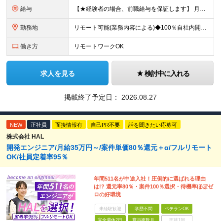
給与
【★経験者の場合、前職給与を保証します】 月給30万円以上＋賞与年2回（※5ヶ月分支給実績あり） ※上記は最低保証額です。 ご経験やスキルに応じて当社規定内で決定します ※試用期間3ヶ月間あり・労
勤務地
リモート可能(業務内容による)◆100％自社内開発 所在地：神奈川県横浜市港北区新横浜3-8-11 メットライフ新横浜ビル10F (変更の範囲)上記を除く当社関連勤務地 ※機器の導入立会いのため出
働き方
リモートワークOK
求人を見る
検討中に入れる
掲載終了予定日：
2026.08.27
NEW
正社員
面接情報有
自己PR不要
話を聞きたい応募可
株式会社 HAL
開発エンジニア/月給35万円～/案件単価80％還元＋α/フルリモート
OK/社員定着率95％
年間511名が中途入社！圧倒的に選ばれる理由
は!? 還元率80％・案件100％選択・待機率ほぼゼ
ロの好環境
未経験歓迎
学歴不問
ベテランOK
完全週休2日
賞与複数月
面接1回