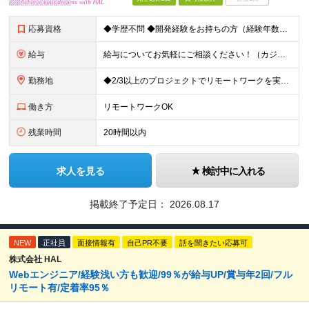
応募資格
◆学歴不問 ◆開発経験をお持ちの方（経験年数不問） ＜こんな方は大歓迎！＞ ◎今の収入をもっと増やしたい ◎もっと上流の案件で活躍したい ◎将来のキャリアにつながる案件に携わりたい ◎自分のやりたい
給与
給与についてお気軽にご相談ください！（カジュアル面談可能） 月給35万円～＋各種手当＋賞与2回 ※固定残業代は、時間外労働の有無に関わらず40時間分を87,500円～支給 ※超過分は別途支給 ※試用
勤務地
◆2/3以上のプロジェクトでリモートワークを実施中！ ≪自社拠点≫ ・東京本社／東京都千代田区丸の内二丁目6番1号 丸の内パークビルディング6階 ・関西支社／⼤阪府⼤阪市中央区安⼟町2-3-13 ⼤
働き方
リモートワークOK
残業時間
20時間以内
求人を見る
検討中に入れる
掲載終了予定日：
2026.08.17
NEW
正社員
面接情報有
自己PR不要
話を聞きたい応募可
株式会社 HAL
Webエンジニア/経験浅い方も歓迎/99％が給与UP/賞与年2回/フル
リモート有/定着率95％