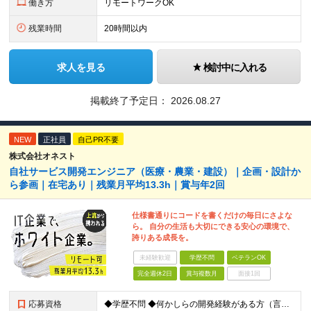
働き方
リモートワークOK
残業時間
20時間以内
求人を見る
検討中に入れる
掲載終了予定日：
2026.08.27
NEW
正社員
自己PR不要
株式会社オネスト
自社サービス開発エンジニア（医療・農業・建設）｜企画・設計か
ら参画｜在宅あり｜残業月平均13.3h｜賞与年2回
仕様書通りにコードを書くだけの毎日にさよな
ら。 自分の生活も大切にできる安心の環境で、
誇りある成長を。
未経験歓迎
学歴不問
ベテランOK
完全週休2日
賞与複数月
面接1回
応募資格
◆学歴不問 ◆何かしらの開発経験がある方（言語不問） ＜以下のような方を歓迎します＞ ◎自社プロダクト開発に携わりたい方 ◎新しいサービスの企画から挑戦してみたい方 ◎これまでの経験を活かし管理職を