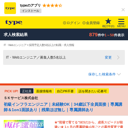
typeのアプリ
インストール
ログイン
会員登録
検討中(
0
)
MENU
879
求人検索結果
件中
1～50
件表示
IT・Webエンジニア × 採用予定人数5名以上の転職・求人情報
IT・Webエンジニア／募集人数5名以上
変更
保存した検索条件
PICK UP!
正社員
面接情報有
自己PR不要
話を聞きたい応募可
ＳＫサービス株式会社
初級インフラエンジニア｜未経験OK｜34歳以下全員面接｜専属講
師＆1on1面談あり｜残業ほぼ無し｜専属講師あり
★"現場で育てる"SESだから、成長スピードが段
違い★ 1ヶ月の専属研修×1年ごとの案件変更で最