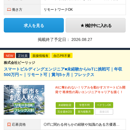
働き方
リモートワークOK
求人を見る
検討中に入れる
掲載終了予定日：
2026.08.27
NEW
正社員
面接情報有
自己PR不要
株式会社ビーリッジ
スマートビルディングエンジニア■未経験からIoTに挑戦可｜年収
500万円～｜リモート可｜賞与5ヶ月｜フレックス
AIに奪われない！リアルを動かすスマートビル開
発で 将来性の高いエンジニアキャリアを描く！
未経験歓迎
学歴不問
ベテランOK
完全週休2日
賞与複数月
面接1回
応募資格
◎ITに関わる何らかの経験や知識のある方優遇！ ★20代～30代活躍中 ★未経験歓迎 ■学歴不問