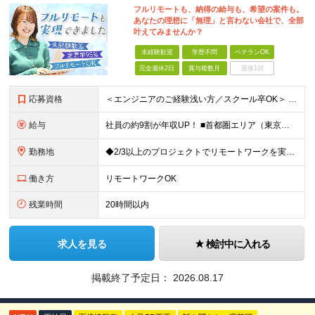
フルリモートも、納得の給与も、希望の案件も。
あなたの理想に「無理」と言わない会社で、全部
叶えてみませんか？
未経験歓迎
学歴不問
ベテランOK
完全週休2日
賞与複数月
面接1回
応募資格
＜エンジニアのご経験浅い方／スクール卒OK＞ ◆学歴不問 ◆未経験OK ＜こんな方は大歓迎！＞ ◎今の収入に不満がある方 ◎新しい言語・スキルに挑戦したい方 ◎腰を据えて活躍したい方 ◎頑張りを評価
給与
社員の約9割が年収UP！ ■首都圏エリア（東京、神奈川、千葉、埼玉勤務） 月給25万円～26万円（固定残業代含む） ※固定残業代は、時間外労働の有無に関わらず17時間分を30,000円～31,200
勤務地
◆2/3以上のプロジェクトでリモートワークを実施中！ ≪自社拠点≫ ・東京本社／東京都千代田区丸の内二丁目6番1号 丸の内パークビルディング6階 ・関西支社／⼤阪府⼤阪市中央区安⼟町2-3-13 ⼤
働き方
リモートワークOK
残業時間
20時間以内
求人を見る
検討中に入れる
掲載終了予定日：
2026.08.17