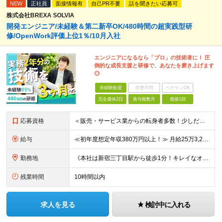
NEW
正社員
面接情報有
自己PR不要
話を聞きたい応募可
株式会社BREXA SOLVIA
開発エンジニア/未経験＆第二新卒OK/480時間の超実践型研
修/OpenWork評価上位1％/10月入社
エンジニアになるなら「プロ」の技術者に！ 圧
倒的な成長支援と研修で、あなたを磨き上げます
◎
未経験歓迎
学歴不問
ベテランOK
完全週休2日
賞与複数月
面接1回
応募資格
＜販売・サービス業からの転身者多数！少しだけ興味がある！話だけ聞いてみたい！…そんな方でも歓迎♪まずはお会いするところから始めましょう◎＞ ◆年齢30歳まで（若年層の長期キャリア形成のため） ◆大卒以
給与
≪初年度想定年収380万円以上！≫ 月給25万3,220円～＋賞与年2回 ※上記金額には月20時間分(3万4,220円～)の見込み残業代を含み、超過した分は別途全額支給します。 ※経験やスキルを考慮
勤務地
《本社は新宿三丁目駅から徒歩1分！キレイなオフィスです！》 【本社】 東京都新宿区新宿4-3-25 TOKYU REIT新宿ビル8F 【ラーニングセンター】 東京都渋谷区千駄ヶ谷5-32-10 南新
残業時間
10時間以内
求人を見る
検討中に入れる