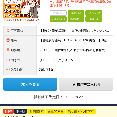
―」 創業33年、平均勤続20年の盤石な基盤で生
涯現役を叶える。
未経験歓迎
学歴不問
ベテランOK
完全週休2日
賞与複数月
面接1回
応募資格
【40代・50代活躍中！最後の転職にしたいという方も大歓迎です◎】 ●学歴不問 ●Java、C言語、C++、C#、PHP、Pythonいずれかの開発経験がある方 ＼こんな方を待っています／ ★「今の
給与
【全社員が給与105％～140％UPを実現！】 ■前職給与の「総収入額」を105％以上保証 ■最高月給120万円・年収1000万円以上も可能 ■確定拠出年金（401K）完備で老後の備えも盤石 月給3
勤務地
＼リモート案件8割！／ 東京23区内のお客様先にて勤務していただきます。 本社所在地：神奈川県横浜市瀬谷区本郷3-1-17 第2斉藤ビル2F (変更の範囲)上記を除く当社関連勤務地
働き方
リモートワークがメイン
残業時間
20時間以内
求人を見る
検討中に入れる
掲載終了予定日：
2026.08.27
NEW
正社員
面接情報有
自己PR不要
話を聞きたい応募可