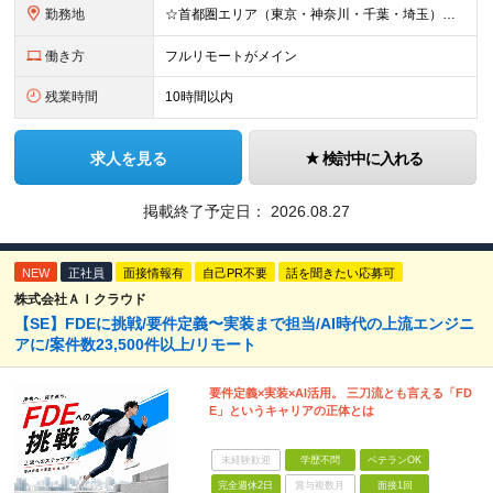
勤務地
☆首都圏エリア（東京・神奈川・千葉・埼玉）・名古屋・大阪・福岡を中心とした全国各地のプロジェクト先に参画いただきます。 ※希望をヒアリングした上で決定します ☆全国各地からフルリモートOK 【本社】
働き方
フルリモートがメイン
残業時間
10時間以内
求人を見る
検討中に入れる
掲載終了予定日：
2026.08.27
NEW
正社員
面接情報有
自己PR不要
話を聞きたい応募可
株式会社ＡＩクラウド
【SE】FDEに挑戦/要件定義〜実装まで担当/AI時代の上流エンジニ
アに/案件数23,500件以上/リモート
要件定義×実装×AI活用。 三刀流とも言える「FD
E」というキャリアの正体とは
未経験歓迎
学歴不問
ベテランOK
完全週休2日
賞与複数月
面接1回