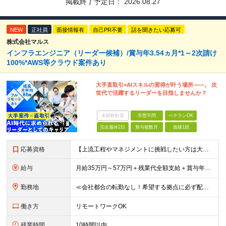
掲載終了予定日：
2026.08.27
NEW
正社員
面接情報有
自己PR不要
話を聞きたい応募可
株式会社マルス
インフラエンジニア（リーダー候補）/賞与年3.54ヵ月*1～2次請け
100%*AWS等クラウド案件あり
大手直取引×AIスキルの習得が叶う場所――。 次
世代で活躍するリーダーを目指しませんか？
未経験歓迎
学歴不問
ベテランOK
完全週休2日
賞与複数月
面接1回
応募資格
【上流工程やマネジメントに挑戦したい方は大歓迎です！】 ★インフラエンジニアとしての実務経験をお持ちの方 ★上記に加え、下記いずれかに該当する方 ・チームのリーダー／サブリーダーの経験をお持ちの方 ・
給与
月給35万円～57万円＋残業代全額支給＋賞与年3.45ヵ月(リーダー経験者) 月給32万円～43万円＋残業代全額支給＋賞与年3.45ヵ月(実務経験者) 入社時想定年収： 490万円～798万円(リー
勤務地
≪会社都合の転勤なし！希望する拠点に必ず配属します。新潟Uターン・Iターン大歓迎！≫ 首都圏(東京、神奈川、千葉、埼玉)または新潟市、長岡市周辺のお客様先または各拠点での勤務となります。 ■東京支社
働き方
リモートワークOK
残業時間
10時間以内