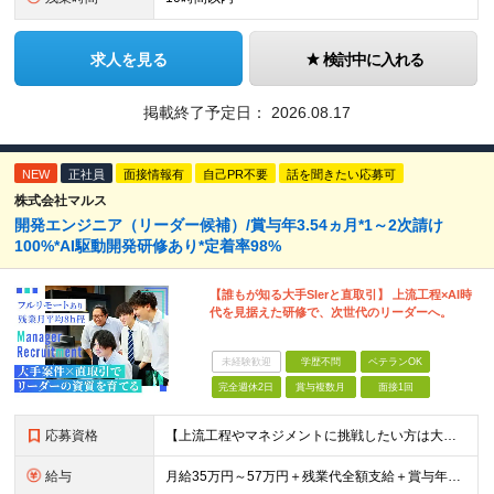
求人を見る
検討中に入れる
掲載終了予定日：
2026.08.17
NEW
正社員
面接情報有
自己PR不要
話を聞きたい応募可
株式会社マルス
開発エンジニア（リーダー候補）/賞与年3.54ヵ月*1～2次請け
100%*AI駆動開発研修あり*定着率98%
【誰もが知る大手SIerと直取引】 上流工程×AI時
代を見据えた研修で、次世代のリーダーへ。
未経験歓迎
学歴不問
ベテランOK
完全週休2日
賞与複数月
面接1回
応募資格
【上流工程やマネジメントに挑戦したい方は大歓迎です！】 ★開発エンジニアとしての実務経験をお持ちの方 ★上記に加え、下記いずれかに該当する方 ・チームのリーダー／サブリーダーの経験をお持ちの方 ・教育
給与
月給35万円～57万円＋残業代全額支給＋賞与年3.45ヵ月(リーダー経験者) 月給32万円～43万円＋残業代全額支給＋賞与年3.45ヵ月(実務経験者) 入社時想定年収： 490万円～798万円(リー