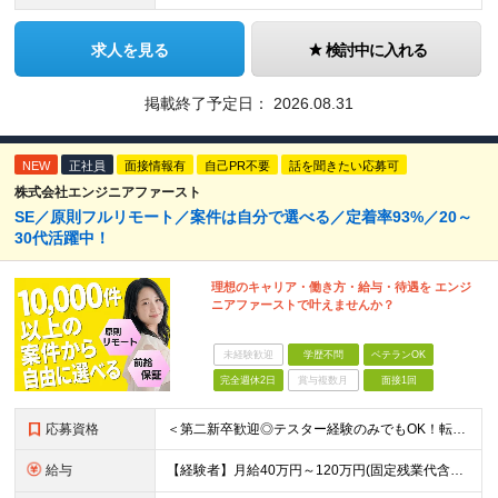
求人を見る
検討中に入れる
掲載終了予定日：
2026.08.31
NEW
正社員
面接情報有
自己PR不要
話を聞きたい応募可
株式会社エンジニアファースト
SE／原則フルリモート／案件は自分で選べる／定着率93%／20～
30代活躍中！
理想のキャリア・働き方・給与・待遇を エンジ
ニアファーストで叶えませんか？
未経験歓迎
学歴不問
ベテランOK
完全週休2日
賞与複数月
面接1回
応募資格
＜第二新卒歓迎◎テスター経験のみでもOK！転職回数不問＞ ■学歴不問 ■ブランクOK ■エンジニアとしての実務経験が1年以上ある方 └開発、インフラ、工程、言語は一切不問！ ※未経験も若干名募集して
給与
【経験者】月給40万円～120万円(固定残業代含む)+各種手当 ★前職給与の総収入額を100％保証｜還元率84％〜100％ ★20代の平均年収570万円 ※月給には、みなし残業手当(月30時間／5万