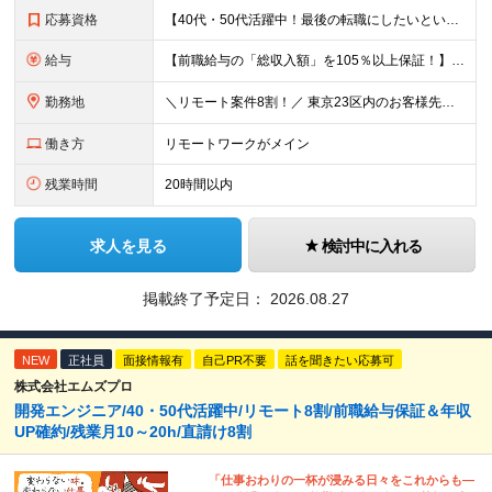
応募資格
【40代・50代活躍中！最後の転職にしたいという方も大歓迎です◎】 ●学歴不問 ●インフラ（サーバ・ネットワーク）または開発の経験がある方 ＼こんな方を待っています／ ★「今の職場では正当に評価され
給与
【前職給与の「総収入額」を105％以上保証！】 ■賞与年2回＋業績賞与 ■年収900万円・1000万円以上も可能 ■全社員が前職より105％～140％の給与UPを実現 月給35万円〜120万円＋賞与
勤務地
＼リモート案件8割！／ 東京23区内のお客様先にて勤務していただきます。 本社所在地：神奈川県横浜市瀬谷区本郷3-1-17 第2斉藤ビル2F (変更の範囲)上記を除く当社関連勤務地
働き方
リモートワークがメイン
残業時間
20時間以内
求人を見る
検討中に入れる
掲載終了予定日：
2026.08.27
NEW
正社員
面接情報有
自己PR不要
話を聞きたい応募可
株式会社エムズプロ
開発エンジニア/40・50代活躍中/リモート8割/前職給与保証＆年収
UP確約/残業月10～20h/直請け8割
「仕事おわりの一杯が浸みる日々をこれからも―