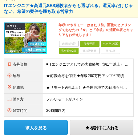
ITエンジニア★高還元SES経験者からも選ばれる。還元率だけじゃ
ない、希望の案件を勝ち取る営業力
年収UPやリモートは当たり前。面接のヒアリン
グであなたの『今』と『今後』の適正年収とキャ
リアをお伝えします！
未経験歓迎
学歴不問
ベテランOK
完全週休2日
賞与複数月
面接1回
応募資格
■ITエンジニアとしての実務経験（満1年以上） ■学歴不問 ★年収を上げたい ★フルリモートで働きたい ★上流工程に携わりたい ★自社サービスをつくってみたい など これまでの経験を活かして環境を変
給与
★前職給与を保証 ★年収280万円アップの実績あり ★想定年収：489万6,000円～979万2,000円 ※案件単価により上振れあり ■月給40万8,000円～81万6,000円 ※経験・能力に合
勤務地
★リモート9割以上！ ★全国各地での勤務も可！地方在住の方も大歓迎です◎ ■各プロジェクト先にて勤務 ※プロジェクトは本人の希望を考慮し相談の上で決定 ※転居を伴う転勤なし 【本社】 東京都品川区
働き方
フルリモートがメイン
残業時間
20時間以内
求人を見る
検討中に入れる