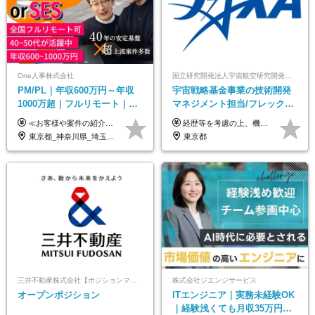
One人事株式会社
国立研究開発法人宇宙航空研究開発機構【JAXA】
PM/PL｜年収600万円～年収
宇宙戦略基金事業の技術開発
1000万超｜フルリモート｜
マネジメント担当/フレックス
SIerへの変革期をリード＆自
制/リモート活用/異業種出身者
≪お客様や案件の紹介によりインセンティブを支給！≫ 月給40万円以上＋賞与年2回＋インセンティブ ◎経験やスキルを考慮の上、優遇します ◎上記月給は固定残業代月45時間分(月額9万1040円以上)を含みます。超過した場合は全額追加支給します ◎試用期間3カ月あり(給与や福利厚生等は同じです) ＜年収例＞ 36歳／PL（元SE）／580万円 / 官公庁向けWebシステム開発 ※メンバーから2年でPLへ昇格 41歳／SL／616万円 / メーカー向けWebサイト開発 46歳／PL／742万円 / 金融情報連携システム開発 52歳 / PM / 952万円 / 信販システムの再構築 55歳 / PM / 910万円 / 製造業向け基盤構築開発
経歴等を考慮の上、機構の規定により決定します。 ＜大学卒業後、正規社員として民間企業に3年勤務した場合＞ ・月給30万円以上 ・年収470万円以上 年収概算を試算する場合は以下をご確認ください。 https://www.jaxa.jp/about/employ/trial_j.html ■昇給年1回、賞与年2回 ■諸手当（住居手当、通勤手当他） ■退職金制度あり ※年収470万円～ ※超過勤務分は別途支給します。 ※6ヶ月の試用期間あり。その間の待遇・給与に差異はありません。
社サービス
歓迎/国家プロジェクト
東京都_神奈川県_埼玉県_千葉県_大阪府_愛知県_北海道_青森県_岩手県_宮城県_秋田県_山形県_福島県_茨城県_栃木県_群馬県_新潟県_山梨県_長野県_富山県_石川県_福井県_静岡県_岐阜県_三重県_兵庫県_京都府_滋賀県_奈良県_和歌山県_広島県_岡山県_鳥取県_島根県_山口県_徳島県_香川県_愛媛県_高知県_福岡県_熊本県_佐賀県_長崎県_大分県_宮崎県_鹿児島県_沖縄県
東京都
三井不動産株式会社【ポジションマッチ登録】
株式会社ジエンジサービス
オープンポジション
ITエンジニア｜実務未経験OK
｜経験浅くても月収35万円～