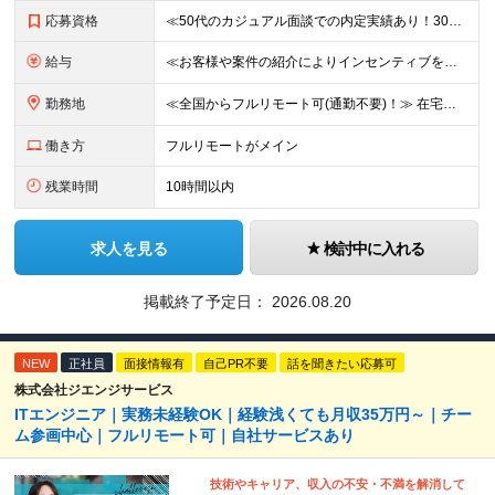
応募資格
≪50代のカジュアル面談での内定実績あり！30代〜50代活躍中≫ ■学歴不問 ■国籍不問 ■PMやPL、チームリーダー、サブリーダーなどマネジメントの経験をお持ちの方 ★「マネジメント未経験だけど今後
給与
≪お客様や案件の紹介によりインセンティブを支給！≫ 月給40万円以上＋賞与年2回＋インセンティブ ◎経験やスキルを考慮の上、優遇します ◎上記月給は固定残業代月45時間分(月額9万1040円以上)
勤務地
≪全国からフルリモート可(通勤不要)！≫ 在宅勤務、または首都圏を中心とするお客様先 ★転勤はありません ■本社 東京都品川区南大井6-26-2 大森ベルポートB館8F
働き方
フルリモートがメイン
残業時間
10時間以内
求人を見る
検討中に入れる
掲載終了予定日：
2026.08.20
NEW
正社員
面接情報有
自己PR不要
話を聞きたい応募可
株式会社ジエンジサービス
ITエンジニア｜実務未経験OK｜経験浅くても月収35万円～｜チー
ム参画中心｜フルリモート可｜自社サービスあり
技術やキャリア、収入の不安・不満を解消して