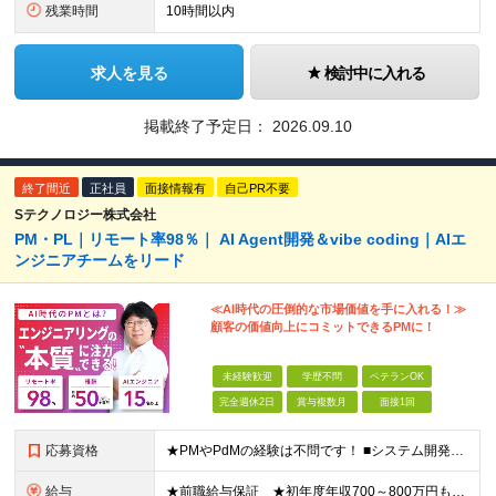
残業時間
10時間以内
求人を見る
検討中に入れる
掲載終了予定日：
2026.09.10
終了間近
正社員
面接情報有
自己PR不要
Sテクノロジー株式会社
PM・PL｜リモート率98％｜ AI Agent開発＆vibe coding｜AIエ
ンジニアチームをリード
≪AI時代の圧倒的な市場価値を手に入れる！≫
顧客の価値向上にコミットできるPMに！
未経験歓迎
学歴不問
ベテランOK
完全週休2日
賞与複数月
面接1回
応募資格
★PMやPdMの経験は不問です！ ■システム開発においてリーダーなどマネジメント経験をお持ちの方 ■学歴不問 ≪こんな方はぜびご応募ください≫ □リーダー経験を活かしてステップアップしたい □管理
給与
★前職給与保証 ★初年度年収700～800万円も可能 月給50万円～90万円＋賞与年2回＋各種手当 ◎スキルや経験などを考慮。前職から給与アップをお約束します！ ◎上記月給には固定残業代30時間分