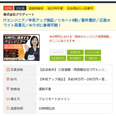
NEW
正社員
面接情報有
自己PR不要
話を聞きたい応募可
株式会社グラディート
ITエンジニア／年収アップ保証／リモート9割／案件選択／正規ホ
ワイト高還元／AIラボに参画可能！
★AI時代における「独自のエンジニア成⻑戦略」
がここにあります★
未経験歓迎
学歴不問
ベテランOK
完全週休2日
賞与複数月
面接1回
応募資格
【必須条件】 ◎首都圏・関西圏在住でITエンジニアとしての実務経験が3年以上ある⽅（開発・インフラいずれも歓迎） →首都圏（東京、神奈川、千葉、埼玉）、関西圏（大阪、兵庫、京都）在住のITエンジニア採
給与
【年収アップ保証】 月給36万円～100万円＋賞与（年3回）＋諸手当 ◆想定年収432万円〜1200万円(経験・スキルを考慮し決定) ※年収アップ保証付帯 ◆基本給には⽉20時間分の固定残業代(31,
勤務地
通勤不要
働き方
フルリモートがメイン
残業時間
10時間以内