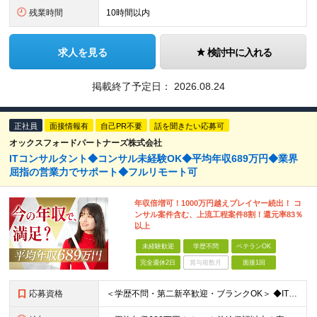
残業時間
10時間以内
求人を見る
検討中に入れる
掲載終了予定日：
2026.08.24
正社員
面接情報有
自己PR不要
話を聞きたい応募可
オックスフォードパートナーズ株式会社
ITコンサルタント◆コンサル未経験OK◆平均年収689万円◆業界
屈指の営業力でサポート◆フルリモート可
年収倍増可！1000万円越えプレイヤー続出！ コ
ンサル案件含む、上流工程案件8割！還元率83％
以上
未経験歓迎
学歴不問
ベテランOK
完全週休2日
賞与複数月
面接1回
応募資格
＜学歴不問・第二新卒歓迎・ブランクOK＞ ◆IT業界での実務経験（2年以上） ※アプリ・インフラ等の領域は不問 【歓迎条件】 ◎コンサルティングファームでの実務経験 ◎SIにおける上流工程