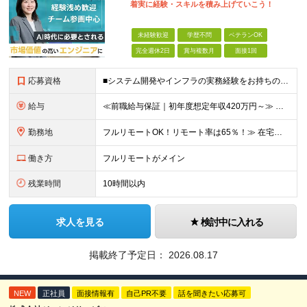
着実に経験・スキルを積み上げていこう！
未経験歓迎
学歴不問
ベテランOK
完全週休2日
賞与複数月
面接1回
応募資格
■システム開発やインフラの実務経験をお持ちの方（言語・工程・年数不問） ■学歴不問 ┗システムサポートや運用保守・テスターなど幅広い経験の方も歓迎します！ ┗独学や実務未経験者といった方からの応募も歓
給与
≪前職給与保証｜初年度想定年収420万円～≫ 月給35万円以上＋決算賞与＋交通費 ※スキル・経験を考慮の上、優遇します ※上記月給には固定残業代月20時間分(4万5000円以上)を含みます。超過し
勤務地
フルリモートOK！リモート率は65％！≫ 在宅勤務または東京・神奈川・埼玉・千葉のお客様先での勤務 ■本社 東京都港区芝2-22-15 STKビル 1F (変更の範囲)上記を除く当社関連勤務地
働き方
フルリモートがメイン
残業時間
10時間以内
求人を見る
検討中に入れる
掲載終了予定日：
2026.08.17
NEW
正社員
面接情報有
自己PR不要
話を聞きたい応募可