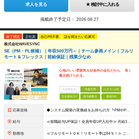
求人を見る
検討中に入れる
掲載終了予定日：
2026.08.27
終了間近
正社員
自己PR不要
話を聞きたい応募可
株式会社WAVESYNC
SE（PM・PL候補）｜年収500万円～｜チーム参画メイン｜フルリ
モート＆フレックス｜前給保証｜残業少なめ
心地のいい雰囲気＆好条件の会社だから、 長く
働き続けられる。
未経験歓迎
学歴不問
ベテランOK
完全週休2日
賞与複数月
面接1回
応募資格
◆システム開発の実務経をお持ちの方 ┗PMやPL経験がなくても挑戦したい意欲を高く評価します！ ◆学歴不問 ★転職回数・ブランクなど一切不問！ ＼こんな方にピッタリの会社です／ □商流が深くPL・
給与
≪前職給与UP保証！全員年収UP入社中≫ 月給32万円～＋賞与年4ヵ月分(業績により変動する場合もあります) ★スキルや経験を考慮の上、優遇します ★上記月給は固定残業代30時間分(月6万1000
勤務地
≪フルリモートＯＫ！リモート率は84％！≫ ご自宅や本社オフィスでの在宅勤務、または東京23区内を中心とした首都圏のクライアント先での勤務 ■本社 東京都文京区後楽1-1-5 水道橋外堀通ビル2F