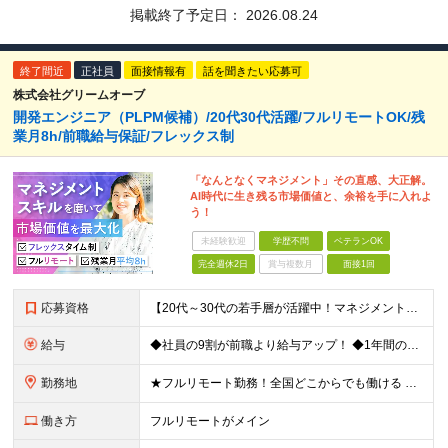
掲載終了予定日：
2026.08.24
終了間近
正社員
面接情報有
話を聞きたい応募可
株式会社グリームオーブ
開発エンジニア（PLPM候補）/20代30代活躍/フルリモートOK/残
業月8h/前職給与保証/フレックス制
「なんとなくマネジメント」その直感、大正解。
AI時代に生き残る市場価値と、余裕を手に入れよ
う！
未経験歓迎
学歴不問
ベテランOK
完全週休2日
賞与複数月
面接1回
応募資格
【20代～30代の若手層が活躍中！マネジメント未経験歓迎】 ●エンジニアとしての実務経験を3年以上お持ちの方 （開発言語や担当フェーズは不問） ●学歴不問 ★「PLやPMにステップアップしたい」 「
給与
◆社員の9割が前職より給与アップ！ ◆1年間の昇給で月給2万～4万円UPも可能！ 月給450,000円～531,500円+賞与年2回 ※経験・スキルを考慮の上、優遇いたします ※残業代につきまして
勤務地
★フルリモート勤務！全国どこからでも働ける 【事業所】 東京都品川区西五反田2-24-4 THE CROSS GOTANDA 1F ＼一人にならない！帰属意識を感じながら働ける／ リモートでもメン
働き方
フルリモートがメイン