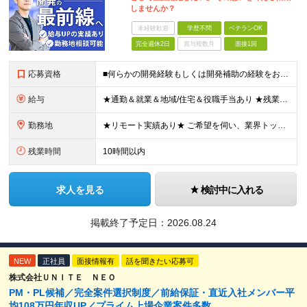
しませんか？
未経験歓迎
学歴不問
ベテランOK
完全週休2日
賞与複数月
面接1回
応募資格
■何らかの開発経験もしくは開発補助の経験をお持ちの方 ■学歴不問 ★ブランクのある方、地方在住の方も大歓迎です！
給与
★通勤＆就業＆地域/住宅＆役職手当あり ★残業代は全額支給 ★選べる給与制度あり！ ★東京・神奈川・千葉・埼玉勤務の場合 月給23.5万円～55万円＋諸手当 （残業代は全額支給） (20,000円の
勤務地
★リモート実績あり★ ご希望を伺い、業界トップクラス約7,000件の取引事業所数、90,000件以上のプロジェクトから検討をいたします。 全国の取引先での就業となります（沖縄を除く） ※勤務地
残業時間
10時間以内
求人を見る
検討中に入れる
掲載終了予定日：
2026.08.24
NEW
正社員
面接情報有
話を聞きたい応募可
株式会社ＵＮＩＴＥ ＮＥＯ
PM・PL候補／完全案件選択制度／前給保証・直近入社メンバー平
均108万円年収UP／プライム上場企業案件多数