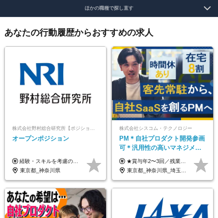
ほかの職種で探し直す
あなたの行動履歴からおすすめの求人
株式会社野村総合研究所【ポジションマッチ登録】
株式会社シスコム・テクノロジー
オープンポジション
PM＊自社プロダクト開発参画
可＊汎用性の高いマネジメン
トスキル＊年収1000万以上可
経験・スキルを考慮の上、決定します。
★賞与年2〜3回／残業代全額支給／子ども手当（月1万円）／誕生日手当（年1回1万円）★ ＜初年度の想定年収:600万円～800万円＞ 月給50万7000円～70万4000円＋賞与年2回＋決算賞与 ※経験・能力を考慮のうえ決定します。 ※専門性を高めながらチームを牽引する「プロジェクト推進力」を高く評価し、給与へダイレクトに反映します。 ※試用期間6ヶ月（待遇変動なし） 年収800万円以上も⽬指せます。 経験・スキル・前職給与を最大限に考慮し、 ご納得いただける条件を提示します。 【賞与】 年2〜3回支給（7月・12月＋業績により決算賞与） 当社では、目の前の案件による固定報酬だけが評価の全てではありません。 メンバー育成、現場でのポジション拡大、 ナレッジの共有、そして組織づくりへの参画など、 「会社への貢献度（ビジネスプロセス）」 を昇給・賞与へダイレクトに反映しています。 専門性を高める「技術」と、チームを前進させる「プロジェクト推進」。 この両輪を回すことで、確かなスキル成長と年収アップを同時に実現できる環境です。
東京都_神奈川県
東京都_神奈川県_埼玉県_千葉県