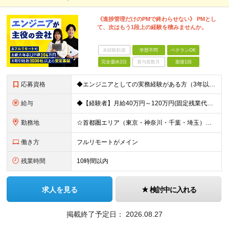
《進捗管理だけのPMで終わらせない》 PMとし
て、次はもう1段上の経験を積みませんか。
未経験歓迎
学歴不問
ベテランOK
完全週休2日
賞与複数月
面接1回
応募資格
◆エンジニアとしての実務経験がある方（3年以上） └システムやアプリの設計・開発、インフラ設計・構築の経験のある方を想定 ◆マネジメント経験は不問 ◆学歴不問／ブランクOK 【こんな方も歓迎です！】
給与
◆【経験者】月給40万円～120万円(固定残業代含む)+各種手当 ※月30時間（76,000円～）の固定残業代を含みます。 ※上記を超える時間外労働分は追加で支給。 ※6ヶ月の試用期間あり（条件に変動
勤務地
☆首都圏エリア（東京・神奈川・千葉・埼玉）・名古屋・大阪・福岡を中心とした全国各地のプロジェクト先に参画いただきます。 ※希望をヒアリングした上で決定します ☆全国各地からフルリモートOK 【本社】
働き方
フルリモートがメイン
残業時間
10時間以内
求人を見る
検討中に入れる
掲載終了予定日：
2026.08.27