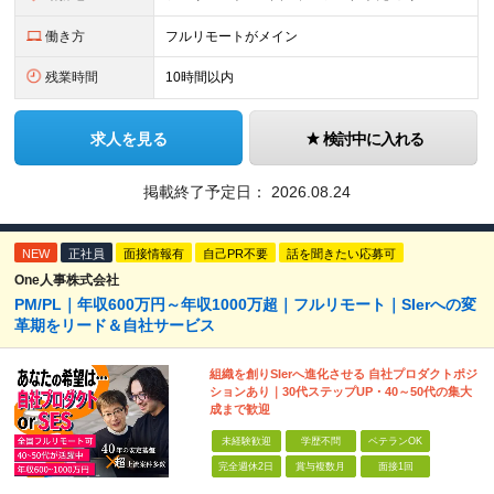
働き方
フルリモートがメイン
残業時間
10時間以内
求人を見る
検討中に入れる
掲載終了予定日：
2026.08.24
NEW
正社員
面接情報有
自己PR不要
話を聞きたい応募可
One人事株式会社
PM/PL｜年収600万円～年収1000万超｜フルリモート｜SIerへの変
革期をリード＆自社サービス
組織を創りSIerへ進化させる 自社プロダクトポジ
ションあり｜30代ステップUP・40～50代の集大
成まで歓迎
未経験歓迎
学歴不問
ベテランOK
完全週休2日
賞与複数月
面接1回