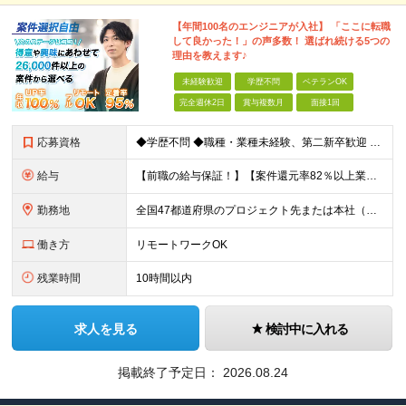
【年間100名のエンジニアが入社】 「ここに転職
して良かった！」の声多数！ 選ばれ続ける5つの
理由を教えます♪
未経験歓迎
学歴不問
ベテランOK
完全週休2日
賞与複数月
面接1回
応募資格
◆学歴不問 ◆職種・業種未経験、第二新卒歓迎 【具体的には】 1ヶ月でも実務経験があれば尚◎ ※豊富な経験者は特に給与面で大きな優遇有 ＜経験浅めの方でも歓迎＞ ★以下「◎」いずれかに該当され
給与
【前職の給与保証！】【案件還元率82％以上業界最高水準！】【転職者の100%が収入UPを実現！】 ＼スキルに見合った収入を望む方は、ぜひ！／ 【経験1年未満の方】 月給23万円～35万円 ※月給には
勤務地
全国47都道府県のプロジェクト先または本社（新宿区） ◎勤務地は希望を考慮。転勤はありません。 ◎フルリモート(完全在宅勤務）多数あります。 ◎転職時にお引越しをご検討の際には引越し費用または住宅手
働き方
リモートワークOK
残業時間
10時間以内
求人を見る
検討中に入れる
掲載終了予定日：
2026.08.24