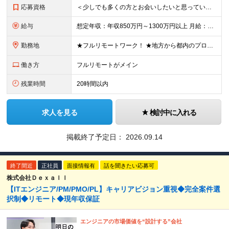
応募資格
＜少しでも多くの方とお会いしたいと思っています！＞ ◆学歴不問 ◆顧客業務や業務フローを理解し、システム要件を自力で整理できる方 ◆以下いずれかのご経験をお持ちの方 ・プロジェクトマネジメントの実務経
給与
想定年収：年収850万円～1300万円以上 月給：60万円～93万円以上＋賞与年2回 ※経験、能力などを考慮の上、当社規定により決定いたします。 ※上記には固定残業代20時間分（8万円～12.4万円
勤務地
★フルリモートワーク！ ★地方から都内のプロジェクトに参画する社員も多数！ ≪東京本社≫ 〒101-0041 東京都千代田区神田須田町二丁目19番地23 Daiwa 秋葉原ビル7階 ◎昨年移転したば
働き方
フルリモートがメイン
残業時間
20時間以内
求人を見る
検討中に入れる
掲載終了予定日：
2026.09.14
終了間近
正社員
面接情報有
話を聞きたい応募可
株式会社Ｄｅｘａｌｌ
【ITエンジニア/PM/PMO/PL】キャリアビジョン重視◆完全案件選
択制◆リモート◆現年収保証
エンジニアの市場価値を“設計する”会社