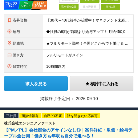
完全週休2日
賞与複数月
面接1回
応募資格
【30代～40代前半が活躍中！マネジメント未経験歓迎】 ●エンジニアとしての実務経験を3年以上お持ちの方 （開発言語や担当フェーズは不問） ●学歴不問 ★「PLやPMにステップアップしたい」 「後輩
給与
◆社員の9割が前職より給与アップ！ 月給450,000円～531,500円+賞与＋インセンティブ ※経験・スキルを考慮の上、優遇いたします ※残業代につきましては、面接時にご説明させていただきます
勤務地
★フルリモート勤務！全国どこからでも働ける ＼一人にならない！帰属意識を感じながら働ける／ リモートでもメンバー間のやり取りをスムーズに行えるように、 当社ではLINEグループを導入。活発なコミュニ
働き方
フルリモートがメイン
残業時間
10時間以内
求人を見る
検討中に入れる
掲載終了予定日：
2026.09.10
正社員
面接情報有
自己PR不要
話を聞きたい応募可
株式会社エンジニアファースト
【PM／PL】会社都合のアサインなし◎｜案件詳細・単価・給与テ
ーブル全公開！働き方も年収も自分で選べる！