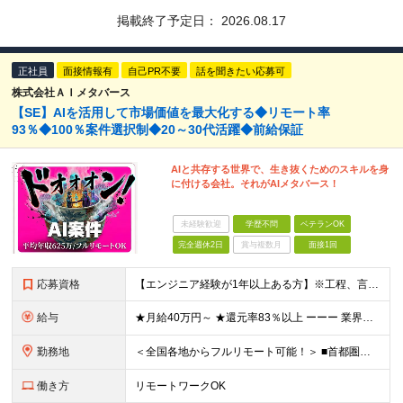
掲載終了予定日：
2026.08.17
正社員
面接情報有
自己PR不要
話を聞きたい応募可
株式会社ＡＩメタバース
【SE】AIを活用して市場価値を最大化する◆リモート率
93％◆100％案件選択制◆20～30代活躍◆前給保証
AIと共存する世界で、生き抜くためのスキルを身
に付ける会社。それがAIメタバース！
未経験歓迎
学歴不問
ベテランOK
完全週休2日
賞与複数月
面接1回
応募資格
【エンジニア経験が1年以上ある方】※工程、言語、領域、プロジェクト規模は問いません。 【必須条件】 ■エンジニア実務経験が1年以上ある方 ※工程、言語、領域、プロジェクト規模は問いません。 ※学歴不
給与
★月給40万円～ ★還元率83％以上 ーーー 業界最高水準の還元率を実現。 単価連動型の透明な報酬設計により、最先端技術への挑戦がそのまま収入アップにつながります。 ※上記には固定残業代（30時
勤務地
＜全国各地からフルリモート可能！＞ ■首都圏エリア（東京・神奈川・千葉・埼玉）・大阪・名古屋・福岡を中心とした全国各地のプロジェクト先に参画いただきます。 ※ご希望をお伺いした上で決定いたします ※転
働き方
リモートワークOK