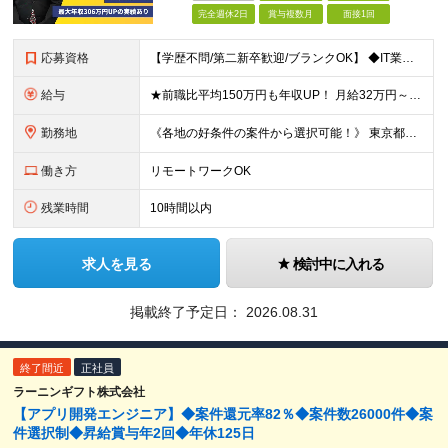
完全週休2日
賞与複数月
面接1回
応募資格
【学歴不問/第二新卒歓迎/ブランクOK】 ◆IT業界での何らかの実務経験を半年以上お持ちの方 ※経験した工程・使用製品などは不問です。 ◆学歴不問
給与
★前職比平均150万円も年収UP！ 月給32万円～67万円＋決算賞与 ※上記には、30時間分（5万7千円～12万1千円）の固定残業代が含まれています。 ◇超過分は別途支給 ◇試用期間3ヶ月（期間中の
勤務地
《各地の好条件の案件から選択可能！》 東京都、神奈川県、千葉県、埼玉県、大阪府、愛知県、福岡県の各プロジェクト先 ※希望を最大限考慮 ※リモート案件あり ※転居を伴う転勤なし ※U・Iターンも歓迎
働き方
リモートワークOK
残業時間
10時間以内
求人を見る
検討中に入れる
掲載終了予定日：
2026.08.31
終了間近
正社員
ラーニンギフト株式会社
【アプリ開発エンジニア】◆案件還元率82％◆案件数26000件◆案
件選択制◆昇給賞与年2回◆年休125日