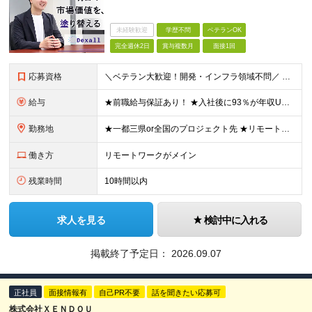
未経験歓迎
学歴不問
ベテランOK
完全週休2日
賞与複数月
面接1回
応募資格
＼ベテラン大歓迎！開発・インフラ領域不問／ ■ITプロジェクトにおけるマネジメント経験、もしくはPM、PMOのご経験をお持ちの方 ■学歴不問 ～このような方にオススメです～ ・「人材育成・マネジメン
給与
★前職給与保証あり！ ★入社後に93％が年収UPを実現 ★平均年収は【103万円UP】を実現 ★入社後年収最大【156万円UP】 ■月給40万円～90万円+昇給2回+賞与2回+各種手当 ＜スキル/
勤務地
★一都三県or全国のプロジェクト先 ★リモート率85%＆フルリモート案件多数 ★転居を伴う転勤なし ★U・Iターンも歓迎！地方在住者の採用実績も多数あり ■本社 東京都渋谷区恵比寿西1-32-16
働き方
リモートワークがメイン
残業時間
10時間以内
求人を見る
検討中に入れる
掲載終了予定日：
2026.09.07
正社員
面接情報有
自己PR不要
話を聞きたい応募可
株式会社ＸＥＮＤＯＵ