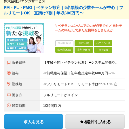
株式会社ジエンジサービス
PM・PL・PMO｜ベテラン歓迎｜5名規模の少数チームが中心｜フ
ルリモートOK｜直請け7割｜年収600万円〜
＼ベテランエンジニアの力が必要です／ 自社チ
ームのPMとして新たな挑戦をしませんか
未経験歓迎
学歴不問
ベテランOK
完全週休2日
賞与複数月
面接1回
応募資格
【年齢不問・ベテラン歓迎】 ■システム開発やインフラの実務経験をお持ちの方（言語・工程・年数不問） ■学歴不問 ≪こんな方はぜひご応募ください≫ □SE経験を積んだがリーダー・PLのポジションがない
給与
≪前職給与保証｜初年度想定年収600万円～≫ 月給45万円以上＋決算賞与＋交通費 ※スキル・経験を考慮の上、優遇します ※上記月給には固定残業代月20時間分(5万1000円以上)を含みます。超過し
勤務地
≪フルリモートＯＫ！リモート率は65％！≫ 在宅勤務または東京・神奈川・埼玉・千葉のお客様先での勤務 ■本社 東京都港区芝2-22-15 STKビル 1F (変更の範囲)上記を除く当社関連勤務地
働き方
フルリモートがメイン
残業時間
10時間以内
求人を見る
検討中に入れる