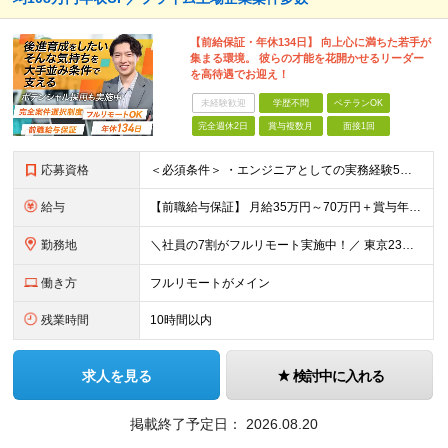
【前給保証・年休134日】 向上心に満ちた若手が
集まる環境。 彼らの才能を花開かせるリーダー
を高待遇でお迎え！
未経験歓迎
学歴不問
ベテランOK
完全週休2日
賞与複数月
面接1回
応募資格
＜必須条件＞ ・エンジニアとしての実務経験5年以上 ＜尚可条件＞ ・PM、PL経験 ・後輩指導やチームリーダーなど、何らかのリード経験 ※リーダー未経験の方のご応募も大歓迎です！ポテンシャル採用を
給与
【前職給与保証】 月給35万円～70万円＋賞与年2回＋各種手当 ※前職の給与・スキル・経験を考慮の上、決定いたします。 ※月給には固定残業代（月30時間分／5万円～10万円）を含みます。超過分は別途
勤務地
＼社員の7割がフルリモート実施中！／ 東京23区内など1都3県を中心としたプロジェクト先での勤務となります。 ※勤務地は希望を考慮します ≪本社≫ 東京都渋谷区恵比寿南1丁目3番7号 隅越ビル5階
働き方
フルリモートがメイン
残業時間
10時間以内
求人を見る
検討中に入れる
掲載終了予定日：
2026.08.20