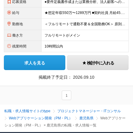
応募資格
●要件定義書作成または業務分析、法人顧客への提案・折衝の実務経験がある方 ●学歴不問 ≪契約社員のみ≫ ■契約の更新 有（半年ごと） ※入社半年後に実務習得の確認テストを実施し、 合格することが更
給与
★想定年収550万〜1289万円 ■契約社員 月給45.8万〜71.6万円 ★想定年収688万〜1611万円 ■正社員 月給57.3万〜89.5万円 ※給与は経験・スキルを考慮の上、決定します。
勤務地
＜フルリモートで通勤不要＆全国勤務OK＞ 原則フルリモート勤務となりますので、全国からのご応募をお待ちしています。 (変更の範囲)上記を除く当社関連勤務地
働き方
フルリモートがメイン
残業時間
10時間以内
求人を見る
検討中に入れる
掲載終了予定日：
2026.09.10
1
転職・求人情報サイトのtype
プロジェクトマネージャー・ITコンサル
Webアプリケーション開発（PM・PL）
鹿児島県
Webアプリケー
ション開発（PM・PL） × 鹿児島県の転職・求人情報一覧