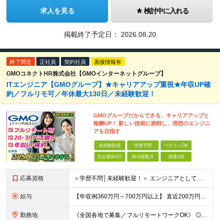
求人を見る
検討中に入れる
掲載終了予定日：
2026.08.20
終了間近
正社員
契約社員
面接情報有
GMOコネクトHR株式会社【GMOインターネットグループ】
ITエンジニア【GMOグループ】★キャリアアップ重視★年収UP確
約／フルリモ可／年休最大130日／未経験歓迎！
GMOグループだからできる、キャリアアップと
報酬UP！ 新しい技術に挑戦し、理想のエンジニ
アを目指す
未経験歓迎
学歴不問
ベテランOK
完全週休2日
賞与複数月
面接1回
応募資格
＜学歴不問│未経験歓迎！＞ エンジニアとしての実務経験をお持ちでない方も！ ◎未経験者も手厚くサポート！ └IT経験がなくても、研修制度や先輩エンジニアの支援が充実しており、ゼロからでも安心してチャ
給与
【年収例360万円～700万円以上】 直近200万円UPした例もあり！ ＜月給例＞ ・経験8年以上：月給54万円～＋決算賞与 ・経験5年以上：月給45万円～＋決算賞与 ・経験3年以上：月給35万円～
勤務地
《全国各地で募集／フルリモートワークOK》 ◎ご自宅から参画できるプロジェクトをご用意します！ ◎転居を伴う転勤はありません ※北海道から沖縄まで、全国各地にお住まいのエンジニアを歓迎！ ※職種・経