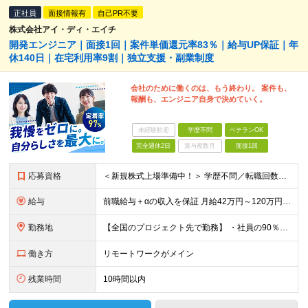
正社員
面接情報有
自己PR不要
株式会社アイ・ディ・エイチ
開発エンジニア｜面接1回｜案件単価還元率83％｜給与UP保証｜年
休140日｜在宅利用率9割｜独立支援・副業制度
会社のために働くのは、もう終わり。 案件も、
報酬も、エンジニア自身で決めていく。
未経験歓迎
学歴不問
ベテランOK
完全週休2日
賞与複数月
面接1回
応募資格
＜新規株式上場準備中！＞ 学歴不問／転職回数不問／20代～50代の幅広い年代が活躍中です！ ▼必須要件 何らかのシステム開発経験をお持ちの方（開発・インフラ不問） ▼歓迎条件 プロジェクトマネジメ
給与
前職給与＋αの収入を保証 月給42万円～120万円＋各種手当＋賞与 給与基準が明確かつ高還元です。 一人ひとりが安定した環境のもと、長く活躍できる職場を目指しています。 ※平均年収650万円 ・還
勤務地
【全国のプロジェクト先で勤務】 ・社員の90％以上がリモートワークを導入 ・フルリモートで全国各地から勤務可 【本社】 埼玉県草加市谷塚町580-1 エスワンプラザ3F-1 【東京営業所】 東京都
働き方
リモートワークがメイン
残業時間
10時間以内