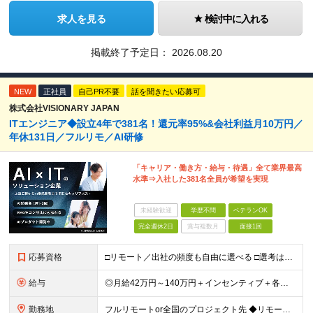
求人を見る
検討中に入れる
掲載終了予定日：
2026.08.20
NEW
正社員
自己PR不要
話を聞きたい応募可
株式会社VISIONARY JAPAN
ITエンジニア◆設立4年で381名！還元率95%&会社利益月10万円／
年休131日／フルリモ／AI研修
「キャリア・働き方・給与・待遇」全て業界最高
水準⇒入社した381名全員が希望を実現
未経験歓迎
学歴不問
ベテランOK
完全週休2日
賞与複数月
面接1回
応募資格
□リモート／出社の頻度も自由に選べる □選考は役員とWeb面談1回のみ □学歴不問／第二新卒歓迎／ブランクOK 【応募条件】 ◎ITエンジニアの実務経験1年以上をお持ちの方 └言語・業界・ジャンル不
給与
◎月給42万円～140万円＋インセンティブ＋各種手当 ・エンジニア平均年収640万円 ・入社したエンジニア全員年収UP！平均180万円UP！ ・還元率80~95%！平均還元率86.9% ・単価連動型⇒
勤務地
フルリモートor全国のプロジェクト先 ◆リモート実施率93%（リモート／出社の頻度も自分で選べる） ◆UIターン歓迎！転勤なし ※(変更の範囲)上記を除く当社関連勤務地 ＼独立した評価機関による評価