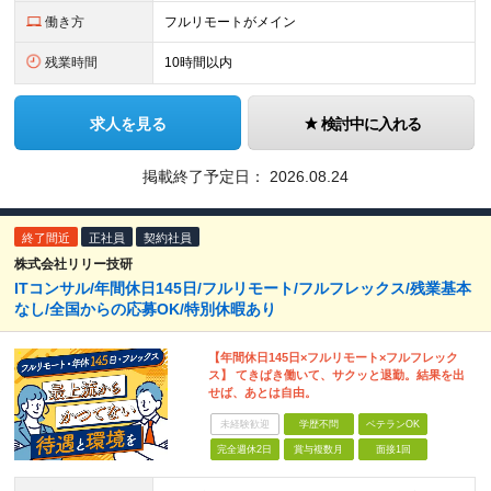
働き方
フルリモートがメイン
残業時間
10時間以内
求人を見る
検討中に入れる
掲載終了予定日：
2026.08.24
終了間近
正社員
契約社員
株式会社リリー技研
ITコンサル/年間休日145日/フルリモート/フルフレックス/残業基本
なし/全国からの応募OK/特別休暇あり
【年間休日145日×フルリモート×フルフレック
ス】 てきぱき働いて、サクッと退勤。結果を出
せば、あとは自由。
未経験歓迎
学歴不問
ベテランOK
完全週休2日
賞与複数月
面接1回