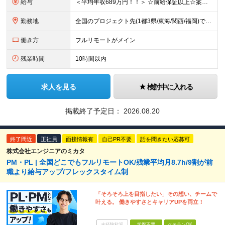
給与
＜平均年収689万円！！＞ ☆前給保証以上☆案件待機期間も給与保証あり☆ 月給40万円～150万円（固定残業代含む） ※経験や能力を考慮し決定します ※試用期間6ヶ月あり。条件や待遇に差異はありません
勤務地
全国のプロジェクト先(1都3県/東海/関西/福岡)での勤務となります。 ★全国から参画可能な案件あり！ ★リモートワーク・リモート併用・常駐案件すべてあり！ ★転居を伴う転勤はナシ ┗1人1人の働き
働き方
フルリモートがメイン
残業時間
10時間以内
求人を見る
検討中に入れる
掲載終了予定日：
2026.08.20
終了間近
正社員
面接情報有
自己PR不要
話を聞きたい応募可
株式会社エンジニアのミカタ
PM・PL | 全国どこでもフルリモートOK/残業平均月8.7h/9割が前
職より給与アップ/フレックスタイム制
「そろそろ上を目指したい」その想い、チームで
叶える。 働きやすさとキャリアUPを両立！
未経験歓迎
学歴不問
ベテランOK