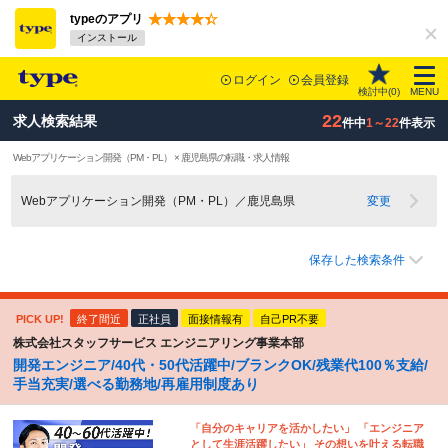
typeのアプリ
インストール
ログイン
会員登録
検討中(
0
)
MENU
22
求人検索結果
件中
1～22
件表示
Webアプリケーション開発（PM・PL） × 鹿児島県の転職・求人情報
Webアプリケーション開発（PM・PL）／鹿児島県
変更
保存した検索条件
PICK UP!
終了間近
正社員
面接情報有
自己PR不要
株式会社スタッフサービス エンジニアリング事業本部
開発エンジニア/40代・50代活躍中/ブランクOK/残業代100％支給/
手当充実/選べる勤務地/再雇用制度あり
「自分のキャリアを活かしたい」 「エンジニア
として生涯活躍したい」 その想いを叶える転職