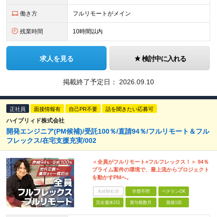
働き方
フルリモートがメイン
残業時間
10時間以内
求人を見る
検討中に入れる
掲載終了予定日：
2026.09.10
正社員
面接情報有
自己PR不要
話を聞きたい応募可
ハイブリィド株式会社
開発エンジニア(PM候補)/受託100％/直請94％/フルリモート＆フル
フレックス/在宅支援充実/002
＜全員がフルリモート×フルフレックス！＞ 94％
プライム案件の環境で、最上流からプロジェクト
を動かすPMへ。
未経験歓迎
学歴不問
ベテランOK
完全週休2日
賞与複数月
面接1回