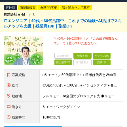
正社員
面接情報有
自己PR不要
話を聞きたい応募可
株式会社ｅ‐Ｍｉｎｔ
ITエンジニア｜40代～60代活躍中｜これまでの経験+AI活用でスキ
ルアップを支援｜残業月10h｜副業OK
＼40代～60代活躍中！／ 「この歳で転職なん
て」─そう思っていたあなたへ
未経験歓迎
学歴不問
ベテランOK
完全週休2日
賞与複数月
面接1回
応募資格
□リモート／50代活躍中！ □選考は代表とWeb面談1回のみ □カジュアル面談も大歓迎！ 【応募条件】 ◎ITエンジニアの開発の実務経験をお持ちの方 └言語・業界・ジャンル不問（インフラ案件も多数！
給与
◎月給40万円～100万円＋インセンティブ＋各種手当 ・年収120万〜300万円UPの実績も！ ・平均年収UP率は1.1～1.3倍 ・案件単価100%公開 × 単価連動の給与制度 ・能力等を考慮の上
勤務地
フルリモートor全国のプロジェクト先 ◆リモート実施率80% ◆UIターン歓迎！転勤なし ※(変更の範囲)上記を除く当社関連勤務地 本社：東京都新宿区西新宿3-9-23 西新宿大和ビル3F ＼AI
働き方
リモートワークがメイン
残業時間
10時間以内