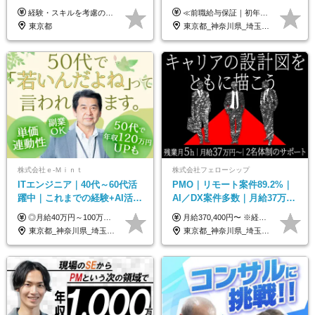
｜チーム参画中心｜フルリモ
経験・スキルを考慮の上、決定します。 ▼参考情報 ----------------------- ＜想定年収850万円～1,500万円（基礎給与・賞与2回含む）＞ 月給42万円～ ※時間外勤務手当・諸手当等別途 ※試用期間3ヶ月 ※残業手当有り
≪前職給与保証｜初年度想定年収420万円～≫ 月給35万円以上＋決算賞与＋交通費 ※スキル・経験を考慮の上、優遇します ※上記月給には固定残業代月20時間分(4万5000円以上)を含みます。超過した場合は、その分追加支給します ※試用期間3～6ヵ月は固定残業代なし(雇用形態やその他待遇・福利厚生は同じです) ＝＝＝＝＝＝＝＝＝＝＝ ▼実力と成長にこだわった評価制度▼ 年2回の評価で昇給・昇格が決まります。 評価は、就業先のお客様からの評価をベースに、目標達成状況やプロジェクトでの役割・貢献度などを総合的に判断して決定します。 日々の働きぶりを実際に見ているお客様の声を反映することで、より公平で納得感のある評価を実現しています。 また、評価後は面談を通じてフィードバックを行い、今後の成長やキャリアについて一緒に考えていきます。 ▼成長につながる目標設定▼ 半期ごとに、具体的な行動ベースの目標を設定し、その達成度や取り組みのプロセスを評価に反映します。 目標は、お客様からのフィードバックや現場での課題をもとに設定するため、「今何を伸ばすべきか」が明確になります。 また、上司との面談を通じて振り返りと次の目標設定を行い、継続的なスキルアップと市場価値の向上を支援しています。
ート可｜自社サービスあり
東京都
東京都_神奈川県_埼玉県_千葉県_大阪府_愛知県_北海道_青森県_岩手県_宮城県_秋田県_山形県_福島県_茨城県_栃木県_群馬県_新潟県_山梨県_長野県_富山県_石川県_福井県_静岡県_岐阜県_三重県_兵庫県_京都府_滋賀県_奈良県_和歌山県_広島県_岡山県_鳥取県_島根県_山口県_徳島県_香川県_愛媛県_高知県_福岡県_熊本県_佐賀県_長崎県_大分県_宮崎県_鹿児島県_沖縄県
株式会社ｅ‐Ｍｉｎｔ
株式会社フェローシップ
ITエンジニア｜40代～60代活
PMO｜リモート案件89.2%｜
躍中｜これまでの経験+AI活用
AI／DX案件多数｜月給37万円
でスキルアップを支援｜残業
～｜300万円の年収UP事例有
◎月給40万円～100万円＋インセンティブ＋各種手当 ・年収120万〜300万円UPの実績も！ ・平均年収UP率は1.1～1.3倍 ・案件単価100%公開 × 単価連動の給与制度 ・能力等を考慮の上、決定いたします ※試用期間6ヵ月あり（待遇の変更はありません） ※固定残業代（月20～30時間・3万円～8万円）を含みます 《具体的には...》 ・案件単価65万円⇒年収約500万円 ・案件単価80万円⇒年収約600万円 ・案件単価120万円⇒年収約900万円 ＼ AIで生産性5倍になり給与UP ／ ◇案件単価100%公開 × 単価連動の給与制度 ◇年収120万〜300万UPの実績あり 「単価が上がれば、その分しっかり報われる」 そんなシンプルで納得できる評価制度です。 ⚫️年収300万円アップの実績も 参画する案件の単価を全て公開。 給与は単価に連動しているため納得感持って働くことが可能です。 過去には転職しただけで300万円以上アップした方もいます。 現場でAIを活用して成果を出して単価アップにつながったケースが多数！ ・AIツール利用料金全額負担 ・資格取得補助 ・月給保証制度 ・各種手当
月給370,400円〜 ※経験やスキルを考慮し、決定いたします ※上記金額には固定残業代（30時間分/70,400円～）を含みます。超過分は別途全額支給いたします ※試用期間6カ月あり（期間中の給与・待遇に差異はありません） ★想定年収4,444,800円～ ★50万円～300万円の年収UP事例があります！
月10h｜副業OK
｜PMO経験不問
東京都_神奈川県_埼玉県_千葉県_大阪府_愛知県_北海道_青森県_岩手県_宮城県_秋田県_山形県_福島県_茨城県_栃木県_群馬県_新潟県_山梨県_長野県_富山県_石川県_福井県_静岡県_岐阜県_三重県_兵庫県_京都府_滋賀県_奈良県_和歌山県_広島県_岡山県_鳥取県_島根県_山口県_徳島県_香川県_愛媛県_高知県_福岡県_熊本県_佐賀県_長崎県_大分県_宮崎県_鹿児島県_沖縄県
東京都_神奈川県_埼玉県_千葉県