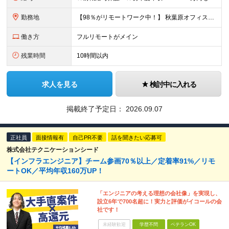
勤務地
【98％がリモートワーク中！】 秋葉原オフィス、または福岡オフィス ※転勤はありません ＜本社＞ 東京都台東区台東4-14-7 日警東京ビル5F ＜福岡営業所＞ 福岡県福岡市博多区博多駅前1-2
働き方
フルリモートがメイン
残業時間
10時間以内
求人を見る
検討中に入れる
掲載終了予定日：
2026.09.07
正社員
面接情報有
自己PR不要
話を聞きたい応募可
株式会社テクニケーションシード
【インフラエンジニア】チーム参画70％以上／定着率91%／リモ
ートOK／平均年収160万UP！
「エンジニアの考える理想の会社像」を実現し、
設立6年で700名超に！実力と評価がイコールの会
社です！
未経験歓迎
学歴不問
ベテランOK