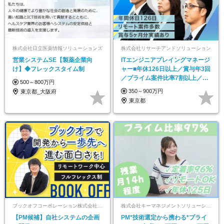
株式会社日立医薬情報ソリューションズ
株式会社リサーチアンドソリューション
営業システムSE【製薬企業向
ITエンジニアプレイングマネージ
け】◆フレックスタイム制
ャー■年休126日以上／賞与年3回
／プライム案件比率7割以上／在
500～800万円
宅勤務OK
350～900万円
東京都_大阪府
東京都
ブックオフコーポレーション株式会社【東証プライム上場企業100％子会社】
株式会社キーマネジメントソリューションズ
【PM候補】自社システムの企画
PM*技術選定から携わる*プライ