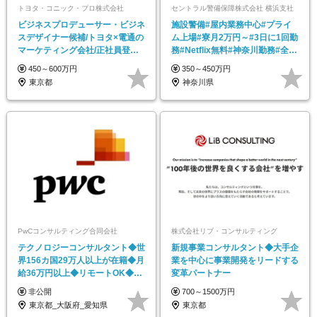
トヨタ・コニック・プロ株式会社
セントラル警備保障株式会社 横浜支社
ビジネスプロデューサー・ビジネ
施設警備#屋内業務中心#プライ
スデザイナー候補/トヨタ×電通の
ム上場#寮月2万円～#3日に1回勤
マーケティング会社/正社員登用
務#Netflix無料#神奈川勤務#全員
率9割/第二新卒
面接
450～600万円
350～450万円
東京都
神奈川県
PwCコンサルティング合同会社
株式会社リブ・コンサルティング
テクノロジーコンサルタント◆世
新規事業コンサルタント◆大手企
界156カ国29万人以上が在籍◆月
業を中心に事業開発をリードする
給36万円以上◆リモートOK◆フ
変革パートナー
レックスあり
非公開
700～1500万円
東京都_大阪府_愛知県
東京都