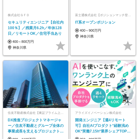
株式会社ＧＦＤ
富士通株式会社【ポジションマッチ登録】
セキュリティエンジニア【自社内
IT系オープンポジション
100％】／残業月6.2h／年休128
400～900万円
日／リモートOK／住宅手当あり
神奈川県
400～800万円
神奈川県
住友不動産株式会社【東証プライム上場】
アライズイノベーション株式会社
DX推進プロジェクトマネージャ
開発エンジニア【週4リモート
ー／住友不動産とグループ全体の
可】自社AIプロダクト*経験浅め
事業成⻑を⽀えるプロジェクト管
OK*実働7.15h*業界シェアTOPク
理
ラス