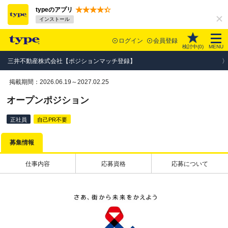
typeのアプリ
インストール
ログイン
会員登録
検討中(
0
)
MENU
三井不動産株式会社【ポジションマッチ登録】
掲載期間：2026.06.19～2027.02.25
オープンポジション
正社員
自己PR不要
募集情報
仕事内容
応募資格
応募について