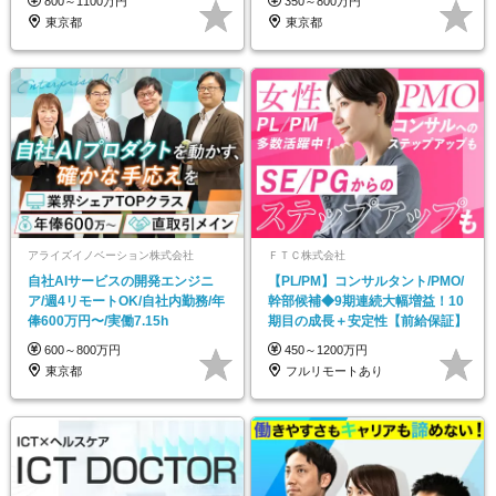
800～1100万円
350～800万円
東京都
東京都
アライズイノベーション株式会社
ＦＴＣ株式会社
自社AIサービスの開発エンジニ
【PL/PM】コンサルタント/PMO/
ア/週4リモートOK/自社内勤務/年
幹部候補◆9期連続大幅増益！10
俸600万円〜/実働7.15h
期目の成長＋安定性【前給保証】
600～800万円
450～1200万円
東京都
フルリモートあり