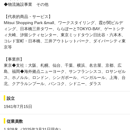
◆物流施設事業 その他
【代表的商品・サービス】
Mitsui Shopping Park &mall、ワークスタイリング、霞が関ビルデ
ィング、日本橋三井タワー、ららぽーとTOKYO-BAY、ゲートシテ
ィ大崎、汐留シティセンター、東京ミッドタウン日比谷・六本木、
コレド室町・日本橋、三井アウトレットパーク、ダイバーシティ東
京等
【事業所】
東京◆支社：大阪、札幌、仙台、千葉、横浜、名古屋、京都、広
島、福岡◆海外拠点ニューヨーク、サンフランシスコ、ロサンゼル
ス、ホノルル、ロンドン、シンガポール、ベンガルール、上海、台
北、クアラルンプール、バンコク、シドニー、ダラス
設立
1941年7月15日
従業員数
1,928名（2025年3月31日現在）