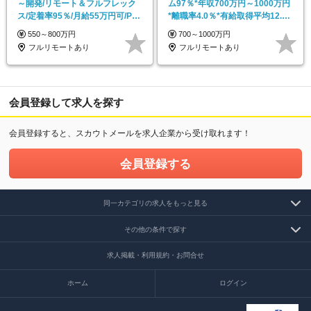
～開発/リモート＆フルフレック
ム97％*年収700万円～1000万円
ス/定着率95％/月給55万円可/PM
*離職率4.0％*有給取得平均12.3
経験不問
日
550～800万円
700～1000万円
フルリモートあり
フルリモートあり
会員登録して求人を探す
会員登録すると、スカウトメールを求人企業から受け取れます！
会員登録する
同一カテゴリの求人をもっと見る
その他の条件で探す
求人掲載・利用規約・お問合せ
ホーム
ログイン