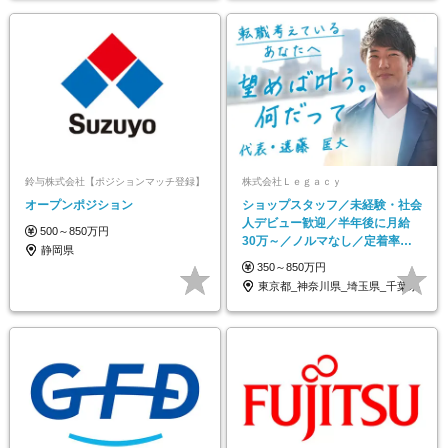
鈴与株式会社【ポジションマッチ登録】
株式会社Ｌｅｇａｃｙ
オープンポジション
ショップスタッフ／未経験・社会
人デビュー歓迎／半年後に月給
500～850万円
30万～／ノルマなし／定着率
静岡県
100％／残業基本なし
350～850万円
東京都_神奈川県_埼玉県_千葉県