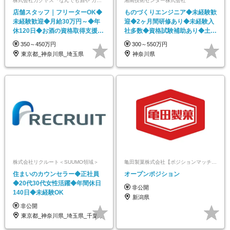
株式会社カクヤス『なんでも酒や カクヤス』
湘南技術センター株式会社
店舗スタッフ｜フリーターOK◆
ものづくりエンジニア◆未経験歓
未経験歓迎◆月給30万円～◆年
迎◆2ヶ月間研修あり◆未経験入
休120日◆お酒の資格取得支援制
社多数◆資格試験補助あり◆土日
度あり
祝休み◆賞与年2回
350～450万円
300～550万円
東京都_神奈川県_埼玉県
神奈川県
株式会社リクルート＜SUUMO領域＞
亀田製菓株式会社【ポジションマッチ登録】
住まいのカウンセラー◆正社員
オープンポジション
◆20代30代女性活躍◆年間休日
非公開
140日◆未経験OK
新潟県
非公開
東京都_神奈川県_埼玉県_千葉県