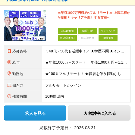
≪年収1000万円確約×フルリモート≫ 上流工程か
ら技術とキャリアを牽引する存在へ
未経験歓迎
学歴不問
ベテランOK
完全週休2日
賞与複数月
面接1回
応募資格
＼40代・50代も活躍中！／ ★学歴不問 ★インフラエンジニアの経験を5年以上お持ちの方 ≪こんな方にピッタリです！≫ ◎自身の市場価値を正当に評価してほしい ◎今より年収をアップさせたい ◎多彩な
給与
★年収1000万～スタート！ 年俸1,000万円～1,162万8,000円（12分割） ※経験・スキルを考慮の上決定します ※上記金額には固定残業代（月30h分・158,400円～184,000円
勤務地
★100％フルリモート！ ★転居を伴う転勤なし 本社またはプロジェクト先にて勤務いただきます！ ※プロジェクト先は一都三県及び23区内がメイン 【本社】 東京都新宿区神楽坂1-2 研究社英語センタ
働き方
フルリモートがメイン
残業時間
10時間以内
求人を見る
検討中に入れる
掲載終了予定日：
2026.08.31