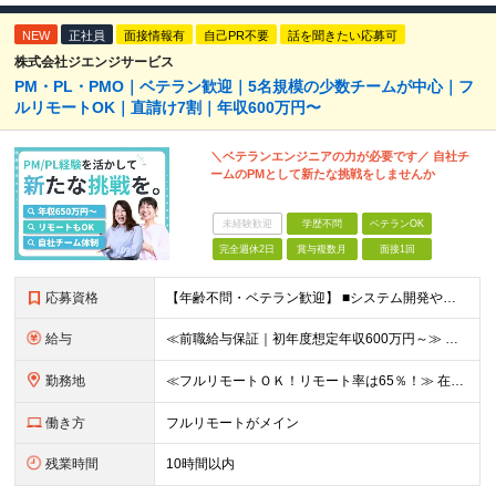
NEW
正社員
面接情報有
自己PR不要
話を聞きたい応募可
株式会社ジエンジサービス
PM・PL・PMO｜ベテラン歓迎｜5名規模の少数チームが中心｜フ
ルリモートOK｜直請け7割｜年収600万円〜
＼ベテランエンジニアの力が必要です／ 自社チ
ームのPMとして新たな挑戦をしませんか
未経験歓迎
学歴不問
ベテランOK
完全週休2日
賞与複数月
面接1回
応募資格
【年齢不問・ベテラン歓迎】 ■システム開発やインフラの実務経験をお持ちの方（言語・工程・年数不問） ■学歴不問 ≪こんな方はぜひご応募ください≫ □SE経験を積んだがリーダー・PLのポジションがない
給与
≪前職給与保証｜初年度想定年収600万円～≫ 月給45万円以上＋決算賞与＋交通費 ※スキル・経験を考慮の上、優遇します ※上記月給には固定残業代月20時間分(5万1000円以上)を含みます。超過し
勤務地
≪フルリモートＯＫ！リモート率は65％！≫ 在宅勤務または東京・神奈川・埼玉・千葉のお客様先での勤務 ■本社 東京都港区芝2-22-15 STKビル 1F (変更の範囲)上記を除く当社関連勤務地
働き方
フルリモートがメイン
残業時間
10時間以内