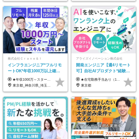
株式会社Ｃｒａｎｅ＆Ｉ
アライズイノベーション株式会社
インフラエンジニア*フルリモ
開発エンジニア【週4リモート
ートOK*年収1000万以上確約*
可】自社AIプロダクト*経験浅
前職給与保障*残業月9.8h*40
めOK*実働7.15h*業界シェア
★年収1000万～スタート！ 年俸1,000万円～1,162万8,000円（12分割） ※経験・スキルを考慮の上決定します ※上記金額には固定残業代（月30h分・158,400円～184,000円）を含みます ※超過分は別途全額支給します ※試用期間2ヶ月間あり（その他待遇に差異はありません）
★在宅勤務手当あり（1日あたり500円） ★交通費は一律で支給します 年俸制：360万円〜800万円（12分割し、月々30万円～66.6万円を支給） ※経験・スキルを考慮して決定いたします。 ※上記金額には固定残業代（40時間分/7.5万円～16.6万円）を含みます。超過分は全額支給します。
代50代活躍
TOPクラス
東京都_神奈川県_埼玉県_千葉県_大阪府_愛知県_北海道_青森県_岩手県_宮城県_秋田県_山形県_福島県_茨城県_栃木県_群馬県_新潟県_山梨県_長野県_富山県_石川県_福井県_静岡県_岐阜県_三重県_兵庫県_京都府_滋賀県_奈良県_和歌山県_広島県_岡山県_鳥取県_島根県_山口県_徳島県_香川県_愛媛県_高知県_福岡県_熊本県_佐賀県_長崎県_大分県_宮崎県_鹿児島県_沖縄県
東京都