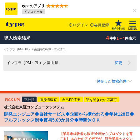
typeのアプリ
インストール
ログイン
会員登録
検討中(
0
)
MENU
4
求人検索結果
件中
1～4
件表示
インフラ（PM・PL） × 富山県の転職・求人情報
インフラ（PM・PL）／富山県
変更
保存した検索条件
PICK UP!
正社員
面接情報有
自己PR不要
話を聞きたい応募可
株式会社東証コンピュータシステム
開発エンジニア◆自社サービス◆企画から携われる◆年休128日◆
フルフレックス制◆賞与5.69か月分◆時間休ＯＫ
【業界未経験者も歓迎/企画からプロダクトを育
てる】 あなたのアイデアが、証券業界のスタン