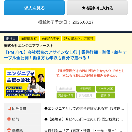
求人を見る
検討中に入れる
掲載終了予定日：
2026.08.17
正社員
面接情報有
自己PR不要
話を聞きたい応募可
株式会社エンジニアファースト
【PM／PL】会社都合のアサインなし◎｜案件詳細・単価・給与テ
ーブル全公開！働き方も年収も自分で選べる！
《進捗管理だけのPMで終わらせない》 PMとし
て、次はもう1段上の経験を積みませんか。
未経験歓迎
学歴不問
ベテランOK
完全週休2日
賞与複数月
面接1回
応募資格
◆エンジニアとしての実務経験がある方（3年以上） └システムやアプリの設計・開発、インフラ設計・構築の経験のある方を想定 ◆マネジメント経験は不問 ◆学歴不問／ブランクOK 【こんな方も歓迎です！】
給与
◆【経験者】月給40万円～120万円(固定残業代含む)+各種手当 ※月30時間（76,000円～）の固定残業代を含みます。 ※上記を超える時間外労働分は追加で支給。 ※6ヶ月の試用期間あり（条件に変動
勤務地
☆首都圏エリア（東京・神奈川・千葉・埼玉）・名古屋・大阪・福岡を中心とした全国各地のプロジェクト先に参画いただきます。 ※希望をヒアリングした上で決定します ☆全国各地からフルリモートOK 【本社】