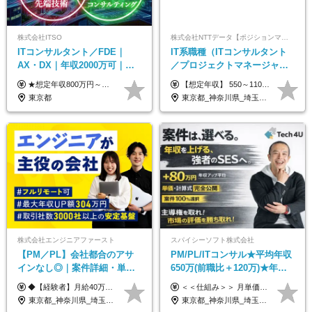
株式会社ITSO
株式会社NTTデータ【ポジションマッチ登録】
ITコンサルタント／FDE｜
IT系職種（ITコンサルタント
AX・DX｜年収2000万可｜取
／プロジェクトマネージャー
引先の9割が大手企業｜残業月
／ITアーキテクト）
★想定年収800万円～最大2000万円可 ★前職給与を考慮 ★ストックオプション付与あり（IPO間近） ★昇給制度あり ┗入社6カ月後に3％以上の昇給があります。その後、業績に合わせて適宜、昇給します。 月給66万円～166.6万円 ※経験、スキルにあわせて相談のうえ決定します。 ※残業手当は残業時間に応じて別途全額支給 ※試用期間6ヶ月（期間中、給与・待遇に差異はありません）
【想定年収】 550～1100万 【想定役職】 課長代理 主任 一般 ※これまでの経験・年齢などを考慮し、当社給与規則に基づき決定します。 ※残業手当 一般社員（定型勤務・フレックスタイム制）の場合：時間外労働連動支給 一般社員（専門業務型裁量労働制）・管理職の場合：なし 裁量労働の場合について裁量労働手当がございますが、超過分の時間外手当の支給はありません。 （固定残業手当ではないため） ※裁量労働手当 一般社員（専門業務型裁量労働制）の場合：別途、裁量労働手当の支給がございます。
10h｜リモート案件有
東京都
東京都_神奈川県_埼玉県_千葉県_大阪府_愛知県_北海道_青森県_岩手県_宮城県_秋田県_山形県_福島県_茨城県_栃木県_群馬県_新潟県_山梨県_長野県_富山県_石川県_福井県_静岡県_岐阜県_三重県_兵庫県_京都府_滋賀県_奈良県_和歌山県_広島県_岡山県_鳥取県_島根県_山口県_徳島県_香川県_愛媛県_高知県_福岡県_熊本県_佐賀県_長崎県_大分県_宮崎県_鹿児島県_沖縄県
株式会社エンジニアファースト
スパイシーソフト株式会社
【PM／PL】会社都合のアサ
PM/PL/ITコンサル★平均年収
インなし◎｜案件詳細・単
650万(前職比＋120万)★年間
価・給与テーブル全公開！働
休日132日★残業月平均7.4h★
◆【経験者】月給40万円～120万円(固定残業代含む)+各種手当 ※月30時間（76,000円～）の固定残業代を含みます。 ※上記を超える時間外労働分は追加で支給。 ※6ヶ月の試用期間あり（条件に変動なし） ・年収平均176万円アップ ・前職給与を保証 ◆単価連動性×還元率84％～100％で収入の大幅UPが可能 ・案件単価が月50万円の場合：年収417万円 ・案件単価が月70万円の場合：年収584万円 ・案件単価が月100万円の場合：年収834万円
＜＜仕組み＞＞ 月単価に応じて会社HPで公開しているテーブルにもとづき毎月決定されます！ https://www.tech4u.dev/payroll ＜＜実績＞＞ PM/PL・ITコンサル職の平均年収実績：650万円 前職比平均：＋120万円 ＜＜PM/PL・ITコンサル案件＞＞ ・PMO／進捗・課題管理：600〜800万円 ・要件定義／業務改善支援：650〜850万円 ・開発PM／PL：750〜1000万円 ・インフラPM／PL：750〜1000万円 ・ITコンサル／導入支援：800〜1000万円 ＜＜リーダークラス＞＞ 還元率：85〜90％ ・月単価100万円 → 年収約960万円 ・月単価120万円 → 年収約1150万円 ・月単価140万円 → 年収約1300万円 ※単価・還元率はすべて公開 ※待機時も給与保証 ※還元率は他社にあわせ社保の会社負担分も含めています 月給25万円～67万円＋賞与年2回 ※上記には、30時間分（4万5千円～12万1千円）の固定残業代が含まれています。超過分は別途支給します。 ※試用期間中も給与、福利厚生に差異なし 【固定残業代について】 固定残業30時間分（45,000円～121,000円）を含む ※超過分は別途全額支給
き方も年収も自分で選べる！
リモあり
東京都_神奈川県_埼玉県_千葉県_大阪府_愛知県_北海道_青森県_岩手県_宮城県_秋田県_山形県_福島県_茨城県_栃木県_群馬県_新潟県_山梨県_長野県_富山県_石川県_福井県_静岡県_岐阜県_三重県_兵庫県_京都府_滋賀県_奈良県_和歌山県_広島県_岡山県_鳥取県_島根県_山口県_徳島県_香川県_愛媛県_高知県_福岡県_熊本県_佐賀県_長崎県_大分県_宮崎県_鹿児島県_沖縄県
東京都_神奈川県_埼玉県_千葉県_大阪府_愛知県_兵庫県_京都府_福岡県