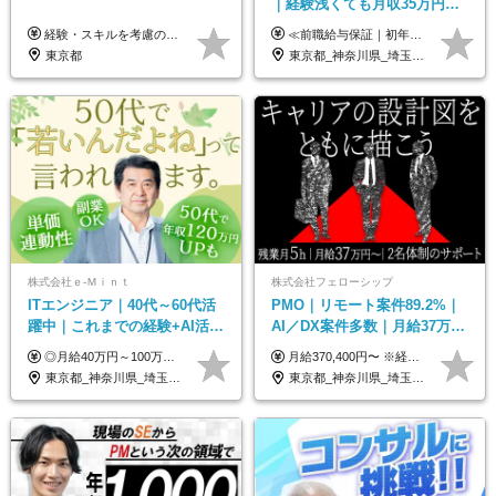
｜経験浅くても月収35万円～
｜チーム参画中心｜フルリモ
経験・スキルを考慮の上、決定します。 ▼参考情報 ----------------------- ＜想定年収850万円～1,500万円（基礎給与・賞与2回含む）＞ 月給42万円～ ※時間外勤務手当・諸手当等別途 ※試用期間3ヶ月 ※残業手当有り
≪前職給与保証｜初年度想定年収420万円～≫ 月給35万円以上＋決算賞与＋交通費 ※スキル・経験を考慮の上、優遇します ※上記月給には固定残業代月20時間分(4万5000円以上)を含みます。超過した場合は、その分追加支給します ※試用期間3～6ヵ月は固定残業代なし(雇用形態やその他待遇・福利厚生は同じです) ＝＝＝＝＝＝＝＝＝＝＝ ▼実力と成長にこだわった評価制度▼ 年2回の評価で昇給・昇格が決まります。 評価は、就業先のお客様からの評価をベースに、目標達成状況やプロジェクトでの役割・貢献度などを総合的に判断して決定します。 日々の働きぶりを実際に見ているお客様の声を反映することで、より公平で納得感のある評価を実現しています。 また、評価後は面談を通じてフィードバックを行い、今後の成長やキャリアについて一緒に考えていきます。 ▼成長につながる目標設定▼ 半期ごとに、具体的な行動ベースの目標を設定し、その達成度や取り組みのプロセスを評価に反映します。 目標は、お客様からのフィードバックや現場での課題をもとに設定するため、「今何を伸ばすべきか」が明確になります。 また、上司との面談を通じて振り返りと次の目標設定を行い、継続的なスキルアップと市場価値の向上を支援しています。
ート可｜自社サービスあり
東京都
東京都_神奈川県_埼玉県_千葉県_大阪府_愛知県_北海道_青森県_岩手県_宮城県_秋田県_山形県_福島県_茨城県_栃木県_群馬県_新潟県_山梨県_長野県_富山県_石川県_福井県_静岡県_岐阜県_三重県_兵庫県_京都府_滋賀県_奈良県_和歌山県_広島県_岡山県_鳥取県_島根県_山口県_徳島県_香川県_愛媛県_高知県_福岡県_熊本県_佐賀県_長崎県_大分県_宮崎県_鹿児島県_沖縄県
株式会社ｅ‐Ｍｉｎｔ
株式会社フェローシップ
ITエンジニア｜40代～60代活
PMO｜リモート案件89.2%｜
躍中｜これまでの経験+AI活用
AI／DX案件多数｜月給37万円
でスキルアップを支援｜残業
～｜300万円の年収UP事例有
◎月給40万円～100万円＋インセンティブ＋各種手当 ・年収120万〜300万円UPの実績も！ ・平均年収UP率は1.1～1.3倍 ・案件単価100%公開 × 単価連動の給与制度 ・能力等を考慮の上、決定いたします ※試用期間6ヵ月あり（待遇の変更はありません） ※固定残業代（月20～30時間・3万円～8万円）を含みます 《具体的には...》 ・案件単価65万円⇒年収約500万円 ・案件単価80万円⇒年収約600万円 ・案件単価120万円⇒年収約900万円 ＼ AIで生産性5倍になり給与UP ／ ◇案件単価100%公開 × 単価連動の給与制度 ◇年収120万〜300万UPの実績あり 「単価が上がれば、その分しっかり報われる」 そんなシンプルで納得できる評価制度です。 ⚫️年収300万円アップの実績も 参画する案件の単価を全て公開。 給与は単価に連動しているため納得感持って働くことが可能です。 過去には転職しただけで300万円以上アップした方もいます。 現場でAIを活用して成果を出して単価アップにつながったケースが多数！ ・AIツール利用料金全額負担 ・資格取得補助 ・月給保証制度 ・各種手当
月給370,400円〜 ※経験やスキルを考慮し、決定いたします ※上記金額には固定残業代（30時間分/70,400円～）を含みます。超過分は別途全額支給いたします ※試用期間6カ月あり（期間中の給与・待遇に差異はありません） ★想定年収4,444,800円～ ★50万円～300万円の年収UP事例があります！
月10h｜副業OK
｜PMO経験不問
東京都_神奈川県_埼玉県_千葉県_大阪府_愛知県_北海道_青森県_岩手県_宮城県_秋田県_山形県_福島県_茨城県_栃木県_群馬県_新潟県_山梨県_長野県_富山県_石川県_福井県_静岡県_岐阜県_三重県_兵庫県_京都府_滋賀県_奈良県_和歌山県_広島県_岡山県_鳥取県_島根県_山口県_徳島県_香川県_愛媛県_高知県_福岡県_熊本県_佐賀県_長崎県_大分県_宮崎県_鹿児島県_沖縄県
東京都_神奈川県_埼玉県_千葉県