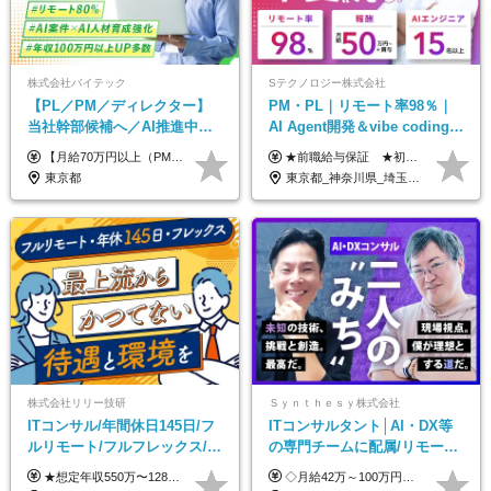
株式会社バイテック
Sテクノロジー株式会社
【PL／PM／ディレクター】
PM・PL｜リモート率98％｜
当社幹部候補へ／AI推進中！
AI Agent開発＆vibe coding｜
目指せるAI人材／年収800万円
AIエンジニアチームをリード
【月給70万円以上（PM）／想定年収840万円以上】 ★詳しくは下記をご参照ください！ ■SE/PL/テスト計画以降などの上流フェーズ 月給53万円以上 ※想定年収636万円以上 ■PM/ディレクター（管理職・幹部候補） 月給70万円以上 ※想定年収840万円以上 ※単価の変動により給与も随時更新（完全単価連動型） ※育成枠については個人の経験・能力を考慮し決定 ※超過勤務については別途残業手当を支給 【固定残業代について】 なし（残業代は、実際の労働時間に応じて別途全額支給）
★前職給与保証 ★初年度年収700～800万円も可能 月給50万円～90万円＋賞与年2回＋各種手当 ◎スキルや経験などを考慮。前職から給与アップをお約束します！ ◎上記月給には固定残業代30時間分(95000円～)を含みます。超過した場合は追加支給します ◎試用期間は6ヵ月あり。その間の給与・待遇に差異はありません
以上可／リモート80％
東京都
東京都_神奈川県_埼玉県_千葉県_大阪府_愛知県_北海道_青森県_岩手県_宮城県_秋田県_山形県_福島県_茨城県_栃木県_群馬県_新潟県_山梨県_長野県_富山県_石川県_福井県_静岡県_岐阜県_三重県_兵庫県_京都府_滋賀県_奈良県_和歌山県_広島県_岡山県_鳥取県_島根県_山口県_徳島県_香川県_愛媛県_高知県_福岡県_熊本県_佐賀県_長崎県_大分県_宮崎県_鹿児島県_沖縄県
株式会社リリー技研
Ｓｙｎｔｈｅｓｙ株式会社
ITコンサル/年間休日145日/フ
ITコンサルタント│AI・DX等
ルリモート/フルフレックス/残
の専門チームに配属/リモート
業基本なし/全国からの応募
×フレックス/Big4と同水準の
★想定年収550万〜1289万円 ■契約社員 月給45.8万〜71.6万円 ★想定年収688万〜1611万円 ■正社員 月給57.3万〜89.5万円 ※給与は経験・スキルを考慮の上、決定します。 ※試用期間3ヶ月（その間の給与・待遇に差異はありません）期間は短縮の可能性あり ※残業代は別途全額支給します 【★評価について★】 弊社では、1〜7の7段階からなる等級制を導入しています。 【★昇給の仕組み★】 等級が1段階上がるごとに、基本給の25％に相当する額が昇給されます。 評価は年2回実施されるため、年に2回の昇給チャンスがあります。 頑張りが正当に評価される、透明性の高い制度です。
◇月給42万～100万円＋賞与年2回 └年収900～1600万円可能 ★☆年収例☆★ ◎37歳・元開発エンジニア └年収900万（2年後に年収150万UP実績） ◎40歳・元SierのPM └年収1400万（2年後に年収300万UP実績） ◎43歳・元コンサルタント └年収1600万（2年後に年収200万UP実績） ※経験・スキルを考慮し決定します ※試用期間3～6カ月あり（その間の待遇に差異はありません） 【固定残業代について】 なし（残業代は、実際の労働時間に応じて別途全額支給）
OK/特別休暇あり
給与・待遇