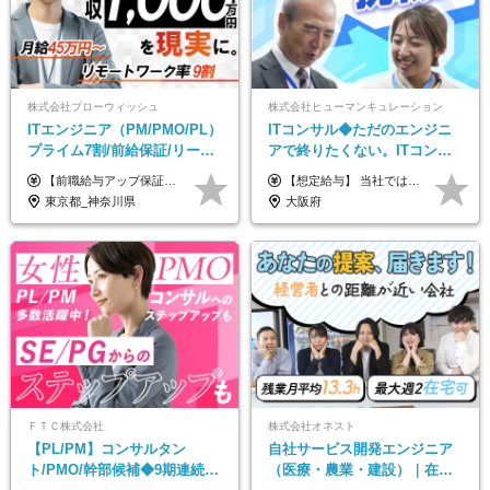
株式会社ブローウィッシュ
株式会社ヒューマンキュレーション
ITエンジニア（PM/PMO/PL）
ITコンサル◆ただのエンジニ
プライム7割/前給保証/リーダ
アで終りたくない。ITコンサ
ー経験不問/30、40代活躍中/
ル・PMに挑戦出来る！成長中
【前職給与アップ保証あり！ゆくゆくは年収800万以上も可能】 月給45万円～＋インセンティブ ※経験や適性を考慮の上、相談し決定します ※上記には固定残業代（20時間分/4万円～）が含まれます ※20時間を超過した場合は別途全額支給します ※試用期間（3ヶ月間）あり。給与・待遇に差異はございません それはより高度な案件にアサイン＆ 還元率が平均より高めのため、 これまでの給与から大幅にアップする人もいます。
【想定給与】 当社では、すべてのプロジェクトで受注単価を完全開示。 給与はその単価に連動し、還元率は80％以上を保証しています。 経験・スキル・貢献度に応じて報酬を正当に評価し、前職年収の保証も行っています。 ■正社員 月給35万円以上＋賞与年2回（みなし残業20h分含む） ◇試用期間は3ヶ月（期間中の待遇に変更なし） ◇みなし残業は案件先によって異なります。詳細は面談にてご説明致します。 ※経験・スキルを考慮し優遇 年収例： ・29歳女性／年収700万円（開発→上流転向） ・38歳男性／年収1,100万円（PMO・マネジメント） ・47歳男性／年収1,300万円（ITコンサル・高裁量案件）
リモート9割
の次世代IT企業
東京都_神奈川県
大阪府
ＦＴＣ株式会社
株式会社オネスト
【PL/PM】コンサルタン
自社サービス開発エンジニア
ト/PMO/幹部候補◆9期連続大
（医療・農業・建設）｜在宅