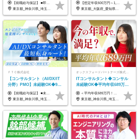
幅増益！10期目の成長＋安定
あり｜残業月平均13.3h｜年収
【前職給与保証】 ■即戦力（経験目安5年以上）： 月給45万円～80万円 ■経験者（経験目安3年以上）： 月給40万円～60万円 ■ローキャリア（経験目安1年程度）： 月給35万円～40万円 ■未経験者： 月給30万円～35万円 ※上記金額には固定残業代30時間分 【未経験者5万5000円～7万3000円、 ローキャリア6万4000円～7万3000円、 経験者5万8000円～10万9000円、 即戦力8万2000円～14万5000円】を含みます。 ※30時間を超える場合は追加で全額支給します。 ※経験・能力・前職給与などを総合的に評価したうえでご納得いただけるよう個別決定。 未経験者の場合、前職給与とポテンシャルを査定のうえ決定いたします。 ※日本国内でのIT業界経験、または同等の実務経験と能力に応じて決定します。 ※前職給与は日本円かつ、日本国内での実績に基づき評価します。 【納得の評価システム】 ★クォーター毎に査定する評価制度導入！ 明確な評価基準で翌年度年収を上げましょう！ ★評価対象期間に在籍中のほとんどの社員が昇給し 年収アップを実現しています！ ★様々なインセンティブ制度を用意し多角的に正当評価しています！ ※試用期間6カ月（期間中の待遇等に差異なし）
【想定年収600万円～1,300万円】 ★賞与年2回＋勤務地手当＋残業手当（年平均残業時間にて算出）を含む ※基本給＋勤務地手当＋役職手当 ※勤務地手当：結婚の有無に関係なく、物価などの違いを考慮して全社員に支給されます 月給40万円～89万円 ＜各種手当＞ ■勤務地手当（東京2万円／月、大阪1万円／月、名古屋5000円／月） ■通勤手当（月額5万円まで） ■扶養手当（6,000円／扶養親族一人） ■役職手当（8,000円～15万円） ※残業代は1分単位で全額支給します ※経験やスキルを考慮し、当社規定により給与を決定します ※執行役員は年俸制となる場合があります
性【前給保証】
1000万可｜賞与年2回
東京都_神奈川県_埼玉県_千葉県
東京都_大阪府_愛知県_福岡県
ＦＴＣ株式会社
オックスフォードパートナーズ株式会社
【コンサルタント（AI/DX/IT
ITコンサルタント◆コンサル
分野）PMO】未経験OK◆9期
未経験OK◆平均年収689万円
連続大幅増益！AI企業へ進化
◆業界屈指の営業力でサポー
【前職給与保証】 ■未経験者： 月給30万円～35万円 ■ローキャリア（経験目安1年程度）： 月給35万円～40万円 ■経験者（経験目安3年以上）： 月給40万円～60万円 ■即戦力（経験目安5年以上）： 月給45万円～80万円 ※上記金額には固定残業代30時間分 【未経験者5万5000円～7万3000円、 ローキャリア6万4000円～7万3000円、 経験者5万8000円～10万9000円、 即戦力8万2000円～14万5000円】を含みます。 ※30時間を超える場合は追加で全額支給します。 ※経験・能力・前職給与などを総合的に評価したうえでご納得いただけるよう個別決定。 未経験者の場合、前職給与とポテンシャルを査定のうえ決定いたします。 ※日本国内でのIT業界経験、または同等の実務経験と能力に応じて決定します。 ※前職給与は日本円かつ、日本国内での実績に基づき評価します。 【納得の評価システム】 ★クォーター毎に査定する評価制度導入！ 明確な評価基準で翌年度年収を上げましょう！ ★評価対象期間に在籍中のほとんどの社員が昇給し 年収アップを実現しています！ ★様々なインセンティブ制度を用意し多角的に正当評価しています！ ※試用期間6カ月（期間中の待遇等に差異なし）
＜平均年収689万円！！＞ ☆前給保証以上☆案件待機期間も給与保証あり☆ 月給40万円～150万円（固定残業代含む） ※経験や能力を考慮し決定します ※試用期間6ヶ月あり。条件や待遇に差異はありません ※上記には固定残業代（30時間分／7万6000円～）が含まれています。 ※超過分は時間外手当を別途支給。 【実際の給与例】 野原さん（35歳）※前職年収480万円 （Java／C#エンジニア ⇒ 業務系システム開発 ⇒ 要件定義・業務分析 ⇒ ITコンサル案件へ参画） ▼620万円（入社初年度） ・Web系業務システム開発（Java、C#） ・ 顧客折衝や開発チームとの調整 ・ 既存システムの改修・機能追加案件に従事 ▼780万円（入社2年目） ・ 金融機関向け業務系システムの要件定義・設計補助 ・ 開発チームと連携した業務分析・課題整理 ・小規模PMO支援案件への参画 ▼1,090万円（入社3年目） ・ 大手企業向けIT戦略・業務改革プロジェクトに参画 ・コンサルタントとして要件定義・業務改善提案・ベンダー調整を担当 ・ PMO／部分的PM業務も兼務し、上流工程での裁量を拡大
中◆ポジション多数
ト◆フルリモート可
東京都_神奈川県_埼玉県_千葉県
東京都_神奈川県_埼玉県_千葉県_大阪府_愛知県_北海道_青森県_岩手県_宮城県_秋田県_山形県_福島県_茨城県_栃木県_群馬県_新潟県_山梨県_長野県_富山県_石川県_福井県_静岡県_岐阜県_三重県_兵庫県_京都府_滋賀県_奈良県_和歌山県_広島県_岡山県_鳥取県_島根県_山口県_徳島県_香川県_愛媛県_高知県_福岡県_熊本県_佐賀県_長崎県_大分県_宮崎県_鹿児島県_沖縄県