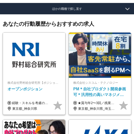
ほかの職種で探し直す
あなたの行動履歴からおすすめの求人
株式会社野村総合研究所【ポジションマッチ登録】
株式会社シスコム・テクノロジー
オープンポジション
PM＊自社プロダクト開発参画
可＊汎用性の高いマネジメン
トスキル＊年収1000万以上可
経験・スキルを考慮の上、決定します。
★賞与年2〜3回／残業代全額支給／子ども手当（月1万円）／誕生日手当（年1回1万円）★ ＜初年度の想定年収:600万円～800万円＞ 月給50万7000円～70万4000円＋賞与年2回＋決算賞与 ※経験・能力を考慮のうえ決定します。 ※専門性を高めながらチームを牽引する「プロジェクト推進力」を高く評価し、給与へダイレクトに反映します。 ※試用期間6ヶ月（待遇変動なし） 年収800万円以上も⽬指せます。 経験・スキル・前職給与を最大限に考慮し、 ご納得いただける条件を提示します。 【賞与】 年2〜3回支給（7月・12月＋業績により決算賞与） 当社では、目の前の案件による固定報酬だけが評価の全てではありません。 メンバー育成、現場でのポジション拡大、 ナレッジの共有、そして組織づくりへの参画など、 「会社への貢献度（ビジネスプロセス）」 を昇給・賞与へダイレクトに反映しています。 専門性を高める「技術」と、チームを前進させる「プロジェクト推進」。 この両輪を回すことで、確かなスキル成長と年収アップを同時に実現できる環境です。
東京都_神奈川県
東京都_神奈川県_埼玉県_千葉県