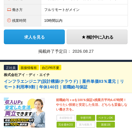
働き方
フルリモートがメイン
残業時間
10時間以内
求人を見る
検討中に入れる
掲載終了予定日：
2026.08.27
正社員
面接情報有
自己PR不要
株式会社アイ・ディ・エイチ
インフラエンジニア(設計構築/クラウド)｜案件単価83％還元｜リ
モート利用率9割｜年休140日｜前職給与保証
前職給与＋αを100％保証×残業月平均4.47時間！
やりたい技術と安定した生活、どちらも妥協しな
い働き方を。
未経験歓迎
学歴不問
ベテランOK
完全週休2日
賞与複数月
面接1回