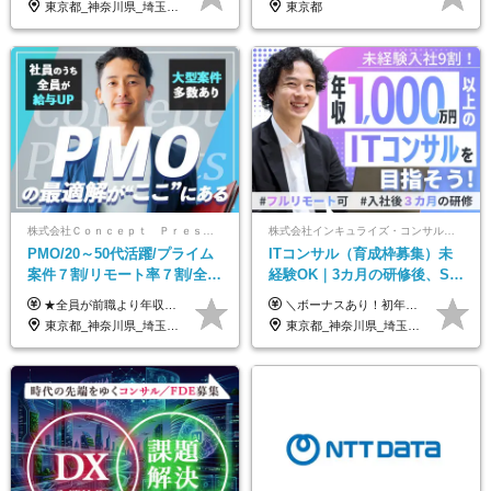
東京都_神奈川県_埼玉県_千葉県_大阪府_愛知県_北海道_青森県_岩手県_宮城県_秋田県_山形県_福島県_茨城県_栃木県_群馬県_新潟県_山梨県_長野県_富山県_石川県_福井県_静岡県_岐阜県_三重県_兵庫県_京都府_滋賀県_奈良県_和歌山県_広島県_岡山県_鳥取県_島根県_山口県_徳島県_香川県_愛媛県_高知県_福岡県_熊本県_佐賀県_長崎県_大分県_宮崎県_鹿児島県_沖縄県
東京都
株式会社Ｃｏｎｃｅｐｔ Ｐｒｅｓｅｎｔｓ
株式会社インキュライズ・コンサルティング
PMO/20～50代活躍/プライム
ITコンサル（育成枠募集）未
案件７割/リモート率７割/全員
経験OK｜3カ月の研修後、SE
前職より年収UP/有給取得率
からコンサルへステップアッ
★全員が前職より年収UPを実現！ ★前職給与より120％アップ実績あり ★前職給与を最大限に考慮 ★入社4年目で年収800万円の社員も在籍！ 年俸420万円～960万円（1/12を毎月支給）＋インセンティブ＋各種手当 ※経験・スキルを考慮の上、決定します ※試用期間6ヶ月あり（期間中の給与、待遇に差異はありません） ※上記金額には固定残業代(月20時間／月5.6万円)を含みます ※超過分は別途全額支給します
＼ボーナスあり！初年度から年収300万円以上／ ■月給24万2,200円～35万円＋賞与＋各種手当 ※経験・年齢・能力等を考慮し決定いたします。 ※試用期間中（3カ月）は契約社員で、月給21万円＋諸手当になります。 （試用期間中は残業が発生しません。その他の待遇に変更はありません。） ＼自分の市場価値が上がる／ 定量評価×定性評価の明確な基準での評価制度を設けており、自分の目標達成度合いや仕事に対しての姿勢が給与にも反映されるようになっています。そのため、平均昇給額は40万円以上！100万円以上昇給する人もいます！ 【固定残業代について】 固定残業30時間分（46,000円～69,375円）を含む ※超過分は別途全額支給
100%
プ｜リモート8割以上
東京都_神奈川県_埼玉県_千葉県
東京都_神奈川県_埼玉県_千葉県_大阪府_愛知県_北海道_青森県_岩手県_宮城県_秋田県_山形県_福島県_茨城県_栃木県_群馬県_新潟県_山梨県_長野県_富山県_石川県_福井県_静岡県_岐阜県_三重県_兵庫県_京都府_滋賀県_奈良県_和歌山県_広島県_岡山県_鳥取県_島根県_山口県_徳島県_香川県_愛媛県_高知県_福岡県_熊本県_佐賀県_長崎県_大分県_宮崎県_鹿児島県_沖縄県