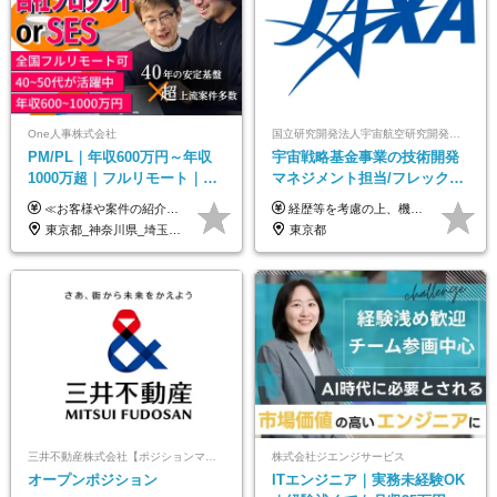
One人事株式会社
国立研究開発法人宇宙航空研究開発機構【JAXA】
PM/PL｜年収600万円～年収
宇宙戦略基金事業の技術開発
1000万超｜フルリモート｜
マネジメント担当/フレックス
SIerへの変革期をリード＆自
制/リモート活用/異業種出身者
≪お客様や案件の紹介によりインセンティブを支給！≫ 月給40万円以上＋賞与年2回＋インセンティブ ◎経験やスキルを考慮の上、優遇します ◎上記月給は固定残業代月45時間分(月額9万1040円以上)を含みます。超過した場合は全額追加支給します ◎試用期間3カ月あり(給与や福利厚生等は同じです) ＜年収例＞ 36歳／PL（元SE）／580万円 / 官公庁向けWebシステム開発 ※メンバーから2年でPLへ昇格 41歳／SL／616万円 / メーカー向けWebサイト開発 46歳／PL／742万円 / 金融情報連携システム開発 52歳 / PM / 952万円 / 信販システムの再構築 55歳 / PM / 910万円 / 製造業向け基盤構築開発
経歴等を考慮の上、機構の規定により決定します。 ＜大学卒業後、正規社員として民間企業に3年勤務した場合＞ ・月給30万円以上 ・年収470万円以上 年収概算を試算する場合は以下をご確認ください。 https://www.jaxa.jp/about/employ/trial_j.html ■昇給年1回、賞与年2回 ■諸手当（住居手当、通勤手当他） ■退職金制度あり ※年収470万円～ ※超過勤務分は別途支給します。 ※6ヶ月の試用期間あり。その間の待遇・給与に差異はありません。
社サービス
歓迎/国家プロジェクト
東京都_神奈川県_埼玉県_千葉県_大阪府_愛知県_北海道_青森県_岩手県_宮城県_秋田県_山形県_福島県_茨城県_栃木県_群馬県_新潟県_山梨県_長野県_富山県_石川県_福井県_静岡県_岐阜県_三重県_兵庫県_京都府_滋賀県_奈良県_和歌山県_広島県_岡山県_鳥取県_島根県_山口県_徳島県_香川県_愛媛県_高知県_福岡県_熊本県_佐賀県_長崎県_大分県_宮崎県_鹿児島県_沖縄県
東京都
三井不動産株式会社【ポジションマッチ登録】
株式会社ジエンジサービス
オープンポジション
ITエンジニア｜実務未経験OK