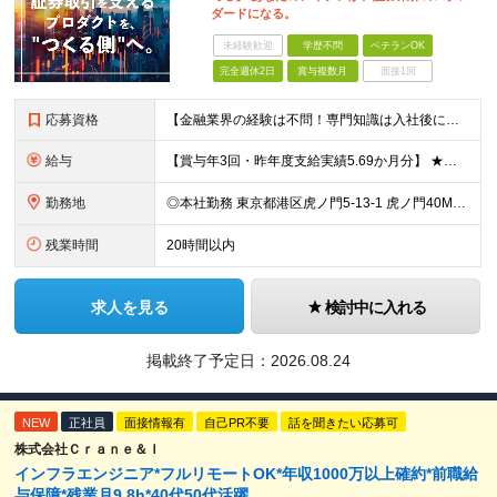
ダードになる。
未経験歓迎
学歴不問
ベテランOK
完全週休2日
賞与複数月
面接1回
応募資格
【金融業界の経験は不問！専門知識は入社後に学べます】 ◎学歴不問 ◎システム開発の実務経験をお持ちの方 └3年以上・Java、C#いずれかの使用経験をお持ちの方を想定しております 【以下のような方は
給与
【賞与年3回・昨年度支給実績5.69か月分】 ★想定年収500万円～ ★前職給与考慮あり 月給27万円～59万円 +残業代全額支給(1分単位、監督職以下) +人事評価による賞与年2回（4月/10月）
勤務地
◎本社勤務 東京都港区虎ノ門5-13-1 虎ノ門40MTビル 8F ※原則として、転居を伴う転勤はありません ※(変更の範囲)上記を除く当社関連勤務地
残業時間
20時間以内
求人を見る
検討中に入れる
掲載終了予定日：
2026.08.24
NEW
正社員
面接情報有
自己PR不要
話を聞きたい応募可
株式会社Ｃｒａｎｅ＆Ｉ
インフラエンジニア*フルリモートOK*年収1000万以上確約*前職給
与保障*残業月9.8h*40代50代活躍