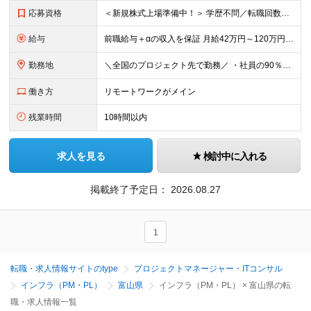
応募資格
＜新規株式上場準備中！＞ 学歴不問／転職回数不問／第二新卒歓迎／20代～50代と幅広く活躍 ▼必須要件 ・何らかのシステム開発経験をお持ちの方（開発・インフラ不問） ▼歓迎条件 ・AWS/Azur
給与
前職給与＋αの収入を保証 月給42万円～120万円＋各種手当＋賞与 給与基準が明確かつ高還元です。 一人ひとりの生活が安定して活躍いただける環境を目指しています。 ※平均年収650万円 ・還元率8
勤務地
＼全国のプロジェクト先で勤務／ ・社員の90％以上がリモートワークを導入 ・フルリモートで全国各地から勤務可 ‐勤務地は100%希望を反映 【本社】 埼玉県草加市谷塚町580-1 エスワンプラザ3F
働き方
リモートワークがメイン
残業時間
10時間以内
求人を見る
検討中に入れる
掲載終了予定日：
2026.08.27
1
転職・求人情報サイトのtype
プロジェクトマネージャー・ITコンサル
インフラ（PM・PL）
富山県
インフラ（PM・PL） × 富山県の転
職・求人情報一覧