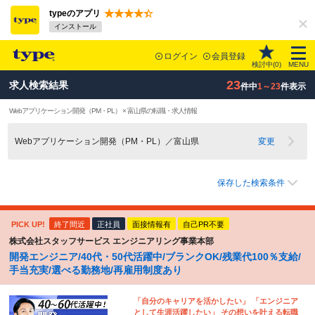
typeのアプリ
インストール
ログイン
会員登録
検討中(
0
)
MENU
23
求人検索結果
件中
1～23
件表示
Webアプリケーション開発（PM・PL） × 富山県の転職・求人情報
Webアプリケーション開発（PM・PL）／富山県
変更
保存した検索条件
PICK UP!
終了間近
正社員
面接情報有
自己PR不要
株式会社スタッフサービス エンジニアリング事業本部
開発エンジニア/40代・50代活躍中/ブランクOK/残業代100％支給/
手当充実/選べる勤務地/再雇用制度あり
「自分のキャリアを活かしたい」 「エンジニア
として生涯活躍したい」 その想いを叶える転職