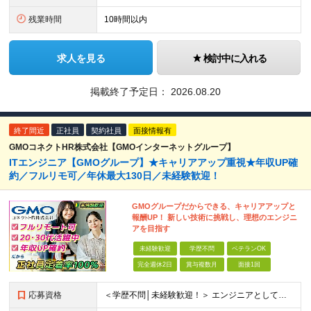
残業時間
10時間以内
求人を見る
検討中に入れる
掲載終了予定日：
2026.08.20
終了間近
正社員
契約社員
面接情報有
GMOコネクトHR株式会社【GMOインターネットグループ】
ITエンジニア【GMOグループ】★キャリアアップ重視★年収UP確
約／フルリモ可／年休最大130日／未経験歓迎！
GMOグループだからできる、キャリアアップと
報酬UP！ 新しい技術に挑戦し、理想のエンジニ
アを目指す
未経験歓迎
学歴不問
ベテランOK
完全週休2日
賞与複数月
面接1回
応募資格
＜学歴不問│未経験歓迎！＞ エンジニアとしての実務経験をお持ちでない方も！ ◎未経験者も手厚くサポート！ └IT経験がなくても、研修制度や先輩エンジニアの支援が充実しており、ゼロからでも安心してチャ