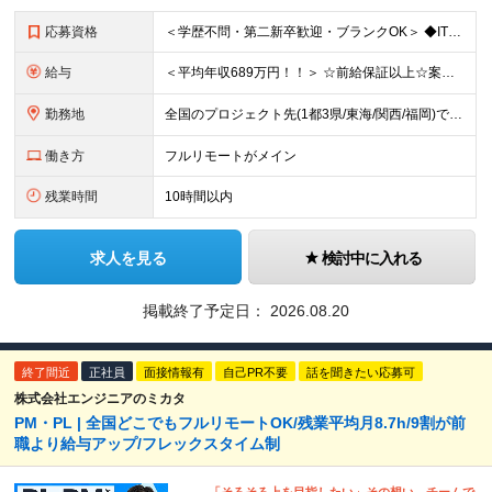
応募資格
＜学歴不問・第二新卒歓迎・ブランクOK＞ ◆IT業界での実務経験（2年以上） ※アプリ・インフラ等の領域は不問 【歓迎条件】 ◎コンサルティングファームでの実務経験 ◎SIにおける上流工程
給与
＜平均年収689万円！！＞ ☆前給保証以上☆案件待機期間も給与保証あり☆ 月給40万円～150万円（固定残業代含む） ※経験や能力を考慮し決定します ※試用期間6ヶ月あり。条件や待遇に差異はありません
勤務地
全国のプロジェクト先(1都3県/東海/関西/福岡)での勤務となります。 ★全国から参画可能な案件あり！ ★リモートワーク・リモート併用・常駐案件すべてあり！ ★転居を伴う転勤はナシ ┗1人1人の働き
働き方
フルリモートがメイン
残業時間
10時間以内
求人を見る
検討中に入れる
掲載終了予定日：
2026.08.20
終了間近
正社員
面接情報有
自己PR不要
話を聞きたい応募可
株式会社エンジニアのミカタ
PM・PL | 全国どこでもフルリモートOK/残業平均月8.7h/9割が前
職より給与アップ/フレックスタイム制