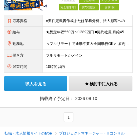
未経験歓迎
学歴不問
ベテランOK
完全週休2日
賞与複数月
面接1回
応募資格
●要件定義書作成または業務分析、法人顧客への提案・折衝の実務経験がある方 ●学歴不問 ≪契約社員のみ≫ ■契約の更新 有（半年ごと） ※入社半年後に実務習得の確認テストを実施し、 合格することが更
給与
★想定年収550万〜1289万円 ■契約社員 月給45.8万〜71.6万円 ★想定年収688万〜1611万円 ■正社員 月給57.3万〜89.5万円 ※給与は経験・スキルを考慮の上、決定します。
勤務地
＜フルリモートで通勤不要＆全国勤務OK＞ 原則フルリモート勤務となりますので、全国からのご応募をお待ちしています。 (変更の範囲)上記を除く当社関連勤務地
働き方
フルリモートがメイン
残業時間
10時間以内
求人を見る
検討中に入れる
掲載終了予定日：
2026.09.10
1
転職・求人情報サイトのtype
プロジェクトマネージャー・ITコンサル