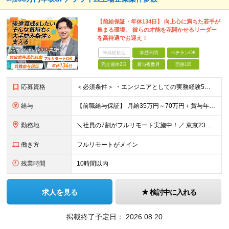
【前給保証・年休134日】 向上心に満ちた若手が
集まる環境。 彼らの才能を花開かせるリーダー
を高待遇でお迎え！
未経験歓迎
学歴不問
ベテランOK
完全週休2日
賞与複数月
面接1回
応募資格
＜必須条件＞ ・エンジニアとしての実務経験5年以上 ＜尚可条件＞ ・PM、PL経験 ・後輩指導やチームリーダーなど、何らかのリード経験 ※リーダー未経験の方のご応募も大歓迎です！ポテンシャル採用を
給与
【前職給与保証】 月給35万円～70万円＋賞与年2回＋各種手当 ※前職の給与・スキル・経験を考慮の上、決定いたします。 ※月給には固定残業代（月30時間分／5万円～10万円）を含みます。超過分は別途
勤務地
＼社員の7割がフルリモート実施中！／ 東京23区内など1都3県を中心としたプロジェクト先での勤務となります。 ※勤務地は希望を考慮します ≪本社≫ 東京都渋谷区恵比寿南1丁目3番7号 隅越ビル5階
働き方
フルリモートがメイン
残業時間
10時間以内
求人を見る
検討中に入れる
掲載終了予定日：
2026.08.20