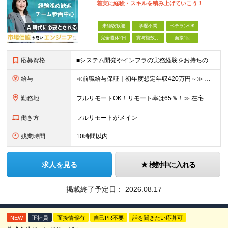
着実に経験・スキルを積み上げていこう！
未経験歓迎
学歴不問
ベテランOK
完全週休2日
賞与複数月
面接1回
応募資格
■システム開発やインフラの実務経験をお持ちの方（言語・工程・年数不問） ■学歴不問 ┗システムサポートや運用保守・テスターなど幅広い経験の方も歓迎します！ ┗独学や実務未経験者といった方からの応募も歓
給与
≪前職給与保証｜初年度想定年収420万円～≫ 月給35万円以上＋決算賞与＋交通費 ※スキル・経験を考慮の上、優遇します ※上記月給には固定残業代月20時間分(4万5000円以上)を含みます。超過し
勤務地
フルリモートOK！リモート率は65％！≫ 在宅勤務または東京・神奈川・埼玉・千葉のお客様先での勤務 ■本社 東京都港区芝2-22-15 STKビル 1F (変更の範囲)上記を除く当社関連勤務地
働き方
フルリモートがメイン
残業時間
10時間以内
求人を見る
検討中に入れる
掲載終了予定日：
2026.08.17
NEW
正社員
面接情報有
自己PR不要
話を聞きたい応募可