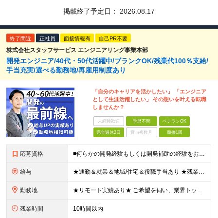
掲載終了予定日：
2026.08.17
終了間近
正社員
面接情報有
自己PR不要
株式会社スタッフサービス エンジニアリング事業本部
開発エンジニア/40代・50代活躍中/ブランクOK/残業代100％支給/
手当充実/選べる勤務地/再雇用制度あり
「自分のキャリアを活かしたい」 「エンジニア
として生涯活躍したい」 その想いを叶える転職
しませんか？
未経験歓迎
学歴不問
ベテランOK
完全週休2日
賞与複数月
面接1回
応募資格
■何らかの開発経験もしくは開発補助の経験をお持ちの方 ■学歴不問 ★ブランクのある方、地方在住の方も大歓迎です！
給与
★通勤＆就業＆地域/住宅＆役職手当あり ★残業代は全額支給 ★選べる給与制度あり！ ★東京・神奈川・千葉・埼玉勤務の場合 月給23.5万円～55万円＋諸手当 （残業代は全額支給） (20,000円の
勤務地
★リモート実績あり★ ご希望を伺い、業界トップクラス約7,000件の取引事業所数、90,000件以上のプロジェクトから検討をいたします。 全国の取引先での就業となります（沖縄を除く） ※勤務地
残業時間
10時間以内