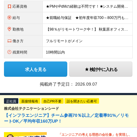
応募資格
★PMやPdMの経験は不問です！ ■システム開発においてリーダーなどマネジメント経験をお持ちの方 ■学歴不問 ≪こんな方はぜびご応募ください≫ □リーダー経験を活かしてステップアップしたい □管理
給与
★前職給与保証 ★初年度年収700～800万円も可能 月給50万円～90万円＋賞与年2回＋各種手当 ◎スキルや経験などを考慮。前職から給与アップをお約束します！ ◎上記月給には固定残業代30時間分
勤務地
【98％がリモートワーク中！】 秋葉原オフィス、または福岡オフィス ※転勤はありません ＜本社＞ 東京都台東区台東4-14-7 日警東京ビル5F ＜福岡営業所＞ 福岡県福岡市博多区博多駅前1-2
働き方
フルリモートがメイン
残業時間
10時間以内
求人を見る
検討中に入れる
掲載終了予定日：
2026.09.07
正社員
面接情報有
自己PR不要
話を聞きたい応募可
株式会社テクニケーションシード
【インフラエンジニア】チーム参画70％以上／定着率91%／リモ
ートOK／平均年収160万UP！
「エンジニアの考える理想の会社像」を実現し、