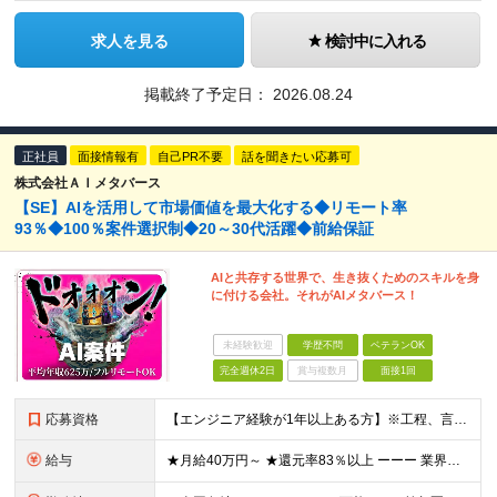
求人を見る
検討中に入れる
掲載終了予定日：
2026.08.24
正社員
面接情報有
自己PR不要
話を聞きたい応募可
株式会社ＡＩメタバース
【SE】AIを活用して市場価値を最大化する◆リモート率
93％◆100％案件選択制◆20～30代活躍◆前給保証
AIと共存する世界で、生き抜くためのスキルを身
に付ける会社。それがAIメタバース！
未経験歓迎
学歴不問
ベテランOK
完全週休2日
賞与複数月
面接1回
応募資格
【エンジニア経験が1年以上ある方】※工程、言語、領域、プロジェクト規模は問いません。 【必須条件】 ■エンジニア実務経験が1年以上ある方 ※工程、言語、領域、プロジェクト規模は問いません。 ※学歴不
給与
★月給40万円～ ★還元率83％以上 ーーー 業界最高水準の還元率を実現。 単価連動型の透明な報酬設計により、最先端技術への挑戦がそのまま収入アップにつながります。 ※上記には固定残業代（30時