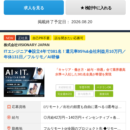
求人を見る
検討中に入れる
掲載終了予定日：
2026.08.20
NEW
正社員
自己PR不要
話を聞きたい応募可
株式会社VISIONARY JAPAN
ITエンジニア◆設立4年で381名！還元率95%&会社利益月10万円／
年休131日／フルリモ／AI研修
「キャリア・働き方・給与・待遇」全て業界最高
水準⇒入社した381名全員が希望を実現
未経験歓迎
学歴不問
ベテランOK
完全週休2日
賞与複数月
面接1回
応募資格
□リモート／出社の頻度も自由に選べる □選考は役員とWeb面談1回のみ □学歴不問／第二新卒歓迎／ブランクOK 【応募条件】 ◎ITエンジニアの実務経験1年以上をお持ちの方 └言語・業界・ジャンル不
給与
◎月給42万円～140万円＋インセンティブ＋各種手当 ・エンジニア平均年収640万円 ・入社したエンジニア全員年収UP！平均180万円UP！ ・還元率80~95%！平均還元率86.9% ・単価連動型⇒
勤務地
フルリモートor全国のプロジェクト先 ◆リモート実施率93%（リモート／出社の頻度も自分で選べる） ◆UIターン歓迎！転勤なし ※(変更の範囲)上記を除く当社関連勤務地 ＼独立した評価機関による評価