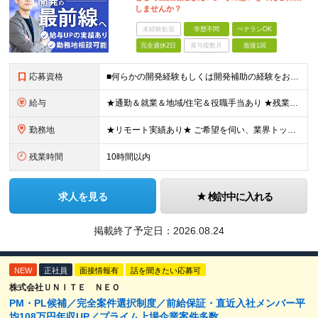
しませんか？
未経験歓迎
学歴不問
ベテランOK
完全週休2日
賞与複数月
面接1回
応募資格
■何らかの開発経験もしくは開発補助の経験をお持ちの方 ■学歴不問 ★ブランクのある方、地方在住の方も大歓迎です！
給与
★通勤＆就業＆地域/住宅＆役職手当あり ★残業代は全額支給 ★選べる給与制度あり！ ★東京・神奈川・千葉・埼玉勤務の場合 月給23.5万円～55万円＋諸手当 （残業代は全額支給） (20,000円の
勤務地
★リモート実績あり★ ご希望を伺い、業界トップクラス約7,000件の取引事業所数、90,000件以上のプロジェクトから検討をいたします。 全国の取引先での就業となります（沖縄を除く） ※勤務地
残業時間
10時間以内
求人を見る
検討中に入れる
掲載終了予定日：
2026.08.24
NEW
正社員
面接情報有
話を聞きたい応募可
株式会社ＵＮＩＴＥ ＮＥＯ
PM・PL候補／完全案件選択制度／前給保証・直近入社メンバー平
均108万円年収UP／プライム上場企業案件多数