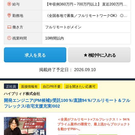
給与
【年収例360万円～700万円以上】 直近200万円UPした例もあり！ ＜月給例＞ ・経験8年以上：月給54万円～＋決算賞与 ・経験5年以上：月給45万円～＋決算賞与 ・経験3年以上：月給35万円～
勤務地
《全国各地で募集／フルリモートワークOK》 ◎ご自宅から参画できるプロジェクトをご用意します！ ◎転居を伴う転勤はありません ※北海道から沖縄まで、全国各地にお住まいのエンジニアを歓迎！ ※職種・経
働き方
フルリモートがメイン
残業時間
10時間以内
求人を見る
検討中に入れる
掲載終了予定日：
2026.09.10
正社員
面接情報有
自己PR不要
話を聞きたい応募可
ハイブリィド株式会社
開発エンジニア(PM候補)/受託100％/直請94％/フルリモート＆フル
フレックス/在宅支援充実/002
＜全員がフルリモート×フルフレックス！＞ 94％
プライム案件の環境で、最上流からプロジェクト
を動かすPMへ。