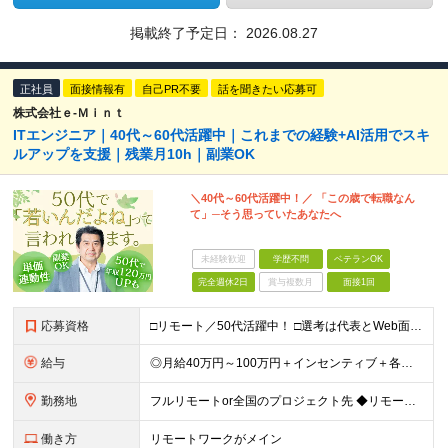
掲載終了予定日：
2026.08.27
正社員
面接情報有
自己PR不要
話を聞きたい応募可
株式会社ｅ‐Ｍｉｎｔ
ITエンジニア｜40代～60代活躍中｜これまでの経験+AI活用でスキ
ルアップを支援｜残業月10h｜副業OK
＼40代～60代活躍中！／ 「この歳で転職なん
て」─そう思っていたあなたへ
未経験歓迎
学歴不問
ベテランOK
完全週休2日
賞与複数月
面接1回
応募資格
□リモート／50代活躍中！ □選考は代表とWeb面談1回のみ □カジュアル面談も大歓迎！ 【応募条件】 ◎ITエンジニアの開発の実務経験をお持ちの方 └言語・業界・ジャンル不問（インフラ案件も多数！
給与
◎月給40万円～100万円＋インセンティブ＋各種手当 ・年収120万〜300万円UPの実績も！ ・平均年収UP率は1.1～1.3倍 ・案件単価100%公開 × 単価連動の給与制度 ・能力等を考慮の上
勤務地
フルリモートor全国のプロジェクト先 ◆リモート実施率80% ◆UIターン歓迎！転勤なし ※(変更の範囲)上記を除く当社関連勤務地 本社：東京都新宿区西新宿3-9-23 西新宿大和ビル3F ＼AI
働き方
リモートワークがメイン