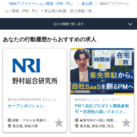
Webアプリケーション開発（PM・PL）
富山県
Webアプリケーシ
ョン開発（PM・PL） × 富山県の転職・求人情報一覧
ほかの職種で探し直す
あなたの行動履歴からおすすめの求人
株式会社野村総合研究所【ポジションマッチ登録】
株式会社シスコム・テクノロジー
オープンポジション
PM＊自社プロダクト開発参画
可＊汎用性の高いマネジメン
トスキル＊年収1000万以上可
経験・スキルを考慮の上、決定します。
★賞与年2〜3回／残業代全額支給／子ども手当（月1万円）／誕生日手当（年1回1万円）★ ＜初年度の想定年収:600万円～800万円＞ 月給50万7000円～70万4000円＋賞与年2回＋決算賞与 ※経験・能力を考慮のうえ決定します。 ※専門性を高めながらチームを牽引する「プロジェクト推進力」を高く評価し、給与へダイレクトに反映します。 ※試用期間6ヶ月（待遇変動なし） 年収800万円以上も⽬指せます。 経験・スキル・前職給与を最大限に考慮し、 ご納得いただける条件を提示します。 【賞与】 年2〜3回支給（7月・12月＋業績により決算賞与） 当社では、目の前の案件による固定報酬だけが評価の全てではありません。 メンバー育成、現場でのポジション拡大、 ナレッジの共有、そして組織づくりへの参画など、 「会社への貢献度（ビジネスプロセス）」 を昇給・賞与へダイレクトに反映しています。 専門性を高める「技術」と、チームを前進させる「プロジェクト推進」。 この両輪を回すことで、確かなスキル成長と年収アップを同時に実現できる環境です。
東京都_神奈川県
東京都_神奈川県_埼玉県_千葉県