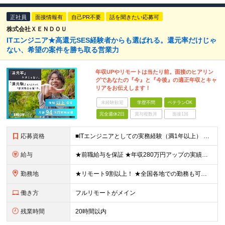
正社員
面接情報有
自己PR不要
話を聞きたい応募可
株式会社ＸＥＮＤＯＵ
ITエンジニア★高還元SES経験者からも選ばれる。還元率だけじゃ
ない、希望の案件を勝ち取る営業力
年収UPやリモートは当たり前。面接のヒアリン
グであなたの『今』と『今後』の適正年収とキャ
リアをお伝えします！
未経験歓迎
学歴不問
ベテランOK
完全週休2日
賞与複数月
面接1回
応募資格
■ITエンジニアとしての実務経験（満1年以上） ■学歴不問 ★年収を上げたい ★フルリモートで働きたい ★上流工程に携わりたい ★自社サービスをつくってみたい など これまでの経験を活かして環境を変
給与
★前職給与を保証 ★年収280万円アップの実績あり ★想定年収：489万6,000円～979万2,000円 ※案件単価により上振れあり ■月給40万8,000円～81万6,000円 ※経験・能力に合
勤務地
★リモート9割以上！ ★全国各地での勤務も可！地方在住の方も大歓迎です◎ ■各プロジェクト先にて勤務 ※プロジェクトは本人の希望を考慮し相談の上で決定 ※転居を伴う転勤なし 【本社】 東京都品川区
働き方
フルリモートがメイン
残業時間
20時間以内