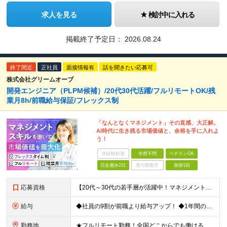
求人を見る
検討中に入れる
掲載終了予定日：
2026.08.24
終了間近
正社員
面接情報有
話を聞きたい応募可
株式会社グリームオーブ
開発エンジニア（PLPM候補）/20代30代活躍/フルリモートOK/残
業月8h/前職給与保証/フレックス制
「なんとなくマネジメント」その直感、大正解。
AI時代に生き残る市場価値と、余裕を手に入れよ
う！
未経験歓迎
学歴不問
ベテランOK
完全週休2日
賞与複数月
面接1回
応募資格
【20代～30代の若手層が活躍中！マネジメント未経験歓迎】 ●エンジニアとしての実務経験を3年以上お持ちの方 （開発言語や担当フェーズは不問） ●学歴不問 ★「PLやPMにステップアップしたい」 「
給与
◆社員の9割が前職より給与アップ！ ◆1年間の昇給で月給2万～4万円UPも可能！ 月給450,000円～531,500円+賞与年2回 ※経験・スキルを考慮の上、優遇いたします ※残業代につきまして
勤務地
★フルリモート勤務！全国どこからでも働ける 【事業所】 東京都品川区西五反田2-24-4 THE CROSS GOTANDA 1F ＼一人にならない！帰属意識を感じながら働ける／ リモートでもメン