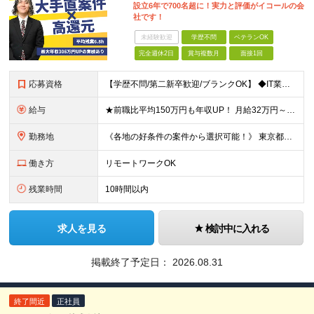
設立6年で700名超に！実力と評価がイコールの会
社です！
未経験歓迎
学歴不問
ベテランOK
完全週休2日
賞与複数月
面接1回
応募資格
【学歴不問/第二新卒歓迎/ブランクOK】 ◆IT業界での何らかの実務経験を半年以上お持ちの方 ※経験した工程・使用製品などは不問です。 ◆学歴不問
給与
★前職比平均150万円も年収UP！ 月給32万円～67万円＋決算賞与 ※上記には、30時間分（5万7千円～12万1千円）の固定残業代が含まれています。 ◇超過分は別途支給 ◇試用期間3ヶ月（期間中の
勤務地
《各地の好条件の案件から選択可能！》 東京都、神奈川県、千葉県、埼玉県、大阪府、愛知県、福岡県の各プロジェクト先 ※希望を最大限考慮 ※リモート案件あり ※転居を伴う転勤なし ※U・Iターンも歓迎
働き方
リモートワークOK
残業時間
10時間以内
求人を見る
検討中に入れる
掲載終了予定日：
2026.08.31
終了間近
正社員