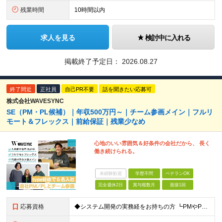
残業時間
10時間以内
求人を見る
検討中に入れる
掲載終了予定日：
2026.08.27
終了間近
正社員
自己PR不要
話を聞きたい応募可
株式会社WAVESYNC
SE（PM・PL候補）｜年収500万円～｜チーム参画メイン｜フルリ
モート＆フレックス｜前給保証｜残業少なめ
心地のいい雰囲気＆好条件の会社だから、 長く
働き続けられる。
未経験歓迎
学歴不問
ベテランOK
完全週休2日
賞与複数月
面接1回
応募資格
◆システム開発の実務経をお持ちの方 ┗PMやPL経験がなくても挑戦したい意欲を高く評価します！ ◆学歴不問 ★転職回数・ブランクなど一切不問！ ＼こんな方にピッタリの会社です／ □商流が深くPL・