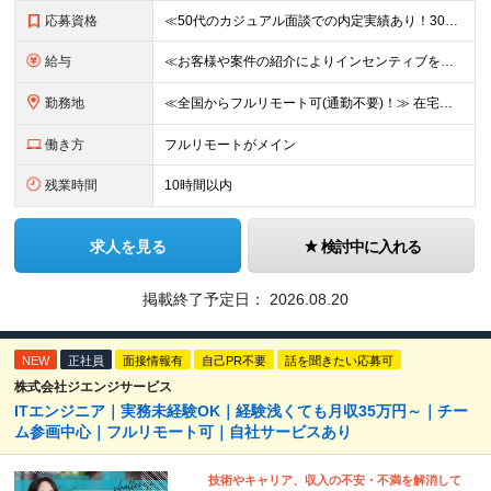
応募資格
≪50代のカジュアル面談での内定実績あり！30代〜50代活躍中≫ ■学歴不問 ■国籍不問 ■PMやPL、チームリーダー、サブリーダーなどマネジメントの経験をお持ちの方 ★「マネジメント未経験だけど今後
給与
≪お客様や案件の紹介によりインセンティブを支給！≫ 月給40万円以上＋賞与年2回＋インセンティブ ◎経験やスキルを考慮の上、優遇します ◎上記月給は固定残業代月45時間分(月額9万1040円以上)
勤務地
≪全国からフルリモート可(通勤不要)！≫ 在宅勤務、または首都圏を中心とするお客様先 ★転勤はありません ■本社 東京都品川区南大井6-26-2 大森ベルポートB館8F
働き方
フルリモートがメイン
残業時間
10時間以内
求人を見る
検討中に入れる
掲載終了予定日：
2026.08.20
NEW
正社員
面接情報有
自己PR不要
話を聞きたい応募可
株式会社ジエンジサービス
ITエンジニア｜実務未経験OK｜経験浅くても月収35万円～｜チー
ム参画中心｜フルリモート可｜自社サービスあり
技術やキャリア、収入の不安・不満を解消して