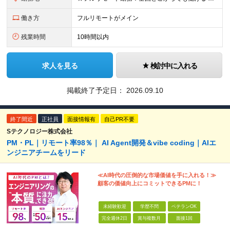
働き方
フルリモートがメイン
残業時間
10時間以内
求人を見る
検討中に入れる
掲載終了予定日：
2026.09.10
終了間近
正社員
面接情報有
自己PR不要
Sテクノロジー株式会社
PM・PL｜リモート率98％｜ AI Agent開発＆vibe coding｜AIエ
ンジニアチームをリード
≪AI時代の圧倒的な市場価値を手に入れる！≫
顧客の価値向上にコミットできるPMに！
未経験歓迎
学歴不問
ベテランOK
完全週休2日
賞与複数月
面接1回