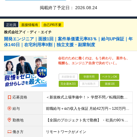
掲載終了予定日：
2026.08.24
正社員
面接情報有
自己PR不要
株式会社アイ・ディ・エイチ
開発エンジニア｜面接1回｜案件単価還元率83％｜給与UP保証｜年
休140日｜在宅利用率9割｜独立支援・副業制度
会社のために働くのは、もう終わり。 案件も、
報酬も、エンジニア自身で決めていく。
未経験歓迎
学歴不問
ベテランOK
完全週休2日
賞与複数月
面接1回
応募資格
＜新規株式上場準備中！＞ 学歴不問／転職回数不問／20代～50代の幅広い年代が活躍中です！ ▼必須要件 何らかのシステム開発経験をお持ちの方（開発・インフラ不問） ▼歓迎条件 プロジェクトマネジメ
給与
前職給与＋αの収入を保証 月給42万円～120万円＋各種手当＋賞与 給与基準が明確かつ高還元です。 一人ひとりが安定した環境のもと、長く活躍できる職場を目指しています。 ※平均年収650万円 ・還
勤務地
【全国のプロジェクト先で勤務】 ・社員の90％以上がリモートワークを導入 ・フルリモートで全国各地から勤務可 【本社】 埼玉県草加市谷塚町580-1 エスワンプラザ3F-1 【東京営業所】 東京都
働き方
リモートワークがメイン