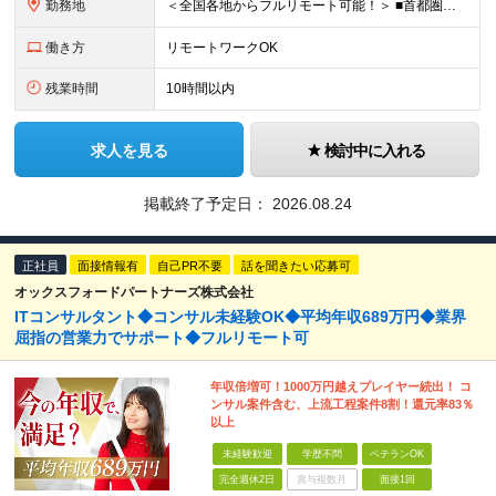
勤務地
＜全国各地からフルリモート可能！＞ ■首都圏エリア（東京・神奈川・千葉・埼玉）・大阪・名古屋・福岡を中心とした全国各地のプロジェクト先に参画いただきます。 ※ご希望をお伺いした上で決定いたします ※転
働き方
リモートワークOK
残業時間
10時間以内
求人を見る
検討中に入れる
掲載終了予定日：
2026.08.24
正社員
面接情報有
自己PR不要
話を聞きたい応募可
オックスフォードパートナーズ株式会社
ITコンサルタント◆コンサル未経験OK◆平均年収689万円◆業界
屈指の営業力でサポート◆フルリモート可
年収倍増可！1000万円越えプレイヤー続出！ コ
ンサル案件含む、上流工程案件8割！還元率83％
以上
未経験歓迎
学歴不問
ベテランOK
完全週休2日
賞与複数月
面接1回