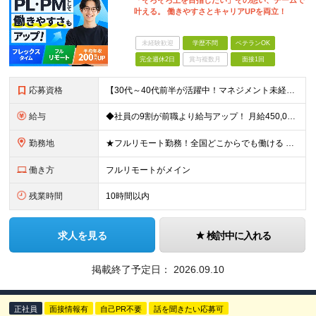
「そろそろ上を目指したい」その想い、チームで
叶える。 働きやすさとキャリアUPを両立！
未経験歓迎
学歴不問
ベテランOK
完全週休2日
賞与複数月
面接1回
応募資格
【30代～40代前半が活躍中！マネジメント未経験歓迎】 ●エンジニアとしての実務経験を3年以上お持ちの方 （開発言語や担当フェーズは不問） ●学歴不問 ★「PLやPMにステップアップしたい」 「後輩
給与
◆社員の9割が前職より給与アップ！ 月給450,000円～531,500円+賞与＋インセンティブ ※経験・スキルを考慮の上、優遇いたします ※残業代につきましては、面接時にご説明させていただきます
勤務地
★フルリモート勤務！全国どこからでも働ける ＼一人にならない！帰属意識を感じながら働ける／ リモートでもメンバー間のやり取りをスムーズに行えるように、 当社ではLINEグループを導入。活発なコミュニ
働き方
フルリモートがメイン
残業時間
10時間以内
求人を見る
検討中に入れる
掲載終了予定日：
2026.09.10
正社員
面接情報有
自己PR不要
話を聞きたい応募可