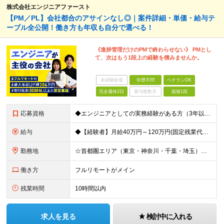
株式会社エンジニアファースト
【PM／PL】会社都合のアサインなし◎｜案件詳細・単価・給与テ
ーブル全公開！働き方も年収も自分で選べる！
《進捗管理だけのPMで終わらせない》 PMとし
て、次はもう1段上の経験を積みませんか。
未経験歓迎
学歴不問
ベテランOK
完全週休2日
賞与複数月
面接1回
応募資格
◆エンジニアとしての実務経験がある方（3年以上） └システムやアプリの設計・開発、インフラ設計・構築の経験のある方を想定 ◆マネジメント経験は不問 ◆学歴不問／ブランクOK 【こんな方も歓迎です！】
給与
◆【経験者】月給40万円～120万円(固定残業代含む)+各種手当 ※月30時間（76,000円～）の固定残業代を含みます。 ※上記を超える時間外労働分は追加で支給。 ※6ヶ月の試用期間あり（条件に変動
勤務地
☆首都圏エリア（東京・神奈川・千葉・埼玉）・名古屋・大阪・福岡を中心とした全国各地のプロジェクト先に参画いただきます。 ※希望をヒアリングした上で決定します ☆全国各地からフルリモートOK 【本社】
働き方
フルリモートがメイン
残業時間
10時間以内
求人を見る
検討中に入れる