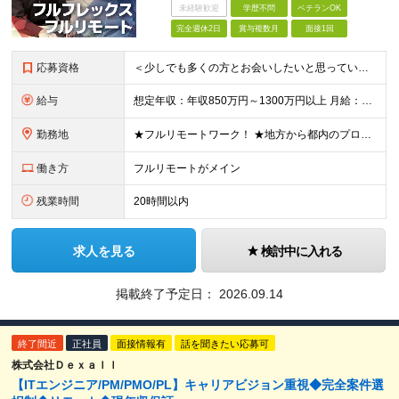
未経験歓迎
学歴不問
ベテランOK
完全週休2日
賞与複数月
面接1回
応募資格
＜少しでも多くの方とお会いしたいと思っています！＞ ◆学歴不問 ◆顧客業務や業務フローを理解し、システム要件を自力で整理できる方 ◆以下いずれかのご経験をお持ちの方 ・プロジェクトマネジメントの実務経
給与
想定年収：年収850万円～1300万円以上 月給：60万円～93万円以上＋賞与年2回 ※経験、能力などを考慮の上、当社規定により決定いたします。 ※上記には固定残業代20時間分（8万円～12.4万円
勤務地
★フルリモートワーク！ ★地方から都内のプロジェクトに参画する社員も多数！ ≪東京本社≫ 〒101-0041 東京都千代田区神田須田町二丁目19番地23 Daiwa 秋葉原ビル7階 ◎昨年移転したば
働き方
フルリモートがメイン
残業時間
20時間以内
求人を見る
検討中に入れる
掲載終了予定日：
2026.09.14
終了間近
正社員
面接情報有
話を聞きたい応募可
株式会社Ｄｅｘａｌｌ
【ITエンジニア/PM/PMO/PL】キャリアビジョン重視◆完全案件選