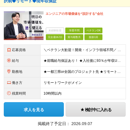
択制◆リモート◆現年収保証
エンジニアの市場価値を“設計する”会社
未経験歓迎
学歴不問
ベテランOK
完全週休2日
賞与複数月
面接1回
応募資格
＼ベテラン大歓迎！開発・インフラ領域不問／ ■ITプロジェクトにおけるマネジメント経験、もしくはPM、PMOのご経験をお持ちの方 ■学歴不問 ～このような方にオススメです～ ・「人材育成・マネジメン
給与
★前職給与保証あり！ ★入社後に93％が年収UPを実現 ★平均年収は【103万円UP】を実現 ★入社後年収最大【156万円UP】 ■月給40万円～90万円+昇給2回+賞与2回+各種手当 ＜スキル/
勤務地
★一都三県or全国のプロジェクト先 ★リモート率85%＆フルリモート案件多数 ★転居を伴う転勤なし ★U・Iターンも歓迎！地方在住者の採用実績も多数あり ■本社 東京都渋谷区恵比寿西1-32-16
働き方
リモートワークがメイン
残業時間
10時間以内
求人を見る
検討中に入れる
掲載終了予定日：
2026.09.07