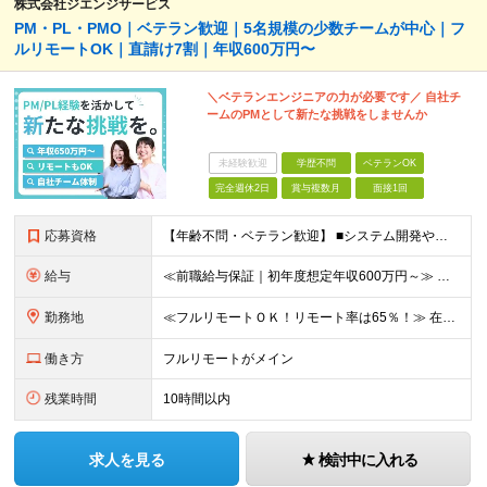
株式会社ジエンジサービス
PM・PL・PMO｜ベテラン歓迎｜5名規模の少数チームが中心｜フ
ルリモートOK｜直請け7割｜年収600万円〜
＼ベテランエンジニアの力が必要です／ 自社チ
ームのPMとして新たな挑戦をしませんか
未経験歓迎
学歴不問
ベテランOK
完全週休2日
賞与複数月
面接1回
応募資格
【年齢不問・ベテラン歓迎】 ■システム開発やインフラの実務経験をお持ちの方（言語・工程・年数不問） ■学歴不問 ≪こんな方はぜひご応募ください≫ □SE経験を積んだがリーダー・PLのポジションがない
給与
≪前職給与保証｜初年度想定年収600万円～≫ 月給45万円以上＋決算賞与＋交通費 ※スキル・経験を考慮の上、優遇します ※上記月給には固定残業代月20時間分(5万1000円以上)を含みます。超過し
勤務地
≪フルリモートＯＫ！リモート率は65％！≫ 在宅勤務または東京・神奈川・埼玉・千葉のお客様先での勤務 ■本社 東京都港区芝2-22-15 STKビル 1F (変更の範囲)上記を除く当社関連勤務地
働き方
フルリモートがメイン
残業時間
10時間以内
求人を見る
検討中に入れる