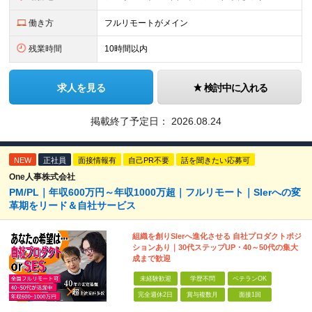
働き方
フルリモートがメイン
残業時間
10時間以内
求人を見る
検討中に入れる
掲載終了予定日：
2026.08.24
NEW
正社員
面接情報有
自己PR不要
話を聞きたい応募可
One人事株式会社
PM/PL｜年収600万円～年収1000万超｜フルリモート｜SIerへの変
革期をリード＆自社サービス
組織を創りSIerへ進化させる 自社プロダクトポジ
ションあり｜30代ステップUP・40～50代の集大
成まで歓迎
未経験歓迎
学歴不問
ベテランOK
完全週休2日
賞与複数月
面接1回