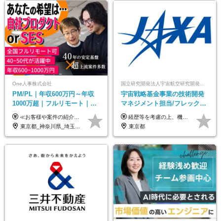
One人事株式会社
国立研究開発法人宇宙航空研究開発機構【JAXA】
PM/PL｜年収600万円～年収
宇宙戦略基金事業の技術開発
1000万超｜フルリモート｜
マネジメント担当/フレックス
SIerへの変革期をリード＆自
制/リモート活用/異業種出身者
≪お客様や案件の紹介によりインセンティブを支給！≫ 月給40万円以上＋賞与年2回＋インセンティブ ◎経験やスキルを考慮の上、優遇します ◎上記月給は固定残業代月45時間分(月額9万1040円以上)を含みます。超過した場合は全額追加支給します ◎試用期間3カ月あり(給与や福利厚生等は同じです) ＜年収例＞ 36歳／PL（元SE）／580万円 / 官公庁向けWebシステム開発 ※メンバーから2年でPLへ昇格 41歳／SL／616万円 / メーカー向けWebサイト開発 46歳／PL／742万円 / 金融情報連携システム開発 52歳 / PM / 952万円 / 信販システムの再構築 55歳 / PM / 910万円 / 製造業向け基盤構築開発
経歴等を考慮の上、機構の規定により決定します。 ＜大学卒業後、正規社員として民間企業に3年勤務した場合＞ ・月給30万円以上 ・年収470万円以上 年収概算を試算する場合は以下をご確認ください。 https://www.jaxa.jp/about/employ/trial_j.html ■昇給年1回、賞与年2回 ■諸手当（住居手当、通勤手当他） ■退職金制度あり ※年収470万円～ ※超過勤務分は別途支給します。 ※6ヶ月の試用期間あり。その間の待遇・給与に差異はありません。
社サービス
歓迎/国家プロジェクト
東京都_神奈川県_埼玉県_千葉県_大阪府_愛知県_北海道_青森県_岩手県_宮城県_秋田県_山形県_福島県_茨城県_栃木県_群馬県_新潟県_山梨県_長野県_富山県_石川県_福井県_静岡県_岐阜県_三重県_兵庫県_京都府_滋賀県_奈良県_和歌山県_広島県_岡山県_鳥取県_島根県_山口県_徳島県_香川県_愛媛県_高知県_福岡県_熊本県_佐賀県_長崎県_大分県_宮崎県_鹿児島県_沖縄県
東京都