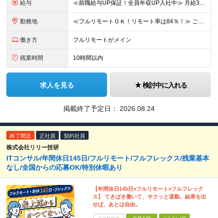
給与
≪前職給与UP保証！全員年収UP入社中≫ 月給32万円～＋賞与年4ヵ月分(業績により変動する場合もあります) ★スキルや経験を考慮の上、優遇します ★上記月給は固定残業代30時間分(月6万1000
勤務地
≪フルリモートＯＫ！リモート率は84％！≫ ご自宅や本社オフィスでの在宅勤務、または東京23区内を中心とした首都圏のクライアント先での勤務 ■本社 東京都文京区後楽1-1-5 水道橋外堀通ビル2F
働き方
フルリモートがメイン
残業時間
10時間以内
求人を見る
検討中に入れる
掲載終了予定日：
2026.08.24
終了間近
正社員
契約社員
株式会社リリー技研
ITコンサル/年間休日145日/フルリモート/フルフレックス/残業基本
なし/全国からの応募OK/特別休暇あり
【年間休日145日×フルリモート×フルフレック
ス】 てきぱき働いて、サクッと退勤。結果を出
せば、あとは自由。