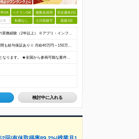
卒OK
ベテランOK
複数名採用
完全週休2日
企業
転勤なし
土日面接可
面接1回
＜学歴不問・第二新卒歓迎・ブランクOK＞ ◆IT業界での実務経験（2年以上） ※アプリ・インフラ等の領域は不問 【歓迎条件】 ◎コンサルティングファームでの実務経験 ◎SIにおける上流工程
＜平均年収689万円！！＞ ☆前給保証以上☆案件待機期間も給与保証あり☆ 月給40万円～150万円（固定残業代含む） ※経験や能力を考慮し決定します ※試用期間6ヶ月あり。条件や待遇に差異はありません
全国のプロジェクト先(1都3県/東海/関西/福岡)での勤務となります。 ★全国から参画可能な案件あり！ ★リモートワーク・リモート併用・常駐案件すべてあり！ ★転居を伴う転勤はナシ ┗1人1人の働き
検討中に入れる
回/有休取得率89.2%/残業月1