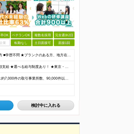
卒OK
ベテランOK
複数名採用
完全週休2日
企業
転勤なし
土日面接可
面接1回
■何らかの開発経験もしくは開発補助の経験をお持ちの方 ■学歴不問 ★ブランクのある方、地方在住の方も大歓迎です！
★通勤＆就業＆地域/住宅＆役職手当あり ★残業代は全額支給 ★選べる給与制度あり！ ★東京・神奈川・千葉・埼玉勤務の場合 月給23.5万円～55万円＋諸手当 （残業代は全額支給） (20,000円の
★リモート実績あり★ ご希望を伺い、業界トップクラス約7,000件の取引事業所数、90,000件以上のプロジェクトから検討をいたします。 全国の取引先での就業となります（沖縄を除く） ※勤務地
検討中に入れる