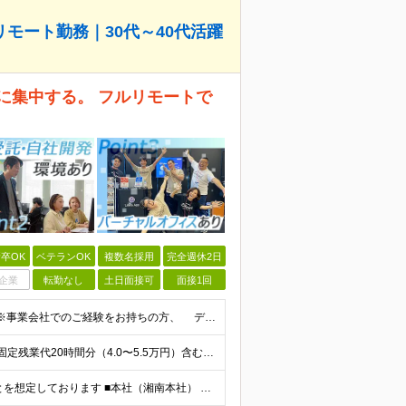
モート勤務｜30代～40代活躍
に集中する。 フルリモートで
卒OK
ベテランOK
複数名採用
完全週休2日
企業
転勤なし
土日面接可
面接1回
◆学歴不問 ◆課題解決に向けたデータ分析の実務経験 ※事業会社でのご経験をお持ちの方、 データ分析～プレゼンまでのご経験をお持ちの方は尚歓迎します ＜歓迎要件・求める人物像＞ ◎複雑な課題を整理し
月給30万円〜40万円（経験・能力を考慮して決定） ※固定残業代20時間分（4.0〜5.5万円）含む／超過分は全額支給 ※経験・スキルを考慮のうえ決定いたします ※6ヶ月の試用期間あり。期間中の待遇に
◎フルリモートも可 ◎首都圏の拠点で勤務いただくことを想定しております ■本社（湘南本社） 神奈川県藤沢市辻堂神台2-2-1 アイクロス湘南8階 └JR東海道線「辻堂駅」徒歩3分 ■東北支社 秋田