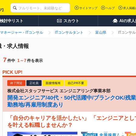
サイトマップ
ヘルプ
求人掲載
検討中リスト
スカウト
AIの求
マネージャー・ITコンサル
ITコンサルタント
富山県
ITコンサ
転職・求人情報
7
1～7
件中
件を表示
PICK UP!
終了間近
正社員
面接情報有
自己PR不要
株式会社スタッフサービス エンジニアリング事業本部
開発エンジニア/40代・50代活躍中/ブランクOK/残業
勤務地/再雇用制度あり
「自分のキャリアを活かしたい」 「エンジニアとし
を叶える転職しませんか？