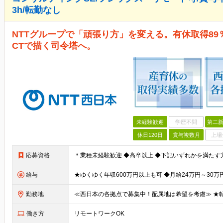
3h/転勤なし
NTTグループで「頑張り方」を変える。有休取得89％
CTで描く司令塔へ。
未経験歓迎
学歴不問
第二新
休日120日
賞与複数月
上場
応募資格
給与
勤務地
働き方
リモートワークOK