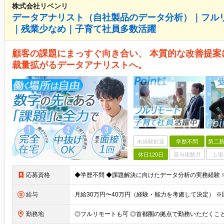
株式会社リベンリ
データアナリスト（自社製品のデータ分析）｜フルリ
｜残業少なめ｜子育て社員多数活躍
顧客の課題にまっすぐ向き合い、 本質的な改善提案
裁量拡がるデータアナリストへ。
未経験歓迎
学歴不問
第二新
休日120日
賞与複数月
上場
応募資格
給与
勤務地