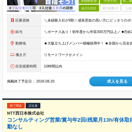
未経験歓迎
学歴不問
第二新
休日120日
賞与複数月
上場
応募資格
給与
勤務地
働き方
リモートワークがメイン
目安残業時間
10時間以内
求人を見る
掲載終了予定日：
2026.08.20
終了間近
正社員
NTT西日本株式会社
コンサルティング営業/賞与年2回/残業月13h/有休取
勤なし