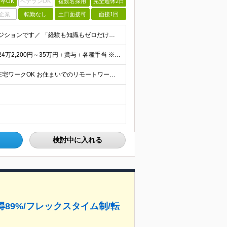
卒OK
ベテランOK
複数名採用
完全週休2日
企業
転勤なし
土日面接可
面接1回
＼未経験入社が9割！成長意欲の高い方にピッタリのポジションです／ 「経験も知識もゼロだけど、やってみたい」 ……そんな想いがあれば、ITの知識が全くない未経験の方でも大歓迎。 当社も全力でスキルアッ
＼ボーナスあり！初年度から年収300万円以上／ ■月給24万2,200円～35万円＋賞与＋各種手当 ※経験・年齢・能力等を考慮し決定いたします。 ※試用期間中（3カ月）は契約社員で、月給21万円＋諸
★大阪立ち上げメンバー積極採用中！ ★全国から完全在宅ワークOK お住まいでのリモートワーク、または首都圏（東京・神奈川・埼玉・千葉）・大阪のプロジェクト先での勤務となります。 ※転勤はありません
検討中に入れる
得89%/フレックスタイム制/転