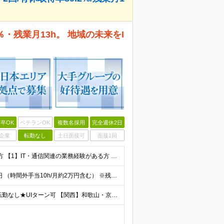
・残業月13h。 地域の未来をI
卒OK
ベテランOK
複数名採用
完全週休2日
企業
転勤なし
土日面接可
面接1回
＊業種未経験歓迎 ◆高卒以上 ◆下記いずれかを満たす方 【1】IT・通信関連の業務経験がある方 【2】IT・通信関連の資格を保有 【3】法人営業経験がある方 ※【1】の具体例 ・企業でITエンジ
★ゆくゆく年収600万円以上も可 ◆月給24万円～30万円 （時間外手当10h/月約2万円含む） ※残業代超過分は別途全額支給いたします ※経験/資格に応じて、手当（月給に加算）が支給されます ※試
≪西日本の各拠点で募集中！配属地は希望を考慮≫ ★転勤なし★UIターン可 【関西】和歌山・京都・滋賀・奈良・兵庫 【東海】愛知・静岡・岐阜・三重 【北陸】石川・富山・福井 【中国】広島・岡山・島根・