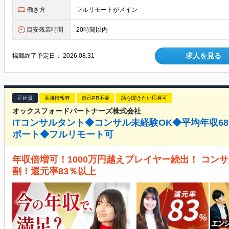
働き方
フルリモートがメイン
目安残業時間
20時間以内
求人を見る
掲載終了予定日：
2026.08.31
正社員
面接情報有
自己PR不要
話を聞きたい応募可
オックスフォードパートナーズ株式会社
ITコンサルタント◆コンサル未経験OK◆平均年収6
ポート◆フルリモート可
年収倍増可！1000万円越えプレイヤー続出！ コン
割！還元率83％以上