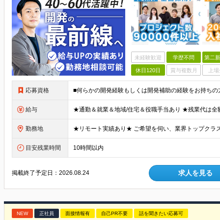
未経験歓迎
学歴不問
第二新
休日120日
賞与複数月
上場
応募資格
給与
勤務地
目安残業時間
10時間以内
求人を見る
掲載終了予定日：
2026.08.24
NEW
正社員
面接情報有
自己PR不要
話を聞きたい応募可