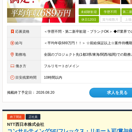
未経験歓迎
学歴不問
第二新
休日120日
賞与複数月
上場
応募資格
給与
勤務地
働き方
フルリモートがメイン
目安残業時間
10時間以内
求人を見る
掲載終了予定日：
2026.08.20
終了間近
正社員
NTT西日本株式会社
コンサルティングSE/フレックス・リモート可/賞与年2