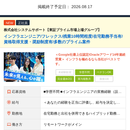
掲載終了予定日：
2026.08.17
NEW
正社員
株式会社システムサポート【東証プライム市場上場グループ】
インフラエンジニア/フレックス/残業10時間程度/在宅勤務手当有/
資格取得支援・奨励制度有/多数のプライム案件
＜Google社最上位認定/Oracleアワード14年連続
受賞＞ インフラを極めるなら当社がベストで
す。
未経験歓迎
学歴不問
ベテランOK
完全週休2日
賞与複数月
面接1回
応募資格
■学歴不問 ■インフラエンジニアの実務経験（設計～構築フェーズを想定） ★Google Cloud・OCI・AWS・Azureなどクラウド技術は問いませんが、経験・知見が深い方は優遇します！ ＜この
給与
＜あなたの経験を正当に評価し、給与を決定します！＞ 想定年収500万円～1,000万円 └月給34万3000円～＋賞与年2回 ◎在宅勤務手当あり ◎交通費100％支給 ◎資格取得奨励制度(一時金/資格
勤務地
在宅勤務と出社を併用できるハイブリッド勤務！ （出社は週1～3日程度ですが、ご希望に合わせて柔軟に対応可能です。） ≪東京オフィス≫ 東京都新宿区西新宿2-6-1 新宿住友ビル26F ※(業務の変
働き方
リモートワークがメイン