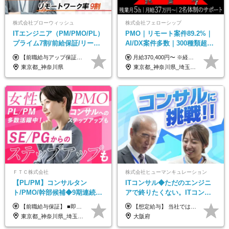
株式会社ブローウィッシュ
株式会社フェローシップ
ITエンジニア（PM/PMO/PL）
PMO｜リモート案件89.2%｜
プライム7割/前給保証/リーダ
AI/DX案件多数｜300種類超の
ー経験不問/30、40代活躍中/
資格取得支援有｜月給37万円
【前職給与アップ保証あり！ゆくゆくは年収800万以上も可能】 月給45万円～＋インセンティブ ※経験や適性を考慮の上、相談し決定します ※上記には固定残業代（20時間分/4万円～）が含まれます ※20時間を超過した場合は別途全額支給します ※試用期間（3ヶ月間）あり。給与・待遇に差異はございません それはより高度な案件にアサイン＆ 還元率が平均より高めのため、 これまでの給与から大幅にアップする人もいます。
月給370,400円〜 ※経験やスキルを考慮し、決定いたします ※上記金額には固定残業代（30時間分/70,400円～）を含みます。超過分は別途全額支給いたします ※試用期間6カ月あり（期間中の給与・待遇に差異はありません） ★想定年収4,444,800円～ ★50万円～300万円の年収UP事例があります！
リモート9割
～
東京都_神奈川県
東京都_神奈川県_埼玉県_千葉県
ＦＴＣ株式会社
株式会社ヒューマンキュレーション
【PL/PM】コンサルタン
ITコンサル◆ただのエンジニ
ト/PMO/幹部候補◆9期連続大
アで終りたくない。ITコンサ
幅増益！10期目の成長＋安定
ル・PMに挑戦出来る！成長中
【前職給与保証】 ■即戦力（経験目安5年以上）： 月給45万円～80万円 ■経験者（経験目安3年以上）： 月給40万円～60万円 ■ローキャリア（経験目安1年程度）： 月給35万円～40万円 ■未経験者： 月給30万円～35万円 ※上記金額には固定残業代30時間分 【未経験者5万5000円～7万3000円、 ローキャリア6万4000円～7万3000円、 経験者5万8000円～10万9000円、 即戦力8万2000円～14万5000円】を含みます。 ※30時間を超える場合は追加で全額支給します。 ※経験・能力・前職給与などを総合的に評価したうえでご納得いただけるよう個別決定。 未経験者の場合、前職給与とポテンシャルを査定のうえ決定いたします。 ※日本国内でのIT業界経験、または同等の実務経験と能力に応じて決定します。 ※前職給与は日本円かつ、日本国内での実績に基づき評価します。 【納得の評価システム】 ★クォーター毎に査定する評価制度導入！ 明確な評価基準で翌年度年収を上げましょう！ ★評価対象期間に在籍中のほとんどの社員が昇給し 年収アップを実現しています！ ★様々なインセンティブ制度を用意し多角的に正当評価しています！ ※試用期間6カ月（期間中の待遇等に差異なし）
【想定給与】 当社では、すべてのプロジェクトで受注単価を完全開示。 給与はその単価に連動し、還元率は80％以上を保証しています。 経験・スキル・貢献度に応じて報酬を正当に評価し、前職年収の保証も行っています。 ■正社員 月給35万円以上＋賞与年2回（みなし残業20h分含む） ◇試用期間は3ヶ月（期間中の待遇に変更なし） ◇みなし残業は案件先によって異なります。詳細は面談にてご説明致します。 ※経験・スキルを考慮し優遇 年収例： ・29歳女性／年収700万円（開発→上流転向） ・38歳男性／年収1,100万円（PMO・マネジメント） ・47歳男性／年収1,300万円（ITコンサル・高裁量案件）
性【前給保証】
の次世代IT企業
東京都_神奈川県_埼玉県_千葉県
大阪府