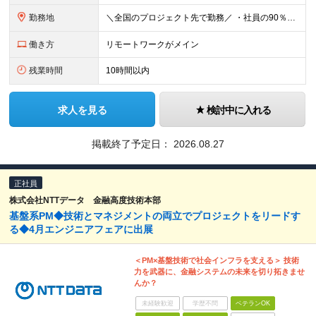
勤務地
＼全国のプロジェクト先で勤務／ ・社員の90％以上がリモートワークを導入 ・フルリモートで全国各地から勤務可 ‐勤務地は100%希望を反映 【本社】 埼玉県草加市谷塚町580-1 エスワンプラザ3F
働き方
リモートワークがメイン
残業時間
10時間以内
求人を見る
検討中に入れる
掲載終了予定日：
2026.08.27
正社員
株式会社NTTデータ 金融高度技術本部
基盤系PM◆技術とマネジメントの両立でプロジェクトをリードす
る◆4月エンジニアフェアに出展
＜PM×基盤技術で社会インフラを支える＞ 技術
力を武器に、金融システムの未来を切り拓きませ
んか？
未経験歓迎
学歴不問
ベテランOK