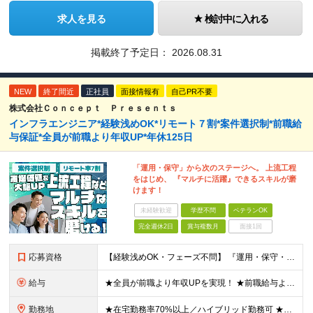
求人を見る
検討中に入れる
掲載終了予定日：
2026.08.31
NEW
終了間近
正社員
面接情報有
自己PR不要
株式会社Ｃｏｎｃｅｐｔ Ｐｒｅｓｅｎｔｓ
インフラエンジニア*経験浅めOK*リモート７割*案件選択制*前職給
与保証*全員が前職より年収UP*年休125日
「運用・保守」から次のステージへ。 上流工程
をはじめ、 『マルチに活躍』できるスキルが磨
けます！
未経験歓迎
学歴不問
ベテランOK
完全週休2日
賞与複数月
面接1回
応募資格
【経験浅めOK・フェーズ不問】 『運用・保守・監視の経験しかないが、設計構築へキャリアチェンジしたい！』 『将来が見えないので、マルチなスキルを身につけたい！』 などなど、今のフェーズに悩む『意欲が
給与
★全員が前職より年収UPを実現！ ★前職給与より120％アップ実績あり ★前職給与を最大限に考慮 ★入社4年目で年収800万円の社員も在籍！ 年俸336万円～880万円（1/12を毎月支給）＋インセ
勤務地
★在宅勤務率70%以上／ハイブリッド勤務可 ★転勤なし 本社または一都三県のプロジェクト先（東陽町、浜松町などメインは東京23区内）にて勤務いただきます！ 【本社】 東京都荒川区西日暮里5-10-