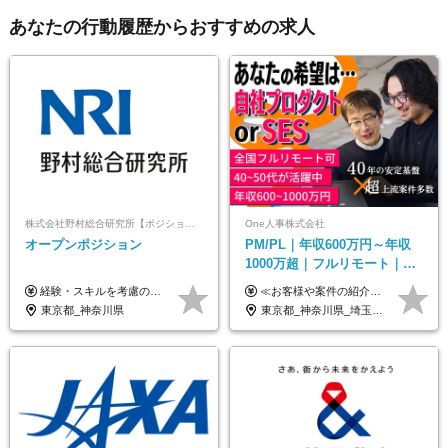
あなたの行動履歴からおすすめの求人
株式会社野村総合研究所【ポジションマッチ登録】
One人事株式会社
オープンポジション
PM/PL｜年収600万円～年収
1000万超｜フルリモート｜
SIerへの変革期をリード＆自
経験・スキルを考慮の上、決定します。
≪お客様や案件の紹介によりインセンティブを支給！≫ 月給40万円以上＋賞与年2回＋インセンティブ ◎経験やスキルを考慮の上、優遇します ◎上記月給は固定残業代月45時間分(月額9万1040円以上)を含みます。超過した場合は全額追加支給します ◎試用期間3カ月あり(給与や福利厚生等は同じです) ＜年収例＞ 36歳／PL（元SE）／580万円 / 官公庁向けWebシステム開発 ※メンバーから2年でPLへ昇格 41歳／SL／616万円 / メーカー向けWebサイト開発 46歳／PL／742万円 / 金融情報連携システム開発 52歳 / PM / 952万円 / 信販システムの再構築 55歳 / PM / 910万円 / 製造業向け基盤構築開発
社サービス
東京都_神奈川県
東京都_神奈川県_埼玉県_千葉県_大阪府_愛知県_北海道_青森県_岩手県_宮城県_秋田県_山形県_福島県_茨城県_栃木県_群馬県_新潟県_山梨県_長野県_富山県_石川県_福井県_静岡県_岐阜県_三重県_兵庫県_京都府_滋賀県_奈良県_和歌山県_広島県_岡山県_鳥取県_島根県_山口県_徳島県_香川県_愛媛県_高知県_福岡県_熊本県_佐賀県_長崎県_大分県_宮崎県_鹿児島県_沖縄県