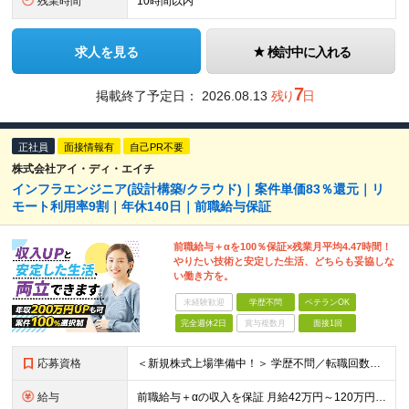
残業時間
10時間以内
求人を見る
検討中に入れる
7
掲載終了予定日：
2026.08.13
残り
日
正社員
面接情報有
自己PR不要
株式会社アイ・ディ・エイチ
インフラエンジニア(設計構築/クラウド)｜案件単価83％還元｜リ
モート利用率9割｜年休140日｜前職給与保証
前職給与＋αを100％保証×残業月平均4.47時間！
やりたい技術と安定した生活、どちらも妥協しな
い働き方を。
未経験歓迎
学歴不問
ベテランOK
完全週休2日
賞与複数月
面接1回
応募資格
＜新規株式上場準備中！＞ 学歴不問／転職回数不問／第二新卒歓迎／20代～50代と幅広く活躍 ▼必須要件 ・何らかのシステム開発経験をお持ちの方（開発・インフラ不問） ▼歓迎条件 ・AWS/Azur
給与
前職給与＋αの収入を保証 月給42万円～120万円＋各種手当＋賞与 給与基準が明確かつ高還元です。 一人ひとりの生活が安定して活躍いただける環境を目指しています。 ※平均年収650万円 ・還元率8