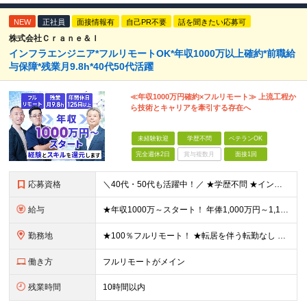
NEW
正社員
面接情報有
自己PR不要
話を聞きたい応募可
株式会社Ｃｒａｎｅ＆Ｉ
インフラエンジニア*フルリモートOK*年収1000万以上確約*前職給
与保障*残業月9.8h*40代50代活躍
≪年収1000万円確約×フルリモート≫ 上流工程か
ら技術とキャリアを牽引する存在へ
未経験歓迎
学歴不問
ベテランOK
完全週休2日
賞与複数月
面接1回
応募資格
＼40代・50代も活躍中！／ ★学歴不問 ★インフラエンジニアの経験を5年以上お持ちの方 ≪こんな方にピッタリです！≫ ◎自身の市場価値を正当に評価してほしい ◎今より年収をアップさせたい ◎多彩な
給与
★年収1000万～スタート！ 年俸1,000万円～1,162万8,000円（12分割） ※経験・スキルを考慮の上決定します ※上記金額には固定残業代（月30h分・158,400円～184,000円
勤務地
★100％フルリモート！ ★転居を伴う転勤なし 本社またはプロジェクト先にて勤務いただきます！ ※プロジェクト先は一都三県及び23区内がメイン 【本社】 東京都新宿区神楽坂1-2 研究社英語センタ
働き方
フルリモートがメイン
残業時間
10時間以内