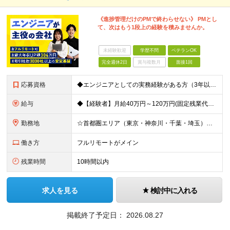
《進捗管理だけのPMで終わらせない》 PMとし
て、次はもう1段上の経験を積みませんか。
未経験歓迎
学歴不問
ベテランOK
完全週休2日
賞与複数月
面接1回
応募資格
◆エンジニアとしての実務経験がある方（3年以上） └システムやアプリの設計・開発、インフラ設計・構築の経験のある方を想定 ◆マネジメント経験は不問 ◆学歴不問／ブランクOK 【こんな方も歓迎です！】
給与
◆【経験者】月給40万円～120万円(固定残業代含む)+各種手当 ※月30時間（76,000円～）の固定残業代を含みます。 ※上記を超える時間外労働分は追加で支給。 ※6ヶ月の試用期間あり（条件に変動
勤務地
☆首都圏エリア（東京・神奈川・千葉・埼玉）・名古屋・大阪・福岡を中心とした全国各地のプロジェクト先に参画いただきます。 ※希望をヒアリングした上で決定します ☆全国各地からフルリモートOK 【本社】
働き方
フルリモートがメイン
残業時間
10時間以内
求人を見る
検討中に入れる
掲載終了予定日：
2026.08.27