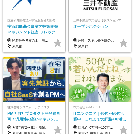
国立研究開発法人宇宙航空研究開発機構【JAXA】
三井不動産株式会社【ポジションマッチ登録】
宇宙戦略基金事業の技術開発
オープンポジション
マネジメント担当/フレックス
制/リモート活用/異業種出身者
経歴等を考慮の上、機構の規定により決定します。 ＜大学卒業後、正規社員として民間企業に3年勤務した場合＞ ・月給30万円以上 ・年収470万円以上 年収概算を試算する場合は以下をご確認ください。 https://www.jaxa.jp/about/employ/trial_j.html ■昇給年1回、賞与年2回 ■諸手当（住居手当、通勤手当他） ■退職金制度あり ※年収470万円～ ※超過勤務分は別途支給します。 ※6ヶ月の試用期間あり。その間の待遇・給与に差異はありません。
経験・スキルを考慮の上、決定します。 ▼参考情報 ----------------------- ＜想定年収850万円～1,500万円（基礎給与・賞与2回含む）＞ 月給42万円～ ※時間外勤務手当・諸手当等別途 ※試用期間3ヶ月 ※残業手当有り
歓迎/国家プロジェクト
東京都
東京都
株式会社シスコム・テクノロジー
株式会社ｅ‐Ｍｉｎｔ
PM＊自社プロダクト開発参画
ITエンジニア｜40代～60代活
可＊汎用性の高いマネジメン
躍中｜これまでの経験+AI活用
トスキル＊年収1000万以上可
でスキルアップを支援｜残業
★賞与年2〜3回／残業代全額支給／子ども手当（月1万円）／誕生日手当（年1回1万円）★ ＜初年度の想定年収:600万円～800万円＞ 月給50万7000円～70万4000円＋賞与年2回＋決算賞与 ※経験・能力を考慮のうえ決定します。 ※専門性を高めながらチームを牽引する「プロジェクト推進力」を高く評価し、給与へダイレクトに反映します。 ※試用期間6ヶ月（待遇変動なし） 年収800万円以上も⽬指せます。 経験・スキル・前職給与を最大限に考慮し、 ご納得いただける条件を提示します。 【賞与】 年2〜3回支給（7月・12月＋業績により決算賞与） 当社では、目の前の案件による固定報酬だけが評価の全てではありません。 メンバー育成、現場でのポジション拡大、 ナレッジの共有、そして組織づくりへの参画など、 「会社への貢献度（ビジネスプロセス）」 を昇給・賞与へダイレクトに反映しています。 専門性を高める「技術」と、チームを前進させる「プロジェクト推進」。 この両輪を回すことで、確かなスキル成長と年収アップを同時に実現できる環境です。
◎月給40万円～100万円＋インセンティブ＋各種手当 ・年収120万〜300万円UPの実績も！ ・平均年収UP率は1.1～1.3倍 ・案件単価100%公開 × 単価連動の給与制度 ・能力等を考慮の上、決定いたします ※試用期間6ヵ月あり（待遇の変更はありません） ※固定残業代（月20～30時間・3万円～8万円）を含みます 《具体的には...》 ・案件単価65万円⇒年収約500万円 ・案件単価80万円⇒年収約600万円 ・案件単価120万円⇒年収約900万円 ＼ AIで生産性5倍になり給与UP ／ ◇案件単価100%公開 × 単価連動の給与制度 ◇年収120万〜300万UPの実績あり 「単価が上がれば、その分しっかり報われる」 そんなシンプルで納得できる評価制度です。 ⚫️年収300万円アップの実績も 参画する案件の単価を全て公開。 給与は単価に連動しているため納得感持って働くことが可能です。 過去には転職しただけで300万円以上アップした方もいます。 現場でAIを活用して成果を出して単価アップにつながったケースが多数！ ・AIツール利用料金全額負担 ・資格取得補助 ・月給保証制度 ・各種手当
月10h｜副業OK
東京都_神奈川県_埼玉県_千葉県
東京都_神奈川県_埼玉県_千葉県_大阪府_愛知県_北海道_青森県_岩手県_宮城県_秋田県_山形県_福島県_茨城県_栃木県_群馬県_新潟県_山梨県_長野県_富山県_石川県_福井県_静岡県_岐阜県_三重県_兵庫県_京都府_滋賀県_奈良県_和歌山県_広島県_岡山県_鳥取県_島根県_山口県_徳島県_香川県_愛媛県_高知県_福岡県_熊本県_佐賀県_長崎県_大分県_宮崎県_鹿児島県_沖縄県