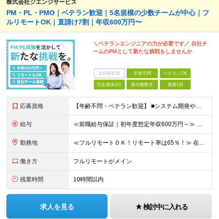
株式会社ジエンジサービス
PM・PL・PMO｜ベテラン歓迎｜5名規模の少数チームが中心｜フ
ルリモートOK｜直請け7割｜年収600万円〜
＼ベテランエンジニアの力が必要です／ 自社チ
ームのPMとして新たな挑戦をしませんか
未経験歓迎
学歴不問
ベテランOK
完全週休2日
賞与複数月
面接1回
応募資格
【年齢不問・ベテラン歓迎】 ■システム開発やインフラの実務経験をお持ちの方（言語・工程・年数不問） ■学歴不問 ≪こんな方はぜひご応募ください≫ □SE経験を積んだがリーダー・PLのポジションがない
給与
≪前職給与保証｜初年度想定年収600万円～≫ 月給45万円以上＋決算賞与＋交通費 ※スキル・経験を考慮の上、優遇します ※上記月給には固定残業代月20時間分(5万1000円以上)を含みます。超過し
勤務地
≪フルリモートＯＫ！リモート率は65％！≫ 在宅勤務または東京・神奈川・埼玉・千葉のお客様先での勤務 ■本社 東京都港区芝2-22-15 STKビル 1F (変更の範囲)上記を除く当社関連勤務地
働き方
フルリモートがメイン
残業時間
10時間以内
求人を見る
検討中に入れる