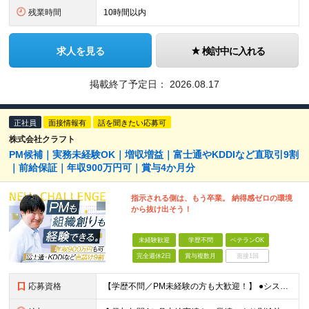
残業時間
10時間以内
求人を見る
検討中に入れる
掲載終了予定日：
2026.08.17
正社員
面接情報有
話を聞きたい応募可
株式会社クラフト
PM候補｜実務未経験OK｜増収増益｜富士通やKDDIなど直取引9割
｜前給保証｜年収900万円可｜賞与4か月分
指示される側は、もう卒業。 納得感ゼロの環境
から抜け出そう！
未経験歓迎
学歴不問
ベテランOK
完全週休2日
賞与複数月
面接1回
応募資格
【学歴不問／PM未経験の方も大歓迎！】 ●システム開発、またはインフラエンジニアとしての実務経験をお持ちの方 ～採用担当者より～ 「今はまだ役職についていないけれど、ゆくゆくは会社を動かすポジション