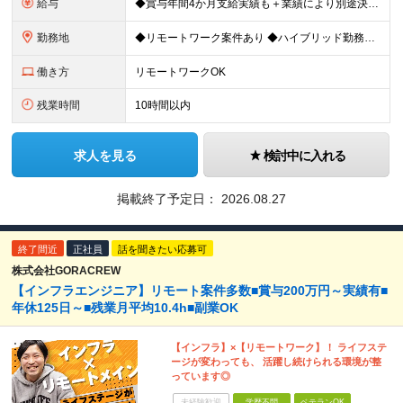
給与
◆賞与年間4か月支給実績も＋業績により別途決算賞与あり ◆年収800万円～900万円も可能 【PM・PL候補】 数名規模のチームでの進捗管理や、後輩・メンバーの指導・フォロー経験がある方 ※「公式な
勤務地
◆リモートワーク案件あり ◆ハイブリッド勤務もOK 【本社】東京都豊島区高田3-14-29 KDX高田馬場ビル2F ┗都内、神奈川県のプロジェクト先での勤務もございます。 ＜プロジェクト先エリア例
働き方
リモートワークOK
残業時間
10時間以内
求人を見る
検討中に入れる
掲載終了予定日：
2026.08.27
終了間近
正社員
話を聞きたい応募可
株式会社GORACREW
【インフラエンジニア】リモート案件多数■賞与200万円～実績有■
年休125日～■残業月平均10.4h■副業OK
【インフラ】×【リモートワーク】！ ライフステ
ージが変わっても、 活躍し続けられる環境が整
っています◎
未経験歓迎
学歴不問
ベテランOK