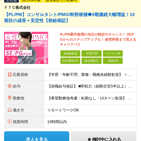
正社員
自己PR不要
話を聞きたい応募可
ＦＴＣ株式会社
【PL/PM】コンサルタント/PMO/幹部候補◆9期連続大幅増益！10
期目の成長＋安定性【前給保証】
PL/PM案件急増の当社が絶好のチャンス！ SE/P
Gからのステップアップも！ 経営幹部まで見える
キャリアパス
未経験歓迎
学歴不問
ベテランOK
完全週休2日
賞与複数月
面接1回
応募資格
【学歴・年齢不問、業種・職種未経験歓迎】 ＜下記は尚歓迎＞ ■SE・PG経験がありキャリアアップしたい方 ■PL・PMの実務経験がある方 ★入社前面談・アンケートあり 入社前アンケートによりキャリア
給与
【前職給与保証】 ■即戦力（経験目安5年以上）： 月給45万円～80万円 ■経験者（経験目安3年以上）： 月給40万円～60万円 ■ローキャリア（経験目安1年程度）： 月給35万円～40万円 ■未経験
勤務地
【希望勤務地考慮・転勤なし・UIターン歓迎】 本社（東京都新宿区大京町）および首都圏の勤務先 ★リモートワーク応相談 ★上京を希望する地方在住者の方も大歓迎！ ★横浜に営業拠点開設 神奈川県内や神
働き方
リモートワークOK
残業時間
10時間以内
求人を見る
検討中に入れる