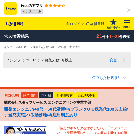
typeのアプリ
インストール
ログイン
会員登録
検討中(
0
)
MENU
21
求人検索結果
件中
1～21
件表示
インフラ（PM・PL） × 採用予定人数5名以上の転職・求人情報
インフラ（PM・PL）／募集人数5名以上
変更
保存した検索条件
PICK UP!
終了間近
正社員
面接情報有
自己PR不要
株式会社スタッフサービス エンジニアリング事業本部
開発エンジニア/40代・50代活躍中/ブランクOK/残業代100％支給/
手当充実/選べる勤務地/再雇用制度あり
「自分のキャリアを活かしたい」 「エンジニア
として生涯活躍したい」 その想いを叶える転職