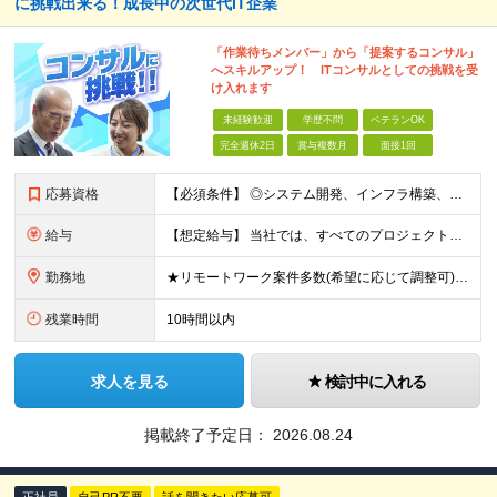
に挑戦出来る！成長中の次世代IT企業
「作業待ちメンバー」から「提案するコンサル」
へスキルアップ！ ITコンサルとしての挑戦を受
け入れます
未経験歓迎
学歴不問
ベテランOK
完全週休2日
賞与複数月
面接1回
応募資格
【必須条件】 ◎システム開発、インフラ構築、運用保守など、いずれかのIT実務経験（1年以上） ※言語・環境不問（Java／C#／Python／AWS／Azureなど歓迎） ◎（IT業界、プ
給与
【想定給与】 当社では、すべてのプロジェクトで受注単価を完全開示。 給与はその単価に連動し、還元率は80％以上を保証しています。 経験・スキル・貢献度に応じて報酬を正当に評価し、前職年収の
勤務地
★リモートワーク案件多数(希望に応じて調整可) ★勤務地は希望を考慮します ★転勤はありません ★U・Iターンも歓迎です！ 関西エリア(大阪・兵庫・京都・滋賀・奈良・和歌山)の取引先、または本社での
残業時間
10時間以内
求人を見る
検討中に入れる
掲載終了予定日：
2026.08.24