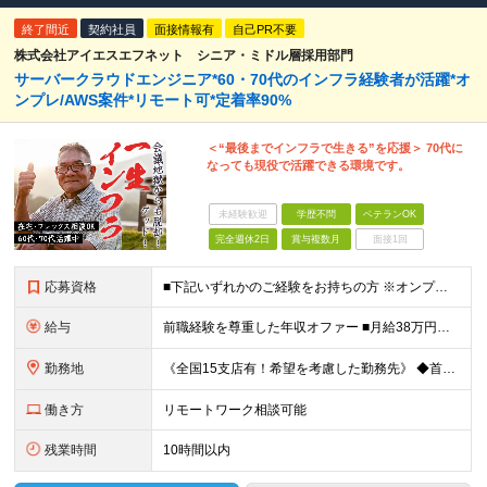
終了間近
契約社員
面接情報有
自己PR不要
株式会社アイエスエフネット シニア・ミドル層採用部門
サーバークラウドエンジニア*60・70代のインフラ経験者が活躍*オ
ンプレ/AWS案件*リモート可*定着率90%
＜“最後までインフラで生きる”を応援＞ 70代に
なっても現役で活躍できる環境です。
未経験歓迎
学歴不問
ベテランOK
完全週休2日
賞与複数月
面接1回
応募資格
■下記いずれかのご経験をお持ちの方 ※オンプレ・クラウドの経験は不問（どちらかでもOK） └サーバorネットワークでの構築以上の経験 └ITインフラでのPM/PL/PMO経験 ■学歴不問 ※注意※
給与
前職経験を尊重した年収オファー ■月給38万円～55万円 ※前職経験やスキルを十分に尊重したうえで決定いたします ※残業代は全額支給します ※試用期間1ヶ月あり（その間の雇用形態・給与・待遇に差異は
勤務地
《全国15支店有！希望を考慮した勤務先》 ◆首都圏または各支店周辺エリアのクライアント先 →東京、神奈川、千葉、埼玉、大阪、愛知、広島、福岡、札幌、仙台、茨城、静岡など ☆個人の希望を最大限考慮しま
働き方
リモートワーク相談可能
残業時間
10時間以内