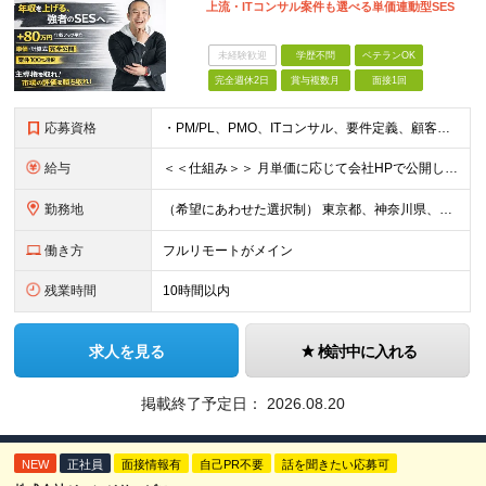
上流・ITコンサル案件も選べる単価連動型SES
未経験歓迎
学歴不問
ベテランOK
完全週休2日
賞与複数月
面接1回
応募資格
・PM/PL、PMO、ITコンサル、要件定義、顧客折衝いずれかの経験をお持ちの方 ・開発／インフラ経験から上流工程に挑戦したい方 ・学歴不問 ※業界・技術領域・工程は問いません。 ■ こんな方を歓
給与
＜＜仕組み＞＞ 月単価に応じて会社HPで公開しているテーブルにもとづき毎月決定されます！ https://www.tech4u.dev/payroll ＜＜実績＞＞ PM/PL・ITコンサル職の平均
勤務地
（希望にあわせた選択制） 東京都、神奈川県、埼玉県、千葉県、大阪府、兵庫県、京都府、愛知県、福岡県の各プロジェクト先 ・フル／ハイブリッドリモート案件あり ・転勤なし ・U・Iターンも歓迎＆支援可能
働き方
フルリモートがメイン
残業時間
10時間以内
求人を見る
検討中に入れる
掲載終了予定日：
2026.08.20
NEW
正社員
面接情報有
自己PR不要
話を聞きたい応募可