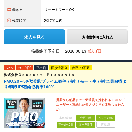
働き方
リモートワークOK
残業時間
20時間以内
求人を見る
検討中に入れる
7
掲載終了予定日：
2026.08.13
残り
日
NEW
終了間近
正社員
面接情報有
自己PR不要
株式会社Ｃｏｎｃｅｐｔ Ｐｒｅｓｅｎｔｓ
PMO/20～50代活躍/プライム案件７割/リモート率７割/全員前職よ
り年収UP/有給取得率100%
提案から納品まで一気通貫で携われる！ エンド
ユーザーと直結したモノづくりを体験しません
か。
未経験歓迎
学歴不問
ベテランOK
完全週休2日
賞与複数月
面接1回