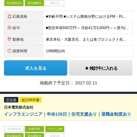
完全週休2日
賞与複数月
面接1回
応募資格
■学齢不問 ■システム開発分野におけるPM・PL経験2年以上及び開発実務経験 ※外国籍の方は対象外となります。 【休職歴（既往歴）がある方へ】 ・ご病気等により現職で休職期間がある場合は「すでに復職
給与
■想定年収600万円～ 月給41万3,000円～＋賞与(2回) ※試用期間6カ月間中の雇用形態に差異はございません。 ※固定残業代（21時間分/5万8,000円～）を含みます。超過分は別途支給いたし
勤務地
東京本社・大阪支社、または各プロジェクト先（1都3県、大阪府内）にて勤務となります。 ※勤務地は希望を考慮します。 ※転居を伴う転勤はありません。 ■東京勤務 東京本社または東京都・千葉県・埼玉県・
残業時間
10時間以内
求人を見る
検討中に入れる
掲載終了予定日：
2027.02.11
正社員
自己PR不要
日本電気株式会社
インフラエンジニア｜年休126日｜住宅支援あり｜退職金制度あり
未経験歓迎
学歴不問
ベテランOK
完全週休2日
賞与複数月
面接1回