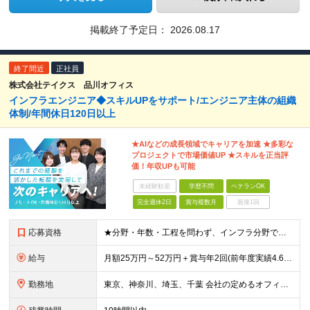
掲載終了予定日：
2026.08.17
終了間近
正社員
株式会社テイクス 品川オフィス
インフラエンジニア◆スキルUPをサポート/エンジニア主体の組織
体制/年間休日120日以上
★AIなどの成長領域でキャリアを加速 ★多彩な
プロジェクトで市場価値UP ★スキルを正当評
価！年収UPも可能
未経験歓迎
学歴不問
ベテランOK
完全週休2日
賞与複数月
面接1回
応募資格
★分野・年数・工程を問わず、インフラ分野でのエンジニア経験をお持ちの方 ★学歴不問！ ※微経験、ブランクのある方も大歓迎です！ ※今回の募集では一人でも多くの方とお会いさせていただく予定です！ ≪
給与
月額25万円～52万円＋賞与年2回(前年度実績4.6ヶ月分) ※知識・スキル・経験年数を最大限考慮し、 十分な話し合いのうえ決定いたします。 ※別途、交通費支給(月5万円まで)あり ※試用期間6ヶ
勤務地
東京、神奈川、埼玉、千葉 会社の定めるオフィス ※通勤時間は考慮します。。