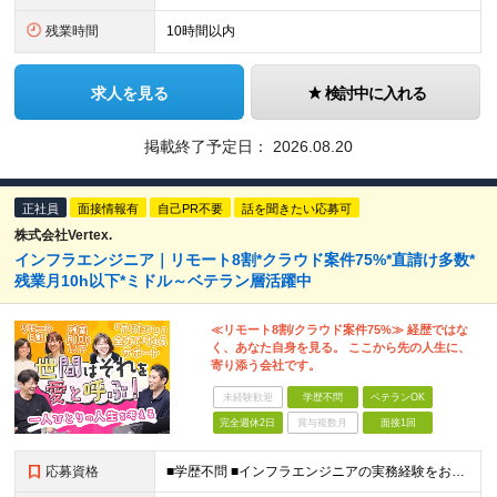
残業時間
10時間以内
求人を見る
検討中に入れる
掲載終了予定日：
2026.08.20
正社員
面接情報有
自己PR不要
話を聞きたい応募可
株式会社Vertex.
インフラエンジニア｜リモート8割*クラウド案件75%*直請け多数*
残業月10h以下*ミドル～ベテラン層活躍中
≪リモート8割/クラウド案件75%≫ 経歴ではな
く、あなた自身を見る。 ここから先の人生に、
寄り添う会社です。
未経験歓迎
学歴不問
ベテランOK
完全週休2日
賞与複数月
面接1回
応募資格
■学歴不問 ■インフラエンジニアの実務経験をお持ちの方（年数、工程不問） 【こんな方を歓迎します】 ・サーバーやネットワークの設計・構築・運用いずれかの経験がある方 ・オンプレ環境での実務経験を活か