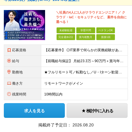
＼社員の4人に1人がクラウドエンジニア！／ ク
ラウド・IaC・セキュリティなど、 案件を自由に
選べる！
未経験歓迎
学歴不問
ベテランOK
完全週休2日
賞与複数月
面接1回
応募資格
【応募要件】 ◎IT業界で何らかの実務経験がある方 └2～3ヶ月の実務経験のある方は歓迎します！ 例）PCキッティングやモバイル通信基地局の業務経験者など インフラエンジニアとして経験のある方は、
給与
【前職給与保証】 月給23.3万～90万円＋賞与年2回＋インセンティブ ★年収1000万円以上の実績あり！ ※上記月給には月20～30時間分（2万9,300円～21万7,900円）の固定残業代を含み
勤務地
★フルリモート可／転勤なし／U・Iターン歓迎★ ◎勤務地は相談の上、ご自宅近くに調整します！ 【勤務地】 本社、または東京／埼玉／千葉／神奈川／愛知／仙台のクライアント先 ◎完全在宅（フルリモート）
働き方
リモートワークがメイン
残業時間
10時間以内
求人を見る
検討中に入れる
掲載終了予定日：
2026.08.20