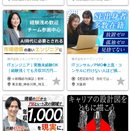
株式会社ジエンジサービス
株式会社オープンソフト
ITエンジニア｜実務未経験OK
ITコンサル／PMO◆上流・コ
｜経験浅くても月収35万円～
ンサルに行けない人ほど損を
｜チーム参画中心｜フルリモ
する！／ＳＥ・ＰＧ出身から
≪前職給与保証｜初年度想定年収420万円～≫ 月給35万円以上＋決算賞与＋交通費 ※スキル・経験を考慮の上、優遇します ※上記月給には固定残業代月20時間分(4万5000円以上)を含みます。超過した場合は、その分追加支給します ※試用期間3～6ヵ月は固定残業代なし(雇用形態やその他待遇・福利厚生は同じです) ＝＝＝＝＝＝＝＝＝＝＝ ▼実力と成長にこだわった評価制度▼ 年2回の評価で昇給・昇格が決まります。 評価は、就業先のお客様からの評価をベースに、目標達成状況やプロジェクトでの役割・貢献度などを総合的に判断して決定します。 日々の働きぶりを実際に見ているお客様の声を反映することで、より公平で納得感のある評価を実現しています。 また、評価後は面談を通じてフィードバックを行い、今後の成長やキャリアについて一緒に考えていきます。 ▼成長につながる目標設定▼ 半期ごとに、具体的な行動ベースの目標を設定し、その達成度や取り組みのプロセスを評価に反映します。 目標は、お客様からのフィードバックや現場での課題をもとに設定するため、「今何を伸ばすべきか」が明確になります。 また、上司との面談を通じて振り返りと次の目標設定を行い、継続的なスキルアップと市場価値の向上を支援しています。
【想定給与】 当社では、すべてのプロジェクトで受注単価を完全開示。 給与はその単価に連動し、還元率は80％以上を保証しています。 経験・スキル・貢献度に応じて報酬を正当に評価し、前職年収の保証も行っています。 ■正社員 月給35万円以上＋賞与年2回（みなし残業20h分含む） ◇試用期間は3ヶ月（期間中の待遇に変更なし） ◇みなし残業は案件先によって異なります。詳細は面談にてご説明致します。 ※経験・スキルを考慮し優遇 年収例： ・29歳女性／年収700万円（開発→上流転向） ・38歳男性／年収1,100万円（PMO・マネジメント） ・47歳男性／年収1,300万円（ITコンサル・高裁量案件）
ート可｜自社サービスあり
年収２００万アップ
東京都_神奈川県_埼玉県_千葉県_大阪府_愛知県_北海道_青森県_岩手県_宮城県_秋田県_山形県_福島県_茨城県_栃木県_群馬県_新潟県_山梨県_長野県_富山県_石川県_福井県_静岡県_岐阜県_三重県_兵庫県_京都府_滋賀県_奈良県_和歌山県_広島県_岡山県_鳥取県_島根県_山口県_徳島県_香川県_愛媛県_高知県_福岡県_熊本県_佐賀県_長崎県_大分県_宮崎県_鹿児島県_沖縄県
大阪府