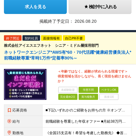
求人を見る
検討中に入れる
掲載終了予定日：
2026.08.20
終了間近
契約社員
面接情報有
自己PR不要
株式会社アイエスエフネット シニア・ミドル層採用部門
ネットワークエンジニア*AWS有*60・70代活躍*健康経営優良法人*
前職経験尊重*常時1万件*定着率90%～
＜年齢ではなく、経験が求められる現場です＞
得意領域を活かしながら、長く現役を続けません
か？
未経験歓迎
学歴不問
ベテランOK
完全週休2日
賞与複数月
面接1回
応募資格
■下記いずれかのご経験をお持ちの方 ※オンプレ・クラウドの経験は不問（どちらかでもOK） └サーバorネットワークでの構築以上の経験 └ITインフラでのPM/PL/PMO経験 ■学歴不問 ※注意※
給与
前職経験を尊重した年収オファー ■月給38万円～55万円 ※前職経験やスキルを十分に尊重したうえで決定いたします ※残業代は全額支給します ※試用期間1ヶ月あり（その間の雇用形態・給与・待遇に差異は
勤務地
《全国15支店有！希望を考慮した勤務先》 ◆首都圏または各支店周辺エリアのクライアント先 →東京、神奈川、千葉、埼玉、大阪、愛知、広島、福岡、札幌、仙台、茨城、静岡など ☆個人の希望を最大限考慮しま