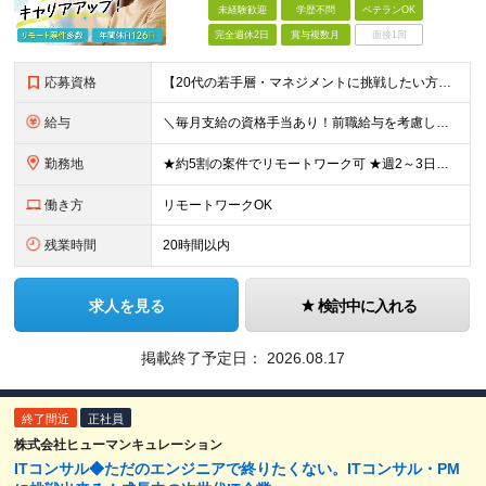
未経験歓迎
学歴不問
ベテランOK
完全週休2日
賞与複数月
面接1回
応募資格
【20代の若手層・マネジメントに挑戦したい方歓迎】 ●学歴不問 ●ITに関する何らかの知識や実務経験がある方 （※IT実務未経験でも、金融・公共系の業務知識をお持ちであればOKです！） ★こんな方
給与
＼毎月支給の資格手当あり！前職給与を考慮し相談します／ 月給30万円～50万円＋賞与年2回＋各種手当 ※ご経験・スキルなどを考慮の上、当社規定により優遇 ※固定残業代（30時間分／月57,200円～
勤務地
★約5割の案件でリモートワーク可 ★週2～3日在宅勤務OK 各プロジェクト先（東京23区内／横浜市／川崎市）または本社での勤務となります。 【本社】神奈川県横浜市中区扇町2-4-2 ※(変更の範
働き方
リモートワークOK
残業時間
20時間以内
求人を見る
検討中に入れる
掲載終了予定日：
2026.08.17
終了間近
正社員
株式会社ヒューマンキュレーション
ITコンサル◆ただのエンジニアで終りたくない。ITコンサル・PM