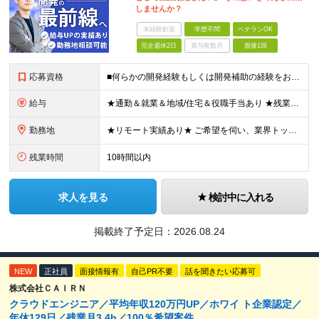
しませんか？
未経験歓迎
学歴不問
ベテランOK
完全週休2日
賞与複数月
面接1回
応募資格
■何らかの開発経験もしくは開発補助の経験をお持ちの方 ■学歴不問 ★ブランクのある方、地方在住の方も大歓迎です！
給与
★通勤＆就業＆地域/住宅＆役職手当あり ★残業代は全額支給 ★選べる給与制度あり！ ★東京・神奈川・千葉・埼玉勤務の場合 月給23.5万円～55万円＋諸手当 （残業代は全額支給） (20,000円の
勤務地
★リモート実績あり★ ご希望を伺い、業界トップクラス約7,000件の取引事業所数、90,000件以上のプロジェクトから検討をいたします。 全国の取引先での就業となります（沖縄を除く） ※勤務地
残業時間
10時間以内
求人を見る
検討中に入れる
掲載終了予定日：
2026.08.24
NEW
正社員
面接情報有
自己PR不要
話を聞きたい応募可
株式会社ＣＡＩＲＮ
クラウドエンジニア／平均年収120万円UP／ホワイ ト企業認定／
年休129日／残業月3.4h／100％希望案件