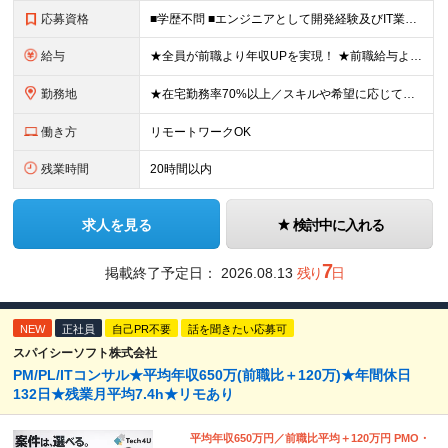
応募資格
■学歴不問 ■エンジニアとして開発経験及びIT業界でのマネジメント経験をお持ちの方 ≪こんな想いをお持ちの方にピッタリ≫ ◎大規模案件にマネジメントポジションとして携わりたい ◎今より収入もスキルも
給与
★全員が前職より年収UPを実現！ ★前職給与より120％アップ実績あり ★前職給与を最大限に考慮 ★入社4年目で年収800万円の社員も在籍！ 年俸420万円～960万円（1/12を毎月支給）＋インセ
勤務地
★在宅勤務率70%以上／スキルや希望に応じてフルリモートも可 ★転勤なし 本社または一都三県のプロジェクト先（メインは東京23区内）にて勤務いただきます！ 【本社】 東京都荒川区西日暮里5-10-
働き方
リモートワークOK
残業時間
20時間以内
求人を見る
検討中に入れる
7
掲載終了予定日：
2026.08.13
残り
日
NEW
正社員
自己PR不要
話を聞きたい応募可
スパイシーソフト株式会社
PM/PL/ITコンサル★平均年収650万(前職比＋120万)★年間休日
132日★残業月平均7.4h★リモあり
平均年収650万円／前職比平均＋120万円 PMO・