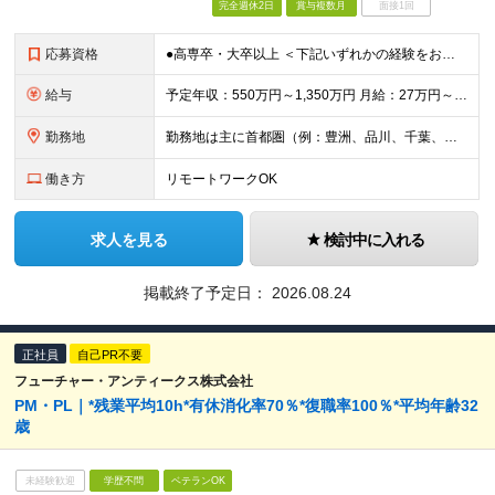
完全週休2日
賞与複数月
面接1回
応募資格
●高専卒・大卒以上 ＜下記いずれかの経験をお持ちの方＞ ●基盤レイヤに関するシステム開発設計、構築に関わる実務経験をお持ちの方 ●上記ミッションを持つチームのマネジメント経験をお持ちの方 ※金融系シス
給与
予定年収：550万円～1,350万円 月給：27万円～68万円 ※詳細は面談時に説明があります ※経験・能力を十分に考慮のうえ当社規定により優遇 ※残業代は別途全額支給 ※専門業務型裁量労働制の場合あ
勤務地
勤務地は主に首都圏（例：豊洲、品川、千葉、横浜等） 【本社】 東京都江東区豊洲3-3-3 豊洲センタービル 変更の範囲：会社の定める事業所（リモートワーク含む）
働き方
リモートワークOK
求人を見る
検討中に入れる
掲載終了予定日：
2026.08.24
正社員
自己PR不要
フューチャー・アンティークス株式会社
PM・PL｜*残業平均10h*有休消化率70％*復職率100％*平均年齢32
歳
未経験歓迎
学歴不問
ベテランOK