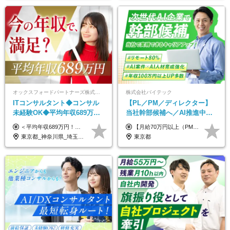
オックスフォードパートナーズ株式会社
株式会社バイテック
ITコンサルタント◆コンサル
【PL／PM／ディレクター】
未経験OK◆平均年収689万円
当社幹部候補へ／AI推進中！
◆業界屈指の営業力でサポー
目指せるAI人材／年収800万円
＜平均年収689万円！！＞ ☆前給保証以上☆案件待機期間も給与保証あり☆ 月給40万円～150万円（固定残業代含む） ※経験や能力を考慮し決定します ※試用期間6ヶ月あり。条件や待遇に差異はありません ※上記には固定残業代（30時間分／7万6000円～）が含まれています。 ※超過分は時間外手当を別途支給。 【実際の給与例】 野原さん（35歳）※前職年収480万円 （Java／C#エンジニア ⇒ 業務系システム開発 ⇒ 要件定義・業務分析 ⇒ ITコンサル案件へ参画） ▼620万円（入社初年度） ・Web系業務システム開発（Java、C#） ・ 顧客折衝や開発チームとの調整 ・ 既存システムの改修・機能追加案件に従事 ▼780万円（入社2年目） ・ 金融機関向け業務系システムの要件定義・設計補助 ・ 開発チームと連携した業務分析・課題整理 ・小規模PMO支援案件への参画 ▼1,090万円（入社3年目） ・ 大手企業向けIT戦略・業務改革プロジェクトに参画 ・コンサルタントとして要件定義・業務改善提案・ベンダー調整を担当 ・ PMO／部分的PM業務も兼務し、上流工程での裁量を拡大
【月給70万円以上（PM）／想定年収840万円以上】 ★詳しくは下記をご参照ください！ ■SE/PL/テスト計画以降などの上流フェーズ 月給53万円以上 ※想定年収636万円以上 ■PM/ディレクター（管理職・幹部候補） 月給70万円以上 ※想定年収840万円以上 ※単価の変動により給与も随時更新（完全単価連動型） ※育成枠については個人の経験・能力を考慮し決定 ※超過勤務については別途残業手当を支給 【固定残業代について】 なし（残業代は、実際の労働時間に応じて別途全額支給）
ト◆フルリモート可
以上可／リモート80％
東京都_神奈川県_埼玉県_千葉県_大阪府_愛知県_北海道_青森県_岩手県_宮城県_秋田県_山形県_福島県_茨城県_栃木県_群馬県_新潟県_山梨県_長野県_富山県_石川県_福井県_静岡県_岐阜県_三重県_兵庫県_京都府_滋賀県_奈良県_和歌山県_広島県_岡山県_鳥取県_島根県_山口県_徳島県_香川県_愛媛県_高知県_福岡県_熊本県_佐賀県_長崎県_大分県_宮崎県_鹿児島県_沖縄県
東京都