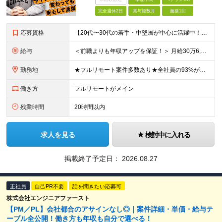
完全週休2日
賞与複数月
面接1回
応募資格
【20代〜30代の若手・中堅層が中心に活躍中！】 ●インフラエンジニアとしての実務経験をお持ちの方（目安2年以上） ●学歴不問 ★こんな方にピッタリ★ ・インフラエンジニアの仕事を楽しみながら続けた
給与
＜前職よりも年収アップを保証！＞ 月給30万6,250円以上＋賞与年2回＋各種手当 ※経験・スキルを考慮の上、当社規定により優遇します。 ※上記金額には月12時間分の固定残業代(2万6,250円～)
勤務地
★フルリモート案件多数あり★全社員の93%がリモート勤務を活用中 本社（東京都千代田区）または各プロジェクト先（東京・神奈川・千葉・埼玉など） 本社：東京都千代田区岩本町3丁目5−2 合人社東京秋葉
働き方
フルリモートがメイン
残業時間
20時間以内
求人を見る
検討中に入れる
掲載終了予定日：
2026.08.27
正社員
自己PR不要
話を聞きたい応募可
株式会社エンジニアファースト
【PM／PL】会社都合のアサインなし◎｜案件詳細・単価・給与テ
ーブル全公開！働き方も年収も自分で選べる！