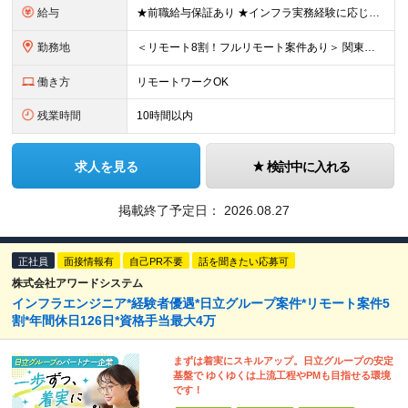
給与
★前職給与保証あり ★インフラ実務経験に応じた3段階の給与テーブル ★年齢ではなく、積み重ねてきた経験で判断します 【インフラ実務経験 5年～】 月給29万円以上＋諸手当 ※みなし残業代（20時間分
勤務地
＜リモート8割！フルリモート案件あり＞ 関東圏内または大阪のプロジェクト先へと配属となります。 先輩とペアで配属されることが多いため、ご安心ください！ ★転居を伴う転勤はありません！ ★希望のエリアを
働き方
リモートワークOK
残業時間
10時間以内
求人を見る
検討中に入れる
掲載終了予定日：
2026.08.27
正社員
面接情報有
自己PR不要
話を聞きたい応募可
株式会社アワードシステム
インフラエンジニア*経験者優遇*日立グループ案件*リモート案件5
割*年間休日126日*資格手当最大4万
まずは着実にスキルアップ。日立グループの安定
基盤で ゆくゆくは上流工程やPMも目指せる環境
です！