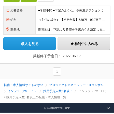
応募資格
■学歴不問 ■下記のような、各募集ポジションにおいて何らかの知識・経験がある方 ・インフラ基盤の「設計、構築・設定、テスト、リリース」の経験を計5年以上有すること（5年の内、AWSを3年以上有するこ
給与
＜主任の場合＞ 【想定年収】680万～930万円 【月給】44万～61万円（裁量労働手当9万円～12万円を含む） ※前職年収、ご経験・スキルを考慮の上、当社規定により決定いたします。 ※裁量労働制の適
勤務地
勤務地は、下記より希望を考慮のうえ決定します。 東京都港区（本社ビル、三田国際ビル） 神奈川県川崎市（玉川事業場） (変更の範囲)上記を除く当社関連勤務地
求人を見る
検討中に入れる
掲載終了予定日：
2027.06.17
1
転職・求人情報サイトのtype
プロジェクトマネージャー・ITコンサル
インフラ（PM・PL）
採用予定人数5名以上
インフラ（PM・PL）
× 採用予定人数5名以上の転職・求人情報一覧
ほかの職種で探し直す