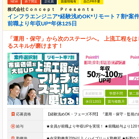
NEW
終了間近
正社員
面接情報有
自己PR不要
株式会社Ｃｏｎｃｅｐｔ Ｐｒｅｓｅｎｔｓ
インフラエンジニア*経験浅めOK*リモート７割*案
前職より年収UP*年休125日
「運用・保守」から次のステージへ。 上流工程をは
るスキルが磨けます！
未経験歓迎
学歴不問
第二新
休日120日
賞与複数月
上場
応募資格
給与
勤務地