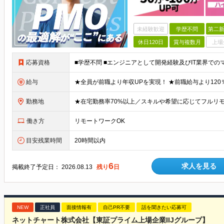
未経験歓迎
学歴不問
第二新
休日120日
賞与複数月
上場
応募資格
給与
勤務地
働き方
リモートワークOK
目安残業時間
20時間以内
6
求人を見る
掲載終了予定日：
2026.08.13
残り
日
NEW
正社員
面接情報有
自己PR不要
話を聞きたい応募可
ネットチャート株式会社【東証プライム上場企業IIJグループ】