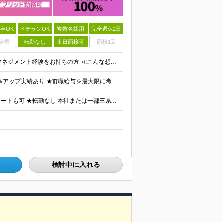
卒OK
ベテランOK
複数名採用
完全週休2日
企業
転勤なし
土日面接可
面接1回
■学歴不問 ■エンジニアとして開発経験及びIT業界でのマネジメント経験をお持ちの方 ≪こんな想いをお持ちの方にピッタリ≫ ◎大規模案件にマネジメントポジションとして携わりたい ◎今より収入もスキルも
★全員が前職より年収UPを実現！ ★前職給与より120％アップ実績あり ★前職給与を最大限に考慮 ★入社4年目で年収800万円の社員も在籍！ 年俸420万円～960万円（1/12を毎月支給）＋インセ
★在宅勤務率70%以上／スキルや希望に応じてフルリモートも可 ★転勤なし 本社または一都三県のプロジェクト先（メインは東京23区内）にて勤務いただきます！ 【本社】 東京都荒川区西日暮里5-10-
検討中に入れる