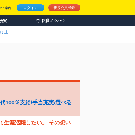
ログイン
新規会員登録
のご案内
人提案
転職ノウハウ
割以上
代100％支給/手当充実/選べる
て生涯活躍したい」 その想い