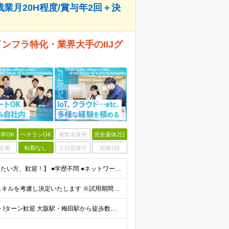
残業月20H程度/賞与年2回＋決
ンフラ特化・業界大手のIIJグ
卒OK
ベテランOK
複数名採用
完全週休2日
企業
転勤なし
土日面接可
面接1回
【インフラ領域でさらに上流・キャリアアップを目指したい方、歓迎！】 ●学歴不問 ●ネットワーク構築経験（5年以上） ●PM経験（3年以上） ★「運用保守から設計・構築にステップアップしたい」 ★「将
◇月給38万円～45万円＋賞与年2回 ※お持ちの経験・スキルを考慮し決定いたします ※試用期間3ヶ月（給与・待遇に差異はありません） ※残業代は時間分支給いたします 《手厚い待遇も充実！》 ★昇給年
≪リモートワークOK！併用して働く社員多数◎≫ ★U・Iターン歓迎 大阪駅・梅田駅から徒歩数分のお取引先企業オフィスで勤務となります！ ＼その他当社の事業所もご紹介／ 【東京事業所】 東京都千代田