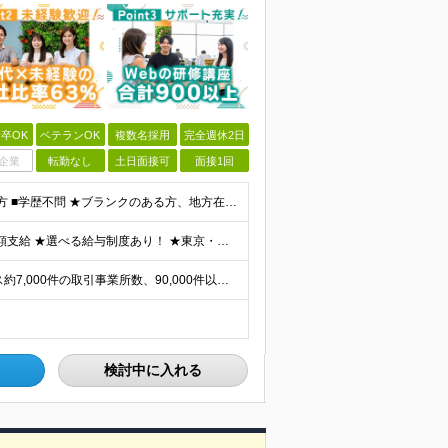
卒OK
ベテランOK
複数名採用
完全週休2日
企業
転勤なし
土日面接可
面接1回
■何らかの開発経験もしくは開発補助の経験をお持ちの方 ■学歴不問 ★ブランクのある方、地方在住の方も大歓迎です！
★通勤＆就業＆地域/住宅＆役職手当あり ★残業代は全額支給 ★選べる給与制度あり！ ★東京・神奈川・千葉・埼玉勤務の場合 月給23.5万円～55万円＋諸手当 （残業代は全額支給） (20,000円の
★リモート実績あり★ ご希望を伺い、業界トップクラス約7,000件の取引事業所数、90,000件以上のプロジェクトから検討をいたします。 全国の取引先での就業となります（沖縄を除く） ※勤務地
検討中に入れる