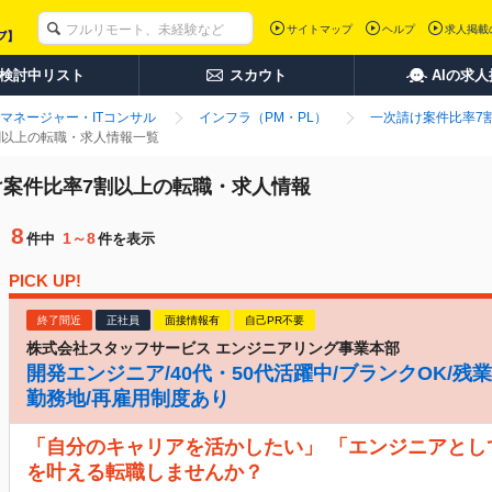
サイトマップ
ヘルプ
求人掲載
検討中リスト
スカウト
AIの求
マネージャー・ITコンサル
インフラ（PM・PL）
一次請け案件比率7
7割以上の転職・求人情報一覧
請け案件比率7割以上の転職・求人情報
8
1～8
件中
件を表示
PICK UP!
終了間近
正社員
面接情報有
自己PR不要
株式会社スタッフサービス エンジニアリング事業本部
開発エンジニア/40代・50代活躍中/ブランクOK/残業
勤務地/再雇用制度あり
「自分のキャリアを活かしたい」 「エンジニアとし
を叶える転職しませんか？