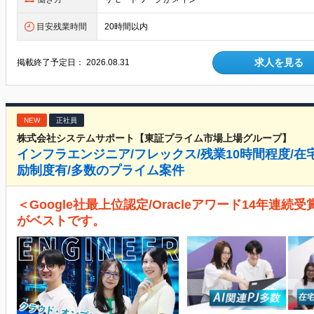
目安残業時間
20時間以内
求人を見る
掲載終了予定日：
2026.08.31
NEW
正社員
株式会社システムサポート【東証プライム市場上場グループ】
インフラエンジニア/フレックス/残業10時間程度/
励制度有/多数のプライム案件
＜Google社最上位認定/Oracleアワード14年連
がベストです。