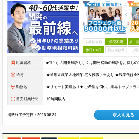
未経験歓迎
学歴不問
第二新
休日120日
賞与複数月
上場
応募資格
給与
勤務地
目安残業時間
10時間以内
求人を見る
掲載終了予定日：
2026.08.24