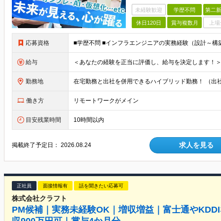
未経験歓迎
学歴不問
第二新
休日120日
賞与複数月
上場
応募資格
給与
勤務地
働き方
リモートワークがメイン
目安残業時間
10時間以内
求人を見る
掲載終了予定日：
2026.08.24
正社員
面接情報有
話を聞きたい応募可
株式会社クラフト
PM候補｜実務未経験OK｜増収増益｜富士通やKDD