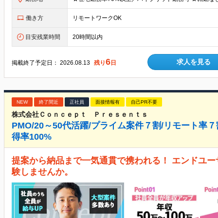
働き方
リモートワークOK
目安残業時間
20時間以内
6
求人を見る
掲載終了予定日：
2026.08.13
残り
日
NEW
終了間近
正社員
面接情報有
自己PR不要
株式会社Ｃｏｎｃｅｐｔ Ｐｒｅｓｅｎｔｓ
PMO/20～50代活躍/プライム案件７割/リモート率
得率100%
提案から納品まで一気通貫で携われる！ エンドユ
験しませんか。