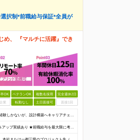
件選択制*前職給与保証*全員が
じめ、 『マルチに活躍』でき
卒OK
ベテランOK
複数名採用
完全週休2日
企業
転勤なし
土日面接可
面接1回
【経験浅めOK・フェーズ不問】 『運用・保守・監視の経験しかないが、設計構築へキャリアチェンジしたい！』 『将来が見えないので、マルチなスキルを身につけたい！』 などなど、今のフェーズに悩む『意欲が
★全員が前職より年収UPを実現！ ★前職給与より120％アップ実績あり ★前職給与を最大限に考慮 ★入社4年目で年収800万円の社員も在籍！ 年俸336万円～880万円（1/12を毎月支給）＋インセ
★在宅勤務率70%以上／ハイブリッド勤務可 ★転勤なし 本社または一都三県のプロジェクト先（東陽町、浜松町などメインは東京23区内）にて勤務いただきます！ 【本社】 東京都荒川区西日暮里5-10-