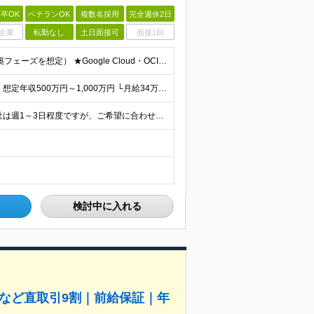
卒OK
ベテランOK
複数名採用
完全週休2日
企業
転勤なし
土日面接可
面接1回
■学歴不問 ■インフラエンジニアの実務経験（設計～構築フェーズを想定） ★Google Cloud・OCI・AWS・Azureなどクラウド技術は問いませんが、経験・知見が深い方は優遇します！ ＜この
＜あなたの経験を正当に評価し、給与を決定します！＞ 想定年収500万円～1,000万円 └月給34万3000円～＋賞与年2回 ◎在宅勤務手当あり ◎交通費100％支給 ◎資格取得奨励制度(一時金/資格
在宅勤務と出社を併用できるハイブリッド勤務！ （出社は週1～3日程度ですが、ご希望に合わせて柔軟に対応可能です。） ≪東京オフィス≫ 東京都新宿区西新宿2-6-1 新宿住友ビル26F ※(業務の変
検討中に入れる
Iなど直取引9割｜前給保証｜年