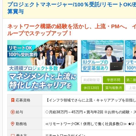
プロジェクトマネージャー/100％受託/リモートOK/
算賞与
ネットワーク構築の経験を活かし、上流・PMへ。 イ
ループでステップアップ！
未経験歓迎
学歴不問
第二新
休日120日
賞与複数月
上場
応募資格
給与
勤務地
働き方
リモートワークがメイン