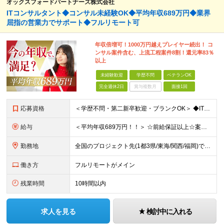
オックスフォードパートナーズ株式会社
ITコンサルタント◆コンサル未経験OK◆平均年収689万円◆業界
屈指の営業力でサポート◆フルリモート可
年収倍増可！1000万円越えプレイヤー続出！ コ
ンサル案件含む、上流工程案件8割！還元率83％
以上
未経験歓迎
学歴不問
ベテランOK
完全週休2日
賞与複数月
面接1回
応募資格
＜学歴不問・第二新卒歓迎・ブランクOK＞ ◆IT業界での実務経験（2年以上） ※アプリ・インフラ等の領域は不問 【歓迎条件】 ◎コンサルティングファームでの実務経験 ◎SIにおける上流工程
給与
＜平均年収689万円！！＞ ☆前給保証以上☆案件待機期間も給与保証あり☆ 月給40万円～150万円（固定残業代含む） ※経験や能力を考慮し決定します ※試用期間6ヶ月あり。条件や待遇に差異はありません
勤務地
全国のプロジェクト先(1都3県/東海/関西/福岡)での勤務となります。 ★全国から参画可能な案件あり！ ★リモートワーク・リモート併用・常駐案件すべてあり！ ★転居を伴う転勤はナシ ┗1人1人の働き
働き方
フルリモートがメイン
残業時間
10時間以内
求人を見る
検討中に入れる