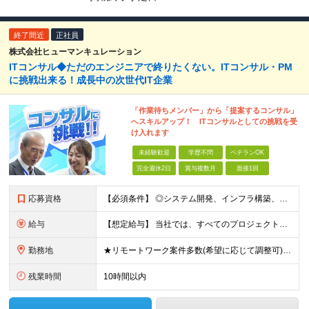
終了間近
正社員
株式会社ヒューマンキュレーション
ITコンサル◆ただのエンジニアで終りたくない。ITコンサル・PM
に挑戦出来る！成長中の次世代IT企業
「作業待ちメンバー」から「提案するコンサル」
へスキルアップ！ ITコンサルとしての挑戦を受
け入れます
未経験歓迎
学歴不問
ベテランOK
完全週休2日
賞与複数月
面接1回
応募資格
【必須条件】 ◎システム開発、インフラ構築、運用保守など、いずれかのIT実務経験（1年以上） ※言語・環境不問（Java／C#／Python／AWS／Azureなど歓迎） ◎（IT業界、プ
給与
【想定給与】 当社では、すべてのプロジェクトで受注単価を完全開示。 給与はその単価に連動し、還元率は80％以上を保証しています。 経験・スキル・貢献度に応じて報酬を正当に評価し、前職年収の
勤務地
★リモートワーク案件多数(希望に応じて調整可) ★勤務地は希望を考慮します ★転勤はありません ★U・Iターンも歓迎です！ 関西エリア(大阪・兵庫・京都・滋賀・奈良・和歌山)の取引先、または本社での
残業時間
10時間以内