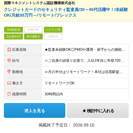
国際マネジメントシステム認証機構株式会社
クレジットカードのセキュリティ監査員/30～40代活躍中！/未経験
OK/月給30万円～/リモート/フレックス
未経験歓迎
学歴不問
ベテランOK
完全週休2日
賞与複数月
面接1回
応募資格
★監査未経験OK◎PMOや運用・保守からの挑戦も大歓迎！ ★IT業界の経験年数・工程は不問です ◆ITエンジニアとしての実務経験をお持ちの方（年数不問、セキュリティ、ネットワーク、インフラ、サーバー
給与
☆ご自身の頑張り次第で、入社2年目に年収700万も ☆将来的には年収1000万も可能！ 月給30万円～50万円+賞与年2回（業績に応じる） ＝＝嘱託制度あり＝＝ 定年の60歳以降も、1年ごとの嘱託
勤務地
≪月の半分はリモートワーク！本社は目黒駅徒歩3分≫ ■本社：東京都品川区上大崎2-24-11 目黒西口M2号館5階 ★月に4回程度の出社ルールあり ★国内への出張有り ★国外への出張の可能性あり
働き方
リモートワークOK
残業時間
30時間以内
求人を見る
検討中に入れる
掲載終了予定日：
2026.09.10