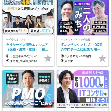
株式会社オネスト
Ｓｙｎｔｈｅｓｙ株式会社
自社サービス開発エンジニア
ITコンサルタント│AI・DX等
（医療・農業・建設）｜在宅
の専門チームに配属/リモート
あり｜残業月平均13.3h｜年収
×フレックス/Big4と同水準の
【想定年収600万円～1,300万円】 ★賞与年2回＋勤務地手当＋残業手当（年平均残業時間にて算出）を含む ※基本給＋勤務地手当＋役職手当 ※勤務地手当：結婚の有無に関係なく、物価などの違いを考慮して全社員に支給されます 月給40万円～89万円 ＜各種手当＞ ■勤務地手当（東京2万円／月、大阪1万円／月、名古屋5000円／月） ■通勤手当（月額5万円まで） ■扶養手当（6,000円／扶養親族一人） ■役職手当（8,000円～15万円） ※残業代は1分単位で全額支給します ※経験やスキルを考慮し、当社規定により給与を決定します ※執行役員は年俸制となる場合があります
◇月給42万～100万円＋賞与年2回 └年収900～1600万円可能 ★☆年収例☆★ ◎37歳・元開発エンジニア └年収900万（2年後に年収150万UP実績） ◎40歳・元SierのPM └年収1400万（2年後に年収300万UP実績） ◎43歳・元コンサルタント └年収1600万（2年後に年収200万UP実績） ※経験・スキルを考慮し決定します ※試用期間3～6カ月あり（その間の待遇に差異はありません） 【固定残業代について】 なし（残業代は、実際の労働時間に応じて別途全額支給）
1000万可｜賞与年2回
給与・待遇
東京都_大阪府_愛知県_福岡県
東京都