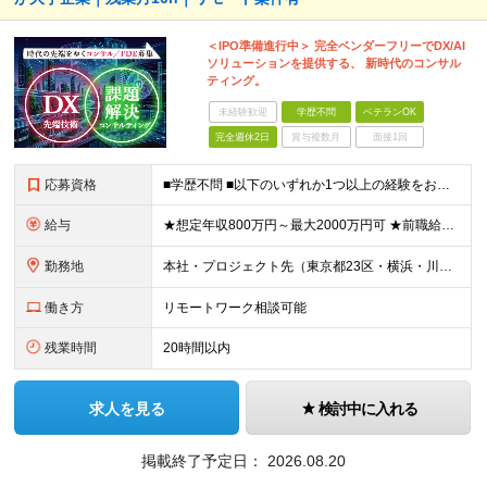
＜IPO準備進行中＞ 完全ベンダーフリーでDX/AI
ソリューションを提供する、 新時代のコンサル
ティング。
未経験歓迎
学歴不問
ベテランOK
完全週休2日
賞与複数月
面接1回
応募資格
■学歴不問 ■以下のいずれか1つ以上の経験をお持ちの方 ・ITプロジェクトで、PMやPLとして顧客折衝・上流工程・マネジメントなどの経験がある方 ・ITコンサルタントとしての実務経験がある方 ≪以下
給与
★想定年収800万円～最大2000万円可 ★前職給与を考慮 ★ストックオプション付与あり（IPO間近） ★昇給制度あり ┗入社6カ月後に3％以上の昇給があります。その後、業績に合わせて適宜、昇給します
勤務地
本社・プロジェクト先（東京都23区・横浜・川崎・千葉・埼玉が中心）いずれかでの勤務となります（常駐は全体の1割程度！） 《本社》東京都港区虎ノ門3-5-1 虎ノ門37森ビル12F ※(変更の範囲)
働き方
リモートワーク相談可能
残業時間
20時間以内
求人を見る
検討中に入れる
掲載終了予定日：
2026.08.20