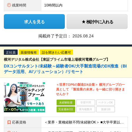
残業時間
10時間以内
求人を見る
検討中に入れる
掲載終了予定日：
2026.08.24
正社員
面接情報有
話を聞きたい応募可
横河デジタル株式会社【東証プライム市場上場横河電機グループ】
DXコンサルタント/未経験～経験者OK/大手製造現場のDX推進（BI
データ活用、AIソリューション）/リモート
＜世界TOP6の製造DX企業＞ 横河グループの一
員として 「製造業の未来」を一緒に切り開きま
せんか？
未経験歓迎
学歴不問
ベテランOK
完全週休2日
賞与複数月
面接1回
応募資格
＜業界・業種経験不問/未経験OK＞ ■大学卒業以上 ＜経験者枠での採用も行っています！＞ ■学歴不問 ■コンサルタントとしての経験をお持ちの方 →IT業界や製造業での経験があれば歓迎します ＜求め