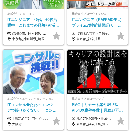
株式会社ｅ‐Ｍｉｎｔ
株式会社ブローウィッシュ
ITエンジニア｜40代～60代活
ITエンジニア（PM/PMO/PL）
躍中｜これまでの経験+AI活用
プライム7割/前給保証/リーダ
でスキルアップを支援｜残業
ー経験不問/30、40代活躍中/
◎月給40万円～100万円＋インセンティブ＋各種手当 ・年収120万〜300万円UPの実績も！ ・平均年収UP率は1.1～1.3倍 ・案件単価100%公開 × 単価連動の給与制度 ・能力等を考慮の上、決定いたします ※試用期間6ヵ月あり（待遇の変更はありません） ※固定残業代（月20～30時間・3万円～8万円）を含みます 《具体的には...》 ・案件単価65万円⇒年収約500万円 ・案件単価80万円⇒年収約600万円 ・案件単価120万円⇒年収約900万円 ＼ AIで生産性5倍になり給与UP ／ ◇案件単価100%公開 × 単価連動の給与制度 ◇年収120万〜300万UPの実績あり 「単価が上がれば、その分しっかり報われる」 そんなシンプルで納得できる評価制度です。 ⚫️年収300万円アップの実績も 参画する案件の単価を全て公開。 給与は単価に連動しているため納得感持って働くことが可能です。 過去には転職しただけで300万円以上アップした方もいます。 現場でAIを活用して成果を出して単価アップにつながったケースが多数！ ・AIツール利用料金全額負担 ・資格取得補助 ・月給保証制度 ・各種手当
【前職給与アップ保証あり！ゆくゆくは年収800万以上も可能】 月給45万円～＋インセンティブ ※経験や適性を考慮の上、相談し決定します ※上記には固定残業代（20時間分/4万円～）が含まれます ※20時間を超過した場合は別途全額支給します ※試用期間（3ヶ月間）あり。給与・待遇に差異はございません それはより高度な案件にアサイン＆ 還元率が平均より高めのため、 これまでの給与から大幅にアップする人もいます。
月10h｜副業OK
リモート9割
東京都_神奈川県_埼玉県_千葉県_大阪府_愛知県_北海道_青森県_岩手県_宮城県_秋田県_山形県_福島県_茨城県_栃木県_群馬県_新潟県_山梨県_長野県_富山県_石川県_福井県_静岡県_岐阜県_三重県_兵庫県_京都府_滋賀県_奈良県_和歌山県_広島県_岡山県_鳥取県_島根県_山口県_徳島県_香川県_愛媛県_高知県_福岡県_熊本県_佐賀県_長崎県_大分県_宮崎県_鹿児島県_沖縄県
東京都_神奈川県
株式会社ヒューマンキュレーション
株式会社フェローシップ
ITコンサル◆ただのエンジニ
PMO｜リモート案件89.2%｜
アで終りたくない。ITコンサ
AI／DX案件多数｜月給37万円
ル・PMに挑戦出来る！成長中
～｜300万円の年収UP事例有
【想定給与】 当社では、すべてのプロジェクトで受注単価を完全開示。 給与はその単価に連動し、還元率は80％以上を保証しています。 経験・スキル・貢献度に応じて報酬を正当に評価し、前職年収の保証も行っています。 ■正社員 月給35万円以上＋賞与年2回（みなし残業20h分含む） ◇試用期間は3ヶ月（期間中の待遇に変更なし） ◇みなし残業は案件先によって異なります。詳細は面談にてご説明致します。 ※経験・スキルを考慮し優遇 年収例： ・29歳女性／年収700万円（開発→上流転向） ・38歳男性／年収1,100万円（PMO・マネジメント） ・47歳男性／年収1,300万円（ITコンサル・高裁量案件）
月給370,400円〜 ※経験やスキルを考慮し、決定いたします ※上記金額には固定残業代（30時間分/70,400円～）を含みます。超過分は別途全額支給いたします ※試用期間6カ月あり（期間中の給与・待遇に差異はありません） ★想定年収4,444,800円～ ★50万円～300万円の年収UP事例があります！
の次世代IT企業
｜PMO経験不問
大阪府
東京都_神奈川県_埼玉県_千葉県