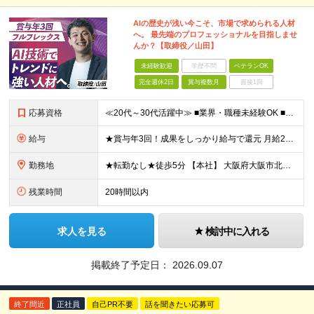
AIの歴史が浅い今こそ、市場で求められる人材
へ。 最先端のプロフェッショナルを目指しませ
んか？【取締役／山田】
未経験歓迎
学歴不問
ベテランOK
完全週休2日
賞与複数月
面接1回
応募資格
≪20代～30代活躍中≫ ■業界・職種未経験OK ■大卒以上 ■第二新卒歓迎 ■ブランクOK ◎社長が30代後半＆平均年齢も20代後半なので、 近い年齢の人が多く話しやすい職場環境です！
給与
★賞与年3回！成果をしっかり給与で還元 月給25万～40万円＋賞与年3回＋各種手当 ▼マネジメント経験者 月給40万～70万円＋賞与年3回＋各種手当 ◎将来的には年収1000万円以上も可能 ※経
勤務地
★転勤なし★徒歩5分 【本社】 大阪府大阪市北区堂島2-3-5 JPR堂島ウエスト 2F ※(変更の範囲)上記を除く当社関連勤務地
残業時間
20時間以内
求人を見る
検討中に入れる
掲載終了予定日：
2026.09.07
終了間近
正社員
自己PR不要
話を聞きたい応募可