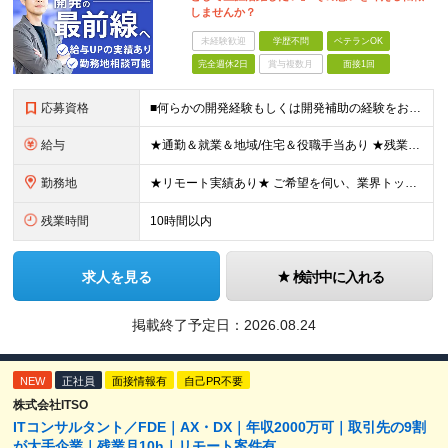
しませんか？
未経験歓迎
学歴不問
ベテランOK
完全週休2日
賞与複数月
面接1回
応募資格
■何らかの開発経験もしくは開発補助の経験をお持ちの方 ■学歴不問 ★ブランクのある方、地方在住の方も大歓迎です！
給与
★通勤＆就業＆地域/住宅＆役職手当あり ★残業代は全額支給 ★選べる給与制度あり！ ★東京・神奈川・千葉・埼玉勤務の場合 月給23.5万円～55万円＋諸手当 （残業代は全額支給） (20,000円の
勤務地
★リモート実績あり★ ご希望を伺い、業界トップクラス約7,000件の取引事業所数、90,000件以上のプロジェクトから検討をいたします。 全国の取引先での就業となります（沖縄を除く） ※勤務地
残業時間
10時間以内
求人を見る
検討中に入れる
掲載終了予定日：
2026.08.24
NEW
正社員
面接情報有
自己PR不要
株式会社ITSO
ITコンサルタント／FDE｜AX・DX｜年収2000万可｜取引先の9割
が大手企業｜残業月10h｜リモート案件有