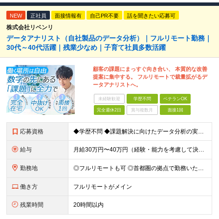
NEW
正社員
面接情報有
自己PR不要
話を聞きたい応募可
株式会社リベンリ
データアナリスト（自社製品のデータ分析）｜フルリモート勤務｜
30代～40代活躍｜残業少なめ｜子育て社員多数活躍
顧客の課題にまっすぐ向き合い、 本質的な改善
提案に集中する。 フルリモートで裁量拡がるデ
ータアナリストへ。
未経験歓迎
学歴不問
ベテランOK
完全週休2日
賞与複数月
面接1回
応募資格
◆学歴不問 ◆課題解決に向けたデータ分析の実務経験 ※事業会社でのご経験をお持ちの方、 データ分析～プレゼンまでのご経験をお持ちの方は尚歓迎します ＜歓迎要件・求める人物像＞ ◎複雑な課題を整理し
給与
月給30万円〜40万円（経験・能力を考慮して決定） ※固定残業代20時間分（4.0〜5.5万円）含む／超過分は全額支給 ※経験・スキルを考慮のうえ決定いたします ※6ヶ月の試用期間あり。期間中の待遇に
勤務地
◎フルリモートも可 ◎首都圏の拠点で勤務いただくことを想定しております ■本社（湘南本社） 神奈川県藤沢市辻堂神台2-2-1 アイクロス湘南8階 └JR東海道線「辻堂駅」徒歩3分 ■東北支社 秋田
働き方
フルリモートがメイン
残業時間
20時間以内