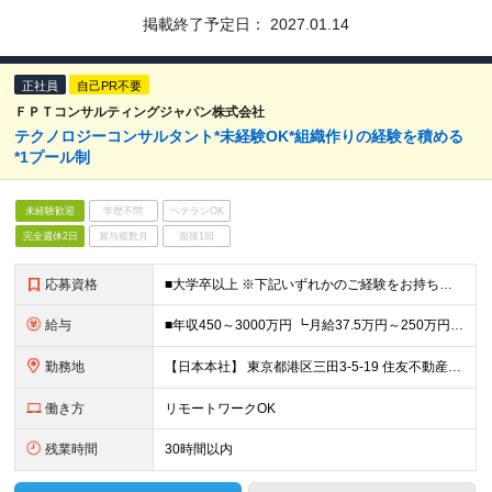
掲載終了予定日：
2027.01.14
正社員
自己PR不要
ＦＰＴコンサルティングジャパン株式会社
テクノロジーコンサルタント*未経験OK*組織作りの経験を積める
*1プール制
未経験歓迎
学歴不問
ベテランOK
完全週休2日
賞与複数月
面接1回
応募資格
■大学卒以上 ※下記いずれかのご経験をお持ちの方(2年程度) ■インフラエンジニアとしての実務経験 ┗オンプレでのネットワーク、サーバ、メインフレーム ■クラウド構築経験（AWS、GCPなど） ■アプ
給与
■年収450～3000万円 ┗月給37.5万円～250万円 ※希望・ご経験・スキルに応じて決定します ※試用期間6ヶ月/雇用形態・給与・待遇に差異はありません ※上記給与に月40時間分の固定残業代(1
勤務地
【日本本社】 東京都港区三田3-5-19 住友不動産東京三田ガーデンタワー33階 またはFPTジャパングループ各支店又は顧客先 ※転勤はありません
働き方
リモートワークOK
残業時間
30時間以内