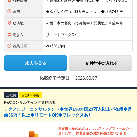
応募資格
＊業種未経験歓迎 ◆高卒以上 ◆下記いずれかを満たす方 【1】IT・通信関連の業務経験がある方 【2】IT・通信関連の資格を保有 【3】法人営業経験がある方 ※【1】の具体例 ・企業でITエンジ
給与
★ゆくゆく年収600万円以上も可 ◆月給24万円～30万円 （時間外手当10h/月約2万円含む） ※残業代超過分は別途全額支給いたします ※経験/資格に応じて、手当（月給に加算）が支給されます ※試
勤務地
≪西日本の各拠点で募集中！配属地は希望を考慮≫ ★転勤なし★UIターン可 【関西】和歌山・京都・滋賀・奈良・兵庫 【東海】愛知・静岡・岐阜・三重 【北陸】石川・富山・福井 【中国】広島・岡山・島根・
働き方
リモートワークOK
残業時間
20時間以内
求人を見る
検討中に入れる
掲載終了予定日：
2026.09.07
正社員
自己PR不要
PwCコンサルティング合同会社
テクノロジーコンサルタント◆世界156カ国29万人以上が在籍◆月
給36万円以上◆リモートOK◆フレックスあり
世界最大級の総合コンサルティングファームの一
員として、 顧客企業の課題解決に取り組みま