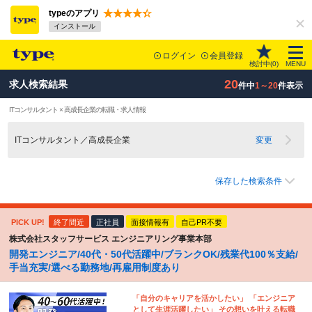
typeのアプリ
インストール
ログイン
会員登録
検討中(
0
)
MENU
20
求人検索結果
件中
1～20
件表示
ITコンサルタント × 高成長企業の転職・求人情報
ITコンサルタント／高成長企業
変更
保存した検索条件
PICK UP!
終了間近
正社員
面接情報有
自己PR不要
株式会社スタッフサービス エンジニアリング事業本部
開発エンジニア/40代・50代活躍中/ブランクOK/残業代100％支給/
手当充実/選べる勤務地/再雇用制度あり
「自分のキャリアを活かしたい」 「エンジニア
として生涯活躍したい」 その想いを叶える転職