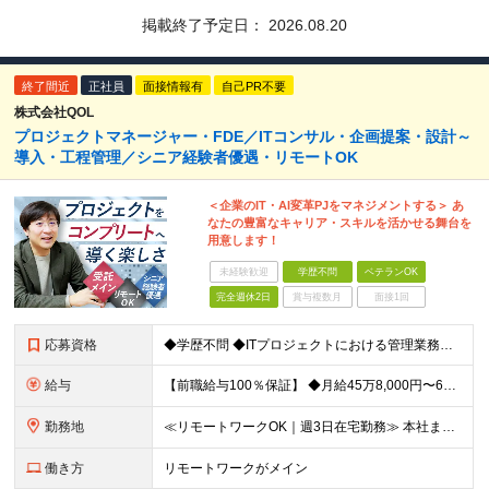
掲載終了予定日：
2026.08.20
終了間近
正社員
面接情報有
自己PR不要
株式会社QOL
プロジェクトマネージャー・FDE／ITコンサル・企画提案・設計～
導入・工程管理／シニア経験者優遇・リモートOK
＜企業のIT・AI変革PJをマネジメントする＞ あ
なたの豊富なキャリア・スキルを活かせる舞台を
用意します！
未経験歓迎
学歴不問
ベテランOK
完全週休2日
賞与複数月
面接1回
応募資格
◆学歴不問 ◆ITプロジェクトにおける管理業務または上流工程（要件定義・提案）の経験 ＜こんな方におすすめです！＞ ・長期/大規模プロジェクトで腰を据えて取り組みたい方 ・裁量の大きい環境で働きたい
給与
【前職給与100％保証】 ◆⽉給45万8,000円〜66万6,000円以上 ＋ 業績(決算)賞与 ┗⼊社時の想定年収：520万円〜700万円以上 ※上記の金額は、あくまで当社希望求人の基準提示額で
勤務地
≪リモートワークOK｜週3日在宅勤務≫ 本社またはプロジェクト先での勤務となります。 ※請負案件が多く、自社内での出社×リモートのハイブリッドワークが主体です！ 【本社】 東京都港区西新橋3-5-9
働き方
リモートワークがメイン