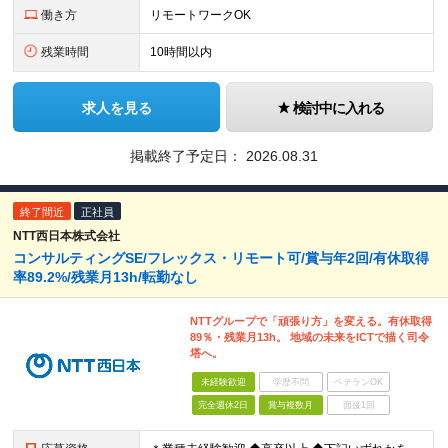
働き方
リモートワークOK
残業時間
10時間以内
求人を見る
検討中に入れる
掲載終了予定日：
2026.08.31
終了間近
正社員
NTT西日本株式会社
コンサルティングSE/フレックス・リモート可/賞与年2回/有休取得
率89.2%/残業月13h/転勤なし
NTTグループで「頑張り方」を変える。有休取得
89％・残業月13h。 地域の未来をICTで描く司令
塔へ。
未経験歓迎
学歴不問
ベテランOK
完全週休2日
賞与複数月
面接1回