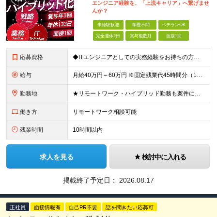
エンジニア経験を、「上流キャリア」へ繋げませ
んか？
未経験歓迎
学歴不問
ベテランOK
完全週休2日
賞与複数月
面接1回
応募資格
◆ITエンジニアとしての実務経験をお持ちの方（目安:5年以上） ※コンサルタント実務未経験OK ◆学歴不問 ＜こんな方は特に歓迎します＞ ・上流工程にチャレンジし、市場価値を高めたい方 ・受け身では
給与
月給40万円～60万円 ※固定残業代45時間分（10万4,100円～15万6,100円）含む。超過分は全額支給。 ※経験・スキル・前職給与を考慮のうえ決定します。 ※試用期間3ヶ月あり。期間中の待遇に
勤務地
★リモートワーク・ハイブリッド勤務も案件により相談可能（案件により出社が必要な場合があります） ★希望がない限り転勤なし ■本社 東京都港区三田3丁目9番11号 RandL TAKANAWA GA
働き方
リモートワーク相談可能
残業時間
10時間以内
求人を見る
検討中に入れる
掲載終了予定日：
2026.08.17
正社員
面接情報有
自己PR不要
話を聞きたい応募可