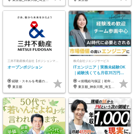
三井不動産株式会社【ポジションマッチ登録】
株式会社ジエンジサービス
オープンポジション
ITエンジニア｜実務未経験OK
｜経験浅くても月収35万円～
｜チーム参画中心｜フルリモ
経験・スキルを考慮の上、決定します。 ▼参考情報 ----------------------- ＜想定年収850万円～1,500万円（基礎給与・賞与2回含む）＞ 月給42万円～ ※時間外勤務手当・諸手当等別途 ※試用期間3ヶ月 ※残業手当有り
≪前職給与保証｜初年度想定年収420万円～≫ 月給35万円以上＋決算賞与＋交通費 ※スキル・経験を考慮の上、優遇します ※上記月給には固定残業代月20時間分(4万5000円以上)を含みます。超過した場合は、その分追加支給します ※試用期間3～6ヵ月は固定残業代なし(雇用形態やその他待遇・福利厚生は同じです) ＝＝＝＝＝＝＝＝＝＝＝ ▼実力と成長にこだわった評価制度▼ 年2回の評価で昇給・昇格が決まります。 評価は、就業先のお客様からの評価をベースに、目標達成状況やプロジェクトでの役割・貢献度などを総合的に判断して決定します。 日々の働きぶりを実際に見ているお客様の声を反映することで、より公平で納得感のある評価を実現しています。 また、評価後は面談を通じてフィードバックを行い、今後の成長やキャリアについて一緒に考えていきます。 ▼成長につながる目標設定▼ 半期ごとに、具体的な行動ベースの目標を設定し、その達成度や取り組みのプロセスを評価に反映します。 目標は、お客様からのフィードバックや現場での課題をもとに設定するため、「今何を伸ばすべきか」が明確になります。 また、上司との面談を通じて振り返りと次の目標設定を行い、継続的なスキルアップと市場価値の向上を支援しています。
ート可｜自社サービスあり
東京都
東京都_神奈川県_埼玉県_千葉県_大阪府_愛知県_北海道_青森県_岩手県_宮城県_秋田県_山形県_福島県_茨城県_栃木県_群馬県_新潟県_山梨県_長野県_富山県_石川県_福井県_静岡県_岐阜県_三重県_兵庫県_京都府_滋賀県_奈良県_和歌山県_広島県_岡山県_鳥取県_島根県_山口県_徳島県_香川県_愛媛県_高知県_福岡県_熊本県_佐賀県_長崎県_大分県_宮崎県_鹿児島県_沖縄県