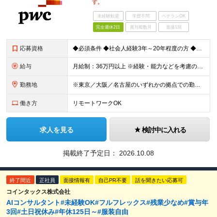
す。
未経験歓迎
学歴不問
ベテランOK
完全週休2日
賞与複数月
面接1回
応募資格
◆必須条件 ◆社会人経験3年～20年程度の方 ◆学士号以上、もしくは準ずる資格をお持ちの方 ▼いずれかの経験をお持ちの方 ・コンサルティングファームで、システム開発プロジェクトに参画した経験 ・SIe
給与
月給制：36万円以上 ※経験・能力などを考慮の上、決定いたします。 ※みなし残業30時間含む。 30時間を超える時間外労働分についての割増賃金は追加で支給。 ※交通費支給（上限あり）
勤務地
※東京／大阪／名古屋のいずれかの拠点での勤務となります ※各領域により異なりますので、詳細はお問合せください 【本社】 東京都千代田区大手町1-2-1 Otemachi One タワー 【大阪オ
働き方
リモートワークOK
求人を見る
検討中に入れる
掲載終了予定日：
2026.10.08
終了間近
正社員
面接情報有
自己PR不要
話を聞きたい応募可
コインタックス株式会社
AIコンサルタント#未経験OK#フルフレックス#残業少なめ#賞与年
3回#土日祝休み#年休125日～#服装自由