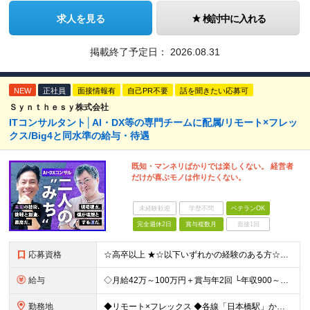
求人を見る
検討中に入れる
掲載終了予定日：
2026.08.31
NEW
正社員
面接情報有
自己PR不要
話を聞きたい応募可
Ｓｙｎｔｈｅｓｙ株式会社
ITコンサルタント│AI・DX等の専門チームに配属/リモート×フレッ
クス/Big4と同水準の給与・待遇
既知・マンネリばかりでは楽しくない。 経営者
だけが喜ぶモノは作りたくない。
未経験歓迎
学歴不問
ベテランOK
完全週休2日
賞与複数月
面接1回
応募資格
☆高卒以上 ★☆以下いずれかの経験のある方☆★ ◎大手や中小企業での顧客折衝・提案に関する経験 ◎SIerや事業会社における上流工程（顧客折衝・提案等）の経験 ◎PL・PMの実務経験 ◎コンサルティ
給与
◇月給42万～100万円＋賞与年2回 └年収900～1600万円可能 ★☆年収例☆★ ◎37歳・元開発エンジニア └年収900万（2年後に年収150万UP実績） ◎40歳・元SierのPM └年収1
勤務地
◆リモート×フレックス ◆各線「日本橋駅」から徒歩1分 【本社】 東京都中央区日本橋2-1-3 アーバンネット日本橋二丁目ビル6階 ※変更の範囲：上記を除く当社関連勤務地