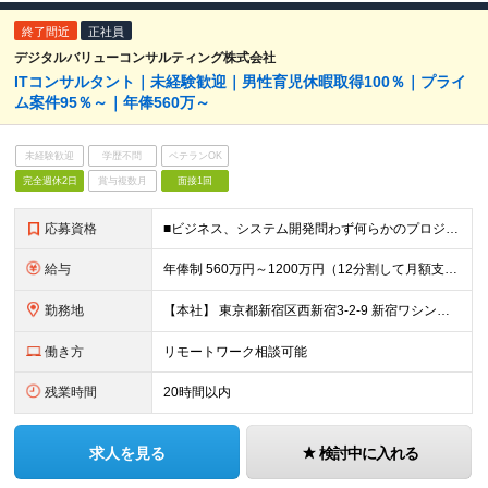
終了間近
正社員
デジタルバリューコンサルティング株式会社
ITコンサルタント｜未経験歓迎｜男性育児休暇取得100％｜プライ
ム案件95％～｜年俸560万～
未経験歓迎
学歴不問
ベテランOK
完全週休2日
賞与複数月
面接1回
応募資格
■ビジネス、システム開発問わず何らかのプロジェクト業務に携わった経験(2年以上) ┗サポートではなく、一部領域の担当として任されて携わった経験 ■専門学校、高専卒以上 【このような方にオススメです】
給与
年俸制 560万円～1200万円（12分割して月額支給） ※経験やスキルを考慮して決定します。 ※年額（基本給）：4,606,188円～ ※その他固定手当/月：5,000円 ※固定残業手当/月：82
勤務地
【本社】 東京都新宿区西新宿3-2-9 新宿ワシントンホテルビル本館2F または 東京都千代田区神田錦町2-2-1 KANDA SQUARE 11F Wework または 都内近郊のクライアン
働き方
リモートワーク相談可能
残業時間
20時間以内
求人を見る
検討中に入れる