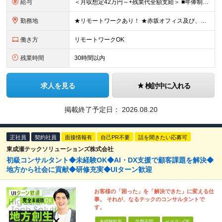
給与
＜月収想定42万円～+残業代全額支給＞ ■年俸制(12分割)： 504万円～900万円 ※経験・スキルを考慮し決定します ※残業代は別途支給します ※試用期間6カ月あり（給与・待遇・雇用形態に差異はあ
勤務地
★リモートワークあり！ ★赤坂オフィス及び、東京都内の各プロジェクト先にて勤務していただきます ■赤坂オフィス 東京都港区元赤坂1丁目3-13 赤坂センタービルディング15階 ※転居を伴う転勤なし
働き方
リモートワークOK
残業時間
30時間以内
求人を見る
検討中に入れる
掲載終了予定日：
2026.08.20
正社員
契約社員
面接情報有
自己PR不要
話を聞きたい応募可
東成瀬テックソリューションズ株式会社
初級コンサルタント◆未経験OK◆AI・DX支援で顧客課題を解決◆
地方から社会に貢献◆研修充実◆UIターン歓迎
お客様の「困った」を「解決できた」に変える仕
事。 それが、なるテックのコンサルタントで
す。
未経験歓迎
学歴不問
ベテランOK