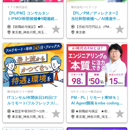
ＦＴＣ株式会社
株式会社バイテック
【PL/PM】コンサルタン
【PL／PM／ディレクター】
ト/PMO/幹部候補◆9期連続大
当社幹部候補へ／AI推進中！
幅増益！10期目の成長＋安定
目指せるAI人材／年収800万円
【前職給与保証】 ■即戦力（経験目安5年以上）： 月給45万円～80万円 ■経験者（経験目安3年以上）： 月給40万円～60万円 ■ローキャリア（経験目安1年程度）： 月給35万円～40万円 ■未経験者： 月給30万円～35万円 ※上記金額には固定残業代30時間分 【未経験者5万5000円～7万3000円、 ローキャリア6万4000円～7万3000円、 経験者5万8000円～10万9000円、 即戦力8万2000円～14万5000円】を含みます。 ※30時間を超える場合は追加で全額支給します。 ※経験・能力・前職給与などを総合的に評価したうえでご納得いただけるよう個別決定。 未経験者の場合、前職給与とポテンシャルを査定のうえ決定いたします。 ※日本国内でのIT業界経験、または同等の実務経験と能力に応じて決定します。 ※前職給与は日本円かつ、日本国内での実績に基づき評価します。 【納得の評価システム】 ★クォーター毎に査定する評価制度導入！ 明確な評価基準で翌年度年収を上げましょう！ ★評価対象期間に在籍中のほとんどの社員が昇給し 年収アップを実現しています！ ★様々なインセンティブ制度を用意し多角的に正当評価しています！ ※試用期間6カ月（期間中の待遇等に差異なし）
【月給70万円以上（PM）／想定年収840万円以上】 ★詳しくは下記をご参照ください！ ■SE/PL/テスト計画以降などの上流フェーズ 月給53万円以上 ※想定年収636万円以上 ■PM/ディレクター（管理職・幹部候補） 月給70万円以上 ※想定年収840万円以上 ※単価の変動により給与も随時更新（完全単価連動型） ※育成枠については個人の経験・能力を考慮し決定 ※超過勤務については別途残業手当を支給 【固定残業代について】 なし（残業代は、実際の労働時間に応じて別途全額支給）
性【前給保証】
以上可／リモート80％
東京都_神奈川県_埼玉県_千葉県
東京都
株式会社リリー技研
Sテクノロジー株式会社
ITコンサル/年間休日145日/フ
PM・PL｜リモート率98％｜
ルリモート/フルフレックス/残
AI Agent開発＆vibe coding｜
業基本なし/全国からの応募
AIエンジニアチームをリード
★想定年収550万〜1289万円 ■契約社員 月給45.8万〜71.6万円 ★想定年収688万〜1611万円 ■正社員 月給57.3万〜89.5万円 ※給与は経験・スキルを考慮の上、決定します。 ※試用期間3ヶ月（その間の給与・待遇に差異はありません）期間は短縮の可能性あり ※残業代は別途全額支給します 【★評価について★】 弊社では、1〜7の7段階からなる等級制を導入しています。 【★昇給の仕組み★】 等級が1段階上がるごとに、基本給の25％に相当する額が昇給されます。 評価は年2回実施されるため、年に2回の昇給チャンスがあります。 頑張りが正当に評価される、透明性の高い制度です。
★前職給与保証 ★初年度年収700～800万円も可能 月給50万円～90万円＋賞与年2回＋各種手当 ◎スキルや経験などを考慮。前職から給与アップをお約束します！ ◎上記月給には固定残業代30時間分(95000円～)を含みます。超過した場合は追加支給します ◎試用期間は6ヵ月あり。その間の給与・待遇に差異はありません
OK/特別休暇あり
東京都_神奈川県_埼玉県_千葉県_大阪府_愛知県_北海道_青森県_岩手県_宮城県_秋田県_山形県_福島県_茨城県_栃木県_群馬県_新潟県_山梨県_長野県_富山県_石川県_福井県_静岡県_岐阜県_三重県_兵庫県_京都府_滋賀県_奈良県_和歌山県_広島県_岡山県_鳥取県_島根県_山口県_徳島県_香川県_愛媛県_高知県_福岡県_熊本県_佐賀県_長崎県_大分県_宮崎県_鹿児島県_沖縄県
東京都_神奈川県_埼玉県_千葉県_大阪府_愛知県_北海道_青森県_岩手県_宮城県_秋田県_山形県_福島県_茨城県_栃木県_群馬県_新潟県_山梨県_長野県_富山県_石川県_福井県_静岡県_岐阜県_三重県_兵庫県_京都府_滋賀県_奈良県_和歌山県_広島県_岡山県_鳥取県_島根県_山口県_徳島県_香川県_愛媛県_高知県_福岡県_熊本県_佐賀県_長崎県_大分県_宮崎県_鹿児島県_沖縄県