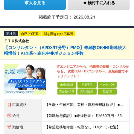
求人を見る
検討中に入れる
掲載終了予定日：
2026.08.24
正社員
自己PR不要
話を聞きたい応募可
ＦＴＣ株式会社
【コンサルタント（AI/DX/IT分野）PMO】未経験OK◆9期連続大
幅増益！AI企業へ進化中◆ポジション多数
ITエンジニアからも、他業種の提案・コンサルか
らも。 次世代AI・DXコンサルへ、最短距離でキ
ャリアシフト！
未経験歓迎
学歴不問
ベテランOK
完全週休2日
賞与複数月
面接1回
応募資格
【学歴・年齢不問、業種・職種未経験歓迎】 ■何らかの社会人経験がある方（3年以上） ※前職のご経験やITエンジニア経験を活かして コンサルタントやPMOなどに挑戦したい方歓迎！ ★入社前面談・アンケ
給与
【前職給与保証】 ■未経験者： 月給30万円～35万円 ■ローキャリア（経験目安1年程度）： 月給35万円～40万円 ■経験者（経験目安3年以上）： 月給40万円～60万円 ■即戦力（経験目安5年以上
勤務地
【希望勤務地考慮・転勤なし・UIターン歓迎】 本社（東京都新宿区大京町）および首都圏の勤務先 ★リモートワーク応相談 ★上京を希望する地方在住者の方も大歓迎！ ★横浜に営業拠点開設 神奈川県内や神