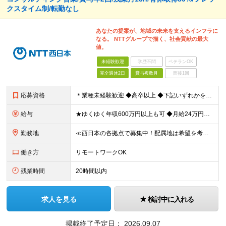
クスタイム制/転勤なし
あなたの提案が、地域の未来を支えるインフラに
なる。 NTTグループで描く、社会貢献の最大
値。
未経験歓迎
学歴不問
ベテランOK
完全週休2日
賞与複数月
面接1回
応募資格
＊業種未経験歓迎 ◆高卒以上 ◆下記いずれかを満たす方 【1】IT・通信関連の業務経験がある方 【2】IT・通信関連の資格を保有 【3】法人営業経験がある方 ※【1】の具体例 ・企業でITエンジ
給与
★ゆくゆく年収600万円以上も可 ◆月給24万円～30万円 （時間外手当10h/月約2万円含む） ※残業代超過分は別途全額支給いたします ※経験/資格に応じて、手当（月給に加算）が支給されます ※試
勤務地
≪西日本の各拠点で募集中！配属地は希望を考慮≫ ★転勤なし★UIターン可 【関西】和歌山・京都・滋賀・兵庫 【東海】愛知・静岡・岐阜・三重 【北陸】石川・富山・福井 【中国】広島・岡山・島根・鳥取・
働き方
リモートワークOK
残業時間
20時間以内
求人を見る
検討中に入れる
掲載終了予定日：
2026.09.07