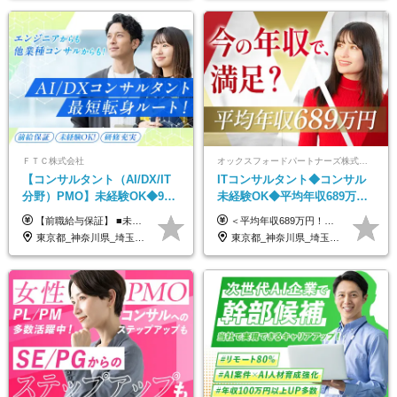
ＦＴＣ株式会社
オックスフォードパートナーズ株式会社
【コンサルタント（AI/DX/IT
ITコンサルタント◆コンサル
分野）PMO】未経験OK◆9期
未経験OK◆平均年収689万円
連続大幅増益！AI企業へ進化
◆業界屈指の営業力でサポー
【前職給与保証】 ■未経験者： 月給30万円～35万円 ■ローキャリア（経験目安1年程度）： 月給35万円～40万円 ■経験者（経験目安3年以上）： 月給40万円～60万円 ■即戦力（経験目安5年以上）： 月給45万円～80万円 ※上記金額には固定残業代30時間分 【未経験者5万5000円～7万3000円、 ローキャリア6万4000円～7万3000円、 経験者5万8000円～10万9000円、 即戦力8万2000円～14万5000円】を含みます。 ※30時間を超える場合は追加で全額支給します。 ※経験・能力・前職給与などを総合的に評価したうえでご納得いただけるよう個別決定。 未経験者の場合、前職給与とポテンシャルを査定のうえ決定いたします。 ※日本国内でのIT業界経験、または同等の実務経験と能力に応じて決定します。 ※前職給与は日本円かつ、日本国内での実績に基づき評価します。 【納得の評価システム】 ★クォーター毎に査定する評価制度導入！ 明確な評価基準で翌年度年収を上げましょう！ ★評価対象期間に在籍中のほとんどの社員が昇給し 年収アップを実現しています！ ★様々なインセンティブ制度を用意し多角的に正当評価しています！ ※試用期間6カ月（期間中の待遇等に差異なし）
＜平均年収689万円！！＞ ☆前給保証以上☆案件待機期間も給与保証あり☆ 月給40万円～150万円（固定残業代含む） ※経験や能力を考慮し決定します ※試用期間6ヶ月あり。条件や待遇に差異はありません ※上記には固定残業代（30時間分／7万6000円～）が含まれています。 ※超過分は時間外手当を別途支給。 【実際の給与例】 野原さん（35歳）※前職年収480万円 （Java／C#エンジニア ⇒ 業務系システム開発 ⇒ 要件定義・業務分析 ⇒ ITコンサル案件へ参画） ▼620万円（入社初年度） ・Web系業務システム開発（Java、C#） ・ 顧客折衝や開発チームとの調整 ・ 既存システムの改修・機能追加案件に従事 ▼780万円（入社2年目） ・ 金融機関向け業務系システムの要件定義・設計補助 ・ 開発チームと連携した業務分析・課題整理 ・小規模PMO支援案件への参画 ▼1,090万円（入社3年目） ・ 大手企業向けIT戦略・業務改革プロジェクトに参画 ・コンサルタントとして要件定義・業務改善提案・ベンダー調整を担当 ・ PMO／部分的PM業務も兼務し、上流工程での裁量を拡大
中◆ポジション多数
ト◆フルリモート可
東京都_神奈川県_埼玉県_千葉県
東京都_神奈川県_埼玉県_千葉県_大阪府_愛知県_北海道_青森県_岩手県_宮城県_秋田県_山形県_福島県_茨城県_栃木県_群馬県_新潟県_山梨県_長野県_富山県_石川県_福井県_静岡県_岐阜県_三重県_兵庫県_京都府_滋賀県_奈良県_和歌山県_広島県_岡山県_鳥取県_島根県_山口県_徳島県_香川県_愛媛県_高知県_福岡県_熊本県_佐賀県_長崎県_大分県_宮崎県_鹿児島県_沖縄県