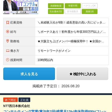
未経験歓迎
学歴不問
ベテランOK
完全週休2日
賞与複数月
面接1回
応募資格
＼未経験入社が9割！成長意欲の高い方にピッタリのポジションです／ 「経験も知識もゼロだけど、やってみたい」 ……そんな想いがあれば、ITの知識が全くない未経験の方でも大歓迎。 当社も全力でスキルアッ
給与
＼ボーナスあり！初年度から年収300万円以上／ ■月給24万2,200円～35万円＋賞与＋各種手当 ※経験・年齢・能力等を考慮し決定いたします。 ※試用期間中（3カ月）は契約社員で、月給21万円＋諸
勤務地
★大阪立ち上げメンバー積極採用中！ ★全国から完全在宅ワークOK お住まいでのリモートワーク、または首都圏（東京・神奈川・埼玉・千葉）・大阪のプロジェクト先での勤務となります。 ※転勤はありません
働き方
リモートワークがメイン
残業時間
10時間以内
求人を見る
検討中に入れる
掲載終了予定日：
2026.08.20
終了間近
正社員
NTT西日本株式会社
コンサルティング営業/賞与年2回/残業月13h/有休取得89%/フレッ