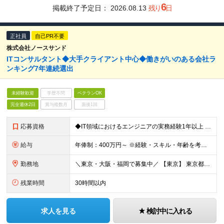
6
掲載終了予定日：
2026.08.13
残り
日
正社員
自己PR不要
株式会社ノースサンド
ITコンサルタント◆大手クライアント中心◆働きがいのある会社ラ
ンキング7年連続選出
未経験歓迎
学歴不問
ベテランOK
完全週休2日
賞与複数月
面接1回
応募資格
◆IT領域におけるエンジニアの実務経験1年以上 ◆設計～開発のご経験（アプリ/インフラ不問）1年以上 ◆各希望勤務地拠点に通勤可能な距離にお住まいであること
給与
年俸制：400万円～ ※経験・スキル・年齢を考慮の上、決定します ※上記金額を12分割で月々支給します ※試用期間3ヶ月あり。期間中の給与・待遇に差異はありません ※上記金額には固定残業代（月40時
勤務地
＼東京・大阪・福岡で募集中／ 【東京】 東京都中央区銀座4丁目12−15 歌舞伎座タワー 7F 【大阪】 大阪府大阪市北区梅田三丁目2番2号 JPタワー大阪17Ｆ 【福岡】 福岡県福岡市中央区天
残業時間
30時間以内
求人を見る
検討中に入れる