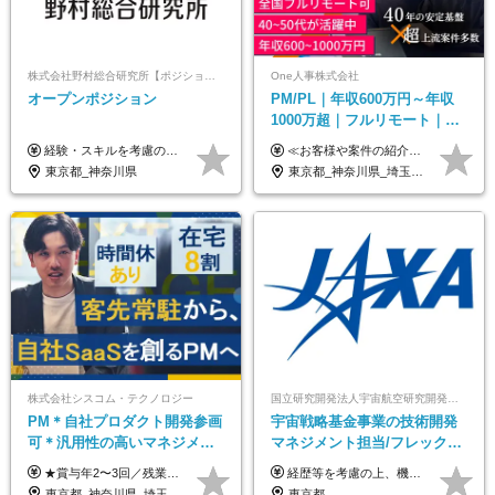
株式会社野村総合研究所【ポジションマッチ登録】
One人事株式会社
オープンポジション
PM/PL｜年収600万円～年収
1000万超｜フルリモート｜
SIerへの変革期をリード＆自
経験・スキルを考慮の上、決定します。
≪お客様や案件の紹介によりインセンティブを支給！≫ 月給40万円以上＋賞与年2回＋インセンティブ ◎経験やスキルを考慮の上、優遇します ◎上記月給は固定残業代月45時間分(月額9万1040円以上)を含みます。超過した場合は全額追加支給します ◎試用期間3カ月あり(給与や福利厚生等は同じです) ＜年収例＞ 36歳／PL（元SE）／580万円 / 官公庁向けWebシステム開発 ※メンバーから2年でPLへ昇格 41歳／SL／616万円 / メーカー向けWebサイト開発 46歳／PL／742万円 / 金融情報連携システム開発 52歳 / PM / 952万円 / 信販システムの再構築 55歳 / PM / 910万円 / 製造業向け基盤構築開発
社サービス
東京都_神奈川県
東京都_神奈川県_埼玉県_千葉県_大阪府_愛知県_北海道_青森県_岩手県_宮城県_秋田県_山形県_福島県_茨城県_栃木県_群馬県_新潟県_山梨県_長野県_富山県_石川県_福井県_静岡県_岐阜県_三重県_兵庫県_京都府_滋賀県_奈良県_和歌山県_広島県_岡山県_鳥取県_島根県_山口県_徳島県_香川県_愛媛県_高知県_福岡県_熊本県_佐賀県_長崎県_大分県_宮崎県_鹿児島県_沖縄県
株式会社シスコム・テクノロジー
国立研究開発法人宇宙航空研究開発機構【JAXA】
PM＊自社プロダクト開発参画
宇宙戦略基金事業の技術開発
可＊汎用性の高いマネジメン
マネジメント担当/フレックス
トスキル＊年収1000万以上可
制/リモート活用/異業種出身者
★賞与年2〜3回／残業代全額支給／子ども手当（月1万円）／誕生日手当（年1回1万円）★ ＜初年度の想定年収:600万円～800万円＞ 月給50万7000円～70万4000円＋賞与年2回＋決算賞与 ※経験・能力を考慮のうえ決定します。 ※専門性を高めながらチームを牽引する「プロジェクト推進力」を高く評価し、給与へダイレクトに反映します。 ※試用期間6ヶ月（待遇変動なし） 年収800万円以上も⽬指せます。 経験・スキル・前職給与を最大限に考慮し、 ご納得いただける条件を提示します。 【賞与】 年2〜3回支給（7月・12月＋業績により決算賞与） 当社では、目の前の案件による固定報酬だけが評価の全てではありません。 メンバー育成、現場でのポジション拡大、 ナレッジの共有、そして組織づくりへの参画など、 「会社への貢献度（ビジネスプロセス）」 を昇給・賞与へダイレクトに反映しています。 専門性を高める「技術」と、チームを前進させる「プロジェクト推進」。 この両輪を回すことで、確かなスキル成長と年収アップを同時に実現できる環境です。
経歴等を考慮の上、機構の規定により決定します。 ＜大学卒業後、正規社員として民間企業に3年勤務した場合＞ ・月給30万円以上 ・年収470万円以上 年収概算を試算する場合は以下をご確認ください。 https://www.jaxa.jp/about/employ/trial_j.html ■昇給年1回、賞与年2回 ■諸手当（住居手当、通勤手当他） ■退職金制度あり ※年収470万円～ ※超過勤務分は別途支給します。 ※6ヶ月の試用期間あり。その間の待遇・給与に差異はありません。
歓迎/国家プロジェクト
東京都_神奈川県_埼玉県_千葉県
東京都