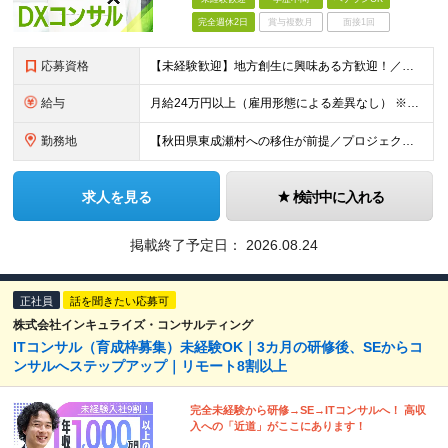
完全週休2日
賞与複数月
面接1回
応募資格
【未経験歓迎】地方創生に興味ある方歓迎！／東成瀬村に移住できる方が対象です ＜経験・スキルは問いません！＞ ★学歴不問 ★IT業界・コンサルタント未経験者も歓迎 ★第二新卒、社会人経験の浅い方もOK
給与
月給24万円以上（雇用形態による差異なし） ※実務経験者は入社前に査定面談を実施のうえスキルや実績をベースに別途提示します。 ※IT・WEB業界の経験が5年以上ある方は、別途査定のうえ給与を決定します
勤務地
【秋田県東成瀬村への移住が前提／プロジェクトにより、客先へ出向いたり、他の自治体に赴任する可能性があります】 秋田県雄勝郡東成瀬村田子内仙人下30-1 東成瀬村山村開発センター内 ★紅茶とコーヒーが無
求人を見る
検討中に入れる
掲載終了予定日：
2026.08.24
正社員
話を聞きたい応募可
株式会社インキュライズ・コンサルティング
ITコンサル（育成枠募集）未経験OK｜3カ月の研修後、SEからコ
ンサルへステップアップ｜リモート8割以上
完全未経験から研修→SE→ITコンサルへ！ 高収
入への「近道」がここにあります！