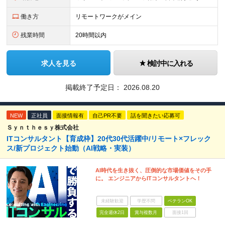
働き方
リモートワークがメイン
残業時間
20時間以内
求人を見る
検討中に入れる
掲載終了予定日：
2026.08.20
NEW
正社員
面接情報有
自己PR不要
話を聞きたい応募可
Ｓｙｎｔｈｅｓｙ株式会社
ITコンサルタント【育成枠】20代30代活躍中/リモート×フレック
ス/新プロジェクト始動（AI戦略・実装）
AI時代を生き抜く、圧倒的な市場価値をその手
に。 エンジニアからITコンサルタントへ！
未経験歓迎
学歴不問
ベテランOK
完全週休2日
賞与複数月
面接1回