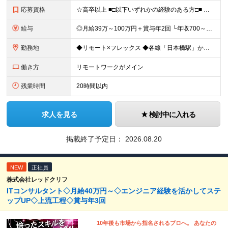
応募資格
☆高卒以上 ■□以下いずれかの経験のある方□■ ◇何らかのシステム開発経験（開発・インフラ不問） ◇事業企画 ◇組織設計 ◇業務改善 ◇新規事業開発 ■□こんな志向の方に向いています□■ ◇技術や
給与
◎月給39万～100万円＋賞与年2回 └年収700～1500万円可能 ■□年収例□■ ◇28歳・元開発エンジニア └年収700万（2年後に年収150万UP実績） ◇33歳・元SierのPM └年収1
勤務地
◆リモート×フレックス ◆各線「日本橋駅」から徒歩1分 【本社】 東京都中央区日本橋2-1-3 アーバンネット日本橋二丁目ビル6階 ※変更の範囲：上記を除く当社関連勤務地
働き方
リモートワークがメイン
残業時間
20時間以内
求人を見る
検討中に入れる
掲載終了予定日：
2026.08.20
NEW
正社員
株式会社レッドクリフ
ITコンサルタント◇月給40万円～◇エンジニア経験を活かしてステ
ップUP◇上流工程◇賞与年3回
10年後も市場から指名されるプロへ。 あなたの