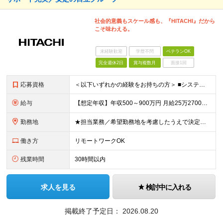
社会的意義もスケール感も、『HITACHI』だから
こそ味わえる。
未経験歓迎
学歴不問
ベテランOK
完全週休2日
賞与複数月
面接1回
応募資格
＜以下いずれかの経験をお持ちの方＞ ■システム開発におけるPMやコンサルタントの経験 ■プリセールスやソリューション拡販の経験 ■パッケージシステム導入の経験 ※顧客との交渉や要件定義などの経験をお
給与
【想定年収】年収500～900万円 月給25万2700円～41万8000円 ※給与額は年齢・経験・能力を考慮のうえ、当社規定により優遇します。 ※試用期間は3ヶ月。その間の給与・待遇に差異はありませ
勤務地
★担当業務／希望勤務地を考慮したうえで決定します ★リモートワーク中心の業務もあります ≪勤務地詳細≫ ■本社第二別館：東京都品川区大崎1-11-1ゲートシティ大崎ウエストタワー ■関西支社：大阪府
働き方
リモートワークOK
残業時間
30時間以内
求人を見る
検討中に入れる
掲載終了予定日：
2026.08.20