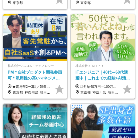
歓迎/国家プロジェクト
東京都
東京都
株式会社シスコム・テクノロジー
株式会社ｅ‐Ｍｉｎｔ
PM＊自社プロダクト開発参画
ITエンジニア｜40代～60代活
可＊汎用性の高いマネジメン
躍中｜これまでの経験+AI活用
トスキル＊年収1000万以上可
でスキルアップを支援｜残業
★賞与年2〜3回／残業代全額支給／子ども手当（月1万円）／誕生日手当（年1回1万円）★ ＜初年度の想定年収:600万円～800万円＞ 月給50万7000円～70万4000円＋賞与年2回＋決算賞与 ※経験・能力を考慮のうえ決定します。 ※専門性を高めながらチームを牽引する「プロジェクト推進力」を高く評価し、給与へダイレクトに反映します。 ※試用期間6ヶ月（待遇変動なし） 年収800万円以上も⽬指せます。 経験・スキル・前職給与を最大限に考慮し、 ご納得いただける条件を提示します。 【賞与】 年2〜3回支給（7月・12月＋業績により決算賞与） 当社では、目の前の案件による固定報酬だけが評価の全てではありません。 メンバー育成、現場でのポジション拡大、 ナレッジの共有、そして組織づくりへの参画など、 「会社への貢献度（ビジネスプロセス）」 を昇給・賞与へダイレクトに反映しています。 専門性を高める「技術」と、チームを前進させる「プロジェクト推進」。 この両輪を回すことで、確かなスキル成長と年収アップを同時に実現できる環境です。
◎月給40万円～100万円＋インセンティブ＋各種手当 ・年収120万〜300万円UPの実績も！ ・平均年収UP率は1.1～1.3倍 ・案件単価100%公開 × 単価連動の給与制度 ・能力等を考慮の上、決定いたします ※試用期間6ヵ月あり（待遇の変更はありません） ※固定残業代（月20～30時間・3万円～8万円）を含みます 《具体的には...》 ・案件単価65万円⇒年収約500万円 ・案件単価80万円⇒年収約600万円 ・案件単価120万円⇒年収約900万円 ＼ AIで生産性5倍になり給与UP ／ ◇案件単価100%公開 × 単価連動の給与制度 ◇年収120万〜300万UPの実績あり 「単価が上がれば、その分しっかり報われる」 そんなシンプルで納得できる評価制度です。 ⚫️年収300万円アップの実績も 参画する案件の単価を全て公開。 給与は単価に連動しているため納得感持って働くことが可能です。 過去には転職しただけで300万円以上アップした方もいます。 現場でAIを活用して成果を出して単価アップにつながったケースが多数！ ・AIツール利用料金全額負担 ・資格取得補助 ・月給保証制度 ・各種手当
月10h｜副業OK
東京都_神奈川県_埼玉県_千葉県
東京都_神奈川県_埼玉県_千葉県_大阪府_愛知県_北海道_青森県_岩手県_宮城県_秋田県_山形県_福島県_茨城県_栃木県_群馬県_新潟県_山梨県_長野県_富山県_石川県_福井県_静岡県_岐阜県_三重県_兵庫県_京都府_滋賀県_奈良県_和歌山県_広島県_岡山県_鳥取県_島根県_山口県_徳島県_香川県_愛媛県_高知県_福岡県_熊本県_佐賀県_長崎県_大分県_宮崎県_鹿児島県_沖縄県