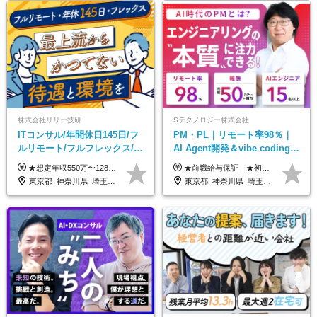
株式会社リリー技研
Sテクノロジー株式会社
ITコンサル/年間休日145日/フ
PM・PL｜リモート率98％｜
ルリモート/フルフレックス/残
AI Agent開発＆vibe coding｜
業基本なし/全国からの応募
AIエンジニアチームをリード
★想定年収550万〜1289万円 ■契約社員 月給45.8万〜71.6万円 ★想定年収688万〜1611万円 ■正社員 月給57.3万〜89.5万円 ※給与は経験・スキルを考慮の上、決定します。 ※試用期間3ヶ月（その間の給与・待遇に差異はありません）期間は短縮の可能性あり ※残業代は別途全額支給します 【★評価について★】 弊社では、1〜7の7段階からなる等級制を導入しています。 【★昇給の仕組み★】 等級が1段階上がるごとに、基本給の25％に相当する額が昇給されます。 評価は年2回実施されるため、年に2回の昇給チャンスがあります。 頑張りが正当に評価される、透明性の高い制度です。
★前職給与保証 ★初年度年収700～800万円も可能 月給50万円～90万円＋賞与年2回＋各種手当 ◎スキルや経験などを考慮。前職から給与アップをお約束します！ ◎上記月給には固定残業代30時間分(95000円～)を含みます。超過した場合は追加支給します ◎試用期間は6ヵ月あり。その間の給与・待遇に差異はありません
OK/特別休暇あり
東京都_神奈川県_埼玉県_千葉県_大阪府_愛知県_北海道_青森県_岩手県_宮城県_秋田県_山形県_福島県_茨城県_栃木県_群馬県_新潟県_山梨県_長野県_富山県_石川県_福井県_静岡県_岐阜県_三重県_兵庫県_京都府_滋賀県_奈良県_和歌山県_広島県_岡山県_鳥取県_島根県_山口県_徳島県_香川県_愛媛県_高知県_福岡県_熊本県_佐賀県_長崎県_大分県_宮崎県_鹿児島県_沖縄県
東京都_神奈川県_埼玉県_千葉県_大阪府_愛知県_北海道_青森県_岩手県_宮城県_秋田県_山形県_福島県_茨城県_栃木県_群馬県_新潟県_山梨県_長野県_富山県_石川県_福井県_静岡県_岐阜県_三重県_兵庫県_京都府_滋賀県_奈良県_和歌山県_広島県_岡山県_鳥取県_島根県_山口県_徳島県_香川県_愛媛県_高知県_福岡県_熊本県_佐賀県_長崎県_大分県_宮崎県_鹿児島県_沖縄県