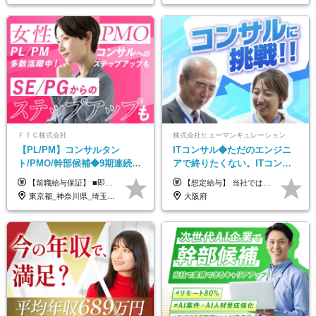
ＦＴＣ株式会社
株式会社ヒューマンキュレーション
【PL/PM】コンサルタン
ITコンサル◆ただのエンジニ
ト/PMO/幹部候補◆9期連続大
アで終りたくない。ITコンサ
幅増益！10期目の成長＋安定
ル・PMに挑戦出来る！成長中
【前職給与保証】 ■即戦力（経験目安5年以上）： 月給45万円～80万円 ■経験者（経験目安3年以上）： 月給40万円～60万円 ■ローキャリア（経験目安1年程度）： 月給35万円～40万円 ■未経験者： 月給30万円～35万円 ※上記金額には固定残業代30時間分 【未経験者5万5000円～7万3000円、 ローキャリア6万4000円～7万3000円、 経験者5万8000円～10万9000円、 即戦力8万2000円～14万5000円】を含みます。 ※30時間を超える場合は追加で全額支給します。 ※経験・能力・前職給与などを総合的に評価したうえでご納得いただけるよう個別決定。 未経験者の場合、前職給与とポテンシャルを査定のうえ決定いたします。 ※日本国内でのIT業界経験、または同等の実務経験と能力に応じて決定します。 ※前職給与は日本円かつ、日本国内での実績に基づき評価します。 【納得の評価システム】 ★クォーター毎に査定する評価制度導入！ 明確な評価基準で翌年度年収を上げましょう！ ★評価対象期間に在籍中のほとんどの社員が昇給し 年収アップを実現しています！ ★様々なインセンティブ制度を用意し多角的に正当評価しています！ ※試用期間6カ月（期間中の待遇等に差異なし）
【想定給与】 当社では、すべてのプロジェクトで受注単価を完全開示。 給与はその単価に連動し、還元率は80％以上を保証しています。 経験・スキル・貢献度に応じて報酬を正当に評価し、前職年収の保証も行っています。 ■正社員 月給35万円以上＋賞与年2回（みなし残業20h分含む） ◇試用期間は3ヶ月（期間中の待遇に変更なし） ◇みなし残業は案件先によって異なります。詳細は面談にてご説明致します。 ※経験・スキルを考慮し優遇 年収例： ・29歳女性／年収700万円（開発→上流転向） ・38歳男性／年収1,100万円（PMO・マネジメント） ・47歳男性／年収1,300万円（ITコンサル・高裁量案件）
性【前給保証】
の次世代IT企業
東京都_神奈川県_埼玉県_千葉県
大阪府