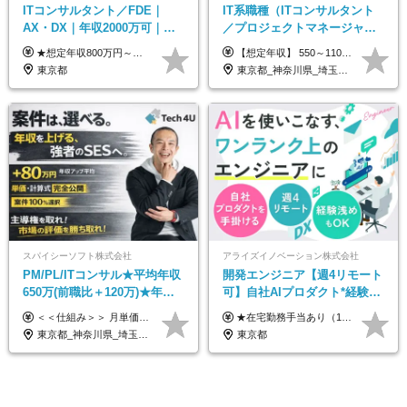
ITコンサルタント／FDE｜
IT系職種（ITコンサルタント
AX・DX｜年収2000万可｜取
／プロジェクトマネージャー
引先の9割が大手企業｜残業月
／ITアーキテクト）
★想定年収800万円～最大2000万円可 ★前職給与を考慮 ★ストックオプション付与あり（IPO間近） ★昇給制度あり ┗入社6カ月後に3％以上の昇給があります。その後、業績に合わせて適宜、昇給します。 月給66万円～166.6万円 ※経験、スキルにあわせて相談のうえ決定します。 ※残業手当は残業時間に応じて別途全額支給 ※試用期間6ヶ月（期間中、給与・待遇に差異はありません）
【想定年収】 550～1100万 【想定役職】 課長代理 主任 一般 ※これまでの経験・年齢などを考慮し、当社給与規則に基づき決定します。 ※残業手当 一般社員（定型勤務・フレックスタイム制）の場合：時間外労働連動支給 一般社員（専門業務型裁量労働制）・管理職の場合：なし 裁量労働の場合について裁量労働手当がございますが、超過分の時間外手当の支給はありません。 （固定残業手当ではないため） ※裁量労働手当 一般社員（専門業務型裁量労働制）の場合：別途、裁量労働手当の支給がございます。
10h｜リモート案件有
東京都
東京都_神奈川県_埼玉県_千葉県_大阪府_愛知県_北海道_青森県_岩手県_宮城県_秋田県_山形県_福島県_茨城県_栃木県_群馬県_新潟県_山梨県_長野県_富山県_石川県_福井県_静岡県_岐阜県_三重県_兵庫県_京都府_滋賀県_奈良県_和歌山県_広島県_岡山県_鳥取県_島根県_山口県_徳島県_香川県_愛媛県_高知県_福岡県_熊本県_佐賀県_長崎県_大分県_宮崎県_鹿児島県_沖縄県
スパイシーソフト株式会社
アライズイノベーション株式会社
PM/PL/ITコンサル★平均年収
開発エンジニア【週4リモート
650万(前職比＋120万)★年間
可】自社AIプロダクト*経験浅
休日132日★残業月平均7.4h★
めOK*実働7.15h*業界シェア
＜＜仕組み＞＞ 月単価に応じて会社HPで公開しているテーブルにもとづき毎月決定されます！ https://www.tech4u.dev/payroll ＜＜実績＞＞ PM/PL・ITコンサル職の平均年収実績：650万円 前職比平均：＋120万円 ＜＜PM/PL・ITコンサル案件＞＞ ・PMO／進捗・課題管理：600〜800万円 ・要件定義／業務改善支援：650〜850万円 ・開発PM／PL：750〜1000万円 ・インフラPM／PL：750〜1000万円 ・ITコンサル／導入支援：800〜1000万円 ＜＜リーダークラス＞＞ 還元率：85〜90％ ・月単価100万円 → 年収約960万円 ・月単価120万円 → 年収約1150万円 ・月単価140万円 → 年収約1300万円 ※単価・還元率はすべて公開 ※待機時も給与保証 ※還元率は他社にあわせ社保の会社負担分も含めています 月給25万円～67万円＋賞与年2回 ※上記には、30時間分（4万5千円～12万1千円）の固定残業代が含まれています。超過分は別途支給します。 ※試用期間中も給与、福利厚生に差異なし 【固定残業代について】 固定残業30時間分（45,000円～121,000円）を含む ※超過分は別途全額支給
★在宅勤務手当あり（1日あたり500円） ★交通費は一律で支給します 年俸制：360万円〜800万円（12分割し、月々30万円～66.6万円を支給） ※経験・スキルを考慮して決定いたします。 ※上記金額には固定残業代（40時間分/7.5万円～16.6万円）を含みます。超過分は全額支給します。
リモあり
TOPクラス
東京都_神奈川県_埼玉県_千葉県_大阪府_愛知県_兵庫県_京都府_福岡県
東京都