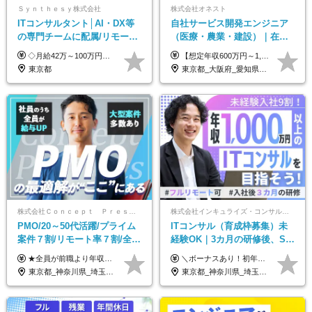
Ｓｙｎｔｈｅｓｙ株式会社
株式会社オネスト
ITコンサルタント│AI・DX等
自社サービス開発エンジニア
の専門チームに配属/リモート
（医療・農業・建設）｜在宅
×フレックス/Big4と同水準の
あり｜残業月平均13.3h｜年収
◇月給42万～100万円＋賞与年2回 └年収900～1600万円可能 ★☆年収例☆★ ◎37歳・元開発エンジニア └年収900万（2年後に年収150万UP実績） ◎40歳・元SierのPM └年収1400万（2年後に年収300万UP実績） ◎43歳・元コンサルタント └年収1600万（2年後に年収200万UP実績） ※経験・スキルを考慮し決定します ※試用期間3～6カ月あり（その間の待遇に差異はありません） 【固定残業代について】 なし（残業代は、実際の労働時間に応じて別途全額支給）
【想定年収600万円～1,300万円】 ★賞与年2回＋勤務地手当＋残業手当（年平均残業時間にて算出）を含む ※基本給＋勤務地手当＋役職手当 ※勤務地手当：結婚の有無に関係なく、物価などの違いを考慮して全社員に支給されます 月給40万円～89万円 ＜各種手当＞ ■勤務地手当（東京2万円／月、大阪1万円／月、名古屋5000円／月） ■通勤手当（月額5万円まで） ■扶養手当（6,000円／扶養親族一人） ■役職手当（8,000円～15万円） ※残業代は1分単位で全額支給します ※経験やスキルを考慮し、当社規定により給与を決定します ※執行役員は年俸制となる場合があります
給与・待遇
1000万可｜賞与年2回
東京都
東京都_大阪府_愛知県_福岡県
株式会社Ｃｏｎｃｅｐｔ Ｐｒｅｓｅｎｔｓ
株式会社インキュライズ・コンサルティング
PMO/20～50代活躍/プライム
ITコンサル（育成枠募集）未
案件７割/リモート率７割/全員
経験OK｜3カ月の研修後、SE
前職より年収UP/有給取得率
からコンサルへステップアッ
★全員が前職より年収UPを実現！ ★前職給与より120％アップ実績あり ★前職給与を最大限に考慮 ★入社4年目で年収800万円の社員も在籍！ 年俸420万円～960万円（1/12を毎月支給）＋インセンティブ＋各種手当 ※経験・スキルを考慮の上、決定します ※試用期間6ヶ月あり（期間中の給与、待遇に差異はありません） ※上記金額には固定残業代(月20時間／月5.6万円)を含みます ※超過分は別途全額支給します
＼ボーナスあり！初年度から年収300万円以上／ ■月給24万2,200円～35万円＋賞与＋各種手当 ※経験・年齢・能力等を考慮し決定いたします。 ※試用期間中（3カ月）は契約社員で、月給21万円＋諸手当になります。 （試用期間中は残業が発生しません。その他の待遇に変更はありません。） ＼自分の市場価値が上がる／ 定量評価×定性評価の明確な基準での評価制度を設けており、自分の目標達成度合いや仕事に対しての姿勢が給与にも反映されるようになっています。そのため、平均昇給額は40万円以上！100万円以上昇給する人もいます！ 【固定残業代について】 固定残業30時間分（46,000円～69,375円）を含む ※超過分は別途全額支給
100%
プ｜リモート8割以上
東京都_神奈川県_埼玉県_千葉県
東京都_神奈川県_埼玉県_千葉県_大阪府_愛知県_北海道_青森県_岩手県_宮城県_秋田県_山形県_福島県_茨城県_栃木県_群馬県_新潟県_山梨県_長野県_富山県_石川県_福井県_静岡県_岐阜県_三重県_兵庫県_京都府_滋賀県_奈良県_和歌山県_広島県_岡山県_鳥取県_島根県_山口県_徳島県_香川県_愛媛県_高知県_福岡県_熊本県_佐賀県_長崎県_大分県_宮崎県_鹿児島県_沖縄県