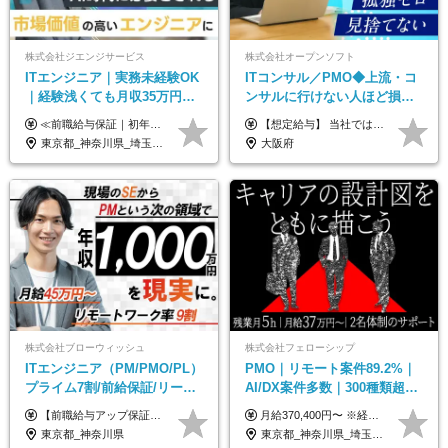
株式会社ジエンジサービス
株式会社オープンソフト
ITエンジニア｜実務未経験OK
ITコンサル／PMO◆上流・コ
｜経験浅くても月収35万円～
ンサルに行けない人ほど損を
｜チーム参画中心｜フルリモ
する！／ＳＥ・ＰＧ出身から
≪前職給与保証｜初年度想定年収420万円～≫ 月給35万円以上＋決算賞与＋交通費 ※スキル・経験を考慮の上、優遇します ※上記月給には固定残業代月20時間分(4万5000円以上)を含みます。超過した場合は、その分追加支給します ※試用期間3～6ヵ月は固定残業代なし(雇用形態やその他待遇・福利厚生は同じです) ＝＝＝＝＝＝＝＝＝＝＝ ▼実力と成長にこだわった評価制度▼ 年2回の評価で昇給・昇格が決まります。 評価は、就業先のお客様からの評価をベースに、目標達成状況やプロジェクトでの役割・貢献度などを総合的に判断して決定します。 日々の働きぶりを実際に見ているお客様の声を反映することで、より公平で納得感のある評価を実現しています。 また、評価後は面談を通じてフィードバックを行い、今後の成長やキャリアについて一緒に考えていきます。 ▼成長につながる目標設定▼ 半期ごとに、具体的な行動ベースの目標を設定し、その達成度や取り組みのプロセスを評価に反映します。 目標は、お客様からのフィードバックや現場での課題をもとに設定するため、「今何を伸ばすべきか」が明確になります。 また、上司との面談を通じて振り返りと次の目標設定を行い、継続的なスキルアップと市場価値の向上を支援しています。
【想定給与】 当社では、すべてのプロジェクトで受注単価を完全開示。 給与はその単価に連動し、還元率は80％以上を保証しています。 経験・スキル・貢献度に応じて報酬を正当に評価し、前職年収の保証も行っています。 ■正社員 月給35万円以上＋賞与年2回（みなし残業20h分含む） ◇試用期間は3ヶ月（期間中の待遇に変更なし） ◇みなし残業は案件先によって異なります。詳細は面談にてご説明致します。 ※経験・スキルを考慮し優遇 年収例： ・29歳女性／年収700万円（開発→上流転向） ・38歳男性／年収1,100万円（PMO・マネジメント） ・47歳男性／年収1,300万円（ITコンサル・高裁量案件）
ート可｜自社サービスあり
年収２００万アップ
東京都_神奈川県_埼玉県_千葉県_大阪府_愛知県_北海道_青森県_岩手県_宮城県_秋田県_山形県_福島県_茨城県_栃木県_群馬県_新潟県_山梨県_長野県_富山県_石川県_福井県_静岡県_岐阜県_三重県_兵庫県_京都府_滋賀県_奈良県_和歌山県_広島県_岡山県_鳥取県_島根県_山口県_徳島県_香川県_愛媛県_高知県_福岡県_熊本県_佐賀県_長崎県_大分県_宮崎県_鹿児島県_沖縄県
大阪府
株式会社ブローウィッシュ
株式会社フェローシップ
ITエンジニア（PM/PMO/PL）
PMO｜リモート案件89.2%｜
プライム7割/前給保証/リーダ
AI/DX案件多数｜300種類超の
ー経験不問/30、40代活躍中/
資格取得支援有｜月給37万円
【前職給与アップ保証あり！ゆくゆくは年収800万以上も可能】 月給45万円～＋インセンティブ ※経験や適性を考慮の上、相談し決定します ※上記には固定残業代（20時間分/4万円～）が含まれます ※20時間を超過した場合は別途全額支給します ※試用期間（3ヶ月間）あり。給与・待遇に差異はございません それはより高度な案件にアサイン＆ 還元率が平均より高めのため、 これまでの給与から大幅にアップする人もいます。
月給370,400円〜 ※経験やスキルを考慮し、決定いたします ※上記金額には固定残業代（30時間分/70,400円～）を含みます。超過分は別途全額支給いたします ※試用期間6カ月あり（期間中の給与・待遇に差異はありません） ★想定年収4,444,800円～ ★50万円～300万円の年収UP事例があります！
リモート9割
～
東京都_神奈川県
東京都_神奈川県_埼玉県_千葉県