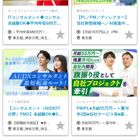
オックスフォードパートナーズ株式会社
株式会社バイテック
ITコンサルタント◆コンサル
【PL／PM／ディレクター】
未経験OK◆平均年収689万円
当社幹部候補へ／AI推進中！
◆業界屈指の営業力でサポー
目指せるAI人材／年収800万円
＜平均年収689万円！！＞ ☆前給保証以上☆案件待機期間も給与保証あり☆ 月給40万円～150万円（固定残業代含む） ※経験や能力を考慮し決定します ※試用期間6ヶ月あり。条件や待遇に差異はありません ※上記には固定残業代（30時間分／7万6000円～）が含まれています。 ※超過分は時間外手当を別途支給。 【実際の給与例】 野原さん（35歳）※前職年収480万円 （Java／C#エンジニア ⇒ 業務系システム開発 ⇒ 要件定義・業務分析 ⇒ ITコンサル案件へ参画） ▼620万円（入社初年度） ・Web系業務システム開発（Java、C#） ・ 顧客折衝や開発チームとの調整 ・ 既存システムの改修・機能追加案件に従事 ▼780万円（入社2年目） ・ 金融機関向け業務系システムの要件定義・設計補助 ・ 開発チームと連携した業務分析・課題整理 ・小規模PMO支援案件への参画 ▼1,090万円（入社3年目） ・ 大手企業向けIT戦略・業務改革プロジェクトに参画 ・コンサルタントとして要件定義・業務改善提案・ベンダー調整を担当 ・ PMO／部分的PM業務も兼務し、上流工程での裁量を拡大
【月給70万円以上（PM）／想定年収840万円以上】 ★詳しくは下記をご参照ください！ ■SE/PL/テスト計画以降などの上流フェーズ 月給53万円以上 ※想定年収636万円以上 ■PM/ディレクター（管理職・幹部候補） 月給70万円以上 ※想定年収840万円以上 ※単価の変動により給与も随時更新（完全単価連動型） ※育成枠については個人の経験・能力を考慮し決定 ※超過勤務については別途残業手当を支給 【固定残業代について】 なし（残業代は、実際の労働時間に応じて別途全額支給）
ト◆フルリモート可
以上可／リモート80％
東京都_神奈川県_埼玉県_千葉県_大阪府_愛知県_北海道_青森県_岩手県_宮城県_秋田県_山形県_福島県_茨城県_栃木県_群馬県_新潟県_山梨県_長野県_富山県_石川県_福井県_静岡県_岐阜県_三重県_兵庫県_京都府_滋賀県_奈良県_和歌山県_広島県_岡山県_鳥取県_島根県_山口県_徳島県_香川県_愛媛県_高知県_福岡県_熊本県_佐賀県_長崎県_大分県_宮崎県_鹿児島県_沖縄県
東京都
ＦＴＣ株式会社
コンピュータ・ハイテック株式会社
【コンサルタント（AI/DX/IT
PM/PL■月給55万円～＋賞与
分野）PMO】未経験OK◆9期
年2回■自社サービス有■家族
連続大幅増益！AI企業へ進化
手当有■残業月10h
【前職給与保証】 ■未経験者： 月給30万円～35万円 ■ローキャリア（経験目安1年程度）： 月給35万円～40万円 ■経験者（経験目安3年以上）： 月給40万円～60万円 ■即戦力（経験目安5年以上）： 月給45万円～80万円 ※上記金額には固定残業代30時間分 【未経験者5万5000円～7万3000円、 ローキャリア6万4000円～7万3000円、 経験者5万8000円～10万9000円、 即戦力8万2000円～14万5000円】を含みます。 ※30時間を超える場合は追加で全額支給します。 ※経験・能力・前職給与などを総合的に評価したうえでご納得いただけるよう個別決定。 未経験者の場合、前職給与とポテンシャルを査定のうえ決定いたします。 ※日本国内でのIT業界経験、または同等の実務経験と能力に応じて決定します。 ※前職給与は日本円かつ、日本国内での実績に基づき評価します。 【納得の評価システム】 ★クォーター毎に査定する評価制度導入！ 明確な評価基準で翌年度年収を上げましょう！ ★評価対象期間に在籍中のほとんどの社員が昇給し 年収アップを実現しています！ ★様々なインセンティブ制度を用意し多角的に正当評価しています！ ※試用期間6カ月（期間中の待遇等に差異なし）
月給55万円～＋賞与年2回＋決算賞与＋残業代全額支給＋各手当 ※月給の金額は経験やスキルを考慮して、決定します ※残業代は別途全額支給します ※試用期間6ヶ月（期間中の給与・待遇に差異はありません） ★7期連続決算賞与支給中！
中◆ポジション多数
東京都_神奈川県_埼玉県_千葉県
東京都