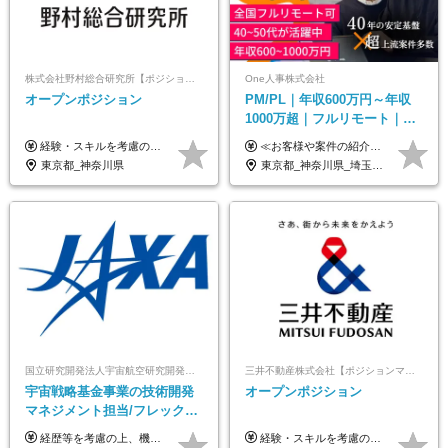
株式会社野村総合研究所【ポジションマッチ登録】
One人事株式会社
オープンポジション
PM/PL｜年収600万円～年収
1000万超｜フルリモート｜
SIerへの変革期をリード＆自
経験・スキルを考慮の上、決定します。
≪お客様や案件の紹介によりインセンティブを支給！≫ 月給40万円以上＋賞与年2回＋インセンティブ ◎経験やスキルを考慮の上、優遇します ◎上記月給は固定残業代月45時間分(月額9万1040円以上)を含みます。超過した場合は全額追加支給します ◎試用期間3カ月あり(給与や福利厚生等は同じです) ＜年収例＞ 36歳／PL（元SE）／580万円 / 官公庁向けWebシステム開発 ※メンバーから2年でPLへ昇格 41歳／SL／616万円 / メーカー向けWebサイト開発 46歳／PL／742万円 / 金融情報連携システム開発 52歳 / PM / 952万円 / 信販システムの再構築 55歳 / PM / 910万円 / 製造業向け基盤構築開発
社サービス
東京都_神奈川県
東京都_神奈川県_埼玉県_千葉県_大阪府_愛知県_北海道_青森県_岩手県_宮城県_秋田県_山形県_福島県_茨城県_栃木県_群馬県_新潟県_山梨県_長野県_富山県_石川県_福井県_静岡県_岐阜県_三重県_兵庫県_京都府_滋賀県_奈良県_和歌山県_広島県_岡山県_鳥取県_島根県_山口県_徳島県_香川県_愛媛県_高知県_福岡県_熊本県_佐賀県_長崎県_大分県_宮崎県_鹿児島県_沖縄県
国立研究開発法人宇宙航空研究開発機構【JAXA】
三井不動産株式会社【ポジションマッチ登録】
宇宙戦略基金事業の技術開発
オープンポジション
マネジメント担当/フレックス
制/リモート活用/異業種出身者
経歴等を考慮の上、機構の規定により決定します。 ＜大学卒業後、正規社員として民間企業に3年勤務した場合＞ ・月給30万円以上 ・年収470万円以上 年収概算を試算する場合は以下をご確認ください。 https://www.jaxa.jp/about/employ/trial_j.html ■昇給年1回、賞与年2回 ■諸手当（住居手当、通勤手当他） ■退職金制度あり ※年収470万円～ ※超過勤務分は別途支給します。 ※6ヶ月の試用期間あり。その間の待遇・給与に差異はありません。
経験・スキルを考慮の上、決定します。 ▼参考情報 ----------------------- ＜想定年収850万円～1,500万円（基礎給与・賞与2回含む）＞ 月給42万円～ ※時間外勤務手当・諸手当等別途 ※試用期間3ヶ月 ※残業手当有り