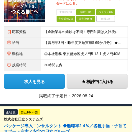
ダードになる。
未経験歓迎
学歴不問
ベテランOK
完全週休2日
賞与複数月
面接1回
応募資格
【金融業界の経験は不問！専門知識は入社後に学べます】 ◎学歴不問 ◎システム開発の実務経験をお持ちの方 └3年以上・Java、C#いずれかの使用経験をお持ちの方を想定しております 【以下のような方は
給与
【賞与年3回・昨年度支給実績5.69か月分】 ★想定年収500万円～ ★前職給与考慮あり 月給27万円～59万円 +残業代全額支給(1分単位、監督職以下) +人事評価による賞与年2回（4月/10月）
勤務地
◎本社勤務 東京都港区虎ノ門5-13-1 虎ノ門40MTビル 8F ※原則として、転居を伴う転勤はありません ※(変更の範囲)上記を除く当社関連勤務地
残業時間
20時間以内
求人を見る
検討中に入れる
掲載終了予定日：
2026.08.24
正社員
自己PR不要
株式会社日立システムズ
パッケージ導入コンサルタント ◆離職率2.4％／各種手当・子育て
サポート充実／安定の日立グループ