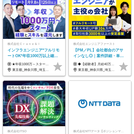
株式会社Ｃｒａｎｅ＆Ｉ
株式会社エンジニアファースト
インフラエンジニア*フルリモ
【PM／PL】会社都合のアサ
ートOK*年収1000万以上確約*
インなし◎｜案件詳細・単
前職給与保障*残業月9.8h*40
価・給与テーブル全公開！働
★年収1000万～スタート！ 年俸1,000万円～1,162万8,000円（12分割） ※経験・スキルを考慮の上決定します ※上記金額には固定残業代（月30h分・158,400円～184,000円）を含みます ※超過分は別途全額支給します ※試用期間2ヶ月間あり（その他待遇に差異はありません）
◆【経験者】月給40万円～120万円(固定残業代含む)+各種手当 ※月30時間（76,000円～）の固定残業代を含みます。 ※上記を超える時間外労働分は追加で支給。 ※6ヶ月の試用期間あり（条件に変動なし） ・年収平均176万円アップ ・前職給与を保証 ◆単価連動性×還元率84％～100％で収入の大幅UPが可能 ・案件単価が月50万円の場合：年収417万円 ・案件単価が月70万円の場合：年収584万円 ・案件単価が月100万円の場合：年収834万円
代50代活躍
き方も年収も自分で選べる！
東京都_神奈川県_埼玉県_千葉県_大阪府_愛知県_北海道_青森県_岩手県_宮城県_秋田県_山形県_福島県_茨城県_栃木県_群馬県_新潟県_山梨県_長野県_富山県_石川県_福井県_静岡県_岐阜県_三重県_兵庫県_京都府_滋賀県_奈良県_和歌山県_広島県_岡山県_鳥取県_島根県_山口県_徳島県_香川県_愛媛県_高知県_福岡県_熊本県_佐賀県_長崎県_大分県_宮崎県_鹿児島県_沖縄県
東京都_神奈川県_埼玉県_千葉県_大阪府_愛知県_北海道_青森県_岩手県_宮城県_秋田県_山形県_福島県_茨城県_栃木県_群馬県_新潟県_山梨県_長野県_富山県_石川県_福井県_静岡県_岐阜県_三重県_兵庫県_京都府_滋賀県_奈良県_和歌山県_広島県_岡山県_鳥取県_島根県_山口県_徳島県_香川県_愛媛県_高知県_福岡県_熊本県_佐賀県_長崎県_大分県_宮崎県_鹿児島県_沖縄県
株式会社ITSO
株式会社NTTデータ【ポジションマッチ登録】