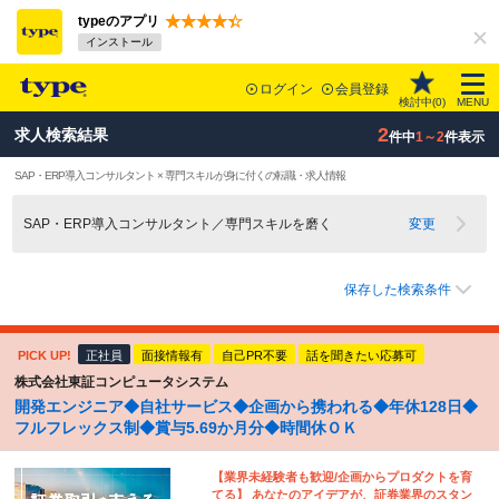
typeのアプリ
インストール
ログイン
会員登録
検討中(
0
)
MENU
2
求人検索結果
件中
1～2
件表示
SAP・ERP導入コンサルタント × 専門スキルが身に付くの転職・求人情報
SAP・ERP導入コンサルタント／専門スキルを磨く
変更
保存した検索条件
PICK UP!
正社員
面接情報有
自己PR不要
話を聞きたい応募可
株式会社東証コンピュータシステム
開発エンジニア◆自社サービス◆企画から携われる◆年休128日◆
フルフレックス制◆賞与5.69か月分◆時間休ＯＫ
【業界未経験者も歓迎/企画からプロダクトを育
てる】 あなたのアイデアが、証券業界のスタン