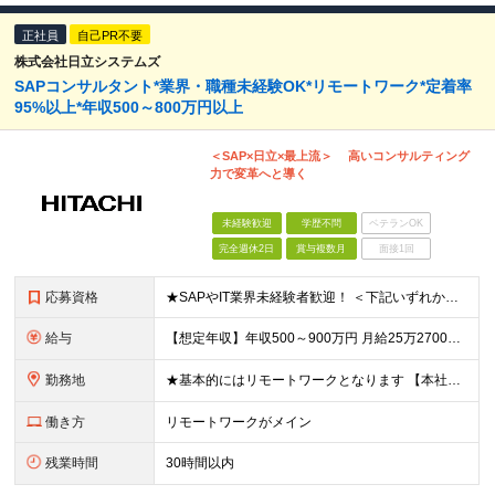
正社員
自己PR不要
株式会社日立システムズ
SAPコンサルタント*業界・職種未経験OK*リモートワーク*定着率
95%以上*年収500～800万円以上
＜SAP×日立×最上流＞ 高いコンサルティング
力で変革へと導く
未経験歓迎
学歴不問
ベテランOK
完全週休2日
賞与複数月
面接1回
応募資格
★SAPやIT業界未経験者歓迎！ ＜下記いずれかのご経験をお持ちの方＞ ◆パッケージ製品の導入経験をお持ちの方（SAP経験は不問） ◆製造業・商社のお客様向けのシステム開発において、要件定義のご経験
給与
【想定年収】年収500～900万円 月給25万2700円～41万8000円 ※給与額は年齢・経験・能力を考慮のうえ、当社規定により優遇します。 ※試用期間は3ヶ月。その間の給与・待遇に差異はありませ
勤務地
★基本的にはリモートワークとなります 【本社別館】 東京都品川区大崎1-11-1 ゲートシティ大崎ウエストタワー 【関西支社】 大阪府大阪市北区堂島浜1-2-1 新ダイビル 【中部支社】 愛知県
働き方
リモートワークがメイン
残業時間
30時間以内