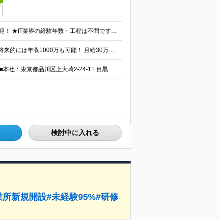
★監査未経験OK◎PMOや運用・保守からの挑戦も大歓迎！ ★IT業界の経験年数・工程は不問です ◆ITエンジニアとしての実務経験をお持ちの方（年数不問、セキュリティ、ネットワーク、インフラ、サーバー
☆ご自身の頑張り次第で、入社2年目に年収700万も ☆将来的には年収1000万も可能！ 月給30万円～50万円+賞与年2回（業績に応じる） ＝＝嘱託制度あり＝＝ 定年の60歳以降も、1年ごとの嘱託
≪月の半分はリモートワーク！本社は目黒駅徒歩3分≫ ■本社：東京都品川区上大崎2-24-11 目黒西口M2号館5階 ★月に4回程度の出社ルールあり ★国内への出張有り ★国外への出張の可能性あり
検討中に入れる
所新規開設#未経験95%#研修