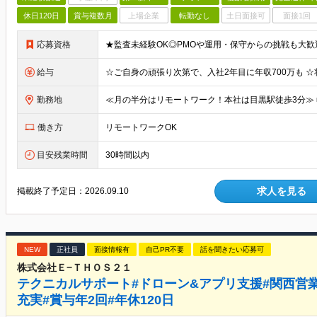
休日120日
賞与複数月
上場企業
転勤なし
土日面接可
面接1回
応募資格
給与
勤務地
働き方
リモートワークOK
目安残業時間
30時間以内
求人を見る
掲載終了予定日：
2026.09.10
NEW
正社員
面接情報有
自己PR不要
話を聞きたい応募可
株式会社Ｅ−ＴＨＯＳ２１
テクニカルサポート#ドローン&アプリ支援#関西営業
充実#賞与年2回#年休120日