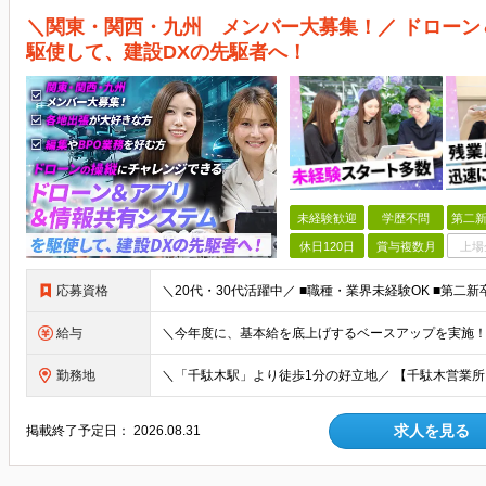
＼関東・関西・九州 メンバー大募集！／ ドロー
駆使して、建設DXの先駆者へ！
未経験歓迎
学歴不問
第二新
休日120日
賞与複数月
上場
応募資格
給与
勤務地
求人を見る
掲載終了予定日：
2026.08.31