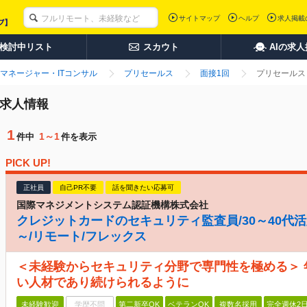
サイトマップ
ヘルプ
求人掲載
検討中リスト
スカウト
AIの求
マネージャー・ITコンサル
プリセールス
面接1回
プリセールス
・求人情報
1
1～1
件中
件を表示
PICK UP!
正社員
自己PR不要
話を聞きたい応募可
国際マネジメントシステム認証機構株式会社
クレジットカードのセキュリティ監査員/30～40代活
～/リモート/フレックス
＜未経験からセキュリティ分野で専門性を極める＞
い人材であり続けられるように
未経験歓迎
学歴不問
第二新卒OK
ベテランOK
複数名採用
完全週休2