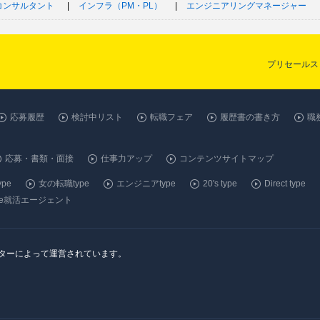
Tコンサルタント
インフラ（PM・PL）
エンジニアリングマネージャー
プリセールス
応募履歴
検討中リスト
転職フェア
履歴書の書き方
職
応募・書類・面接
仕事力アップ
コンテンツサイトマップ
pe
女の転職type
エンジニアtype
20's type
Direct type
ype就活エージェント
ンターによって運営されています。