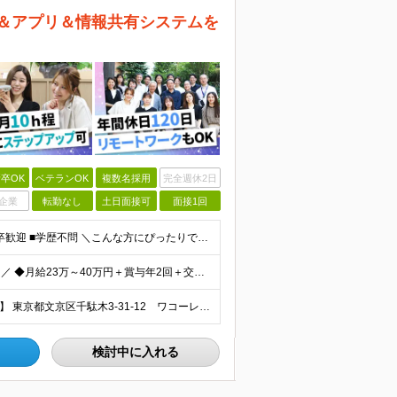
ン＆アプリ＆情報共有システムを
卒OK
ベテランOK
複数名採用
完全週休2日
企業
転勤なし
土日面接可
面接1回
＼20代・30代活躍中／ ■職種・業界未経験OK ■第二新卒歓迎 ■学歴不問 ＼こんな方にぴったりです／ ◎ドローン操縦、最新のガジェット、映像クリエイティブに興味がある方 ◎ゲームや機械をいじるの
＼今年度に、基本給を底上げするベースアップを実施！／ ◆月給23万～40万円＋賞与年2回＋交通費全額支給 ※経験・資格・能力等を考慮の上、当社規定により優遇します。 ※上記の金額に加えて、時間外手当
＼「千駄木駅」より徒歩1分の好立地／ 【千駄木営業所】 東京都文京区千駄木3-31-12 ワコーレ千駄木ビル4階 ☆他の拠点でも募集中！ 【関西営業所】 大阪府大阪市西区西本町1-7-21 ニシモト
検討中に入れる