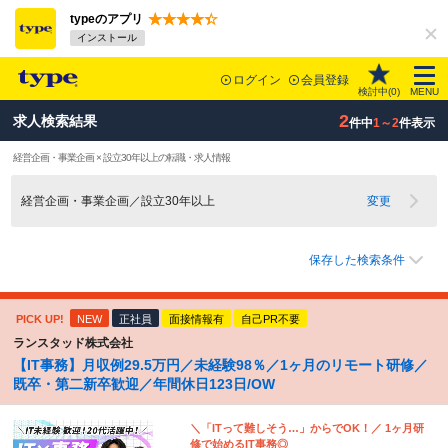
typeのアプリ
インストール
ログイン
会員登録
検討中(
0
)
MENU
2
求人検索結果
件中
1～2
件表示
経営企画・事業企画 × 設立30年以上の転職・求人情報
経営企画・事業企画／設立30年以上
変更
保存した検索条件
PICK UP!
NEW
正社員
面接情報有
自己PR不要
ランスタッド株式会社
【IT事務】月収例29.5万円／未経験98％／1ヶ月のリモート研修／
既卒・第二新卒歓迎／年間休日123日/OW
＼「ITって難しそう…」からでOK！／ 1ヶ月研
修で始めるIT事務◎