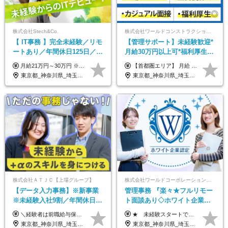
株式会社Stech&Co.
株式会社ワールドコンストラクション 【東証一部】 (ワールドホールディングス・グループ)
【 IT事務 】完全未経験／リモ
【管理サポート】未経験歓迎*
ートあり／年間休日125日／残
月給30万円以上可*福利厚生が
業なし／産休育休あり／服
充実！
月給21万円～30万円 ※試用期間3ヶ月間の待遇に変動はありません。 ※みなし残業代(月20時間分29,725円～)を含む。（※超過分は追加支給）
【首都圏エリア】 月給 291,800円以上 ＋ 各種手当 【北関東エリア】 月給 264,260円以上 ＋ 各種手当 【関西・四国エリア】 月給 278,040円以上 ＋ 各種手当 【中部エリア】 月給 278,040円以上 ＋ 各種手当 【北海道・東北エリア】 月給 247,000円以上 ＋ 各種手当 【九州エリア】 月給 235,540円以上 ＋ 各種手当 【中国エリア】 月給 250,460 円以上 ＋ 各種手当 ※全て年齢・経験・能力などを考慮します。 ※試用期間3ヶ月あり。その間の待遇に変動はありません。 ※固定残業代（20時間分）を含む 首都圏／37,800円以上 北関東／34,260円以上 関西・四国／36,040円以上 中部／36,040円以上 北海道・東北／32,000円以上 九州／30,540円以上 中国／32,460円以上 ※超過分は全額支給 初年度の年収 400万円～900万円
装・髪型自由／毎年昇給
東京都_神奈川県_埼玉県_千葉県_大阪府_愛知県_北海道_青森県_岩手県_宮城県_秋田県_山形県_福島県_茨城県_栃木県_群馬県_新潟県_山梨県_長野県_富山県_石川県_福井県_静岡県_岐阜県_三重県_兵庫県_京都府_滋賀県_奈良県_和歌山県_広島県_岡山県_鳥取県_島根県_山口県_徳島県_香川県_愛媛県_高知県_福岡県_熊本県_佐賀県_長崎県_大分県_宮崎県_鹿児島県_沖縄県
東京都_神奈川県_埼玉県_千葉県_大阪府_愛知県_北海道_青森県_岩手県_宮城県_秋田県_山形県_福島県_茨城県_栃木県_群馬県_新潟県_山梨県_長野県_富山県_石川県_福井県_静岡県_岐阜県_三重県_兵庫県_京都府_滋賀県_奈良県_和歌山県_広島県_岡山県_鳥取県_島根県_山口県_徳島県_香川県_愛媛県_高知県_福岡県_熊本県_佐賀県_長崎県_大分県_宮崎県_鹿児島県_沖縄県
株式会社ＡＴＪＣ【上場グループ】
株式会社ワールドコーポレーション 採用事業部【上場グループ】
【データ入力事務】※新事業
管理事務 『楽々★フルリモー
※未経験入社9割／年間休日
ト面談あり◇ホワイト企業認
124日／月 残業13h／土日祝休
定受賞◇完全週休2日◇賞与年
＼経験者は前職給与保証！／ 月給23万円～33万円＋各種手当 ☆給与改定年2回あり！ ※上記金額には固定残業代（31,081円～44,595円／20時間分）を含みます。 ※超過分は別途支給します。 ★試用期間：6ヶ月 未経験の場合、試用期間中は月給21万円（固定残業代12,353円／8時間分）となります。ただし、2026年7月1日以降は給与改定に伴い、試用期間の途中であっても、月給230,000円（固定残業代31,081円／20時間分）を適用します。 ※超過分は別途支給します。
★ 未経験スタートでも月収40万円以上も目指せます！ ★ ★ 試用期間6か月あり／給与・待遇に変更なし ★ ＼パターン①orパターン②で給与形態の選択が可能／ ＜パターン①＞ 月給+交通費+（残業代は全額別途支給） 【首都圏・関東・北信越】 月給30.0万円以上 【関西】 月給27.5万円以上 【中部】 月給26.5万円以上 【東北】 月給24.5万円以上 【北海道】 月給24.0万円以上 【九州・中四国】 月給25.5万円以上 ＜パターン②＞ 月給（固定残業代20H含む）+交通費+賞与年2回+残業代 （※20H場合を超過した場合は全額別途支給） 【首都圏・関東・北信越】 月給25.0万円以上 【関 西・中部】 月給24.5万円以上 【東 北・北海道・九州・中四国】 月給23.5万円以上 ※上記給与には固定残業代（月20H分）を含みます 固定残業代は残業の有無に関わらず支給し、超過分は別途全額支給いたします ①②の給与形態はご本人様と相談の上、最終的に会社が決定いたします （内定時に通知） ■給与改定年1回 ■(※)賞与年2回（昨年度支給実績2回／頑張りを評価） (※)支給条件に規定あり
み／給与改定年2回
2回 /p13
東京都_神奈川県_埼玉県_千葉県
東京都_神奈川県_埼玉県_千葉県_大阪府_愛知県_北海道_青森県_岩手県_宮城県_秋田県_山形県_福島県_茨城県_栃木県_群馬県_新潟県_山梨県_長野県_富山県_石川県_福井県_静岡県_岐阜県_三重県_兵庫県_京都府_滋賀県_奈良県_和歌山県_広島県_岡山県_鳥取県_島根県_山口県_徳島県_香川県_愛媛県_高知県_福岡県_熊本県_佐賀県_長崎県_大分県_宮崎県_鹿児島県_沖縄県