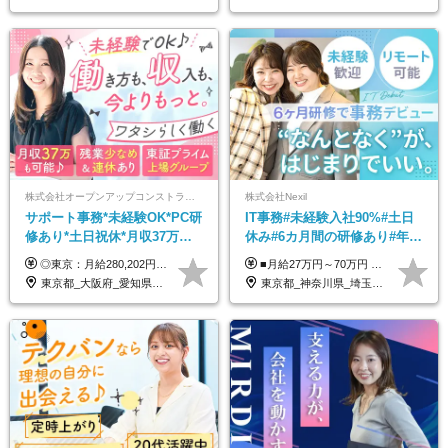
株式会社オープンアップコンストラクション（東証プライム上場グループ）
株式会社Nexil
サポート事務*未経験OK*PC研
IT事務#未経験入社90%#土日
修あり*土日祝休*月収37万円
休み#6カ月間の研修あり#年休
可*面接1回/o
125日以上#残業月5h以下#リ
◎東京：月給280,202円～402,430円 ◎大阪：月給269,824円～392,052円 ◎名古屋：月給285,967円～408,195円 ◎その他：月給265,212円～387,440円 ※試用期間3か月／待遇は研修期間中のみ変更あり （東京：23.9万円～、大阪：月給23.4万円～、名古屋：月給24.2万円～、その他：月給23.1万円～） ※固定残業代（配属後に支給）・一律手当を含む ※固定残業代は残業がない場合も支給し、超過分は別途支給する ※年齢、経験、能力を考慮し、支給額を決定します。
■月給27万円～70万円 ※経験・スキルなどを考慮して決定します。 ※上記金額には固定残業代（月15時間相当分／26,300円～73,500円）を含みます。 超過分は別途支給します。 ★最大200万円の昇給アップを叶えたメンバーも！ ￣￣￣V￣￣￣￣￣￣￣￣￣￣￣￣￣￣￣￣￣￣￣ 社員の頑張りはしっかり評価・還元！ はじめは経験がなくても、頑張り次第で早期キャリアアップも狙える環境が充実！ 実際に、昇給で最大200万円給与が上がった先輩社員も活躍中！ 社員のモチベーションも高く維持しながら働けます◎ ★一人でも多くの方とお会いしたいと考えています！ ￣￣￣V￣￣￣￣￣￣￣￣￣￣￣￣￣￣￣￣￣￣￣￣ 現在活躍中の先輩たちの前職は、営業や飲食、 美容師や銀行員、アパレル店員など、多彩！ パソコンが苦手だったメンバーも今では第一線で活躍中です！
モート可
東京都_大阪府_愛知県_北海道_宮城県_新潟県_石川県_静岡県_広島県_福岡県_沖縄県
東京都_神奈川県_埼玉県_千葉県_大阪府_愛知県_北海道_青森県_岩手県_宮城県_秋田県_山形県_福島県_茨城県_栃木県_群馬県_新潟県_山梨県_長野県_富山県_石川県_福井県_静岡県_岐阜県_三重県_兵庫県_京都府_滋賀県_奈良県_和歌山県_広島県_岡山県_鳥取県_島根県_山口県_徳島県_香川県_愛媛県_高知県_福岡県_熊本県_佐賀県_長崎県_大分県_宮崎県_鹿児島県_沖縄県