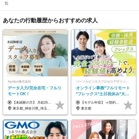
覧
あなたの行動履歴からおすすめの求人
Apollon株式会社
パーソルビジネスプロセスデザイン株式会社 事業開発本部
データ入力/完全在宅・フルリ
オンライン事務*フルリモート
モートOK！
*フレックス*土日祝休み*大手
パーソルグループ*オンライン
【未経験の方】 月給25.5万円以上＋各種手当 【事務経験3年以上の方】 月給28万円以上＋各種手当 ※経験・スキル・年齢を考慮の上、決定します ※試用期間：3ヶ月(雇用形態は正社員、給与・待遇に変更はありません) ※残業代は全額別途支給 ※昇給：年1回（査定あり） ※賞与：年3回（業績に応じて支給） ＼努力がしっかり評価される環境です！／ 「どんなスキルを身につければ昇給できるか」が明確だから、 着実に成長しながら収入アップを目指せます。
【モデル年収】 ≪契約社員≫ 年収330万円 (基本給23万 ＋ 地区手当3万円 ＋ 賞与)：都内在住 年収264万円 (基本給21万 ＋ 賞与)：静岡県在住 --------------- ●月給21万円～28万9900円＋賞与（年2回）＋各種手当 ●1年目想定給与：年収264万円～364万円 ●経験やスキルに応じて優遇します！ ※お住まいの地域により0～3万円の地区手当を支給しております ※試用期間中（3ヶ月間）の雇用形態および待遇に差異はありません ※残業代については選考時に詳細をご説明します ※通算契約期間の上限は5年となります ≪アルバイト≫ ●時給1,250円～2,300円 ●経験やスキルに応じて優遇します！ ●ご希望に応じ、扶養内での勤務も可能です！ ※試用期間中の雇用形態および待遇に差異はありません
面接*30～40代活躍中
東京都_神奈川県_埼玉県_千葉県_大阪府_愛知県_北海道_青森県_岩手県_宮城県_秋田県_山形県_福島県_茨城県_栃木県_群馬県_新潟県_山梨県_長野県_富山県_石川県_福井県_静岡県_岐阜県_三重県_兵庫県_京都府_滋賀県_奈良県_和歌山県_広島県_岡山県_鳥取県_島根県_山口県_徳島県_香川県_愛媛県_高知県_福岡県_熊本県_佐賀県_長崎県_大分県_宮崎県_鹿児島県_沖縄県
東京都