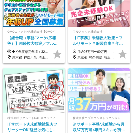
GMOコネクトHR株式会社【GMOインターネットグループ】
フルスタック株式会社
【総合職（事務/マーケ/広報
【IT事務】未経験大歓迎＊フ
等）】未経験大歓迎／フルリ
ルリモート＊服装自由＊年休
モ可で全国募集！年収アップ
125日以上＊残業なし＊月給26
◆初年度想定年収：320万円〜840万円 【関東／一都三県】月給24万円〜70万円 【関西・東海地方】月給23万円〜65万円 【その他の地方等】月給22万円〜60万円 ※ご経験・スキル・前職給与などを考慮の上決定いたします。 ◉固定残業代制（固定残業代10,000円含） 固定残業代は7時間分・時間超過分は追加支給 ≪月給例≫ ・月給54万円（29歳／入社3年目） ・月給38万円（26歳／入社2年目） ・月給28万円（24歳／入社1年目） ※試用期間は6ヶ月で、その間の雇用形態は契約社員です。そのほかの条件に変更はありません。
月給26万円〜60万円＋諸手当＋インセンティブ（２種）＋賞与 ★Point 設立から9ヶ月で全社員2万円の昇給実績 ※成果はしっかりと還元いたします！ ★Point 100％年収UPでの待遇提示も可能！ ※経験者であれば、100％年収アップも実現可能です。 ※試用期間最大2ヶ月/月給22万円〜
多数★年休最大130日★
万円以上
東京都_神奈川県_埼玉県_千葉県_大阪府_愛知県_北海道_青森県_岩手県_宮城県_秋田県_山形県_福島県_茨城県_栃木県_群馬県_新潟県_山梨県_長野県_富山県_石川県_福井県_静岡県_岐阜県_三重県_兵庫県_京都府_滋賀県_奈良県_和歌山県_広島県_岡山県_鳥取県_島根県_山口県_徳島県_香川県_愛媛県_高知県_福岡県_熊本県_佐賀県_長崎県_大分県_宮崎県_鹿児島県_沖縄県
東京都_神奈川県_埼玉県_千葉県_茨城県
株式会社リクルートR&Dスタッフィング【リクルートグループ】
株式会社コプロコンストラクション【東証プライム上場コプロ・ホールディングス子会社】
ITサポート★未経験歓迎★フ
※サポート事務*未経験から月
リーターOK!経歴は気にしな
収37万円可♪専門スキルが身に