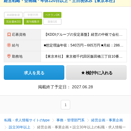
経営戦略・企画職 * 年休120日以上・土日祝休み【東京本社】
未経験歓迎
学歴不問
ベテランOK
完全週休2日
賞与複数月
面接1回
応募資格
【KDDIグループの安定基盤】経営の中枢で会社の方向性を形作る。約2,000名の組織に影響を与える大規模な仕事に携われます。 --------------- ■下記いずれのご経験・スキルもお持ちの
給与
■想定理論年収：540万円～665万円 ■月給：286,500円～351,500円 ※経験・能力等を考慮の上決定します ※想定理論年収は「基本給＋時間外手当＋賞与」となります ※時間外手当：勤務実績に
勤務地
【東京本社】 東京都千代田区飯田橋三丁目10番10号 ガーデンエアタワー ※当面は東京本社での勤務を想定しておりますが、将来的に転勤の可能性があります ※入社時8営業日、東京本社で集合研修がございます
求人を見る
検討中に入れる
掲載終了予定日：
2027.06.28
1
転職・求人情報サイトのtype
事務・管理部門系
経営企画・事業企画
設立30年以上
経営企画・事業企画 × 設立30年以上の転職・求人情報一