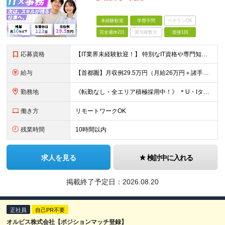
未経験歓迎
学歴不問
ベテランOK
完全週休2日
賞与複数月
面接1回
応募資格
【IT業界未経験歓迎！】 特別なIT資格や専門知識は必要ありません。 ・学歴不問（文系・理系不問） ・第二新卒、既卒の方も歓迎 ・20代を中心に幅広い年代が活躍中 ・基本的なPC操作ができる方 ・タ
給与
【首都圏】月収例29.5万円（月給26万円＋諸手当） 【東海・関西】月収例28.5万円（月給25万円＋諸手当） 【九州】月収例26万円（月給23万円＋諸手当） ※経験・スキル・前職給与を踏まえ、総合
勤務地
《転勤なし・全エリア積極採用中！》 ＊U・Iターンも歓迎 ＊研修はオンライン実施 ★勤務エリアは下記よりお選びいただけます★ 【首都圏】東京・神奈川・千葉・埼玉 【東海】愛知 【関西】大阪、京都、兵庫
働き方
リモートワークOK
残業時間
10時間以内
求人を見る
検討中に入れる
掲載終了予定日：
2026.08.20
正社員
自己PR不要
オルビス株式会社【ポジションマッチ登録】