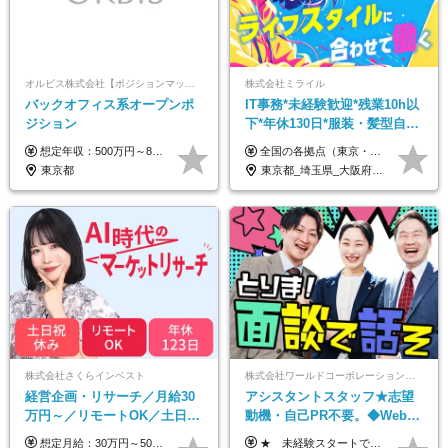
オルビス株式会社【ポジションマッチ登録】
株式会社ミライル
バックオフィス系オープンポ
IT事務*未経験歓迎*残業10h以
ジション
下*年休130日*服装・髪型自由
*AI研修あり*住宅手当あり*転
想定年収：500万円～800万円 ※ご経験やスキルに応じて決定します。 ※上記想定年収はあくまでも目安の金額であり、 選考を通じて上下する可能性があります。
全国の各拠点（東京・埼玉・新潟・福岡・大阪）で募集中！ 給与は以下の通り、勤務地により異なります。 新潟勤務の場合 201,000円〜201,000円（試用期間変更なし）＋賞与 東京・埼玉勤務の場合 225,000円〜250,000円（試用期間 220,000円）＋賞与 福岡勤務の場合 182,000円〜220,000円（試用期間182,000円）＋賞与 大阪勤務の場合 210,000円〜210,000円（試用期間変更なし）＋賞与 初年度想定年収：280～300万円 ※残業代は全額支給します（1分単位でお支払いします） ※試用期間6ヵ月。試用期間中でも条件変わらず。 ※土日祝含めた勤務可能な方は、土日手当10,000円（毎月）を別途支給。
勤なし
東京都
東京都_埼玉県_大阪府_新潟県_福岡県
株式会社さくらインベスト
株式会社ワールドコーポレーション 採用事業部【上場グループ】
経営企画・リサーチ／月給30
アシスタントスタッフ★志望
万円～／リモートOK／土日祝
動機・自己PR不要。◆Web面
休み／生成AIを活用できる方
談OK◆完全週休2日◆年収700
想定月給：30万円～50万円程度＋各種手当＋賞与年2回 ※想定年収：400万円～600万円 ※経験・能力等考慮の上、規定により優遇 ※上記月給には固定残業代を含みます。固定残業代は、時間外労働の有無に関わらず月10時間分（月2.2万円（月収30万円の場合）～3.6万円（月収50万円の場合））を支給し、超過分は追加で支給します ※試用期間2ヶ月（待遇に差異なし） 【固定残業代について】 固定残業10時間分（22,000円～36,000円）を含む ※超過分は別途全額支給
★ 未経験スタートでも月収40万円以上も目指せます！ ★ ★ 試用期間6か月あり／給与・待遇に変更なし ★ ＼パターン①orパターン②で給与形態の選択が可能／ ＜パターン①＞ 月給+交通費+（残業代は全額別途支給） 【首都圏・関東・北信越】 月給30.0万円以上 【関西】 月給27.5万円以上 【中部】 月給26.5万円以上 【東北】 月給24.5万円以上 【北海道】 月給24.0万円以上 【九州・中四国】 月給25.5万円以上 ＜パターン②＞ 月給（固定残業代20H含む）+交通費+賞与年2回+残業代 （※20H場合を超過した場合は全額別途支給） 【首都圏・関東・北信越】 月給25.0万円以上 【関 西・中部】 月給24.5万円以上 【東 北・北海道・九州・中四国】 月給23.5万円以上 ※上記給与には固定残業代（月20H分）を含みます 固定残業代は残業の有無に関わらず支給し、超過分は別途全額支給いたします ①②の給与形態はご本人様と相談の上、最終的に会社が決定いたします （内定時に通知） ■給与改定年1回 ■(※)賞与年2回（昨年度支給実績2回／頑張りを評価） (※)支給条件に規定あり