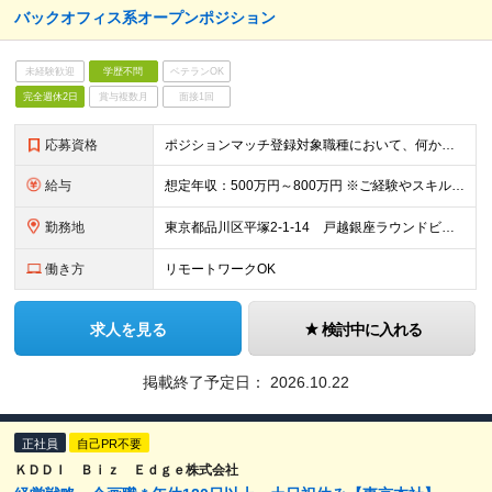
バックオフィス系オープンポジション
未経験歓迎
学歴不問
ベテランOK
完全週休2日
賞与複数月
面接1回
応募資格
ポジションマッチ登録対象職種において、何かしらの知識・経験を有する方
給与
想定年収：500万円～800万円 ※ご経験やスキルに応じて決定します。 ※上記想定年収はあくまでも目安の金額であり、 選考を通じて上下する可能性があります。
勤務地
東京都品川区平塚2-1-14 戸越銀座ラウンドビル ※ポジションにより異なる可能性があります。
働き方
リモートワークOK
求人を見る
検討中に入れる
掲載終了予定日：
2026.10.22
正社員
自己PR不要
ＫＤＤＩ Ｂｉｚ Ｅｄｇｅ株式会社