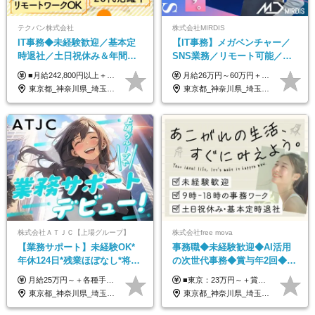
テクバン株式会社
株式会社MIRDIS
IT事務◆未経験歓迎／基本定
【IT事務】メガベンチャー／
時退社／土日祝休み＆年間休
SNS業務／リモート可能／未
日123日／賞与年2回／研修制
経験◎
■月給242,800円以上＋諸手当＋賞与年2回＋業績賞与 ※固定残業代32,813円～/20時間分を含む ※超過分は別途支給 ※経験・年齢を考慮の上、当社規定により決定 ※試用期間6ヵ月間（待遇に差異なし）
月給26万円～60万円＋賞与1回＋各種手当 ★Point：経験者の方は100％年収UPでの待遇提示も可能！ ※試用期間6カ月 ※期間中は月給20万円以上～スタート ※期間中は契約社員
度充実／リモートOK
東京都_神奈川県_埼玉県_千葉県
東京都_神奈川県_埼玉県_千葉県
株式会社ＡＴＪＣ【上場グループ】
株式会社free mova
【業務サポート】未経験OK*
事務職◆未経験歓迎◆AI活用
年休124日*残業ほぼなし*将来
の次世代事務◆賞与年2回◆ネ
活かせる専門スキル
イルOK◆残業なし/4JIM
月給25万円～＋各種手当（家族、資格、住宅など） ★ご経験をお持ちの方は前職給与保証！ ※試用期間は6ヶ月 ※上記には固定残業代（33,784円～／20時間分）を含みます。超過分は追加支給致します。 ※経験・スキル・能力を考慮して決定します。ご経験者の方の経験フェーズは不問です。 ＜各種手当＞ 住宅手当／家族手当／資格手当／特別手当など
■東京：23万円～＋賞与年2回 ■その他：22万円～＋賞与年2回 ※給与はスキル・経験・能力を考慮して決定します。 ※残業代は別途支給いたします。 ※実績により随時基本給アップが可能。 入社1年で8～9万円上がった実績もあります！ ＜各種手当＞ ■皆勤手当（インセンティブ） ■交通費全額支給 ■資格祝い金（1万円～4万円） └MOS、日商簿記、TOEIC、秘書検定、ITパスポートなど
東京都_神奈川県_埼玉県_千葉県
東京都_神奈川県_埼玉県_千葉県_大阪府_愛知県_北海道_青森県_岩手県_宮城県_秋田県_山形県_福島県_茨城県_栃木県_群馬県_新潟県_山梨県_長野県_富山県_石川県_福井県_静岡県_岐阜県_三重県_兵庫県_京都府_滋賀県_奈良県_和歌山県_広島県_岡山県_鳥取県_島根県_山口県_徳島県_香川県_愛媛県_高知県_福岡県_熊本県_佐賀県_長崎県_大分県_宮崎県_鹿児島県_沖縄県