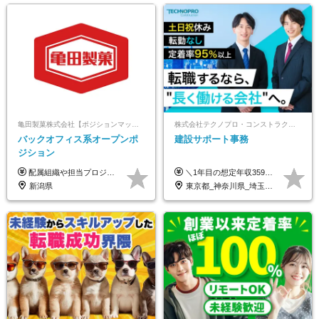
亀田製菓株式会社【ポジションマッチ登録】
株式会社テクノプロ・コンストラクション
バックオフィス系オープンポ
建設サポート事務
ジション
配属組織や担当プロジェクトにより異なります。 想定年収：450万円～1100万円 ※ご経験やスキルに応じて決定します。 ※上記想定年収はあくまでも目安の金額であり、 選考を通じて上下する可能性があります。
＼1年目の想定年収359万円～407万円／ 下記(1)～(3)のいずれかを、ご希望や適性を考慮したうえで決定します。 (1)月給23万1,000円＋賞与年2回（計2ヶ月分） (2)月給26万5,000円＋賞与なし （一律支給の業績手当6万6,200円を含む） (3)月給29万5,675円＋賞与なし （一律支給の業績手当6万6,200円＋固定残業手当15時間分／3万675円を含む※超過分は別途支給） ▼(3)の場合の入社時研修中の給与 月給26万5,000円＋賞与なし （一律支給の業績手当6万6,200円を含む） ※試用期間は2ヶ月間です。 期間中の給与・待遇に変更はありません。
新潟県
東京都_神奈川県_埼玉県_千葉県_大阪府_愛知県_北海道_青森県_岩手県_宮城県_秋田県_山形県_福島県_茨城県_栃木県_群馬県_新潟県_山梨県_長野県_富山県_石川県_福井県_静岡県_岐阜県_三重県_兵庫県_京都府_滋賀県_奈良県_和歌山県_広島県_岡山県_鳥取県_島根県_山口県_徳島県_香川県_愛媛県_高知県_福岡県_熊本県_佐賀県_長崎県_大分県_宮崎県_鹿児島県_沖縄県