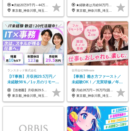
くて大丈夫★超大手リクルー
付く！Web面接＆リモート研
■月給20万9千円～44万円 ※経験・能力・前給を考慮の上、決定いたします ※時間外手当100％支給 ※派遣就業先が変更となる場合には、就業規則、労使協定等に基づき賃金が変更となる可能性があります 「とにかく私生活重視」「残業があっても稼ぎたい」といった希望も配属の際に考慮します。 ＜手当＞ ■職務担当手当 ■通勤手当（上限月3万円） ■残業手当（全額支給） ■住宅手当（5割を会社負担／就業規則に定めるところによる） ■扶養手当 ■別居手当 ■資格試験受講料補助（資格ごとに社内規定により決定） ■資格取得奨励金 （資格により2万円～20万円の祝金支給） ◎一例 ・基本情報技術者（5万円） ・プロジェクトマネージャー試験（10万円） ・応用情報技術者試験（10万円） ・ITストラテジスト試験（10万円） ・エンベデッドシステムスペシャリスト試験（10万円） ・ディジタル技術検定（情報1級：10万円、制御1級：10万円、情報2級、制御2級：5万円 ・TOEIC（R）テスト（600～729点：5万円、 730～799点：10万円、800点以上：15万円） など
★経験者は月給50万円～90万円 【首都圏】 月給30万1230円〜 ⇒基本22万7000円+地域6万4230円+皆勤1万円 【群馬/栃木/茨城】 月給28万1090円〜 ⇒基本23万4000円+地域3万7090円+皆勤1万円 【大阪/京都/兵庫】 月給30万130円〜 ⇒基本23万5000円+地域5万5130円+皆勤1万円 【静岡/愛知/岐阜/三重】 月給28万5840円〜 ⇒基本23万円+地域4万5840円+皆勤1万円 【北海道】 月給25万2960円〜 ⇒基本22万4000円+地域1万8960円+皆勤1万円 【福岡/佐賀/長崎/大分/熊本】 月給25万800円〜 ⇒基本21万8000円+地域2万2800円+皆勤1万円 【宮城/山形/福島】 月給25万580円〜 ⇒基本21万8000円+地域2万2580円+皆勤1万円 【広島/岡山/山口】 月給27万1090円〜 ⇒基本23万4000円+地域2万7090円+皆勤1万円 ※残業代は1分単位で全額支給（みなし残業制度なし） ※上記給与は最低支給額です。経験・能力に応じて決定致します ※試用期間1ヶ月、最大6ヶ月まで延長する可能性あり(条件変更なし) ※今期より新賃金体系へ移行しました。詳細は面接時にご説明します
トグループの正社員/sg
修も充実♪/a
東京都_神奈川県_埼玉県_千葉県_大阪府_愛知県_青森県_岩手県_宮城県_秋田県_山形県_福島県_茨城県_栃木県_群馬県_山梨県_長野県_福井県_静岡県_岐阜県_三重県_兵庫県_京都府_滋賀県_奈良県_広島県_岡山県_山口県_香川県_福岡県_熊本県_佐賀県_長崎県_大分県_宮崎県_鹿児島県
東京都_神奈川県_埼玉県_大阪府_愛知県_北海道_宮城県_広島県_福岡県
ランスタッド株式会社
合同会社Willmate
【IT事務】月収例29.5万円／
【事務】働き方ファースト／
未経験98％／1ヶ月のリモート
未経験OK！／充実研修／年休
研修／既卒・第二新卒歓迎／
127日～／残業なし／平均20代
【首都圏】月収例29.5万円（月給26万円＋諸手当） 【東海・関西】月収例28.5万円（月給25万円＋諸手当） 【九州】月収例26万円（月給23万円＋諸手当） ※経験・スキル・前職給与を踏まえ、総合的に判断して決定します。 例：首都圏 月収例31万円（月給27万円＋諸手当） ◆各種手当 ・通勤手当（上限4万円まで） ・残業代手当（1分単位で全額支給） ※固定残業代制は採用しておりません ・資格取得支援 ◆昇給：年1回 ◆補足 ・研修中1ヶ月間は、時給1670円となります。 ・試用期間6ヶ月あり。その間の待遇に変更はありません。 ※詳細は面接時にご案内します。
月給28万円～35万円(固定残業代含む)+インセンティブ＋各種手当 ※経験・能力等を考慮の上、決定します。 ※残業はほとんどありませんが、発生した場合は時間外手当を100％支給します。 【固定残業代について】 なし（残業代は、実際の労働時間に応じて別途全額支給）
年間休日123日/OW
／リモートOK
東京都_神奈川県_埼玉県_千葉県_大阪府_愛知県_兵庫県_京都府_福岡県
東京都_神奈川県_埼玉県_千葉県_大阪府_愛知県_北海道_青森県_岩手県_宮城県_秋田県_山形県_福島県_茨城県_栃木県_群馬県_新潟県_山梨県_長野県_富山県_石川県_福井県_静岡県_岐阜県_三重県_兵庫県_京都府_滋賀県_奈良県_和歌山県_広島県_岡山県_鳥取県_島根県_山口県_徳島県_香川県_愛媛県_高知県_福岡県_熊本県_佐賀県_長崎県_大分県_宮崎県_鹿児島県_沖縄県_海外