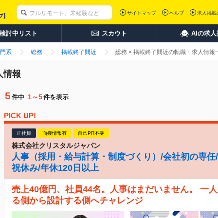
サイトマップ
ヘルプ
求人掲載
検討中リスト
スカウト
AIの求
門系
総務
掲載終了間近
総務 × 掲載終了間近の転職・求人情報
人情報
5
1～5
件中
件を表示
PICK UP!
正社員
面接情報有
自己PR不要
株式会社クリスタルジャパン
人事（採用・給与計算・制度づくり）/会社初の専任/月
祝休み/年休120日以上
売上40億円、社員44名。人事はまだいません。 一
る側から設計する側へチャレンジ