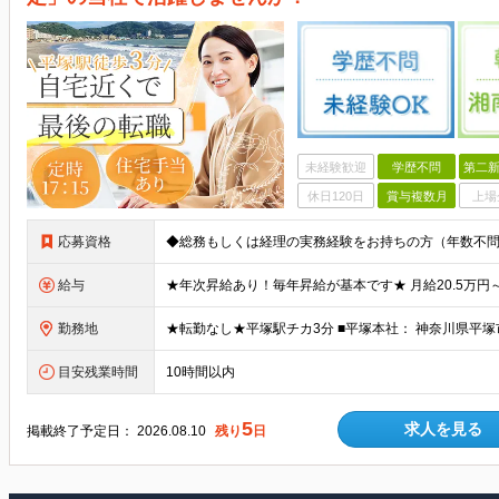
未経験歓迎
学歴不問
第二新
休日120日
賞与複数月
上場
応募資格
給与
勤務地
目安残業時間
10時間以内
5
求人を見る
掲載終了予定日：
2026.08.10
残り
日