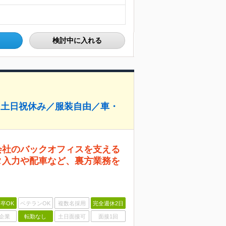
検討中に入れる
／土日祝休み／服装自由／車・
会社のバックオフィスを支える
タ入力や配車など、裏方業務を
卒OK
ベテランOK
複数名採用
完全週休2日
企業
転勤なし
土日面接可
面接1回