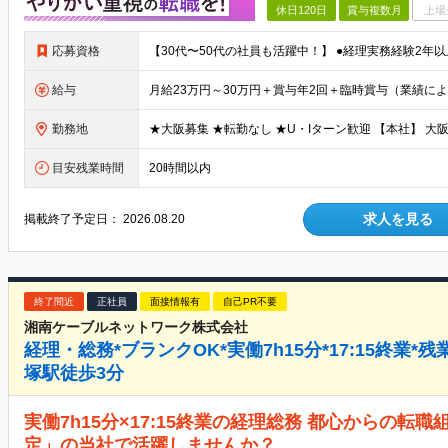
休日120日
賞与複数月
上場
応募資格
給与
勤務地
目安残業時間
20時間以内
求人を見る
掲載終了予定日：
2026.08.20
終了間近
正社員
面接情報有
自己PR不要
湘南ケーブルネットワーク株式会社
経理・総務*ブランクOK*実働7h15分*17:15終業*
塚駅徒歩3分
実働7h15分×17:15終業の経理総務 都心からの転
定」の当社で活躍しませんか？