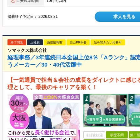
目安残業時間
10時間以内
求人を見る
掲載終了予定日：
2026.08.31
終了間近
正社員
面接情報有
自己PR不要
話を聞きたい応募可
ソマックス株式会社
経理事務／3年連続日本全国上位8％「Aランク」認
うメーカー／30・40代活躍中
【一気通貫で担当＆会社の成長をダイレクトに感じる
理として、最後のキャリアを築く！
未経験歓迎
学歴不問
第二新