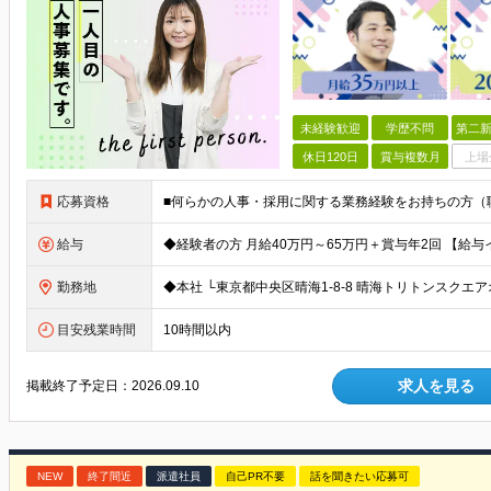
未経験歓迎
学歴不問
第二新
休日120日
賞与複数月
上場
応募資格
給与
勤務地
目安残業時間
10時間以内
求人を見る
掲載終了予定日：
2026.09.10
NEW
終了間近
派遣社員
自己PR不要
話を聞きたい応募可