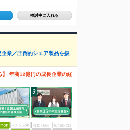
検討中に入れる
定企業／圧倒的シェア製品を扱
】 年商12億円の成長企業の経
卒OK
ベテランOK
複数名採用
完全週休2日