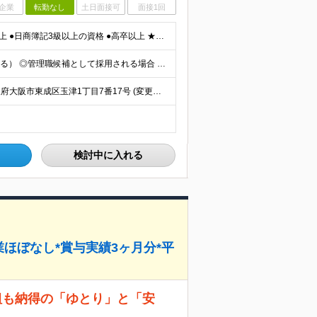
企業
転勤なし
土日面接可
面接1回
【30代〜50代の社員も活躍中！】 ●経理実務経験2年以上 ●日商簿記3級以上の資格 ●高卒以上 ★ルーティンワークだけでなく、会社の成長を一緒に楽しめる方 ★バックオフィス全般に幅広く対応できる柔
月給23万円～30万円＋賞与年2回＋臨時賞与（業績による） ◎管理職候補として採用される場合 月給35万円～50万円＋賞与年2回＋臨時賞与（業績による） ※経験・能力を考慮の上、決定いたします。
★大阪募集 ★転勤なし ★U・Iターン歓迎 【本社】 大阪府大阪市東成区玉津1丁目7番17号 (変更の範囲)上記を除く当社関連勤務地
検討中に入れる
残業ほぼなし*賞与実績3ヶ月分*平
職組も納得の「ゆとり」と「安