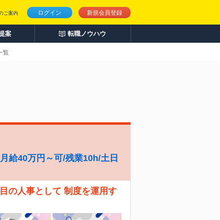
ログイン
新規会員登録
のご案内
人提案
転職ノウハウ
一覧
給40万円～可/残業10h/土日
人目の人事として 制度を運用す