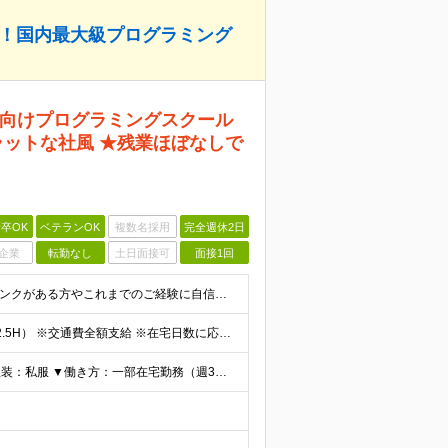
短！国内最大級プログラミング
向けプログラミングスクール
ラットな社風 ★残業ほぼなしで
卒OK
ベテランOK
複数名採用
完全週休2日
企業
転勤なし
土日面接可
面接1回
≪20代・30代活躍中！≫ ◆何かしらの事務経験 ※ブランクがある方やこれまでのご経験に自信がない方も、まずはお気軽にご応募ください！ ※ご経歴をなるべく詳細に記載いただけると、面談までがスムーズで
時給1750円 ☆想定月収28万5400円（8H×20日+残業2.5H） ※交通費全額支給 ※在宅日数に応じて、在宅勤務手当あり
白金高輪駅より徒歩5分、麻布十番駅より徒歩10分 ▼服装：私服 ▼働き方：一部在宅勤務（週3日） ▼受動喫煙対策：屋内禁煙