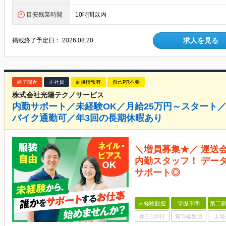
目安残業時間
10時間以内
求人を見る
掲載終了予定日：
2026.08.20
終了間近
正社員
面接情報有
自己PR不要
株式会社光陽テクノサービス
内勤サポート／未経験OK／月給25万円～スタート
バイク通勤可／年3回の長期休暇あり
＼増員募集★／ 運送
内勤スタッフ！ デー
サポート◎
未経験歓迎
学歴不問
第二新
休日120日
賞与複数月
上場