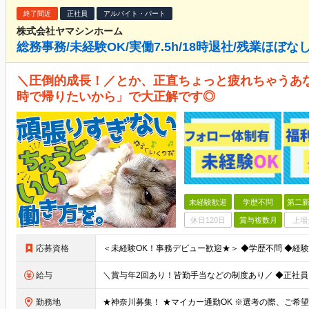
終了間近
正社員
アルバイト・パート
株式会社ヤマシンホーム
総務事務/未経験OK/実働7.5h/18時退社/残業ほぼな
＼圧倒的成長！／とか、正直ちょっと疲れちゃうあ
時で帰りたいから」で大正解です◎
未経験歓迎
学歴不問
第二新
休日120日
賞与複数月
上場
応募資格
給与
勤務地