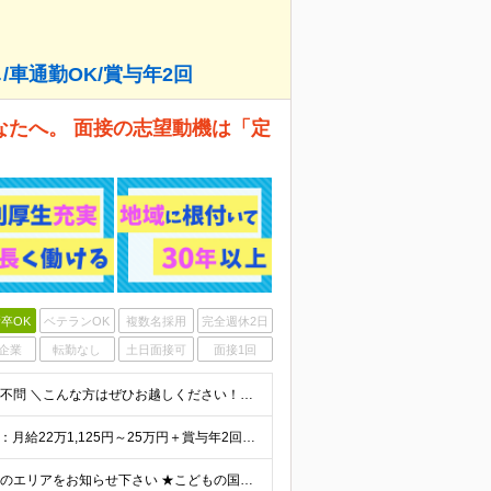
し/車通勤OK/賞与年2回
なたへ。 面接の志望動機は「定
卒OK
ベテランOK
複数名採用
完全週休2日
企業
転勤なし
土日面接可
面接1回
＜未経験OK！事務デビュー歓迎★＞ ◆学歴不問 ◆経験不問 ＼こんな方はぜひお越しください！／ ◎事業成長を続ける会社で安定を手にしたい ◎無理なく働ける仕事がしたい ◎事務デビューがしたい
＼賞与年2回あり！皆勤手当などの制度あり／ ◆正社員：月給22万1,125円～25万円＋賞与年2回＋皆勤手当や店舗達成報奨金など各種手当 ※経験・スキルを考慮の上、当社規定により決定します。 ※みなし
★神奈川募集！ ★マイカー通勤OK ※選考の際、ご希望のエリアをお知らせ下さい ★こどもの国店 神奈川県横浜市青葉区奈良2-36-1エクセレント岩崎1F ★藤沢店 神奈川県藤沢市石川6-4-1