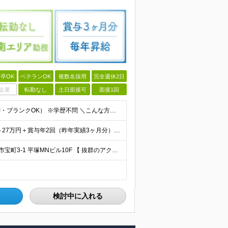
卒OK
ベテランOK
複数名採用
完全週休2日
企業
転勤なし
土日面接可
面接1回
◆総務もしくは経理の実務経験をお持ちの方（年数不問・ブランクOK） ※学歴不問 ＼こんな方にオススメです！／ ◎これまでは都内に通っていたが湘南で腰を据えて働きたい ◎経理の仕事は好きだけど残業続き
★年次昇給あり！毎年昇給が基本です★ 月給20.5万円～27万円＋賞与年2回（昨年実績3ヶ月分） ※経験・年齢・スキルを考慮して決定します ※正社員の場合は試用期間3ヶ月。その間の待遇に差異なし
★転勤なし★平塚駅チカ3分 ■平塚本社： 神奈川県平塚市宝町3-1 平塚MNビル10F 【 抜群のアクセス環境 】 JR東海道線・湘南新宿ラインが乗り入れており、 上り下り共にアクセス良好。 【
検討中に入れる