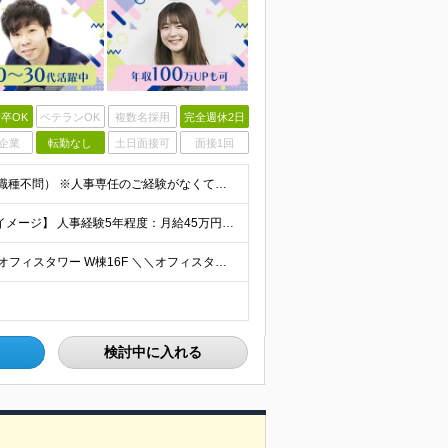
卒OK
ベテランOK
複数名採用
完全週休2日
企業
転勤なし
土日面接可
面接1回
■何らかの人事・採用に関する業務経験をお持ちの方（職種不問） ※人事専任のご経験がなくても構いません。 総務や経理と兼務などで採用や労務に携わっていたという方も歓迎します ■学歴不問 ＜こんな方
◆経験者の方 月給40万円～65万円＋賞与年2回 【給与イメージ】 人事経験5年程度：月給45万円～ ◆未経験の方 月給35万円～65万円＋賞与年2回 ※経験・スキルを考慮のうえ、優遇いたします
◆本社 └東京都中央区晴海1-8-8 晴海トリトンスクエアオフィスタワー W棟16F ＼＼オフィスタワー内には商業施設が多数併設／／ カフェやレストラン、コンビニやスーパー、 100円ショップなど様
検討中に入れる