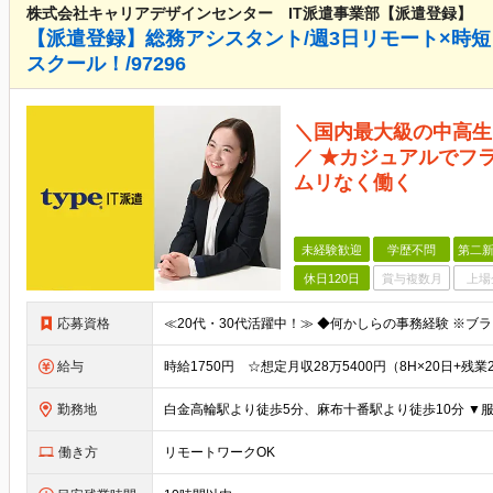
株式会社キャリアデザインセンター IT派遣事業部【派遣登録】
【派遣登録】総務アシスタント/週3日リモート×時
スクール！/97296
＼国内最大級の中高生
／ ★カジュアルでフ
ムリなく働く
未経験歓迎
学歴不問
第二新
休日120日
賞与複数月
上場
応募資格
給与
勤務地
働き方
リモートワークOK