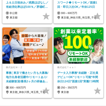
上＆土日祝休み／残業ほぼなし／
スワーク◆リモートOK／面接1
有給消化率ほぼ100％／茅場町駅
回・即日入社OK／年休125日
から徒歩5分
非公開
300～600万円
東京都
東京都_神奈川県_埼玉県_千葉県
株式会社ＷｉＺ
株式会社Ｔｅａｌ
事務│東京で働きたい方も大募集/
データ入力事務*未経験・正社員
地方出身者活躍中/リモートあり/
デビューOK*リモート可能*年間
未経験歓迎/最長2ヶ月の研修あ
休日124日*面接1回*実働7.5時間
り/土日祝休み
300～600万円
250～350万円
東京都_神奈川県_埼玉県_千葉県_茨城県…
東京都