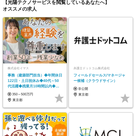
【光陽テクノサービスを閲覧しているあなたへ】
オススメの求人
株式会社イマス
弁護士ドットコム株式会社
事務（建築部門担当）◆年間休日
フィールドセールス/マネージャ
122日・土日祝休み◆40代～50
ー候補（クラウドサイン）
代活躍◆残業月10時間以内◆時
非公開
短勤務相談可
350～500万円
東京都
東京都