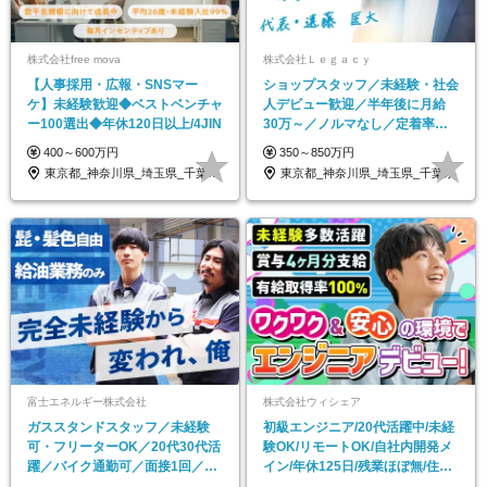
株式会社free mova
株式会社Ｌｅｇａｃｙ
【人事採用・広報・SNSマー
ショップスタッフ／未経験・社会
ケ】未経験歓迎◆ベストベンチャ
人デビュー歓迎／半年後に月給
ー100選出◆年休120日以上/4JIN
30万～／ノルマなし／定着率
100％／残業基本なし
400～600万円
350～850万円
東京都_神奈川県_埼玉県_千葉県_大阪府…
東京都_神奈川県_埼玉県_千葉県
富士エネルギー株式会社
株式会社ウィシェア
ガススタンドスタッフ／未経験
初級エンジニア/20代活躍中/未経
可・フリーターOK／20代30代活
験OK/リモートOK/自社内開発メ
躍／バイク通勤可／面接1回／髪
イン/年休125日/残業ほぼ無/住宅
色・髪型・ヒゲ自由
手当有