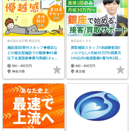
株式会社全日警 横浜支社
株式会社１６６
施設巡回/受付スタッフ◆横浜な
買取補助スタッフ#未経験歓迎#
どの複合型施設での勤務◆65歳
ノルマなし#月給30万円#残業月
以下全員面接◆賞与実績2.6ヵ月
10h以内#銀座勤務#賞与年2回#
◆社員寮あり
研修充実
350～450万円
400～600万円
神奈川県
東京都