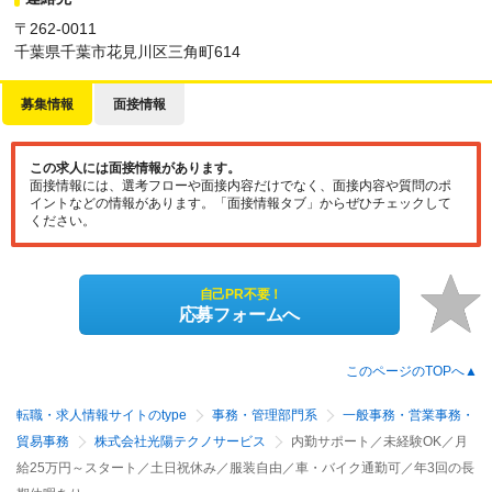
〒262-0011
千葉県千葉市花見川区三角町614
募集情報
面接情報
この求人には面接情報があります。
面接情報には、選考フローや面接内容だけでなく、面接内容や質問のポ
イントなどの情報があります。「面接情報タブ」からぜひチェックして
ください。
自己PR不要！
応募フォームへ
このページのTOPへ▲
転職・求人情報サイトのtype
事務・管理部門系
一般事務・営業事務・
貿易事務
株式会社光陽テクノサービス
内勤サポート／未経験OK／月
給25万円～スタート／土日祝休み／服装自由／車・バイク通勤可／年3回の長