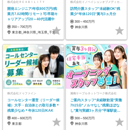
株式会社ＲＥＡＢＩＬＩＴＹ
株式会社イノベイションオブメディカルサービス
開発エンジニア/年収800万円/残
訪問介護スタッフ*未経験OK*残
業月7.02時間/リモート可/早期キ
業少*年休120日*賞与3ヵ月分
ャリアアップ/20～40代活躍中
300～450万円
350～700万円
神奈川県
東京都_神奈川県_埼玉県_千葉県
株式会社ドゥファイン
湘南ケーブルネットワーク株式会社
コールセンター運営（リーダー候
ご案内スタッフ*未経験歓迎*実働
補）大手・自治体との取引多数＊
7h15分*ノルマなし*残業ほぼな
残業少なめ＊年休120日/KAK
し*賞与実績3ヶ月分*平塚駅徒歩3
分
400～600万円
300～550万円
東京都
神奈川県