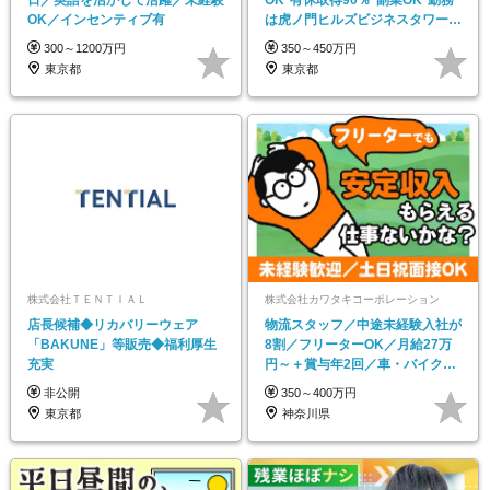
OK／インセンティブ有
は虎ノ門ヒルズビジネスタワーな
ど
300～1200万円
350～450万円
東京都
東京都
株式会社ＴＥＮＴＩＡＬ
株式会社カワタキコーポレーション
店長候補◆リカバリーウェア
物流スタッフ／中途未経験入社が
「BAKUNE」等販売◆福利厚生
8割／フリーターOK／月給27万
充実
円～＋賞与年2回／車・バイク通
勤OK
非公開
350～400万円
東京都
神奈川県