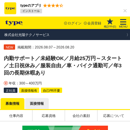
typeのアプリ
インストール
ログイン
会員登録
検討中(
0
)
MENU
株式会社光陽テクノサービス
掲載期間：2026.08.07～2026.08.20
NEW
内勤サポート／未経験OK／月給25万円～スタート
／土日祝休み／服装自由／車・バイク通勤可／年3
回の長期休暇あり
年収：300～400万円
正社員
面接情報有
自己PR不要
募集情報
面接情報
仕事内容
応募資格
会社の素顔
応募について