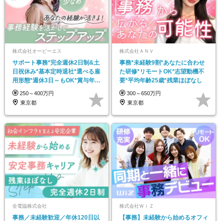
株式会社オービーエス
株式会社ＡＮＶ
サポート事務*完全週休2日制&土
事務*未経験9割*あなたに合わせ
日祝休み*基本定時退社*選べる雇
た研修*リモートOK*志望動機不
用形態*週休3日～もOK*賞与年2
要*平均年齢25歳*残業ほぼなし
回*印刷業界
250～400万円
300～650万円
東京都
東京都
全電協株式会社
株式会社ＷｉＺ
事務／未経験歓迎／年休120日以
【事務】未経験から始めるオフィ