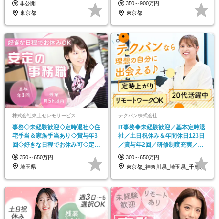
非公開
350～900万円
東京都
東京都
株式会社東上セレモサービス
テクバン株式会社
事務◇未経験歓迎◇定時退社◇住
IT事務◆未経験歓迎／基本定時退
宅手当＆家族手当あり◇賞与年3
社／土日祝休み＆年間休日123日
回◇好きな日程でお休み可◇定着
／賞与年2回／研修制度充実／リ
率90％以上
モートOK
350～650万円
300～650万円
埼玉県
東京都_神奈川県_埼玉県_千葉県