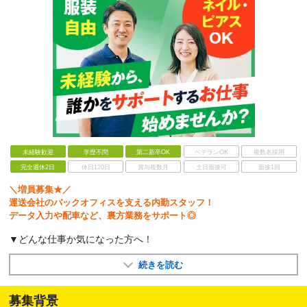
未経験歓迎
学歴不問
第二新卒OK
ベテランOK
複数名採用
完全週休2日
休日120日
賞与複数月
土日面接可
面接1回
＼増員募集★／
運送会社のバックオフィスを支える内勤スタッフ！
データ入力や配車など、裏方業務をサポート◎
▼どんな仕事か気になった方へ！
続きを読む
募集背景