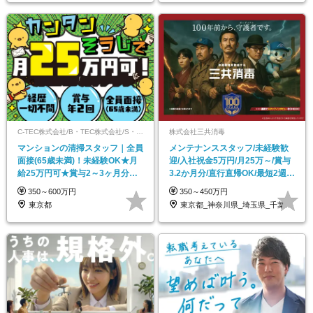
C-TEC株式会社/B・TEC株式会社/S・TEC株式会社【合同募集】
株式会社三共消毒
マンションの清掃スタッフ｜全員
メンテナンススタッフ/未経験歓
面接(65歳未満)！未経験OK★月
迎/入社祝金5万円/月25万～/賞与
給25万円可★賞与2～3ヶ月分の
3.2か月分/直行直帰OK/最短2週間
実績★町田勤務
で内定
350～600万円
350～450万円
東京都
東京都_神奈川県_埼玉県_千葉県_愛知県