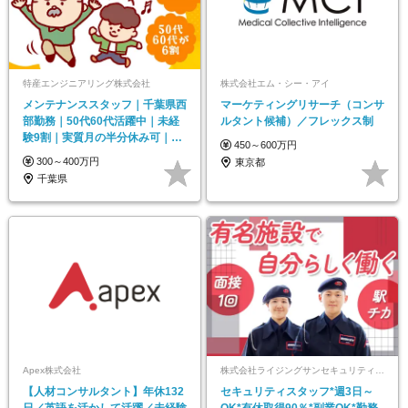
特産エンジニアリング株式会社
株式会社エム・シー・アイ
メンテナンススタッフ｜千葉県西
マーケティングリサーチ（コンサ
部勤務｜50代60代活躍中｜未経
ルタント候補）／フレックス制
験9割｜実質月の半分休み可｜残
450～600万円
業月5h｜車通勤可
300～400万円
東京都
千葉県
Apex株式会社
株式会社ライジングサンセキュリティーサービス 東京オペレーションセンター
【人材コンサルタント】年休132
セキュリティスタッフ*週3日～
日／英語を活かして活躍／未経験
OK*有休取得90％*副業OK*勤務