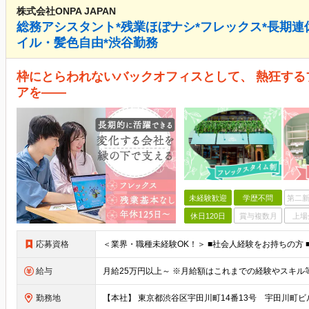
株式会社ONPA JAPAN
総務アシスタント*残業ほぼナシ*フレックス*長期連
イル・髪色自由*渋谷勤務
枠にとらわれないバックオフィスとして、 熱狂す
アを――
未経験歓迎
学歴不問
第二新
休日120日
賞与複数月
上場
応募資格
給与
勤務地