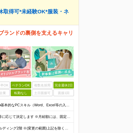
休取得可*未経験OK*服装・ネ
るブランドの裏側を支えるキャリ
卒OK
ベテランOK
複数名採用
完全週休2日
企業
転勤なし
土日面接可
面接1回
＜業界・職種未経験OK！＞ ■社会人経験をお持ちの方 ■基本的なPCスキル（Word、Excel等の入力レベル） ※学歴不問 ★総務、営業事務、人事など、何かしらのバックオフィス経験をお持ちの方は大
月給25万円以上～ ※月給額はこれまでの経験やスキル等に応じて決定します ※月給額には、固定残業代（46,800円～/30時間分）を含みます。超過分は別途全額支給します ※試用期間は3ヶ月。その間の
【本社】 東京都渋谷区宇田川町14番13号 宇田川町ビルディング2階 ※(変更の範囲)上記を除く当社関連勤務地