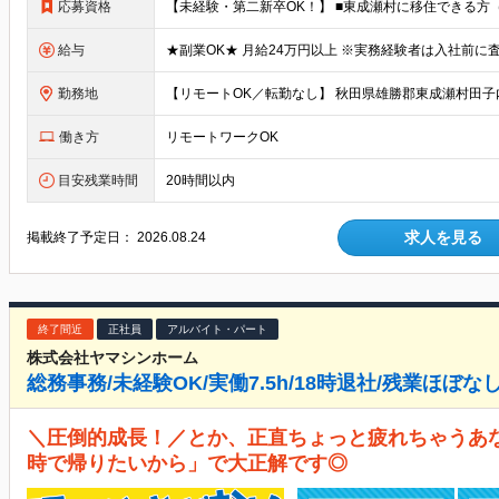
応募資格
給与
勤務地
働き方
リモートワークOK
目安残業時間
20時間以内
求人を見る
掲載終了予定日：
2026.08.24
終了間近
正社員
アルバイト・パート
株式会社ヤマシンホーム
総務事務/未経験OK/実働7.5h/18時退社/残業ほぼな
＼圧倒的成長！／とか、正直ちょっと疲れちゃうあ
時で帰りたいから」で大正解です◎