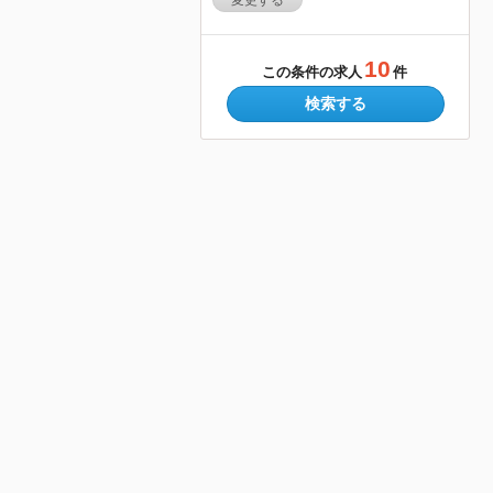
変更する
10
この条件の求人
件
検索する