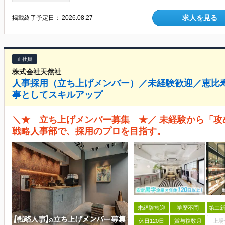
求人を見る
掲載終了予定日：
2026.08.27
正社員
株式会社天然社
人事採用（立ち上げメンバー）／未経験歓迎／恵比
事としてスキルアップ
＼★ 立ち上げメンバー募集 ★／ 未経験から「攻
戦略人事部で、採用のプロを目指す。
未経験歓迎
学歴不問
第二新
休日120日
賞与複数月
上場