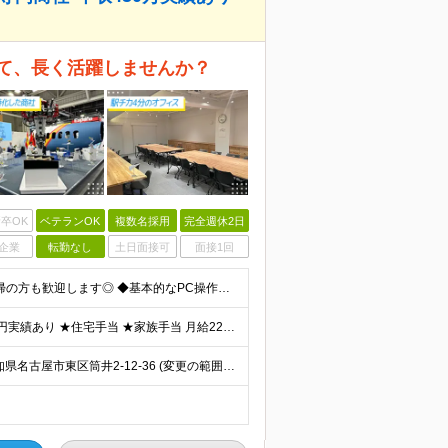
て、長く活躍しませんか？
卒OK
ベテランOK
複数名採用
完全週休2日
企業
転勤なし
土日面接可
面接1回
☆未経験・正社員デビューOK！子育て明けやお仕事復帰の方も歓迎します◎ ◆基本的なPC操作ができる方（文字入力ができるレベルでOK！） ◆学歴不問 ★コツコツ・モクモク作業が好きな方にピッタリ！ 当
《住宅手当など豊富な手当で月給＋α！》 ★年収450万円実績あり ★住宅手当 ★家族手当 月給22万円～＋賞与年2回＋業績賞与(※業績による／過去3か月分支給実績あり) ※経験・スキルを考慮の上、
★徒歩5分以内の駅チカオフィス♪ 【名古屋営業所】愛知県名古屋市東区筒井2-12-36 (変更の範囲)上記を除く当社関連勤務地