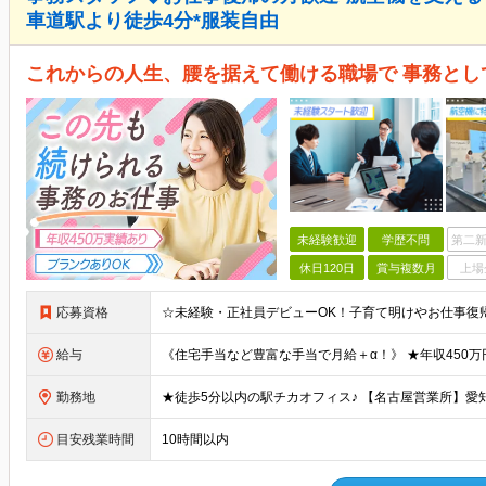
車道駅より徒歩4分*服装自由
これからの人生、腰を据えて働ける職場で 事務とし
未経験歓迎
学歴不問
第二新
休日120日
賞与複数月
上場
応募資格
給与
勤務地
目安残業時間
10時間以内