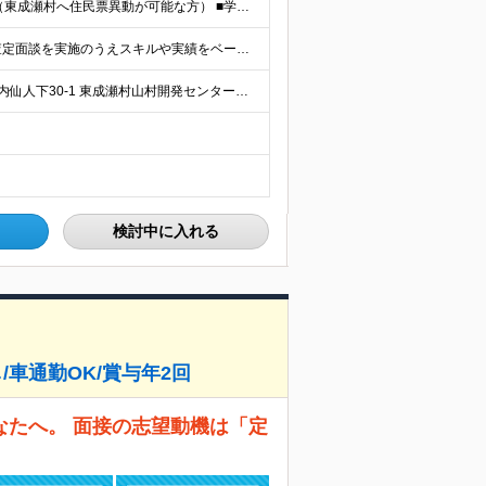
【未経験・第二新卒OK！】 ■東成瀬村に移住できる方（東成瀬村へ住民票異動が可能な方） ■学歴不問 ＜経験・スキルは問いません！＞ ★IT業界・エンジニア未経験者も歓迎 ★第二新卒、社会人経験の浅い
★副業OK★ 月給24万円以上 ※実務経験者は入社前に査定面談を実施のうえスキルや実績をベースに別途提示します。 ※経験が5年以上ある方は、別途査定のうえ給与を決定します。 ※月給にはみなし残業代（月
【リモートOK／転勤なし】 秋田県雄勝郡東成瀬村田子内仙人下30-1 東成瀬村山村開発センター内 ★紅茶とコーヒーが無料で飲める清潔なオフィスです ※基礎研修中(約2ヵ月)は出社が中心です。 ※職種
検討中に入れる
し/車通勤OK/賞与年2回
なたへ。 面接の志望動機は「定