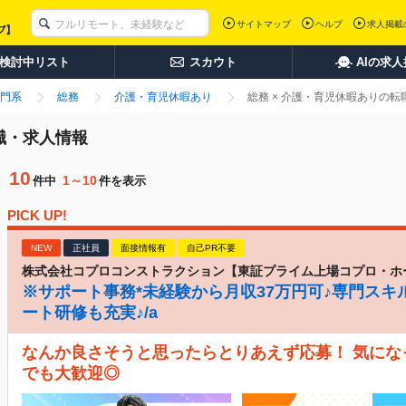
サイトマップ
ヘルプ
求人掲載
検討中リスト
スカウト
AIの求
門系
総務
介護・育児休暇あり
総務 × 介護・育児休暇ありの
職・求人情報
10
1～10
件中
件を表示
PICK UP!
NEW
正社員
面接情報有
自己PR不要
株式会社コプロコンストラクション【東証プライム上場コプロ・ホ
※サポート事務*未経験から月収37万円可♪専門スキ
ート研修も充実♪/a
なんか良さそうと思ったらとりあえず応募！ 気に
でも大歓迎◎