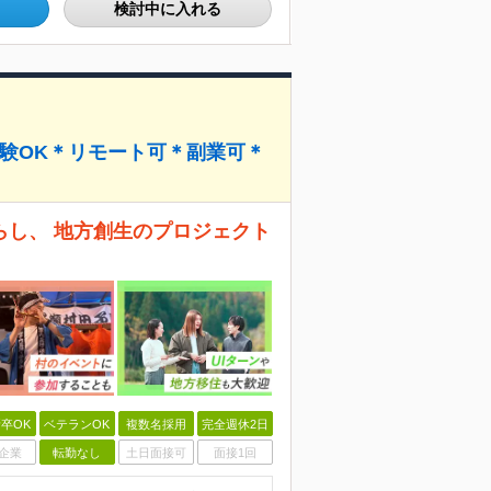
検討中に入れる
経験OK＊リモート可＊副業可＊
らし、 地方創生のプロジェクト
卒OK
ベテランOK
複数名採用
完全週休2日
企業
転勤なし
土日面接可
面接1回