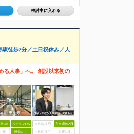
検討中に入れる
寿駅徒歩7分／土日祝休み／人
める人事」へ。 創設以来初の
卒OK
ベテランOK
複数名採用
完全週休2日
企業
転勤なし
土日面接可
面接1回