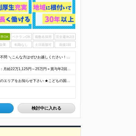
卒OK
ベテランOK
複数名採用
完全週休2日
企業
転勤なし
土日面接可
面接1回
＜未経験OK！事務デビュー歓迎★＞ ◆学歴不問 ◆経験不問 ＼こんな方はぜひお越しください！／ ◎事業成長を続ける会社で安定を手にしたい ◎無理なく働ける仕事がしたい ◎事務デビューがしたい
＼賞与年2回あり！皆勤手当などの制度あり／ ◆正社員：月給22万1,125円～25万円＋賞与年2回＋皆勤手当や店舗達成報奨金など各種手当 ※経験・スキルを考慮の上、当社規定により決定します。 ※みなし
★神奈川募集！ ★マイカー通勤OK ※選考の際、ご希望のエリアをお知らせ下さい ★こどもの国店 神奈川県横浜市青葉区奈良2-36-1エクセレント岩崎1F ★藤沢店 神奈川県藤沢市石川6-4-1
検討中に入れる