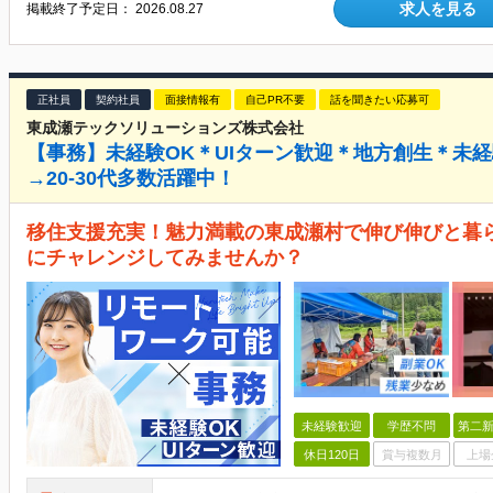
求人を見る
掲載終了予定日：
2026.08.27
正社員
契約社員
面接情報有
自己PR不要
話を聞きたい応募可
東成瀬テックソリューションズ株式会社
【事務】未経験OK＊UIターン歓迎＊地方創生＊未
→20-30代多数活躍中！
移住支援充実！魅力満載の東成瀬村で伸び伸びと暮
にチャレンジしてみませんか？
未経験歓迎
学歴不問
第二新
休日120日
賞与複数月
上場