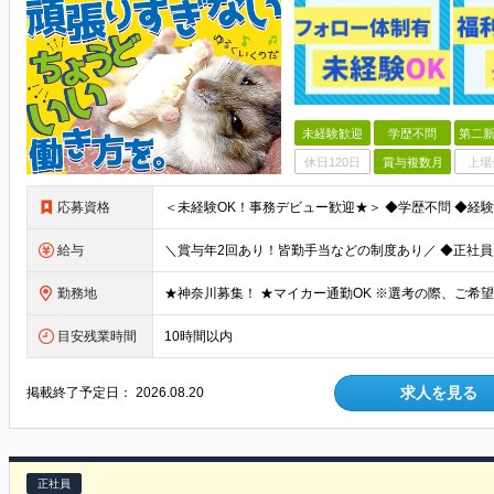
未経験歓迎
学歴不問
第二新
休日120日
賞与複数月
上場
応募資格
給与
勤務地
目安残業時間
10時間以内
求人を見る
掲載終了予定日：
2026.08.20
正社員