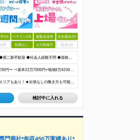
卒OK
ベテランOK
複数名採用
完全週休2日
企業
転勤なし
土日面接可
面接1回
≪職種・業界未経験OK＆学歴・年齢・転職回数不問≫ ◆第二新卒歓迎 ◆社会人経験不問 ◆資格不問 ※新卒の方もご応募可能 （待遇・募集要項等は別途ご案内いたします） ※入社時期は柔軟に対応します！半年
★経験者は月給50万円～90万円 【首都圏】 月給30万1230円〜 ⇒基本22万7000円+地域6万4230円+皆勤1万円 【群馬/栃木/茨城】 月給28万1090円〜 ⇒基本23万4000円+
★U・Iターン歓迎！★直行・直帰OK！ ★車通勤可能のエリアもあり！★出張なしの働き方も可能 全国47都道府県の各プロジェクト（転勤なし！勤務地に対する希望も実現可能！） 「自宅から1時間以内で通え
検討中に入れる
門商社*年収450万実績あり*