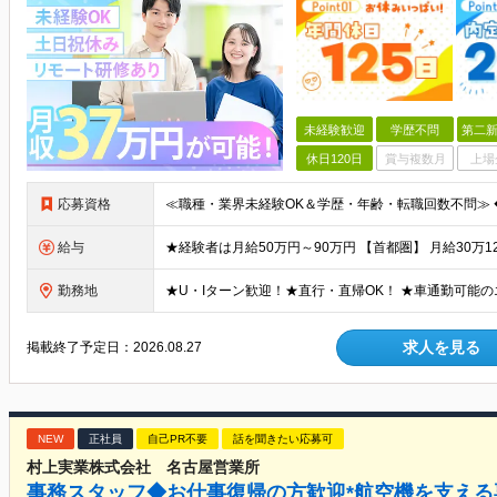
未経験歓迎
学歴不問
第二新
休日120日
賞与複数月
上場
応募資格
給与
勤務地
求人を見る
掲載終了予定日：
2026.08.27
NEW
正社員
自己PR不要
話を聞きたい応募可
村上実業株式会社 名古屋営業所
事務スタッフ◆お仕事復帰の方歓迎*航空機を支える専