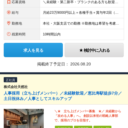
応募資格
＼未経験・第二新卒・ブランクのある方も歓迎！／ ■大卒以上 ■基本的なPCスキルをお持ちの方（Excelに入力ができればOK） 今回は、意欲・人物を重視した採用です。必要な知識は入社後に身につけら
給与
月給23万9000円以上＋各種手当＋賞与年2回（年間約2ヶ月分） ★経験・年齢・能力などを考慮のうえ決定 ★残業代は別途全額支給 ＜あわせて支給される手当＞ ◆扶養手当（配偶者：月1万円、子ども1
勤務地
本社・大阪支店での勤務 ※勤務地は希望を考慮して決定します。 ※場合により転勤の可能性もございます。 ※U・Iターン歓迎！ ■本社・大阪支店 大阪府門真市松生町6-20
残業時間
10時間以内
求人を見る
検討中に入れる
掲載終了予定日：
2026.08.20
正社員
株式会社天然社
人事採用（立ち上げメンバー）／未経験歓迎／恵比寿駅徒歩7分／
土日祝休み／人事としてスキルアップ
＼★ 立ち上げメンバー募集 ★／ 未経験から
「攻める人事」へ。 創設以来初の戦略人事部
で、採用のプロを目指す。