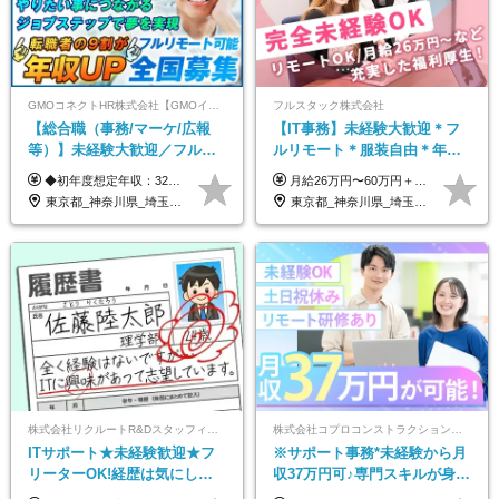
GMOコネクトHR株式会社【GMOインターネットグループ】
フルスタック株式会社
【総合職（事務/マーケ/広報
【IT事務】未経験大歓迎＊フ
等）】未経験大歓迎／フルリ
ルリモート＊服装自由＊年休
モ可で全国募集！年収アップ
125日以上＊残業なし＊月給26
◆初年度想定年収：320万円〜840万円 【関東／一都三県】月給24万円〜70万円 【関西・東海地方】月給23万円〜65万円 【その他の地方等】月給22万円〜60万円 ※ご経験・スキル・前職給与などを考慮の上決定いたします。 ◉固定残業代制（固定残業代10,000円含） 固定残業代は7時間分・時間超過分は追加支給 ≪月給例≫ ・月給54万円（29歳／入社3年目） ・月給38万円（26歳／入社2年目） ・月給28万円（24歳／入社1年目） ※試用期間は6ヶ月で、その間の雇用形態は契約社員です。そのほかの条件に変更はありません。
月給26万円〜60万円＋諸手当＋インセンティブ（２種）＋賞与 ★Point 設立から9ヶ月で全社員2万円の昇給実績 ※成果はしっかりと還元いたします！ ★Point 100％年収UPでの待遇提示も可能！ ※経験者であれば、100％年収アップも実現可能です。 ※試用期間最大2ヶ月/月給22万円〜
多数★年休最大130日★
万円以上
東京都_神奈川県_埼玉県_千葉県_大阪府_愛知県_北海道_青森県_岩手県_宮城県_秋田県_山形県_福島県_茨城県_栃木県_群馬県_新潟県_山梨県_長野県_富山県_石川県_福井県_静岡県_岐阜県_三重県_兵庫県_京都府_滋賀県_奈良県_和歌山県_広島県_岡山県_鳥取県_島根県_山口県_徳島県_香川県_愛媛県_高知県_福岡県_熊本県_佐賀県_長崎県_大分県_宮崎県_鹿児島県_沖縄県
東京都_神奈川県_埼玉県_千葉県_茨城県
株式会社リクルートR&Dスタッフィング【リクルートグループ】
株式会社コプロコンストラクション【東証プライム上場コプロ・ホールディングス子会社】
ITサポート★未経験歓迎★フ
※サポート事務*未経験から月
リーターOK!経歴は気にしな
収37万円可♪専門スキルが身に
くて大丈夫★超大手リクルー
付く！Web面接＆リモート研