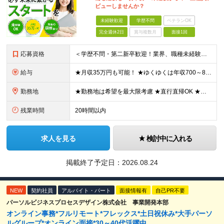
ビューしませんか？
未経験歓迎
学歴不問
ベテランOK
完全週休2日
賞与複数月
面接1回
応募資格
＜学歴不問・第二新卒歓迎！業界、職種未経験歓迎！20代～30代活躍中＞ ★35歳以下の方（若年層の長期キャリア形成を図るため） ★フリーター・正社員未経験・社会人未経験OK ★転職回数が多い方もぜひ
給与
★月収35万円も可能！ ★ゆくゆくは年収700～800万円も！ ★手当が多数あり ・残業手当（100％）★1分単位で支給 ・資格手当（最大月6万円） ・結婚/出産祝金（最大3万円） 【首都圏・北関東
勤務地
★勤務地は希望を最大限考慮 ★直行直帰OK ★車通勤のエリアもあり ★研修は、下記いずれかの研修センターで行います ・東京校（東京本社とアクセスは同様） ・大阪校（大阪府大阪市中央区道修町 2-1-1
残業時間
20時間以内
求人を見る
検討中に入れる
掲載終了予定日：
2026.08.24
NEW
契約社員
アルバイト・パート
面接情報有
自己PR不要
パーソルビジネスプロセスデザイン株式会社 事業開発本部
オンライン事務*フルリモート*フレックス*土日祝休み*大手パーソ
ルグループ*オンライン面接*30～40代活躍中