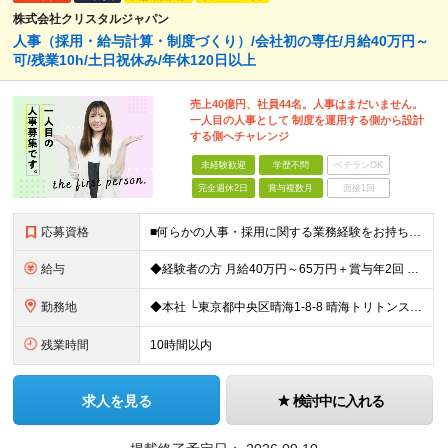
株式会社クリスタルジャパン
人事（採用・給与計算・制度づくり）/会社初の専任/月給40万円～
可/残業10h/土日祝休み/年休120日以上
売上40億円、社員44名。人事はまだいません。
一人目の人事として 制度を運用する側から設計
する側へチャレンジ
未経験歓迎
学歴不問
ベテランOK
完全週休2日
賞与複数月
面接1回
応募資格
■何らかの人事・採用に関する業務経験をお持ちの方（職種不問） ※人事専任のご経験がなくても構いません。 総務や経理と兼務などで採用や労務に携わっていたという方も歓迎します ■学歴不問 ＜こんな方
給与
◆経験者の方 月給40万円～65万円＋賞与年2回 【給与イメージ】 人事経験5年程度：月給45万円～ ◆未経験の方 月給35万円～65万円＋賞与年2回 ※経験・スキルを考慮のうえ、優遇いたします
勤務地
◆本社 └東京都中央区晴海1-8-8 晴海トリトンスクエアオフィスタワー W棟16F ＼＼オフィスタワー内には商業施設が多数併設／／ カフェやレストラン、コンビニやスーパー、 100円ショップなど様
残業時間
10時間以内
求人を見る
検討中に入れる