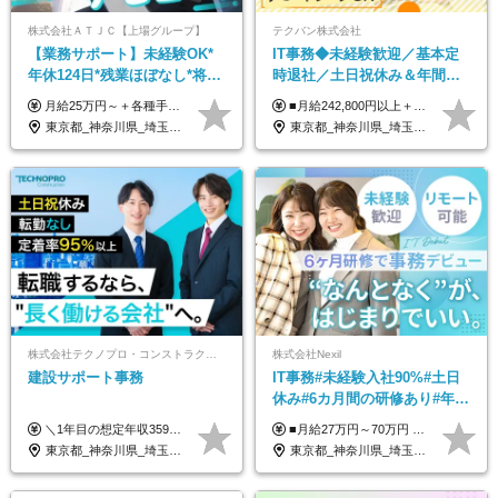
株式会社ＡＴＪＣ【上場グループ】
テクバン株式会社
【業務サポート】未経験OK*
IT事務◆未経験歓迎／基本定
年休124日*残業ほぼなし*将来
時退社／土日祝休み＆年間休
活かせる専門スキル
日123日／賞与年2回／研修制
月給25万円～＋各種手当（家族、資格、住宅など） ★ご経験をお持ちの方は前職給与保証！ ※試用期間は6ヶ月 ※上記には固定残業代（33,784円～／20時間分）を含みます。超過分は追加支給致します。 ※経験・スキル・能力を考慮して決定します。ご経験者の方の経験フェーズは不問です。 ＜各種手当＞ 住宅手当／家族手当／資格手当／特別手当など
■月給242,800円以上＋諸手当＋賞与年2回＋業績賞与 ※固定残業代32,813円～/20時間分を含む ※超過分は別途支給 ※経験・年齢を考慮の上、当社規定により決定 ※試用期間6ヵ月間（待遇に差異なし）
度充実／リモートOK
東京都_神奈川県_埼玉県_千葉県
東京都_神奈川県_埼玉県_千葉県
株式会社テクノプロ・コンストラクション
株式会社Nexil
建設サポート事務
IT事務#未経験入社90%#土日
休み#6カ月間の研修あり#年休
125日以上#残業月5h以下#リ
＼1年目の想定年収359万円～407万円／ 下記(1)～(3)のいずれかを、ご希望や適性を考慮したうえで決定します。 (1)月給23万1,000円＋賞与年2回（計2ヶ月分） (2)月給26万5,000円＋賞与なし （一律支給の業績手当6万6,200円を含む） (3)月給29万5,675円＋賞与なし （一律支給の業績手当6万6,200円＋固定残業手当15時間分／3万675円を含む※超過分は別途支給） ▼(3)の場合の入社時研修中の給与 月給26万5,000円＋賞与なし （一律支給の業績手当6万6,200円を含む） ※試用期間は2ヶ月間です。 期間中の給与・待遇に変更はありません。
■月給27万円～70万円 ※経験・スキルなどを考慮して決定します。 ※上記金額には固定残業代（月15時間相当分／26,300円～73,500円）を含みます。 超過分は別途支給します。 ★最大200万円の昇給アップを叶えたメンバーも！ ￣￣￣V￣￣￣￣￣￣￣￣￣￣￣￣￣￣￣￣￣￣￣ 社員の頑張りはしっかり評価・還元！ はじめは経験がなくても、頑張り次第で早期キャリアアップも狙える環境が充実！ 実際に、昇給で最大200万円給与が上がった先輩社員も活躍中！ 社員のモチベーションも高く維持しながら働けます◎ ★一人でも多くの方とお会いしたいと考えています！ ￣￣￣V￣￣￣￣￣￣￣￣￣￣￣￣￣￣￣￣￣￣￣￣ 現在活躍中の先輩たちの前職は、営業や飲食、 美容師や銀行員、アパレル店員など、多彩！ パソコンが苦手だったメンバーも今では第一線で活躍中です！
モート可
東京都_神奈川県_埼玉県_千葉県_大阪府_愛知県_北海道_青森県_岩手県_宮城県_秋田県_山形県_福島県_茨城県_栃木県_群馬県_新潟県_山梨県_長野県_富山県_石川県_福井県_静岡県_岐阜県_三重県_兵庫県_京都府_滋賀県_奈良県_和歌山県_広島県_岡山県_鳥取県_島根県_山口県_徳島県_香川県_愛媛県_高知県_福岡県_熊本県_佐賀県_長崎県_大分県_宮崎県_鹿児島県_沖縄県
東京都_神奈川県_埼玉県_千葉県_大阪府_愛知県_北海道_青森県_岩手県_宮城県_秋田県_山形県_福島県_茨城県_栃木県_群馬県_新潟県_山梨県_長野県_富山県_石川県_福井県_静岡県_岐阜県_三重県_兵庫県_京都府_滋賀県_奈良県_和歌山県_広島県_岡山県_鳥取県_島根県_山口県_徳島県_香川県_愛媛県_高知県_福岡県_熊本県_佐賀県_長崎県_大分県_宮崎県_鹿児島県_沖縄県