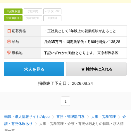
未経験歓迎
学歴不問
ベテランOK
完全週休2日
賞与複数月
面接1回
応募資格
・正社員として2年以上の就業経験があること ・無形商材の営業経験、あるいは企画職（※）としての実務経験がある方 ※定量的なミッションを手掛けた企画経験 ex.営業企画（カスタマーサクセスなども含む
給与
月給35万円～ 固定残業代：月80時間分／138,285円を含み支給 ※給与支給額により変動、超過分別途支給 ※固定残業時間＝実残業時間ではありません ※試用期間6ヶ月あり（期間中は有給休暇なしとなり
勤務地
下記いずれかの勤務となります。 東京都渋谷区渋谷二丁目24-12 渋谷スクランブルスクエア24F/25F 大阪府大阪市北区堂島一丁目5-30 堂島プラザビル7F/8F 変更の範囲：会社の定める事業所
求人を見る
検討中に入れる
掲載終了予定日：
2026.08.24
1
転職・求人情報サイトのtype
事務・管理部門系
人事・労務管理
介
護・育児休暇あり
人事・労務管理 × 介護・育児休暇ありの転職・求人情
報一覧