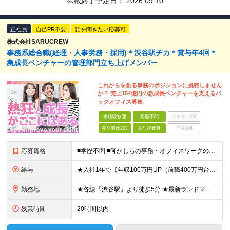
掲載終了予定日：
2026.09.10
正社員
自己PR不要
話を聞きたい応募可
株式会社SARUCREW
事務系総合職(経理・人事労務・採用)＊渋谷駅チカ＊賞与年4回＊
急成長ベンチャーの管理部門立ち上げメンバー
これからを創る事務のポジションに挑戦しません
か？ 売上154億円の急成長ベンチャーを支えるバ
ックオフィス募集
未経験歓迎
学歴不問
ベテランOK
完全週休2日
賞与複数月
面接1回
応募資格
■学歴不問 ■何かしらの事務・オフィスワークの実務経験（1年以上／業界不問） ※一般事務、営業アシスタント、人事など職種は不問です！ ＼1つでも当てはまれば、まずはご応募ください！／ □ 自分で考え
給与
★入社1年で【年収100万円UP（前職400万円台⇒600万円台）】の実績あり！ ※前職の給与やご経験、能力を最大限に考慮し、お互いが納得いく形で決定します。 ■想定年収：330万円〜800万円 ■
勤務地
★各線「渋谷駅」より徒歩5分 ★最新ランドマークオフィスです！ ★転勤はありません 魅力POINT♪ ￣￣V￣￣￣ 道玄坂通りの新しいオフィスは渋谷駅からアクセス抜群！ 周辺の飲食店やショッピングス
残業時間
20時間以内