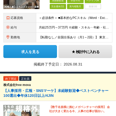
未経験歓迎
学歴不問
ベテランOK
完全週休2日
賞与複数月
面接1回
応募資格
＜必須条件＞ ■基本的なPCスキル（Word・Excel・PowerPointの基本操作ができる方） ※人事・採用の経験は問いません。学歴も不問です。 ＜こんな方を歓迎します＞ ●人と話すこと、人と
給与
月給25万円～37万円 ※経験・スキル・年齢・社会人経験などを考慮のうえ、決定します。 ※上記には固定残業代（月33,400～69,600円／20～30時間分）を含み、超過分は別途支給します。 ※固定
勤務地
【転勤なし／全国出張あり（月1～2回）】 東京都目黒区三田1-11-1 ※(変更の範囲)上記を除く当社関連勤務地
求人を見る
検討中に入れる
掲載終了予定日：
2026.08.31
終了間近
正社員
株式会社free mova
【人事採用・広報・SNSマーケ】未経験歓迎◆ベストベンチャー
100選出◆年休120日以上/4JIN
【数千名規模に挑むメガベンチャーの採用】 会
社が大きく変わる今、人事の仕事が面白い。