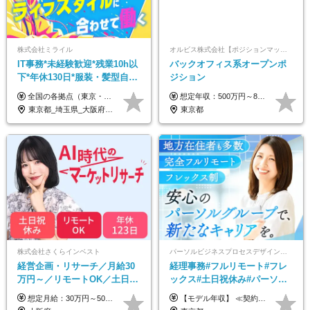
株式会社ミライル
オルビス株式会社【ポジションマッチ登録】
IT事務*未経験歓迎*残業10h以
バックオフィス系オープンポ
下*年休130日*服装・髪型自由
ジション
*AI研修あり*住宅手当あり*転
全国の各拠点（東京・埼玉・新潟・福岡・大阪）で募集中！ 給与は以下の通り、勤務地により異なります。 新潟勤務の場合 201,000円〜201,000円（試用期間変更なし）＋賞与 東京・埼玉勤務の場合 225,000円〜250,000円（試用期間 220,000円）＋賞与 福岡勤務の場合 182,000円〜220,000円（試用期間182,000円）＋賞与 大阪勤務の場合 210,000円〜210,000円（試用期間変更なし）＋賞与 初年度想定年収：280～300万円 ※残業代は全額支給します（1分単位でお支払いします） ※試用期間6ヵ月。試用期間中でも条件変わらず。 ※土日祝含めた勤務可能な方は、土日手当10,000円（毎月）を別途支給。
想定年収：500万円～800万円 ※ご経験やスキルに応じて決定します。 ※上記想定年収はあくまでも目安の金額であり、 選考を通じて上下する可能性があります。
勤なし
東京都_埼玉県_大阪府_新潟県_福岡県
東京都
株式会社さくらインベスト
パーソルビジネスプロセスデザイン株式会社 事業開発本部
経営企画・リサーチ／月給30
経理事務#フルリモート#フレ
万円～／リモートOK／土日祝
ックス#土日祝休み#パーソル
休み／生成AIを活用できる方
グループ#年休120日以上#正社
想定月給：30万円～50万円程度＋各種手当＋賞与年2回 ※想定年収：400万円～600万円 ※経験・能力等考慮の上、規定により優遇 ※上記月給には固定残業代を含みます。固定残業代は、時間外労働の有無に関わらず月10時間分（月2.2万円（月収30万円の場合）～3.6万円（月収50万円の場合））を支給し、超過分は追加で支給します ※試用期間2ヶ月（待遇に差異なし） 【固定残業代について】 固定残業10時間分（22,000円～36,000円）を含む ※超過分は別途全額支給
【モデル年収】 ≪契約社員≫ 年収330万円 (基本給23万 ＋ 地区手当3万円 ＋ 賞与)：都内在住 年収264万円 (基本給21万 ＋ 賞与)：静岡県在住 --------------- ●月給21万円～28万9900円＋賞与（年2回）＋各種手当 ●1年目想定給与：年収264万円～364万円 ●経験やスキルに応じて優遇します！ ※お住まいの地域により0～3万円の地区手当を支給しております ※試用期間中（3ヶ月間）の雇用形態および待遇に差異はありません ※残業代については選考時に詳細をご説明します ※通算契約期間の上限は5年となります ≪アルバイト≫ ●時給1,250円～2,300円 ●経験やスキルに応じて優遇します！ ●ご希望に応じ、扶養内での勤務も可能です！ ※試用期間中の雇用形態および待遇に差異はありません
歓迎
員登用あり#服装自由