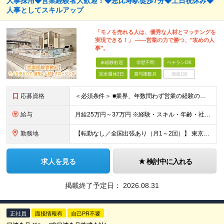
人事採用◆営業経験者大歓迎！◆恵比寿駅徒歩7分◆土日祝休み◆
人事としてスキルアップ
「モノを売れる人は、優秀な人材とマッチングを
実現できる！」 ――営業の力で勝つ、"攻めの人
事"。
未経験歓迎
学歴不問
ベテランOK
完全週休2日
賞与複数月
面接1回
応募資格
＜必須条件＞ ■業界、年数問わず営業の経験のある方（接客・販売経験者もOK！） ■基本的なPCスキル（Word・Excel・PowerPointの操作ができる方） ※人事・採用の経験は問いません。学歴
給与
月給25万円～37万円 ※経験・スキル・年齢・社会人経験などを考慮のうえ、決定します。 ※上記には固定残業代（月33,400～69,600円／20～30時間分）を含み、超過分は別途支給します。 ※固定
勤務地
【転勤なし／全国出張あり（月1～2回）】 東京都目黒区三田1-11-1 ※(変更の範囲)上記を除く当社関連勤務地
求人を見る
検討中に入れる
掲載終了予定日：
2026.08.31
正社員
面接情報有
自己PR不要