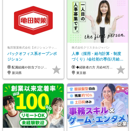
亀田製菓株式会社【ポジションマッチ登録】
株式会社クリスタルジャパン
バックオフィス系オープンポ
人事（採用・給与計算・制度
ジション
づくり）/会社初の専任/月給40
万円～可/残業10h/土日祝休み/
配属組織や担当プロジェクトにより異なります。 想定年収：450万円～1100万円 ※ご経験やスキルに応じて決定します。 ※上記想定年収はあくまでも目安の金額であり、 選考を通じて上下する可能性があります。
◆経験者の方 月給40万円～65万円＋賞与年2回 【給与イメージ】 人事経験5年程度：月給45万円～ ◆未経験の方 月給35万円～65万円＋賞与年2回 ※経験・スキルを考慮のうえ、優遇いたします。 ※試用期間は3ヶ月です。期間中の給与・待遇に変更はありません。 ※上記月給には、固定残業代（月45時間分／8.8万円～16.5万円）を含みます。 ※固定残業時間を超過した場合は、超過分を別途全額支給いたします。 【固定残業代について】 固定残業45時間分（88,000円～165,000円）を含む ※超過分は別途全額支給
年休120日以上
新潟県
東京都