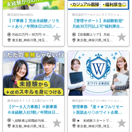
株式会社Stech&Co.
株式会社ワールドコンストラクション 【東証一部】 (ワールドホールディングス・グループ)
【 IT事務 】完全未経験／リモ
【管理サポート】未経験歓迎*
ートあり／年間休日125日／残
月給30万円以上可*福利厚生が
業なし／産休育休あり／服
充実！
月給21万円～30万円 ※試用期間3ヶ月間の待遇に変動はありません。 ※みなし残業代(月20時間分29,725円～)を含む。（※超過分は追加支給）
【首都圏エリア】 月給 291,800円以上 ＋ 各種手当 【北関東エリア】 月給 264,260円以上 ＋ 各種手当 【関西・四国エリア】 月給 278,040円以上 ＋ 各種手当 【中部エリア】 月給 278,040円以上 ＋ 各種手当 【北海道・東北エリア】 月給 247,000円以上 ＋ 各種手当 【九州エリア】 月給 235,540円以上 ＋ 各種手当 【中国エリア】 月給 250,460 円以上 ＋ 各種手当 ※全て年齢・経験・能力などを考慮します。 ※試用期間3ヶ月あり。その間の待遇に変動はありません。 ※固定残業代（20時間分）を含む 首都圏／37,800円以上 北関東／34,260円以上 関西・四国／36,040円以上 中部／36,040円以上 北海道・東北／32,000円以上 九州／30,540円以上 中国／32,460円以上 ※超過分は全額支給 初年度の年収 400万円～900万円
装・髪型自由／毎年昇給
東京都_神奈川県_埼玉県_千葉県_大阪府_愛知県_北海道_青森県_岩手県_宮城県_秋田県_山形県_福島県_茨城県_栃木県_群馬県_新潟県_山梨県_長野県_富山県_石川県_福井県_静岡県_岐阜県_三重県_兵庫県_京都府_滋賀県_奈良県_和歌山県_広島県_岡山県_鳥取県_島根県_山口県_徳島県_香川県_愛媛県_高知県_福岡県_熊本県_佐賀県_長崎県_大分県_宮崎県_鹿児島県_沖縄県
東京都_神奈川県_埼玉県_千葉県_大阪府_愛知県_北海道_青森県_岩手県_宮城県_秋田県_山形県_福島県_茨城県_栃木県_群馬県_新潟県_山梨県_長野県_富山県_石川県_福井県_静岡県_岐阜県_三重県_兵庫県_京都府_滋賀県_奈良県_和歌山県_広島県_岡山県_鳥取県_島根県_山口県_徳島県_香川県_愛媛県_高知県_福岡県_熊本県_佐賀県_長崎県_大分県_宮崎県_鹿児島県_沖縄県
株式会社ＡＴＪＣ【上場グループ】
株式会社ワールドコーポレーション 採用事業部【上場グループ】
【データ入力事務】※新事業
管理事務 『楽々★フルリモー
※未経験入社9割／年間休日
ト面談あり◇ホワイト企業認
124日／月 残業13h／土日祝休
定受賞◇完全週休2日◇賞与年
＼経験者は前職給与保証！／ 月給23万円～33万円＋各種手当 ☆給与改定年2回あり！ ※上記金額には固定残業代（31,081円～44,595円／20時間分）を含みます。 ※超過分は別途支給します。 ★試用期間：6ヶ月 未経験の場合、試用期間中は月給21万円（固定残業代12,353円／8時間分）となります。ただし、2026年7月1日以降は給与改定に伴い、試用期間の途中であっても、月給230,000円（固定残業代31,081円／20時間分）を適用します。 ※超過分は別途支給します。
★ 未経験スタートでも月収40万円以上も目指せます！ ★ ★ 試用期間6か月あり／給与・待遇に変更なし ★ ＼パターン①orパターン②で給与形態の選択が可能／ ＜パターン①＞ 月給+交通費+（残業代は全額別途支給） 【首都圏・関東・北信越】 月給30.0万円以上 【関西】 月給27.5万円以上 【中部】 月給26.5万円以上 【東北】 月給24.5万円以上 【北海道】 月給24.0万円以上 【九州・中四国】 月給25.5万円以上 ＜パターン②＞ 月給（固定残業代20H含む）+交通費+賞与年2回+残業代 （※20H場合を超過した場合は全額別途支給） 【首都圏・関東・北信越】 月給25.0万円以上 【関 西・中部】 月給24.5万円以上 【東 北・北海道・九州・中四国】 月給23.5万円以上 ※上記給与には固定残業代（月20H分）を含みます 固定残業代は残業の有無に関わらず支給し、超過分は別途全額支給いたします ①②の給与形態はご本人様と相談の上、最終的に会社が決定いたします （内定時に通知） ■給与改定年1回 ■(※)賞与年2回（昨年度支給実績2回／頑張りを評価） (※)支給条件に規定あり
み／給与改定年2回
2回 /p13
東京都_神奈川県_埼玉県_千葉県
東京都_神奈川県_埼玉県_千葉県_大阪府_愛知県_北海道_青森県_岩手県_宮城県_秋田県_山形県_福島県_茨城県_栃木県_群馬県_新潟県_山梨県_長野県_富山県_石川県_福井県_静岡県_岐阜県_三重県_兵庫県_京都府_滋賀県_奈良県_和歌山県_広島県_岡山県_鳥取県_島根県_山口県_徳島県_香川県_愛媛県_高知県_福岡県_熊本県_佐賀県_長崎県_大分県_宮崎県_鹿児島県_沖縄県