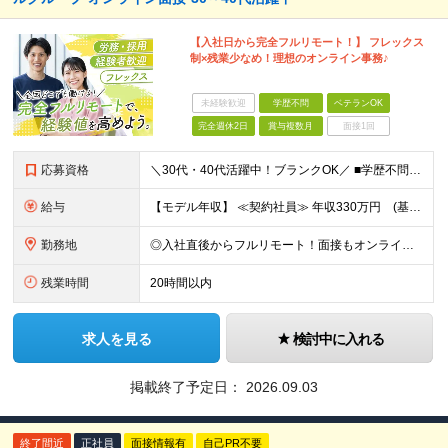
【入社日から完全フルリモート！】 フレックス
制×残業少なめ！理想のオンライン事務♪
未経験歓迎
学歴不問
ベテランOK
完全週休2日
賞与複数月
面接1回
応募資格
＼30代・40代活躍中！ブランクOK／ ■学歴不問 ■採用・人事労務などバックオフィス業務のご経験が1年以上ある方 ■安定した通信環境（通信速度が10Mbps以上）をお持ちの方 ＼こんな方にピッタリ
給与
【モデル年収】 ≪契約社員≫ 年収330万円 (基本給23万 ＋ 地区手当3万円 ＋ 賞与)：都内在住 年収264万円 (基本給21万 ＋ 賞与)：静岡県在住 --------------- ●月給
勤務地
◎入社直後からフルリモート！面接もオンラインで実施します 【豊洲本店】 東京都江東区豊洲3-2-20 豊洲フロント 7F ※(変更の範囲)上記を除く当社関連勤務地
残業時間
20時間以内
求人を見る
検討中に入れる
掲載終了予定日：
2026.09.03
終了間近
正社員
面接情報有
自己PR不要