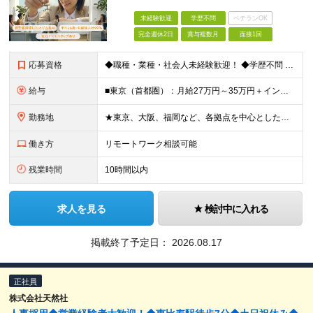
未経験歓迎
学歴不問
ベテランOK
完全週休2日
賞与複数月
面接1回
応募資格
◆職種・業種・社会人未経験歓迎！ ◆学歴不問 ◆34歳以下の方 ※若年層の長期キャリア形成のため ◎メンバーの99％が未経験入社 ◎人柄・ポテンシャル重視採用 ◎早期から活躍したい方大歓迎 経験や
給与
■東京（首都圏）：月給27万円～35万円＋インセンティブ ■大阪：月給25万円～35万円＋インセンティブ ■その他地方：月給23万円～35万円＋インセンティブ ※上記の額には下記の固定残業代を含みま
勤務地
★東京、大阪、福岡など、各拠点を中心とした全国採用 ★仙台、名古屋で積極採用中 ★希望に沿わない転勤なし ★U・Iターン歓迎 ■東京本社 東京都渋谷区道玄坂2-25-12 道玄坂通3階3-1a ■
働き方
リモートワーク相談可能
残業時間
10時間以内
求人を見る
検討中に入れる
掲載終了予定日：
2026.08.17
正社員
株式会社天然社