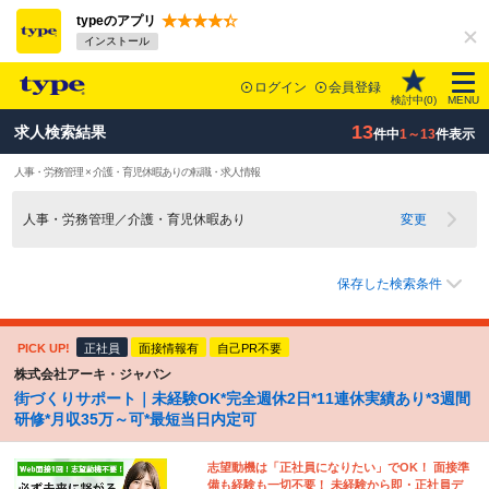
typeのアプリ
インストール
ログイン
会員登録
検討中(
0
)
MENU
13
求人検索結果
件中
1～13
件表示
人事・労務管理 × 介護・育児休暇ありの転職・求人情報
人事・労務管理／介護・育児休暇あり
変更
保存した検索条件
PICK UP!
正社員
面接情報有
自己PR不要
株式会社アーキ・ジャパン
街づくりサポート｜未経験OK*完全週休2日*11連休実績あり*3週間
研修*月収35万～可*最短当日内定可
志望動機は「正社員になりたい」でOK！ 面接準
備も経験も一切不要！ 未経験から即・正社員デ