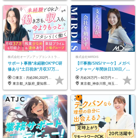
株式会社オープンアップコンストラクション（東証プライム上場グループ）
株式会社MIRDIS
サポート事務*未経験OK*PC研
【IT事務/SNS/マーケ】メガベ
修あり*土日祝休*月収37万円
ンチャー／年間休日130日／
可*面接1回/o
SNS業務／リモート可能／未
◎東京：月給280,202円～402,430円 ◎大阪：月給269,824円～392,052円 ◎名古屋：月給285,967円～408,195円 ◎その他：月給265,212円～387,440円 ※試用期間3か月／待遇は研修期間中のみ変更あり （東京：23.9万円～、大阪：月給23.4万円～、名古屋：月給24.2万円～、その他：月給23.1万円～） ※固定残業代（配属後に支給）・一律手当を含む ※固定残業代は残業がない場合も支給し、超過分は別途支給する ※年齢、経験、能力を考慮し、支給額を決定します。
月給26万円～60万円＋賞与1回＋各種手当 ★Point：経験者の方は100％年収UPでの待遇提示も可能！ ※試用期間6カ月 ※期間中は月給23万円以上～スタート ※期間中は契約社員
経験◎
東京都_大阪府_愛知県_北海道_宮城県_新潟県_石川県_静岡県_広島県_福岡県_沖縄県
東京都_神奈川県_埼玉県_千葉県