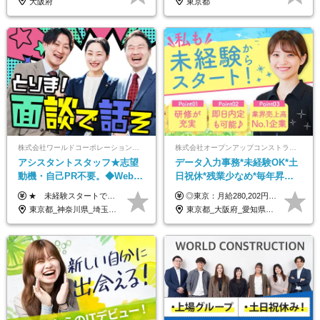
大阪府
東京都
株式会社ワールドコーポレーション 採用事業部【上場グループ】
株式会社オープンアップコンストラクション（東証プライム上場グループ）
アシスタントスタッフ★志望
データ入力事務*未経験OK*土
動機・自己PR不要。◆Web面
日祝休*残業少なめ*毎年昇給
談OK◆完全週休2日◆年収700
あり*面接1回*月収37万円可/o
★ 未経験スタートでも月収40万円以上も目指せます！ ★ ★ 試用期間6か月あり／給与・待遇に変更なし ★ ＼パターン①orパターン②で給与形態の選択が可能／ ＜パターン①＞ 月給+交通費+（残業代は全額別途支給） 【首都圏・関東・北信越】 月給30.0万円以上 【関西】 月給27.5万円以上 【中部】 月給26.5万円以上 【東北】 月給24.5万円以上 【北海道】 月給24.0万円以上 【九州・中四国】 月給25.5万円以上 ＜パターン②＞ 月給（固定残業代20H含む）+交通費+賞与年2回+残業代 （※20H場合を超過した場合は全額別途支給） 【首都圏・関東・北信越】 月給25.0万円以上 【関 西・中部】 月給24.5万円以上 【東 北・北海道・九州・中四国】 月給23.5万円以上 ※上記給与には固定残業代（月20H分）を含みます 固定残業代は残業の有無に関わらず支給し、超過分は別途全額支給いたします ①②の給与形態はご本人様と相談の上、最終的に会社が決定いたします （内定時に通知） ■給与改定年1回 ■(※)賞与年2回（昨年度支給実績2回／頑張りを評価） (※)支給条件に規定あり
◎東京：月給280,202円～402,430円 ◎大阪：月給269,824円～392,052円 ◎名古屋：月給285,967円～408,195円 ◎その他：月給265,212円～387,440円 ※試用期間3か月／待遇は研修期間中のみ変更あり （東京：23.9万円～、大阪：月給23.4万円～、名古屋：月給24.2万円～、その他：月給23.1万円～） ※固定残業代（配属後に支給）・一律手当を含む ※固定残業代は残業がない場合も支給し、超過分は別途支給する ※年齢、経験、能力を考慮し、支給額を決定します。
万円可/p13
東京都_神奈川県_埼玉県_千葉県_大阪府_愛知県_北海道_青森県_岩手県_宮城県_秋田県_山形県_福島県_茨城県_栃木県_群馬県_新潟県_山梨県_長野県_富山県_石川県_福井県_静岡県_岐阜県_三重県_兵庫県_京都府_滋賀県_奈良県_和歌山県_広島県_岡山県_鳥取県_島根県_山口県_徳島県_香川県_愛媛県_高知県_福岡県_佐賀県_長崎県_大分県_宮崎県_鹿児島県_沖縄県
東京都_大阪府_愛知県_北海道_宮城県_新潟県_石川県_静岡県_広島県_福岡県_沖縄県