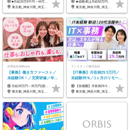
■月給20万9千円～44万円 ※経験・能力・前給を考慮の上、決定いたします ※時間外手当100％支給 ※派遣就業先が変更となる場合には、就業規則、労使協定等に基づき賃金が変更となる可能性があります 「とにかく私生活重視」「残業があっても稼ぎたい」といった希望も配属の際に考慮します。 ＜手当＞ ■職務担当手当 ■通勤手当（上限月3万円） ■残業手当（全額支給） ■住宅手当（5割を会社負担／就業規則に定めるところによる） ■扶養手当 ■別居手当 ■資格試験受講料補助（資格ごとに社内規定により決定） ■資格取得奨励金 （資格により2万円～20万円の祝金支給） ◎一例 ・基本情報技術者（5万円） ・プロジェクトマネージャー試験（10万円） ・応用情報技術者試験（10万円） ・ITストラテジスト試験（10万円） ・エンベデッドシステムスペシャリスト試験（10万円） ・ディジタル技術検定（情報1級：10万円、制御1級：10万円、情報2級、制御2級：5万円 ・TOEIC（R）テスト（600～729点：5万円、 730～799点：10万円、800点以上：15万円） など
★経験者は月給50万円～90万円 【首都圏】 月給30万1230円〜 ⇒基本22万7000円+地域6万4230円+皆勤1万円 【群馬/栃木/茨城】 月給28万1090円〜 ⇒基本23万4000円+地域3万7090円+皆勤1万円 【大阪/京都/兵庫】 月給30万130円〜 ⇒基本23万5000円+地域5万5130円+皆勤1万円 【静岡/愛知/岐阜/三重】 月給28万5840円〜 ⇒基本23万円+地域4万5840円+皆勤1万円 【北海道】 月給25万2960円〜 ⇒基本22万4000円+地域1万8960円+皆勤1万円 【福岡/佐賀/長崎/大分/熊本】 月給25万800円〜 ⇒基本21万8000円+地域2万2800円+皆勤1万円 【宮城/山形/福島】 月給25万580円〜 ⇒基本21万8000円+地域2万2580円+皆勤1万円 【広島/岡山/山口】 月給27万1090円〜 ⇒基本23万4000円+地域2万7090円+皆勤1万円 ※残業代は1分単位で全額支給（みなし残業制度なし） ※上記給与は最低支給額です。経験・能力に応じて決定致します ※試用期間1ヶ月、最大6ヶ月まで延長する可能性あり(条件変更なし) ※今期より新賃金体系へ移行しました。詳細は面接時にご説明します
トグループの正社員/sg
修も充実♪/a
東京都_神奈川県_埼玉県_千葉県_大阪府_愛知県_青森県_岩手県_宮城県_秋田県_山形県_福島県_茨城県_栃木県_群馬県_山梨県_長野県_福井県_静岡県_岐阜県_三重県_兵庫県_京都府_滋賀県_奈良県_広島県_岡山県_山口県_香川県_福岡県_熊本県_佐賀県_長崎県_大分県_宮崎県_鹿児島県
東京都_神奈川県_埼玉県_大阪府_愛知県_北海道_宮城県_広島県_福岡県
合同会社Willmate
ランスタッド株式会社
【事務】働き方ファースト／
【IT事務】月収例29.5万円／
未経験OK！／充実研修／年休
未経験98％／1ヶ月のリモート
127日～／残業なし／平均20代
研修／既卒・第二新卒歓迎／
月給28万円～35万円(固定残業代含む)+インセンティブ＋各種手当 ※経験・能力等を考慮の上、決定します。 ※残業はほとんどありませんが、発生した場合は時間外手当を100％支給します。 【固定残業代について】 なし（残業代は、実際の労働時間に応じて別途全額支給）
【首都圏】月収例29.5万円（月給26万円＋諸手当） 【東海・関西】月収例28.5万円（月給25万円＋諸手当） 【九州】月収例26万円（月給23万円＋諸手当） ※経験・スキル・前職給与を踏まえ、総合的に判断して決定します。 例：首都圏 月収例31万円（月給27万円＋諸手当） ◆各種手当 ・通勤手当（上限4万円まで） ・残業代手当（1分単位で全額支給） ※固定残業代制は採用しておりません ・資格取得支援 ◆昇給：年1回 ◆補足 ・研修中1ヶ月間は、時給1670円となります。 ・試用期間6ヶ月あり。その間の待遇に変更はありません。 ※詳細は面接時にご案内します。
／リモートOK
年間休日123日/OW
東京都_神奈川県_埼玉県_千葉県_大阪府_愛知県_北海道_青森県_岩手県_宮城県_秋田県_山形県_福島県_茨城県_栃木県_群馬県_新潟県_山梨県_長野県_富山県_石川県_福井県_静岡県_岐阜県_三重県_兵庫県_京都府_滋賀県_奈良県_和歌山県_広島県_岡山県_鳥取県_島根県_山口県_徳島県_香川県_愛媛県_高知県_福岡県_熊本県_佐賀県_長崎県_大分県_宮崎県_鹿児島県_沖縄県_海外
東京都_神奈川県_埼玉県_千葉県_大阪府_愛知県_兵庫県_京都府_福岡県