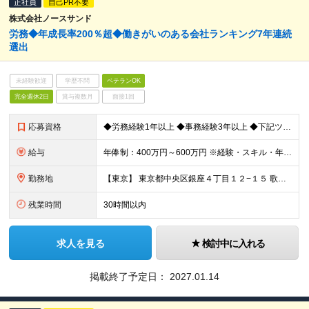
正社員
自己PR不要
株式会社ノースサンド
労務◆年成長率200％超◆働きがいのある会社ランキング7年連続
選出
未経験歓迎
学歴不問
ベテランOK
完全週休2日
賞与複数月
面接1回
応募資格
◆労務経験1年以上 ◆事務経験3年以上 ◆下記ツールでの実務経験が1年以上 ・Excel：入力、表作成、関数（IF、VLOOKUPレベル） ※複数のリストから集計が可能なレベル ・Word：文書作成
給与
年俸制：400万円～600万円 ※経験・スキル・年齢を考慮の上、決定します ※上記金額を12分割で月々支給します ※試用期間3ヶ月あり。期間中の給与・待遇に差異はありません ※上記金額には固定残業代
勤務地
【東京】 東京都中央区銀座４丁目１２−１５ 歌舞伎座タワー 7F ※(変更の範囲)上記を除く当社関連勤務地
残業時間
30時間以内
求人を見る
検討中に入れる
掲載終了予定日：
2027.01.14