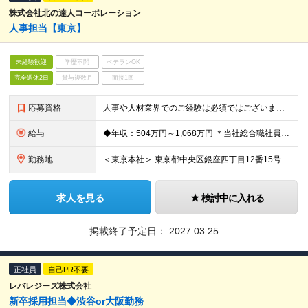
株式会社北の達人コーポレーション
人事担当【東京】
未経験歓迎
学歴不問
ベテランOK
完全週休2日
賞与複数月
面接1回
応募資格
人事や人材業界でのご経験は必須ではございません。 人材領域に強い興味をお持ちで、一気通貫の人事業務を通して組織の拡大に貢献したいという想いをお持ちの方からのエントリーをお待ちしております。
給与
◆年収：504万円～1,068万円 ＊当社総合職社員の平均年収677万円（平均年齢32歳） ◆月給：42万円～89万円 ※45時間分の固定残業代（10万9249円～23万1503円）含む。45時間を
勤務地
＜東京本社＞ 東京都中央区銀座四丁目12番15号 歌舞伎座タワー17階 (変更の範囲)上記を除く当社関連勤務地
求人を見る
検討中に入れる
掲載終了予定日：
2027.03.25
正社員
自己PR不要
レバレジーズ株式会社
新卒採用担当◆渋谷or大阪勤務