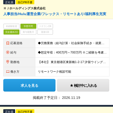
正社員
自己PR不要
ＨＪホールディングス株式会社
人事担当/Hulu運営企業/フレックス・リモートあり/福利厚生充実
未経験歓迎
学歴不問
ベテランOK
完全週休2日
賞与複数月
面接1回
応募資格
◆労務業務（給与計算・社会保険手続き・就業規則管理・労使関係管理など）の経験3年以上 ◆人事制度（等級・評価・報酬）の運用、制度改善 業務の経験3年以上 ◆事業会社での人事経験 ◆動画配信事業やエンタ
給与
◆想定年収：400万円～700万円 ※ご経験を考慮の上、決定します ※決算賞与あり
勤務地
【本社】 東京都港区東新橋1-2-17 汐留ウイング13階 (変更の範囲)上記を除く当社関連勤務地
働き方
リモートワーク相談可能
求人を見る
検討中に入れる
掲載終了予定日：
2026.11.19
正社員
自己PR不要