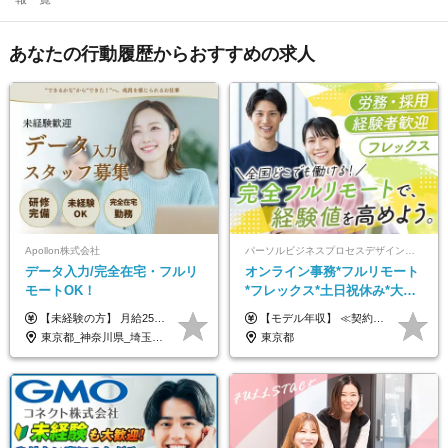
あなたの行動履歴からおすすめの求人
Apollon株式会社
パーソルビジネスプロセスデザイン株式会社 事業開発本部
データ入力/完全在宅・フルリ
オンライン事務*フルリモート
モートOK！
*フレックス*土日祝休み*大手
パーソルグループ*オンライン
【未経験の方】 月給25.5万円以上＋各種手当 【事務経験3年以上の方】 月給28万円以上＋各種手当 ※経験・スキル・年齢を考慮の上、決定します ※試用期間：3ヶ月(雇用形態は正社員、給与・待遇に変更はありません) ※残業代は全額別途支給 ※昇給：年1回（査定あり） ※賞与：年3回（業績に応じて支給） ＼努力がしっかり評価される環境です！／ 「どんなスキルを身につければ昇給できるか」が明確だから、 着実に成長しながら収入アップを目指せます。
【モデル年収】 ≪契約社員≫ 年収330万円 (基本給23万 ＋ 地区手当3万円 ＋ 賞与)：都内在住 年収264万円 (基本給21万 ＋ 賞与)：静岡県在住 --------------- ●月給21万円～28万9900円＋賞与（年2回）＋各種手当 ●1年目想定給与：年収264万円～364万円 ●経験やスキルに応じて優遇します！ ※お住まいの地域により0～3万円の地区手当を支給しております ※試用期間中（3ヶ月間）の雇用形態および待遇に差異はありません ※残業代については選考時に詳細をご説明します ※通算契約期間の上限は5年となります ≪アルバイト≫ ●時給1,250円～2,300円 ●経験やスキルに応じて優遇します！ ●ご希望に応じ、扶養内での勤務も可能です！ ※試用期間中の雇用形態および待遇に差異はありません
面接*30～40代活躍中
東京都_神奈川県_埼玉県_千葉県_大阪府_愛知県_北海道_青森県_岩手県_宮城県_秋田県_山形県_福島県_茨城県_栃木県_群馬県_新潟県_山梨県_長野県_富山県_石川県_福井県_静岡県_岐阜県_三重県_兵庫県_京都府_滋賀県_奈良県_和歌山県_広島県_岡山県_鳥取県_島根県_山口県_徳島県_香川県_愛媛県_高知県_福岡県_熊本県_佐賀県_長崎県_大分県_宮崎県_鹿児島県_沖縄県
東京都