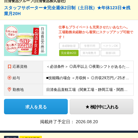
日清食品グループ(日清食品株式会社)
スタッフサポーター★完全週休2日制（土日祝）★年休123日★残
業月20H
仕事もプライベートも充実させたいあなたへ。
工場勤務未経験から着実にステップアップ可能で
す！
未経験歓迎
学歴不問
ベテランOK
完全週休2日
賞与複数月
面接1回
応募資格
＜必須条件＞ ◎高卒以上 ◎夜勤シフトがあるため、自動車や原付など、公共交通機関以外の通勤手段を確保できる方 女性が多数活躍しています！(労務管理をしていただくパート社員も、ほとんどが女性です) 2
給与
■技能職の場合 ＜月収例＞ ◎月収29万円／25才（月給＋残業20h+各種手当） ◎月収31万円／30才（月給＋残業20h+各種手当） ■月給22万540円以上 ★入社時の想定年収 420万円以上
勤務地
日清食品直轄工場（関東工場・静岡工場・関西工場・滋賀工場・下関工場） 【関東工場】茨城県取手市清水667-1 【静岡工場】静岡県焼津市相川17-2 【関西工場】滋賀県栗東市下鈎21-1 【滋賀工場】
求人を見る
検討中に入れる
掲載終了予定日：
2026.08.20