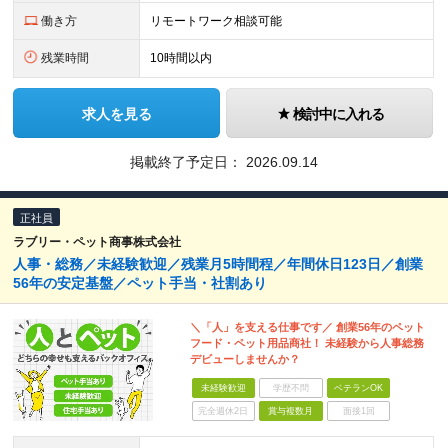
働き方
リモートワーク相談可能
残業時間
10時間以内
求人を見る
検討中に入れる
掲載終了予定日：
2026.09.14
正社員
ラブリー・ペット商事株式会社
人事・総務／未経験歓迎／残業月5時間程／年間休日123日／創業
56年の安定基盤／ペット手当・社割あり
＼「人」を支える仕事です／ 創業56年のペット
フード・ペット用品商社！ 未経験から人事総務
デビューしませんか？
未経験歓迎
学歴不問
ベテランOK
完全週休2日
賞与複数月
面接1回