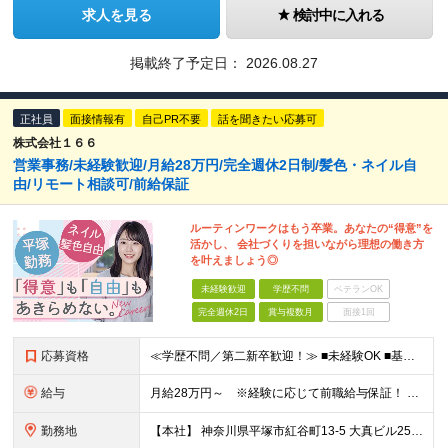
求人を見る
検討中に入れる
掲載終了予定日：
2026.08.27
正社員
面接情報有
自己PR不要
話を聞きたい応募可
株式会社１６６
営業事務/未経験歓迎/月給28万円/完全週休2日制/髪色・ネイル自
由/リモート相談可/前給保証
ルーティンワークはもう卒業。あなたの“得意”を
活かし、 会社づくりを担いながら理想の働き方
を叶えましょう◎
未経験歓迎
学歴不問
ベテランOK
完全週休2日
賞与複数月
面接1回
応募資格
≪学歴不問／第二新卒歓迎！≫ ■未経験OK ■基本的なPC操作ができる方（Excelの基本関数・Wordなど） 【こんな方にピッタリです】 ・ルーティンワークだけでなく、適性に合わせて業務の幅を広げ
給与
月給28万円～ ※経験に応じて前職給与保証！ ★頑張りはしっかり還元される環境です！ 月給28万円スタートという安定した収入に加え、 業績に連動した決算賞与（年2回）を支給します。 ※経験・能力を
勤務地
【本社】 神奈川県平塚市紅谷町13-5 大真ビル25階 ★満員電車のストレスとは無縁の環境！ 都心から通う場合、通勤ラッシュとは「逆方向」の電車になるため、 朝から満員電車でもみくちゃにされる…なん