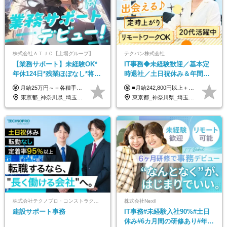
株式会社ＡＴＪＣ【上場グループ】
テクバン株式会社
【業務サポート】未経験OK*
IT事務◆未経験歓迎／基本定
年休124日*残業ほぼなし*将来
時退社／土日祝休み＆年間休
活かせる専門スキル
日123日／賞与年2回／研修制
月給25万円～＋各種手当（家族、資格、住宅など） ★ご経験をお持ちの方は前職給与保証！ ※試用期間は6ヶ月 ※上記には固定残業代（33,784円～／20時間分）を含みます。超過分は追加支給致します。 ※経験・スキル・能力を考慮して決定します。ご経験者の方の経験フェーズは不問です。 ＜各種手当＞ 住宅手当／家族手当／資格手当／特別手当など
■月給242,800円以上＋諸手当＋賞与年2回＋業績賞与 ※固定残業代32,813円～/20時間分を含む ※超過分は別途支給 ※経験・年齢を考慮の上、当社規定により決定 ※試用期間6ヵ月間（待遇に差異なし）
度充実／リモートOK
東京都_神奈川県_埼玉県_千葉県
東京都_神奈川県_埼玉県_千葉県
株式会社テクノプロ・コンストラクション
株式会社Nexil
建設サポート事務
IT事務#未経験入社90%#土日
休み#6カ月間の研修あり#年休