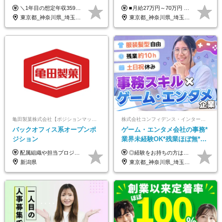
125日以上#残業月5h以下#リ
＼1年目の想定年収359万円～407万円／ 下記(1)～(3)のいずれかを、ご希望や適性を考慮したうえで決定します。 (1)月給23万1,000円＋賞与年2回（計2ヶ月分） (2)月給26万5,000円＋賞与なし （一律支給の業績手当6万6,200円を含む） (3)月給29万5,675円＋賞与なし （一律支給の業績手当6万6,200円＋固定残業手当15時間分／3万675円を含む※超過分は別途支給） ▼(3)の場合の入社時研修中の給与 月給26万5,000円＋賞与なし （一律支給の業績手当6万6,200円を含む） ※試用期間は2ヶ月間です。 期間中の給与・待遇に変更はありません。
■月給27万円～70万円 ※経験・スキルなどを考慮して決定します。 ※上記金額には固定残業代（月15時間相当分／26,300円～73,500円）を含みます。 超過分は別途支給します。 ★最大200万円の昇給アップを叶えたメンバーも！ ￣￣￣V￣￣￣￣￣￣￣￣￣￣￣￣￣￣￣￣￣￣￣ 社員の頑張りはしっかり評価・還元！ はじめは経験がなくても、頑張り次第で早期キャリアアップも狙える環境が充実！ 実際に、昇給で最大200万円給与が上がった先輩社員も活躍中！ 社員のモチベーションも高く維持しながら働けます◎ ★一人でも多くの方とお会いしたいと考えています！ ￣￣￣V￣￣￣￣￣￣￣￣￣￣￣￣￣￣￣￣￣￣￣￣ 現在活躍中の先輩たちの前職は、営業や飲食、 美容師や銀行員、アパレル店員など、多彩！ パソコンが苦手だったメンバーも今では第一線で活躍中です！
モート可
東京都_神奈川県_埼玉県_千葉県_大阪府_愛知県_北海道_青森県_岩手県_宮城県_秋田県_山形県_福島県_茨城県_栃木県_群馬県_新潟県_山梨県_長野県_富山県_石川県_福井県_静岡県_岐阜県_三重県_兵庫県_京都府_滋賀県_奈良県_和歌山県_広島県_岡山県_鳥取県_島根県_山口県_徳島県_香川県_愛媛県_高知県_福岡県_熊本県_佐賀県_長崎県_大分県_宮崎県_鹿児島県_沖縄県
東京都_神奈川県_埼玉県_千葉県_大阪府_愛知県_北海道_青森県_岩手県_宮城県_秋田県_山形県_福島県_茨城県_栃木県_群馬県_新潟県_山梨県_長野県_富山県_石川県_福井県_静岡県_岐阜県_三重県_兵庫県_京都府_滋賀県_奈良県_和歌山県_広島県_岡山県_鳥取県_島根県_山口県_徳島県_香川県_愛媛県_高知県_福岡県_熊本県_佐賀県_長崎県_大分県_宮崎県_鹿児島県_沖縄県
亀田製菓株式会社【ポジションマッチ登録】
株式会社コンフィデンス・インターワークス【東証グロース上場】
バックオフィス系オープンポ
ゲーム・エンタメ会社の事務*
ジション
業界未経験OK*残業ほぼ無*土
日祝休み*服装髪型ネイル自由
配属組織や担当プロジェクトにより異なります。 想定年収：450万円～1100万円 ※ご経験やスキルに応じて決定します。 ※上記想定年収はあくまでも目安の金額であり、 選考を通じて上下する可能性があります。
◎経験をお持ちの方は前職給与を考慮します！ 月給21万円～40万円＋残業代＋賞与 ＜評価は『総合評価』を採用＞ 当社では一人ひとりのスキルや貢献度に見合った『総合評価』を行っています。 担当者と定期的に面談を行うため「評価のポイント」や「今後の課題」なども明確。 評価の結果は昇給・賞与でしっかり反映いたします。
*好きが活かせる☆
新潟県
東京都_神奈川県_埼玉県_千葉県_大阪府_兵庫県_京都府_福岡県