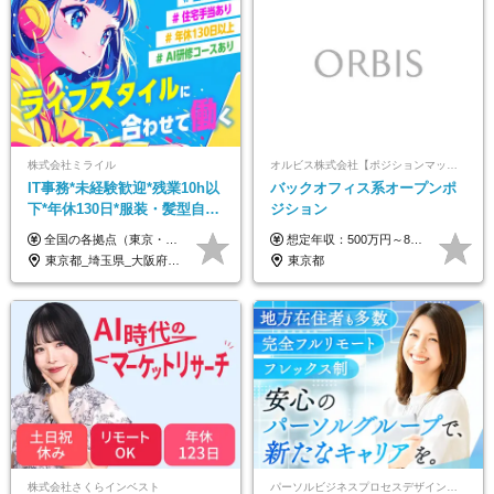
株式会社ミライル
オルビス株式会社【ポジションマッチ登録】
IT事務*未経験歓迎*残業10h以
バックオフィス系オープンポ
下*年休130日*服装・髪型自由
ジション
*AI研修あり*住宅手当あり*転
全国の各拠点（東京・埼玉・新潟・福岡・大阪）で募集中！ 給与は以下の通り、勤務地により異なります。 新潟勤務の場合 201,000円〜201,000円（試用期間変更なし）＋賞与 東京・埼玉勤務の場合 225,000円〜250,000円（試用期間 220,000円）＋賞与 福岡勤務の場合 182,000円〜220,000円（試用期間182,000円）＋賞与 大阪勤務の場合 210,000円〜210,000円（試用期間変更なし）＋賞与 初年度想定年収：280～300万円 ※残業代は全額支給します（1分単位でお支払いします） ※試用期間6ヵ月。試用期間中でも条件変わらず。 ※土日祝含めた勤務可能な方は、土日手当10,000円（毎月）を別途支給。
想定年収：500万円～800万円 ※ご経験やスキルに応じて決定します。 ※上記想定年収はあくまでも目安の金額であり、 選考を通じて上下する可能性があります。
勤なし
東京都_埼玉県_大阪府_新潟県_福岡県
東京都
株式会社さくらインベスト
パーソルビジネスプロセスデザイン株式会社 事業開発本部