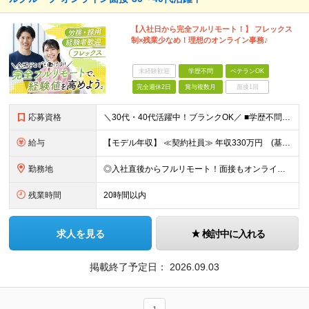
【入社日から完全フルリモート！】 フレックス
制×残業少なめ！理想のオンライン事務♪
未経験歓迎
学歴不問
ベテランOK
完全週休2日
賞与複数月
面接1回
応募資格
＼30代・40代活躍中！ブランクOK／ ■学歴不問 ■採用・人事労務などバックオフィス業務のご経験が1年以上ある方 ■安定した通信環境（通信速度が10Mbps以上）をお持ちの方 ＼こんな方にピッタリ
給与
【モデル年収】 ≪契約社員≫ 年収330万円 (基本給23万 ＋ 地区手当3万円 ＋ 賞与)：都内在住 年収264万円 (基本給21万 ＋ 賞与)：静岡県在住 --------------- ●月給
勤務地
◎入社直後からフルリモート！面接もオンラインで実施します 【豊洲本店】 東京都江東区豊洲3-2-20 豊洲フロント 7F ※(変更の範囲)上記を除く当社関連勤務地
残業時間
20時間以内
求人を見る
検討中に入れる
掲載終了予定日：
2026.09.03