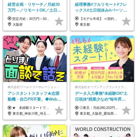
経営企画・リサーチ／月給30
経理事務#フルリモート#フレ
万円～／リモートOK／土日祝
ックス#土日祝休み#パーソル
休み／生成AIを活用できる方
グループ#年休120日以上#正社
想定月給：30万円～50万円程度＋各種手当＋賞与年2回 ※想定年収：400万円～600万円 ※経験・能力等考慮の上、規定により優遇 ※上記月給には固定残業代を含みます。固定残業代は、時間外労働の有無に関わらず月10時間分（月2.2万円（月収30万円の場合）～3.6万円（月収50万円の場合））を支給し、超過分は追加で支給します ※試用期間2ヶ月（待遇に差異なし） 【固定残業代について】 固定残業10時間分（22,000円～36,000円）を含む ※超過分は別途全額支給
【モデル年収】 ≪契約社員≫ 年収330万円 (基本給23万 ＋ 地区手当3万円 ＋ 賞与)：都内在住 年収264万円 (基本給21万 ＋ 賞与)：静岡県在住 --------------- ●月給21万円～28万9900円＋賞与（年2回）＋各種手当 ●1年目想定給与：年収264万円～364万円 ●経験やスキルに応じて優遇します！ ※お住まいの地域により0～3万円の地区手当を支給しております ※試用期間中（3ヶ月間）の雇用形態および待遇に差異はありません ※残業代については選考時に詳細をご説明します ※通算契約期間の上限は5年となります ≪アルバイト≫ ●時給1,250円～2,300円 ●経験やスキルに応じて優遇します！ ●ご希望に応じ、扶養内での勤務も可能です！ ※試用期間中の雇用形態および待遇に差異はありません
歓迎
員登用あり#服装自由
大阪府
東京都
株式会社ワールドコーポレーション 採用事業部【上場グループ】
株式会社オープンアップコンストラクション（東証プライム上場グループ）
アシスタントスタッフ★志望
データ入力事務*未経験OK*土
動機・自己PR不要。◆Web面
日祝休*残業少なめ*毎年昇給
談OK◆完全週休2日◆年収700
あり*面接1回*月収37万円可/o
★ 未経験スタートでも月収40万円以上も目指せます！ ★ ★ 試用期間6か月あり／給与・待遇に変更なし ★ ＼パターン①orパターン②で給与形態の選択が可能／ ＜パターン①＞ 月給+交通費+（残業代は全額別途支給） 【首都圏・関東・北信越】 月給30.0万円以上 【関西】 月給27.5万円以上 【中部】 月給26.5万円以上 【東北】 月給24.5万円以上 【北海道】 月給24.0万円以上 【九州・中四国】 月給25.5万円以上 ＜パターン②＞ 月給（固定残業代20H含む）+交通費+賞与年2回+残業代 （※20H場合を超過した場合は全額別途支給） 【首都圏・関東・北信越】 月給25.0万円以上 【関 西・中部】 月給24.5万円以上 【東 北・北海道・九州・中四国】 月給23.5万円以上 ※上記給与には固定残業代（月20H分）を含みます 固定残業代は残業の有無に関わらず支給し、超過分は別途全額支給いたします ①②の給与形態はご本人様と相談の上、最終的に会社が決定いたします （内定時に通知） ■給与改定年1回 ■(※)賞与年2回（昨年度支給実績2回／頑張りを評価） (※)支給条件に規定あり
◎東京：月給280,202円～402,430円 ◎大阪：月給269,824円～392,052円 ◎名古屋：月給285,967円～408,195円 ◎その他：月給265,212円～387,440円 ※試用期間3か月／待遇は研修期間中のみ変更あり （東京：23.9万円～、大阪：月給23.4万円～、名古屋：月給24.2万円～、その他：月給23.1万円～） ※固定残業代（配属後に支給）・一律手当を含む ※固定残業代は残業がない場合も支給し、超過分は別途支給する ※年齢、経験、能力を考慮し、支給額を決定します。
万円可/p13
東京都_神奈川県_埼玉県_千葉県_大阪府_愛知県_北海道_青森県_岩手県_宮城県_秋田県_山形県_福島県_茨城県_栃木県_群馬県_新潟県_山梨県_長野県_富山県_石川県_福井県_静岡県_岐阜県_三重県_兵庫県_京都府_滋賀県_奈良県_和歌山県_広島県_岡山県_鳥取県_島根県_山口県_徳島県_香川県_愛媛県_高知県_福岡県_佐賀県_長崎県_大分県_宮崎県_鹿児島県_沖縄県
東京都_大阪府_愛知県_北海道_宮城県_新潟県_石川県_静岡県_広島県_福岡県_沖縄県