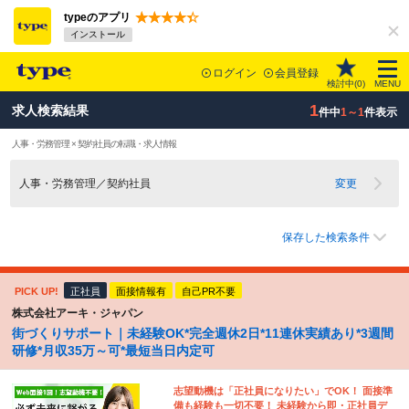
typeのアプリ
インストール
ログイン
会員登録
検討中(
0
)
MENU
1
求人検索結果
件中
1～1
件表示
人事・労務管理 × 契約社員の転職・求人情報
人事・労務管理／契約社員
変更
保存した検索条件
PICK UP!
正社員
面接情報有
自己PR不要
株式会社アーキ・ジャパン
街づくりサポート｜未経験OK*完全週休2日*11連休実績あり*3週間
研修*月収35万～可*最短当日内定可
志望動機は「正社員になりたい」でOK！ 面接準
備も経験も一切不要！ 未経験から即・正社員デ