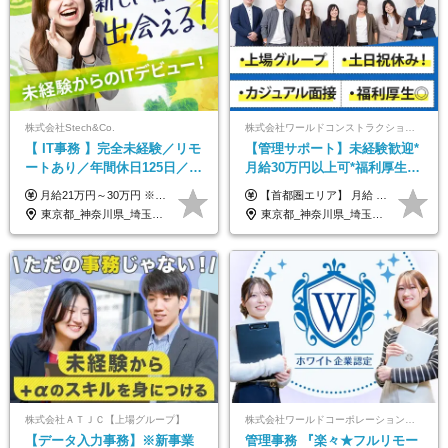
株式会社Stech&Co.
株式会社ワールドコンストラクション 【東証一部】 (ワールドホールディングス・グループ)
【 IT事務 】完全未経験／リモ
【管理サポート】未経験歓迎*
ートあり／年間休日125日／残
月給30万円以上可*福利厚生が
業なし／産休育休あり／服
充実！
月給21万円～30万円 ※試用期間3ヶ月間の待遇に変動はありません。 ※みなし残業代(月20時間分29,725円～)を含む。（※超過分は追加支給）
【首都圏エリア】 月給 291,800円以上 ＋ 各種手当 【北関東エリア】 月給 264,260円以上 ＋ 各種手当 【関西・四国エリア】 月給 278,040円以上 ＋ 各種手当 【中部エリア】 月給 278,040円以上 ＋ 各種手当 【北海道・東北エリア】 月給 247,000円以上 ＋ 各種手当 【九州エリア】 月給 235,540円以上 ＋ 各種手当 【中国エリア】 月給 250,460 円以上 ＋ 各種手当 ※全て年齢・経験・能力などを考慮します。 ※試用期間3ヶ月あり。その間の待遇に変動はありません。 ※固定残業代（20時間分）を含む 首都圏／37,800円以上 北関東／34,260円以上 関西・四国／36,040円以上 中部／36,040円以上 北海道・東北／32,000円以上 九州／30,540円以上 中国／32,460円以上 ※超過分は全額支給 初年度の年収 400万円～900万円
装・髪型自由／毎年昇給
東京都_神奈川県_埼玉県_千葉県_大阪府_愛知県_北海道_青森県_岩手県_宮城県_秋田県_山形県_福島県_茨城県_栃木県_群馬県_新潟県_山梨県_長野県_富山県_石川県_福井県_静岡県_岐阜県_三重県_兵庫県_京都府_滋賀県_奈良県_和歌山県_広島県_岡山県_鳥取県_島根県_山口県_徳島県_香川県_愛媛県_高知県_福岡県_熊本県_佐賀県_長崎県_大分県_宮崎県_鹿児島県_沖縄県
東京都_神奈川県_埼玉県_千葉県_大阪府_愛知県_北海道_青森県_岩手県_宮城県_秋田県_山形県_福島県_茨城県_栃木県_群馬県_新潟県_山梨県_長野県_富山県_石川県_福井県_静岡県_岐阜県_三重県_兵庫県_京都府_滋賀県_奈良県_和歌山県_広島県_岡山県_鳥取県_島根県_山口県_徳島県_香川県_愛媛県_高知県_福岡県_熊本県_佐賀県_長崎県_大分県_宮崎県_鹿児島県_沖縄県
株式会社ＡＴＪＣ【上場グループ】
株式会社ワールドコーポレーション 採用事業部【上場グループ】
【データ入力事務】※新事業
管理事務 『楽々★フルリモー