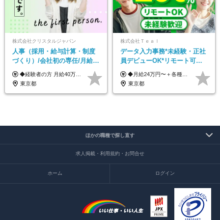
株式会社クリスタルジャパン
株式会社Ｔｅａｌ
人事（採用・給与計算・制度
データ入力事務*未経験・正社
づくり）/会社初の専任/月給40
員デビューOK*リモート可能*
万円～可/残業10h/土日祝休み/
年間休日124日*面接1回*実働
◆経験者の方 月給40万円～65万円＋賞与年2回 【給与イメージ】 人事経験5年程度：月給45万円～ ◆未経験の方 月給35万円～65万円＋賞与年2回 ※経験・スキルを考慮のうえ、優遇いたします。 ※試用期間は3ヶ月です。期間中の給与・待遇に変更はありません。 ※上記月給には、固定残業代（月45時間分／8.8万円～16.5万円）を含みます。 ※固定残業時間を超過した場合は、超過分を別途全額支給いたします。 【固定残業代について】 固定残業45時間分（88,000円～165,000円）を含む ※超過分は別途全額支給
◆月給24万円〜＋各種手当 ※残業代全額支給 ※試用期間6ヶ月（期間中も給与・待遇に変更なし）
年休120日以上
7.5時間
東京都
東京都
ほかの職種で探し直す
求人掲載・利用規約・お問合せ
ホーム
ログイン