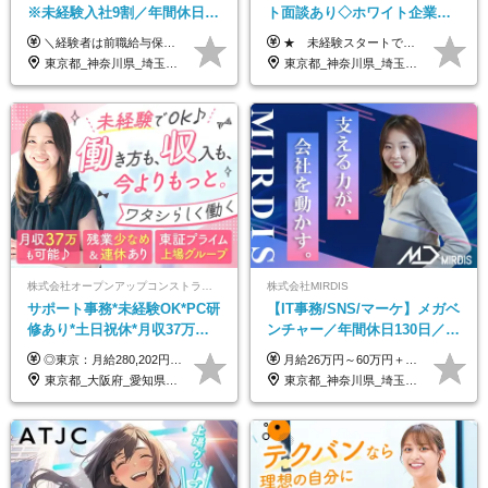
※未経験入社9割／年間休日
ト面談あり◇ホワイト企業認
124日／月 残業13h／土日祝休
定受賞◇完全週休2日◇賞与年
＼経験者は前職給与保証！／ 月給23万円～33万円＋各種手当 ☆給与改定年2回あり！ ※上記金額には固定残業代（31,081円～44,595円／20時間分）を含みます。 ※超過分は別途支給します。 ★試用期間：6ヶ月 未経験の場合、試用期間中は月給21万円（固定残業代12,353円／8時間分）となります。ただし、2026年7月1日以降は給与改定に伴い、試用期間の途中であっても、月給230,000円（固定残業代31,081円／20時間分）を適用します。 ※超過分は別途支給します。
★ 未経験スタートでも月収40万円以上も目指せます！ ★ ★ 試用期間6か月あり／給与・待遇に変更なし ★ ＼パターン①orパターン②で給与形態の選択が可能／ ＜パターン①＞ 月給+交通費+（残業代は全額別途支給） 【首都圏・関東・北信越】 月給30.0万円以上 【関西】 月給27.5万円以上 【中部】 月給26.5万円以上 【東北】 月給24.5万円以上 【北海道】 月給24.0万円以上 【九州・中四国】 月給25.5万円以上 ＜パターン②＞ 月給（固定残業代20H含む）+交通費+賞与年2回+残業代 （※20H場合を超過した場合は全額別途支給） 【首都圏・関東・北信越】 月給25.0万円以上 【関 西・中部】 月給24.5万円以上 【東 北・北海道・九州・中四国】 月給23.5万円以上 ※上記給与には固定残業代（月20H分）を含みます 固定残業代は残業の有無に関わらず支給し、超過分は別途全額支給いたします ①②の給与形態はご本人様と相談の上、最終的に会社が決定いたします （内定時に通知） ■給与改定年1回 ■(※)賞与年2回（昨年度支給実績2回／頑張りを評価） (※)支給条件に規定あり
み／給与改定年2回
2回 /p13
東京都_神奈川県_埼玉県_千葉県
東京都_神奈川県_埼玉県_千葉県_大阪府_愛知県_北海道_青森県_岩手県_宮城県_秋田県_山形県_福島県_茨城県_栃木県_群馬県_新潟県_山梨県_長野県_富山県_石川県_福井県_静岡県_岐阜県_三重県_兵庫県_京都府_滋賀県_奈良県_和歌山県_広島県_岡山県_鳥取県_島根県_山口県_徳島県_香川県_愛媛県_高知県_福岡県_熊本県_佐賀県_長崎県_大分県_宮崎県_鹿児島県_沖縄県
株式会社オープンアップコンストラクション（東証プライム上場グループ）
株式会社MIRDIS
サポート事務*未経験OK*PC研
【IT事務/SNS/マーケ】メガベ
修あり*土日祝休*月収37万円
ンチャー／年間休日130日／
可*面接1回/o
SNS業務／リモート可能／未
◎東京：月給280,202円～402,430円 ◎大阪：月給269,824円～392,052円 ◎名古屋：月給285,967円～408,195円 ◎その他：月給265,212円～387,440円 ※試用期間3か月／待遇は研修期間中のみ変更あり （東京：23.9万円～、大阪：月給23.4万円～、名古屋：月給24.2万円～、その他：月給23.1万円～） ※固定残業代（配属後に支給）・一律手当を含む ※固定残業代は残業がない場合も支給し、超過分は別途支給する ※年齢、経験、能力を考慮し、支給額を決定します。
月給26万円～60万円＋賞与1回＋各種手当 ★Point：経験者の方は100％年収UPでの待遇提示も可能！ ※試用期間6カ月 ※期間中は月給23万円以上～スタート ※期間中は契約社員
経験◎
東京都_大阪府_愛知県_北海道_宮城県_新潟県_石川県_静岡県_広島県_福岡県_沖縄県
東京都_神奈川県_埼玉県_千葉県