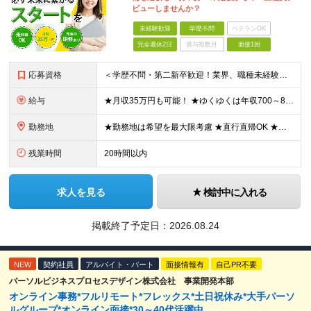
ビューしませんか？
未経験歓迎
学歴不問
ベテランOK
完全週休2日
賞与複数月
面接1回
応募資格
＜学歴不問・第二新卒歓迎！業界、職種未経験歓迎！20代～30代活躍中＞ ★35歳以下の方（若年層の長期キャリア形成を図るため） ★フリーター・正社員未経験・社会人未経験OK ★転職回数が多い方もぜひ
給与
★月収35万円も可能！ ★ゆくゆくは年収700～800万円も！ ★手当が多数あり ・残業手当（100％）★1分単位で支給 ・資格手当（最大月6万円） ・結婚/出産祝金（最大3万円） 【首都圏・北関東
勤務地
★勤務地は希望を最大限考慮 ★直行直帰OK ★車通勤のエリアもあり ★研修は、下記いずれかの研修センターで行います ・東京校（東京本社とアクセスは同様） ・大阪校（大阪府大阪市中央区道修町 2-1-1
残業時間
20時間以内
求人を見る
検討中に入れる
掲載終了予定日：
2026.08.24
NEW
契約社員
アルバイト・パート
面接情報有
自己PR不要
パーソルビジネスプロセスデザイン株式会社 事業開発本部
オンライン事務*フルリモート*フレックス*土日祝休み*大手パーソ
ルグループ*オンライン面接*30～40代活躍中