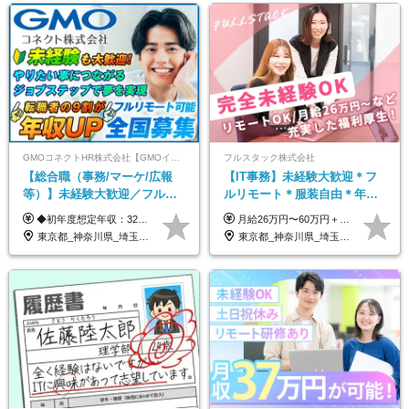
GMOコネクトHR株式会社【GMOインターネットグループ】
フルスタック株式会社
【総合職（事務/マーケ/広報
【IT事務】未経験大歓迎＊フ
等）】未経験大歓迎／フルリ
ルリモート＊服装自由＊年休
モ可で全国募集！年収アップ
125日以上＊残業なし＊月給26
◆初年度想定年収：320万円〜840万円 【関東／一都三県】月給24万円〜70万円 【関西・東海地方】月給23万円〜65万円 【その他の地方等】月給22万円〜60万円 ※ご経験・スキル・前職給与などを考慮の上決定いたします。 ◉固定残業代制（固定残業代10,000円含） 固定残業代は7時間分・時間超過分は追加支給 ≪月給例≫ ・月給54万円（29歳／入社3年目） ・月給38万円（26歳／入社2年目） ・月給28万円（24歳／入社1年目） ※試用期間は6ヶ月で、その間の雇用形態は契約社員です。そのほかの条件に変更はありません。
月給26万円〜60万円＋諸手当＋インセンティブ（２種）＋賞与 ★Point 設立から9ヶ月で全社員2万円の昇給実績 ※成果はしっかりと還元いたします！ ★Point 100％年収UPでの待遇提示も可能！ ※経験者であれば、100％年収アップも実現可能です。 ※試用期間最大2ヶ月/月給22万円〜
多数★年休最大130日★
万円以上
東京都_神奈川県_埼玉県_千葉県_大阪府_愛知県_北海道_青森県_岩手県_宮城県_秋田県_山形県_福島県_茨城県_栃木県_群馬県_新潟県_山梨県_長野県_富山県_石川県_福井県_静岡県_岐阜県_三重県_兵庫県_京都府_滋賀県_奈良県_和歌山県_広島県_岡山県_鳥取県_島根県_山口県_徳島県_香川県_愛媛県_高知県_福岡県_熊本県_佐賀県_長崎県_大分県_宮崎県_鹿児島県_沖縄県
東京都_神奈川県_埼玉県_千葉県_茨城県