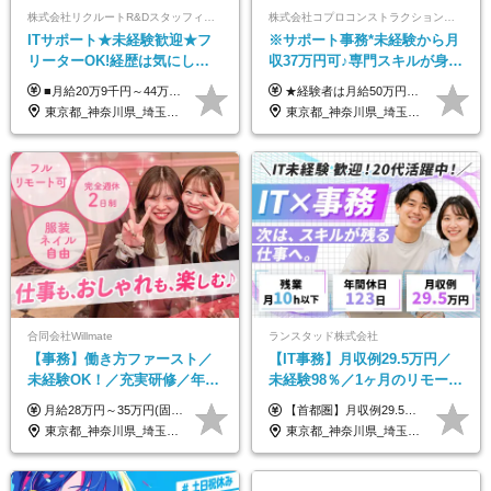
株式会社リクルートR&Dスタッフィング【リクルートグループ】
株式会社コプロコンストラクション【東証プライム上場コプロ・ホールディングス子会社】
ITサポート★未経験歓迎★フ
※サポート事務*未経験から月
リーターOK!経歴は気にしな
収37万円可♪専門スキルが身に
くて大丈夫★超大手リクルー
付く！Web面接＆リモート研
■月給20万9千円～44万円 ※経験・能力・前給を考慮の上、決定いたします ※時間外手当100％支給 ※派遣就業先が変更となる場合には、就業規則、労使協定等に基づき賃金が変更となる可能性があります 「とにかく私生活重視」「残業があっても稼ぎたい」といった希望も配属の際に考慮します。 ＜手当＞ ■職務担当手当 ■通勤手当（上限月3万円） ■残業手当（全額支給） ■住宅手当（5割を会社負担／就業規則に定めるところによる） ■扶養手当 ■別居手当 ■資格試験受講料補助（資格ごとに社内規定により決定） ■資格取得奨励金 （資格により2万円～20万円の祝金支給） ◎一例 ・基本情報技術者（5万円） ・プロジェクトマネージャー試験（10万円） ・応用情報技術者試験（10万円） ・ITストラテジスト試験（10万円） ・エンベデッドシステムスペシャリスト試験（10万円） ・ディジタル技術検定（情報1級：10万円、制御1級：10万円、情報2級、制御2級：5万円 ・TOEIC（R）テスト（600～729点：5万円、 730～799点：10万円、800点以上：15万円） など
★経験者は月給50万円～90万円 【首都圏】 月給30万1230円〜 ⇒基本22万7000円+地域6万4230円+皆勤1万円 【群馬/栃木/茨城】 月給28万1090円〜 ⇒基本23万4000円+地域3万7090円+皆勤1万円 【大阪/京都/兵庫】 月給30万130円〜 ⇒基本23万5000円+地域5万5130円+皆勤1万円 【静岡/愛知/岐阜/三重】 月給28万5840円〜 ⇒基本23万円+地域4万5840円+皆勤1万円 【北海道】 月給25万2960円〜 ⇒基本22万4000円+地域1万8960円+皆勤1万円 【福岡/佐賀/長崎/大分/熊本】 月給25万800円〜 ⇒基本21万8000円+地域2万2800円+皆勤1万円 【宮城/山形/福島】 月給25万580円〜 ⇒基本21万8000円+地域2万2580円+皆勤1万円 【広島/岡山/山口】 月給27万1090円〜 ⇒基本23万4000円+地域2万7090円+皆勤1万円 ※残業代は1分単位で全額支給（みなし残業制度なし） ※上記給与は最低支給額です。経験・能力に応じて決定致します ※試用期間1ヶ月、最大6ヶ月まで延長する可能性あり(条件変更なし) ※今期より新賃金体系へ移行しました。詳細は面接時にご説明します
トグループの正社員/sg
修も充実♪/a
東京都_神奈川県_埼玉県_千葉県_大阪府_愛知県_青森県_岩手県_宮城県_秋田県_山形県_福島県_茨城県_栃木県_群馬県_山梨県_長野県_福井県_静岡県_岐阜県_三重県_兵庫県_京都府_滋賀県_奈良県_広島県_岡山県_山口県_香川県_福岡県_熊本県_佐賀県_長崎県_大分県_宮崎県_鹿児島県
東京都_神奈川県_埼玉県_大阪府_愛知県_北海道_宮城県_広島県_福岡県
合同会社Willmate
ランスタッド株式会社
【事務】働き方ファースト／
【IT事務】月収例29.5万円／
未経験OK！／充実研修／年休
未経験98％／1ヶ月のリモート
127日～／残業なし／平均20代
研修／既卒・第二新卒歓迎／
月給28万円～35万円(固定残業代含む)+インセンティブ＋各種手当 ※経験・能力等を考慮の上、決定します。 ※残業はほとんどありませんが、発生した場合は時間外手当を100％支給します。 【固定残業代について】 なし（残業代は、実際の労働時間に応じて別途全額支給）
【首都圏】月収例29.5万円（月給26万円＋諸手当） 【東海・関西】月収例28.5万円（月給25万円＋諸手当） 【九州】月収例26万円（月給23万円＋諸手当） ※経験・スキル・前職給与を踏まえ、総合的に判断して決定します。 例：首都圏 月収例31万円（月給27万円＋諸手当） ◆各種手当 ・通勤手当（上限4万円まで） ・残業代手当（1分単位で全額支給） ※固定残業代制は採用しておりません ・資格取得支援 ◆昇給：年1回 ◆補足 ・研修中1ヶ月間は、時給1670円となります。 ・試用期間6ヶ月あり。その間の待遇に変更はありません。 ※詳細は面接時にご案内します。
／リモートOK
年間休日123日/OW
東京都_神奈川県_埼玉県_千葉県_大阪府_愛知県_北海道_青森県_岩手県_宮城県_秋田県_山形県_福島県_茨城県_栃木県_群馬県_新潟県_山梨県_長野県_富山県_石川県_福井県_静岡県_岐阜県_三重県_兵庫県_京都府_滋賀県_奈良県_和歌山県_広島県_岡山県_鳥取県_島根県_山口県_徳島県_香川県_愛媛県_高知県_福岡県_熊本県_佐賀県_長崎県_大分県_宮崎県_鹿児島県_沖縄県_海外
東京都_神奈川県_埼玉県_千葉県_大阪府_愛知県_兵庫県_京都府_福岡県