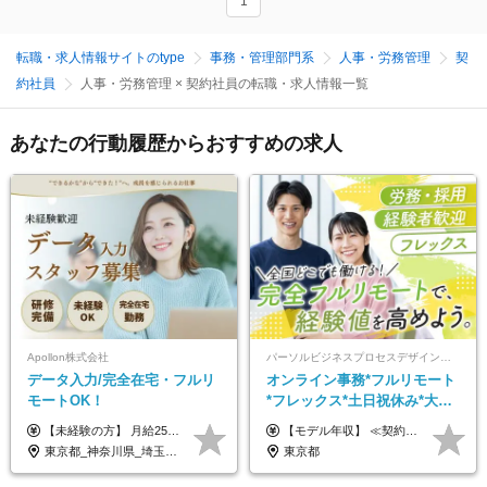
1
転職・求人情報サイトのtype
事務・管理部門系
人事・労務管理
契
約社員
人事・労務管理 × 契約社員の転職・求人情報一覧
あなたの行動履歴からおすすめの求人
Apollon株式会社
パーソルビジネスプロセスデザイン株式会社 事業開発本部
データ入力/完全在宅・フルリ
オンライン事務*フルリモート
モートOK！
*フレックス*土日祝休み*大手
パーソルグループ*オンライン
【未経験の方】 月給25.5万円以上＋各種手当 【事務経験3年以上の方】 月給28万円以上＋各種手当 ※経験・スキル・年齢を考慮の上、決定します ※試用期間：3ヶ月(雇用形態は正社員、給与・待遇に変更はありません) ※残業代は全額別途支給 ※昇給：年1回（査定あり） ※賞与：年3回（業績に応じて支給） ＼努力がしっかり評価される環境です！／ 「どんなスキルを身につければ昇給できるか」が明確だから、 着実に成長しながら収入アップを目指せます。
【モデル年収】 ≪契約社員≫ 年収330万円 (基本給23万 ＋ 地区手当3万円 ＋ 賞与)：都内在住 年収264万円 (基本給21万 ＋ 賞与)：静岡県在住 --------------- ●月給21万円～28万9900円＋賞与（年2回）＋各種手当 ●1年目想定給与：年収264万円～364万円 ●経験やスキルに応じて優遇します！ ※お住まいの地域により0～3万円の地区手当を支給しております ※試用期間中（3ヶ月間）の雇用形態および待遇に差異はありません ※残業代については選考時に詳細をご説明します ※通算契約期間の上限は5年となります ≪アルバイト≫ ●時給1,250円～2,300円 ●経験やスキルに応じて優遇します！ ●ご希望に応じ、扶養内での勤務も可能です！ ※試用期間中の雇用形態および待遇に差異はありません
面接*30～40代活躍中
東京都_神奈川県_埼玉県_千葉県_大阪府_愛知県_北海道_青森県_岩手県_宮城県_秋田県_山形県_福島県_茨城県_栃木県_群馬県_新潟県_山梨県_長野県_富山県_石川県_福井県_静岡県_岐阜県_三重県_兵庫県_京都府_滋賀県_奈良県_和歌山県_広島県_岡山県_鳥取県_島根県_山口県_徳島県_香川県_愛媛県_高知県_福岡県_熊本県_佐賀県_長崎県_大分県_宮崎県_鹿児島県_沖縄県
東京都