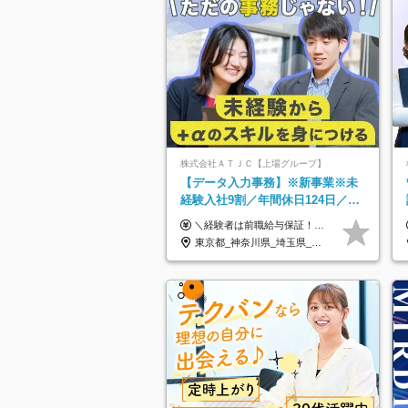
株式会社ＡＴＪＣ【上場グループ】
【データ入力事務】※新事業※未
経験入社9割／年間休日124日／月
残業13h／土日祝休み／給与改定
＼経験者は前職給与保証！／ 月給23万円～33万円＋各種手当 ☆給与改定年2回あり！ ※上記金額には固定残業代（31,081円～44,595円／20時間分）を含みます。 ※超過分は別途支給します。 ★試用期間：6ヶ月 未経験の場合、試用期間中は月給21万円（固定残業代12,353円／8時間分）となります。ただし、2026年7月1日以降は給与改定に伴い、試用期間の途中であっても、月給230,000円（固定残業代31,081円／20時間分）を適用します。 ※超過分は別途支給します。
年2回
東京都_神奈川県_埼玉県_千葉県