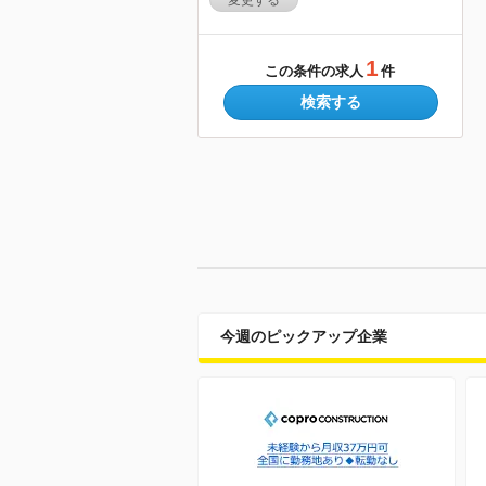
変更する
1
この条件の求人
件
検索する
今週のピックアップ企業