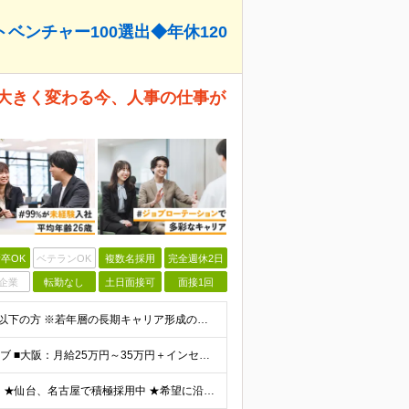
ベンチャー100選出◆年休120
が大きく変わる今、人事の仕事が
卒OK
ベテランOK
複数名採用
完全週休2日
企業
転勤なし
土日面接可
面接1回
◆職種・業種・社会人未経験歓迎！ ◆学歴不問 ◆34歳以下の方 ※若年層の長期キャリア形成のため ◎メンバーの99％が未経験入社 ◎人柄・ポテンシャル重視採用 ◎早期から活躍したい方大歓迎 経験や
■東京（首都圏）：月給27万円～35万円＋インセンティブ ■大阪：月給25万円～35万円＋インセンティブ ■その他地方：月給23万円～35万円＋インセンティブ ※上記の額には下記の固定残業代を含みま
★東京、大阪、福岡など、各拠点を中心とした全国採用 ★仙台、名古屋で積極採用中 ★希望に沿わない転勤なし ★U・Iターン歓迎 ■東京本社 東京都渋谷区道玄坂2-25-12 道玄坂通3階3-1a ■