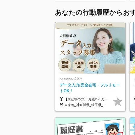
あなたの行動履歴からお
Apollon株式会社
データ入力/完全在宅・フルリモー
トOK！
【未経験の方】 月給25.5万円以上＋各種手当 【事務経験3年以上の方】 月給28万円以上＋各種手当 ※経験・スキル・年齢を考慮の上、決定します ※試用期間：3ヶ月(雇用形態は正社員、給与・待遇に変更はありません) ※残業代は全額別途支給 ※昇給：年1回（査定あり） ※賞与：年3回（業績に応じて支給） ＼努力がしっかり評価される環境です！／ 「どんなスキルを身につければ昇給できるか」が明確だから、 着実に成長しながら収入アップを目指せます。
東京都_神奈川県_埼玉県_千葉県_大阪府_愛知県_北海道_青森県_岩手県_宮城県_秋田県_山形県_福島県_茨城県_栃木県_群馬県_新潟県_山梨県_長野県_富山県_石川県_福井県_静岡県_岐阜県_三重県_兵庫県_京都府_滋賀県_奈良県_和歌山県_広島県_岡山県_鳥取県_島根県_山口県_徳島県_香川県_愛媛県_高知県_福岡県_熊本県_佐賀県_長崎県_大分県_宮崎県_鹿児島県_沖縄県