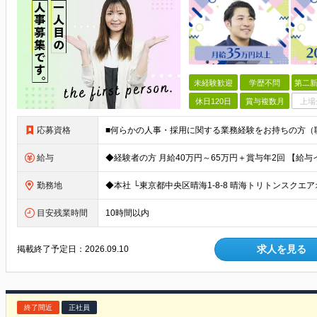
未経験歓迎
学歴不問
第二新
休日120日
賞与複数月
上場
応募資格
給与
勤務地
目安残業時間
10時間以内
求人を見る
掲載終了予定日：
2026.09.10
終了間近
正社員