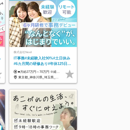
株式会社Nexil
あ
IT事務#未経験入社90%#土日休み
#6カ月間の研修あり#年休125日以
上#残業月5h以下#リモート可
■月給27万円～70万円 ※経験・スキルなどを考慮して決定します。 ※上記金額には固定残業代（月15時間相当分／26,300円～73,500円）を含みます。 超過分は別途支給します。 ★最大200万円の昇給アップを叶えたメンバーも！ ￣￣￣V￣￣￣￣￣￣￣￣￣￣￣￣￣￣￣￣￣￣￣ 社員の頑張りはしっかり評価・還元！ はじめは経験がなくても、頑張り次第で早期キャリアアップも狙える環境が充実！ 実際に、昇給で最大200万円給与が上がった先輩社員も活躍中！ 社員のモチベーションも高く維持しながら働けます◎ ★一人でも多くの方とお会いしたいと考えています！ ￣￣￣V￣￣￣￣￣￣￣￣￣￣￣￣￣￣￣￣￣￣￣￣ 現在活躍中の先輩たちの前職は、営業や飲食、 美容師や銀行員、アパレル店員など、多彩！ パソコンが苦手だったメンバーも今では第一線で活躍中です！
東京都_神奈川県_埼玉県_千葉県_大阪府_愛知県_北海道_青森県_岩手県_宮城県_秋田県_山形県_福島県_茨城県_栃木県_群馬県_新潟県_山梨県_長野県_富山県_石川県_福井県_静岡県_岐阜県_三重県_兵庫県_京都府_滋賀県_奈良県_和歌山県_広島県_岡山県_鳥取県_島根県_山口県_徳島県_香川県_愛媛県_高知県_福岡県_熊本県_佐賀県_長崎県_大分県_宮崎県_鹿児島県_沖縄県