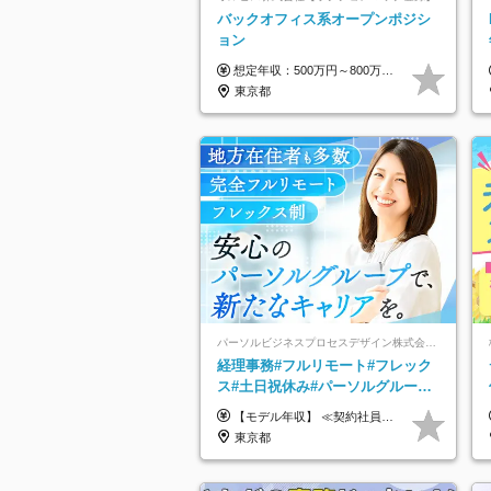
バックオフィス系オープンポジシ
ョン
想定年収：500万円～800万円 ※ご経験やスキルに応じて決定します。 ※上記想定年収はあくまでも目安の金額であり、 選考を通じて上下する可能性があります。
東京都
パーソルビジネスプロセスデザイン株式会社 事業開発本部
経理事務#フルリモート#フレック
ス#土日祝休み#パーソルグループ#
年休120日以上#正社員登用あり#
【モデル年収】 ≪契約社員≫ 年収330万円 (基本給23万 ＋ 地区手当3万円 ＋ 賞与)：都内在住 年収264万円 (基本給21万 ＋ 賞与)：静岡県在住 --------------- ●月給21万円～28万9900円＋賞与（年2回）＋各種手当 ●1年目想定給与：年収264万円～364万円 ●経験やスキルに応じて優遇します！ ※お住まいの地域により0～3万円の地区手当を支給しております ※試用期間中（3ヶ月間）の雇用形態および待遇に差異はありません ※残業代については選考時に詳細をご説明します ※通算契約期間の上限は5年となります ≪アルバイト≫ ●時給1,250円～2,300円 ●経験やスキルに応じて優遇します！ ●ご希望に応じ、扶養内での勤務も可能です！ ※試用期間中の雇用形態および待遇に差異はありません
服装自由
東京都