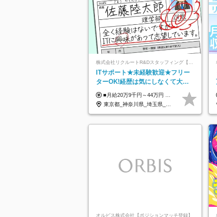
株式会社リクルートR&Dスタッフィング【リクルートグループ】
ITサポート★未経験歓迎★フリー
ターOK!経歴は気にしなくて大丈
夫★超大手リクルートグループの
■月給20万9千円～44万円 ※経験・能力・前給を考慮の上、決定いたします ※時間外手当100％支給 ※派遣就業先が変更となる場合には、就業規則、労使協定等に基づき賃金が変更となる可能性があります 「とにかく私生活重視」「残業があっても稼ぎたい」といった希望も配属の際に考慮します。 ＜手当＞ ■職務担当手当 ■通勤手当（上限月3万円） ■残業手当（全額支給） ■住宅手当（5割を会社負担／就業規則に定めるところによる） ■扶養手当 ■別居手当 ■資格試験受講料補助（資格ごとに社内規定により決定） ■資格取得奨励金 （資格により2万円～20万円の祝金支給） ◎一例 ・基本情報技術者（5万円） ・プロジェクトマネージャー試験（10万円） ・応用情報技術者試験（10万円） ・ITストラテジスト試験（10万円） ・エンベデッドシステムスペシャリスト試験（10万円） ・ディジタル技術検定（情報1級：10万円、制御1級：10万円、情報2級、制御2級：5万円 ・TOEIC（R）テスト（600～729点：5万円、 730～799点：10万円、800点以上：15万円） など
正社員/sg
東京都_神奈川県_埼玉県_千葉県_大阪府_愛知県_青森県_岩手県_宮城県_秋田県_山形県_福島県_茨城県_栃木県_群馬県_山梨県_長野県_福井県_静岡県_岐阜県_三重県_兵庫県_京都府_滋賀県_奈良県_広島県_岡山県_山口県_香川県_福岡県_熊本県_佐賀県_長崎県_大分県_宮崎県_鹿児島県
オルビス株式会社【ポジションマッチ登録】