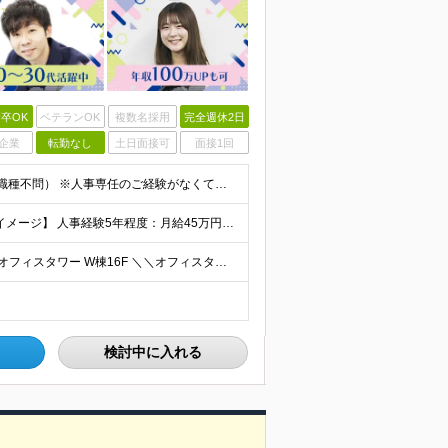
卒OK
ベテランOK
複数名採用
完全週休2日
企業
転勤なし
土日面接可
面接1回
■何らかの人事・採用に関する業務経験をお持ちの方（職種不問） ※人事専任のご経験がなくても構いません。 総務や経理と兼務などで採用や労務に携わっていたという方も歓迎します ■学歴不問 ＜こんな方
◆経験者の方 月給40万円～65万円＋賞与年2回 【給与イメージ】 人事経験5年程度：月給45万円～ ◆未経験の方 月給35万円～65万円＋賞与年2回 ※経験・スキルを考慮のうえ、優遇いたします
◆本社 └東京都中央区晴海1-8-8 晴海トリトンスクエアオフィスタワー W棟16F ＼＼オフィスタワー内には商業施設が多数併設／／ カフェやレストラン、コンビニやスーパー、 100円ショップなど様
検討中に入れる