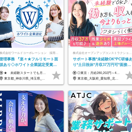
株式会社ワールドコーポレーション 採用事業部【上場グループ】
株式会社オープンアップコンストラクション（東証プライム上場グループ）
管理事務 『楽々★フルリモート面
サポート事務*未経験OK*PC研修
談あり◇ホワイト企業認定受賞◇
り*土日祝休*月収37万円可*面接1
完全週休2日◇賞与年2回 /p13
回/o
★ 未経験スタートでも月収40万円以上も目指せます！ ★ ★ 試用期間6か月あり／給与・待遇に変更なし ★ ＼パターン①orパターン②で給与形態の選択が可能／ ＜パターン①＞ 月給+交通費+（残業代は全額別途支給） 【首都圏・関東・北信越】 月給30.0万円以上 【関西】 月給27.5万円以上 【中部】 月給26.5万円以上 【東北】 月給24.5万円以上 【北海道】 月給24.0万円以上 【九州・中四国】 月給25.5万円以上 ＜パターン②＞ 月給（固定残業代20H含む）+交通費+賞与年2回+残業代 （※20H場合を超過した場合は全額別途支給） 【首都圏・関東・北信越】 月給25.0万円以上 【関 西・中部】 月給24.5万円以上 【東 北・北海道・九州・中四国】 月給23.5万円以上 ※上記給与には固定残業代（月20H分）を含みます 固定残業代は残業の有無に関わらず支給し、超過分は別途全額支給いたします ①②の給与形態はご本人様と相談の上、最終的に会社が決定いたします （内定時に通知） ■給与改定年1回 ■(※)賞与年2回（昨年度支給実績2回／頑張りを評価） (※)支給条件に規定あり
◎東京：月給280,202円～402,430円 ◎大阪：月給269,824円～392,052円 ◎名古屋：月給285,967円～408,195円 ◎その他：月給265,212円～387,440円 ※試用期間3か月／待遇は研修期間中のみ変更あり （東京：23.9万円～、大阪：月給23.4万円～、名古屋：月給24.2万円～、その他：月給23.1万円～） ※固定残業代（配属後に支給）・一律手当を含む ※固定残業代は残業がない場合も支給し、超過分は別途支給する ※年齢、経験、能力を考慮し、支給額を決定します。
東京都_神奈川県_埼玉県_千葉県_大阪府_愛知県_北海道_青森県_岩手県_宮城県_秋田県_山形県_福島県_茨城県_栃木県_群馬県_新潟県_山梨県_長野県_富山県_石川県_福井県_静岡県_岐阜県_三重県_兵庫県_京都府_滋賀県_奈良県_和歌山県_広島県_岡山県_鳥取県_島根県_山口県_徳島県_香川県_愛媛県_高知県_福岡県_熊本県_佐賀県_長崎県_大分県_宮崎県_鹿児島県_沖縄県
東京都_大阪府_愛知県_北海道_宮城県_新潟県_石川県_静岡県_広島県_福岡県_沖縄県