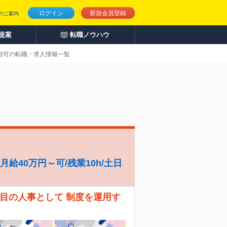
ログイン
新規会員登録
のご案内
人提案
転職ノウハウ
通勤可の転職・求人情報一覧
給40万円～可/残業10h/土日
人目の人事として 制度を運用す