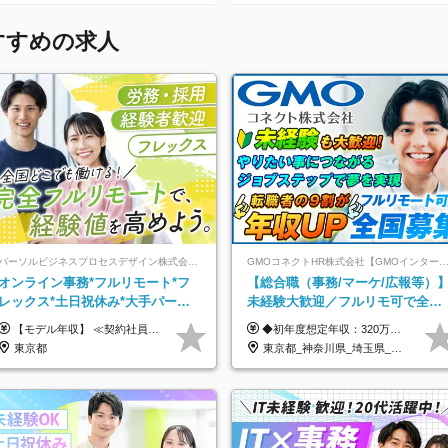
すすめの求人
パーソルビジネスプロセスデザイン株式会社 事業開発本部
GMOコネクトHR株式会社【GMOインターネットグルー
オンライン事務*フルリモート*フ
【総合職（事務/マーケ/広報等）
レックス*土日祝休み*大手パーソ
未経験大歓迎／フルリモ可で全国
ルグループ*オンライン面接*30～
募集！年収アップ多数★年休最大
【モデル年収】 ≪契約社員≫ 年収330万円 (基本給23万 ＋ 地区手当3万円 ＋ 賞与)：都内在住 年収264万円 (基本給21万 ＋ 賞与)：静岡県在住 --------------- ●月給21万円～28万9900円＋賞与（年2回）＋各種手当 ●1年目想定給与：年収264万円～364万円 ●経験やスキルに応じて優遇します！ ※お住まいの地域により0～3万円の地区手当を支給しております ※試用期間中（3ヶ月間）の雇用形態および待遇に差異はありません ※残業代については選考時に詳細をご説明します ※通算契約期間の上限は5年となります ≪アルバイト≫ ●時給1,250円～2,300円 ●経験やスキルに応じて優遇します！ ●ご希望に応じ、扶養内での勤務も可能です！ ※試用期間中の雇用形態および待遇に差異はありません
◆初年度想定年収：320万円〜840万円 【関東／一都三県】月給24万円〜70万円 【関西・東海地方】月給23万円〜65万円 【その他の地方等】月給22万円〜60万円 ※ご経験・スキル・前職給与などを考慮の上決定いたします。 ◉固定残業代制（固定残業代10,000円含） 固定残業代は7時間分・時間超過分は追加支給 ≪月給例≫ ・月給54万円（29歳／入社3年目） ・月給38万円（26歳／入社2年目） ・月給28万円（24歳／入社1年目） ※試用期間は6ヶ月で、その間の雇用形態は契約社員です。そのほかの条件に変更はありません。
40代活躍中
130日★
東京都
東京都_神奈川県_埼玉県_千葉県_大阪府_愛知県_北海道_青森県_岩手県_宮城県_秋田県_山形県_福島県_茨城県_栃木県_群馬県_新潟県_山梨県_長野県_富山県_石川県_福井県_静岡県_岐阜県_三重県_兵庫県_京都府_滋賀県_奈良県_和歌山県_広島県_岡山県_鳥取県_島根県_山口県_徳島県_香川県_愛媛県_高知県_福岡県_熊本県_佐賀県_長崎県_大分県_宮崎県_鹿児島県_沖縄県