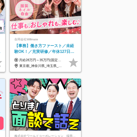
合同会社Willmate
【事務】働き方ファースト／未経
既
験OK！／充実研修／年休127日～
／残業なし／平均20代／リモート
月給28万円～35万円(固定残業代含む)+インセンティブ＋各種手当 ※経験・能力等を考慮の上、決定します。 ※残業はほとんどありませんが、発生した場合は時間外手当を100％支給します。 【固定残業代について】 なし（残業代は、実際の労働時間に応じて別途全額支給）
OK
東京都_神奈川県_埼玉県_千葉県_大阪府_愛知県_北海道_青森県_岩手県_宮城県_秋田県_山形県_福島県_茨城県_栃木県_群馬県_新潟県_山梨県_長野県_富山県_石川県_福井県_静岡県_岐阜県_三重県_兵庫県_京都府_滋賀県_奈良県_和歌山県_広島県_岡山県_鳥取県_島根県_山口県_徳島県_香川県_愛媛県_高知県_福岡県_熊本県_佐賀県_長崎県_大分県_宮崎県_鹿児島県_沖縄県_海外
株式会社ワールドコーポレーション 採用事業部【上場グループ】