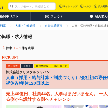
サイトマップ
ヘルプ
求人掲載
検討中リスト
スカウト
AIの求
門系
人事・労務管理
自転車通勤可
人事・労務管理 × 自転車
の転職・求人情報
1
1～1
件中
件を表示
PICK UP!
終了間近
正社員
面接情報有
自己PR不要
株式会社クリスタルジャパン
人事（採用・給与計算・制度づくり）/会社初の専任/月
祝休み/年休120日以上
売上40億円、社員44名。人事はまだいません。 一
る側から設計する側へチャレンジ