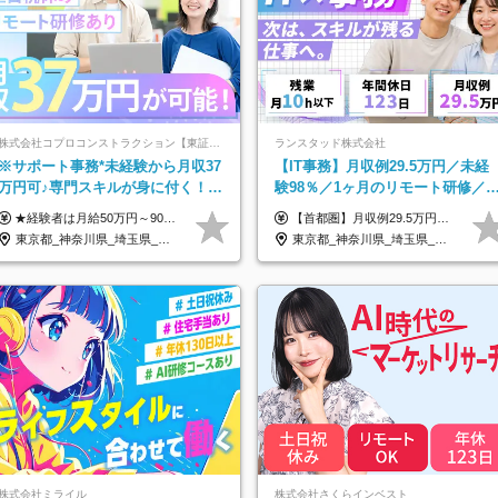
株式会社コプロコンストラクション【東証プライム上場コプロ・ホールディングス子会社】
ランスタッド株式会社
※サポート事務*未経験から月収37
【IT事務】月収例29.5万円／未経
万円可♪専門スキルが身に付く！
験98％／1ヶ月のリモート研修／
Web面接＆リモート研修も充実♪/a
卒・第二新卒歓迎／年間休日123
★経験者は月給50万円～90万円 【首都圏】 月給30万1230円〜 ⇒基本22万7000円+地域6万4230円+皆勤1万円 【群馬/栃木/茨城】 月給28万1090円〜 ⇒基本23万4000円+地域3万7090円+皆勤1万円 【大阪/京都/兵庫】 月給30万130円〜 ⇒基本23万5000円+地域5万5130円+皆勤1万円 【静岡/愛知/岐阜/三重】 月給28万5840円〜 ⇒基本23万円+地域4万5840円+皆勤1万円 【北海道】 月給25万2960円〜 ⇒基本22万4000円+地域1万8960円+皆勤1万円 【福岡/佐賀/長崎/大分/熊本】 月給25万800円〜 ⇒基本21万8000円+地域2万2800円+皆勤1万円 【宮城/山形/福島】 月給25万580円〜 ⇒基本21万8000円+地域2万2580円+皆勤1万円 【広島/岡山/山口】 月給27万1090円〜 ⇒基本23万4000円+地域2万7090円+皆勤1万円 ※残業代は1分単位で全額支給（みなし残業制度なし） ※上記給与は最低支給額です。経験・能力に応じて決定致します ※試用期間1ヶ月、最大6ヶ月まで延長する可能性あり(条件変更なし) ※今期より新賃金体系へ移行しました。詳細は面接時にご説明します
【首都圏】月収例29.5万円（月給26万円＋諸手当） 【東海・関西】月収例28.5万円（月給25万円＋諸手当） 【九州】月収例26万円（月給23万円＋諸手当） ※経験・スキル・前職給与を踏まえ、総合的に判断して決定します。 例：首都圏 月収例31万円（月給27万円＋諸手当） ◆各種手当 ・通勤手当（上限4万円まで） ・残業代手当（1分単位で全額支給） ※固定残業代制は採用しておりません ・資格取得支援 ◆昇給：年1回 ◆補足 ・研修中1ヶ月間は、時給1670円となります。 ・試用期間6ヶ月あり。その間の待遇に変更はありません。 ※詳細は面接時にご案内します。
日/OW
東京都_神奈川県_埼玉県_大阪府_愛知県_北海道_宮城県_広島県_福岡県
東京都_神奈川県_埼玉県_千葉県_大阪府_愛知県_兵庫県_京都府_福岡県
株式会社ミライル
株式会社さくらインベスト