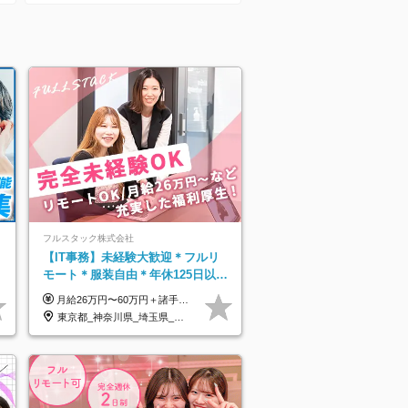
プ】
フルスタック株式会社
】
【IT事務】未経験大歓迎＊フルリ
モート＊服装自由＊年休125日以上
＊残業なし＊月給26万円以上
月給26万円〜60万円＋諸手当＋インセンティブ（２種）＋賞与 ★Point 設立から9ヶ月で全社員2万円の昇給実績 ※成果はしっかりと還元いたします！ ★Point 100％年収UPでの待遇提示も可能！ ※経験者であれば、100％年収アップも実現可能です。 ※試用期間最大2ヶ月/月給22万円〜
東京都_神奈川県_埼玉県_千葉県_茨城県