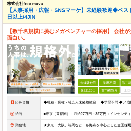
株式会社free mova
【人事採用・広報・SNSマーケ】未経験歓迎◆ベスト
日以上/4JIN
【数千名規模に挑むメガベンチャーの採用】 会社
面白い。
未経験歓迎
学歴不問
第二新
休日120日
賞与複数月
上場
応募資格
給与
勤務地