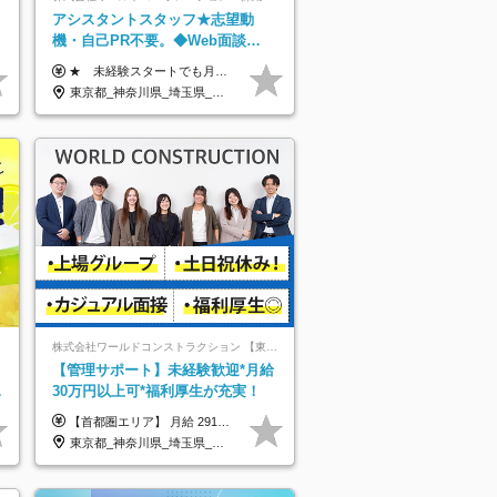
アシスタントスタッフ★志望動
機・自己PR不要。◆Web面談
OK◆完全週休2日◆年収700万円
★ 未経験スタートでも月収40万円以上も目指せます！ ★ ★ 試用期間6か月あり／給与・待遇に変更なし ★ ＼パターン①orパターン②で給与形態の選択が可能／ ＜パターン①＞ 月給+交通費+（残業代は全額別途支給） 【首都圏・関東・北信越】 月給30.0万円以上 【関西】 月給27.5万円以上 【中部】 月給26.5万円以上 【東北】 月給24.5万円以上 【北海道】 月給24.0万円以上 【九州・中四国】 月給25.5万円以上 ＜パターン②＞ 月給（固定残業代20H含む）+交通費+賞与年2回+残業代 （※20H場合を超過した場合は全額別途支給） 【首都圏・関東・北信越】 月給25.0万円以上 【関 西・中部】 月給24.5万円以上 【東 北・北海道・九州・中四国】 月給23.5万円以上 ※上記給与には固定残業代（月20H分）を含みます 固定残業代は残業の有無に関わらず支給し、超過分は別途全額支給いたします ①②の給与形態はご本人様と相談の上、最終的に会社が決定いたします （内定時に通知） ■給与改定年1回 ■(※)賞与年2回（昨年度支給実績2回／頑張りを評価） (※)支給条件に規定あり
可/p13
東京都_神奈川県_埼玉県_千葉県_大阪府_愛知県_北海道_青森県_岩手県_宮城県_秋田県_山形県_福島県_茨城県_栃木県_群馬県_新潟県_山梨県_長野県_富山県_石川県_福井県_静岡県_岐阜県_三重県_兵庫県_京都府_滋賀県_奈良県_和歌山県_広島県_岡山県_鳥取県_島根県_山口県_徳島県_香川県_愛媛県_高知県_福岡県_佐賀県_長崎県_大分県_宮崎県_鹿児島県_沖縄県
株式会社ワールドコンストラクション 【東証一部】 (ワールドホールディングス・グループ)
ト
【管理サポート】未経験歓迎*月給
／
30万円以上可*福利厚生が充実！
【首都圏エリア】 月給 291,800円以上 ＋ 各種手当 【北関東エリア】 月給 264,260円以上 ＋ 各種手当 【関西・四国エリア】 月給 278,040円以上 ＋ 各種手当 【中部エリア】 月給 278,040円以上 ＋ 各種手当 【北海道・東北エリア】 月給 247,000円以上 ＋ 各種手当 【九州エリア】 月給 235,540円以上 ＋ 各種手当 【中国エリア】 月給 250,460 円以上 ＋ 各種手当 ※全て年齢・経験・能力などを考慮します。 ※試用期間3ヶ月あり。その間の待遇に変動はありません。 ※固定残業代（20時間分）を含む 首都圏／37,800円以上 北関東／34,260円以上 関西・四国／36,040円以上 中部／36,040円以上 北海道・東北／32,000円以上 九州／30,540円以上 中国／32,460円以上 ※超過分は全額支給 初年度の年収 400万円～900万円
東京都_神奈川県_埼玉県_千葉県_大阪府_愛知県_北海道_青森県_岩手県_宮城県_秋田県_山形県_福島県_茨城県_栃木県_群馬県_新潟県_山梨県_長野県_富山県_石川県_福井県_静岡県_岐阜県_三重県_兵庫県_京都府_滋賀県_奈良県_和歌山県_広島県_岡山県_鳥取県_島根県_山口県_徳島県_香川県_愛媛県_高知県_福岡県_熊本県_佐賀県_長崎県_大分県_宮崎県_鹿児島県_沖縄県