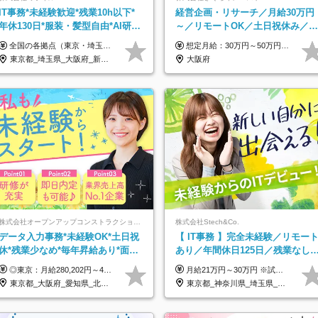
IT事務*未経験歓迎*残業10h以下*
経営企画・リサーチ／月給30万円
年休130日*服装・髪型自由*AI研修
～／リモートOK／土日祝休み／生
あり*住宅手当あり*転勤なし
成AIを活用できる方歓迎
全国の各拠点（東京・埼玉・新潟・福岡・大阪）で募集中！ 給与は以下の通り、勤務地により異なります。 新潟勤務の場合 201,000円〜201,000円（試用期間変更なし）＋賞与 東京・埼玉勤務の場合 225,000円〜250,000円（試用期間 220,000円）＋賞与 福岡勤務の場合 182,000円〜220,000円（試用期間182,000円）＋賞与 大阪勤務の場合 210,000円〜210,000円（試用期間変更なし）＋賞与 初年度想定年収：280～300万円 ※残業代は全額支給します（1分単位でお支払いします） ※試用期間6ヵ月。試用期間中でも条件変わらず。 ※土日祝含めた勤務可能な方は、土日手当10,000円（毎月）を別途支給。
想定月給：30万円～50万円程度＋各種手当＋賞与年2回 ※想定年収：400万円～600万円 ※経験・能力等考慮の上、規定により優遇 ※上記月給には固定残業代を含みます。固定残業代は、時間外労働の有無に関わらず月10時間分（月2.2万円（月収30万円の場合）～3.6万円（月収50万円の場合））を支給し、超過分は追加で支給します ※試用期間2ヶ月（待遇に差異なし） 【固定残業代について】 固定残業10時間分（22,000円～36,000円）を含む ※超過分は別途全額支給
東京都_埼玉県_大阪府_新潟県_福岡県
大阪府
株式会社オープンアップコンストラクション（東証プライム上場グループ）
株式会社Stech&Co.
データ入力事務*未経験OK*土日祝
【 IT事務 】完全未経験／リモー
休*残業少なめ*毎年昇給あり*面接
あり／年間休日125日／残業なし
1回*月収37万円可/o
産休育休あり／服装・髪型自由／
◎東京：月給280,202円～402,430円 ◎大阪：月給269,824円～392,052円 ◎名古屋：月給285,967円～408,195円 ◎その他：月給265,212円～387,440円 ※試用期間3か月／待遇は研修期間中のみ変更あり （東京：23.9万円～、大阪：月給23.4万円～、名古屋：月給24.2万円～、その他：月給23.1万円～） ※固定残業代（配属後に支給）・一律手当を含む ※固定残業代は残業がない場合も支給し、超過分は別途支給する ※年齢、経験、能力を考慮し、支給額を決定します。
月給21万円～30万円 ※試用期間3ヶ月間の待遇に変動はありません。 ※みなし残業代(月20時間分29,725円～)を含む。（※超過分は追加支給）
毎年昇給
東京都_大阪府_愛知県_北海道_宮城県_新潟県_石川県_静岡県_広島県_福岡県_沖縄県
東京都_神奈川県_埼玉県_千葉県_大阪府_愛知県_北海道_青森県_岩手県_宮城県_秋田県_山形県_福島県_茨城県_栃木県_群馬県_新潟県_山梨県_長野県_富山県_石川県_福井県_静岡県_岐阜県_三重県_兵庫県_京都府_滋賀県_奈良県_和歌山県_広島県_岡山県_鳥取県_島根県_山口県_徳島県_香川県_愛媛県_高知県_福岡県_熊本県_佐賀県_長崎県_大分県_宮崎県_鹿児島県_沖縄県