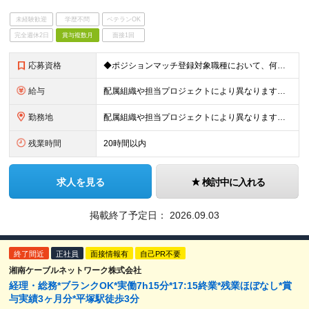
未経験歓迎
学歴不問
ベテランOK
完全週休2日
賞与複数月
面接1回
応募資格
◆ポジションマッチ登録対象職種において、何かしらの知識・経験を有する方
給与
配属組織や担当プロジェクトにより異なります。 想定年収：450万円～1100万円 ※ご経験やスキルに応じて決定します。 ※上記想定年収はあくまでも目安の金額であり、 選考を通じて上下する可能性があ
勤務地
配属組織や担当プロジェクトにより異なります。 ◆新潟本社 新潟県新潟市江南区亀田工業団地3丁目1番1号 ◆東京オフィス 東京都中央区入船3丁目3番8号 ヒューリック築地イーストビル 東京オフィス
残業時間
20時間以内
求人を見る
検討中に入れる
掲載終了予定日：
2026.09.03
終了間近
正社員
面接情報有
自己PR不要
湘南ケーブルネットワーク株式会社
経理・総務*ブランクOK*実働7h15分*17:15終業*残業ほぼなし*賞
与実績3ヶ月分*平塚駅徒歩3分