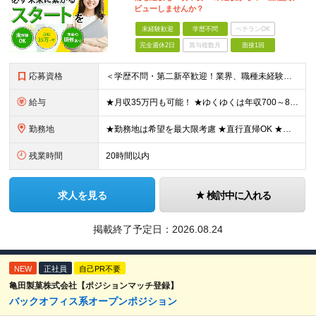
ビューしませんか？
未経験歓迎
学歴不問
ベテランOK
完全週休2日
賞与複数月
面接1回
応募資格
＜学歴不問・第二新卒歓迎！業界、職種未経験歓迎！20代～30代活躍中＞ ★35歳以下の方（若年層の長期キャリア形成を図るため） ★フリーター・正社員未経験・社会人未経験OK ★転職回数が多い方もぜひ
給与
★月収35万円も可能！ ★ゆくゆくは年収700～800万円も！ ★手当が多数あり ・残業手当（100％）★1分単位で支給 ・資格手当（最大月6万円） ・結婚/出産祝金（最大3万円） 【首都圏・北関東
勤務地
★勤務地は希望を最大限考慮 ★直行直帰OK ★車通勤のエリアもあり ★研修は、下記いずれかの研修センターで行います ・東京校（東京本社とアクセスは同様） ・大阪校（大阪府大阪市中央区道修町 2-1-1
残業時間
20時間以内
求人を見る
検討中に入れる
掲載終了予定日：
2026.08.24
NEW
正社員
自己PR不要
亀田製菓株式会社【ポジションマッチ登録】
バックオフィス系オープンポジション