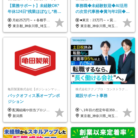
【業務サポート】未経験OK*
事務職◆未経験歓迎◆AI活用
年休124日*残業ほぼなし*将来
の次世代事務◆賞与年2回◆ネ
活かせる専門スキル
イルOK◆残業なし/4JIM
月給25万円～＋各種手当（家族、資格、住宅など） ★ご経験をお持ちの方は前職給与保証！ ※試用期間は6ヶ月 ※上記には固定残業代（33,784円～／20時間分）を含みます。超過分は追加支給致します。 ※経験・スキル・能力を考慮して決定します。ご経験者の方の経験フェーズは不問です。 ＜各種手当＞ 住宅手当／家族手当／資格手当／特別手当など
■東京：23万円～＋賞与年2回 ■その他：22万円～＋賞与年2回 ※給与はスキル・経験・能力を考慮して決定します。 ※残業代は別途支給いたします。 ※実績により随時基本給アップが可能。 入社1年で8～9万円上がった実績もあります！ ＜各種手当＞ ■皆勤手当（インセンティブ） ■交通費全額支給 ■資格祝い金（1万円～4万円） └MOS、日商簿記、TOEIC、秘書検定、ITパスポートなど
東京都_神奈川県_埼玉県_千葉県
東京都_神奈川県_埼玉県_千葉県_大阪府_愛知県_北海道_青森県_岩手県_宮城県_秋田県_山形県_福島県_茨城県_栃木県_群馬県_新潟県_山梨県_長野県_富山県_石川県_福井県_静岡県_岐阜県_三重県_兵庫県_京都府_滋賀県_奈良県_和歌山県_広島県_岡山県_鳥取県_島根県_山口県_徳島県_香川県_愛媛県_高知県_福岡県_熊本県_佐賀県_長崎県_大分県_宮崎県_鹿児島県_沖縄県
亀田製菓株式会社【ポジションマッチ登録】
株式会社テクノプロ・コンストラクション
バックオフィス系オープンポ
建設サポート事務
ジション
配属組織や担当プロジェクトにより異なります。 想定年収：450万円～1100万円 ※ご経験やスキルに応じて決定します。 ※上記想定年収はあくまでも目安の金額であり、 選考を通じて上下する可能性があります。
＼1年目の想定年収359万円～407万円／ 下記(1)～(3)のいずれかを、ご希望や適性を考慮したうえで決定します。 (1)月給23万1,000円＋賞与年2回（計2ヶ月分） (2)月給26万5,000円＋賞与なし （一律支給の業績手当6万6,200円を含む） (3)月給29万5,675円＋賞与なし （一律支給の業績手当6万6,200円＋固定残業手当15時間分／3万675円を含む※超過分は別途支給） ▼(3)の場合の入社時研修中の給与 月給26万5,000円＋賞与なし （一律支給の業績手当6万6,200円を含む） ※試用期間は2ヶ月間です。 期間中の給与・待遇に変更はありません。
新潟県
東京都_神奈川県_埼玉県_千葉県_大阪府_愛知県_北海道_青森県_岩手県_宮城県_秋田県_山形県_福島県_茨城県_栃木県_群馬県_新潟県_山梨県_長野県_富山県_石川県_福井県_静岡県_岐阜県_三重県_兵庫県_京都府_滋賀県_奈良県_和歌山県_広島県_岡山県_鳥取県_島根県_山口県_徳島県_香川県_愛媛県_高知県_福岡県_熊本県_佐賀県_長崎県_大分県_宮崎県_鹿児島県_沖縄県