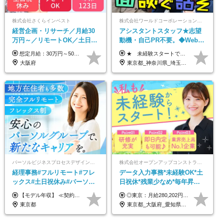
株式会社さくらインベスト
株式会社ワールドコーポレーション 採用事業部【上場グループ】
経営企画・リサーチ／月給30
アシスタントスタッフ★志望
万円～／リモートOK／土日祝
動機・自己PR不要。◆Web面
休み／生成AIを活用できる方
談OK◆完全週休2日◆年収700
想定月給：30万円～50万円程度＋各種手当＋賞与年2回 ※想定年収：400万円～600万円 ※経験・能力等考慮の上、規定により優遇 ※上記月給には固定残業代を含みます。固定残業代は、時間外労働の有無に関わらず月10時間分（月2.2万円（月収30万円の場合）～3.6万円（月収50万円の場合））を支給し、超過分は追加で支給します ※試用期間2ヶ月（待遇に差異なし） 【固定残業代について】 固定残業10時間分（22,000円～36,000円）を含む ※超過分は別途全額支給
★ 未経験スタートでも月収40万円以上も目指せます！ ★ ★ 試用期間6か月あり／給与・待遇に変更なし ★ ＼パターン①orパターン②で給与形態の選択が可能／ ＜パターン①＞ 月給+交通費+（残業代は全額別途支給） 【首都圏・関東・北信越】 月給30.0万円以上 【関西】 月給27.5万円以上 【中部】 月給26.5万円以上 【東北】 月給24.5万円以上 【北海道】 月給24.0万円以上 【九州・中四国】 月給25.5万円以上 ＜パターン②＞ 月給（固定残業代20H含む）+交通費+賞与年2回+残業代 （※20H場合を超過した場合は全額別途支給） 【首都圏・関東・北信越】 月給25.0万円以上 【関 西・中部】 月給24.5万円以上 【東 北・北海道・九州・中四国】 月給23.5万円以上 ※上記給与には固定残業代（月20H分）を含みます 固定残業代は残業の有無に関わらず支給し、超過分は別途全額支給いたします ①②の給与形態はご本人様と相談の上、最終的に会社が決定いたします （内定時に通知） ■給与改定年1回 ■(※)賞与年2回（昨年度支給実績2回／頑張りを評価） (※)支給条件に規定あり
歓迎
万円可/p13
大阪府
東京都_神奈川県_埼玉県_千葉県_大阪府_愛知県_北海道_青森県_岩手県_宮城県_秋田県_山形県_福島県_茨城県_栃木県_群馬県_新潟県_山梨県_長野県_富山県_石川県_福井県_静岡県_岐阜県_三重県_兵庫県_京都府_滋賀県_奈良県_和歌山県_広島県_岡山県_鳥取県_島根県_山口県_徳島県_香川県_愛媛県_高知県_福岡県_佐賀県_長崎県_大分県_宮崎県_鹿児島県_沖縄県
パーソルビジネスプロセスデザイン株式会社 事業開発本部
株式会社オープンアップコンストラクション（東証プライム上場グループ）
経理事務#フルリモート#フレ
データ入力事務*未経験OK*土
ックス#土日祝休み#パーソル
日祝休*残業少なめ*毎年昇給
グループ#年休120日以上#正社
あり*面接1回*月収37万円可/o
【モデル年収】 ≪契約社員≫ 年収330万円 (基本給23万 ＋ 地区手当3万円 ＋ 賞与)：都内在住 年収264万円 (基本給21万 ＋ 賞与)：静岡県在住 --------------- ●月給21万円～28万9900円＋賞与（年2回）＋各種手当 ●1年目想定給与：年収264万円～364万円 ●経験やスキルに応じて優遇します！ ※お住まいの地域により0～3万円の地区手当を支給しております ※試用期間中（3ヶ月間）の雇用形態および待遇に差異はありません ※残業代については選考時に詳細をご説明します ※通算契約期間の上限は5年となります ≪アルバイト≫ ●時給1,250円～2,300円 ●経験やスキルに応じて優遇します！ ●ご希望に応じ、扶養内での勤務も可能です！ ※試用期間中の雇用形態および待遇に差異はありません
◎東京：月給280,202円～402,430円 ◎大阪：月給269,824円～392,052円 ◎名古屋：月給285,967円～408,195円 ◎その他：月給265,212円～387,440円 ※試用期間3か月／待遇は研修期間中のみ変更あり （東京：23.9万円～、大阪：月給23.4万円～、名古屋：月給24.2万円～、その他：月給23.1万円～） ※固定残業代（配属後に支給）・一律手当を含む ※固定残業代は残業がない場合も支給し、超過分は別途支給する ※年齢、経験、能力を考慮し、支給額を決定します。
員登用あり#服装自由
東京都
東京都_大阪府_愛知県_北海道_宮城県_新潟県_石川県_静岡県_広島県_福岡県_沖縄県