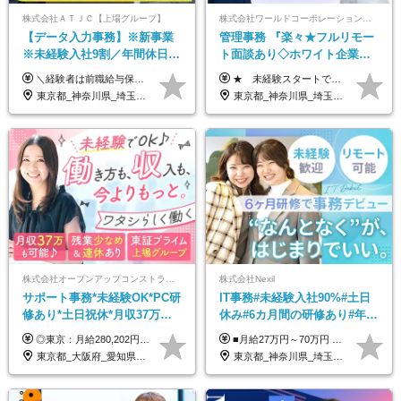
株式会社ＡＴＪＣ【上場グループ】
株式会社ワールドコーポレーション 採用事業部【上場グループ】
【データ入力事務】※新事業
管理事務 『楽々★フルリモー
※未経験入社9割／年間休日
ト面談あり◇ホワイト企業認
124日／月 残業13h／土日祝休
定受賞◇完全週休2日◇賞与年
＼経験者は前職給与保証！／ 月給23万円～33万円＋各種手当 ☆給与改定年2回あり！ ※上記金額には固定残業代（31,081円～44,595円／20時間分）を含みます。 ※超過分は別途支給します。 ★試用期間：6ヶ月 未経験の場合、試用期間中は月給21万円（固定残業代12,353円／8時間分）となります。ただし、2026年7月1日以降は給与改定に伴い、試用期間の途中であっても、月給230,000円（固定残業代31,081円／20時間分）を適用します。 ※超過分は別途支給します。
★ 未経験スタートでも月収40万円以上も目指せます！ ★ ★ 試用期間6か月あり／給与・待遇に変更なし ★ ＼パターン①orパターン②で給与形態の選択が可能／ ＜パターン①＞ 月給+交通費+（残業代は全額別途支給） 【首都圏・関東・北信越】 月給30.0万円以上 【関西】 月給27.5万円以上 【中部】 月給26.5万円以上 【東北】 月給24.5万円以上 【北海道】 月給24.0万円以上 【九州・中四国】 月給25.5万円以上 ＜パターン②＞ 月給（固定残業代20H含む）+交通費+賞与年2回+残業代 （※20H場合を超過した場合は全額別途支給） 【首都圏・関東・北信越】 月給25.0万円以上 【関 西・中部】 月給24.5万円以上 【東 北・北海道・九州・中四国】 月給23.5万円以上 ※上記給与には固定残業代（月20H分）を含みます 固定残業代は残業の有無に関わらず支給し、超過分は別途全額支給いたします ①②の給与形態はご本人様と相談の上、最終的に会社が決定いたします （内定時に通知） ■給与改定年1回 ■(※)賞与年2回（昨年度支給実績2回／頑張りを評価） (※)支給条件に規定あり
み／給与改定年2回
2回 /p13
東京都_神奈川県_埼玉県_千葉県
東京都_神奈川県_埼玉県_千葉県_大阪府_愛知県_北海道_青森県_岩手県_宮城県_秋田県_山形県_福島県_茨城県_栃木県_群馬県_新潟県_山梨県_長野県_富山県_石川県_福井県_静岡県_岐阜県_三重県_兵庫県_京都府_滋賀県_奈良県_和歌山県_広島県_岡山県_鳥取県_島根県_山口県_徳島県_香川県_愛媛県_高知県_福岡県_熊本県_佐賀県_長崎県_大分県_宮崎県_鹿児島県_沖縄県
株式会社オープンアップコンストラクション（東証プライム上場グループ）
株式会社Nexil
サポート事務*未経験OK*PC研
IT事務#未経験入社90%#土日
修あり*土日祝休*月収37万円
休み#6カ月間の研修あり#年休
可*面接1回/o
125日以上#残業月5h以下#リ
◎東京：月給280,202円～402,430円 ◎大阪：月給269,824円～392,052円 ◎名古屋：月給285,967円～408,195円 ◎その他：月給265,212円～387,440円 ※試用期間3か月／待遇は研修期間中のみ変更あり （東京：23.9万円～、大阪：月給23.4万円～、名古屋：月給24.2万円～、その他：月給23.1万円～） ※固定残業代（配属後に支給）・一律手当を含む ※固定残業代は残業がない場合も支給し、超過分は別途支給する ※年齢、経験、能力を考慮し、支給額を決定します。
■月給27万円～70万円 ※経験・スキルなどを考慮して決定します。 ※上記金額には固定残業代（月15時間相当分／26,300円～73,500円）を含みます。 超過分は別途支給します。 ★最大200万円の昇給アップを叶えたメンバーも！ ￣￣￣V￣￣￣￣￣￣￣￣￣￣￣￣￣￣￣￣￣￣￣ 社員の頑張りはしっかり評価・還元！ はじめは経験がなくても、頑張り次第で早期キャリアアップも狙える環境が充実！ 実際に、昇給で最大200万円給与が上がった先輩社員も活躍中！ 社員のモチベーションも高く維持しながら働けます◎ ★一人でも多くの方とお会いしたいと考えています！ ￣￣￣V￣￣￣￣￣￣￣￣￣￣￣￣￣￣￣￣￣￣￣￣ 現在活躍中の先輩たちの前職は、営業や飲食、 美容師や銀行員、アパレル店員など、多彩！ パソコンが苦手だったメンバーも今では第一線で活躍中です！
モート可
東京都_大阪府_愛知県_北海道_宮城県_新潟県_石川県_静岡県_広島県_福岡県_沖縄県
東京都_神奈川県_埼玉県_千葉県_大阪府_愛知県_北海道_青森県_岩手県_宮城県_秋田県_山形県_福島県_茨城県_栃木県_群馬県_新潟県_山梨県_長野県_富山県_石川県_福井県_静岡県_岐阜県_三重県_兵庫県_京都府_滋賀県_奈良県_和歌山県_広島県_岡山県_鳥取県_島根県_山口県_徳島県_香川県_愛媛県_高知県_福岡県_熊本県_佐賀県_長崎県_大分県_宮崎県_鹿児島県_沖縄県