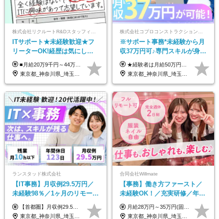
株式会社リクルートR&Dスタッフィング【リクルートグループ】
株式会社コプロコンストラクション【東証プライム上場コプロ・ホールディングス子会社】
ITサポート★未経験歓迎★フ
※サポート事務*未経験から月
リーターOK!経歴は気にしな
収37万円可♪専門スキルが身に
くて大丈夫★超大手リクルー
付く！Web面接＆リモート研
■月給20万9千円～44万円 ※経験・能力・前給を考慮の上、決定いたします ※時間外手当100％支給 ※派遣就業先が変更となる場合には、就業規則、労使協定等に基づき賃金が変更となる可能性があります 「とにかく私生活重視」「残業があっても稼ぎたい」といった希望も配属の際に考慮します。 ＜手当＞ ■職務担当手当 ■通勤手当（上限月3万円） ■残業手当（全額支給） ■住宅手当（5割を会社負担／就業規則に定めるところによる） ■扶養手当 ■別居手当 ■資格試験受講料補助（資格ごとに社内規定により決定） ■資格取得奨励金 （資格により2万円～20万円の祝金支給） ◎一例 ・基本情報技術者（5万円） ・プロジェクトマネージャー試験（10万円） ・応用情報技術者試験（10万円） ・ITストラテジスト試験（10万円） ・エンベデッドシステムスペシャリスト試験（10万円） ・ディジタル技術検定（情報1級：10万円、制御1級：10万円、情報2級、制御2級：5万円 ・TOEIC（R）テスト（600～729点：5万円、 730～799点：10万円、800点以上：15万円） など
★経験者は月給50万円～90万円 【首都圏】 月給30万1230円〜 ⇒基本22万7000円+地域6万4230円+皆勤1万円 【群馬/栃木/茨城】 月給28万1090円〜 ⇒基本23万4000円+地域3万7090円+皆勤1万円 【大阪/京都/兵庫】 月給30万130円〜 ⇒基本23万5000円+地域5万5130円+皆勤1万円 【静岡/愛知/岐阜/三重】 月給28万5840円〜 ⇒基本23万円+地域4万5840円+皆勤1万円 【北海道】 月給25万2960円〜 ⇒基本22万4000円+地域1万8960円+皆勤1万円 【福岡/佐賀/長崎/大分/熊本】 月給25万800円〜 ⇒基本21万8000円+地域2万2800円+皆勤1万円 【宮城/山形/福島】 月給25万580円〜 ⇒基本21万8000円+地域2万2580円+皆勤1万円 【広島/岡山/山口】 月給27万1090円〜 ⇒基本23万4000円+地域2万7090円+皆勤1万円 ※残業代は1分単位で全額支給（みなし残業制度なし） ※上記給与は最低支給額です。経験・能力に応じて決定致します ※試用期間1ヶ月、最大6ヶ月まで延長する可能性あり(条件変更なし) ※今期より新賃金体系へ移行しました。詳細は面接時にご説明します
トグループの正社員/sg
修も充実♪/a
東京都_神奈川県_埼玉県_千葉県_大阪府_愛知県_青森県_岩手県_宮城県_秋田県_山形県_福島県_茨城県_栃木県_群馬県_山梨県_長野県_福井県_静岡県_岐阜県_三重県_兵庫県_京都府_滋賀県_奈良県_広島県_岡山県_山口県_香川県_福岡県_熊本県_佐賀県_長崎県_大分県_宮崎県_鹿児島県
東京都_神奈川県_埼玉県_大阪府_愛知県_北海道_宮城県_広島県_福岡県
ランスタッド株式会社
合同会社Willmate
【IT事務】月収例29.5万円／
【事務】働き方ファースト／
未経験98％／1ヶ月のリモート
未経験OK！／充実研修／年休
研修／既卒・第二新卒歓迎／
127日～／残業なし／平均20代
【首都圏】月収例29.5万円（月給26万円＋諸手当） 【東海・関西】月収例28.5万円（月給25万円＋諸手当） 【九州】月収例26万円（月給23万円＋諸手当） ※経験・スキル・前職給与を踏まえ、総合的に判断して決定します。 例：首都圏 月収例31万円（月給27万円＋諸手当） ◆各種手当 ・通勤手当（上限4万円まで） ・残業代手当（1分単位で全額支給） ※固定残業代制は採用しておりません ・資格取得支援 ◆昇給：年1回 ◆補足 ・研修中1ヶ月間は、時給1670円となります。 ・試用期間6ヶ月あり。その間の待遇に変更はありません。 ※詳細は面接時にご案内します。
月給28万円～35万円(固定残業代含む)+インセンティブ＋各種手当 ※経験・能力等を考慮の上、決定します。 ※残業はほとんどありませんが、発生した場合は時間外手当を100％支給します。 【固定残業代について】 なし（残業代は、実際の労働時間に応じて別途全額支給）
年間休日123日/OW
／リモートOK
東京都_神奈川県_埼玉県_千葉県_大阪府_愛知県_兵庫県_京都府_福岡県
東京都_神奈川県_埼玉県_千葉県_大阪府_愛知県_北海道_青森県_岩手県_宮城県_秋田県_山形県_福島県_茨城県_栃木県_群馬県_新潟県_山梨県_長野県_富山県_石川県_福井県_静岡県_岐阜県_三重県_兵庫県_京都府_滋賀県_奈良県_和歌山県_広島県_岡山県_鳥取県_島根県_山口県_徳島県_香川県_愛媛県_高知県_福岡県_熊本県_佐賀県_長崎県_大分県_宮崎県_鹿児島県_沖縄県_海外