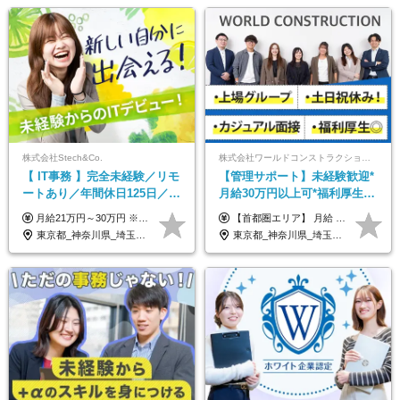
株式会社Stech&Co.
株式会社ワールドコンストラクション 【東証一部】 (ワールドホールディングス・グループ)
【 IT事務 】完全未経験／リモ
【管理サポート】未経験歓迎*
ートあり／年間休日125日／残
月給30万円以上可*福利厚生が
業なし／産休育休あり／服
充実！
月給21万円～30万円 ※試用期間3ヶ月間の待遇に変動はありません。 ※みなし残業代(月20時間分29,725円～)を含む。（※超過分は追加支給）
【首都圏エリア】 月給 291,800円以上 ＋ 各種手当 【北関東エリア】 月給 264,260円以上 ＋ 各種手当 【関西・四国エリア】 月給 278,040円以上 ＋ 各種手当 【中部エリア】 月給 278,040円以上 ＋ 各種手当 【北海道・東北エリア】 月給 247,000円以上 ＋ 各種手当 【九州エリア】 月給 235,540円以上 ＋ 各種手当 【中国エリア】 月給 250,460 円以上 ＋ 各種手当 ※全て年齢・経験・能力などを考慮します。 ※試用期間3ヶ月あり。その間の待遇に変動はありません。 ※固定残業代（20時間分）を含む 首都圏／37,800円以上 北関東／34,260円以上 関西・四国／36,040円以上 中部／36,040円以上 北海道・東北／32,000円以上 九州／30,540円以上 中国／32,460円以上 ※超過分は全額支給 初年度の年収 400万円～900万円
装・髪型自由／毎年昇給
東京都_神奈川県_埼玉県_千葉県_大阪府_愛知県_北海道_青森県_岩手県_宮城県_秋田県_山形県_福島県_茨城県_栃木県_群馬県_新潟県_山梨県_長野県_富山県_石川県_福井県_静岡県_岐阜県_三重県_兵庫県_京都府_滋賀県_奈良県_和歌山県_広島県_岡山県_鳥取県_島根県_山口県_徳島県_香川県_愛媛県_高知県_福岡県_熊本県_佐賀県_長崎県_大分県_宮崎県_鹿児島県_沖縄県
東京都_神奈川県_埼玉県_千葉県_大阪府_愛知県_北海道_青森県_岩手県_宮城県_秋田県_山形県_福島県_茨城県_栃木県_群馬県_新潟県_山梨県_長野県_富山県_石川県_福井県_静岡県_岐阜県_三重県_兵庫県_京都府_滋賀県_奈良県_和歌山県_広島県_岡山県_鳥取県_島根県_山口県_徳島県_香川県_愛媛県_高知県_福岡県_熊本県_佐賀県_長崎県_大分県_宮崎県_鹿児島県_沖縄県