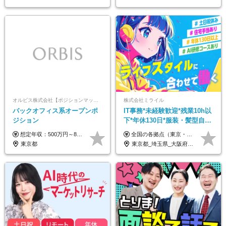
オルビス株式会社【ポジションマッチ登録】
株式会社ミライル
バックオフィス系オープンポ
IT事務*未経験歓迎*残業10h以
ジション
下*年休130日*服装・髪型自由
*AI研修あり*住宅手当あり*転
想定年収：500万円～800万円 ※ご経験やスキルに応じて決定します。 ※上記想定年収はあくまでも目安の金額であり、 選考を通じて上下する可能性があります。
全国の各拠点（東京・埼玉・新潟・福岡・大阪）で募集中！ 給与は以下の通り、勤務地により異なります。 新潟勤務の場合 201,000円〜201,000円（試用期間変更なし）＋賞与 東京・埼玉勤務の場合 225,000円〜250,000円（試用期間 220,000円）＋賞与 福岡勤務の場合 182,000円〜220,000円（試用期間182,000円）＋賞与 大阪勤務の場合 210,000円〜210,000円（試用期間変更なし）＋賞与 初年度想定年収：280～300万円 ※残業代は全額支給します（1分単位でお支払いします） ※試用期間6ヵ月。試用期間中でも条件変わらず。 ※土日祝含めた勤務可能な方は、土日手当10,000円（毎月）を別途支給。
勤なし
東京都
東京都_埼玉県_大阪府_新潟県_福岡県