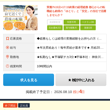
実働7h15分×17:15終業の経理総務 都心からの転
職組も納得の「ゆとり」と「安定」の当社で活躍
しませんか？
未経験歓迎
学歴不問
ベテランOK
完全週休2日
賞与複数月
面接1回
応募資格
◆総務もしくは経理の実務経験をお持ちの方（年数不問・ブランクOK） ※学歴不問 ＼こんな方にオススメです！／ ◎これまでは都内に通っていたが湘南で腰を据えて働きたい ◎経理の仕事は好きだけど残業続き
給与
★年次昇給あり！毎年昇給が基本です★ 月給20.5万円～27万円＋賞与年2回（昨年実績3ヶ月分） ※経験・年齢・スキルを考慮して決定します ※正社員の場合は試用期間3ヶ月。その間の待遇に差異なし
勤務地
★転勤なし★平塚駅チカ3分 ■平塚本社： 神奈川県平塚市宝町3-1 平塚MNビル10F 【 抜群のアクセス環境 】 JR東海道線・湘南新宿ラインが乗り入れており、 上り下り共にアクセス良好。 【
残業時間
10時間以内
求人を見る
検討中に入れる
4
掲載終了予定日：
2026.08.10
残り
日
終了間近
正社員