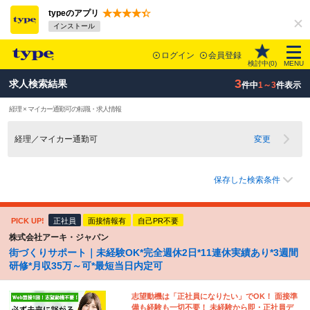
typeのアプリ
インストール
ログイン
会員登録
検討中(
0
)
MENU
3
求人検索結果
件中
1～3
件表示
経理 × マイカー通勤可の転職・求人情報
経理／マイカー通勤可
変更
保存した検索条件
PICK UP!
正社員
面接情報有
自己PR不要
株式会社アーキ・ジャパン
街づくりサポート｜未経験OK*完全週休2日*11連休実績あり*3週間
研修*月収35万～可*最短当日内定可
志望動機は「正社員になりたい」でOK！ 面接準
備も経験も一切不要！ 未経験から即・正社員デ