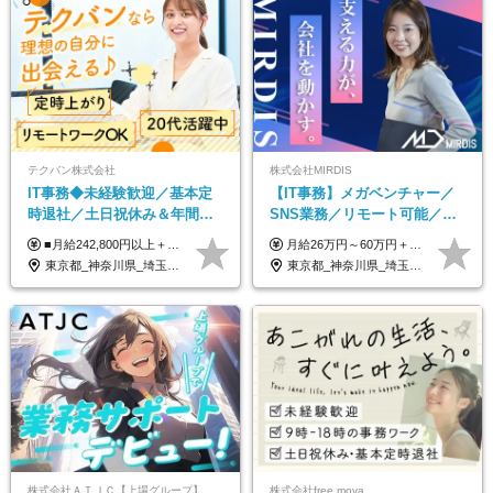
テクバン株式会社
株式会社MIRDIS
IT事務◆未経験歓迎／基本定
【IT事務】メガベンチャー／
時退社／土日祝休み＆年間休
SNS業務／リモート可能／未
日123日／賞与年2回／研修制
経験◎
■月給242,800円以上＋諸手当＋賞与年2回＋業績賞与 ※固定残業代32,813円～/20時間分を含む ※超過分は別途支給 ※経験・年齢を考慮の上、当社規定により決定 ※試用期間6ヵ月間（待遇に差異なし）
月給26万円～60万円＋賞与1回＋各種手当 ★Point：経験者の方は100％年収UPでの待遇提示も可能！ ※試用期間6カ月 ※期間中は月給20万円以上～スタート ※期間中は契約社員
度充実／リモートOK
東京都_神奈川県_埼玉県_千葉県
東京都_神奈川県_埼玉県_千葉県
株式会社ＡＴＪＣ【上場グループ】
株式会社free mova