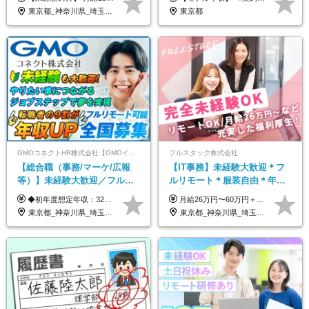
面接*30～40代活躍中
東京都_神奈川県_埼玉県_千葉県_大阪府_愛知県_北海道_青森県_岩手県_宮城県_秋田県_山形県_福島県_茨城県_栃木県_群馬県_新潟県_山梨県_長野県_富山県_石川県_福井県_静岡県_岐阜県_三重県_兵庫県_京都府_滋賀県_奈良県_和歌山県_広島県_岡山県_鳥取県_島根県_山口県_徳島県_香川県_愛媛県_高知県_福岡県_熊本県_佐賀県_長崎県_大分県_宮崎県_鹿児島県_沖縄県
東京都
GMOコネクトHR株式会社【GMOインターネットグループ】
フルスタック株式会社
【総合職（事務/マーケ/広報
【IT事務】未経験大歓迎＊フ
等）】未経験大歓迎／フルリ
ルリモート＊服装自由＊年休
モ可で全国募集！年収アップ
125日以上＊残業なし＊月給26
◆初年度想定年収：320万円〜840万円 【関東／一都三県】月給24万円〜70万円 【関西・東海地方】月給23万円〜65万円 【その他の地方等】月給22万円〜60万円 ※ご経験・スキル・前職給与などを考慮の上決定いたします。 ◉固定残業代制（固定残業代10,000円含） 固定残業代は7時間分・時間超過分は追加支給 ≪月給例≫ ・月給54万円（29歳／入社3年目） ・月給38万円（26歳／入社2年目） ・月給28万円（24歳／入社1年目） ※試用期間は6ヶ月で、その間の雇用形態は契約社員です。そのほかの条件に変更はありません。
月給26万円〜60万円＋諸手当＋インセンティブ（２種）＋賞与 ★Point 設立から9ヶ月で全社員2万円の昇給実績 ※成果はしっかりと還元いたします！ ★Point 100％年収UPでの待遇提示も可能！ ※経験者であれば、100％年収アップも実現可能です。 ※試用期間最大2ヶ月/月給22万円〜
多数★年休最大130日★
万円以上
東京都_神奈川県_埼玉県_千葉県_大阪府_愛知県_北海道_青森県_岩手県_宮城県_秋田県_山形県_福島県_茨城県_栃木県_群馬県_新潟県_山梨県_長野県_富山県_石川県_福井県_静岡県_岐阜県_三重県_兵庫県_京都府_滋賀県_奈良県_和歌山県_広島県_岡山県_鳥取県_島根県_山口県_徳島県_香川県_愛媛県_高知県_福岡県_熊本県_佐賀県_長崎県_大分県_宮崎県_鹿児島県_沖縄県
東京都_神奈川県_埼玉県_千葉県_茨城県