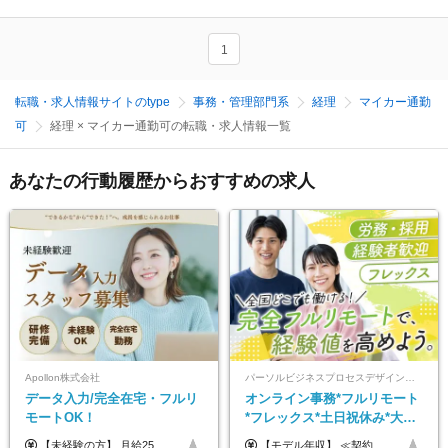
1
転職・求人情報サイトのtype
事務・管理部門系
経理
マイカー通勤
可
経理 × マイカー通勤可の転職・求人情報一覧
あなたの行動履歴からおすすめの求人
Apollon株式会社
パーソルビジネスプロセスデザイン株式会社 事業開発本部
データ入力/完全在宅・フルリ
オンライン事務*フルリモート
モートOK！
*フレックス*土日祝休み*大手
パーソルグループ*オンライン
【未経験の方】 月給25.5万円以上＋各種手当 【事務経験3年以上の方】 月給28万円以上＋各種手当 ※経験・スキル・年齢を考慮の上、決定します ※試用期間：3ヶ月(雇用形態は正社員、給与・待遇に変更はありません) ※残業代は全額別途支給 ※昇給：年1回（査定あり） ※賞与：年3回（業績に応じて支給） ＼努力がしっかり評価される環境です！／ 「どんなスキルを身につければ昇給できるか」が明確だから、 着実に成長しながら収入アップを目指せます。
【モデル年収】 ≪契約社員≫ 年収330万円 (基本給23万 ＋ 地区手当3万円 ＋ 賞与)：都内在住 年収264万円 (基本給21万 ＋ 賞与)：静岡県在住 --------------- ●月給21万円～28万9900円＋賞与（年2回）＋各種手当 ●1年目想定給与：年収264万円～364万円 ●経験やスキルに応じて優遇します！ ※お住まいの地域により0～3万円の地区手当を支給しております ※試用期間中（3ヶ月間）の雇用形態および待遇に差異はありません ※残業代については選考時に詳細をご説明します ※通算契約期間の上限は5年となります ≪アルバイト≫ ●時給1,250円～2,300円 ●経験やスキルに応じて優遇します！ ●ご希望に応じ、扶養内での勤務も可能です！ ※試用期間中の雇用形態および待遇に差異はありません