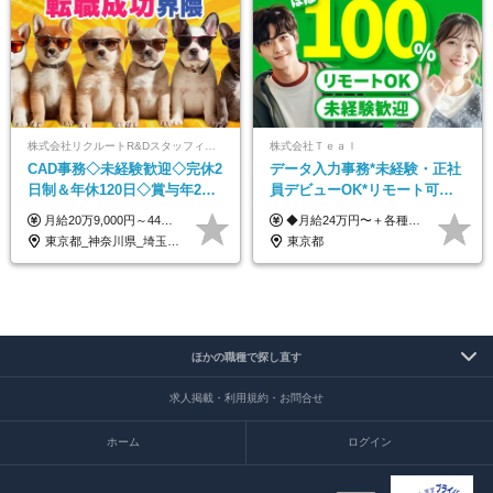
株式会社リクルートR&Dスタッフィング【リクルートグループ】
株式会社Ｔｅａｌ
CAD事務◇未経験歓迎◇完休2
データ入力事務*未経験・正社
日制＆年休120日◇賞与年2回
員デビューOK*リモート可能*
◇住宅手当制度・社員寮あ
年間休日124日*面接1回*実働
月給20万9,000円～44万円 ※試用期間6カ月あり（期間中の待遇に変更なし） ※経験・能力・前給を考慮の上、決定いたします ※時間外手当100％支給 ※派遣就業先が変更となる場合には、就業規則、労使協定等に基づき賃金が変更となる可能性があります
◆月給24万円〜＋各種手当 ※残業代全額支給 ※試用期間6ヶ月（期間中も給与・待遇に変更なし）
り/j1
7.5時間
東京都_神奈川県_埼玉県_千葉県_大阪府_愛知県_青森県_岩手県_宮城県_秋田県_山形県_福島県_茨城県_栃木県_群馬県_山梨県_長野県_福井県_静岡県_岐阜県_三重県_兵庫県_京都府_滋賀県_奈良県_広島県_岡山県_山口県_香川県_福岡県_熊本県_佐賀県_長崎県_大分県_宮崎県_鹿児島県
東京都
ほかの職種で探し直す
求人掲載・利用規約・お問合せ
ホーム
ログイン