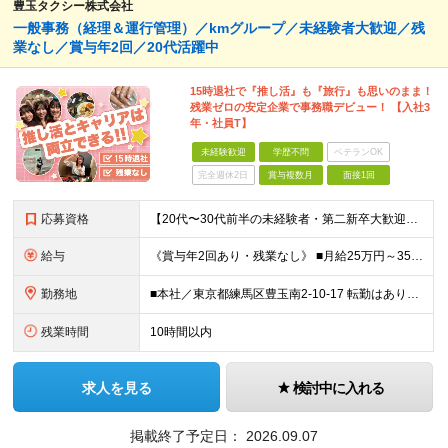
豊玉タクシー株式会社
一般事務（経理＆運行管理）／kmグループ／未経験者大歓迎／残
業なし／賞与年2回／20代活躍中
15時退社で『推し活』も『旅行』も思いのまま！
残業ゼロの安定企業で事務職デビュー！ 【入社3
年・社員T】
未経験歓迎
学歴不問
ベテランOK
完全週休2日
賞与複数月
面接1回
応募資格
【20代〜30代前半の未経験者・第二新卒大歓迎！】 ●学歴・経験一切不問 ●普通自動車免許（AT限定可）をお持ちの方 ●社会人経験をお持ちの方 ●基本的なPCスキルがある方（Excel、Word）
給与
《賞与年2回あり・残業なし》 ■月給25万円～35万円＋賞与年2回 ※経験・能力等を考慮の上、決定します。 ※試用期間6ヶ月あり。雇用形態、給与に差異はありません ※残業はありません (変更の範囲
勤務地
■本社／東京都練馬区豊玉南2-10-17 転勤はありません。
残業時間
10時間以内
求人を見る
検討中に入れる
掲載終了予定日：
2026.09.07