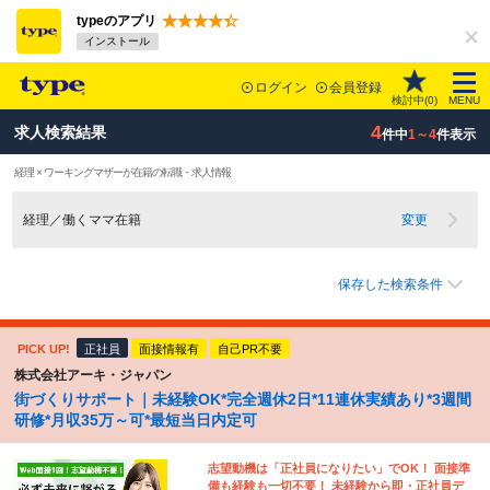
typeのアプリ
インストール
ログイン
会員登録
検討中(
0
)
MENU
4
求人検索結果
件中
1～4
件表示
経理 × ワーキングマザーが在籍の転職・求人情報
経理／働くママ在籍
変更
保存した検索条件
PICK UP!
正社員
面接情報有
自己PR不要
株式会社アーキ・ジャパン
街づくりサポート｜未経験OK*完全週休2日*11連休実績あり*3週間
研修*月収35万～可*最短当日内定可
志望動機は「正社員になりたい」でOK！ 面接準
備も経験も一切不要！ 未経験から即・正社員デ