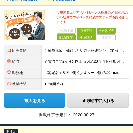
＼海老名エリア│U・Iターン大歓迎◎／ 居心地の
いい社内でマイペースに次のステップを始めまし
ょう！
未経験歓迎
学歴不問
ベテランOK
完全週休2日
賞与複数月
面接1回
応募資格
◇経験浅め、挑戦したい方大歓迎◎ ◇「自宅近くで働きたい」もOKです！ ■学歴不問 ■経理業務の経験をお持ちの方（年数不問／一部分のご経験でもOK！） ～このような方を歓迎します！～ ◆自宅から
給与
☆賞与年間2ヶ月分以上 ☆月給28万円も可能 月給25万～28万円 ※給与は経験・スキルに応じて適宜相談可能です ※試用期間3ヶ月（その間の給与・待遇に差異はありません） ※残業代は別途全額支給し
勤務地
〈海老名エリアで働く／UIターン歓迎◎〉 ■本社 神奈川県海老名市柏ケ谷四丁目9番地26号 (変更の範囲)上記を除く当社関連勤務地
残業時間
10時間以内
求人を見る
検討中に入れる
掲載終了予定日：
2026.08.27
正社員