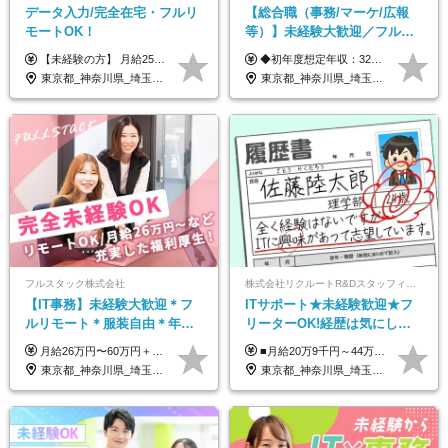
データ入力/完全在宅・フルリ
【総合職（事務/マーケ/広報
モートOK！
等）】未経験大歓迎／フルリ
モ可で全国募集！年収アップ
【未経験の方】 月給25.5万円以上＋各種手当 【事務経験3年以上の方】 月給28万円以上＋各種手当 ※経験・スキル・年齢を考慮の上、決定します ※試用期間：3ヶ月(雇用形態は正社員、給与・待遇に変更はありません) ※残業代は全額別途支給 ※昇給：年1回（査定あり） ※賞与：年3回（業績に応じて支給） ＼努力がしっかり評価される環境です！／ 「どんなスキルを身につければ昇給できるか」が明確だから、 着実に成長しながら収入アップを目指せます。
◆初年度想定年収：320万円〜840万円 【関東／一都三県】月給24万円〜70万円 【関西・東海地方】月給23万円〜65万円 【その他の地方等】月給22万円〜60万円 ※ご経験・スキル・前職給与などを考慮の上決定いたします。 ◉固定残業代制（固定残業代10,000円含） 固定残業代は7時間分・時間超過分は追加支給 ≪月給例≫ ・月給54万円（29歳／入社3年目） ・月給38万円（26歳／入社2年目） ・月給28万円（24歳／入社1年目） ※試用期間は6ヶ月で、その間の雇用形態は契約社員です。そのほかの条件に変更はありません。
多数★年休最大130日★
東京都_神奈川県_埼玉県_千葉県_大阪府_愛知県_北海道_青森県_岩手県_宮城県_秋田県_山形県_福島県_茨城県_栃木県_群馬県_新潟県_山梨県_長野県_富山県_石川県_福井県_静岡県_岐阜県_三重県_兵庫県_京都府_滋賀県_奈良県_和歌山県_広島県_岡山県_鳥取県_島根県_山口県_徳島県_香川県_愛媛県_高知県_福岡県_熊本県_佐賀県_長崎県_大分県_宮崎県_鹿児島県_沖縄県
東京都_神奈川県_埼玉県_千葉県_大阪府_愛知県_北海道_青森県_岩手県_宮城県_秋田県_山形県_福島県_茨城県_栃木県_群馬県_新潟県_山梨県_長野県_富山県_石川県_福井県_静岡県_岐阜県_三重県_兵庫県_京都府_滋賀県_奈良県_和歌山県_広島県_岡山県_鳥取県_島根県_山口県_徳島県_香川県_愛媛県_高知県_福岡県_熊本県_佐賀県_長崎県_大分県_宮崎県_鹿児島県_沖縄県
フルスタック株式会社
株式会社リクルートR&Dスタッフィング【リクルートグループ】
【IT事務】未経験大歓迎＊フ
ITサポート★未経験歓迎★フ
ルリモート＊服装自由＊年休
リーターOK!経歴は気にしな
125日以上＊残業なし＊月給26
くて大丈夫★超大手リクルー
月給26万円〜60万円＋諸手当＋インセンティブ（２種）＋賞与 ★Point 設立から9ヶ月で全社員2万円の昇給実績 ※成果はしっかりと還元いたします！ ★Point 100％年収UPでの待遇提示も可能！ ※経験者であれば、100％年収アップも実現可能です。 ※試用期間最大2ヶ月/月給22万円〜
■月給20万9千円～44万円 ※経験・能力・前給を考慮の上、決定いたします ※時間外手当100％支給 ※派遣就業先が変更となる場合には、就業規則、労使協定等に基づき賃金が変更となる可能性があります 「とにかく私生活重視」「残業があっても稼ぎたい」といった希望も配属の際に考慮します。 ＜手当＞ ■職務担当手当 ■通勤手当（上限月3万円） ■残業手当（全額支給） ■住宅手当（5割を会社負担／就業規則に定めるところによる） ■扶養手当 ■別居手当 ■資格試験受講料補助（資格ごとに社内規定により決定） ■資格取得奨励金 （資格により2万円～20万円の祝金支給） ◎一例 ・基本情報技術者（5万円） ・プロジェクトマネージャー試験（10万円） ・応用情報技術者試験（10万円） ・ITストラテジスト試験（10万円） ・エンベデッドシステムスペシャリスト試験（10万円） ・ディジタル技術検定（情報1級：10万円、制御1級：10万円、情報2級、制御2級：5万円 ・TOEIC（R）テスト（600～729点：5万円、 730～799点：10万円、800点以上：15万円） など
万円以上
トグループの正社員/sg
東京都_神奈川県_埼玉県_千葉県_茨城県
東京都_神奈川県_埼玉県_千葉県_大阪府_愛知県_青森県_岩手県_宮城県_秋田県_山形県_福島県_茨城県_栃木県_群馬県_山梨県_長野県_福井県_静岡県_岐阜県_三重県_兵庫県_京都府_滋賀県_奈良県_広島県_岡山県_山口県_香川県_福岡県_熊本県_佐賀県_長崎県_大分県_宮崎県_鹿児島県