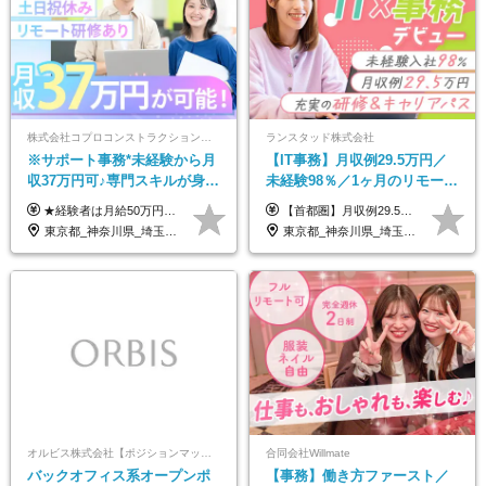
株式会社コプロコンストラクション【東証プライム上場コプロ・ホールディングス子会社】
ランスタッド株式会社
※サポート事務*未経験から月
【IT事務】月収例29.5万円／
収37万円可♪専門スキルが身に
未経験98％／1ヶ月のリモート
付く！Web面接＆リモート研
研修／既卒・第二新卒歓迎／
★経験者は月給50万円～90万円 【首都圏】 月給30万1230円〜 ⇒基本22万7000円+地域6万4230円+皆勤1万円 【群馬/栃木/茨城】 月給28万1090円〜 ⇒基本23万4000円+地域3万7090円+皆勤1万円 【大阪/京都/兵庫】 月給30万130円〜 ⇒基本23万5000円+地域5万5130円+皆勤1万円 【静岡/愛知/岐阜/三重】 月給28万5840円〜 ⇒基本23万円+地域4万5840円+皆勤1万円 【北海道】 月給25万2960円〜 ⇒基本22万4000円+地域1万8960円+皆勤1万円 【福岡/佐賀/長崎/大分/熊本】 月給25万800円〜 ⇒基本21万8000円+地域2万2800円+皆勤1万円 【宮城/山形/福島】 月給25万580円〜 ⇒基本21万8000円+地域2万2580円+皆勤1万円 【広島/岡山/山口】 月給27万1090円〜 ⇒基本23万4000円+地域2万7090円+皆勤1万円 ※残業代は1分単位で全額支給（みなし残業制度なし） ※上記給与は最低支給額です。経験・能力に応じて決定致します ※試用期間1ヶ月、最大6ヶ月まで延長する可能性あり(条件変更なし) ※今期より新賃金体系へ移行しました。詳細は面接時にご説明します
【首都圏】月収例29.5万円（月給26万円＋諸手当） 【東海・関西】月収例28.5万円（月給25万円＋諸手当） 【九州】月収例26万円（月給23万円＋諸手当） ※経験・スキル・前職給与を踏まえ、総合的に判断して決定します。 例：首都圏 月収例31万円（月給27万円＋諸手当） ◆各種手当 ・通勤手当（上限4万円まで） ・残業代手当（1分単位で全額支給） ※固定残業代制は採用しておりません ・資格取得支援 ◆昇給：年1回 ◆補足 ・研修中1ヶ月間は、時給1670円となります。 ・試用期間6ヶ月あり。その間の待遇に変更はありません。 ※詳細は面接時にご案内します。
修も充実♪/a
年間休日123日/OW
東京都_神奈川県_埼玉県_大阪府_愛知県_北海道_宮城県_広島県_福岡県
東京都_神奈川県_埼玉県_千葉県_大阪府_愛知県_兵庫県_京都府_福岡県
オルビス株式会社【ポジションマッチ登録】
合同会社Willmate
バックオフィス系オープンポ
【事務】働き方ファースト／