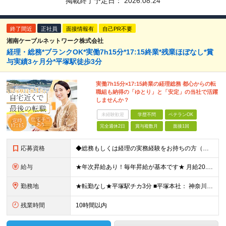
掲載終了予定日：
2026.08.24
終了間近
正社員
面接情報有
自己PR不要
湘南ケーブルネットワーク株式会社
経理・総務*ブランクOK*実働7h15分*17:15終業*残業ほぼなし*賞
与実績3ヶ月分*平塚駅徒歩3分
実働7h15分×17:15終業の経理総務 都心からの転
職組も納得の「ゆとり」と「安定」の当社で活躍
しませんか？
未経験歓迎
学歴不問
ベテランOK
完全週休2日
賞与複数月
面接1回
応募資格
◆総務もしくは経理の実務経験をお持ちの方（年数不問・ブランクOK） ※学歴不問 ＼こんな方にオススメです！／ ◎これまでは都内に通っていたが湘南で腰を据えて働きたい ◎経理の仕事は好きだけど残業続き
給与
★年次昇給あり！毎年昇給が基本です★ 月給20.5万円～27万円＋賞与年2回（昨年実績3ヶ月分） ※経験・年齢・スキルを考慮して決定します ※正社員の場合は試用期間3ヶ月。その間の待遇に差異なし
勤務地
★転勤なし★平塚駅チカ3分 ■平塚本社： 神奈川県平塚市宝町3-1 平塚MNビル10F 【 抜群のアクセス環境 】 JR東海道線・湘南新宿ラインが乗り入れており、 上り下り共にアクセス良好。 【
残業時間
10時間以内