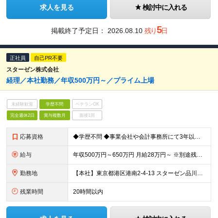
求人を見る
検討中に入れる
5
掲載終了予定日：
2026.08.10
残り
日
正社員
自己PR不要
スターゼン株式会社
経理／本社勤務／年収500万円～／プライム上場
未経験歓迎
学歴不問
ベテランOK
完全週休2日
賞与複数月
面接1回
応募資格
◆学歴不問 ◆事業会社や会計事務所にて3年以上経理業務の経験がある方（決算業務・税務等） ★経理経験がない場合でも、ポテンシャルが高い方の採用も積極的に検討します。
給与
年収500万円～650万円 月給28万円～ ※別途残業代が全額支給されます。 ※試用期間3ヵ月あり。試用期間中の給与・待遇に差異はありません。
勤務地
【本社】東京都港区港南2-4-13 スターゼン品川ビル ※就業場所の変更の範囲：会社の定める事業所（限定なし）
残業時間
20時間以内