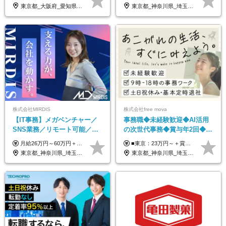
東京都_大阪府_愛知県_北海道_宮城県_新潟県_石川県_静岡県_広島県_福岡県_沖縄県
東京都_神奈川県_埼玉県_千葉県
株式会社MIRDIS
株式会社free mova
【IT事務】メガベンチャー／
事務職◆未経験歓迎◆AI活用
SNS業務／リモート可能／未
の次世代事務◆賞与年2回◆ネ
経験◎
イルOK◆残業なし/4JIM
月給26万円～60万円＋賞与1回＋各種手当 ★Point：経験者の方は100％年収UPでの待遇提示も可能！ ※試用期間6カ月 ※期間中は月給20万円以上～スタート ※期間中は契約社員
■東京：23万円～＋賞与年2回 ■その他：22万円～＋賞与年2回 ※給与はスキル・経験・能力を考慮して決定します。 ※残業代は別途支給いたします。 ※実績により随時基本給アップが可能。 入社1年で8～9万円上がった実績もあります！ ＜各種手当＞ ■皆勤手当（インセンティブ） ■交通費全額支給 ■資格祝い金（1万円～4万円） └MOS、日商簿記、TOEIC、秘書検定、ITパスポートなど
東京都_神奈川県_埼玉県_千葉県
東京都_神奈川県_埼玉県_千葉県_大阪府_愛知県_北海道_青森県_岩手県_宮城県_秋田県_山形県_福島県_茨城県_栃木県_群馬県_新潟県_山梨県_長野県_富山県_石川県_福井県_静岡県_岐阜県_三重県_兵庫県_京都府_滋賀県_奈良県_和歌山県_広島県_岡山県_鳥取県_島根県_山口県_徳島県_香川県_愛媛県_高知県_福岡県_熊本県_佐賀県_長崎県_大分県_宮崎県_鹿児島県_沖縄県