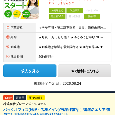
ビューしませんか？
未経験歓迎
学歴不問
ベテランOK
完全週休2日
賞与複数月
面接1回
応募資格
＜学歴不問・第二新卒歓迎！業界、職種未経験歓迎！20代～30代活躍中＞ ★35歳以下の方（若年層の長期キャリア形成を図るため） ★フリーター・正社員未経験・社会人未経験OK ★転職回数が多い方もぜひ
給与
★月収35万円も可能！ ★ゆくゆくは年収700～800万円も！ ★手当が多数あり ・残業手当（100％）★1分単位で支給 ・資格手当（最大月6万円） ・結婚/出産祝金（最大3万円） 【首都圏・北関東
勤務地
★勤務地は希望を最大限考慮 ★直行直帰OK ★車通勤のエリアもあり ★研修は、下記いずれかの研修センターで行います ・東京校（東京本社とアクセスは同様） ・大阪校（大阪府大阪市中央区道修町 2-1-1
残業時間
20時間以内
求人を見る
検討中に入れる
掲載終了予定日：
2026.08.24
NEW
正社員
面接情報有
株式会社ブレーンズ・システム
バックオフィス(経理・労務メイン)*残業ほぼなし*海老名エリア*賞
与年2回*月給28万円も可*年休120日以上