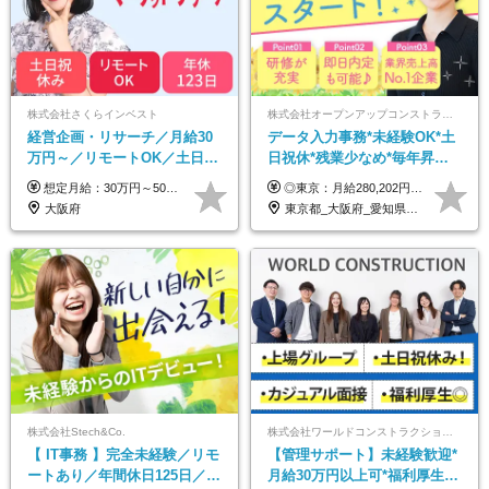
株式会社さくらインベスト
株式会社オープンアップコンストラクション（東証プライム上場グループ）
経営企画・リサーチ／月給30
データ入力事務*未経験OK*土
万円～／リモートOK／土日祝
日祝休*残業少なめ*毎年昇給
休み／生成AIを活用できる方
あり*面接1回*月収37万円可/o
想定月給：30万円～50万円程度＋各種手当＋賞与年2回 ※想定年収：400万円～600万円 ※経験・能力等考慮の上、規定により優遇 ※上記月給には固定残業代を含みます。固定残業代は、時間外労働の有無に関わらず月10時間分（月2.2万円（月収30万円の場合）～3.6万円（月収50万円の場合））を支給し、超過分は追加で支給します ※試用期間2ヶ月（待遇に差異なし） 【固定残業代について】 固定残業10時間分（22,000円～36,000円）を含む ※超過分は別途全額支給
◎東京：月給280,202円～402,430円 ◎大阪：月給269,824円～392,052円 ◎名古屋：月給285,967円～408,195円 ◎その他：月給265,212円～387,440円 ※試用期間3か月／待遇は研修期間中のみ変更あり （東京：23.9万円～、大阪：月給23.4万円～、名古屋：月給24.2万円～、その他：月給23.1万円～） ※固定残業代（配属後に支給）・一律手当を含む ※固定残業代は残業がない場合も支給し、超過分は別途支給する ※年齢、経験、能力を考慮し、支給額を決定します。
歓迎
大阪府
東京都_大阪府_愛知県_北海道_宮城県_新潟県_石川県_静岡県_広島県_福岡県_沖縄県
株式会社Stech&Co.
株式会社ワールドコンストラクション 【東証一部】 (ワールドホールディングス・グループ)
【 IT事務 】完全未経験／リモ
【管理サポート】未経験歓迎*
ートあり／年間休日125日／残
月給30万円以上可*福利厚生が