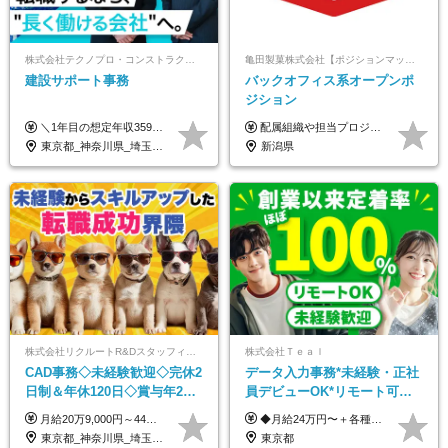
株式会社テクノプロ・コンストラクション
亀田製菓株式会社【ポジションマッチ登録】
建設サポート事務
バックオフィス系オープンポ
ジション
＼1年目の想定年収359万円～407万円／ 下記(1)～(3)のいずれかを、ご希望や適性を考慮したうえで決定します。 (1)月給23万1,000円＋賞与年2回（計2ヶ月分） (2)月給26万5,000円＋賞与なし （一律支給の業績手当6万6,200円を含む） (3)月給29万5,675円＋賞与なし （一律支給の業績手当6万6,200円＋固定残業手当15時間分／3万675円を含む※超過分は別途支給） ▼(3)の場合の入社時研修中の給与 月給26万5,000円＋賞与なし （一律支給の業績手当6万6,200円を含む） ※試用期間は2ヶ月間です。 期間中の給与・待遇に変更はありません。
配属組織や担当プロジェクトにより異なります。 想定年収：450万円～1100万円 ※ご経験やスキルに応じて決定します。 ※上記想定年収はあくまでも目安の金額であり、 選考を通じて上下する可能性があります。
東京都_神奈川県_埼玉県_千葉県_大阪府_愛知県_北海道_青森県_岩手県_宮城県_秋田県_山形県_福島県_茨城県_栃木県_群馬県_新潟県_山梨県_長野県_富山県_石川県_福井県_静岡県_岐阜県_三重県_兵庫県_京都府_滋賀県_奈良県_和歌山県_広島県_岡山県_鳥取県_島根県_山口県_徳島県_香川県_愛媛県_高知県_福岡県_熊本県_佐賀県_長崎県_大分県_宮崎県_鹿児島県_沖縄県
新潟県
株式会社リクルートR&Dスタッフィング【リクルートグループ】
株式会社Ｔｅａｌ
CAD事務◇未経験歓迎◇完休2
データ入力事務*未経験・正社
日制＆年休120日◇賞与年2回
員デビューOK*リモート可能*
◇住宅手当制度・社員寮あ
年間休日124日*面接1回*実働
月給20万9,000円～44万円 ※試用期間6カ月あり（期間中の待遇に変更なし） ※経験・能力・前給を考慮の上、決定いたします ※時間外手当100％支給 ※派遣就業先が変更となる場合には、就業規則、労使協定等に基づき賃金が変更となる可能性があります
◆月給24万円〜＋各種手当 ※残業代全額支給 ※試用期間6ヶ月（期間中も給与・待遇に変更なし）
り/j1
7.5時間
東京都_神奈川県_埼玉県_千葉県_大阪府_愛知県_青森県_岩手県_宮城県_秋田県_山形県_福島県_茨城県_栃木県_群馬県_山梨県_長野県_福井県_静岡県_岐阜県_三重県_兵庫県_京都府_滋賀県_奈良県_広島県_岡山県_山口県_香川県_福岡県_熊本県_佐賀県_長崎県_大分県_宮崎県_鹿児島県
東京都