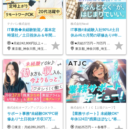
テクバン株式会社
株式会社Nexil
IT事務◆未経験歓迎／基本定
IT事務#未経験入社90%#土日
時退社／土日祝休み＆年間休
休み#6カ月間の研修あり#年休
日123日／賞与年2回／研修制
125日以上#残業月5h以下#リ
■月給242,800円以上＋諸手当＋賞与年2回＋業績賞与 ※固定残業代32,813円～/20時間分を含む ※超過分は別途支給 ※経験・年齢を考慮の上、当社規定により決定 ※試用期間6ヵ月間（待遇に差異なし）
■月給27万円～70万円 ※経験・スキルなどを考慮して決定します。 ※上記金額には固定残業代（月15時間相当分／26,300円～73,500円）を含みます。 超過分は別途支給します。 ★最大200万円の昇給アップを叶えたメンバーも！ ￣￣￣V￣￣￣￣￣￣￣￣￣￣￣￣￣￣￣￣￣￣￣ 社員の頑張りはしっかり評価・還元！ はじめは経験がなくても、頑張り次第で早期キャリアアップも狙える環境が充実！ 実際に、昇給で最大200万円給与が上がった先輩社員も活躍中！ 社員のモチベーションも高く維持しながら働けます◎ ★一人でも多くの方とお会いしたいと考えています！ ￣￣￣V￣￣￣￣￣￣￣￣￣￣￣￣￣￣￣￣￣￣￣￣ 現在活躍中の先輩たちの前職は、営業や飲食、 美容師や銀行員、アパレル店員など、多彩！ パソコンが苦手だったメンバーも今では第一線で活躍中です！
度充実／リモートOK
モート可
東京都_神奈川県_埼玉県_千葉県
東京都_神奈川県_埼玉県_千葉県_大阪府_愛知県_北海道_青森県_岩手県_宮城県_秋田県_山形県_福島県_茨城県_栃木県_群馬県_新潟県_山梨県_長野県_富山県_石川県_福井県_静岡県_岐阜県_三重県_兵庫県_京都府_滋賀県_奈良県_和歌山県_広島県_岡山県_鳥取県_島根県_山口県_徳島県_香川県_愛媛県_高知県_福岡県_熊本県_佐賀県_長崎県_大分県_宮崎県_鹿児島県_沖縄県
株式会社オープンアップコンストラクション（東証プライム上場グループ）
株式会社ＡＴＪＣ【上場グループ】
サポート事務*未経験OK*PC研
【業務サポート】未経験OK*
修あり*土日祝休*月収37万円
年休124日*残業ほぼなし*将来
可*面接1回/o
活かせる専門スキル
◎東京：月給280,202円～402,430円 ◎大阪：月給269,824円～392,052円 ◎名古屋：月給285,967円～408,195円 ◎その他：月給265,212円～387,440円 ※試用期間3か月／待遇は研修期間中のみ変更あり （東京：23.9万円～、大阪：月給23.4万円～、名古屋：月給24.2万円～、その他：月給23.1万円～） ※固定残業代（配属後に支給）・一律手当を含む ※固定残業代は残業がない場合も支給し、超過分は別途支給する ※年齢、経験、能力を考慮し、支給額を決定します。
月給25万円～＋各種手当（家族、資格、住宅など） ★ご経験をお持ちの方は前職給与保証！ ※試用期間は6ヶ月 ※上記には固定残業代（33,784円～／20時間分）を含みます。超過分は追加支給致します。 ※経験・スキル・能力を考慮して決定します。ご経験者の方の経験フェーズは不問です。 ＜各種手当＞ 住宅手当／家族手当／資格手当／特別手当など