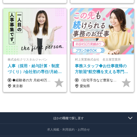
株式会社クリスタルジャパン
村上実業株式会社 名古屋営業所
人事（採用・給与計算・制度
事務スタッフ◆お仕事復帰の
づくり）/会社初の専任/月給40
方歓迎*航空機を支える専門商
万円～可/残業10h/土日祝休み/
社*年収450万実績あり*車道駅
◆経験者の方 月給40万円～65万円＋賞与年2回 【給与イメージ】 人事経験5年程度：月給45万円～ ◆未経験の方 月給35万円～65万円＋賞与年2回 ※経験・スキルを考慮のうえ、優遇いたします。 ※試用期間は3ヶ月です。期間中の給与・待遇に変更はありません。 ※上記月給には、固定残業代（月45時間分／8.8万円～16.5万円）を含みます。 ※固定残業時間を超過した場合は、超過分を別途全額支給いたします。 【固定残業代について】 固定残業45時間分（88,000円～165,000円）を含む ※超過分は別途全額支給
《住宅手当など豊富な手当で月給＋α！》 ★年収450万円実績あり ★住宅手当 ★家族手当 月給22万円～＋賞与年2回＋業績賞与(※業績による／過去3か月分支給実績あり) ※経験・スキルを考慮の上、決定します ※残業代は全額支給します ※試用期間3ヶ月間あり（期間中の給与・待遇に差異はありません）
年休120日以上
より徒歩4分*服装自由
東京都
愛知県
ほかの職種で探し直す
求人掲載・利用規約・お問合せ