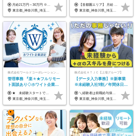
業なし／産休育休あり／服
充実！
月給21万円～30万円 ※試用期間3ヶ月間の待遇に変動はありません。 ※みなし残業代(月20時間分29,725円～)を含む。（※超過分は追加支給）
【首都圏エリア】 月給 291,800円以上 ＋ 各種手当 【北関東エリア】 月給 264,260円以上 ＋ 各種手当 【関西・四国エリア】 月給 278,040円以上 ＋ 各種手当 【中部エリア】 月給 278,040円以上 ＋ 各種手当 【北海道・東北エリア】 月給 247,000円以上 ＋ 各種手当 【九州エリア】 月給 235,540円以上 ＋ 各種手当 【中国エリア】 月給 250,460 円以上 ＋ 各種手当 ※全て年齢・経験・能力などを考慮します。 ※試用期間3ヶ月あり。その間の待遇に変動はありません。 ※固定残業代（20時間分）を含む 首都圏／37,800円以上 北関東／34,260円以上 関西・四国／36,040円以上 中部／36,040円以上 北海道・東北／32,000円以上 九州／30,540円以上 中国／32,460円以上 ※超過分は全額支給 初年度の年収 400万円～900万円
装・髪型自由／毎年昇給
東京都_神奈川県_埼玉県_千葉県_大阪府_愛知県_北海道_青森県_岩手県_宮城県_秋田県_山形県_福島県_茨城県_栃木県_群馬県_新潟県_山梨県_長野県_富山県_石川県_福井県_静岡県_岐阜県_三重県_兵庫県_京都府_滋賀県_奈良県_和歌山県_広島県_岡山県_鳥取県_島根県_山口県_徳島県_香川県_愛媛県_高知県_福岡県_熊本県_佐賀県_長崎県_大分県_宮崎県_鹿児島県_沖縄県
東京都_神奈川県_埼玉県_千葉県_大阪府_愛知県_北海道_青森県_岩手県_宮城県_秋田県_山形県_福島県_茨城県_栃木県_群馬県_新潟県_山梨県_長野県_富山県_石川県_福井県_静岡県_岐阜県_三重県_兵庫県_京都府_滋賀県_奈良県_和歌山県_広島県_岡山県_鳥取県_島根県_山口県_徳島県_香川県_愛媛県_高知県_福岡県_熊本県_佐賀県_長崎県_大分県_宮崎県_鹿児島県_沖縄県
株式会社ワールドコーポレーション 採用事業部【上場グループ】
株式会社ＡＴＪＣ【上場グループ】
管理事務 『楽々★フルリモー
【データ入力事務】※新事業
ト面談あり◇ホワイト企業認
※未経験入社9割／年間休日
定受賞◇完全週休2日◇賞与年
124日／月 残業13h／土日祝休
★ 未経験スタートでも月収40万円以上も目指せます！ ★ ★ 試用期間6か月あり／給与・待遇に変更なし ★ ＼パターン①orパターン②で給与形態の選択が可能／ ＜パターン①＞ 月給+交通費+（残業代は全額別途支給） 【首都圏・関東・北信越】 月給30.0万円以上 【関西】 月給27.5万円以上 【中部】 月給26.5万円以上 【東北】 月給24.5万円以上 【北海道】 月給24.0万円以上 【九州・中四国】 月給25.5万円以上 ＜パターン②＞ 月給（固定残業代20H含む）+交通費+賞与年2回+残業代 （※20H場合を超過した場合は全額別途支給） 【首都圏・関東・北信越】 月給25.0万円以上 【関 西・中部】 月給24.5万円以上 【東 北・北海道・九州・中四国】 月給23.5万円以上 ※上記給与には固定残業代（月20H分）を含みます 固定残業代は残業の有無に関わらず支給し、超過分は別途全額支給いたします ①②の給与形態はご本人様と相談の上、最終的に会社が決定いたします （内定時に通知） ■給与改定年1回 ■(※)賞与年2回（昨年度支給実績2回／頑張りを評価） (※)支給条件に規定あり
＼経験者は前職給与保証！／ 月給23万円～33万円＋各種手当 ☆給与改定年2回あり！ ※上記金額には固定残業代（31,081円～44,595円／20時間分）を含みます。 ※超過分は別途支給します。 ★試用期間：6ヶ月 未経験の場合、試用期間中は月給21万円（固定残業代12,353円／8時間分）となります。ただし、2026年7月1日以降は給与改定に伴い、試用期間の途中であっても、月給230,000円（固定残業代31,081円／20時間分）を適用します。 ※超過分は別途支給します。
2回 /p13
み／給与改定年2回
東京都_神奈川県_埼玉県_千葉県_大阪府_愛知県_北海道_青森県_岩手県_宮城県_秋田県_山形県_福島県_茨城県_栃木県_群馬県_新潟県_山梨県_長野県_富山県_石川県_福井県_静岡県_岐阜県_三重県_兵庫県_京都府_滋賀県_奈良県_和歌山県_広島県_岡山県_鳥取県_島根県_山口県_徳島県_香川県_愛媛県_高知県_福岡県_熊本県_佐賀県_長崎県_大分県_宮崎県_鹿児島県_沖縄県
東京都_神奈川県_埼玉県_千葉県