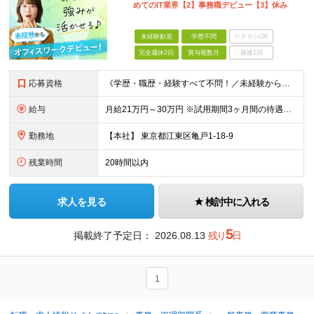
めてのIT業界【2】事務職デビュー【3】休み
未経験歓迎
学歴不問
ベテランOK
完全週休2日
賞与複数月
面接1回
応募資格
《学歴・職歴・経験すべて不問！／未経験からのチャレンジ大歓迎◎》 ★27歳以下の方は、経験を問わずほぼ全員面談！ ★教育を前提とした「育成枠」募集です！ ▼こんな気持ち、ひとつでも当てはまる方はぜひ
給与
月給21万円～30万円 ※試用期間3ヶ月間の待遇に変動はありません。 ※みなし残業代(月20時間分29,725円～)を含む。（※超過分は追加支給）
勤務地
【本社】 東京都江東区亀戸1-18-9
残業時間
20時間以内
求人を見る
検討中に入れる
5
掲載終了予定日：
2026.08.13
残り
日
1