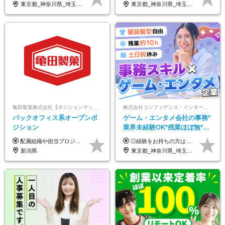
東京都_神奈川県_埼玉県_千葉県_大阪府_愛知県_北海道_青森県_岩手県_宮城県_秋田県_山形県_福島県_茨城県_栃木県_群馬県_新潟県_山梨県_長野県_富山県_石川県_福井県_静岡県_岐阜県_三重県_兵庫県_京都府_滋賀県_奈良県_和歌山県_広島県_岡山県_鳥取県_島根県_山口県_徳島県_香川県_愛媛県_高知県_福岡県_熊本県_佐賀県_長崎県_大分県_宮崎県_鹿児島県_沖縄県
東京都_神奈川県_埼玉県_千葉県_大阪府_愛知県_北海道_青森県_岩手県_宮城県_秋田県_山形県_福島県_茨城県_栃木県_群馬県_新潟県_山梨県_長野県_富山県_石川県_福井県_静岡県_岐阜県_三重県_兵庫県_京都府_滋賀県_奈良県_和歌山県_広島県_岡山県_鳥取県_島根県_山口県_徳島県_香川県_愛媛県_高知県_福岡県_熊本県_佐賀県_長崎県_大分県_宮崎県_鹿児島県_沖縄県
亀田製菓株式会社【ポジションマッチ登録】
株式会社コンフィデンス・インターワークス【東証グロース上場】
バックオフィス系オープンポ
ゲーム・エンタメ会社の事務*
ジション
業界未経験OK*残業ほぼ無*土
日祝休み*服装髪型ネイル自由
配属組織や担当プロジェクトにより異なります。 想定年収：450万円～1100万円 ※ご経験やスキルに応じて決定します。 ※上記想定年収はあくまでも目安の金額であり、 選考を通じて上下する可能性があります。
◎経験をお持ちの方は前職給与を考慮します！ 月給21万円～40万円＋残業代＋賞与 ＜評価は『総合評価』を採用＞ 当社では一人ひとりのスキルや貢献度に見合った『総合評価』を行っています。 担当者と定期的に面談を行うため「評価のポイント」や「今後の課題」なども明確。 評価の結果は昇給・賞与でしっかり反映いたします。
*好きが活かせる☆
新潟県
東京都_神奈川県_埼玉県_千葉県_大阪府_兵庫県_京都府_福岡県