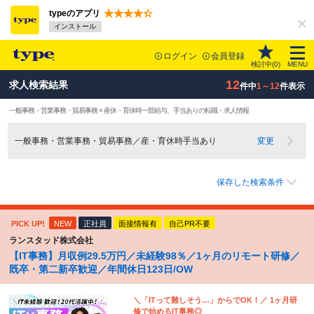
typeのアプリ
インストール
ログイン
会員登録
検討中(
0
)
MENU
12
求人検索結果
件中
1～12
件表示
一般事務・営業事務・貿易事務 × 産休・育休時一部給与、手当ありの転職・求人情報
一般事務・営業事務・貿易事務／産・育休時手当あり
変更
保存した検索条件
PICK UP!
NEW
正社員
面接情報有
自己PR不要
ランスタッド株式会社
【IT事務】月収例29.5万円／未経験98％／1ヶ月のリモート研修／
既卒・第二新卒歓迎／年間休日123日/OW
＼「ITって難しそう…」からでOK！／ 1ヶ月研
修で始めるIT事務◎