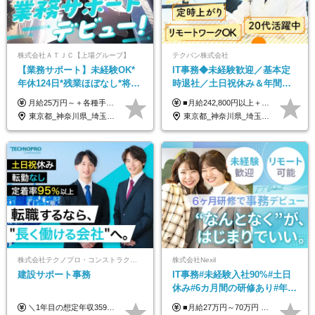
株式会社ＡＴＪＣ【上場グループ】
テクバン株式会社
【業務サポート】未経験OK*
IT事務◆未経験歓迎／基本定
年休124日*残業ほぼなし*将来
時退社／土日祝休み＆年間休
活かせる専門スキル
日123日／賞与年2回／研修制
月給25万円～＋各種手当（家族、資格、住宅など） ★ご経験をお持ちの方は前職給与保証！ ※試用期間は6ヶ月 ※上記には固定残業代（33,784円～／20時間分）を含みます。超過分は追加支給致します。 ※経験・スキル・能力を考慮して決定します。ご経験者の方の経験フェーズは不問です。 ＜各種手当＞ 住宅手当／家族手当／資格手当／特別手当など
■月給242,800円以上＋諸手当＋賞与年2回＋業績賞与 ※固定残業代32,813円～/20時間分を含む ※超過分は別途支給 ※経験・年齢を考慮の上、当社規定により決定 ※試用期間6ヵ月間（待遇に差異なし）
度充実／リモートOK
東京都_神奈川県_埼玉県_千葉県
東京都_神奈川県_埼玉県_千葉県
株式会社テクノプロ・コンストラクション
株式会社Nexil
建設サポート事務
IT事務#未経験入社90%#土日
休み#6カ月間の研修あり#年休
125日以上#残業月5h以下#リ
＼1年目の想定年収359万円～407万円／ 下記(1)～(3)のいずれかを、ご希望や適性を考慮したうえで決定します。 (1)月給23万1,000円＋賞与年2回（計2ヶ月分） (2)月給26万5,000円＋賞与なし （一律支給の業績手当6万6,200円を含む） (3)月給29万5,675円＋賞与なし （一律支給の業績手当6万6,200円＋固定残業手当15時間分／3万675円を含む※超過分は別途支給） ▼(3)の場合の入社時研修中の給与 月給26万5,000円＋賞与なし （一律支給の業績手当6万6,200円を含む） ※試用期間は2ヶ月間です。 期間中の給与・待遇に変更はありません。
■月給27万円～70万円 ※経験・スキルなどを考慮して決定します。 ※上記金額には固定残業代（月15時間相当分／26,300円～73,500円）を含みます。 超過分は別途支給します。 ★最大200万円の昇給アップを叶えたメンバーも！ ￣￣￣V￣￣￣￣￣￣￣￣￣￣￣￣￣￣￣￣￣￣￣ 社員の頑張りはしっかり評価・還元！ はじめは経験がなくても、頑張り次第で早期キャリアアップも狙える環境が充実！ 実際に、昇給で最大200万円給与が上がった先輩社員も活躍中！ 社員のモチベーションも高く維持しながら働けます◎ ★一人でも多くの方とお会いしたいと考えています！ ￣￣￣V￣￣￣￣￣￣￣￣￣￣￣￣￣￣￣￣￣￣￣￣ 現在活躍中の先輩たちの前職は、営業や飲食、 美容師や銀行員、アパレル店員など、多彩！ パソコンが苦手だったメンバーも今では第一線で活躍中です！
モート可