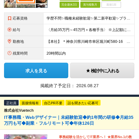
完全週休2日
賞与複数月
面接1回
応募資格
学歴不問✨職種未経験歓迎✨第二新卒歓迎✨ブランクOK❕ ■宅地建物取引士の資格をお持ちの方 （宅建試験に合格していて宅建士証未交付の方もOK） ◎不動産業界の経験をお持ちの方は歓迎します！
給与
〈月給35万円～45万円＋各種手当〉 ※上記額にはみなし残業代（45時間分・8万700円以上）および一律支給の宅建手当（2万円）を含みます。超過分は全額支給いたします。 ※経験・能力を考慮して決定
勤務地
【本社】 ＊神奈川県川崎市幸区堀川町580-16 川崎テックセンター9階 ※転勤はありません ※受動喫煙対策あり(オフィス内分煙)
残業時間
20時間以内
求人を見る
検討中に入れる
掲載終了予定日：
2026.08.27
正社員
面接情報有
自己PR不要
話を聞きたい応募可
株式会社Vuetech
IT事務職・Webデザイナー｜未経験歓迎◆約1年間の研修◆月給35
万円も可◆副業・フルリモート可◆年休126日
事務経験を活かしてIT業界へ！ ★業界No.1の教