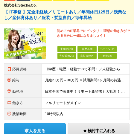
株式会社Stech&Co.
【 IT事務 】完全未経験／リモートあり／年間休日125日／残業な
し／産休育休あり／服装・髪型自由／毎年昇給
初めてのIT業界でにピッタリ！ 理想の働き方がで
きる自分に一緒になりましょう！
未経験歓迎
学歴不問
ベテランOK
完全週休2日
賞与複数月
面接1回
応募資格
《学歴・職歴・経験すべて不問！／未経験からのチャレンジ大歓迎◎》 ▼こんな気持ち、ひとつでも当てはまる方はぜひ！ □ なにか、人生を変えるきっかけがほしい □ 立ち仕事に疲れて、そろそろ座り仕事がい
給与
月給21万円～30万円 ※試用期間3ヶ月間の待遇に変動はありません。 ※みなし残業代(月20時間分29,725円～)を含む。（※超過分は追加支給）
勤務地
日本全国で募集中！リモート希望者も大歓迎！ ※クライアントオフィスへの出勤が必要な場合は、 「東京オフィス」または「首都圏・関西圏」になります ※勤務地の選択はご希望を考慮し、転居を伴う転勤はありま
働き方
フルリモートがメイン
残業時間
10時間以内
求人を見る
検討中に入れる