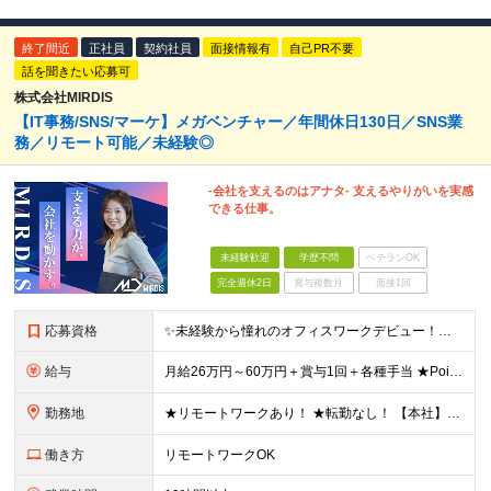
終了間近
正社員
契約社員
面接情報有
自己PR不要
話を聞きたい応募可
株式会社MIRDIS
【IT事務/SNS/マーケ】メガベンチャー／年間休日130日／SNS業
務／リモート可能／未経験◎
-会社を支えるのはアナタ- 支えるやりがいを実感
できる仕事。
未経験歓迎
学歴不問
ベテランOK
完全週休2日
賞与複数月
面接1回
応募資格
✨未経験から憧れのオフィスワークデビュー！人柄・意欲重視の採用です✨ ＼学歴・経験不問！第二新卒歓迎♪／ 充実の研修制度あり◎ Web面接OK！ 「やってみたい！」その気持ちが応募資格です♪ ▼
給与
月給26万円～60万円＋賞与1回＋各種手当 ★Point：経験者の方は100％年収UPでの待遇提示も可能！ ※試用期間6カ月 ※期間中は月給23万円以上～スタート ※期間中は契約社員
勤務地
★リモートワークあり！ ★転勤なし！ 【本社】東京都港区虎ノ門1-16-16 虎ノ門一丁目MGビル ∟虎ノ門駅から徒歩3分のピカピカのオフィス ※その他、1都3県を中心としたプロジェクト先 ※親会
働き方
リモートワークOK