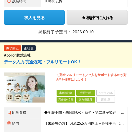
残業時間
10時間以内
求人を見る
検討中に入れる
掲載終了予定日：
2026.09.10
終了間近
正社員
Apollon株式会社
データ入力/完全在宅・フルリモートOK！
＼完全フルリモート／ “人をサポートするのが好
き”を仕事にしよう！
未経験歓迎
学歴不問
ベテランOK
完全週休2日
賞与複数月
面接1回
応募資格
◆学歴不問・未経験OK・新卒・第二新卒歓迎 ・フルリモートで自律的に働きたい方 ・PCの基本操作（タイピング・コピー＆ペースト）ができればOK！
給与
【未経験の方】 月給25.5万円以上＋各種手当 【事務経験3年以上の方】 月給28万円以上＋各種手当 ※経験・スキル・年齢を考慮の上、決定します ※試用期間：3ヶ月(雇用形態は正社員、給与・待遇に