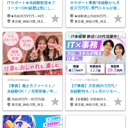
ITサポート★未経験歓迎★フ
※サポート事務*未経験から月
リーターOK!経歴は気にしな
収37万円可♪専門スキルが身に
くて大丈夫★超大手リクルー
付く！Web面接＆リモート研
■月給20万9千円～44万円 ※経験・能力・前給を考慮の上、決定いたします ※時間外手当100％支給 ※派遣就業先が変更となる場合には、就業規則、労使協定等に基づき賃金が変更となる可能性があります 「とにかく私生活重視」「残業があっても稼ぎたい」といった希望も配属の際に考慮します。 ＜手当＞ ■職務担当手当 ■通勤手当（上限月3万円） ■残業手当（全額支給） ■住宅手当（5割を会社負担／就業規則に定めるところによる） ■扶養手当 ■別居手当 ■資格試験受講料補助（資格ごとに社内規定により決定） ■資格取得奨励金 （資格により2万円～20万円の祝金支給） ◎一例 ・基本情報技術者（5万円） ・プロジェクトマネージャー試験（10万円） ・応用情報技術者試験（10万円） ・ITストラテジスト試験（10万円） ・エンベデッドシステムスペシャリスト試験（10万円） ・ディジタル技術検定（情報1級：10万円、制御1級：10万円、情報2級、制御2級：5万円 ・TOEIC（R）テスト（600～729点：5万円、 730～799点：10万円、800点以上：15万円） など
★経験者は月給50万円～90万円 【首都圏】 月給30万1230円〜 ⇒基本22万7000円+地域6万4230円+皆勤1万円 【群馬/栃木/茨城】 月給28万1090円〜 ⇒基本23万4000円+地域3万7090円+皆勤1万円 【大阪/京都/兵庫】 月給30万130円〜 ⇒基本23万5000円+地域5万5130円+皆勤1万円 【静岡/愛知/岐阜/三重】 月給28万5840円〜 ⇒基本23万円+地域4万5840円+皆勤1万円 【北海道】 月給25万2960円〜 ⇒基本22万4000円+地域1万8960円+皆勤1万円 【福岡/佐賀/長崎/大分/熊本】 月給25万800円〜 ⇒基本21万8000円+地域2万2800円+皆勤1万円 【宮城/山形/福島】 月給25万580円〜 ⇒基本21万8000円+地域2万2580円+皆勤1万円 【広島/岡山/山口】 月給27万1090円〜 ⇒基本23万4000円+地域2万7090円+皆勤1万円 ※残業代は1分単位で全額支給（みなし残業制度なし） ※上記給与は最低支給額です。経験・能力に応じて決定致します ※試用期間1ヶ月、最大6ヶ月まで延長する可能性あり(条件変更なし) ※今期より新賃金体系へ移行しました。詳細は面接時にご説明します
トグループの正社員/sg
修も充実♪/a
東京都_神奈川県_埼玉県_千葉県_大阪府_愛知県_青森県_岩手県_宮城県_秋田県_山形県_福島県_茨城県_栃木県_群馬県_山梨県_長野県_福井県_静岡県_岐阜県_三重県_兵庫県_京都府_滋賀県_奈良県_広島県_岡山県_山口県_香川県_福岡県_熊本県_佐賀県_長崎県_大分県_宮崎県_鹿児島県
東京都_神奈川県_埼玉県_大阪府_愛知県_北海道_宮城県_広島県_福岡県
合同会社Willmate
ランスタッド株式会社
【事務】働き方ファースト／
【IT事務】月収例29.5万円／
未経験OK！／充実研修／年休
未経験98％／1ヶ月のリモート
127日～／残業なし／平均20代
研修／既卒・第二新卒歓迎／
月給28万円～35万円(固定残業代含む)+インセンティブ＋各種手当 ※経験・能力等を考慮の上、決定します。 ※残業はほとんどありませんが、発生した場合は時間外手当を100％支給します。 【固定残業代について】 なし（残業代は、実際の労働時間に応じて別途全額支給）
【首都圏】月収例29.5万円（月給26万円＋諸手当） 【東海・関西】月収例28.5万円（月給25万円＋諸手当） 【九州】月収例26万円（月給23万円＋諸手当） ※経験・スキル・前職給与を踏まえ、総合的に判断して決定します。 例：首都圏 月収例31万円（月給27万円＋諸手当） ◆各種手当 ・通勤手当（上限4万円まで） ・残業代手当（1分単位で全額支給） ※固定残業代制は採用しておりません ・資格取得支援 ◆昇給：年1回 ◆補足 ・研修中1ヶ月間は、時給1670円となります。 ・試用期間6ヶ月あり。その間の待遇に変更はありません。 ※詳細は面接時にご案内します。
／リモートOK
年間休日123日/OW
東京都_神奈川県_埼玉県_千葉県_大阪府_愛知県_北海道_青森県_岩手県_宮城県_秋田県_山形県_福島県_茨城県_栃木県_群馬県_新潟県_山梨県_長野県_富山県_石川県_福井県_静岡県_岐阜県_三重県_兵庫県_京都府_滋賀県_奈良県_和歌山県_広島県_岡山県_鳥取県_島根県_山口県_徳島県_香川県_愛媛県_高知県_福岡県_熊本県_佐賀県_長崎県_大分県_宮崎県_鹿児島県_沖縄県_海外
東京都_神奈川県_埼玉県_千葉県_大阪府_愛知県_兵庫県_京都府_福岡県