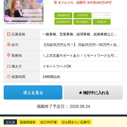
育 ★フルリモ・副業可 ★年収400万UP可
未経験歓迎
学歴不問
ベテランOK
完全週休2日
賞与複数月
面接1回
応募資格
一般事務、営業事務、経理事務、総務事務などの経験をお持ちの方は、なお歓迎！ こんな経験がある方をお待ちしています。 もちろん、興味とやる気があれば、 完全未経験でもＯＫ！ リラックスした面接の場を用
給与
【月給35万円も可！】 月給25万円～50万円＋決算賞与＋インセンティブ 【研修期間中】 ⽉給22.1万円〜30万円＋インセンティブ ＼年収大幅UPの事例あり！／ 【キャリアチェンジ１年目】 ⽉給
勤務地
＼上京支援サポートあり！リモートワークも可！／ ★転勤なし／希望を考慮★ 全国、⼀都三県、関東、中部、関⻄、中国、九州など多数 【本社】東京都新宿区新宿1-19-10 サンモールクレスト5F 【プロ
働き方
リモートワークOK
残業時間
10時間以内
求人を見る
検討中に入れる
掲載終了予定日：
2026.08.24
正社員
面接情報有
自己PR不要
話を聞きたい応募可