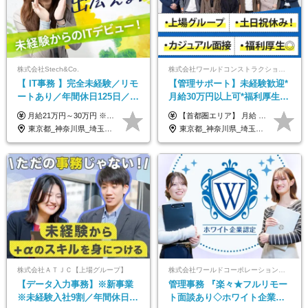
株式会社Stech&Co.
株式会社ワールドコンストラクション 【東証一部】 (ワールドホールディングス・グループ)
【 IT事務 】完全未経験／リモ
【管理サポート】未経験歓迎*
ートあり／年間休日125日／残
月給30万円以上可*福利厚生が
業なし／産休育休あり／服
充実！
月給21万円～30万円 ※試用期間3ヶ月間の待遇に変動はありません。 ※みなし残業代(月20時間分29,725円～)を含む。（※超過分は追加支給）
【首都圏エリア】 月給 291,800円以上 ＋ 各種手当 【北関東エリア】 月給 264,260円以上 ＋ 各種手当 【関西・四国エリア】 月給 278,040円以上 ＋ 各種手当 【中部エリア】 月給 278,040円以上 ＋ 各種手当 【北海道・東北エリア】 月給 247,000円以上 ＋ 各種手当 【九州エリア】 月給 235,540円以上 ＋ 各種手当 【中国エリア】 月給 250,460 円以上 ＋ 各種手当 ※全て年齢・経験・能力などを考慮します。 ※試用期間3ヶ月あり。その間の待遇に変動はありません。 ※固定残業代（20時間分）を含む 首都圏／37,800円以上 北関東／34,260円以上 関西・四国／36,040円以上 中部／36,040円以上 北海道・東北／32,000円以上 九州／30,540円以上 中国／32,460円以上 ※超過分は全額支給 初年度の年収 400万円～900万円
装・髪型自由／毎年昇給
東京都_神奈川県_埼玉県_千葉県_大阪府_愛知県_北海道_青森県_岩手県_宮城県_秋田県_山形県_福島県_茨城県_栃木県_群馬県_新潟県_山梨県_長野県_富山県_石川県_福井県_静岡県_岐阜県_三重県_兵庫県_京都府_滋賀県_奈良県_和歌山県_広島県_岡山県_鳥取県_島根県_山口県_徳島県_香川県_愛媛県_高知県_福岡県_熊本県_佐賀県_長崎県_大分県_宮崎県_鹿児島県_沖縄県
東京都_神奈川県_埼玉県_千葉県_大阪府_愛知県_北海道_青森県_岩手県_宮城県_秋田県_山形県_福島県_茨城県_栃木県_群馬県_新潟県_山梨県_長野県_富山県_石川県_福井県_静岡県_岐阜県_三重県_兵庫県_京都府_滋賀県_奈良県_和歌山県_広島県_岡山県_鳥取県_島根県_山口県_徳島県_香川県_愛媛県_高知県_福岡県_熊本県_佐賀県_長崎県_大分県_宮崎県_鹿児島県_沖縄県
株式会社ＡＴＪＣ【上場グループ】
株式会社ワールドコーポレーション 採用事業部【上場グループ】
【データ入力事務】※新事業
管理事務 『楽々★フルリモー
※未経験入社9割／年間休日
ト面談あり◇ホワイト企業認