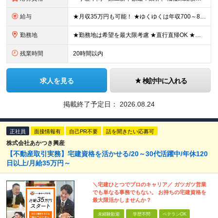
給与
★月収35万円も可能！ ★ゆくゆくは年収700～800万円も！ ★手当が多数あり ・残業手当（100％）★1分単位で支給 ・資格手当（最大月6万円） ・結婚/出産祝金（最大3万円） 【首都圏・北関東
勤務地
★勤務地は希望を最大限考慮 ★直行直帰OK ★車通勤のエリアもあり ★研修は、下記いずれかの研修センターで行います ・東京校（東京本社とアクセスは同様） ・大阪校（大阪府大阪市中央区道修町 2-1-1
残業時間
20時間以内
求人を見る
検討中に入れる
掲載終了予定日：
2026.08.24
正社員
面接情報有
自己PR不要
話を聞きたい応募可
株式会社あかつき興産
【不動産取引実務】宅建資格を活かせる/20～30代活躍中/年休120
日以上/月給35万円～
＼宅建ひとつでプロのキャリア／ ガツガツ営業
でも単なる事務でもない。 お持ちの宅建資格を
最大限活かしませんか？
未経験歓迎
学歴不問
ベテランOK