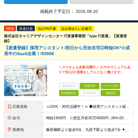
掲載終了予定日：
2026.08.20
NEW
派遣社員
自己PR不要
話を聞きたい応募可
株式会社キャリアデザインセンター IT派遣事業部「type IT派遣」【派遣登
録】
【派遣登録】採用アシスタント/初日から完全在宅◎時短OK*☆成
長中のSaaS企業！/93908
＼ママさんも多数活躍中／ OJTやマニュアルあ
りで安心◎ 残業なしでムリなく働けます♪
未経験歓迎
学歴不問
ベテランOK
完全週休2日
賞与複数月
面接1回
応募資格
≪20代・30代活躍中！≫ ◆採用アシスタント経験または営業事務経験 ◆リモート勤務経験 ※ブランクがある方やこれまでのご経験に自信がない方も、まずはお気軽にご応募ください！ ※ご経歴をなるべく詳細
給与
時給1900円 ☆想定月収30万4000円（8H×20日） ※交通費全額支給 ※在宅日数に応じて、在宅勤務手当あり
勤務地
飯田橋駅より徒歩5分、九段下駅より徒歩7分 ▼服装：私服 ▼働き方：在宅勤務 ※初日からリモート勤務可能 ▼受動喫煙対策：屋内禁煙