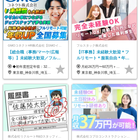
GMOコネクトHR株式会社【GMOインターネットグループ】
フルスタック株式会社
【総合職（事務/マーケ/広報
【IT事務】未経験大歓迎＊フ
等）】未経験大歓迎／フルリ
ルリモート＊服装自由＊年休
モ可で全国募集！年収アップ
125日以上＊残業なし＊月給26
◆初年度想定年収：320万円〜840万円 【関東／一都三県】月給24万円〜70万円 【関西・東海地方】月給23万円〜65万円 【その他の地方等】月給22万円〜60万円 ※ご経験・スキル・前職給与などを考慮の上決定いたします。 ◉固定残業代制（固定残業代10,000円含） 固定残業代は7時間分・時間超過分は追加支給 ≪月給例≫ ・月給54万円（29歳／入社3年目） ・月給38万円（26歳／入社2年目） ・月給28万円（24歳／入社1年目） ※試用期間は6ヶ月で、その間の雇用形態は契約社員です。そのほかの条件に変更はありません。
月給26万円〜60万円＋諸手当＋インセンティブ（２種）＋賞与 ★Point 設立から9ヶ月で全社員2万円の昇給実績 ※成果はしっかりと還元いたします！ ★Point 100％年収UPでの待遇提示も可能！ ※経験者であれば、100％年収アップも実現可能です。 ※試用期間最大2ヶ月/月給22万円〜
多数★年休最大130日★
万円以上
東京都_神奈川県_埼玉県_千葉県_大阪府_愛知県_北海道_青森県_岩手県_宮城県_秋田県_山形県_福島県_茨城県_栃木県_群馬県_新潟県_山梨県_長野県_富山県_石川県_福井県_静岡県_岐阜県_三重県_兵庫県_京都府_滋賀県_奈良県_和歌山県_広島県_岡山県_鳥取県_島根県_山口県_徳島県_香川県_愛媛県_高知県_福岡県_熊本県_佐賀県_長崎県_大分県_宮崎県_鹿児島県_沖縄県
東京都_神奈川県_埼玉県_千葉県_茨城県
株式会社リクルートR&Dスタッフィング【リクルートグループ】
株式会社コプロコンストラクション【東証プライム上場コプロ・ホールディングス子会社】