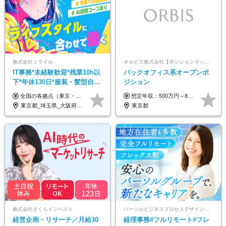
株式会社ミライル
オルビス株式会社【ポジションマッチ登録】
IT事務*未経験歓迎*残業10h以
バックオフィス系オープンポ
下*年休130日*服装・髪型自由
ジション
*AI研修あり*住宅手当あり*転
全国の各拠点（東京・埼玉・新潟・福岡・大阪）で募集中！ 給与は以下の通り、勤務地により異なります。 新潟勤務の場合 201,000円〜201,000円（試用期間変更なし）＋賞与 東京・埼玉勤務の場合 225,000円〜250,000円（試用期間 220,000円）＋賞与 福岡勤務の場合 182,000円〜220,000円（試用期間182,000円）＋賞与 大阪勤務の場合 210,000円〜210,000円（試用期間変更なし）＋賞与 初年度想定年収：280～300万円 ※残業代は全額支給します（1分単位でお支払いします） ※試用期間6ヵ月。試用期間中でも条件変わらず。 ※土日祝含めた勤務可能な方は、土日手当10,000円（毎月）を別途支給。
想定年収：500万円～800万円 ※ご経験やスキルに応じて決定します。 ※上記想定年収はあくまでも目安の金額であり、 選考を通じて上下する可能性があります。
勤なし
東京都_埼玉県_大阪府_新潟県_福岡県
東京都
株式会社さくらインベスト
パーソルビジネスプロセスデザイン株式会社 事業開発本部
経営企画・リサーチ／月給30
経理事務#フルリモート#フレ