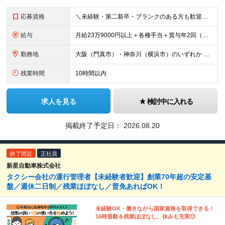
応募資格
＼未経験・第二新卒・ブランクのある方も歓迎！／ ■大卒以上 ■基本的なPCスキルをお持ちの方（Excelに入力ができればOK） 今回は、意欲・人物を重視した採用です。必要な知識は入社後に身につけら
給与
月給23万9000円以上＋各種手当＋賞与年2回（年間約2ヶ月分） ★経験・年齢・能力などを考慮のうえ決定 ★残業代は別途全額支給 ＜あわせて支給される手当＞ ◆扶養手当（配偶者：月1万円、子ども1
勤務地
大阪（門真市）・神奈川（横浜市）のいずれか ※勤務地は希望を考慮して決定します。 ※場合により転勤の可能性もございます。 ※U・Iターン歓迎！ ■本社・大阪支店 大阪府門真市松生町6-20 ■東京
残業時間
10時間以内
求人を見る
検討中に入れる
掲載終了予定日：
2026.08.20
終了間近
正社員
新星自動車株式会社
タクシー会社の運行管理者【未経験者歓迎】創業70年超の安定基
盤／週休二日制／残業ほぼなし／普免あればOK！
未経験OK・働きながら国家資格を取得できる！
16時退勤＆残業ほぼなし、休みも充実◎