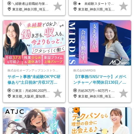
124日／月 残業13h／土日祝休
定受賞◇完全週休2日◇賞与年
＼経験者は前職給与保証！／ 月給23万円～33万円＋各種手当 ☆給与改定年2回あり！ ※上記金額には固定残業代（31,081円～44,595円／20時間分）を含みます。 ※超過分は別途支給します。 ★試用期間：6ヶ月 未経験の場合、試用期間中は月給21万円（固定残業代12,353円／8時間分）となります。ただし、2026年7月1日以降は給与改定に伴い、試用期間の途中であっても、月給230,000円（固定残業代31,081円／20時間分）を適用します。 ※超過分は別途支給します。
★ 未経験スタートでも月収40万円以上も目指せます！ ★ ★ 試用期間6か月あり／給与・待遇に変更なし ★ ＼パターン①orパターン②で給与形態の選択が可能／ ＜パターン①＞ 月給+交通費+（残業代は全額別途支給） 【首都圏・関東・北信越】 月給30.0万円以上 【関西】 月給27.5万円以上 【中部】 月給26.5万円以上 【東北】 月給24.5万円以上 【北海道】 月給24.0万円以上 【九州・中四国】 月給25.5万円以上 ＜パターン②＞ 月給（固定残業代20H含む）+交通費+賞与年2回+残業代 （※20H場合を超過した場合は全額別途支給） 【首都圏・関東・北信越】 月給25.0万円以上 【関 西・中部】 月給24.5万円以上 【東 北・北海道・九州・中四国】 月給23.5万円以上 ※上記給与には固定残業代（月20H分）を含みます 固定残業代は残業の有無に関わらず支給し、超過分は別途全額支給いたします ①②の給与形態はご本人様と相談の上、最終的に会社が決定いたします （内定時に通知） ■給与改定年1回 ■(※)賞与年2回（昨年度支給実績2回／頑張りを評価） (※)支給条件に規定あり
み／給与改定年2回
2回 /p13
東京都_神奈川県_埼玉県_千葉県
東京都_神奈川県_埼玉県_千葉県_大阪府_愛知県_北海道_青森県_岩手県_宮城県_秋田県_山形県_福島県_茨城県_栃木県_群馬県_新潟県_山梨県_長野県_富山県_石川県_福井県_静岡県_岐阜県_三重県_兵庫県_京都府_滋賀県_奈良県_和歌山県_広島県_岡山県_鳥取県_島根県_山口県_徳島県_香川県_愛媛県_高知県_福岡県_熊本県_佐賀県_長崎県_大分県_宮崎県_鹿児島県_沖縄県
株式会社オープンアップコンストラクション（東証プライム上場グループ）
株式会社MIRDIS
サポート事務*未経験OK*PC研
【IT事務/SNS/マーケ】メガベ
修あり*土日祝休*月収37万円
ンチャー／年間休日130日／
可*面接1回/o
SNS業務／リモート可能／未
◎東京：月給280,202円～402,430円 ◎大阪：月給269,824円～392,052円 ◎名古屋：月給285,967円～408,195円 ◎その他：月給265,212円～387,440円 ※試用期間3か月／待遇は研修期間中のみ変更あり （東京：23.9万円～、大阪：月給23.4万円～、名古屋：月給24.2万円～、その他：月給23.1万円～） ※固定残業代（配属後に支給）・一律手当を含む ※固定残業代は残業がない場合も支給し、超過分は別途支給する ※年齢、経験、能力を考慮し、支給額を決定します。
月給26万円～60万円＋賞与1回＋各種手当 ★Point：経験者の方は100％年収UPでの待遇提示も可能！ ※試用期間6カ月 ※期間中は月給23万円以上～スタート ※期間中は契約社員
経験◎
東京都_大阪府_愛知県_北海道_宮城県_新潟県_石川県_静岡県_広島県_福岡県_沖縄県
東京都_神奈川県_埼玉県_千葉県