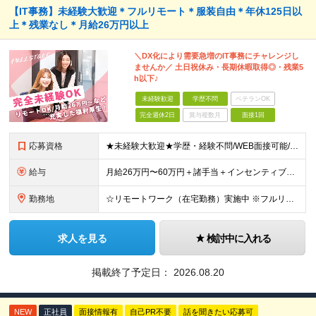
【IT事務】未経験大歓迎＊フルリモート＊服装自由＊年休125日以
上＊残業なし＊月給26万円以上
＼DX化により需要急増のIT事務にチャレンジし
ませんか／ 土日祝休み・長期休暇取得◎・残業5
h以下♪
未経験歓迎
学歴不問
ベテランOK
完全週休2日
賞与複数月
面接1回
応募資格
★未経験大歓迎★学歴・経験不問/WEB面接可能/I・Uターン大歓迎/引越支援アリ ▼未経験歓迎＆完全人柄採用！▼ 経験は一切不問！ 普段はSNSしか使わないけど不安だな・・・そんな方もOKです★ 面
給与
月給26万円〜60万円＋諸手当＋インセンティブ（２種）＋賞与 ★Point 設立から9ヶ月で全社員2万円の昇給実績 ※成果はしっかりと還元いたします！ ★Point 100％年収UPでの待遇提示
勤務地
☆リモートワーク（在宅勤務）実施中 ※フルリモート可 【グループ本社】東京都中央区八丁堀3-6-6 アド京橋ビル2F ∟宝町駅 5分/京橋駅 7分/八丁堀駅7分/JR東京駅10分 【プロジェクト先
求人を見る
検討中に入れる
掲載終了予定日：
2026.08.20
NEW
正社員
面接情報有
自己PR不要
話を聞きたい応募可