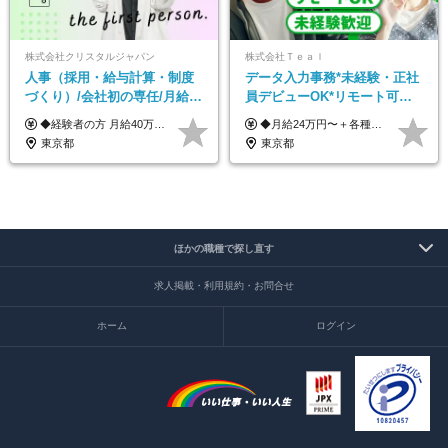
株式会社クリスタルジャパン
株式会社Ｔｅａｌ
人事（採用・給与計算・制度
データ入力事務*未経験・正社
づくり）/会社初の専任/月給40
員デビューOK*リモート可能*
万円～可/残業10h/土日祝休み/
年間休日124日*面接1回*実働
◆経験者の方 月給40万円～65万円＋賞与年2回 【給与イメージ】 人事経験5年程度：月給45万円～ ◆未経験の方 月給35万円～65万円＋賞与年2回 ※経験・スキルを考慮のうえ、優遇いたします。 ※試用期間は3ヶ月です。期間中の給与・待遇に変更はありません。 ※上記月給には、固定残業代（月45時間分／8.8万円～16.5万円）を含みます。 ※固定残業時間を超過した場合は、超過分を別途全額支給いたします。 【固定残業代について】 固定残業45時間分（88,000円～165,000円）を含む ※超過分は別途全額支給
◆月給24万円〜＋各種手当 ※残業代全額支給 ※試用期間6ヶ月（期間中も給与・待遇に変更なし）
年休120日以上
7.5時間
東京都
東京都
ほかの職種で探し直す
求人掲載・利用規約・お問合せ
ホーム
ログイン