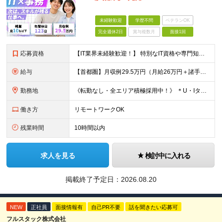
未経験歓迎
学歴不問
ベテランOK
完全週休2日
賞与複数月
面接1回
応募資格
【IT業界未経験歓迎！】 特別なIT資格や専門知識は必要ありません。 ・学歴不問（文系・理系不問） ・第二新卒、既卒の方も歓迎 ・20代を中心に幅広い年代が活躍中 ・基本的なPC操作ができる方 ・タ
給与
【首都圏】月収例29.5万円（月給26万円＋諸手当） 【東海・関西】月収例28.5万円（月給25万円＋諸手当） 【九州】月収例26万円（月給23万円＋諸手当） ※経験・スキル・前職給与を踏まえ、総合
勤務地
《転勤なし・全エリア積極採用中！》 ＊U・Iターンも歓迎 ＊研修はオンライン実施 ★勤務エリアは下記よりお選びいただけます★ 【首都圏】東京・神奈川・千葉・埼玉 【東海】愛知 【関西】大阪、京都、兵庫
働き方
リモートワークOK
残業時間
10時間以内
求人を見る
検討中に入れる
掲載終了予定日：
2026.08.20
NEW
正社員
面接情報有
自己PR不要
話を聞きたい応募可
フルスタック株式会社