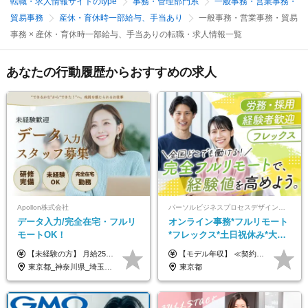
転職・求人情報サイトのtype
事務・管理部門系
一般事務・営業事務・
貿易事務
産休・育休時一部給与、手当あり
一般事務・営業事務・貿易
事務 × 産休・育休時一部給与、手当ありの転職・求人情報一覧
あなたの行動履歴からおすすめの求人
Apollon株式会社
パーソルビジネスプロセスデザイン株式会社 事業開発本部
データ入力/完全在宅・フルリ
オンライン事務*フルリモート
モートOK！
*フレックス*土日祝休み*大手
パーソルグループ*オンライン
【未経験の方】 月給25.5万円以上＋各種手当 【事務経験3年以上の方】 月給28万円以上＋各種手当 ※経験・スキル・年齢を考慮の上、決定します ※試用期間：3ヶ月(雇用形態は正社員、給与・待遇に変更はありません) ※残業代は全額別途支給 ※昇給：年1回（査定あり） ※賞与：年3回（業績に応じて支給） ＼努力がしっかり評価される環境です！／ 「どんなスキルを身につければ昇給できるか」が明確だから、 着実に成長しながら収入アップを目指せます。
【モデル年収】 ≪契約社員≫ 年収330万円 (基本給23万 ＋ 地区手当3万円 ＋ 賞与)：都内在住 年収264万円 (基本給21万 ＋ 賞与)：静岡県在住 --------------- ●月給21万円～28万9900円＋賞与（年2回）＋各種手当 ●1年目想定給与：年収264万円～364万円 ●経験やスキルに応じて優遇します！ ※お住まいの地域により0～3万円の地区手当を支給しております ※試用期間中（3ヶ月間）の雇用形態および待遇に差異はありません ※残業代については選考時に詳細をご説明します ※通算契約期間の上限は5年となります ≪アルバイト≫ ●時給1,250円～2,300円 ●経験やスキルに応じて優遇します！ ●ご希望に応じ、扶養内での勤務も可能です！ ※試用期間中の雇用形態および待遇に差異はありません
面接*30～40代活躍中
東京都_神奈川県_埼玉県_千葉県_大阪府_愛知県_北海道_青森県_岩手県_宮城県_秋田県_山形県_福島県_茨城県_栃木県_群馬県_新潟県_山梨県_長野県_富山県_石川県_福井県_静岡県_岐阜県_三重県_兵庫県_京都府_滋賀県_奈良県_和歌山県_広島県_岡山県_鳥取県_島根県_山口県_徳島県_香川県_愛媛県_高知県_福岡県_熊本県_佐賀県_長崎県_大分県_宮崎県_鹿児島県_沖縄県
東京都