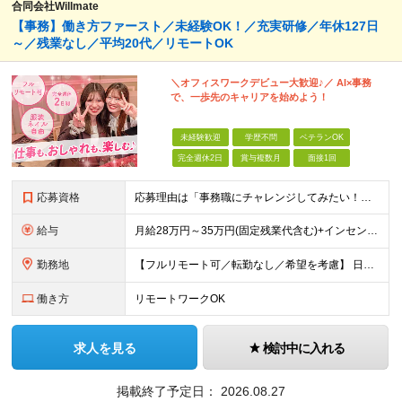
合同会社Willmate
【事務】働き方ファースト／未経験OK！／充実研修／年休127日
～／残業なし／平均20代／リモートOK
＼オフィスワークデビュー大歓迎♪／ AI×事務
で、一歩先のキャリアを始めよう！
未経験歓迎
学歴不問
ベテランOK
完全週休2日
賞与複数月
面接1回
応募資格
応募理由は「事務職にチャレンジしてみたい！」でOK！ #学歴不問 #未経験OK #第二新卒歓迎 ★1つでも当てはまれば、マッチング率高め★ □ オフィスワークデビューしたい方 □ 人をサポートする
給与
月給28万円～35万円(固定残業代含む)+インセンティブ＋各種手当 ※経験・能力等を考慮の上、決定します。 ※残業はほとんどありませんが、発生した場合は時間外手当を100％支給します。 【固定残業
勤務地
【フルリモート可／転勤なし／希望を考慮】 日本47都道府県、どこでも就業可能！ （東京・神奈川・埼玉・千葉・北海道・宮城・愛知・大阪・福岡・新潟など 各拠点近郊のプロジェクト先） 【Point】
働き方
リモートワークOK
求人を見る
検討中に入れる
掲載終了予定日：
2026.08.27