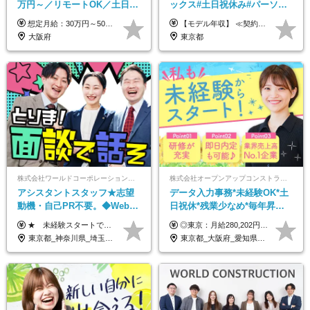
万円～／リモートOK／土日祝
ックス#土日祝休み#パーソル
休み／生成AIを活用できる方
グループ#年休120日以上#正社
想定月給：30万円～50万円程度＋各種手当＋賞与年2回 ※想定年収：400万円～600万円 ※経験・能力等考慮の上、規定により優遇 ※上記月給には固定残業代を含みます。固定残業代は、時間外労働の有無に関わらず月10時間分（月2.2万円（月収30万円の場合）～3.6万円（月収50万円の場合））を支給し、超過分は追加で支給します ※試用期間2ヶ月（待遇に差異なし） 【固定残業代について】 固定残業10時間分（22,000円～36,000円）を含む ※超過分は別途全額支給
【モデル年収】 ≪契約社員≫ 年収330万円 (基本給23万 ＋ 地区手当3万円 ＋ 賞与)：都内在住 年収264万円 (基本給21万 ＋ 賞与)：静岡県在住 --------------- ●月給21万円～28万9900円＋賞与（年2回）＋各種手当 ●1年目想定給与：年収264万円～364万円 ●経験やスキルに応じて優遇します！ ※お住まいの地域により0～3万円の地区手当を支給しております ※試用期間中（3ヶ月間）の雇用形態および待遇に差異はありません ※残業代については選考時に詳細をご説明します ※通算契約期間の上限は5年となります ≪アルバイト≫ ●時給1,250円～2,300円 ●経験やスキルに応じて優遇します！ ●ご希望に応じ、扶養内での勤務も可能です！ ※試用期間中の雇用形態および待遇に差異はありません
歓迎
員登用あり#服装自由
大阪府
東京都
株式会社ワールドコーポレーション 採用事業部【上場グループ】
株式会社オープンアップコンストラクション（東証プライム上場グループ）
アシスタントスタッフ★志望
データ入力事務*未経験OK*土
動機・自己PR不要。◆Web面
日祝休*残業少なめ*毎年昇給
談OK◆完全週休2日◆年収700
あり*面接1回*月収37万円可/o
★ 未経験スタートでも月収40万円以上も目指せます！ ★ ★ 試用期間6か月あり／給与・待遇に変更なし ★ ＼パターン①orパターン②で給与形態の選択が可能／ ＜パターン①＞ 月給+交通費+（残業代は全額別途支給） 【首都圏・関東・北信越】 月給30.0万円以上 【関西】 月給27.5万円以上 【中部】 月給26.5万円以上 【東北】 月給24.5万円以上 【北海道】 月給24.0万円以上 【九州・中四国】 月給25.5万円以上 ＜パターン②＞ 月給（固定残業代20H含む）+交通費+賞与年2回+残業代 （※20H場合を超過した場合は全額別途支給） 【首都圏・関東・北信越】 月給25.0万円以上 【関 西・中部】 月給24.5万円以上 【東 北・北海道・九州・中四国】 月給23.5万円以上 ※上記給与には固定残業代（月20H分）を含みます 固定残業代は残業の有無に関わらず支給し、超過分は別途全額支給いたします ①②の給与形態はご本人様と相談の上、最終的に会社が決定いたします （内定時に通知） ■給与改定年1回 ■(※)賞与年2回（昨年度支給実績2回／頑張りを評価） (※)支給条件に規定あり
◎東京：月給280,202円～402,430円 ◎大阪：月給269,824円～392,052円 ◎名古屋：月給285,967円～408,195円 ◎その他：月給265,212円～387,440円 ※試用期間3か月／待遇は研修期間中のみ変更あり （東京：23.9万円～、大阪：月給23.4万円～、名古屋：月給24.2万円～、その他：月給23.1万円～） ※固定残業代（配属後に支給）・一律手当を含む ※固定残業代は残業がない場合も支給し、超過分は別途支給する ※年齢、経験、能力を考慮し、支給額を決定します。
万円可/p13
東京都_神奈川県_埼玉県_千葉県_大阪府_愛知県_北海道_青森県_岩手県_宮城県_秋田県_山形県_福島県_茨城県_栃木県_群馬県_新潟県_山梨県_長野県_富山県_石川県_福井県_静岡県_岐阜県_三重県_兵庫県_京都府_滋賀県_奈良県_和歌山県_広島県_岡山県_鳥取県_島根県_山口県_徳島県_香川県_愛媛県_高知県_福岡県_佐賀県_長崎県_大分県_宮崎県_鹿児島県_沖縄県
東京都_大阪府_愛知県_北海道_宮城県_新潟県_石川県_静岡県_広島県_福岡県_沖縄県