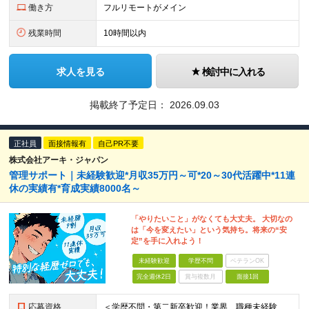
働き方
フルリモートがメイン
残業時間
10時間以内
求人を見る
検討中に入れる
掲載終了予定日：
2026.09.03
正社員
面接情報有
自己PR不要
株式会社アーキ・ジャパン
管理サポート｜未経験歓迎*月収35万円～可*20～30代活躍中*11連
休の実績有*育成実績8000名～
「やりたいこと」がなくても大丈夫。 大切なの
は「今を変えたい」という気持ち。将来の“安
定”を手に入れよう！
未経験歓迎
学歴不問
ベテランOK
完全週休2日
賞与複数月
面接1回
応募資格
＜学歴不問・第二新卒歓迎！業界、職種未経験歓迎！20代～30代活躍中＞ ★35歳以下の方（若年層の長期キャリア形成を図るため） ★フリーター・正社員未経験・社会人未経験OK ★転職回数が多い方もぜひ