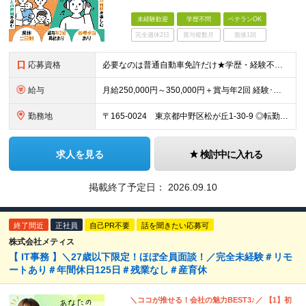
未経験歓迎
学歴不問
ベテランOK
完全週休2日
賞与複数月
面接1回
応募資格
必要なのは普通自動車免許だけ★学歴・経験不問★未経験OK ＜必須要項＞ 要普通自動車免許（AT限定可） ※未経験の方は入社後、運行管理者資格の取得を会社が全額支援＆サポート！ ※運行管理者（旅客）
給与
月給250,000円～350,000円＋賞与年2回 経験･能力を考慮いたします！ ※別途深夜割増・当直手当支給
勤務地
〒165-0024 東京都中野区松が丘1-30-9 ◎転勤なし ◎車・バイク・自転車通勤OK（駐車場あり） ◎埼玉方面からの通勤者多数在籍 ※（変更の範囲）上記を除く当社関連勤務地
求人を見る
検討中に入れる
掲載終了予定日：
2026.09.10
終了間近
正社員
自己PR不要
話を聞きたい応募可
株式会社メティス
【 IT事務 】＼27歳以下限定！ほぼ全員面談！／完全未経験＃リモ
ートあり＃年間休日125日＃残業なし＃産育休
＼ココが推せる！会社の魅力BEST3♪／ 【1】初