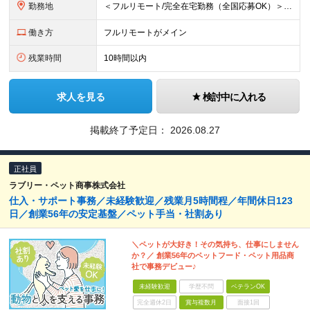
勤務地
＜フルリモート/完全在宅勤務（全国応募OK）＞ ★自宅/カフェなど、あなたが働きやすい場所で働けます ★転居を伴う転勤はありません ★全国47都道府県どこからでも応募OK ■本社 東京都新宿区山吹町
働き方
フルリモートがメイン
残業時間
10時間以内
求人を見る
検討中に入れる
掲載終了予定日：
2026.08.27
正社員
ラブリー・ペット商事株式会社
仕入・サポート事務／未経験歓迎／残業月5時間程／年間休日123
日／創業56年の安定基盤／ペット手当・社割あり
＼ペットが大好き！その気持ち、仕事にしません
か？／ 創業56年のペットフード・ペット用品商
社で事務デビュー♪
未経験歓迎
学歴不問
ベテランOK
完全週休2日
賞与複数月
面接1回