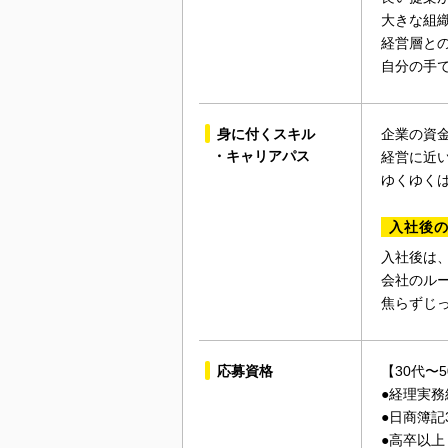
大きな組
経営層と
自分の手
身に付くスキル
企業の資
・キャリアパス
経営に近
ゆくゆく
入社後
入社後は、
会社のル
焦らずじ
応募資格
【30代〜
●経理実務
●日商簿記
●高卒以上