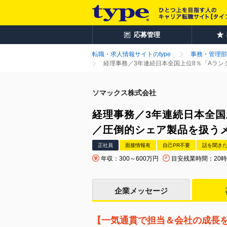
応募管理
転職・求人情報サイトのtype
事務・管理部
経理事務／3年連続日本全国上位8％「Aラン
ソマックス株式会社
経理事務／3年連続日本全国
／圧倒的シェア製品を扱うメ
正社員
面接情報有
自己PR不要
話を聞き
年収：300～600万円
目安残業時間：20
企業メッセージ
【一気通貫で担当＆会社の成長