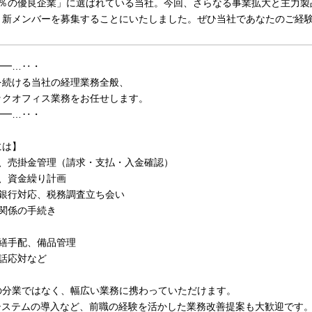
8％の優良企業」に選ばれている当社。今回、さらなる事業拡大と主力製
、新メンバーを募集することにいたしました。ぜひ当社であなたのご経
━━…‥・
を続ける当社の経理業務全般、
ックオフィス業務をお任せします。
━━…‥・
には】
力、売掛金管理（請求・支払・入金確認）
務、資金繰り計画
・銀行対応、税務調査立ち会い
険関係の手続き
修繕手配、備品管理
話応対など
の分業ではなく、幅広い業務に携わっていただけます。
新システムの導入など、前職の経験を活かした業務改善提案も大歓迎です