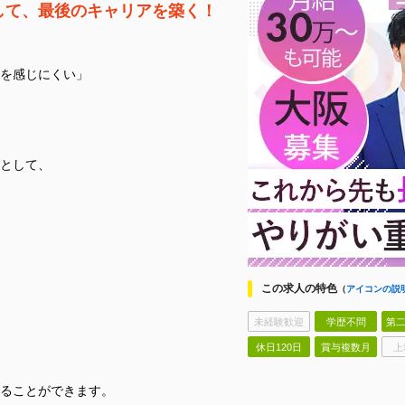
して、最後のキャリアを築く！
を感じにくい」
として、
この求人の特色
（
アイコンの説
未経験歓迎
学歴不問
第二
休日120日
賞与複数月
上
ることができます。