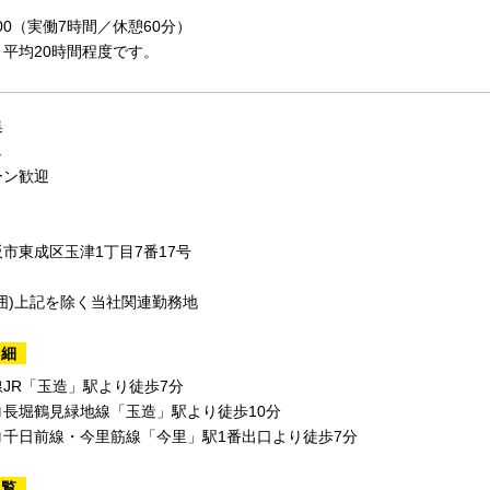
7:00（実働7時間／休憩60分）
平均20時間程度です。
集
し
ーン歓迎
市東成区玉津1丁目7番17号
囲)上記を除く当社関連勤務地
詳細
JR「玉造」駅より徒歩7分
ロ長堀鶴見緑地線「玉造」駅より徒歩10分
ロ千日前線・今里筋線「今里」駅1番出口より徒歩7分
一覧