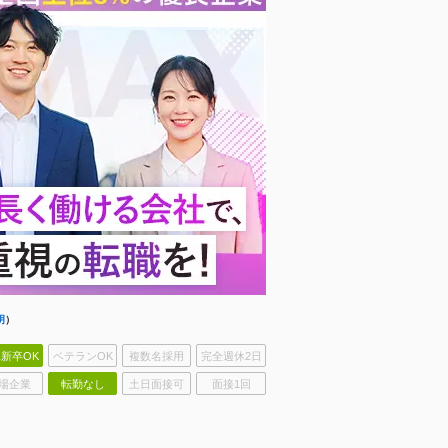
明
）
新卒OK
ベテランOK
複数名採用
完全週休2日
場企業
転勤なし
土日面接可
面接1回