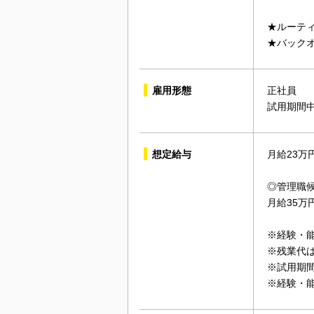
★ルーテ
★バック
雇用形態
正社員
試用期間
想定給与
月給23万
◎管理職
月給35万
※経験・
※残業代
※試用期
※経験・