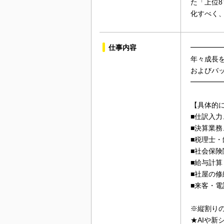
た「上位
化すべく
仕事内容
━━━━
年々成長
およびバ
━━━━
【具体的
■仕訳入
■決算業
■税理士
■社会保
■給与計算
■社屋の
■来客・電
※縦割り
★AIや