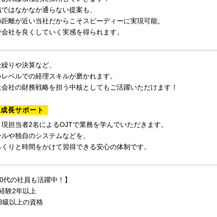
織ではなかなか通らない提案も、
の距離が近い当社だからこそスピーディーに実現可能。
で会社を良くしていく実感を得られます。
金繰りや決算など、
いレベルでの経理スキルが磨かれます。
は会社の財務戦略を担う中核としてもご活躍いただけます！
の成長サポート
現担当者2名によるOJTで業務を学んでいただきます。
ールや独自のシステムなどを、
っくりと時間をかけて習得できる安心の体制です。
50代の社員も活躍中！】
経験2年以上
3級以上の資格