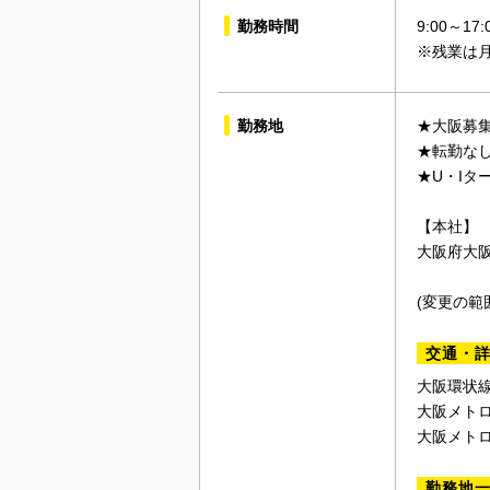
勤務時間
9:00～1
※残業は月
勤務地
★大阪募
★転勤な
★U・Iタ
【本社】
大阪府大阪
(変更の範
交通・
大阪環状線
大阪メト
大阪メト
勤務地