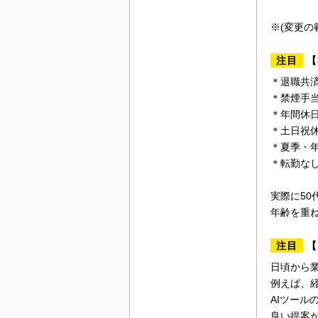
※(変更の
注目
【
＊退職共
＊禁煙手
＊年間休日
＊土日祝
＊夏季・
＊転勤な
実際に50
年齢を重
注目
【
日頃から
例えば、
AIツール
良い提案