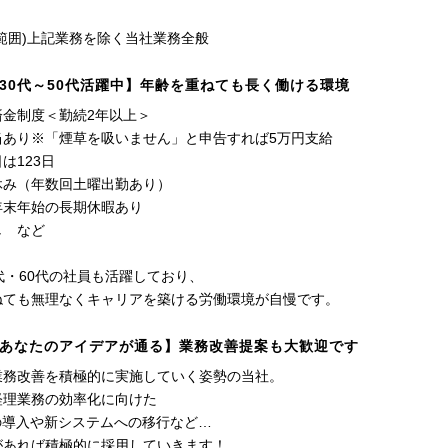
範囲)上記業務を除く当社業務全般
30代～50代活躍中】年齢を重ねても長く働ける環境
済金制度＜勤続2年以上＞
当あり※「煙草を吸いません」と申告すれば5万円支給
は123日
休み（年数回土曜出勤あり）
年末年始の長期休暇あり
し など
代・60代の社員も活躍しており、
ねても無理なくキャリアを築ける労働環境が自慢です。
あなたのアイデアが通る】業務改善提案も大歓迎です
業務改善を積極的に実施していく姿勢の当社。
経理業務の効率化に向けた
の導入や新システムへの移行など…
があれば積極的に採用していきます！