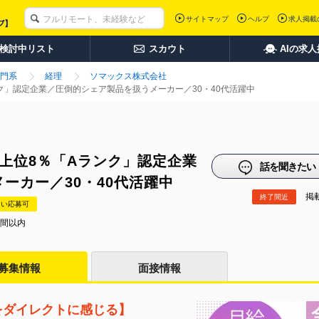
サイトマップ
ヘルプ
求人掲載
検討中リスト
スカウト
AIの求
門系
経理
ソマックス株式会社
ク」認定企業／圧倒的シェア製品を扱うメーカー／30・40代活躍中
上位8％「Aランク」認定企業
話を聞きたい
ーカー／30・40代活躍中
掲載
終了間近
たい応募可
時間以内
募集情報
面接情報
をダイレクトに感じる】