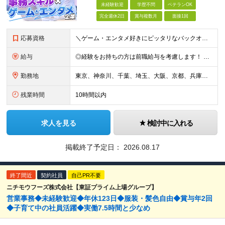
未経験歓迎
学歴不問
ベテランOK
完全週休2日
賞与複数月
面接1回
応募資格
＼ゲーム・エンタメ好きにピッタリなバックオフィス業務！／ ◎学歴・経験不問 ◎ゲーム、漫画、VTuber、配信、YouTubeなどが好きな方 ◎事務経験をお持ちの方は歓迎！ Ｌ一般事務をはじめ人事、営
給与
◎経験をお持ちの方は前職給与を考慮します！ 月給21万円～40万円＋残業代＋賞与 ＜評価は『総合評価』を採用＞ 当社では一人ひとりのスキルや貢献度に見合った『総合評価』を行っています。 担当者と定
勤務地
東京、神奈川、千葉、埼玉、大阪、京都、兵庫、福岡を中心とした各クライアント先 または本社・各支店（大阪・福岡） ※ご希望を考慮して配属先を決定。転勤はありません。 ※就業先は人気エリアに集中しており
残業時間
10時間以内
求人を見る
検討中に入れる
掲載終了予定日：
2026.08.17
終了間近
契約社員
自己PR不要
ニチモウフーズ株式会社【東証プライム上場グループ】
営業事務◆未経験歓迎◆年休123日◆服装・髪色自由◆賞与年2回
◆子育て中の社員活躍◆実働7.5時間と少なめ