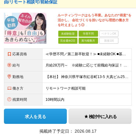
由/リモート相談可/前給保証
ルーティンワークはもう卒業。あなたの“得意”を
活かし、 会社づくりを担いながら理想の働き方
を叶えましょう◎
未経験歓迎
学歴不問
ベテランOK
完全週休2日
賞与複数月
面接1回
応募資格
≪学歴不問／第二新卒歓迎！≫ ■未経験OK ■基本的なPC操作ができる方（Excelの基本関数・Wordなど） 【こんな方にピッタリです】 ・ルーティンワークだけでなく、適性に合わせて業務の幅を広げ
給与
月給28万円～ ※経験に応じて前職給与保証！ ★頑張りはしっかり還元される環境です！ 月給28万円スタートという安定した収入に加え、 業績に連動した決算賞与（年2回）を支給します。 ※経験・能力を
勤務地
【本社】 神奈川県平塚市紅谷町13-5 大真ビル25階 ★満員電車のストレスとは無縁の環境！ 都心から通う場合、通勤ラッシュとは「逆方向」の電車になるため、 朝から満員電車でもみくちゃにされる…なん
働き方
リモートワーク相談可能
残業時間
10時間以内
求人を見る
検討中に入れる
掲載終了予定日：
2026.08.17