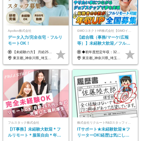
Apollon株式会社
GMOコネクトHR株式会社【GMOインターネットグループ】
データ入力/完全在宅・フルリ
【総合職（事務/マーケ/広報
モートOK！
等）】未経験大歓迎／フルリ
モ可で全国募集！年収アップ
【未経験の方】 月給25.5万円以上＋各種手当 【事務経験3年以上の方】 月給28万円以上＋各種手当 ※経験・スキル・年齢を考慮の上、決定します ※試用期間：3ヶ月(雇用形態は正社員、給与・待遇に変更はありません) ※残業代は全額別途支給 ※昇給：年1回（査定あり） ※賞与：年3回（業績に応じて支給） ＼努力がしっかり評価される環境です！／ 「どんなスキルを身につければ昇給できるか」が明確だから、 着実に成長しながら収入アップを目指せます。
◆初年度想定年収：320万円〜840万円 【関東／一都三県】月給24万円〜70万円 【関西・東海地方】月給23万円〜65万円 【その他の地方等】月給22万円〜60万円 ※ご経験・スキル・前職給与などを考慮の上決定いたします。 ◉固定残業代制（固定残業代10,000円含） 固定残業代は7時間分・時間超過分は追加支給 ≪月給例≫ ・月給54万円（29歳／入社3年目） ・月給38万円（26歳／入社2年目） ・月給28万円（24歳／入社1年目） ※試用期間は6ヶ月で、その間の雇用形態は契約社員です。そのほかの条件に変更はありません。
多数★年休最大130日★
東京都_神奈川県_埼玉県_千葉県_大阪府_愛知県_北海道_青森県_岩手県_宮城県_秋田県_山形県_福島県_茨城県_栃木県_群馬県_新潟県_山梨県_長野県_富山県_石川県_福井県_静岡県_岐阜県_三重県_兵庫県_京都府_滋賀県_奈良県_和歌山県_広島県_岡山県_鳥取県_島根県_山口県_徳島県_香川県_愛媛県_高知県_福岡県_熊本県_佐賀県_長崎県_大分県_宮崎県_鹿児島県_沖縄県
東京都_神奈川県_埼玉県_千葉県_大阪府_愛知県_北海道_青森県_岩手県_宮城県_秋田県_山形県_福島県_茨城県_栃木県_群馬県_新潟県_山梨県_長野県_富山県_石川県_福井県_静岡県_岐阜県_三重県_兵庫県_京都府_滋賀県_奈良県_和歌山県_広島県_岡山県_鳥取県_島根県_山口県_徳島県_香川県_愛媛県_高知県_福岡県_熊本県_佐賀県_長崎県_大分県_宮崎県_鹿児島県_沖縄県
フルスタック株式会社
株式会社リクルートR&Dスタッフィング【リクルートグループ】
【IT事務】未経験大歓迎＊フ
ITサポート★未経験歓迎★フ
ルリモート＊服装自由＊年休
リーターOK!経歴は気にしな