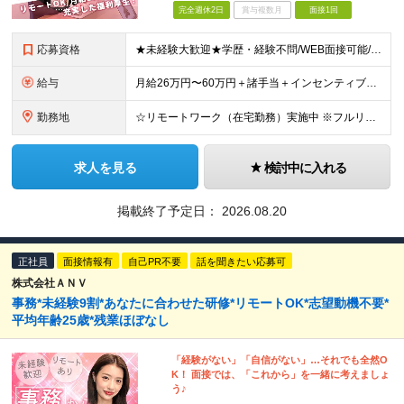
完全週休2日
賞与複数月
面接1回
応募資格
★未経験大歓迎★学歴・経験不問/WEB面接可能/I・Uターン大歓迎/引越支援アリ ▼未経験歓迎＆完全人柄採用！▼ 経験は一切不問！ 普段はSNSしか使わないけど不安だな・・・そんな方もOKです★ 面
給与
月給26万円〜60万円＋諸手当＋インセンティブ（２種）＋賞与 ★Point 設立から9ヶ月で全社員2万円の昇給実績 ※成果はしっかりと還元いたします！ ★Point 100％年収UPでの待遇提示
勤務地
☆リモートワーク（在宅勤務）実施中 ※フルリモート可 【グループ本社】東京都中央区八丁堀3-6-6 アド京橋ビル2F ∟宝町駅 5分/京橋駅 7分/八丁堀駅7分/JR東京駅10分 【プロジェクト先
求人を見る
検討中に入れる
掲載終了予定日：
2026.08.20
正社員
面接情報有
自己PR不要
話を聞きたい応募可
株式会社ＡＮＶ
事務*未経験9割*あなたに合わせた研修*リモートOK*志望動機不要*
平均年齢25歳*残業ほぼなし
「経験がない」「自信がない」…それでも全然O
K！ 面接では、「これから」を一緒に考えましょ
う♪