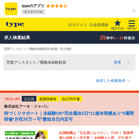
typeのアプリ
インストール
ログイン
会員登録
検討中(
0
)
MENU
25
求人検索結果
件中
1～25
件表示
営業アシスタント × 職種未経験歓迎の転職・求人情報
営業アシスタント／職種未経験歓迎
変更
保存した検索条件
PICK UP!
正社員
面接情報有
自己PR不要
株式会社アーキ・ジャパン
街づくりサポート｜未経験OK*完全週休2日*11連休実績あり*3週間
研修*月収35万～可*最短当日内定可
志望動機は「正社員になりたい」でOK！ 面接準
備も経験も一切不要！ 未経験から即・正社員デ