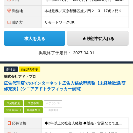
勤務地
本社勤務／東京都港区虎ノ門２－3－17虎ノ門２丁目タワー ※オフィスに出社可能な地域にお住まいの方（予定を含む）が対象です。 (変更の範囲)会社が許可または指示する場所（リモートワークを含む）
働き方
リモートワークOK
求人を見る
検討中に入れる
掲載終了予定日：
2027.04.01
正社員
自己PR不要
株式会社アド・プロ
広告代理店でのインターネット広告入稿成型業務【未経験歓迎/研
修充実】(シニアアドトラフィッカー候補)
未経験歓迎
学歴不問
ベテランOK
完全週休2日
賞与複数月
面接1回
応募資格
◆2年以上の社会人経験 ◆販売・営業などで直接顧客と折衝した経験 ◆基本的なPCスキル（Excel/PowerPointでの資料作成・ビジネスメール作成) ◆学歴不問 ※入社後は研修とOJTなど未経