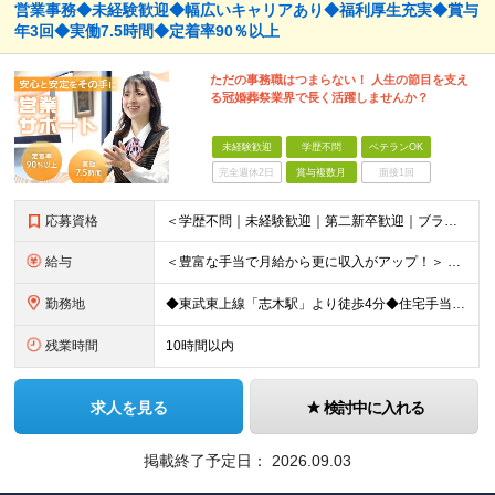
営業事務◆未経験歓迎◆幅広いキャリアあり◆福利厚生充実◆賞与
年3回◆実働7.5時間◆定着率90％以上
ただの事務職はつまらない！ 人生の節目を支え
る冠婚葬祭業界で長く活躍しませんか？
未経験歓迎
学歴不問
ベテランOK
完全週休2日
賞与複数月
面接1回
応募資格
＜学歴不問｜未経験歓迎｜第二新卒歓迎｜ブランクのある方もOK＞ 普通自動車運転免許（AT限定可）をお持ちの方 ※運転は多くありません 【こんな方も歓迎します】 ◆営業・接客経験を活かしつつ、ワーク
給与
＜豊富な手当で月給から更に収入がアップ！＞ ■家族手当（配偶者 月1万円/子一人 月5000円） ■住宅手当（月1万円～2万円） ■役職手当 ■交通費全額支給 ■時間外手当 月給22万円～25万円＋
勤務地
◆東武東上線「志木駅」より徒歩4分◆住宅手当/家族手当あり◆転勤なし 【本社】埼玉県新座市東北2-27-3 ※(変更の範囲)上記を除く当社関連勤務地
残業時間
10時間以内
求人を見る
検討中に入れる
掲載終了予定日：
2026.09.03