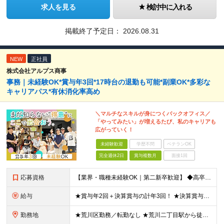
求人を見る
検討中に入れる
掲載終了予定日：
2026.08.31
NEW
正社員
株式会社アルプス商事
事務｜未経験OK*賞与年3回*17時台の退勤も可能*副業OK*多彩な
キャリアパス*有休消化率高め
＼マルチなスキルが身につくバックオフィス／
「やってみたい」が増えるたび、私のキャリアも
広がっていく！
未経験歓迎
学歴不問
ベテランOK
完全週休2日
賞与複数月
面接1回
応募資格
【業界・職種未経験OK｜第二新卒歓迎】 ◆高卒以上 ◆基本的なPCスキルをお持ちの方 └Word、Excel等の入力ができるレベル ◎何らかのバックオフィス経験をお持ちの方は優遇いたします！ （事務
給与
★賞与年2回＋決算賞与の計年3回！ ★決算賞与は4年連続で支給中！ 【未経験者】 月給25万2,914円～＋賞与年2回＋決算賞与 ※月給には固定残業代（20時間分／3万2,214円～）を含みます。
勤務地
★荒川区勤務／転勤なし ★荒川二丁目駅から徒歩5分／町屋駅から徒歩12分 【本社】 東京都荒川区荒川8-7-6 ※(変更の範囲)上記を除く当社関連勤務地