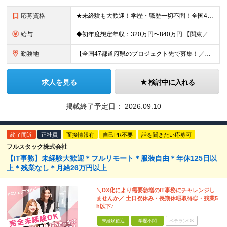
応募資格
★未経験も大歓迎！学歴・職歴一切不問！全国47都道府県から理想の働き方を手に入れたい方を大募集！ 具体的には… ■職種・業界未経験でも大丈夫！ゼロからスタートを応援！ ■第二新卒の方も大歓迎！新たな
給与
◆初年度想定年収：320万円〜840万円 【関東／一都三県】月給24万円〜70万円 【関西・東海地方】月給23万円〜65万円 【その他の地方等】月給22万円〜60万円 ※ご経験・スキル・前職給与などを
勤務地
【全国47都道府県のプロジェクト先で募集！／転居を伴う転勤なし】 ★自宅から通勤圏内で配属します。 ■首都圏／東京、神奈川、埼玉、千葉 ■関東／茨城、栃木、群馬、山梨 ■関西／大阪、兵庫、京都、奈良
求人を見る
検討中に入れる
掲載終了予定日：
2026.09.10
終了間近
正社員
面接情報有
自己PR不要
話を聞きたい応募可
フルスタック株式会社
【IT事務】未経験大歓迎＊フルリモート＊服装自由＊年休125日以
上＊残業なし＊月給26万円以上
＼DX化により需要急増のIT事務にチャレンジし
ませんか／ 土日祝休み・長期休暇取得◎・残業5
h以下♪
未経験歓迎
学歴不問
ベテランOK