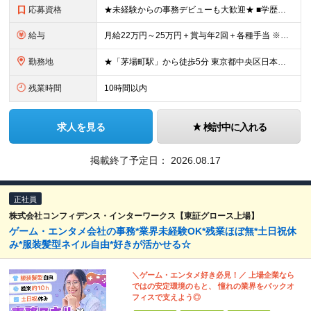
応募資格
★未経験からの事務デビューも大歓迎★ ■学歴不問 ■基本的なパソコン操作（Excel等）・メール対応ができる方
給与
月給22万円～25万円＋賞与年2回＋各種手当 ※スキル・経験・能力を考慮して決定します。 ※残業代については面接時にご相談いたします ※試用期間3カ月あり（給与・待遇に変更はありません）
勤務地
★「茅場町駅」から徒歩5分 東京都中央区日本橋茅場町2丁目1-13 ※(変更の範囲)上記を除く当社関連勤務地
残業時間
10時間以内
求人を見る
検討中に入れる
掲載終了予定日：
2026.08.17
正社員
株式会社コンフィデンス・インターワークス【東証グロース上場】
ゲーム・エンタメ会社の事務*業界未経験OK*残業ほぼ無*土日祝休
み*服装髪型ネイル自由*好きが活かせる☆
＼ゲーム・エンタメ好き必見！／ 上場企業なら
ではの安定環境のもと、 憧れの業界をバックオ
フィスで支えよう◎