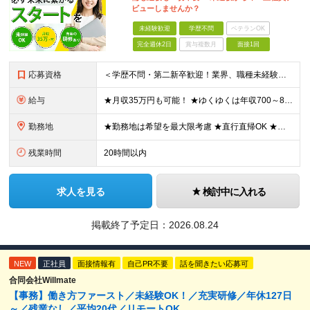
ビューしませんか？
未経験歓迎
学歴不問
ベテランOK
完全週休2日
賞与複数月
面接1回
応募資格
＜学歴不問・第二新卒歓迎！業界、職種未経験歓迎！20代～30代活躍中＞ ★35歳以下の方（若年層の長期キャリア形成を図るため） ★フリーター・正社員未経験・社会人未経験OK ★転職回数が多い方もぜひ
給与
★月収35万円も可能！ ★ゆくゆくは年収700～800万円も！ ★手当が多数あり ・残業手当（100％）★1分単位で支給 ・資格手当（最大月6万円） ・結婚/出産祝金（最大3万円） 【首都圏・北関東
勤務地
★勤務地は希望を最大限考慮 ★直行直帰OK ★車通勤のエリアもあり ★研修は、下記いずれかの研修センターで行います ・東京校（東京本社とアクセスは同様） ・大阪校（大阪府大阪市中央区道修町 2-1-1
残業時間
20時間以内
求人を見る
検討中に入れる
掲載終了予定日：
2026.08.24
NEW
正社員
面接情報有
自己PR不要
話を聞きたい応募可
合同会社Willmate
【事務】働き方ファースト／未経験OK！／充実研修／年休127日
～／残業なし／平均20代／リモートOK