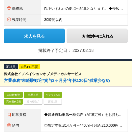
勤務地
以下いずれかの拠点へ配属となります。 ◆帯広駐在所 北海道帯広市西二十一条北2-26-10 ◆多賀城DC 宮城県多賀城市八幡字一本柳117-16 ◆昭島DC 東京都昭島市武蔵野2-5-28 ◆
残業時間
30時間以内
求人を見る
検討中に入れる
掲載終了予定日：
2027.02.18
正社員
自己PR不要
株式会社イノベイションオブメディカルサービス
営業事務*未経験歓迎*賞与3ヶ月分*年休120日*残業少なめ
未経験歓迎
学歴不問
ベテランOK
完全週休2日
賞与複数月
面接1回
応募資格
◆普通自動車第一種免許（AT限定可）をお持ちの方 ※取得見込みの方もOK！ ◆事務未経験OK ◆学歴不問
給与
◎想定年収:314万円～440万円 月給:210,000円～274,000円 ※残業代は全額別途支給します ※試用期間3ヶ月間の給与・待遇・休日休暇等の差異はありません