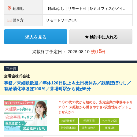
勤務地
【転勤なし｜リモート可｜駅近オフィスがメイン】 ※東京都内のお客様先にて勤務いただきます ※属先は希望・適性を考慮して決定します ◆お客様先オフィス※配属によっては他オフィスの場合もございます 東京
働き方
リモートワークOK
求人を見る
検討中に入れる
5
掲載終了予定日：
2026.08.10
残り
日
正社員
全電協株式会社
事務／未経験歓迎／年休120日以上＆土日祝休み／残業ほぼなし／
有給消化率ほぼ100％／茅場町駅から徒歩5分
＊◇20代30代から始める、安定企業の事務キャリ
ア◇＊ 未経験から働きやすさ×安定性をゲットし
ませんか？
未経験歓迎
学歴不問
ベテランOK
完全週休2日
賞与複数月
面接1回