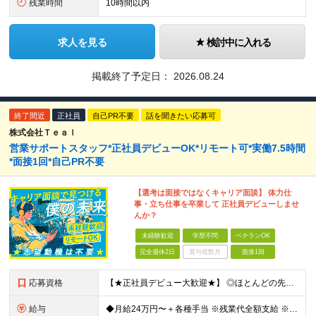
残業時間
10時間以内
求人を見る
検討中に入れる
掲載終了予定日：
2026.08.24
終了間近
正社員
自己PR不要
話を聞きたい応募可
株式会社Ｔｅａｌ
営業サポートスタッフ*正社員デビューOK*リモート可*実働7.5時間
*面接1回*自己PR不要
【選考は面接ではなくキャリア面談】 体力仕
事・立ち仕事を卒業して 正社員デビューしませ
んか？
未経験歓迎
学歴不問
ベテランOK
完全週休2日
賞与複数月
面接1回
応募資格
【★正社員デビュー大歓迎★】 ◎ほとんどの先輩社員が未経験からのスタートです！ ◆未経験・第二新卒OK ◆ブランクのある方もOK ◆学歴不問 ＼こんな方に向オススメ／ ・「このままでいいのかな」と
給与
◆月給24万円〜＋各種手当 ※残業代全額支給 ※試用期間6ヶ月（期間中も給与・待遇に変更なし）