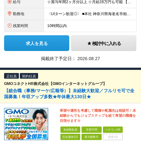
給与
☆賞与年間2ヶ月分以上 ☆月給28万円も可能 【未経験の方】 月給22万～24万円 【事務経験者の方】 月給25万～28万円 ※給与は経験・スキルに応じて適宜相談可能です ※試用期間3ヶ月（その
勤務地
〈UIターン歓迎◎〉 ■本社 神奈川県海老名市柏ケ谷四丁目9番地26号 (変更の範囲)上記を除く当社関連勤務地
残業時間
10時間以内
求人を見る
検討中に入れる
掲載終了予定日：
2026.08.27
正社員
契約社員
GMOコネクトHR株式会社【GMOインターネットグループ】
【総合職（事務/マーケ/広報等）】未経験大歓迎／フルリモ可で全
国募集！年収アップ多数★年休最大130日★
希望や適性を考慮して職種や配属先は相談可！未
経験からでもジョブステップを経て希望の職種を
目指せます☆
未経験歓迎
学歴不問
ベテランOK
完全週休2日
賞与複数月
面接1回