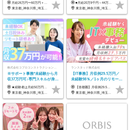
125日以上＊残業なし＊月給26
くて大丈夫★超大手リクルー
月給26万円〜60万円＋諸手当＋インセンティブ（２種）＋賞与 ★Point 設立から9ヶ月で全社員2万円の昇給実績 ※成果はしっかりと還元いたします！ ★Point 100％年収UPでの待遇提示も可能！ ※経験者であれば、100％年収アップも実現可能です。 ※試用期間最大2ヶ月/月給22万円〜
■月給20万9千円～44万円 ※経験・能力・前給を考慮の上、決定いたします ※時間外手当100％支給 ※派遣就業先が変更となる場合には、就業規則、労使協定等に基づき賃金が変更となる可能性があります 「とにかく私生活重視」「残業があっても稼ぎたい」といった希望も配属の際に考慮します。 ＜手当＞ ■職務担当手当 ■通勤手当（上限月3万円） ■残業手当（全額支給） ■住宅手当（5割を会社負担／就業規則に定めるところによる） ■扶養手当 ■別居手当 ■資格試験受講料補助（資格ごとに社内規定により決定） ■資格取得奨励金 （資格により2万円～20万円の祝金支給） ◎一例 ・基本情報技術者（5万円） ・プロジェクトマネージャー試験（10万円） ・応用情報技術者試験（10万円） ・ITストラテジスト試験（10万円） ・エンベデッドシステムスペシャリスト試験（10万円） ・ディジタル技術検定（情報1級：10万円、制御1級：10万円、情報2級、制御2級：5万円 ・TOEIC（R）テスト（600～729点：5万円、 730～799点：10万円、800点以上：15万円） など
万円以上
トグループの正社員/sg
東京都_神奈川県_埼玉県_千葉県_茨城県
東京都_神奈川県_埼玉県_千葉県_大阪府_愛知県_青森県_岩手県_宮城県_秋田県_山形県_福島県_茨城県_栃木県_群馬県_山梨県_長野県_福井県_静岡県_岐阜県_三重県_兵庫県_京都府_滋賀県_奈良県_広島県_岡山県_山口県_香川県_福岡県_熊本県_佐賀県_長崎県_大分県_宮崎県_鹿児島県
株式会社コプロコンストラクション【東証プライム上場コプロ・ホールディングス子会社】
ランスタッド株式会社
※サポート事務*未経験から月
【IT事務】月収例29.5万円／
収37万円可♪専門スキルが身に
未経験98％／1ヶ月のリモート
付く！Web面接＆リモート研
研修／既卒・第二新卒歓迎／
★経験者は月給50万円～90万円 【首都圏】 月給30万1230円〜 ⇒基本22万7000円+地域6万4230円+皆勤1万円 【群馬/栃木/茨城】 月給28万1090円〜 ⇒基本23万4000円+地域3万7090円+皆勤1万円 【大阪/京都/兵庫】 月給30万130円〜 ⇒基本23万5000円+地域5万5130円+皆勤1万円 【静岡/愛知/岐阜/三重】 月給28万5840円〜 ⇒基本23万円+地域4万5840円+皆勤1万円 【北海道】 月給25万2960円〜 ⇒基本22万4000円+地域1万8960円+皆勤1万円 【福岡/佐賀/長崎/大分/熊本】 月給25万800円〜 ⇒基本21万8000円+地域2万2800円+皆勤1万円 【宮城/山形/福島】 月給25万580円〜 ⇒基本21万8000円+地域2万2580円+皆勤1万円 【広島/岡山/山口】 月給27万1090円〜 ⇒基本23万4000円+地域2万7090円+皆勤1万円 ※残業代は1分単位で全額支給（みなし残業制度なし） ※上記給与は最低支給額です。経験・能力に応じて決定致します ※試用期間1ヶ月、最大6ヶ月まで延長する可能性あり(条件変更なし) ※今期より新賃金体系へ移行しました。詳細は面接時にご説明します
【首都圏】月収例29.5万円（月給26万円＋諸手当） 【東海・関西】月収例28.5万円（月給25万円＋諸手当） 【九州】月収例26万円（月給23万円＋諸手当） ※経験・スキル・前職給与を踏まえ、総合的に判断して決定します。 例：首都圏 月収例31万円（月給27万円＋諸手当） ◆各種手当 ・通勤手当（上限4万円まで） ・残業代手当（1分単位で全額支給） ※固定残業代制は採用しておりません ・資格取得支援 ◆昇給：年1回 ◆補足 ・研修中1ヶ月間は、時給1670円となります。 ・試用期間6ヶ月あり。その間の待遇に変更はありません。 ※詳細は面接時にご案内します。
修も充実♪/a
年間休日123日/OW
東京都_神奈川県_埼玉県_大阪府_愛知県_北海道_宮城県_広島県_福岡県
東京都_神奈川県_埼玉県_千葉県_大阪府_愛知県_兵庫県_京都府_福岡県