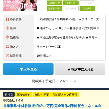
未経験歓迎
学歴不問
ベテランOK
完全週休2日
賞与複数月
面接1回
応募資格
＼未経験歓迎！平均年齢25歳／ ★フリーター大歓迎 ★第二新卒歓迎 ★学歴不問 ＼100％ポテンシャル採用を実施！／ タイピングやofficeソフトなど、スキル・経験は一切問いません。 実際、今活躍
給与
◆月給25万円～50万円＋各種手当＋決算賞与 ※経験・能力を考慮の上、決定します。 ※上記金額には固定残業代（22時間分／3万5200円～）を含む。超過分は別途全額支給。 ★各種手当が充実！ ・決
勤務地
★本社は渋谷駅から徒歩3分と駅チカ ★リモートワークOK！ ★転勤はありません ★U・Iターン歓迎！ 【本社】 東京都渋谷区渋谷3-6-3 渋谷363清水ビル7F (変更の範囲)上記を除く当社関連
働き方
リモートワークOK
残業時間
10時間以内
求人を見る
検討中に入れる
掲載終了予定日：
2026.08.20
正社員
面接情報有
自己PR不要
話を聞きたい応募可
株式会社１６６
営業事務/未経験歓迎/月給28万円/完全週休2日制/髪色・ネイル自