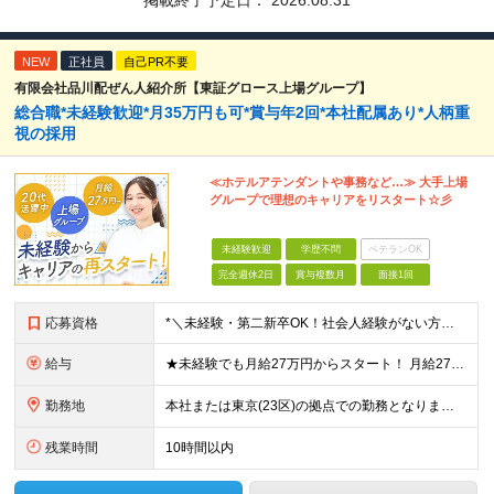
掲載終了予定日：
2026.08.31
NEW
正社員
自己PR不要
有限会社品川配ぜん人紹介所【東証グロース上場グループ】
総合職*未経験歓迎*月35万円も可*賞与年2回*本社配属あり*人柄重
視の採用
≪ホテルアテンダントや事務など…≫ 大手上場
グループで理想のキャリアをリスタート☆彡
未経験歓迎
学歴不問
ベテランOK
完全週休2日
賞与複数月
面接1回
応募資格
*＼未経験・第二新卒OK！社会人経験がない方も歓迎／* ★基本的なPCスキルをお持ちの方 ※学歴不問 ※第二新卒の方やブランクがある方もお気軽にご応募ください！ ～以下のような方にピッタリです～ ◎
給与
★未経験でも月給27万円からスタート！ 月給27万～35万円＋残業代＋賞与年2回 ※経験・スキルに応じて給与を決定します ※試用期間6ヶ月あり（期間中の給与・待遇に差異はありません） ※みなし残業
勤務地
本社または東京(23区)の拠点での勤務となります。 ※希望を考慮のうえ決定します。 【本社】品川駅から徒歩5分の好立地 東京都港区高輪3丁目25番35号パーク高輪石松第二ビル4F 【拠点例】 グラ
残業時間
10時間以内