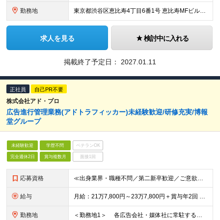
勤務地
東京都渋谷区恵比寿4丁目6番1号 恵比寿MFビル7階
求人を見る
検討中に入れる
掲載終了予定日：
2027.01.11
正社員
自己PR不要
株式会社アド・プロ
広告進行管理業務(アドトラフィッカー)未経験歓迎/研修充実/博報
堂グループ
未経験歓迎
学歴不問
ベテランOK
完全週休2日
賞与複数月
面接1回
応募資格
≪出身業界・職種不問／第二新卒歓迎／ご意欲重視の採用です≫ ◆社会人経験を1年以上お持ちの方 ◆学問不問 ※入社後は研修とOJTで知識を身に付けることができ、 未経験の方でも着実に成長できるフォロ
給与
月給：21万7,800円～23万7,800円＋賞与年2回 ※固定残業代（1万6,800円～1万8,300円／10時間相当分）を含みます。 超過分は別途支給します。 ※試用期間6ヶ月。その間、給与・待
勤務地
＜勤務地1＞ 各広告会社・媒体社に常駐する場合があります。 住所：（原則として東京23区内） ＜勤務地2：本社＞ 住所：東京都渋谷区恵比寿4-20-3 恵比寿ガーデンプレイスタワー33F ※リモ