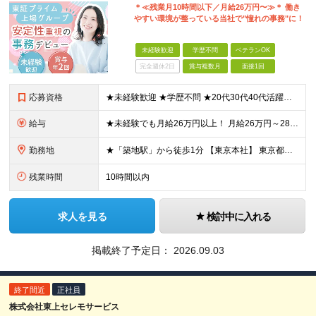
＊≪残業月10時間以下／月給26万円〜≫＊ 働き
やすい環境が整っている当社で"憧れの事務"に！
未経験歓迎
学歴不問
ベテランOK
完全週休2日
賞与複数月
面接1回
応募資格
★未経験歓迎 ★学歴不問 ★20代30代40代活躍中 【必須要件】 ■基本的なPC操作ができる方 「安定企業で長く安心して働きたい」 「将来に役立つ事務スキルを身につけたい」 そんな想いを持った方
給与
★未経験でも月給26万円以上！ 月給26万円～28万円＋賞与年2回＋各種手当あり ※年齢・能力を考慮の上、決定いたします。 ※残業代は全額別途支給します ※試用期間3ヶ月あり。期間中の給与・待遇の差
勤務地
★「築地駅」から徒歩1分 【東京本社】 東京都中央区築地3-9-9 築地三丁目ビル8F (変更の範囲)上記を除く当社関連勤務地
残業時間
10時間以内
求人を見る
検討中に入れる
掲載終了予定日：
2026.09.03
終了間近
正社員
株式会社東上セレモサービス