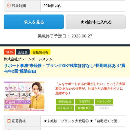
残業時間
20時間以内
求人を見る
検討中に入れる
掲載終了予定日：
2026.08.27
NEW
正社員
面接情報有
株式会社ブレーンズ・システム
サポート事務*未経験・ブランクOK*残業ほぼなし*長期連休あり*賞
与年2回*服装自由
「人をサポートする仕事がしたい」という方大歓
迎◎ あなたの仕事が、社員たちの働きやすさに
直結する！
未経験歓迎
学歴不問
ベテランOK
完全週休2日
賞与複数月
面接1回
応募資格
★未経験・ブランク大歓迎◎ ★「自宅近くで働きたい」もOKです！ ◇学歴不問 ◇未経験OK ◇PCの基礎操作が可能な方※Word、Excelの入力ができるレベル ～このような方を歓迎します！～ ◆