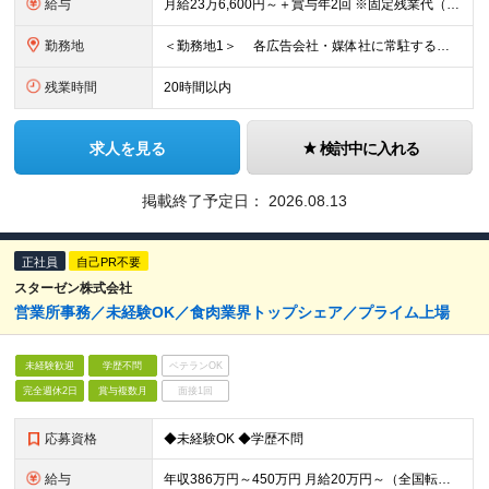
給与
月給23万6,600円～＋賞与年2回 ※固定残業代（1万7,100円～／10時間相当分）を含みます。 超過分は別途支給します 。 ※試用期間6ヶ月。その間、給与・待遇等に差異はありません。
勤務地
＜勤務地1＞ 各広告会社・媒体社に常駐する場合があります。 住所：（原則として東京23区内） ＜勤務地2：本社＞ 住所：東京都渋谷区恵比寿4-20-3 恵比寿ガーデンプレイスタワー34F
残業時間
20時間以内
求人を見る
検討中に入れる
掲載終了予定日：
2026.08.13
正社員
自己PR不要
スターゼン株式会社
営業所事務／未経験OK／食肉業界トップシェア／プライム上場
未経験歓迎
学歴不問
ベテランOK
完全週休2日
賞与複数月
面接1回
応募資格
◆未経験OK ◆学歴不問
給与
年収386万円～450万円 月給20万円～（全国転勤ありの場合） ※別途残業代が全額支給されます ※試用期間3ヵ月あり。試用期間中の給与・待遇に差異はありません。