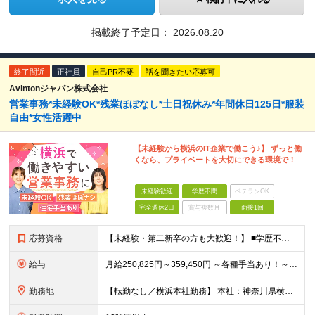
掲載終了予定日：
2026.08.20
終了間近
正社員
自己PR不要
話を聞きたい応募可
Avintonジャパン株式会社
営業事務*未経験OK*残業ほぼなし*土日祝休み*年間休日125日*服装
自由*女性活躍中
【未経験から横浜のIT企業で働こう♪】 ずっと働
くなら、プライベートを大切にできる環境で！
未経験歓迎
学歴不問
ベテランOK
完全週休2日
賞与複数月
面接1回
応募資格
【未経験・第二新卒の方も大歓迎！】 ■学歴不問 ■PCを使用した業務経験がある方（メール、データ入力など） ■Google Workspace（スプレッドシート、ドキュメント等）に抵抗がない方 ＼こ
給与
月給250,825円～359,450円 ～各種手当あり！～ ☆通勤手当（月2万5,000円まで） ☆住宅手当（月1万5,000円／一人暮らしの20代限定） ☆出張手当 ☆職能手当 ※固定残業代（4
勤務地
【転勤なし／横浜本社勤務】 本社：神奈川県横浜市西区花咲町7-150 ウエインズ＆イッセイ横浜ビル4F ※(変更の範囲)上記を除く当社関連勤務地