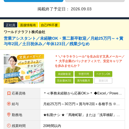
掲載終了予定日：
2026.09.03
正社員
面接情報有
自己PR不要
ワールドクラフト株式会社
営業アシスタント／未経験OK・第二新卒歓迎／月給25万円～＋賞
与年2回／土日祝休み／年休123日／残業少なめ
＊＼“キラキラシール”を生み出す文具メーカー／
＊ 大手企業のバックオフィスで、安定キャリア
を歩みませんか？
未経験歓迎
学歴不問
ベテランOK
完全週休2日
賞与複数月
面接1回
応募資格
＊≪事務未経験から応募OK≫＊ ◆Excel／PowerPointの基本操作ができる方 └インターネット等で調べながら扱える方なら大歓迎◎ ＼こんな方にピッタリなポジションです／ □販売職や営業職な
給与
月給25万円～30万円＋賞与年2回＋各種手当 ※試用期間6ヵ月あり（期間中の待遇に変更なし） ※固定残業代（月3時間・5,000円～）を含みます ※超過分は別途支給します
勤務地
★転勤ナシ ★「馬喰町駅」または「浅草橋駅」から徒歩5分 【東京本社】 東京都中央区日本橋馬喰町2-2-6 朝日生命須長ビル6F (変更の範囲)上記を除く当社関連勤務地
残業時間
20時間以内