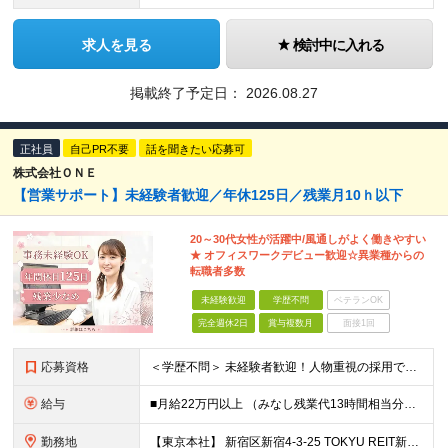
求人を見る
検討中に入れる
掲載終了予定日：
2026.08.27
正社員
自己PR不要
話を聞きたい応募可
株式会社ＯＮＥ
【営業サポート】未経験者歓迎／年休125日／残業月10ｈ以下
20～30代女性が活躍中/風通しがよく働きやすい
★ オフィスワークデビュー歓迎☆異業種からの
転職者多数
未経験歓迎
学歴不問
ベテランOK
完全週休2日
賞与複数月
面接1回
応募資格
＜学歴不問＞ 未経験者歓迎！人物重視の採用です！ ◎社会人経験がある方（業種・職種不問） ◎基本的なPCスキルをお持ちの方 └Excelは関数やグラフ作成などできなくても大丈夫です。
給与
■月給22万円以上 （みなし残業代13時間相当分／2万円を含む） ※上記を越えた場合は、別途支給 ※試用期間6ヶ月あり（待遇面の変動なし） 【固定残業代について】 固定残業13時間分（20,000円
勤務地
【東京本社】 新宿区新宿4-3-25 TOKYU REIT新宿ビル4F ※(変更の範囲)上記を除く当社関連勤務地