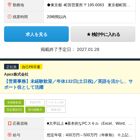
勤務地
◆東京都 ‐町田営業所 〒195-0063 東京都町田市野津田町1060 ‐国立営業所 〒186-0012 東京都国立市泉3丁目26番地17号 ‐東大和営業所 〒207-0013 東京都東大和市向原4
残業時間
20時間以内
求人を見る
検討中に入れる
掲載終了予定日：
2027.01.28
正社員
自己PR不要
Apex株式会社
【営業事務】未経験歓迎／年休132日(土日祝)／英語を活かし、サ
ポート役として活躍
未経験歓迎
学歴不問
ベテランOK
完全週休2日
賞与複数月
面接1回
応募資格
■大卒以上 ■基本的なPCスキル（Excel、Word、PowerPoint、Googledocument等） ■母国語レベルの日本語 ■ビジネスレベルの英語力 (目安TOEIC650点以上) 当社
給与
想定年収：400万円～500万円（年俸制） ※上記年収は賞与などの手当を含む ※給与詳細は経験・能力を踏まえて決定 ※残業代45時間超過分は追加支給有