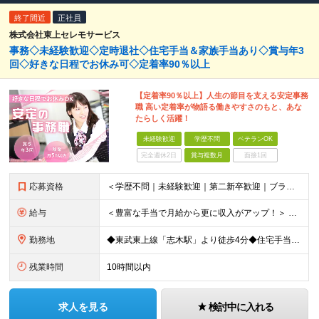
終了間近
正社員
株式会社東上セレモサービス
事務◇未経験歓迎◇定時退社◇住宅手当＆家族手当あり◇賞与年3
回◇好きな日程でお休み可◇定着率90％以上
【定着率90％以上】人生の節目を支える安定事務
職 高い定着率が物語る働きやすさのもと、あな
たらしく活躍！
未経験歓迎
学歴不問
ベテランOK
完全週休2日
賞与複数月
面接1回
応募資格
＜学歴不問｜未経験歓迎｜第二新卒歓迎｜ブランクのある方もOK＞ 【こんな方も歓迎します】 ◆ブランクがあり、再就職を考えている方 ◆子育てや家庭との両立を大切にしたい方 ◆電話応対や接客など人と接す
給与
＜豊富な手当で月給から更に収入がアップ！＞ ■家族手当（配偶者 月1万円/子一人 月5000円） ■住宅手当（月1万円～2万円） ■役職手当 ■交通費全額支給 ■時間外手当 月給22万円～25万円＋
勤務地
◆東武東上線「志木駅」より徒歩4分◆住宅手当/家族手当あり◆転勤なし 【本社】埼玉県新座市東北2-27-3 ※(変更の範囲)上記を除く当社関連勤務地
残業時間
10時間以内
求人を見る
検討中に入れる