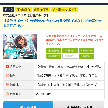
正社員
面接情報有
自己PR不要
話を聞きたい応募可
株式会社ＡＴＪＣ【上場グループ】
【業務サポート】未経験OK*年休124日*残業ほぼなし*将来活かせ
る専門スキル
＼新規事業の立ち上げメンバーとして活躍／ 未
経験から将来活かせる専門スキルを獲得してキャ
リアアップ♪
未経験歓迎
学歴不問
ベテランOK
完全週休2日
賞与複数月
面接1回
応募資格
【*職種・業種未経験、第二新卒歓迎！*】 ■学歴不問 ☆意欲重視の採用です！社会人デビューの方も、PCスキルゼロの方も興味さえあれば大歓迎です！ ☆資格・経験・ブランク・転職回数などはすべて不問！
給与
月給25万円～＋各種手当（家族、資格、住宅など） ★ご経験をお持ちの方は前職給与保証！ ※試用期間は6ヶ月 ※上記には固定残業代（33,784円～／20時間分）を含みます。超過分は追加支給致します。
勤務地
【転勤なし】東京・神奈川・千葉・埼玉の各プロジェクト先での勤務【直行直帰OK】 ※工事現場もしくは事業所に直行直帰となります。 【東京オフィス】★市ヶ谷駅から徒歩1分 東京都千代田区九段北4-1-9
残業時間
20時間以内
求人を見る
検討中に入れる