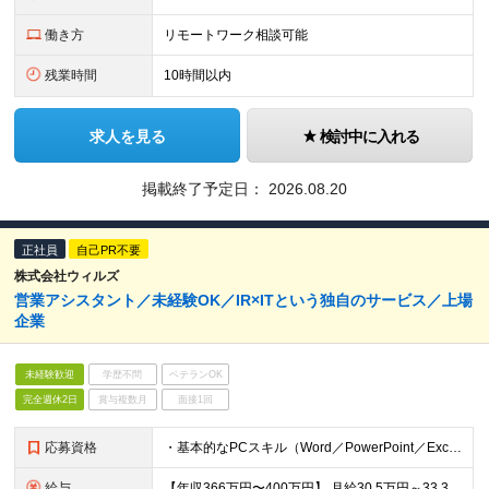
働き方
リモートワーク相談可能
残業時間
10時間以内
求人を見る
検討中に入れる
掲載終了予定日：
2026.08.20
正社員
自己PR不要
株式会社ウィルズ
営業アシスタント／未経験OK／IR×ITという独自のサービス／上場
企業
未経験歓迎
学歴不問
ベテランOK
完全週休2日
賞与複数月
面接1回
応募資格
・基本的なPCスキル（Word／PowerPoint／Excelを用いた資料作成、メール対応 等） ・顧客、取引先など外部関係者とのコミュニケーションや条件調整・折衝のご経験 ・ビジネスパーソンとして
給与
【年収366万円〜400万円】 月給30.5万円～33.3万円 ※給与詳細は現職給与を加味して当社規定により決定します ※固定残業代（45時間分/8.3万円～9.1万円）を含みます ※業績により別途