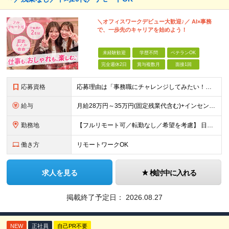
＼オフィスワークデビュー大歓迎♪／ AI×事務
で、一歩先のキャリアを始めよう！
未経験歓迎
学歴不問
ベテランOK
完全週休2日
賞与複数月
面接1回
応募資格
応募理由は「事務職にチャレンジしてみたい！」でOK！ #学歴不問 #未経験OK #第二新卒歓迎 ★1つでも当てはまれば、マッチング率高め★ □ オフィスワークデビューしたい方 □ 人をサポートする
給与
月給28万円～35万円(固定残業代含む)+インセンティブ＋各種手当 ※経験・能力等を考慮の上、決定します。 ※残業はほとんどありませんが、発生した場合は時間外手当を100％支給します。 【固定残業
勤務地
【フルリモート可／転勤なし／希望を考慮】 日本47都道府県、どこでも就業可能！ （東京・神奈川・埼玉・千葉・北海道・宮城・愛知・大阪・福岡・新潟など 各拠点近郊のプロジェクト先） 【Point】
働き方
リモートワークOK
求人を見る
検討中に入れる
掲載終了予定日：
2026.08.27
NEW
正社員
自己PR不要