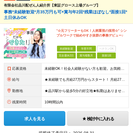
有限会社品川配ぜん人紹介所【東証グロース上場グループ】
事務*未経験歓迎*月35万円も可×賞与年2回*残業ほぼなし*面接1回*
土日休みOK
⁺☆元フリーターもOK！人柄重視の採用☆⁺ シン
プルワークで始めやすさ抜群の事務デビュー♪
未経験歓迎
学歴不問
ベテランOK
完全週休2日
賞与複数月
面接1回
応募資格
未経験OK！社会人経験がない方も歓迎。お気軽にご応募ください！【面接1回】 ★基本的なPCスキルをお持ちの方 ※学歴不問 ※第二新卒の方やブランクがある方もお気軽にご応募ください！ 【以下のような
給与
★未経験でも月給27万円からスタート！ 月給27万～35万円＋残業代＋賞与年2回 ※経験・スキルに応じて給与を決定します ※試用期間6ヶ月あり（期間中の給与・待遇に差異はありません） ※みなし残業
勤務地
★品川駅から徒歩5分の好立地★転勤はありません！ 東京都港区高輪3丁目25番35号パーク高輪石松第二ビル4F (変更の範囲)なし
残業時間
10時間以内
求人を見る
検討中に入れる