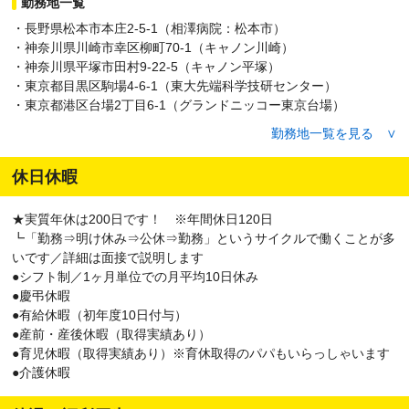
勤務地一覧
・長野県松本市本庄2-5-1（相澤病院：松本市）
・神奈川県川崎市幸区柳町70-1（キャノン川崎）
・神奈川県平塚市田村9-22-5（キャノン平塚）
・東京都目黒区駒場4-6-1（東大先端科学技研センター）
・東京都港区台場2丁目6-1（グランドニッコー東京台場）
・東京都府中市朝日町3-15-1（警視庁警察学校）
勤務地一覧を見る ∨
・東京都新宿区新宿3-1-20（メットライフ新宿スクエア）
・東京都新宿区西新宿3丁目7-1（パークハイアット東京）
休日休暇
・東京都大田区下丸子3-30-2（キヤノン下丸子）
・東京都墨田区吾妻橋1-23-1（アサヒグループ本社ビル）
★実質年休は200日です！ ※年間休日120日
・茨城県守谷市緑1-1-21（アサヒグループ研究開発センター）
┗「勤務⇒明け休み⇒公休⇒勤務」というサイクルで働くことが多
・東京都江東区豊洲6丁目 東京都中央卸売市場（豊洲市場）
いです／詳細は面接で説明します
・東京都千代田区丸の内3丁目5番1号（東京国際フォーラム）
●シフト制／1ヶ月単位での月平均10日休み
・東京都文京区後楽１－３－６１（東京ドームホテル）
●慶弔休暇
・東京都文京区湯島１－５－４５（東京科学大学）
●有給休暇（初年度10日付与）
・埼玉県草加市草加２－２１－１（草加市立病院）
●産前・産後休暇（取得実績あり）
・東京都府中市朝日町３－１５－１（警視庁警察学校）
●育児休暇（取得実績あり）※育休取得のパパもいらっしゃいます
・東京都港区虎ノ門2-2-2（虎の門病院）
●介護休暇