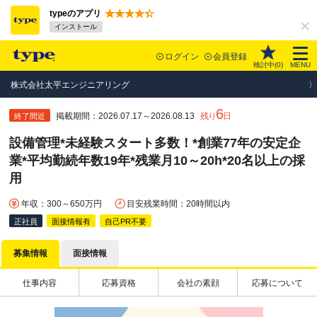
typeのアプリ
インストール
ログイン
会員登録
検討中(
0
)
MENU
株式会社太平エンジニアリング
6
掲載期間：2026.07.17～2026.08.13
残り
日
終了間近
設備管理*未経験スタート多数！*創業77年の安定企
業*平均勤続年数19年*残業月10～20h*20名以上の採
用
年収：300～650万円
目安残業時間：20時間以内
正社員
面接情報有
自己PR不要
募集情報
面接情報
仕事内容
応募資格
会社の素顔
応募について