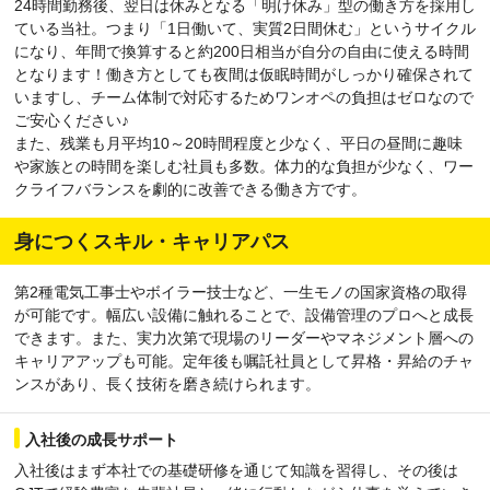
24時間勤務後、翌日は休みとなる「明け休み」型の働き方を採用し
ている当社。つまり「1日働いて、実質2日間休む」というサイクル
になり、年間で換算すると約200日相当が自分の自由に使える時間
となります！働き方としても夜間は仮眠時間がしっかり確保されて
いますし、チーム体制で対応するためワンオペの負担はゼロなので
ご安心ください♪
また、残業も月平均10～20時間程度と少なく、平日の昼間に趣味
や家族との時間を楽しむ社員も多数。体力的な負担が少なく、ワー
クライフバランスを劇的に改善できる働き方です。
身につくスキル・キャリアパス
第2種電気工事士やボイラー技士など、一生モノの国家資格の取得
が可能です。幅広い設備に触れることで、設備管理のプロへと成長
できます。また、実力次第で現場のリーダーやマネジメント層への
キャリアアップも可能。定年後も嘱託社員として昇格・昇給のチャ
ンスがあり、長く技術を磨き続けられます。
入社後の成長サポート
入社後はまず本社での基礎研修を通じて知識を習得し、その後は