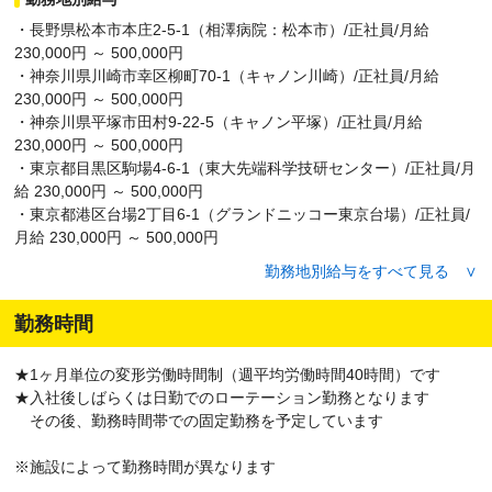
・長野県松本市本庄2-5-1（相澤病院：松本市）/正社員/月給
230,000円 ～ 500,000円
・神奈川県川崎市幸区柳町70-1（キャノン川崎）/正社員/月給
230,000円 ～ 500,000円
・神奈川県平塚市田村9-22-5（キャノン平塚）/正社員/月給
230,000円 ～ 500,000円
・東京都目黒区駒場4-6-1（東大先端科学技研センター）/正社員/月
給 230,000円 ～ 500,000円
・東京都港区台場2丁目6-1（グランドニッコー東京台場）/正社員/
月給 230,000円 ～ 500,000円
・東京都府中市朝日町3-15-1（警視庁警察学校）/正社員/月給
勤務地別給与をすべて見る ∨
230,000円 ～ 500,000円
・東京都新宿区新宿3-1-20（メットライフ新宿スクエア）/正社員/
勤務時間
月給 230,000円 ～ 500,000円
・東京都新宿区西新宿3丁目7-1（パークハイアット東京）/正社員/
★1ヶ月単位の変形労働時間制（週平均労働時間40時間）です
月給 230,000円 ～ 500,000円
★入社後しばらくは日勤でのローテーション勤務となります
・東京都大田区下丸子3-30-2（キヤノン下丸子）/正社員/月給
その後、勤務時間帯での固定勤務を予定しています
230,000円 ～ 500,000円
・東京都墨田区吾妻橋1-23-1（アサヒグループ本社ビル）/正社員/
※施設によって勤務時間が異なります
月給 230,000円 ～ 500,000円
・茨城県守谷市緑1-1-21（アサヒグループ研究開発センター）/正