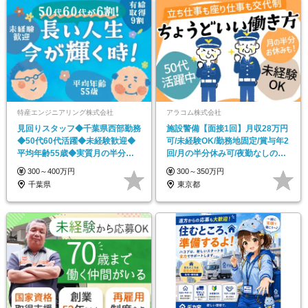
特産エンジニアリング株式会社
アラコム株式会社
見回りスタッフ◆千葉県西部勤務
施設警備【面接1回】月収28万円
◆50代60代活躍◆未経験歓迎◆
可/未経験OK/勤務地固定/賞与年2
平均年齢55歳◆実質月の半分休
回/月の半分休み可/夜勤なしの働
みも可◆賞与年2回
き方可
300～400万円
300～350万円
千葉県
東京都