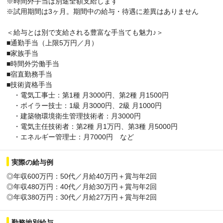
※時間外手当は別途全額支給します
※試用期間は3ヶ月。期間中の給与・待遇に差異はありません
＜給与とは別で支給される豊富な手当ても魅力♪＞
■通勤手当（上限5万円／月）
■家族手当
■時間外労働手当
■宿直勤務手当
■技術資格手当
・電気工事士：第1種 月3000円、第2種 月1500円
・ボイラー技士：1級 月3000円、2級 月1000円
・建築物環境衛生管理技術者：月3000円
・電気主任技術者：第2種 月1万円、第3種 月5000円
・エネルギー管理士：月7000円 など
実際の給与例
◎年収600万円：50代／月給40万円＋賞与年2回
◎年収480万円：40代／月給30万円＋賞与年2回
◎年収380万円：30代／月給27万円＋賞与年2回
勤務地別給与