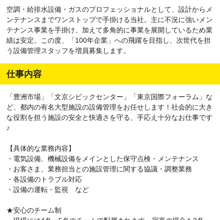
空調・給排水設備・ガスのプロフェッショナルとして、設計からメ
ンテナンスまでワンストップで手掛ける当社。主に不況に強いメン
テナンス事業を手掛け、加えて多角的に事業を展開しているため業
績は安定。この度、「100年企業」への飛躍を目指し、次世代を担
う設備管理スタッフを増員募集します。
仕事内容
「豊洲市場」「文京シビックセンター」「東京国際フォーラム」な
ど、都内の有名大型施設の設備管理をお任せします！社会的に大き
な役割を担う施設の安全と快適さを守る、手応え十分なお仕事です
♪
【具体的な業務内容】
・電気設備、機械設備をメインとした保守点検・メンテナンス
・お客さま、業務担当との施設管理に関する協議・調整業務
・各設備のトラブル対応
・設備の運転・監視 など
★安心のチーム制