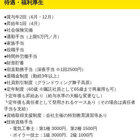
待遇・福利厚生
●賞与年2回（6月・12月）
●昇給年1回（4月）
●社会保険完備
●通勤手当（上限5万円／月）
●家族手当
●役職手当
●時間外労働手当
●財形貯蓄
●宿直勤務手当（深夜手当 ※1回2500円）
●退職金制度（勤続3年以上）
●社員割引制度（グランドウィング舞子高原）
●定年制度（60歳 ※嘱託社員として65歳まで再雇用も可）
┣定年後も昇給あり（給与水準の大幅な変更なし）
┗定年後も責任者として登用されるケースあり（その場合は責任者
手当を支給）
●資格取得支援制度：会社主催の特別教育講習等あり
●技術資格手当
・電気工事士：第1種 3000円、第2種 1500円
・ボイラー技士：1級 3000円、2級 1000円