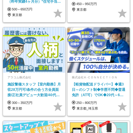
（昨年実績4ヶ月分）*住宅手当*
450～950万円
皆勤手当
500～650万円
東京都
東京都
アラコム株式会社
株式会社Ｋ‐ＣＯＮＮＥＣＴＩＯＮ
施設警備スタッフ【室内勤務】月
【軽貨物配送ドライバー】◆週3
収28万円可/条件の合う方全員面
日～のシフト制◆学歴不問◆普通
接/正社員デビュー大歓迎/40代・
免許（AT可）でOK◆20代～60
50代活躍中
代・女性活躍
300～350万円
250～800万円
東京都
東京都_埼玉県