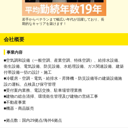
若手からベテランまで幅広い年代が活躍しており、長
期的なキャリアを築けます！
会社概要
事業内容
■空気調和設備（一般空調、産業空調、特殊空調）、給排水設備、
衛生設備、電気設備、防災設備、水処理設備、ガス関連設備、建築
付帯設備一切の設計・施工
■冷暖房・空調・電気・給排水・昇降機・防災設備等の建築設備施
設の運転、点検及び保守管理
■受付案内業務、電話交換、駐車場管理業務
■建物の総合清掃、環境衛生管理及び建物の営繕工事
■不動産事業
■機器・商品販売
●拠点数：国内29拠点/海外6拠点