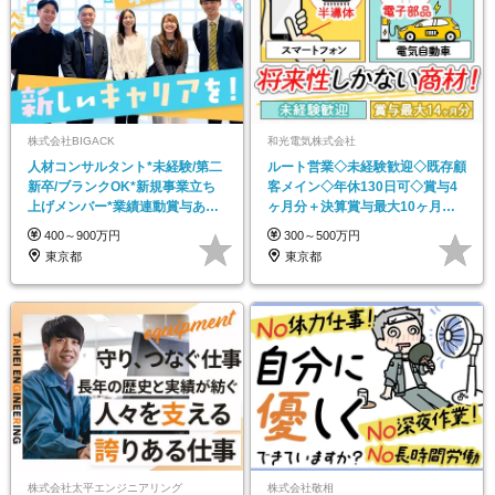
株式会社BIGACK
和光電気株式会社
人材コンサルタント*未経験/第二
ルート営業◇未経験歓迎◇既存顧
新卒/ブランクOK*新規事業立ち
客メイン◇年休130日可◇賞与4
上げメンバー*業績連動賞与あり*
ヶ月分＋決算賞与最大10ヶ月分
土日祝休
◇残業ほぼなし
400～900万円
300～500万円
東京都
東京都
株式会社太平エンジニアリング
株式会社敬相