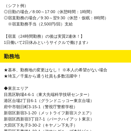
（シフト例）
社員/月給 230,000円 ～ 500,000円
◎日勤の場合／8:00～17:00（休憩時間：1時間）
・東京都江東区豊洲6丁目 東京都中央卸売市場（豊洲市場）/正社
◎宿直勤務の場合／9:30～翌9:30（休憩・仮眠：8時間）
員/月給 230,000円 ～ 500,000円
※宿直勤務手当（2,500円/回）支給
・東京都千代田区丸の内3丁目5番1号（東京国際フォーラム）/正社
員/月給 230,000円 ～ 500,000円
【宿直（24時間勤務）の後は実質2連休！】
・東京都文京区後楽１－３－６１（東京ドームホテル）/正社員/月
1日働いて2日休みというサイクルで働けます♪
給 230,000円 ～ 500,000円
・東京都文京区湯島１－５－４５（東京科学大学）/正社員/月給
230,000円 ～ 500,000円
勤務地
・埼玉県草加市草加２－２１－１（草加市立病院）/正社員/月給
230,000円 ～ 500,000円
★基本、勤務地の変更はなし！ ※本人の希望がない場合
・東京都府中市朝日町３－１５－１（警視庁警察学校）/正社員/月
★埼玉／千葉から通う社員も多数活躍中！
給 230,000円 ～ 500,000円
・東京都港区虎ノ門2-2-2（虎の門病院）/正社員/月給 230,000円
◆東京エリア
～ 500,000円
目黒区駒場4-6-1（東大先端科学技研センター）
港区台場2丁目6-1（グランドニッコー東京台場）
府中市朝日町3-15-1（警視庁警察学校）
新宿区新宿3-1-20（メットライフ新宿スクエア）
新宿区西新宿3丁目7-1（パークハイアット東京）
大田区下丸子3-30-2（キヤノン下丸子）