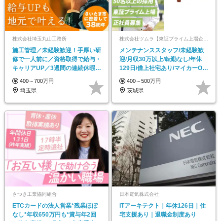
株式会社埼玉丸山工務所
株式会社ツムラ【東証プライム上場企業】
施工管理／未経験歓迎！手厚い研
メンテナンススタッフ/未経験歓
修で一人前に／資格取得で給与・
迎/月収30万以上/転勤なし/年休
キャリアUP／3週間の連続休暇実
129日/借上社宅あり/マイカーOK/
績あり
社食あり
400～700万円
400～500万円
埼玉県
茨城県
さつき工業協同組合
日本電気株式会社
ETCカードの法人営業*残業ほぼ
ITアーキテクト｜年休126日｜住
なし*年収650万円も*賞与年2回
宅支援あり｜退職金制度あり