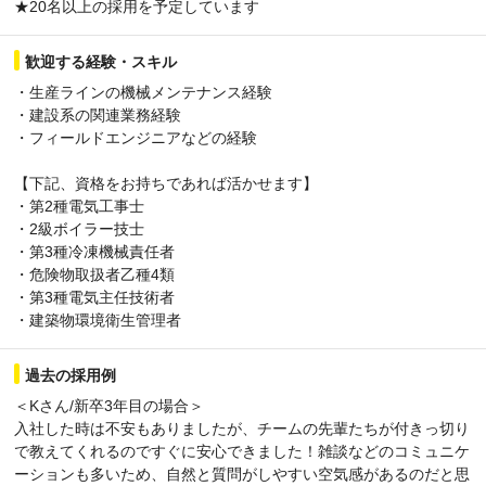
★20名以上の採用を予定しています
歓迎する経験・スキル
・生産ラインの機械メンテナンス経験
・建設系の関連業務経験
・フィールドエンジニアなどの経験
【下記、資格をお持ちであれば活かせます】
・第2種電気工事士
・2級ボイラー技士
・第3種冷凍機械責任者
・危険物取扱者乙種4類
・第3種電気主任技術者
・建築物環境衛生管理者
過去の採用例
＜Kさん/新卒3年目の場合＞
入社した時は不安もありましたが、チームの先輩たちが付きっ切り
で教えてくれるのですぐに安心できました！雑談などのコミュニケ
ーションも多いため、自然と質問がしやすい空気感があるのだと思