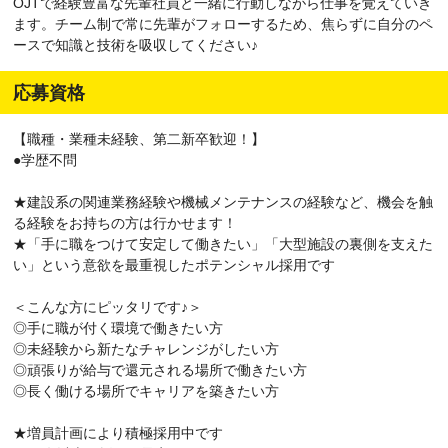
OJTで経験豊富な先輩社員と一緒に行動しながら仕事を覚えていき
ます。チーム制で常に先輩がフォローするため、焦らずに自分のペ
ースで知識と技術を吸収してください♪
応募資格
【職種・業種未経験、第二新卒歓迎！】
●学歴不問
★建設系の関連業務経験や機械メンテナンスの経験など、機会を触
る経験をお持ちの方は行かせます！
★「手に職をつけて安定して働きたい」「大型施設の裏側を支えた
い」という意欲を最重視したポテンシャル採用です
＜こんな方にピッタリです♪＞
◎手に職が付く環境で働きたい方
◎未経験から新たなチャレンジがしたい方
◎頑張りが給与で還元される場所で働きたい方
◎長く働ける場所でキャリアを築きたい方
★増員計画により積極採用中です