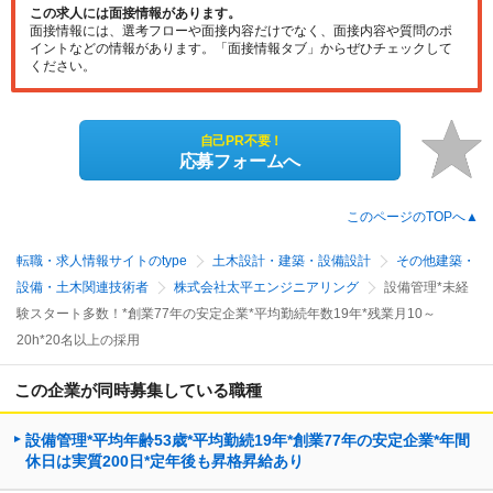
この求人には面接情報があります。
面接情報には、選考フローや面接内容だけでなく、面接内容や質問のポ
イントなどの情報があります。「面接情報タブ」からぜひチェックして
ください。
自己PR不要！
応募フォームへ
このページのTOPへ▲
転職・求人情報サイトのtype
土木設計・建築・設備設計
その他建築・
設備・土木関連技術者
株式会社太平エンジニアリング
設備管理*未経
験スタート多数！*創業77年の安定企業*平均勤続年数19年*残業月10～
20h*20名以上の採用
この企業が同時募集している職種
設備管理*平均年齢53歳*平均勤続19年*創業77年の安定企業*年間
休日は実質200日*定年後も昇格昇給あり