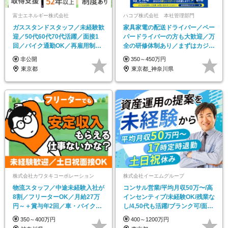
富士エネルギー株式会社
ハコブ株式会社 本社管理部門
ガススタンドスタッフ／未経験歓
家具家電の配送ドライバー／ペー
迎／50代60代70代活躍／面接1
パードライバーの方も大歓迎／万
回／バイク通勤OK／再雇用制度
全の研修体制あり／まずはカジュ
あり／賞与年2回
アル面談もOK
非公開
350～450万円
東京都
東京都_神奈川県
株式会社カワタキコーポレーション
株式会社イーエムグループ
物流スタッフ／中途未経験入社が
コンサル営業/平均月収50万〜/高
8割／フリーターOK／月給27万
インセンティブ/未経験OK/残業な
円～＋賞与年2回／車・バイク通
し/4,50代も活躍/ブランク可/面接
勤OK
1回
350～400万円
400～1200万円