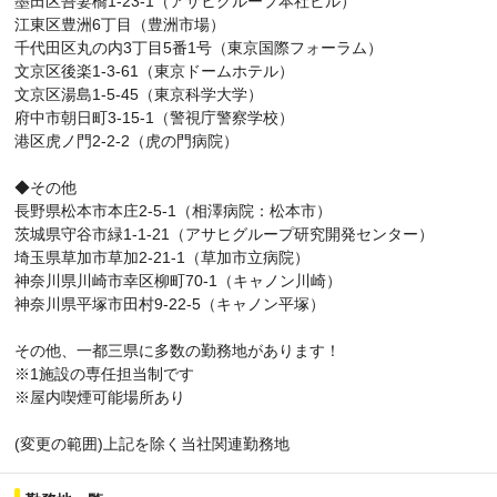
墨田区吾妻橋1-23-1（アサヒグループ本社ビル）
江東区豊洲6丁目（豊洲市場）
千代田区丸の内3丁目5番1号（東京国際フォーラム）
文京区後楽1-3-61（東京ドームホテル）
文京区湯島1-5-45（東京科学大学）
府中市朝日町3-15-1（警視庁警察学校）
港区虎ノ門2-2-2（虎の門病院）
◆その他
長野県松本市本庄2-5-1（相澤病院：松本市）
茨城県守谷市緑1-1-21（アサヒグループ研究開発センター）
埼玉県草加市草加2-21-1（草加市立病院）
神奈川県川崎市幸区柳町70-1（キャノン川崎）
神奈川県平塚市田村9-22-5（キャノン平塚）
その他、一都三県に多数の勤務地があります！
※1施設の専任担当制です
※屋内喫煙可能場所あり
(変更の範囲)上記を除く当社関連勤務地