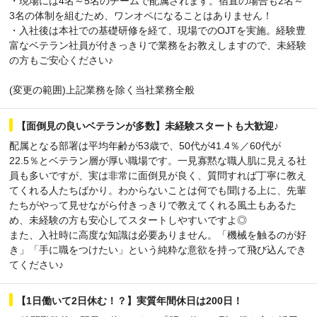
・現場には4名～5名のチームで配属されます。宿直の場合も2名～
3名の体制を組むため、ワンオペになることはありません！
・入社後は本社での基礎研修を経て、現場でのOJTを実施。経験豊
富なベテラン社員が付きっきりで業務をお教えしますので、未経験
の方もご安心ください♪
(変更の範囲)上記業務を除く当社業務全般
【面倒見の良いベテランが多数】未経験スタートも大歓迎♪
配属となる部署は平均年齢が53歳で、50代が41.4％／60代が
22.5％とベテラン層が厚い職場です。一見寡黙な職人肌に見える社
員も多いですが、実は非常に面倒見が良く、質問すれば丁寧に教え
てくれる人たちばかり。わからないことは何でも聞ける上に、先輩
たちがやって見せながら付きっきりで教えてくれる風土もあるた
め、未経験の方も安心してスタートしやすいですよ◎
また、入社時に高度な知識は必要ありません。「機械を触るのが好
き」「手に職をつけたい」という純粋な意欲を持って飛び込んでき
てください♪
【1日働いて2日休む！？】実質年間休日は200日！