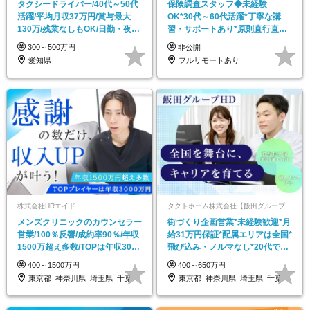
タクシードライバー/40代～50代
保険調査スタッフ◆未経験
活躍/平均月収37万円/賞与最大
OK*30代～60代活躍*丁寧な講
130万/残業なしもOK/日勤・夜勤
習・サポートあり*原則直行直帰
が選べる
／全国募集・業務委託
300～500万円
非公開
愛知県
フルリモートあり
株式会社HRエイド
タクトホーム株式会社【飯田グループホールディングス】
メンズクリニックのカウンセラー
街づくり企画営業*未経験歓迎*月
営業/100％反響/成約率90％/年収
給31万円保証*配属エリアは全国*
1500万超え多数/TOPは年収3000
飛び込み・ノルマなし*20代で昇
万
進実績多数
400～1500万円
400～650万円
東京都_神奈川県_埼玉県_千葉県_大阪府…
東京都_神奈川県_埼玉県_千葉県_大阪府…