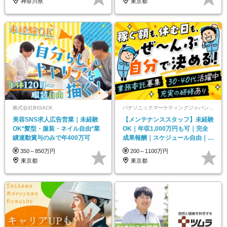
神奈川県
東京都
株式会社BIGACK
パナソニックマーケティングジャパン株式会社 東京北サービスセンター
美容SNS求人広告営業｜未経験
【メンテナンススタッフ】未経験
OK*髪型・服装・ネイル自由*業
OK｜年収1,000万円も可｜完全
績連動賞与のみで年400万可
成果報酬｜スケジュール自由｜業
務委託募集
350～850万円
200～1100万円
東京都
東京都