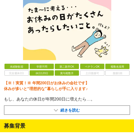
未経験歓迎
学歴不問
第二新卒OK
ベテランOK
複数名採用
完全週休2日
休日120日
賞与複数月
土日面接可
面接1回
【※！実質！※ 年間200日がお休みの会社です】
休みが多いと“理想的な”暮らしが手に入ります♪
もし、あなたの休日が年間200日に増えたら…。
続きを読む
募集背景