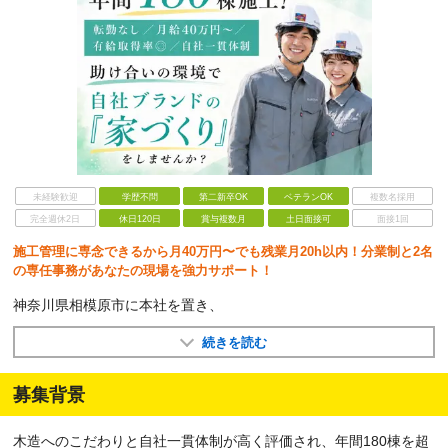
未経験歓迎
学歴不問
第二新卒OK
ベテランOK
複数名採用
完全週休2日
休日120日
賞与複数月
土日面接可
面接1回
施工管理に専念できるから月40万円〜でも残業月20h以内！分業制と2名
の専任事務があなたの現場を強力サポート！
神奈川県相模原市に本社を置き、
続きを読む
募集背景
木造へのこだわりと自社一貫体制が高く評価され、年間180棟を超