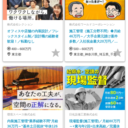
株式会社レクション
株式会社ワールドコーポレーション
オフィスや店舗の内装設計／フレ
施工管理（施工分野不問）◆月給
ックスタイム制／設計職の経験者
46万円～／大手企業元請け案件
歓迎！／転勤なし
多数／入社祝金最大20万円／
40・50代活躍/p8
400～600万円
500～600万円
東京都
東京都_神奈川県_埼玉県_千葉県_大阪府…
環境スペース株式会社
日化設備工業株式会社
内装施工管理*業界経験不問*月給
現場監督(施工管理)／月給80万円
36万円～*基本土日祝休*年休126
～+賞与年2回+出来高給／完週休