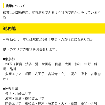
・東京都品川区大崎一丁目/正社員/月給 400,000円 ～ 500,000円
残業について
・東京都立川市曙町2丁目1/正社員/月給 400,000円 ～ 500,000円
残業は月20h程度。定時退社できるよう社内で声かけをしています
・神奈川県川崎市中原区小杉町三丁目492/正社員/月給 400,000円
◎
～ 500,000円
・神奈川県横浜市港北区篠原町2937/正社員/月給 400,000円 ～
勤務地
500,000円
・東京都北区赤羽1丁目1-1/正社員/月給 400,000円 ～ 500,000円
・東京都荒川区西日暮里2丁目19/正社員/月給 400,000円 ～
≪転勤なし！本社は駅徒歩5分！現場への直行直帰もあり◎≫
500,000円
・東京都荒川区西日暮里5丁目22-1/正社員/月給 400,000円 ～
以下のエリアの現場をお任せします。
500,000円
・東京都新宿区神楽坂1丁目1/正社員/月給 400,000円 ～ 500,000円
■東京都
・東京都千代田区神田駿河台2丁目/正社員/月給 400,000円 ～
│23区（新宿・渋谷・港・世田谷・目黒・大田・杉並・中野・練
500,000円
馬・品川）
・東京都新宿区四谷１丁目1/正社員/月給 400,000円 ～ 500,000円
│多摩エリア（町田・八王子・吉祥寺・立川・調布・府中・多摩 ほ
・東京都渋谷区代々木1丁目34-1/正社員/月給 400,000円 ～
か）
500,000円
・東京都港区浜松町二丁目/正社員/月給 400,000円 ～ 500,000円
■神奈川県
・東京都品川区東五反田一丁目26-14/正社員/月給 400,000円 ～
│横浜・川崎エリア
500,000円
│湘南・三浦・横須賀エリア
・東京都品川区上大崎4丁目2－1/正社員/月給 400,000円 ～
│県央エリア（相模原・厚木・海老名・大和・秦野・座間・伊勢