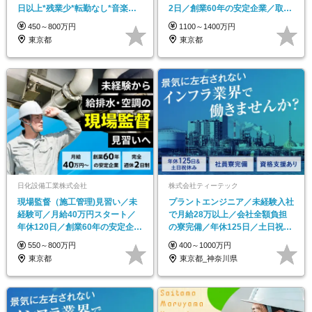
日以上*残業少*転勤なし*音楽好
2日／創業60年の安定企業／取引
きの方歓迎
先は官公庁等
450～800万円
1100～1400万円
東京都
東京都
日化設備工業株式会社
株式会社ティーテック
現場監督（施工管理)見習い／未
プラントエンジニア／未経験入社
経験可／月給40万円スタート／
で月給28万以上／会社全額負担
年休120日／創業60年の安定企業
の寮完備／年休125日／土日祝休
／賞与年2回
み／手厚い資格支援
550～800万円
400～1000万円
東京都
東京都_神奈川県