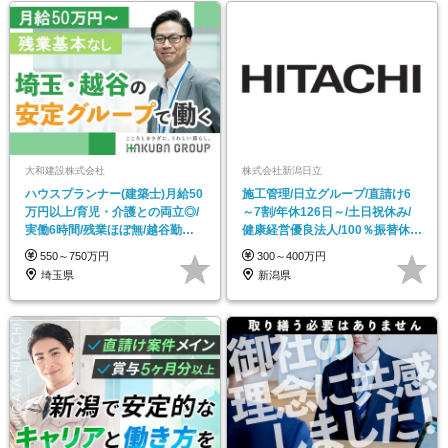
大和建設株式会社
株式会社新潟日立
ハウスプランナー(建築士)月給50
施工管理/日立グループ/直請け6
万円以上/育児・介護との両立◎/
～7割/年休126日～/土日祝休み/
実働6時間/残業ほぼ無/越谷勤務/
健康経営優良法人/100％振替休日
週休2日制
を取得可
550～750万円
300～400万円
埼玉県
新潟県