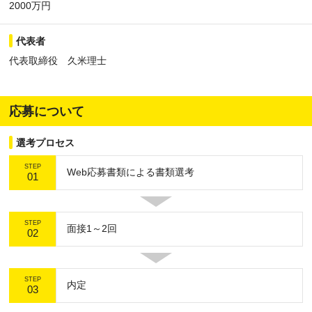
2000万円
代表者
代表取締役 久米理士
応募について
選考プロセス
STEP
Web応募書類による書類選考
01
STEP
面接1～2回
02
STEP
内定
03