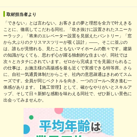
取材担当者より
「できない」とは言わない。お客さまの夢と理想を全力で叶えきる
ことに、徹底してこだわる同社。「吹き抜けに設置されたスニーカ
ーラック」「将来のエレベーター設置を見据えたパントリー」「窓
から大ぶりのクリスマスツリーが覗く設計」――。そこに並ぶの
は、誰もが見惚れる、見たこともないマイホームの数々です。建築
の知識がなくても、思わず心が躍る独創的な住まいが、同社では
次々とカタチにされています。ゼロから完成までを見届けられるこ
の仕事は、お施主様の高揚感を最も近くで実感できる特等席。さら
に、自社一気通貫体制だからこそ、社内の意思疎通はきわめてスム
ーズです。全員が同じベクトルを向き、一つのゴールへ突き進む一
体感があります。【施工管理】として、確かなやりがいとスキルア
ップ、そして日々新鮮な感動を味わえる同社で、ぜひ新しい景色に
出会ってみませんか。