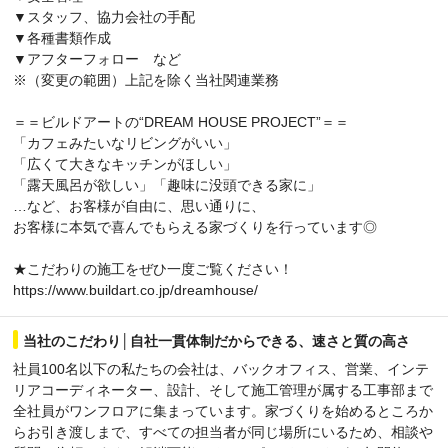
▼スタッフ、協力会社の手配
▼各種書類作成
▼アフターフォロー など
※（変更の範囲）上記を除く当社関連業務
＝＝ビルドアートの“DREAM HOUSE PROJECT”＝＝
「カフェみたいなリビングがいい」
「広くて大きなキッチンがほしい」
「露天風呂が欲しい」「趣味に没頭できる家に」
…など、お客様が自由に、思い通りに、
お客様に本気で喜んでもらえる家づくりを行っています◎
★こだわりの施工をぜひ一度ご覧ください！
https://www.buildart.co.jp/dreamhouse/
当社のこだわり│自社一貫体制だからできる、速さと質の高さ
社員100名以下の私たちの会社は、バックオフィス、営業、インテ
リアコーディネーター、設計、そして施工管理が属する工事部まで
全社員がワンフロアに集まっています。家づくりを始めるところか
らお引き渡しまで、すべての担当者が同じ場所にいるため、相談や