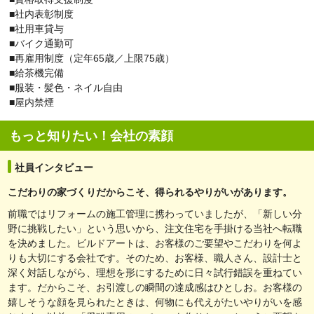
・東京都八王子市旭町1-1
■社内表彰制度
・東京都墨田区江東橋3丁目14-5
■社用車貸与
・神奈川県横浜市戸塚区戸塚町
■バイク通勤可
・神奈川県川崎市川崎区駅前本町
■再雇用制度（定年65歳／上限75歳）
・神奈川県横浜市港南区上大岡西１丁目６
■給茶機完備
・神奈川県横浜市中区桜木町１丁目１
■服装・髪色・ネイル自由
・神奈川県横浜市鶴見区鶴見中央１丁目１－１
■屋内禁煙
・神奈川県鎌倉市大船1丁目1-1
・神奈川県藤沢市南藤沢1-1
もっと知りたい！会社の素顔
・神奈川県小田原市城山１丁目１－１
・神奈川県川崎市高津区溝口
社員インタビュー
・神奈川県川崎市多摩区登戸
・神奈川県川崎市麻生区万福寺１丁目１８－１
こだわりの家づくりだからこそ、得られるやりがいがあります。
・神奈川県相模原市南区相模大野３丁目８－１
前職ではリフォームの施工管理に携わっていましたが、「新しい分
・神奈川県相模原市緑区橋本3丁目28-1
野に挑戦したい」という思いから、注文住宅を手掛ける当社へ転職
・神奈川県海老名市めぐみ町
を決めました。ビルドアートは、お客様のご要望やこだわりを何よ
・神奈川県厚木市泉町
りも大切にする会社です。そのため、お客様、職人さん、設計士と
・東京都世田谷区北沢２丁目２４－２
深く対話しながら、理想を形にするために日々試行錯誤を重ねてい
・東京都世田谷区玉川2丁目22-13
ます。だからこそ、お引渡しの瞬間の達成感はひとしお。お客様の
・東京都目黒区自由が丘1丁目9-26
嬉しそうな顔を見られたときは、何物にも代えがたいやりがいを感
・東京都江東区豊洲4丁目1-1