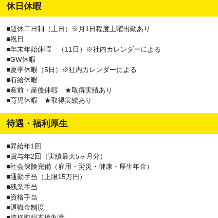
円
休日休暇
・東京都台東区上野７丁目１－１
・神奈川県藤沢市南藤沢1-1/正社員/月給 400,000円 ～ 500,000円
・東京都新宿区高田馬場一丁目
・神奈川県小田原市城山１丁目１－１/正社員/月給 400,000円 ～
■週休二日制（土日）※月1日程度土曜出勤あり
・東京都品川区大崎一丁目
500,000円
■祝日
・東京都立川市曙町2丁目1
・神奈川県川崎市高津区溝口/正社員/月給 400,000円 ～ 500,000円
■年末年始休暇 （11日）※社内カレンダーによる
・神奈川県川崎市中原区小杉町三丁目492
・神奈川県川崎市多摩区登戸/正社員/月給 400,000円 ～ 500,000円
■GW休暇
・神奈川県横浜市港北区篠原町2937
・神奈川県川崎市麻生区万福寺１丁目１８－１/正社員/月給
■夏季休暇（5日）※社内カレンダーによる
・東京都北区赤羽1丁目1-1
400,000円 ～ 500,000円
■有給休暇
・東京都荒川区西日暮里2丁目19
・神奈川県相模原市南区相模大野３丁目８－１/正社員/月給
■産前・産後休暇 ★取得実績あり
・東京都荒川区西日暮里5丁目22-1
400,000円 ～ 500,000円
■育児休暇 ★取得実績あり
・東京都新宿区神楽坂1丁目1
・神奈川県相模原市緑区橋本3丁目28-1/正社員/月給 400,000円 ～
・東京都千代田区神田駿河台2丁目
500,000円
・東京都新宿区四谷１丁目1
待遇・福利厚生
・神奈川県海老名市めぐみ町/正社員/月給 400,000円 ～ 500,000円
・東京都渋谷区代々木1丁目34-1
・神奈川県厚木市泉町/正社員/月給 400,000円 ～ 500,000円
・東京都港区浜松町二丁目
・東京都世田谷区北沢２丁目２４－２/正社員/月給 400,000円 ～
■昇給年1回
・東京都品川区東五反田一丁目26-14
500,000円
■賞与年2回（実績最大5ヶ月分）
・東京都品川区上大崎4丁目2－1
・東京都世田谷区玉川2丁目22-13/正社員/月給 400,000円 ～
■社会保険完備（雇用・労災・健康・厚生年金）
・東京都品川区大井1丁目
500,000円
■通勤手当（上限15万円）
・東京都大田区蒲田５丁目1
・東京都目黒区自由が丘1丁目9-26/正社員/月給 400,000円 ～
■残業手当
・東京都中野区中野5丁目31-1
500,000円
■資格手当
・東京都杉並区上荻1丁目7-1
・東京都江東区豊洲4丁目1-1/正社員/月給 400,000円 ～ 500,000円
■退職金制度
・東京都三鷹市下連雀3丁目
■資格取得支援制度