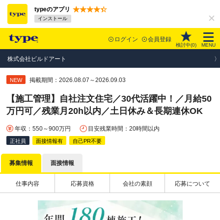
typeのアプリ
インストール
ログイン
会員登録
検討中(
0
)
MENU
株式会社ビルドアート
掲載期間：2026.08.07～2026.09.03
NEW
【施工管理】自社注文住宅／30代活躍中！／月給50
万円可／残業月20h以内／土日休み＆長期連休OK
年収：550～900万円
目安残業時間：20時間以内
正社員
面接情報有
自己PR不要
募集情報
面接情報
仕事内容
応募資格
会社の素顔
応募について