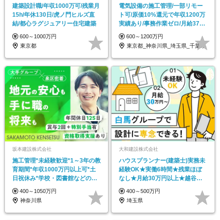
建築設計職/年収1000万可/残業月
電気設備の施工管理/一部リモー
15h/年休130日/虎ノ門ヒルズ直
ト可/原価10%還元で年収1200万
結/都心ラグジュアリー住宅建築
実績あり/事務作業ゼロ/月給37万
円～
600～1000万円
600～1200万円
東京都
東京都_神奈川県_埼玉県_千葉県
坂本建設株式会社
大和建設株式会社
施工管理*未経験歓迎*1～3年の教
ハウスプランナー(建築士)実務未
育期間*年収1000万円以上可*土
経験OK★実働6時間★残業ほぼ
日祝休み*学校・図書館などの公
なし★月給30万円以上★越谷勤
共工事中心
務★週休2日制
400～1050万円
400～500万円
神奈川県
埼玉県