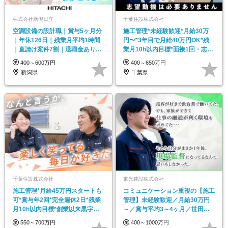
株式会社新潟日立
千葉住設株式会社
空調設備の設計職｜賞与5ヶ月分
施工管理*未経験歓迎*月給30万
｜年休126日｜残業月平均1時間
円〜*3年目で月給40万円OK*残
｜直請け案件7割｜退職金あり｜
業月10h以内目標*面接1回・志望
フレックスあり
動機不問
400～600万円
400～650万円
新潟県
千葉県
千葉住設株式会社
東光建設株式会社
施工管理*月給45万円スタートも
コミュニケーション重視の【施工
可*賞与年2回*完全週休2日*残業
管理】未経験歓迎／月給30万円
月10h以内目標*創業以来黒字経
～／賞与平均3～4ヶ月／世田谷
営【千葉】
エリア中心の安定企業
550～700万円
400～1000万円