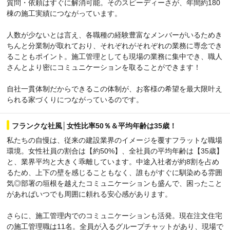
質問・依頼はすぐに解消可能。そのスピーディーさが、年間約180
棟の施工実績につながっています。
人数が少ないとは言え、各職種の経験豊富なメンバーがいるためき
ちんと分業制が取れており、それぞれがそれぞれの業務に専念でき
ることもポイント。施工管理としても現場の業務に集中でき、職人
さんとより密にコミュニケーションを取ることができます！
自社一貫体制だからできるこの体制が、お客様の希望を最大限叶え
られる家づくりにつながっているのです。
フランクな社風│女性比率50％＆平均年齢は35歳！
私たちの自慢は、従来の建設業界のイメージを覆すフラットな職場
環境。女性社員の割合は【約50%】、全社員の平均年齢は【35歳】
と、業界平均と大きく乖離しています。中途入社者が約8割を占め
るため、上下の壁を感じることもなく、誰もがすぐに馴染める雰囲
気◎部署の垣根を越えたコミュニケーションも盛んで、困ったこと
があればいつでも周囲に頼れる安心感があります。
さらに、施工管理内でのコミュニケーションも活発。現在注文住宅
の施工管理職は11名。全員が入るグループチャットがあり、現場で