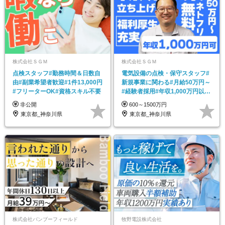
株式会社ＳＧＭ
株式会社ＳＧＭ
点検スタッフ#勤務時間＆日数自
電気設備の点検・保守スタッフ#
由#副業希望者歓迎#1件13,000円
新規事業に関わる#月給50万円～
#フリーターOK#資格スキル不要
#経験者採用#年収1,000万円以上
も可
非公開
600～1500万円
東京都_神奈川県
東京都_神奈川県
株式会社バンブーフィールド
牧野電設株式会社