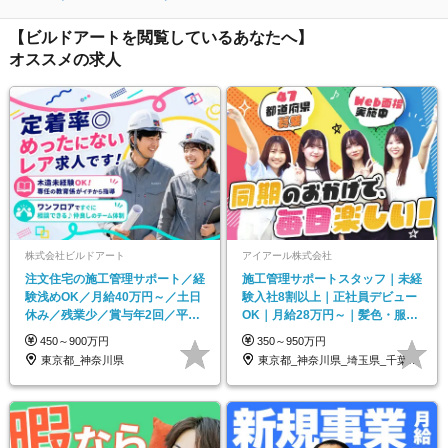
【ビルドアートを閲覧しているあなたへ】
オススメの求人
株式会社ビルドアート
アイアール株式会社
注文住宅の施工管理サポート／経
施工管理サポートスタッフ｜未経
験浅めOK／月給40万円～／土日
験入社8割以上｜正社員デビュー
休み／残業少／賞与年2回／平均
OK｜月給28万円～｜髪色・服装
年齢35歳
自由｜年休125日
450～900万円
350～950万円
東京都_神奈川県
東京都_神奈川県_埼玉県_千葉県_大阪府…