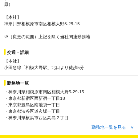
500,000円
原）
・東京都品川区大井1丁目/正社員/月給 400,000円 ～ 500,000円
・東京都大田区蒲田５丁目1/正社員/月給 400,000円 ～ 500,000円
【本社】
・東京都中野区中野5丁目31-1/正社員/月給 400,000円 ～ 500,000
神奈川県相模原市南区相模大野5-29-15
円
・東京都杉並区上荻1丁目7-1/正社員/月給 400,000円 ～ 500,000円
※（変更の範囲）上記を除く当社関連勤務地
・東京都三鷹市下連雀3丁目/正社員/月給 400,000円 ～ 500,000円
・東京都八王子市旭町1-1/正社員/月給 400,000円 ～ 500,000円
交通・詳細
・東京都墨田区江東橋3丁目14-5/正社員/月給 400,000円 ～
【本社】
500,000円
小田急線「相模大野駅」北口より徒歩5分
・神奈川県横浜市戸塚区戸塚町/正社員/月給 400,000円 ～ 500,000
円
・神奈川県川崎市川崎区駅前本町/正社員/月給 400,000円 ～
勤務地一覧
500,000円
・神奈川県相模原市南区相模大野5-29-15
・神奈川県横浜市港南区上大岡西１丁目６/正社員/月給 400,000円
・東京都新宿区西新宿一丁目18
～ 500,000円
・東京都豊島区南池袋一丁目
・神奈川県横浜市中区桜木町１丁目１/正社員/月給 400,000円 ～
・東京都渋谷区道玄坂一丁目
500,000円
・神奈川県横浜市西区高島２丁目
・神奈川県横浜市鶴見区鶴見中央１丁目１－１/正社員/月給
・東京都千代田区丸の内一丁目1
400,000円 ～ 500,000円
勤務地一覧を見る ∨
・東京都足立区千住旭町
・神奈川県鎌倉市大船1丁目1-1/正社員/月給 400,000円 ～ 500,000
・東京都千代田区神田佐久間町一丁目