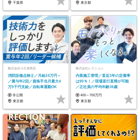
千葉県
東京都
株式会社小久保商店
株式会社レクション
消防設備点検士／月給24万円～
内装施工管理／直近3年の定着率
／賞与年2回／資格手当月最大4
は90％！／現場直行直帰が可能
万5千円支給／自転車通勤OK
／正社員の平均年齢36歳
非公開
400～700万円
東京都
東京都