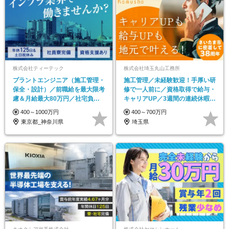
株式会社ティーテック
株式会社埼玉丸山工務所
プラントエンジニア（施工管理・
施工管理／未経験歓迎！手厚い研
保全・設計）／前職給を最大限考
修で一人前に／資格取得で給与・
慮＆月給最大80万円／社宅負担
キャリアUP／3週間の連続休暇実
ほぼゼロ／定年無し
績あり
400～1000万円
400～700万円
東京都_神奈川県
埼玉県