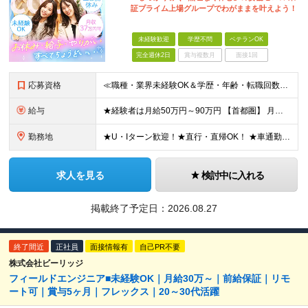
証プライム上場グループでわがままを叶えよう！
未経験歓迎
学歴不問
ベテランOK
完全週休2日
賞与複数月
面接1回
応募資格
≪職種・業界未経験OK＆学歴・年齢・転職回数不問≫ ◆第二新卒歓迎 ◆社会人経験不問 ◆資格不問 ※新卒の方もご応募可能！ （待遇・募集要項等は別途ご案内いたします） ※入社時期は柔軟に対応します！半
給与
★経験者は月給50万円～90万円 【首都圏】 月給30万1230円〜 ⇒基本22万7000円+地域6万4230円+皆勤1万円 【群馬/栃木/茨城】 月給28万1090円〜 ⇒基本23万4000円+
勤務地
★U・Iターン歓迎！★直行・直帰OK！ ★車通勤可能のエリアもあり！★出張なしの働き方も可能 全国47都道府県の各プロジェクト（転勤なし！勤務地に対する希望も実現可能！） 「自宅から1時間以内で通え
求人を見る
検討中に入れる
掲載終了予定日：
2026.08.27
終了間近
正社員
面接情報有
自己PR不要
株式会社ビーリッジ
フィールドエンジニア■未経験OK｜月給30万～｜前給保証｜リモ
ート可｜賞与5ヶ月｜フレックス｜20～30代活躍