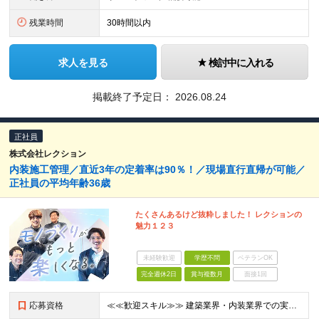
残業時間
30時間以内
求人を見る
検討中に入れる
掲載終了予定日：
2026.08.24
正社員
株式会社レクション
内装施工管理／直近3年の定着率は90％！／現場直行直帰が可能／
正社員の平均年齢36歳
たくさんあるけど抜粋しました！ レクションの
魅力１２３
未経験歓迎
学歴不問
ベテランOK
完全週休2日
賞与複数月
面接1回
応募資格
≪≪歓迎スキル≫≫ 建築業界・内装業界での実務経験 （オフィスや店舗内装の施工管理経験がある方大歓迎） ≪≪必須スキル≫≫ ◆社会人経験が3年以上ある方 ◆要普免（AT限定可） 【未経験者も同時