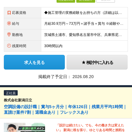
応募資格
◆施工管理の実務経験をお持ちの方（詳細は以下） ◆高卒以上 その他にも下記業務経験をお持ちの方は、 【施工管理技術者（課長クラス）】としてお迎えいたします！ -------------- ◇機械/電
給与
月給30.9万円～73万円＋諸手当＋賞与 ※経験や能力を充分に考慮したうえで加給優遇します。 ※3ヶ月の試用期間があります。その間も労働条件は変わりません。 ◆担当業務に応じて、スタート月給が異なり
勤務地
茨城県土浦市、愛知県名古屋市中区、兵庫県尼崎市、広島県府中町、福岡市中央区｜全国5拠点で募集！ 【土浦事業所】 茨城県土浦市神立町603番地 【名古屋拠点】 愛知県名古屋市中区栄3-17-12 大津
残業時間
30時間以内
求人を見る
検討中に入れる
掲載終了予定日：
2026.08.20
正社員
株式会社新潟日立
空調設備の設計職｜賞与5ヶ月分｜年休126日｜残業月平均1時間｜
直請け案件7割｜退職金あり｜フレックスあり
「設計は続けたい。でも、今の働き方は変えた
い」 新潟に根を張り、ゆとりある時間と挑戦を