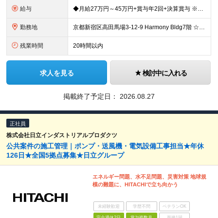
給与
◆月給27万円～45万円+賞与年2回+決算賞与 ※保有資格や経験、能力に応じて決定いたします ※試用期間3ヶ月あり（期間中の雇用形態・待遇の差異はありません） 【昇給】年1回…直近４期全社員1万円
勤務地
京都新宿区高田馬場3-12-9 Harmony Bldg7階 ☆旧事務所から近くの新築ビルに2026年7月末に移転完了☆ 旧事務所住所：東京都新宿区高田馬場3-14-3 八達ビル 1F （旧事務所
残業時間
20時間以内
求人を見る
検討中に入れる
掲載終了予定日：
2026.08.27
正社員
株式会社日立インダストリアルプロダクツ
公共案件の施工管理｜ポンプ・送風機・電気設備工事担当★年休
126日★全国5拠点募集★日立グループ
エネルギー問題、水不足問題、災害対策 地球規
模の難題に、HITACHIで立ち向かう
未経験歓迎
学歴不問
ベテランOK
完全週休2日
賞与複数月
面接1回