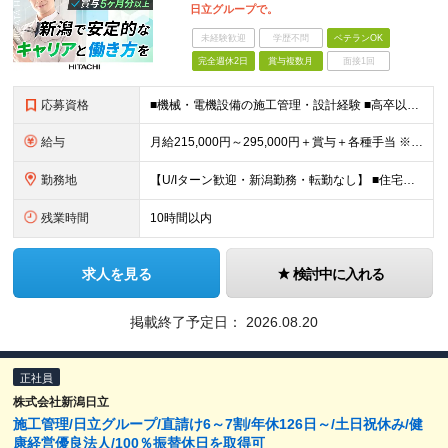
日立グループで。
未経験歓迎
学歴不問
ベテランOK
完全週休2日
賞与複数月
面接1回
応募資格
■機械・電機設備の施工管理・設計経験 ■高卒以上 ≪このような方はぜひご応募ください≫ ◎安定企業に腰を据えて長く働きたい方 ◎新潟エリアで家庭と両立しながら働きたい方 ◎幅広い分野の設計に携わり、
給与
月給215,000円～295,000円＋賞与＋各種手当 ※前職のご経験やスキルを考慮して決定いたします ※残業代は全額支給いたします ※試用期間3ヶ月（期間中は有給休暇の取得のみ対象外となります）
勤務地
【U/Iターン歓迎・新潟勤務・転勤なし】 ■住宅手当支給や社宅制度あり ■車通勤OK 本社：新潟県新潟市東区竹尾卸新町752番地10 (変更の範囲)上記を除く当社関連勤務地
残業時間
10時間以内
求人を見る
検討中に入れる
掲載終了予定日：
2026.08.20
正社員
株式会社新潟日立
施工管理/日立グループ/直請け6～7割/年休126日～/土日祝休み/健
康経営優良法人/100％振替休日を取得可