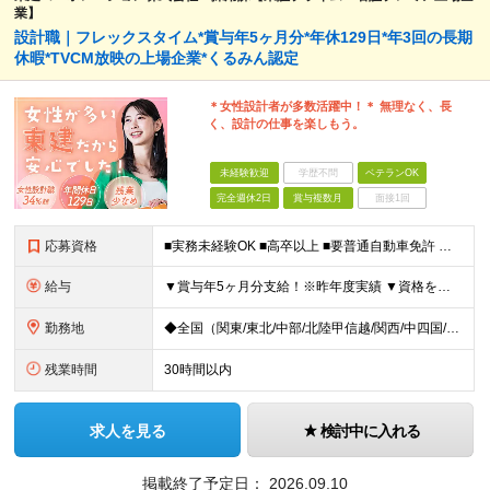
業】
設計職｜フレックスタイム*賞与年5ヶ月分*年休129日*年3回の長期
休暇*TVCM放映の上場企業*くるみん認定
＊女性設計者が多数活躍中！＊ 無理なく、長
く、設計の仕事を楽しもう。
未経験歓迎
学歴不問
ベテランOK
完全週休2日
賞与複数月
面接1回
応募資格
■実務未経験OK ■高卒以上 ■要普通自動車免許 ※建築関係の資格が無くても、住宅系CAD経験者、または建築関係の資格について受験資格をお持ちの方も歓迎いたします！ ＜女性の設計職も増えています！
給与
▼賞与年5ヶ月分支給！※昨年度実績 ▼資格をお持ちの方は、入社支度金最大30万円支給 ■月給23万～40万円＋賞与年2回＋残業代全額支給＋資格手当＋家族手当ほか ┗一級建築士になると月3～5万円UP
勤務地
◆全国（関東/東北/中部/北陸甲信越/関西/中四国/九州）で募集中 ※UIターン歓迎 ※希望や現在のお住まいを考慮！面接時に希望の勤務地をお聞かせください ◆本社所在地 愛知県名古屋市中区丸の内2-
残業時間
30時間以内
求人を見る
検討中に入れる
掲載終了予定日：
2026.09.10