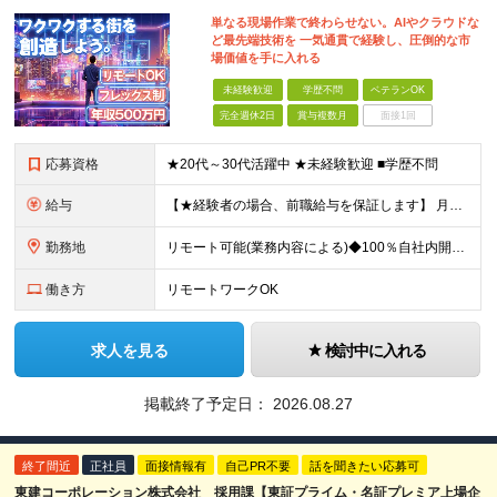
単なる現場作業で終わらせない。AIやクラウドな
ど最先端技術を 一気通貫で経験し、圧倒的な市
場価値を手に入れる
未経験歓迎
学歴不問
ベテランOK
完全週休2日
賞与複数月
面接1回
応募資格
★20代～30代活躍中 ★未経験歓迎 ■学歴不問
給与
【★経験者の場合、前職給与を保証します】 月給30万円以上＋賞与年2回（※5ヶ月分支給実績あり） ※上記は最低保証額です。 ご経験やスキルに応じて当社規定内で決定します ※試用期間3ヶ月間あり・労
勤務地
リモート可能(業務内容による)◆100％自社内開発 所在地：神奈川県横浜市港北区新横浜3-8-11 メットライフ新横浜ビル10F (変更の範囲)上記を除く当社関連勤務地 ※機器の導入立会いのため出
働き方
リモートワークOK
求人を見る
検討中に入れる
掲載終了予定日：
2026.08.27
終了間近
正社員
面接情報有
自己PR不要
話を聞きたい応募可
東建コーポレーション株式会社 採用課【東証プライム・名証プレミア上場企