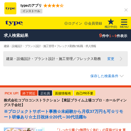
typeのアプリ
インストール
ログイン
会員登録
検討中(
0
)
MENU
9
求人検索結果
件中
1～9
件表示
建築・設備設計・プラント設計・施工管理 × フレックス勤務の転職・求人情報
建築・設備設計・プラント設計・施工管理／フレックス勤務
変更
保存した検索条件
PICK UP!
終了間近
正社員
面接情報有
自己PR不要
株式会社コプロコンストラクション【東証プライム上場コプロ・ホールディン
グス子会社】
※プロジェクトサポート事務☆未経験から月収37万円も可☆リモ
ート研修あり☆土日祝休☆20代～30代活躍/b
「しっかり稼ぐ×無理なく休む」の妥協ゼロ★ 東