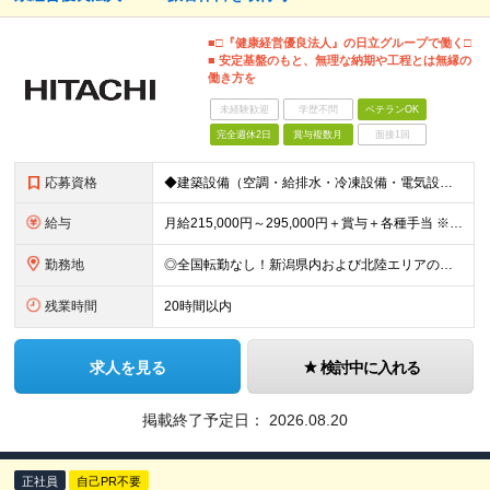
■□『健康経営優良法人』の日立グループで働く□
■ 安定基盤のもと、無理な納期や工程とは無縁の
働き方を
未経験歓迎
学歴不問
ベテランOK
完全週休2日
賞与複数月
面接1回
応募資格
◆建築設備（空調・給排水・冷凍設備・電気設備等）の施工管理の経験3年以上 ◆高卒以上 ～このような方にオススメです～ ◎元請けとして自分で工程をコントロールしたい方 ◎安定企業に腰を据えて長く働きた
給与
月給215,000円～295,000円＋賞与＋各種手当 ※前職のご経験やスキルを考慮して決定いたします ※残業代は全額支給いたします ※試用期間3ヶ月（期間中は有給休暇の取得のみ対象外となります）
勤務地
◎全国転勤なし！新潟県内および北陸エリアのみ 以下の支店および 新潟県内エリアの施工現場での勤務がメインとなります。 ◆本社：新潟県新潟市東区竹尾卸新町752番地10 ◆上越支店：新潟県上越市新光
残業時間
20時間以内
求人を見る
検討中に入れる
掲載終了予定日：
2026.08.20
正社員
自己PR不要