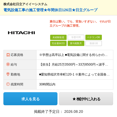
株式会社日立アイイーシステム
電気設備工事の施工管理★年間休日126日★日立グループ
責任は重い。でも、背負いすぎない。 それが日
立グループの施工管理。
未経験歓迎
学歴不問
ベテランOK
完全週休2日
賞与複数月
面接1回
応募資格
※学歴は高卒以上 ■電気設備に関する何らかの業務経験（※経験不問） 下記の経験をお持ちの方は【主任】での採用が可能です。 ■電気工事に関する施工管理の経験（分野不問）
給与
【担当】月給25万3500円～33万8500円＋諸手当＋賞与 【主任】月給29万7500円～39万5000円＋諸手当＋賞与 ※経験や能力を充分に考慮したうえで加給優遇します。 ※残業代は全額別途支給
勤務地
■愛知県稲沢市幸町120-1 ※案件によって全国各地（西日本エリア中心）への出張が発生します。出張期間は案件により異なりますが、部内での相談・調整のうえご対応いただきます。 ※出社を基本としていま
残業時間
30時間以内
求人を見る
検討中に入れる
掲載終了予定日：
2026.08.20