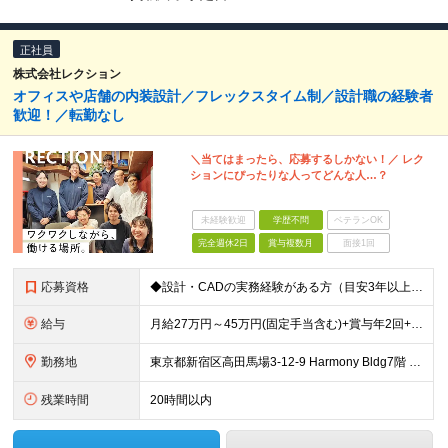
正社員
株式会社レクション
オフィスや店舗の内装設計／フレックスタイム制／設計職の経験者
歓迎！／転勤なし
＼当てはまったら、応募するしかない！／ レク
ションにぴったりな人ってどんな人…？
未経験歓迎
学歴不問
ベテランOK
完全週休2日
賞与複数月
面接1回
応募資格
◆設計・CADの実務経験がある方（目安3年以上） ◆社会人経験が3年以上ある方 ◆学歴不問 ≪こんな方を歓迎します≫ ・デザインやものづくりが好きな方 ・質にこだわった内装工事をしたい方 ・職人さん
給与
月給27万円～45万円(固定手当含む)+賞与年2回+決算賞与 ※保有資格や経験、能力に応じて決定いたします 【昇給】年1回…直近４期全社員1万円以上 ※固定残業代は45時間分ですが、残業が月45
勤務地
東京都新宿区高田馬場3-12-9 Harmony Bldg7階 ☆旧事務所から近くの新築ビルに2026年7月末に移転完了☆ 旧事務所住所：東京都新宿区高田馬場3-14-3 八達ビル 1F （旧事務
残業時間
20時間以内