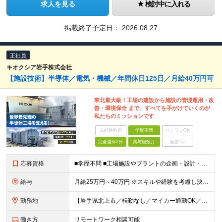
求人を見る
検討中に入れる
掲載終了予定日：
2026.08.27
正社員
キオクシア岩手株式会社
【施設技術】半導体／電気・機械／年間休日125日／月給40万円可
東北最大級！工場の建設から施設の管理運用・改
善・環境保全 まで、すべてを手がけていくのが
私たちのミッションです
未経験歓迎
学歴不問
ベテランOK
完全週休2日
賞与複数月
面接1回
応募資格
■学歴不問 ■工場施設やプラントの企画・設計・施工管理経験がある方
給与
月給25万円～40万円 ※スキルや経験を考慮し決定いたします ★年収600万円以上での提示多数
勤務地
【岩手県北上市／転勤なし／マイカー通勤OK／会社最寄り駅から社員送迎バスあり】 ＜本社工場＞ 岩手県北上市北工業団地5-29 ★U・Iターン歓迎！ 引っ越し費用補助／自己負担2～3割の社宅制度があ
働き方
リモートワーク相談可能