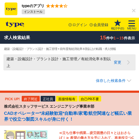
typeのアプリ
インストール
ログイン
会員登録
検討中(
0
)
MENU
15
求人検索結果
件中
1～15
件表示
建築・設備設計・プラント設計・施工管理 × 前年度有給消化率８割以上の転職・求人情報
建築・設備設計・プラント設計・施工管理／有給消化率８割以
変更
上
保存した検索条件
PICK UP!
終了間近
正社員
面接情報有
自己PR不要
株式会社スタッフサービス エンジニアリング事業本部
CADオペレーター*未経験歓迎*自動車/家電/航空関連など幅広い業
界で役立つ製図スキルが身に付く！
≪立ち仕事や残業…疲労困憊の日々とはおさら
ば！≫ 希望の働き方を手に入れて、将来役立つC