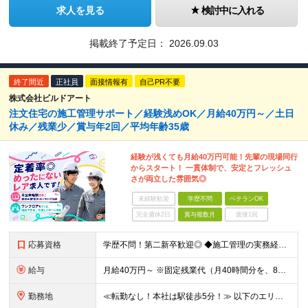
求人を見る
検討中に入れる
掲載終了予定日：
2026.09.03
終了間近
正社員
面接情報有
自己PR不要
株式会社ビルドアート
注文住宅の施工管理サポート／経験浅めOK／月給40万円～／土日
休み／残業少／賞与年2回／平均年齢35歳
経験が浅くても月給40万円可能！先輩の現場同行
からスタート！ 一貫体制で、安定とフレッシュ
さが両立した雰囲気◎
未経験歓迎
学歴不問
ベテランOK
完全週休2日
賞与複数月
面接1回
応募資格
学歴不問！第二新卒歓迎◎ ◆施工管理の実務経験がある方／木造施工管理経験者歓迎◎ ★無資格OK・資格取得支援あり ◆普通自動車運転免許（AT限定可） ～このような方がご活躍いただけます～ ◇上流
給与
月給40万円～ ※固定残業代（月40時間分を、8万3000円～）を含む。 上記を超える時間外労働分は追加で支給します ※試用期間6ヶ月（期間中の待遇・条件は変わりません） ★年間180棟の安定し
勤務地
≪転勤なし！本社は駅徒歩5分！≫ 以下のエリアの現場をお任せします。 ■東京都 │23区（新宿・渋谷・港・世田谷・目黒・大田・杉並・中野・練馬・品川） │多摩エリア（町田・八王子・吉祥寺・立川・調