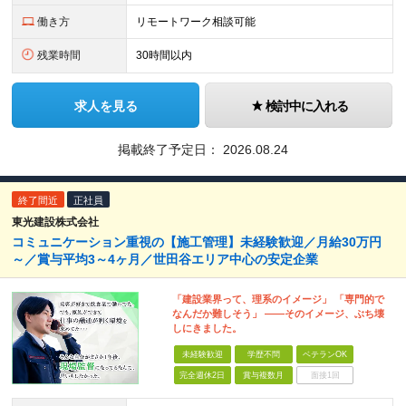
働き方
リモートワーク相談可能
残業時間
30時間以内
求人を見る
検討中に入れる
掲載終了予定日：
2026.08.24
終了間近
正社員
東光建設株式会社
コミュニケーション重視の【施工管理】未経験歓迎／月給30万円
～／賞与平均3～4ヶ月／世田谷エリア中心の安定企業
「建設業界って、理系のイメージ」 「専門的で
なんだか難しそう」 ――そのイメージ、ぶち壊
しにきました。
未経験歓迎
学歴不問
ベテランOK
完全週休2日
賞与複数月
面接1回