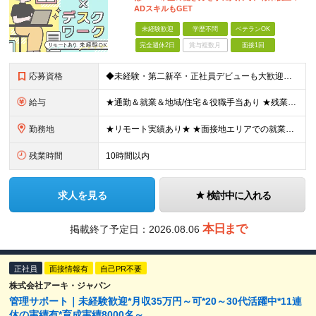
ADスキルもGET
未経験歓迎
学歴不問
ベテランOK
完全週休2日
賞与複数月
面接1回
応募資格
◆未経験・第二新卒・正社員デビューも大歓迎／経験・知識ゼロでOK！ ◆学歴不問 ★人物重視 ★入社前の経験・スキルはゼロでOK CADの基本的な知識・操作経験がある方は歓迎します。 地方在住の方も
給与
★通勤＆就業＆地域/住宅＆役職手当あり ★残業代は全額支給 ★選べる給与制度あり！ ■東京・神奈川・千葉・埼玉勤務の場合 月給24.5万円～55万円＋諸手当 （残業代は全額支給） (20,000円の
勤務地
★リモート実績あり★ ★面接地エリアでの就業率92％以上！ 『地元で働きたい』という希望に、業界トップクラス約7,000件の取引事業所数、90,000件以上のプロジェクトから検討をいたします。 全
残業時間
10時間以内
求人を見る
検討中に入れる
本日まで
掲載終了予定日：
2026.08.06
正社員
面接情報有
自己PR不要
株式会社アーキ・ジャパン
管理サポート｜未経験歓迎*月収35万円～可*20～30代活躍中*11連
休の実績有*育成実績8000名～