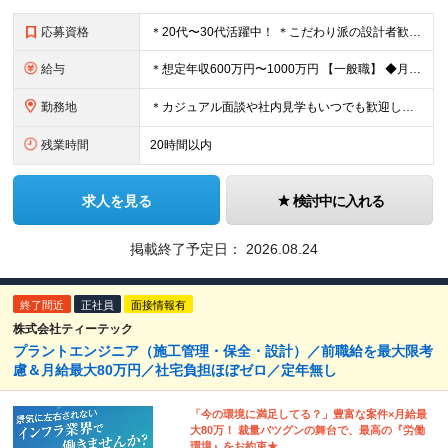
応募資格
＊20代〜30代活躍中！ ＊こだわり派の設計者歓迎 ◆学歴不問 ◆住宅設備の設計実務経験をお持ちの方（年数不問） ＼こんな方にピッタリです／ ★「自分の意見が通らない」環境を脱したい方 ★土地の目
給与
＊想定年収600万円〜1000万円 【一般職】 ◆月給：390,000円～530,000円 ※固定残業代：145,320 円～/45時間分含む (所定外残業代：41,520円～/15時間分) (
勤務地
＊カジュアル面談や社内見学もいつでも歓迎してます！ ＊駅直結・最新設備の綺麗なオフィスです！ 【本社】 東京都港区虎ノ門2丁目4番7号 T-LITE 7階 (変更の範囲)上記を除く当社関連勤務地
残業時間
20時間以内
求人を見る
検討中に入れる
掲載終了予定日：
2026.08.24
終了間近
正社員
面接情報有
株式会社ティーテック
プラントエンジニア（施工管理・保全・設計）／前職給を最大限考
慮＆月給最大80万円／社宅負担ほぼゼロ／定年無し
「今の環境に満足してる？」豊富な案件×月給最
大80万！ 裁量バツグンの舞台で、最高の『労働
環境』をお約束★