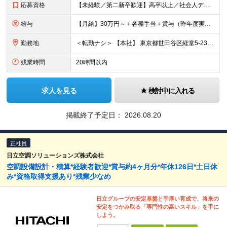
応募資格
【未経験／第二新卒歓迎】高卒以上／社会人デビュー◎／ブランク有◎／■要普免 入社時点に、特別な知識やスキル・経験は一切必要なし！ すべて入社後に、当社で身につけていただけるので 安心してください♪
給与
【月給】30万円～＋各種手当＋賞与（昨年度実績：3～4ヶ月） ※上記月給には固定残業時間（10h分／2万円以上）を含みます。 超過分は別途支給いたします。 ■未経験・1年目の想定年収：420万円
勤務地
＜転勤ナシ＞ 【本社】 東京都世田谷区経堂5-23-15
残業時間
20時間以内
求人を見る
検討中に入れる
掲載終了予定日：
2026.08.20
正社員
日立空調ソリューションズ株式会社
空調設備設計・積算*経験者歓迎*賞与約4ヶ月分*年休126日*土日休
み*資格取得支援あり*残業少なめ
日立グループの安定基盤と手厚い育成で、将来の
安定をつかみ取る「専門性の高いスキル」を手に
しよう。