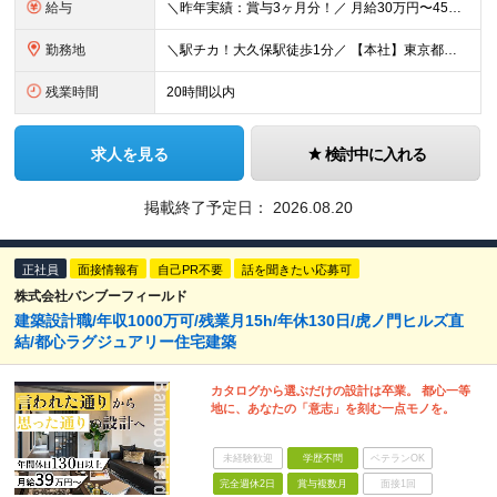
給与
＼昨年実績：賞与3ヶ月分！／ 月給30万円〜45万円+賞与年2回 ※月給は、経験・スキル・年齢を踏まえて決定します ※試用期間は3ヶ月。期間中の雇用形態・給与・待遇に差異はありません ※固定残業代（
勤務地
＼駅チカ！大久保駅徒歩1分／ 【本社】東京都新宿区百人町1-16-7新陶ビル1F 現場は主に東京23区。オフィスから行きやすい場所がほとんどです。 一部横浜市や市川市などの現場もありますが、遠方出張は
残業時間
20時間以内
求人を見る
検討中に入れる
掲載終了予定日：
2026.08.20
正社員
面接情報有
自己PR不要
話を聞きたい応募可
株式会社バンブーフィールド
建築設計職/年収1000万可/残業月15h/年休130日/虎ノ門ヒルズ直
結/都心ラグジュアリー住宅建築
カタログから選ぶだけの設計は卒業。 都心一等
地に、あなたの「意志」を刻む一点モノを。
未経験歓迎
学歴不問
ベテランOK
完全週休2日
賞与複数月
面接1回