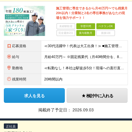
施工管理に専念できるから月40万円〜でも残業月
20h以内！分業制と2名の専任事務があなたの現
場を強力サポート！
未経験歓迎
学歴不問
ベテランOK
完全週休2日
賞与複数月
面接1回
応募資格
≪30代活躍中！代表は大工出身！≫ ■施工管理の実務経験がある方／木造施工管理経験者歓迎◎ ★S造・RC造（マンションや店舗）の経験のみでもOK！木造のノウハウは入社後にしっかり教えます！ ■学歴不問
給与
月給40万円～ ※固定残業代（月40時間分を、8万3000円～）を含む。上記を超える時間外労働分は追加で支給します ※試用期間6ヶ月（期間中の待遇・条件は変わりません） ★年間180棟の安定した
勤務地
≪転勤なし！本社は駅徒歩5分！現場への直行直帰もあり◎≫ 以下のエリアの現場をお任せします。 ■東京都 │23区（新宿・渋谷・港・世田谷・目黒・大田・杉並・中野・練馬・品川） │多摩エリア（町田・
残業時間
20時間以内
求人を見る
検討中に入れる
掲載終了予定日：
2026.09.03
正社員