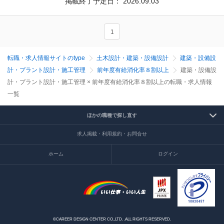
掲載終了予定日：
2026.09.03
1
転職・求人情報サイトのtype
土木設計・建築・設備設計
建築・設備設
計・プラント設計・施工管理
前年度有給消化率８割以上
建築・設備設
計・プラント設計・施工管理 × 前年度有給消化率８割以上の転職・求人情報
一覧
ほかの職種で探し直す
求人掲載・利用規約・お問合せ
ホーム
ログイン
©CAREER DESIGN CENTER CO.,LTD. .ALL RIGHTS RESERVED.