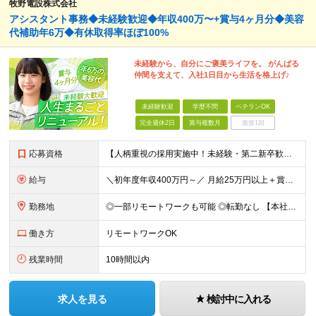
牧野電設株式会社
アシスタント事務◆未経験歓迎◆年収400万〜+賞与4ヶ月分◆美容
代補助年6万◆有休取得率ほぼ100%
未経験から、自分にご褒美ライフを。 がんばる
仲間を支えて、入社1日目から生活を格上げ♪
未経験歓迎
学歴不問
ベテランOK
完全週休2日
賞与複数月
面接1回
応募資格
【人柄重視の採用実施中！未経験・第二新卒歓迎です】 ◎未経験歓迎 ◎学歴不問
給与
＼初年度年収400万円～／ 月給25万円以上＋賞与年2回＋各種手当 ※経験・能力・前職給与等を考慮の上、決定します。 ※美容代補助や家族食事代、時間外手当など、実質的な収入増に繋がる手当が豊富です。
勤務地
◎一部リモートワークも可能 ◎転勤なし 【本社】東京都練馬区南大泉5-38-10 ※現場は東京23区、神奈川、千葉、埼玉などの首都圏エリアです (変更の範囲)上記を除く当社関連勤務地
働き方
リモートワークOK
残業時間
10時間以内
求人を見る
検討中に入れる