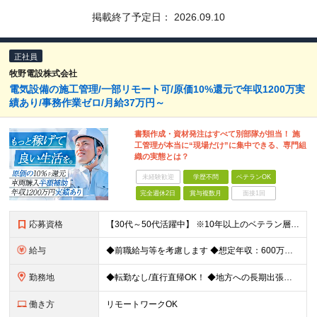
掲載終了予定日：
2026.09.10
正社員
牧野電設株式会社
電気設備の施工管理/一部リモート可/原価10%還元で年収1200万実
績あり/事務作業ゼロ/月給37万円～
書類作成・資材発注はすべて別部隊が担当！ 施
工管理が本当に“現場だけ”に集中できる、専門組
織の実態とは？
未経験歓迎
学歴不問
ベテランOK
完全週休2日
賞与複数月
面接1回
応募資格
【30代～50代活躍中】 ※10年以上のベテラン層や、ブランクがある方も歓迎！ ※1級電気工事施工管理技士、第一種電気工事士などの資格保有者は優遇します。 ・電気設備施工管理の実務経験をお持ちの方
給与
◆前職給与等を考慮します ◆想定年収：600万円～1200万円 ◆昨年度賞与実績4ヶ月分 月給37万5000円～75万円＋各種手当＋賞与年2回 ※経験・スキル考慮して決定します。 ※別途、諸手当・残
勤務地
◆転勤なし/直行直帰OK！ ◆地方への長期出張なし ＜首都圏エリア中心で毎日家に帰れます＞ 現場は東京23区、神奈川、千葉、埼玉などの首都圏エリアの案件がメインです。 地方への長期出張や転勤は一切あ
働き方
リモートワークOK