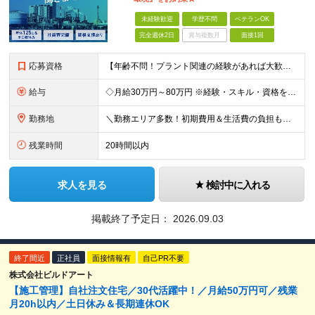
未経験歓迎
学歴不問
ベテランOK
完全週休2日
賞与複数月
面接1回
応募資格
【年齢不問！プラント関連の経験があれば大歓迎！★】 「培ってきた技術を活かして、もっと収入や環境を上げたい！」 「安定したインフラ業界で、もう一度エンジニアとして大きく成長したい！」 …そんな熱い意欲
給与
◇月給30万円～80万円 ※経験・スキル・資格を考慮の上で決定します。
勤務地
＼勤務エリア多数！初期費用＆生活費の負担もほぼゼロ★／ 東京・神奈川・千葉のオフィス街をはじめ、 関東を中心とした全国のプラント工場や太平洋ベルト地帯が舞台！ 実は……【全体の約9割が関東エリア】の
残業時間
20時間以内
求人を見る
検討中に入れる
掲載終了予定日：
2026.09.03
終了間近
正社員
面接情報有
自己PR不要
株式会社ビルドアート
【施工管理】自社注文住宅／30代活躍中！／月給50万円可／残業
月20h以内／土日休み＆長期連休OK