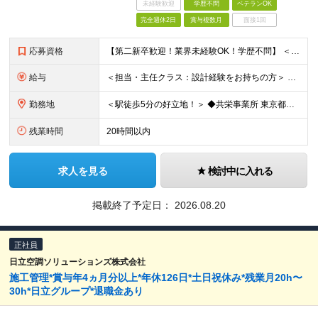
未経験歓迎
学歴不問
ベテランOK
完全週休2日
賞与複数月
面接1回
応募資格
【第二新卒歓迎！業界未経験OK！学歴不問】 ＜必須条件＞ ●Word、Excel等の基本的なPCスキル、普通自動車免許(AT限定可) ●何らかの設計・作図・積算経験をお持ちの方 ★「CADオペレータ
給与
＜担当・主任クラス：設計経験をお持ちの方＞ 年収：340万円～600万円＋時間外手当＋諸手当 月給：21万円～38万円＋諸手当 ※経験・スキルにより優遇 ※残業代は別途支給します ※賞与：年2回（昨年
勤務地
＜駅徒歩5分の好立地！＞ ◆共栄事業所 東京都練馬区豊玉北6-15-14 共栄ビル3階 ◆栃木事業所 栃木県宇都宮市下栗1丁目17番1号 ◆大阪事業所 大阪府大阪市中央区久太郎町1丁目4番8号
残業時間
20時間以内
求人を見る
検討中に入れる
掲載終了予定日：
2026.08.20
正社員
日立空調ソリューションズ株式会社
施工管理*賞与年4ヵ月分以上*年休126日*土日祝休み*残業月20h〜
30h*日立グループ*退職金あり