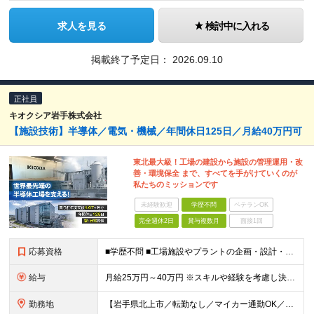
求人を見る
検討中に入れる
掲載終了予定日：
2026.09.10
正社員
キオクシア岩手株式会社
【施設技術】半導体／電気・機械／年間休日125日／月給40万円可
東北最大級！工場の建設から施設の管理運用・改
善・環境保全 まで、すべてを手がけていくのが
私たちのミッションです
未経験歓迎
学歴不問
ベテランOK
完全週休2日
賞与複数月
面接1回
応募資格
■学歴不問 ■工場施設やプラントの企画・設計・施工管理経験がある方
給与
月給25万円～40万円 ※スキルや経験を考慮し決定いたします ★年収600万円以上での提示多数
勤務地
【岩手県北上市／転勤なし／マイカー通勤OK／会社最寄り駅から社員送迎バスあり】 ＜本社工場＞ 岩手県北上市北工業団地5-29 ★U・Iターン歓迎！ 引っ越し費用補助／自己負担2～3割の社宅制度があ