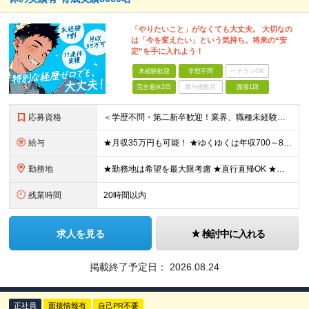
「やりたいこと」がなくても大丈夫。 大切なの
は「今を変えたい」という気持ち。将来の“安
定”を手に入れよう！
未経験歓迎
学歴不問
ベテランOK
完全週休2日
賞与複数月
面接1回
応募資格
＜学歴不問・第二新卒歓迎！業界、職種未経験歓迎！20代～30代活躍中＞ ★35歳以下の方（若年層の長期キャリア形成を図るため） ★フリーター・正社員未経験・社会人未経験OK ★転職回数が多い方もぜひ
給与
★月収35万円も可能！ ★ゆくゆくは年収700～800万円も！ ★手当が多数あり ・残業手当（100％）★1分単位で支給 ・資格手当（最大月6万円） ・結婚/出産祝金（最大3万円） 【首都圏・北関東
勤務地
★勤務地は希望を最大限考慮 ★直行直帰OK ★車通勤のエリアもあり ★研修は、下記いずれかの研修センターで行います ・東京校（東京本社とアクセスは同様） ・大阪校（大阪府大阪市中央区道修町 2-1-1
残業時間
20時間以内
求人を見る
検討中に入れる
掲載終了予定日：
2026.08.24
正社員
面接情報有
自己PR不要