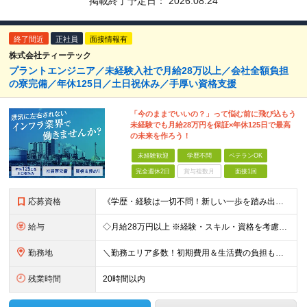
掲載終了予定日：
2026.08.24
終了間近
正社員
面接情報有
株式会社ティーテック
プラントエンジニア／未経験入社で月給28万以上／会社全額負担
の寮完備／年休125日／土日祝休み／手厚い資格支援
「今のままでいいの？」って悩む前に飛び込もう
未経験でも月給28万円を保証×年休125日で最高
の未来を作ろう！
未経験歓迎
学歴不問
ベテランOK
完全週休2日
賞与複数月
面接1回
応募資格
《学歴・経験は一切不問！新しい一歩を踏み出す熱意を大歓迎》 「今の現状を変えたい」 「安定した収入と一生モノの技術を手に入れたい」 そんな想いを持った方なら、これまでの経歴に関わらず大歓迎です！ 20
給与
◇月給28万円以上 ※経験・スキル・資格を考慮の上で決定します。
勤務地
＼勤務エリア多数！初期費用＆生活費の負担もほぼゼロ★／ 東京・神奈川・千葉のオフィス街をはじめ、 関東を中心とした全国のプラント工場や太平洋ベルト地帯が舞台！ 実は……【全体の約9割が関東エリア】の
残業時間
20時間以内