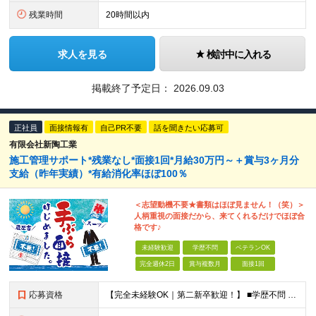
残業時間
20時間以内
求人を見る
検討中に入れる
掲載終了予定日：
2026.09.03
正社員
面接情報有
自己PR不要
話を聞きたい応募可
有限会社新陶工業
施工管理サポート*残業なし*面接1回*月給30万円～＋賞与3ヶ月分
支給（昨年実績）*有給消化率ほぼ100％
＜志望動機不要★書類はほぼ見ません！（笑）＞
人柄重視の面接だから、来てくれるだけでほぼ合
格です♪
未経験歓迎
学歴不問
ベテランOK
完全週休2日
賞与複数月
面接1回
応募資格
【完全未経験OK｜第二新卒歓迎！】 ■学歴不問 ■普通自動車免許をお持ちの方（AT限定可） ＼こんな方はぜひ！／ □手に職をつけたい □知識はないけど、建築に興味がある □なんとなく建物を見るのが好