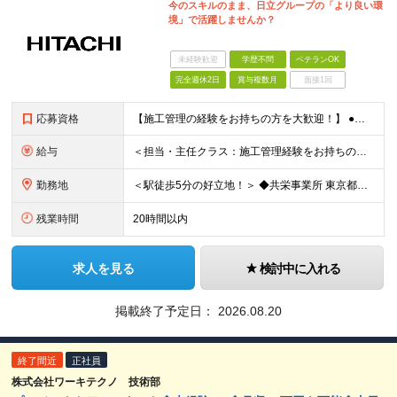
今のスキルのまま、日立グループの「より良い環
境」で活躍しませんか？
未経験歓迎
学歴不問
ベテランOK
完全週休2日
賞与複数月
面接1回
応募資格
【施工管理の経験をお持ちの方を大歓迎！】 ●普通自動車免許（AT限定可） ●下記いずれかの経験をお持ちの方 └電気・機械・土木・建築の勉強をした経験 └電気・機械系の資格をお持ちの方 └設備業や建築業
給与
＜担当・主任クラス：施工管理経験をお持ちの方＞ 年収：340万円～600万円＋時間外手当＋諸手当 月給：21万円～38万円＋諸手当 ※経験・スキルにより優遇 ※残業代は別途支給します ※賞与：年2回（
勤務地
＜駅徒歩5分の好立地！＞ ◆共栄事業所 東京都練馬区豊玉北6-15-14 共栄ビル3階 ◆栃木事業所 栃木県宇都宮市下栗1丁目17番1号 ◆大阪事業所 大阪府大阪市中央区久太郎町1丁目4番8号
残業時間
20時間以内
求人を見る
検討中に入れる
掲載終了予定日：
2026.08.20
終了間近
正社員
株式会社ワーキテクノ 技術部