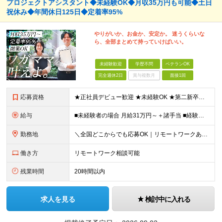
プロジェクトアシスタント◆未経験OK◆月収35万円も可能◆土日
祝休み◆年間休日125日◆定着率95%
やりがいか、お金か、安定か。 迷うくらいな
ら、全部まとめて持っていけばいい。
未経験歓迎
学歴不問
ベテランOK
完全週休2日
賞与複数月
面接1回
応募資格
★正社員デビュー歓迎 ★未経験OK ★第二新卒歓迎 ★学歴不問 ＜こんな方にピッタリ！＞ □ 収入も、お休みも、絶対に妥協したくない！ □ ゆとりのある生活を楽しみながら、将来ずっと役立つスキル
給与
■未経験者の場合 月給31万円～＋諸手当 ■経験者の場合 月給35万円～90万円＋諸手当 ★前職から年収120万円UPの実績あり ★初年度年収500万円～も可能！ ※首都圏以外の未経験の方は【月
勤務地
＼全国どこからでも応募OK｜リモートワークあり／ ◇会社都合の転居を伴う転勤はなし ◇直行直帰OK！ ご自宅から通いやすいエリアや希望するエリアの プロジェクトをご担当いただきます！ 「自宅から通え
働き方
リモートワーク相談可能
残業時間
20時間以内
求人を見る
検討中に入れる