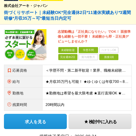
株式会社アーキ・ジャパン
街づくりサポート｜未経験OK*完全週休2日*11連休実績あり*3週間
研修*月収35万～可*最短当日内定可
志望動機は「正社員になりたい」でOK！ 面接準
備も経験も一切不要！ 未経験から即・正社員デ
ビューしませんか？
未経験歓迎
学歴不問
ベテランOK
完全週休2日
賞与複数月
面接1回
応募資格
＜学歴不問・第二新卒歓迎！業界、職種未経験歓迎！20代～30代活躍中＞ ★35歳以下の方（若年層の長期キャリア形成を図るため） ★フリーター・正社員未経験・社会人未経験OK ★転職回数が多い方もぜひ
給与
★月収35万円も可能！ ★ゆくゆくは年収700～800万円も！ ★手当が多数あり ・残業手当（100％）★1分単位で支給 ・資格手当（最大月6万円） ・結婚/出産祝金（最大3万円） 【首都圏・北関東
勤務地
★勤務地は希望を最大限考慮 ★直行直帰OK ★車通勤のエリアもあり ★研修は、下記いずれかの研修センターで行います ・東京校（東京本社とアクセスは同様） ・大阪校（大阪府大阪市中央区道修町 2-1-1
残業時間
20時間以内
求人を見る
検討中に入れる