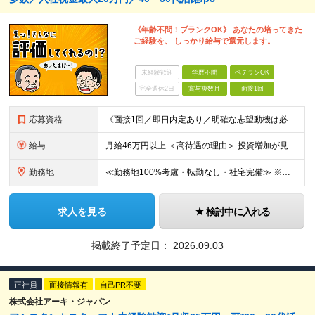
《年齢不問！ブランクOK》 あなたの培ってきた
ご経験を、 しっかり給与で還元します。
未経験歓迎
学歴不問
ベテランOK
完全週休2日
賞与複数月
面接1回
応募資格
《面接1回／即日内定あり／明確な志望動機は必要なし》 ◆学歴・年齢不問 ◆建設業界での実務経験や設備設計（電気設備、空調・衛生設備）、土木設計（橋梁／トンネル・道路・造成／上下水道）などの業界経験者
給与
月給46万円以上 ＜高待遇の理由＞ 投資増加が見込まれる領域へ大きな強みを持つ当社には、大手建設会社の元請けの大型工事が多数寄せられます。そのため、施工管理として働く皆さんを、高待遇でお迎えすること
勤務地
≪勤務地100%考慮・転勤なし・社宅完備≫ ※配属は全国のプロジェクト先 ※あなたの希望を考慮し、勤務地を決定します。 ※U・Iターン歓迎 ※出張面接も可能です！お住まいの近くに伺います。(応相談
求人を見る
検討中に入れる
掲載終了予定日：
2026.09.03
正社員
面接情報有
自己PR不要
株式会社アーキ・ジャパン