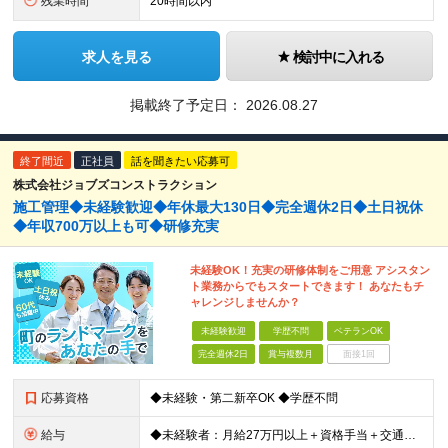
残業時間
20時間以内
求人を見る
検討中に入れる
掲載終了予定日：
2026.08.27
終了間近
正社員
話を聞きたい応募可
株式会社ジョブズコンストラクション
施工管理◆未経験歓迎◆年休最大130日◆完全週休2日◆土日祝休
◆年収700万以上も可◆研修充実
未経験OK！充実の研修体制をご用意 アシスタン
ト業務からでもスタートできます！ あなたもチ
ャレンジしませんか？
未経験歓迎
学歴不問
ベテランOK
完全週休2日
賞与複数月
面接1回
応募資格
◆未経験・第二新卒OK ◆学歴不問
給与
◆未経験者：月給27万円以上＋資格手当＋交通費全額支給＋時間外手当＋休日出勤手当 等 ◆経験者：月給32万円以上＋資格手当＋交通費全額支給＋時間外手当＋休日出勤手当 等 ◎あなたの給与は、これま