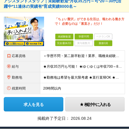
アシスタントスタッフ｜未経験歓迎*月収35万円～可*20～30代活
躍中*11連休の実績有*育成実績8000名～
「ちょい贅沢」ができる生活は、報われる働き方
で！ 必要なのは「素直さ」だけ！
未経験歓迎
学歴不問
ベテランOK
完全週休2日
賞与複数月
面接1回
応募資格
＜学歴不問・第二新卒歓迎！業界、職種未経験歓迎！20代～30代活躍中＞ ★35歳以下の方（若年層の長期キャリア形成を図るため） ★フリーター・正社員未経験・社会人未経験OK ★転職回数が多い方もぜひ
給与
★月収35万円も可能！ ★ゆくゆくは年収700～800万円も！ ★手当が多数あり ・残業手当（100％）★1分単位で支給 ・資格手当（最大月6万円） ・結婚/出産祝金（最大3万円） 【首都圏・北関東
勤務地
★勤務地は希望を最大限考慮 ★直行直帰OK ★車通勤のエリアもあり ★研修は、下記いずれかの研修センターで行います ・東京校（東京本社とアクセスは同様） ・大阪校（大阪府大阪市中央区道修町 2-1-1
残業時間
20時間以内
求人を見る
検討中に入れる
掲載終了予定日：
2026.08.24