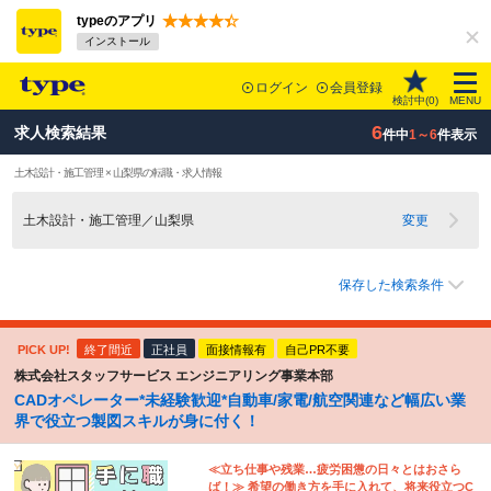
typeのアプリ
インストール
ログイン
会員登録
検討中(
0
)
MENU
6
求人検索結果
件中
1～6
件表示
土木設計・施工管理 × 山梨県の転職・求人情報
土木設計・施工管理／山梨県
変更
保存した検索条件
PICK UP!
終了間近
正社員
面接情報有
自己PR不要
株式会社スタッフサービス エンジニアリング事業本部
CADオペレーター*未経験歓迎*自動車/家電/航空関連など幅広い業
界で役立つ製図スキルが身に付く！
≪立ち仕事や残業…疲労困憊の日々とはおさら
ば！≫ 希望の働き方を手に入れて、将来役立つC