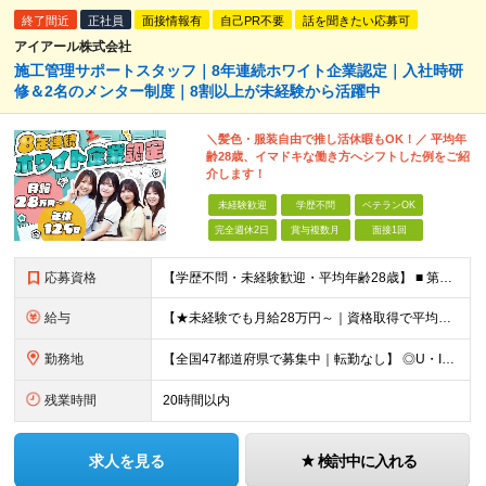
終了間近
正社員
面接情報有
自己PR不要
話を聞きたい応募可
アイアール株式会社
施工管理サポートスタッフ｜8年連続ホワイト企業認定｜入社時研
修＆2名のメンター制度｜8割以上が未経験から活躍中
＼髪色・服装自由で推し活休暇もOK！／ 平均年
齢28歳、イマドキな働き方へシフトした例をご紹
介します！
未経験歓迎
学歴不問
ベテランOK
完全週休2日
賞与複数月
面接1回
応募資格
【学歴不問・未経験歓迎・平均年齢28歳】 ■ 第二新卒歓迎 ■ フリーター・社会人未経験OK ＼「アイアールで人生ワンチャンつかんでほしい！」／ …こんな社長の想いから 経験よりも人柄を重視した採用
給与
【★未経験でも月給28万円～｜資格取得で平均年収636万円★】 ■ 月給28万円～80万円+賞与年2回＋各種手当 ※月給には、固定残業代（20時間分：3万8000円～／月）を含む ※20時間を超過
勤務地
【全国47都道府県で募集中｜転勤なし】 ◎U・Iターン歓迎！家具家電付き＆家賃ナシの社員寮を完備 ◎東京支店は2025年7月に移転したばかりの綺麗なオフィス 東京・横浜・大阪・名古屋・福岡など 全国
残業時間
20時間以内
求人を見る
検討中に入れる