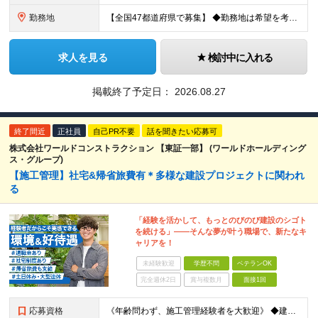
勤務地
【全国47都道府県で募集】 ◆勤務地は希望を考慮 ◆転勤なし ◆U・I・Jターン歓迎！ ◆基本直行直帰 ＼積極採用中／ 東北：宮城県、福島県 関東：東京都、神奈川県、埼玉県、千葉県 東海：愛知県、三
求人を見る
検討中に入れる
掲載終了予定日：
2026.08.27
終了間近
正社員
自己PR不要
話を聞きたい応募可
株式会社ワールドコンストラクション 【東証一部】 (ワールドホールディング
ス・グループ)
【施工管理】社宅&帰省旅費有＊多様な建設プロジェクトに関われ
る
「経験を活かして、もっとのびのび建設のシゴト
を続ける」――そんな夢が叶う職場で、新たなキ
ャリアを！
未経験歓迎
学歴不問
ベテランOK
完全週休2日
賞与複数月
面接1回
応募資格
《年齢問わず、施工管理経験者を大歓迎》 ◆建設業界で技術系の実務経験があればOK ★経験に応じて、月給50万円以上、平均年収700万円以上も可能です 《応募条件》 ◆建設業界で技術系職種（施工管理や