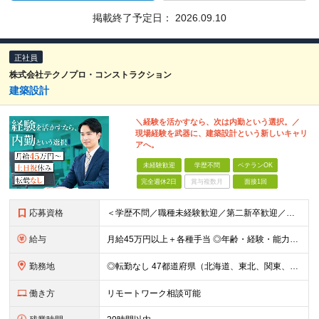
掲載終了予定日：
2026.09.10
正社員
株式会社テクノプロ・コンストラクション
建築設計
＼経験を活かすなら、次は内勤という選択。／
現場経験を武器に、建築設計という新しいキャリ
アへ。
未経験歓迎
学歴不問
ベテランOK
完全週休2日
賞与複数月
面接1回
応募資格
＜学歴不問／職種未経験歓迎／第二新卒歓迎／ブランクOK＞ ■建設業界での実務経験をお持ちの方 └年数・分野・職種はいっさい不問！ ◆設計職が初めての方も歓迎！ ◆施工管理など、現場経験を活かしてキ
給与
月給45万円以上＋各種手当 ◎年齢・経験・能力・適性を考慮して、支給額を決定します。 ◎残業代は1分単位で100％支給。頑張った分はきちんと収入に還元します！ ＼充実の各種手当／ ■交通費全額支給
勤務地
◎転勤なし 47都道府県（北海道、東北、関東、北陸・甲信越、関西、東海、中国、四国、九州、沖縄）の各プロジェクト先 ◇本人の希望を伴わない転居はなく、転勤もありません。 ◇勤務地はご希望を最大限考
働き方
リモートワーク相談可能