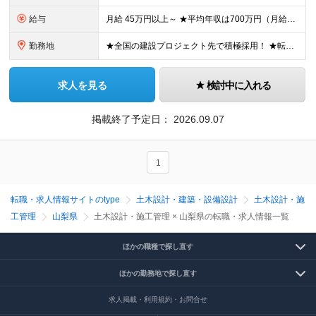
給与
月給 45万円以上～ ★平均年収は700万円（月給50万円） ◎残業手当は、全額別途支給します。 ◎年齢・経験・能力などを考慮の上、決定します。 ◎試用期間3ヶ月あり。その間の待遇に変動はありません
勤務地
★全国の建設プロジェクト先で積極採用！ ★転居を伴う転勤なし ★配属先は希望を最大限考慮します ★I・Uターン支援・寮あり ★案件によりマイカー通勤OK ＝拠点一覧＝ ◆本社／東京都港区東新橋2丁目
求人を見る
検討中に入れる
掲載終了予定日：
2026.09.07
1
転職・求人情報サイトのtype
土木設計・建築・設備設計
土木設計・施
工管理
山梨県
土木設計・施工管理 × 山梨県の転職・求人情報一覧
ほかの職種で探し直す
ほかの勤務地で探し直す
求人掲載・利用規約・お問合せ