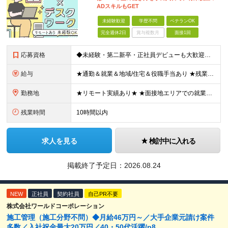
ADスキルもGET
未経験歓迎
学歴不問
ベテランOK
完全週休2日
賞与複数月
面接1回
応募資格
◆未経験・第二新卒・正社員デビューも大歓迎／経験・知識ゼロでOK！ ◆学歴不問 ★人物重視 ★入社前の経験・スキルはゼロでOK CADの基本的な知識・操作経験がある方は歓迎します。 地方在住の方も
給与
★通勤＆就業＆地域/住宅＆役職手当あり ★残業代は全額支給 ★選べる給与制度あり！ ■東京・神奈川・千葉・埼玉勤務の場合 月給24.5万円～55万円＋諸手当 （残業代は全額支給） (20,000円の
勤務地
★リモート実績あり★ ★面接地エリアでの就業率92％以上！ 『地元で働きたい』という希望に、業界トップクラス約7,000件の取引事業所数、90,000件以上のプロジェクトから検討をいたします。 全
残業時間
10時間以内
求人を見る
検討中に入れる
掲載終了予定日：
2026.08.24
NEW
正社員
契約社員
自己PR不要
株式会社ワールドコーポレーション
施工管理（施工分野不問）◆月給46万円～／大手企業元請け案件
多数／入社祝金最大20万円／40・50代活躍/p8