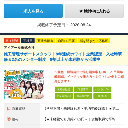
求人を見る
検討中に入れる
掲載終了予定日：
2026.08.24
終了間近
正社員
面接情報有
自己PR不要
話を聞きたい応募可
アイアール株式会社
施工管理サポートスタッフ｜8年連続ホワイト企業認定｜入社時研
修＆2名のメンター制度｜8割以上が未経験から活躍中
＼髪色・服装自由で推し活休暇もOK！／ 平均年
齢28歳、イマドキな働き方へシフトした例をご紹
介します！
未経験歓迎
学歴不問
ベテランOK
完全週休2日
賞与複数月
面接1回
応募資格
【学歴不問・未経験歓迎・平均年齢28歳】 ■ 第二新卒歓迎 ■ フリーター・社会人未経験OK ＼「アイアールで人生ワンチャンつかんでほしい！」／ …こんな社長の想いから 経験よりも人柄を重視した採用
給与
【★未経験でも月給28万円～｜資格取得で平均年収636万円★】 ■ 月給28万円～80万円+賞与年2回＋各種手当 ※月給には、固定残業代（20時間分：3万8000円～／月）を含む ※20時間を超過