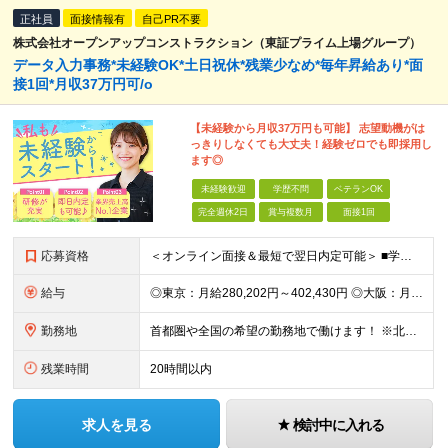
正社員
面接情報有
自己PR不要
株式会社オープンアップコンストラクション（東証プライム上場グループ）
データ入力事務*未経験OK*土日祝休*残業少なめ*毎年昇給あり*面
接1回*月収37万円可/o
【未経験から月収37万円も可能】 志望動機がは
っきりしなくても大丈夫！経験ゼロでも即採用し
ます◎
未経験歓迎
学歴不問
ベテランOK
完全週休2日
賞与複数月
面接1回
応募資格
＜オンライン面接＆最短で翌日内定可能＞ ■学歴不問 ■未経験・第二新卒・正社員初挑戦の方、大歓迎！ ★9割以上の社員が未経験からのスタートです ★アルバイト経験のみという方も活躍しています ◇志望理
給与
◎東京：月給280,202円～402,430円 ◎大阪：月給269,824円～392,052円 ◎名古屋：月給285,967円～408,195円 ◎その他：月給265,212円～387,440円 ※
勤務地
首都圏や全国の希望の勤務地で働けます！ ※北海道・東北・関東・北信越・関西・東海・中国・四国・九州・沖縄県 ★希望を考慮します ★UIターン歓迎／転勤なし
残業時間
20時間以内
求人を見る
検討中に入れる