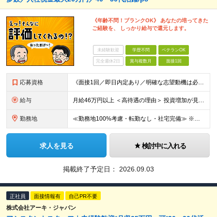
《年齢不問！ブランクOK》 あなたの培ってきた
ご経験を、 しっかり給与で還元します。
未経験歓迎
学歴不問
ベテランOK
完全週休2日
賞与複数月
面接1回
応募資格
《面接1回／即日内定あり／明確な志望動機は必要なし》 ◆学歴・年齢不問 ◆建設業界での実務経験や設備設計（電気設備、空調・衛生設備）、土木設計（橋梁／トンネル・道路・造成／上下水道）などの業界経験者
給与
月給46万円以上 ＜高待遇の理由＞ 投資増加が見込まれる領域へ大きな強みを持つ当社には、大手建設会社の元請けの大型工事が多数寄せられます。そのため、施工管理として働く皆さんを、高待遇でお迎えすること
勤務地
≪勤務地100%考慮・転勤なし・社宅完備≫ ※配属は全国のプロジェクト先 ※あなたの希望を考慮し、勤務地を決定します。 ※U・Iターン歓迎 ※出張面接も可能です！お住まいの近くに伺います。(応相談
求人を見る
検討中に入れる
掲載終了予定日：
2026.09.03
正社員
面接情報有
自己PR不要
株式会社アーキ・ジャパン