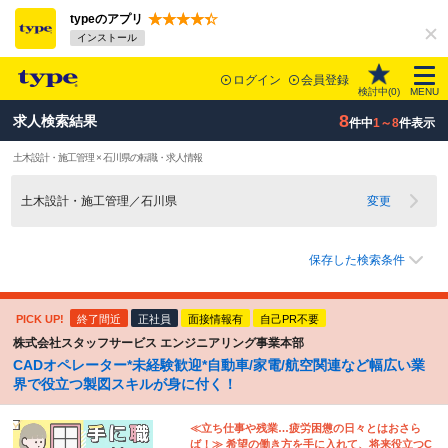
typeのアプリ
インストール
ログイン
会員登録
検討中(
0
)
MENU
8
求人検索結果
件中
1～8
件表示
土木設計・施工管理 × 石川県の転職・求人情報
土木設計・施工管理／石川県
変更
保存した検索条件
PICK UP!
終了間近
正社員
面接情報有
自己PR不要
株式会社スタッフサービス エンジニアリング事業本部
CADオペレーター*未経験歓迎*自動車/家電/航空関連など幅広い業
界で役立つ製図スキルが身に付く！
≪立ち仕事や残業…疲労困憊の日々とはおさら
ば！≫ 希望の働き方を手に入れて、将来役立つC