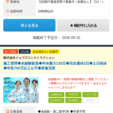
勤務地
【全国47都道府県で募集中｜転勤なし】 ◎U・Iターン歓迎！家具家電付き＆家賃ナシの社員寮を完備 ◎東京支店は2025年7月に移転したばかりの綺麗なオフィス 東京・横浜・大阪・名古屋・福岡など 全国
残業時間
20時間以内
求人を見る
検討中に入れる
掲載終了予定日：
2026.09.10
終了間近
正社員
話を聞きたい応募可
株式会社ジョブズコンストラクション
施工管理◆未経験歓迎◆年休最大130日◆完全週休2日◆土日祝休
◆年収700万以上も可◆研修充実
未経験OK！充実の研修体制をご用意 アシスタン
ト業務からでもスタートできます！ あなたもチ
ャレンジしませんか？
未経験歓迎
学歴不問
ベテランOK
完全週休2日
賞与複数月
面接1回
応募資格
◆未経験・第二新卒OK ◆学歴不問