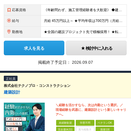
応募資格
《年齢問わず、施工管理経験者を大歓迎》 ◆建設業界で技術系の実務経験があればOK ★経験に応じて、月給50万円以上、平均年収700万円以上も可能です 《応募条件》 ◆建設業界で技術系職種（施工管理や
給与
月給 45万円以上～ ★平均年収は700万円（月給50万円） ◎残業手当は、全額別途支給します。 ◎年齢・経験・能力などを考慮の上、決定します。 ◎試用期間3ヶ月あり。その間の待遇に変動はありません
勤務地
★全国の建設プロジェクト先で積極採用！ ★転居を伴う転勤なし ★配属先は希望を最大限考慮します ★I・Uターン支援・寮あり ★案件によりマイカー通勤OK ＝拠点一覧＝ ◆本社／東京都港区東新橋2丁目
求人を見る
検討中に入れる
掲載終了予定日：
2026.09.07
正社員
株式会社テクノプロ・コンストラクション
建築設計
＼経験を活かすなら、次は内勤という選択。／
現場経験を武器に、建築設計という新しいキャリ
アへ。
未経験歓迎
学歴不問
ベテランOK
完全週休2日
賞与複数月
面接1回