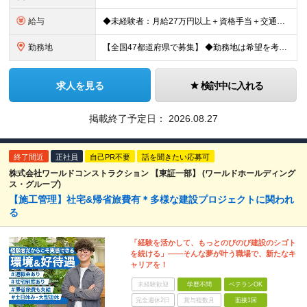
給与
◆未経験者：月給27万円以上＋資格手当＋交通費全額支給＋時間外手当＋休日出勤手当 等 ◆経験者：月給32万円以上＋資格手当＋交通費全額支給＋時間外手当＋休日出勤手当 等 ◎あなたの給与は、これま
勤務地
【全国47都道府県で募集】 ◆勤務地は希望を考慮 ◆転勤なし ◆U・I・Jターン歓迎！ ◆基本直行直帰 ＼積極採用中／ 東北：宮城県、福島県 関東：東京都、神奈川県、埼玉県、千葉県 東海：愛知県、三
求人を見る
検討中に入れる
掲載終了予定日：
2026.08.27
終了間近
正社員
自己PR不要
話を聞きたい応募可
株式会社ワールドコンストラクション 【東証一部】 (ワールドホールディング
ス・グループ)
【施工管理】社宅&帰省旅費有＊多様な建設プロジェクトに関われ
る
「経験を活かして、もっとのびのび建設のシゴト
を続ける」――そんな夢が叶う職場で、新たなキ
ャリアを！
未経験歓迎
学歴不問
ベテランOK
完全週休2日
賞与複数月
面接1回