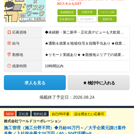
ADスキルもGET
未経験歓迎
学歴不問
ベテランOK
完全週休2日
賞与複数月
面接1回
応募資格
◆未経験・第二新卒・正社員デビューも大歓迎／経験・知識ゼロでOK！ ◆学歴不問 ★人物重視 ★入社前の経験・スキルはゼロでOK CADの基本的な知識・操作経験がある方は歓迎します。 地方在住の方も
給与
★通勤＆就業＆地域/住宅＆役職手当あり ★残業代は全額支給 ★選べる給与制度あり！ ■東京・神奈川・千葉・埼玉勤務の場合 月給24.5万円～55万円＋諸手当 （残業代は全額支給） (20,000円の
勤務地
★リモート実績あり★ ★面接地エリアでの就業率92％以上！ 『地元で働きたい』という希望に、業界トップクラス約7,000件の取引事業所数、90,000件以上のプロジェクトから検討をいたします。 全
残業時間
10時間以内
求人を見る
検討中に入れる
掲載終了予定日：
2026.08.24
NEW
正社員
契約社員
自己PR不要
話を聞きたい応募可
株式会社ワールドコーポレーション
施工管理（施工分野不問）◆月給46万円～／大手企業元請け案件
多数／入社祝金最大20万円／40・50代活躍/p8