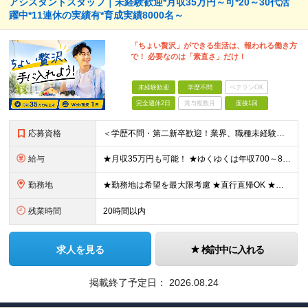
アシスタントスタッフ｜未経験歓迎*月収35万円～可*20～30代活
躍中*11連休の実績有*育成実績8000名～
「ちょい贅沢」ができる生活は、報われる働き方
で！ 必要なのは「素直さ」だけ！
未経験歓迎
学歴不問
ベテランOK
完全週休2日
賞与複数月
面接1回
応募資格
＜学歴不問・第二新卒歓迎！業界、職種未経験歓迎！20代～30代活躍中＞ ★35歳以下の方（若年層の長期キャリア形成を図るため） ★フリーター・正社員未経験・社会人未経験OK ★転職回数が多い方もぜひ
給与
★月収35万円も可能！ ★ゆくゆくは年収700～800万円も！ ★手当が多数あり ・残業手当（100％）★1分単位で支給 ・資格手当（最大月6万円） ・結婚/出産祝金（最大3万円） 【首都圏・北関東
勤務地
★勤務地は希望を最大限考慮 ★直行直帰OK ★車通勤のエリアもあり ★研修は、下記いずれかの研修センターで行います ・東京校（東京本社とアクセスは同様） ・大阪校（大阪府大阪市中央区道修町 2-1-1
残業時間
20時間以内
求人を見る
検討中に入れる
掲載終了予定日：
2026.08.24