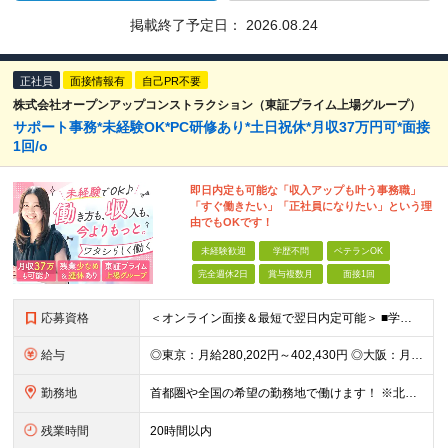
掲載終了予定日：
2026.08.24
正社員
面接情報有
自己PR不要
株式会社オープンアップコンストラクション（東証プライム上場グループ）
サポート事務*未経験OK*PC研修あり*土日祝休*月収37万円可*面接
1回/o
即日内定も可能な「収入アップも叶う事務職」
「すぐ働きたい」「正社員になりたい」という理
由でもOKです！
未経験歓迎
学歴不問
ベテランOK
完全週休2日
賞与複数月
面接1回
応募資格
＜オンライン面接＆最短で翌日内定可能＞ ■学歴不問 ■未経験・第二新卒・正社員初挑戦の方、大歓迎！ ★9割以上の社員が未経験からのスタートです ★アルバイト経験のみという方も活躍しています ◇志望理
給与
◎東京：月給280,202円～402,430円 ◎大阪：月給269,824円～392,052円 ◎名古屋：月給285,967円～408,195円 ◎その他：月給265,212円～387,440円 ※
勤務地
首都圏や全国の希望の勤務地で働けます！ ※北海道・東北・関東・北信越・関西・東海・中国・四国・九州・沖縄県 ★希望を考慮します ★UIターン歓迎／転勤なし
残業時間
20時間以内