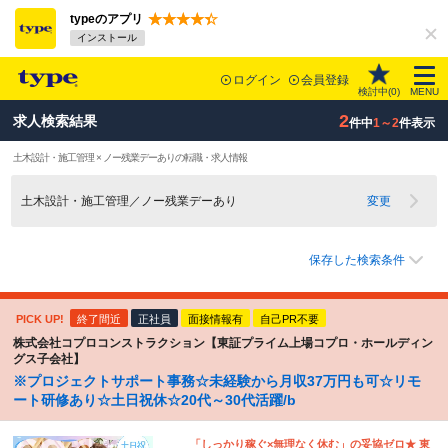
typeのアプリ
インストール
ログイン
会員登録
検討中(
0
)
MENU
2
求人検索結果
件中
1～2
件表示
土木設計・施工管理 × ノー残業デーありの転職・求人情報
土木設計・施工管理／ノー残業デーあり
変更
保存した検索条件
PICK UP!
終了間近
正社員
面接情報有
自己PR不要
株式会社コプロコンストラクション【東証プライム上場コプロ・ホールディン
グス子会社】
※プロジェクトサポート事務☆未経験から月収37万円も可☆リモ
ート研修あり☆土日祝休☆20代～30代活躍/b
「しっかり稼ぐ×無理なく休む」の妥協ゼロ★ 東