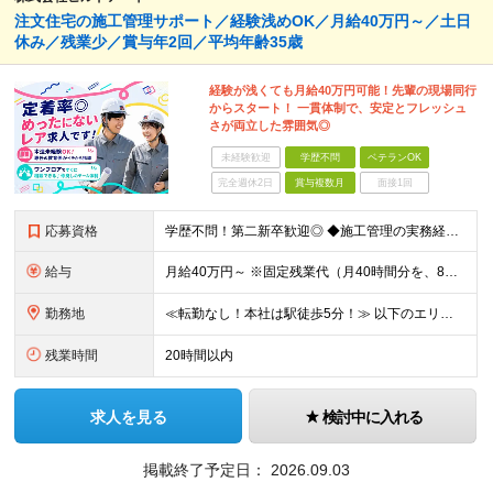
注文住宅の施工管理サポート／経験浅めOK／月給40万円～／土日
休み／残業少／賞与年2回／平均年齢35歳
経験が浅くても月給40万円可能！先輩の現場同行
からスタート！ 一貫体制で、安定とフレッシュ
さが両立した雰囲気◎
未経験歓迎
学歴不問
ベテランOK
完全週休2日
賞与複数月
面接1回
応募資格
学歴不問！第二新卒歓迎◎ ◆施工管理の実務経験がある方／木造施工管理経験者歓迎◎ ★無資格OK・資格取得支援あり ◆普通自動車運転免許（AT限定可） ～このような方がご活躍いただけます～ ◇上流
給与
月給40万円～ ※固定残業代（月40時間分を、8万3000円～）を含む。 上記を超える時間外労働分は追加で支給します ※試用期間6ヶ月（期間中の待遇・条件は変わりません） ★年間180棟の安定し
勤務地
≪転勤なし！本社は駅徒歩5分！≫ 以下のエリアの現場をお任せします。 ■東京都 │23区（新宿・渋谷・港・世田谷・目黒・大田・杉並・中野・練馬・品川） │多摩エリア（町田・八王子・吉祥寺・立川・調
残業時間
20時間以内
求人を見る
検討中に入れる
掲載終了予定日：
2026.09.03