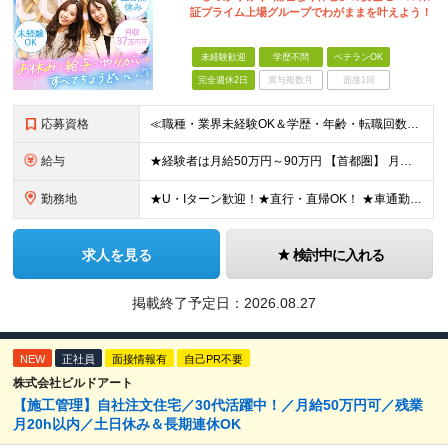
証プライム上場グループでわがままを叶えよう！
未経験歓迎
学歴不問
ベテランOK
完全週休2日
賞与複数月
面接1回
応募資格
≪職種・業界未経験OK＆学歴・年齢・転職回数不問≫ ◆第二新卒歓迎 ◆社会人経験不問 ◆資格不問 ※新卒の方もご応募可能！ （待遇・募集要項等は別途ご案内いたします） ※入社時期は柔軟に対応します！半
給与
★経験者は月給50万円～90万円 【首都圏】 月給30万1230円〜 ⇒基本22万7000円+地域6万4230円+皆勤1万円 【群馬/栃木/茨城】 月給28万1090円〜 ⇒基本23万4000円+
勤務地
★U・Iターン歓迎！★直行・直帰OK！ ★車通勤可能のエリアもあり！★出張なしの働き方も可能 全国47都道府県の各プロジェクト（転勤なし！勤務地に対する希望も実現可能！） 「自宅から1時間以内で通え
求人を見る
検討中に入れる
掲載終了予定日：
2026.08.27
NEW
正社員
面接情報有
自己PR不要
株式会社ビルドアート
【施工管理】自社注文住宅／30代活躍中！／月給50万円可／残業
月20h以内／土日休み＆長期連休OK