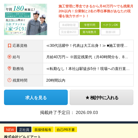
施工管理に専念できるから月40万円〜でも残業月
20h以内！分業制と2名の専任事務があなたの現
場を強力サポート！
未経験歓迎
学歴不問
ベテランOK
完全週休2日
賞与複数月
面接1回
応募資格
≪30代活躍中！代表は大工出身！≫ ■施工管理の実務経験がある方／木造施工管理経験者歓迎◎ ★S造・RC造（マンションや店舗）の経験のみでもOK！木造のノウハウは入社後にしっかり教えます！ ■学歴不問
給与
月給40万円～ ※固定残業代（月40時間分を、8万3000円～）を含む。上記を超える時間外労働分は追加で支給します ※試用期間6ヶ月（期間中の待遇・条件は変わりません） ★年間180棟の安定した
勤務地
≪転勤なし！本社は駅徒歩5分！現場への直行直帰もあり◎≫ 以下のエリアの現場をお任せします。 ■東京都 │23区（新宿・渋谷・港・世田谷・目黒・大田・杉並・中野・練馬・品川） │多摩エリア（町田・
残業時間
20時間以内
求人を見る
検討中に入れる
掲載終了予定日：
2026.09.03
NEW
正社員
面接情報有
自己PR不要
株式会社ビルドアート