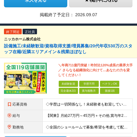
求人を見る
検討中に入れる
掲載終了予定日：
2026.09.07
終了間近
正社員
ニッカホーム株式会社
設備施工/未経験歓迎/資格取得支援/増員募集/20代年収530万のスタ
ッフ在籍/近隣エリアメイン＆残業ほぼなし
＼年商711億円突破！昨対比120%成長の業界大手
／ さらなる組織強化に向けて…あなたの力を貸
してください！
未経験歓迎
学歴不問
ベテランOK
完全週休2日
賞与複数月
面接1回
応募資格
◇学歴は一切関係なし！未経験者も歓迎しています ◇30歳以下の方/普通自動車免許（AT限定可） ＼必須条件／ ・30歳以下の方（長期勤続によるキャリア形成のため） ・要普通免許（AT限定可） ＼募
給与
【関東】月給27万円～45万円＋その他.賞与年2回 【その他の地域】月給25万円～45万円＋その他.賞与年2回 ◆資格・能力等に応じて、それ以上の額からのスタートもあり！ 普免以外の資格やスキルがあ
勤務地
◇全国のショールームで募集/希望を考慮して配属 ◇北海道/東北/関東/中部/近畿/中国・四国/九州 募集エリア ￣￣￣￣￣￣￣￣￣￣￣￣￣￣ ▽北海道エリア 北海道 ▽東北エリア 宮城県、福島県