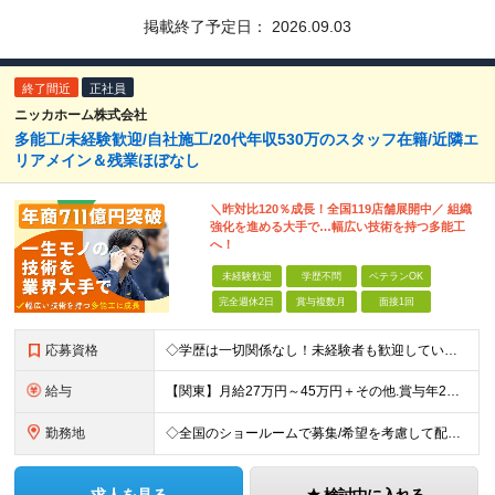
掲載終了予定日：
2026.09.03
終了間近
正社員
ニッカホーム株式会社
多能工/未経験歓迎/自社施工/20代年収530万のスタッフ在籍/近隣エ
リアメイン＆残業ほぼなし
＼昨対比120％成長！全国119店舗展開中／ 組織
強化を進める大手で…幅広い技術を持つ多能工
へ！
未経験歓迎
学歴不問
ベテランOK
完全週休2日
賞与複数月
面接1回
応募資格
◇学歴は一切関係なし！未経験者も歓迎しています ◇30歳以下の方/普通自動車免許（AT限定可） ＼必須条件／ ・30歳以下の方（長期勤続によるキャリア形成のため） ・要普通免許（AT限定可） ＼募
給与
【関東】月給27万円～45万円＋その他.賞与年2回 【その他の地域】月給25万円～45万円＋その他.賞与年2回 ◆資格・能力等に応じて、それ以上の額からのスタートもあり！ 普免以外の資格やスキルがあ
勤務地
◇全国のショールームで募集/希望を考慮して配属 ◇北海道/東北/関東/中部/近畿/中国・四国/九州 募集エリア ￣￣￣￣￣￣￣￣￣￣￣￣￣￣ ▽北海道エリア 北海道 ▽東北エリア 宮城県、福島県