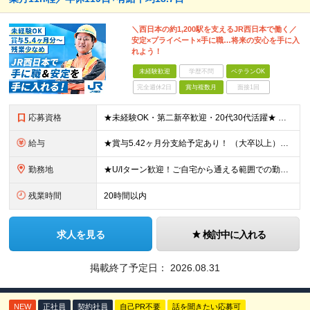
＼西日本の約1,200駅を支えるJR西日本で働く／
安定×プライベート×手に職…将来の安心を手に入
れよう！
未経験歓迎
学歴不問
ベテランOK
完全週休2日
賞与複数月
面接1回
応募資格
★未経験OK・第二新卒歓迎・20代30代活躍★ ☆高卒以上 ☆社会人経験（就労経験）がある方 業界・ポジション・年数は不問です！ 「誰もが知る大手企業で働きたい」 「1人より、チームで仕事がした
給与
★賞与5.42ヶ月分支給予定あり！ （大卒以上）月給24万1,692円～39万5,780円＋各種手当＋賞与2回 （高卒以上）月給22万2,662円～39万5,780円＋各種手当＋賞与2回 ※上記は2
勤務地
★U/Iターン歓迎！ご自宅から通える範囲での勤務となります ★JR西日本本社（大阪市北区）または、当社事業エリア内（北陸から北九州まで）の各支社で勤務 ※関西に本社あり※ 〈近畿エリア〉 三重県（
残業時間
20時間以内
求人を見る
検討中に入れる
掲載終了予定日：
2026.08.31
NEW
正社員
契約社員
自己PR不要
話を聞きたい応募可