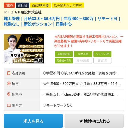
NEW
正社員
自己PR不要
話を聞きたい応募可
ＲＩＺＡＰ建設株式会社
施工管理｜月給33.3～66.6万円｜年収400～800万｜リモート可｜
転勤なし｜新設ポジション｜日勤中心
≪RIZAP建設が新設する施工管理ポジション、一
期生募集≫ 裁量×高年収×リモート可で長期活躍
ができます！
未経験歓迎
学歴不問
ベテランOK
完全週休2日
賞与複数月
面接1回
応募資格
◇学歴不問 ◇以下いずれかの経験・資格をお持ちの方 ≪対象経験≫ ・店舗内装工事（フィットネス・飲食・物販など）の施工管理経験 ・電気/空調/給排水工事いずれかの施工管理経験（1年以上目安） ・職長
給与
≪年収400～800万円≫ ◇月給：33.3万円～66.6万円 ◇残業代別途支給 ◇昇給年2回（実力次第でスピード昇給可能） スキル・経験に応じた評価制度 ￣￣￣￣￣￣￣￣￣￣￣￣￣ 新設チームのた
勤務地
◇転勤なし ◇chocoZAP・RIZAP等の店舗施工を担当 ◇本社もしくは在宅での勤務になります 【本社所在地】 東京都新宿区西新宿8-17-1 住友不動産新宿グランドタワー36F 【転勤につい
働き方
リモートワークOK
求人を見る
検討中に入れる