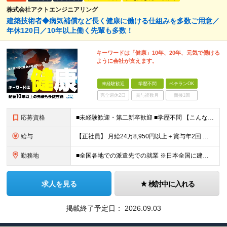
株式会社アクトエンジニアリング
建築技術者◆病気補償など長く健康に働ける仕組みを多数ご用意／
年休120日／10年以上働く先輩も多数！
キーワードは「健康」10年、20年、元気で働ける
ように会社が支えます。
未経験歓迎
学歴不問
ベテランOK
完全週休2日
賞与複数月
面接1回
応募資格
■未経験歓迎・第二新卒歓迎 ■学歴不問 【こんな方はぜひご応募ください】 ■大手ゼネコンのプロジェクトに関わってみたい ■福利厚生が整った会社で働きたい ■年収アップを狙いたい ■スケールの大きな仕
給与
【正社員】 月給24万8,950円以上＋賞与年2回 ※年齢・経験・スキル等を考慮の上、当社規定により決定します。 ※残業代、通勤交通費は別途全額支給しています。 【契約社員】 月給28万2,080円
勤務地
■全国各地での派遣先での就業 ※日本全国に建設技術者のニーズがあります。U・Iターン希望の方も歓迎しておりますので、ご希望を気軽にお聞かせください。 ◆本社／東京都港区赤坂3-8-15 THE AK
求人を見る
検討中に入れる
掲載終了予定日：
2026.09.03