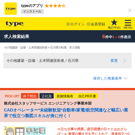
typeのアプリ
インストール
ログイン
会員登録
検討中(
0
)
MENU
6
求人検索結果
件中
1～6
件表示
その他建築・設備・土木関連技術者 × 石川県の転職・求人情報
その他建築・設備・土木関連技術者／石川県
変更
保存した検索条件
PICK UP!
終了間近
正社員
面接情報有
自己PR不要
株式会社スタッフサービス エンジニアリング事業本部
CADオペレーター*未経験歓迎*自動車/家電/航空関連など幅広い業
界で役立つ製図スキルが身に付く！
≪立ち仕事や残業…疲労困憊の日々とはおさら
ば！≫ 希望の働き方を手に入れて、将来役立つC