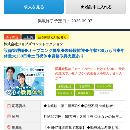
求人を見る
検討中に入れる
掲載終了予定日：
2026.09.07
終了間近
正社員
話を聞きたい応募可
株式会社ジョブズコンストラクション
設備管理職◆オープニング募集◆未経験歓迎◆年収700万も可◆年
休最大130日◆土日祝休◆資格取得支援あり
応募資格は「やってみたい」だけでもOK。 安定
の環境で、モノづくりの面白さを味わいません
か？
未経験歓迎
学歴不問
ベテランOK
完全週休2日
賞与複数月
面接1回
応募資格
◆未経験・第二新卒OK ◆学歴不問 ☆経験者・下記、資格保有者歓迎します。
給与
月給25万円～50万円＋各種手当 ◎あなたの給与は、これまでの経験や能力を考慮の上、決定します！ ◎待遇条件の詳細は面接でご相談ください。 ◎残業代は全額別途支給します ★前職給与を考慮します！
勤務地
【全国47都道府県で募集】 ◆勤務地は希望を考慮 ◆転勤なし ◆U・I・Jターン歓迎！ ◆基本直行直帰 ＼積極採用中／ 関東：東京都、神奈川県、埼玉県、千葉県 北陸：富山県、石川県、福井県 東海：愛