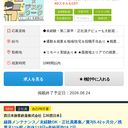
ADスキルもGET
未経験歓迎
学歴不問
ベテランOK
完全週休2日
賞与複数月
面接1回
応募資格
◆未経験・第二新卒・正社員デビューも大歓迎／経験・知識ゼロでOK！ ◆学歴不問 ★人物重視 ★入社前の経験・スキルはゼロでOK CADの基本的な知識・操作経験がある方は歓迎します。 地方在住の方も
給与
★通勤＆就業＆地域/住宅＆役職手当あり ★残業代は全額支給 ★選べる給与制度あり！ ■東京・神奈川・千葉・埼玉勤務の場合 月給24.5万円～55万円＋諸手当 （残業代は全額支給） (20,000円の
勤務地
★リモート実績あり★ ★面接地エリアでの就業率92％以上！ 『地元で働きたい』という希望に、業界トップクラス約7,000件の取引事業所数、90,000件以上のプロジェクトから検討をいたします。 全
残業時間
10時間以内
求人を見る
検討中に入れる
掲載終了予定日：
2026.08.24
NEW
正社員
自己PR不要
西日本旅客鉄道株式会社【JR西日本】
線路メンテナンス／未経験OK・正社員募集／賞与5.42ヶ月分／残
業月11h程／年休119日+有給平均18.7日