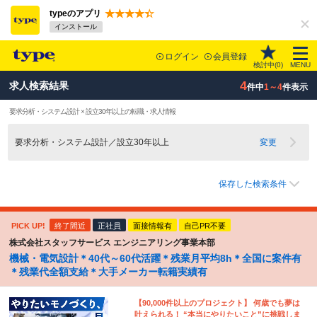
typeのアプリ
インストール
ログイン
会員登録
検討中(
0
)
MENU
4
求人検索結果
件中
1～4
件表示
要求分析・システム設計 × 設立30年以上の転職・求人情報
要求分析・システム設計／設立30年以上
変更
保存した検索条件
PICK UP!
終了間近
正社員
面接情報有
自己PR不要
株式会社スタッフサービス エンジニアリング事業本部
機械・電気設計＊40代～60代活躍＊残業月平均8h＊全国に案件有
＊残業代全額支給＊大手メーカー転籍実績有
【90,000件以上のプロジェクト】 何歳でも夢は
叶えられる！ “本当にやりたいこと”に挑戦しま