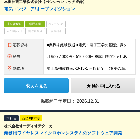
本田技研工業株式会社【ポジションマッチ登録】
電気エンジニア/オープンポジション
未経験歓迎
学歴不問
ベテランOK
完全週休2日
賞与複数月
面接1回
応募資格
■業界未経験歓迎 ■電気・電子工学の基礎知識をお持ちの方 ■学歴不問
給与
月給277,000円～510,000円 ※試用期間2ヶ月あり。期間中の給与・待遇の差異はありません ※残業代は別途全額支給いたします ∟平均残業時間：30時間
勤務地
埼玉県朝霞市泉水3-15-1 ※転勤なし (変更の範囲)上記を除く当社関連勤務地
求人を見る
検討中に入れる
掲載終了予定日：
2026.12.31
正社員
自己PR不要
株式会社オーディオテクニカ
業務用ワイヤレスマイクロホンシステムのソフトウェア開発