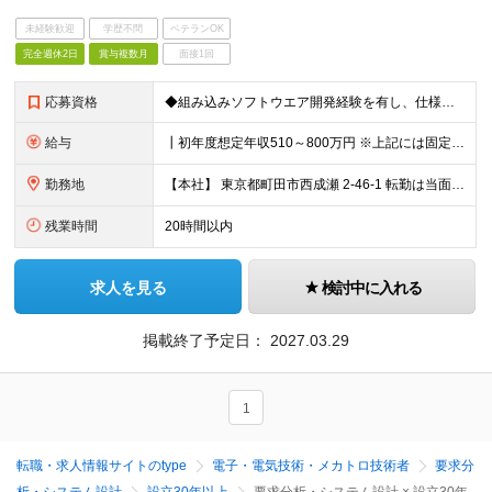
未経験歓迎
学歴不問
ベテランOK
完全週休2日
賞与複数月
面接1回
応募資格
◆組み込みソフトウエア開発経験を有し、仕様作成からコーディングが行えること ◆要求仕様書から設計詳細仕様を作成できること ◆UT/CTテスト仕様を作成し、テストを実施できること
給与
┃初年度想定年収510～800万円 ※上記には固定残業代20時間分を含みます 超過分は別途支給いたします ※試用期間あり（3ヶ月） 期間中、欠勤が発生しなければ待遇などの変更はありません
勤務地
【本社】 東京都町田市西成瀬 2-46-1 転勤は当面の間ありません。 (変更の範囲)会社の定める勤務地
残業時間
20時間以内
求人を見る
検討中に入れる
掲載終了予定日：
2027.03.29
1
転職・求人情報サイトのtype
電子・電気技術・メカトロ技術者
要求分