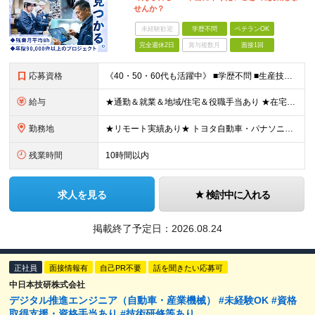
せんか？
未経験歓迎
学歴不問
ベテランOK
完全週休2日
賞与複数月
面接1回
応募資格
《40・50・60代も活躍中》 ■学歴不問 ■生産技術・生産管理・品質保証・評価・設計いずれかの実務経験をお持ちの方 ▽こんな方にオススメです！▽ 「経験を活かして幅広いプロジェクトに携わりたい」
給与
★通勤＆就業＆地域/住宅＆役職手当あり ★在宅勤務実績あり ★残業代は全額支給 ★選べる給与制度あり！ ■東京・神奈川・千葉・埼玉勤務の場合 月給24.5万円～55万円＋諸手当 （残業代は全額支給）
勤務地
★リモート実績あり★ トヨタ自動車・パナソニック・東芝など大手メーカーでのポストも多数！ 全国の取引先での就業となります（沖縄を除く） 『地元で働きたい』という希望に、業界トップクラス約7,00
残業時間
10時間以内
求人を見る
検討中に入れる
掲載終了予定日：
2026.08.24
正社員
面接情報有
自己PR不要
話を聞きたい応募可
中日本技研株式会社
デジタル推進エンジニア（自動車・産業機械） #未経験OK #資格
取得支援・資格手当あり #技術研修等あり