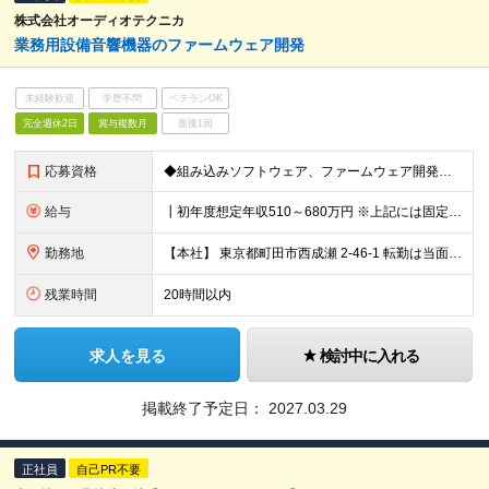
株式会社オーディオテクニカ
業務用設備音響機器のファームウェア開発
未経験歓迎
学歴不問
ベテランOK
完全週休2日
賞与複数月
面接1回
応募資格
◆組み込みソフトウェア、ファームウェア開発実務経験３年以上 ◆組み込みリアルタイムOS（μiTRON, Free RTOS等）の使用経験１年以上 ◆基本情報技術者または応用情報技術者試験取得
給与
┃初年度想定年収510～680万円 ※上記には固定残業代20時間分を含みます 超過分は別途支給いたします ※試用期間あり（3ヶ月） 期間中、欠勤が発生しなければ待遇などの変更はありません
勤務地
【本社】 東京都町田市西成瀬 2-46-1 転勤は当面の間ありません。 (変更の範囲)会社の定める勤務地
残業時間
20時間以内
求人を見る
検討中に入れる
掲載終了予定日：
2027.03.29
正社員
自己PR不要