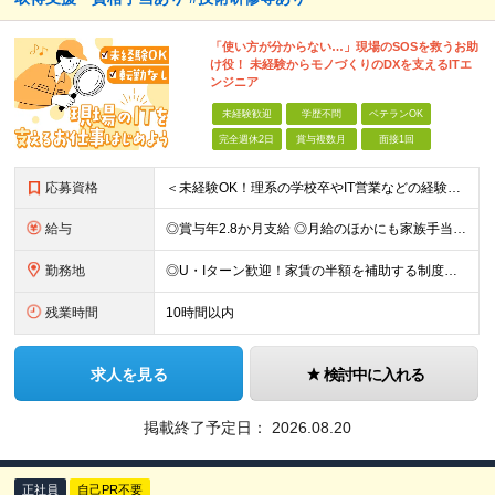
「使い方が分からない…」現場のSOSを救うお助
け役！ 未経験からモノづくりのDXを支えるITエ
ンジニア
未経験歓迎
学歴不問
ベテランOK
完全週休2日
賞与複数月
面接1回
応募資格
＜未経験OK！理系の学校卒やIT営業などの経験がある方歓迎＞ ★カジュアル面談実施中！ ■学歴不問 ■普通自動車免許（AT限定可）をお持ちの方 ≪こんな方にピッタリ≫ □ 人の役に立つことが好き、
給与
◎賞与年2.8か月支給 ◎月給のほかにも家族手当や資格手当、家賃補助など嬉しい手当てが充実！ 月給：24万円～35万円＋交通費＋賞与年2回 ※経験・能力・年齢などを考慮の上、当社規定により決定しま
勤務地
◎U・Iターン歓迎！家賃の半額を補助する制度も完備 ◎勤務先は愛知県内の各プロジェクト先です。 通勤のしやすさを考慮して決定します。 ■本社 愛知県名古屋市中区千代田2-10-31 ※実際の勤務
残業時間
10時間以内
求人を見る
検討中に入れる
掲載終了予定日：
2026.08.20
正社員
自己PR不要