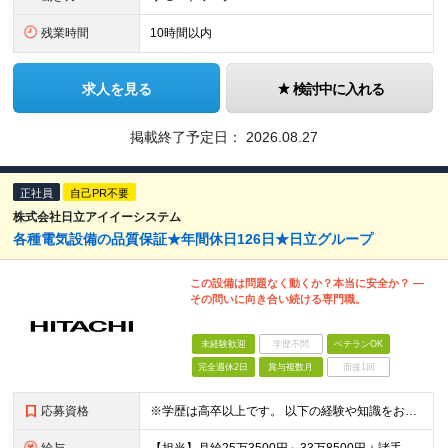
残業時間
10時間以内
求人を見る
検討中に入れる
掲載終了予定日：
2026.08.27
正社員
自己PR不要
株式会社日立アイイーシステム
各種電気設備の品質保証★年間休日126日★日立グループ
この設備は問題なく動くか？本当に安全か？ ―
その問いに向き合い続ける専門職。
未経験歓迎
学歴不問
ベテランOK
完全週休2日
賞与複数月
面接1回
応募資格
※学歴は高卒以上です。 以下の経験や知識をお持ちの方（いずれか） ■電気回路 ■配電盤や制御盤等の電気設備の試運転、もしくは保守業務の経験 ※下記いずれかの経験をお持ちの方は【主任職】での採用も検