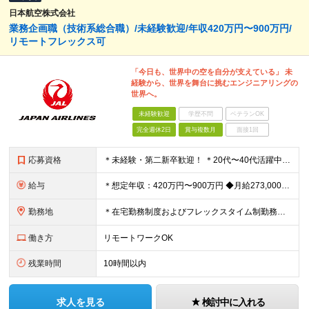
日本航空株式会社
業務企画職（技術系総合職）/未経験歓迎/年収420万円〜900万円/
リモートフレックス可
「今日も、世界中の空を自分が支えている」 未
経験から、世界を舞台に挑むエンジニアリングの
世界へ。
未経験歓迎
学歴不問
ベテランOK
完全週休2日
賞与複数月
面接1回
応募資格
＊未経験・第二新卒歓迎！ ＊20代〜40代活躍中 ◆未経験歓迎 ◆四年制大学または高等専門学校（専攻科）を卒業・修了された方 ※英語を使った業務に抵抗感がない方 （海外マニュアル読解・メール対応等。
給与
＊想定年収：420万円〜900万円 ◆月給273,000～＋賞与年3回＋残業代全額支給 ※経験・能力・前職給与を考慮の上、当社規定により決定 ※残業代は別途全額支給 ※試用期間3ヶ月あり（給与待遇に
勤務地
＊在宅勤務制度およびフレックスタイム制勤務制度あり （一部の部門では運用対象外） 入社後の初期配属は、 株式会社JALエンジニアリングへ出向となります 【JALエンジニアリング】 羽田空港：東京都
働き方
リモートワークOK
残業時間
10時間以内
求人を見る
検討中に入れる