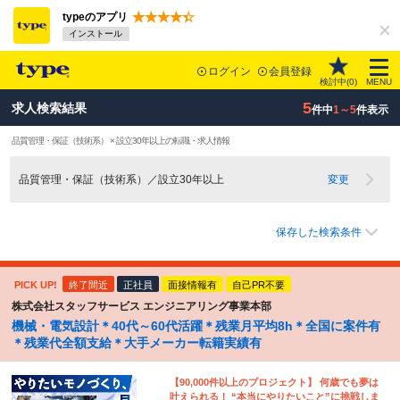
typeのアプリ
インストール
ログイン
会員登録
検討中(
0
)
MENU
5
求人検索結果
件中
1～5
件表示
品質管理・保証（技術系） × 設立30年以上の転職・求人情報
品質管理・保証（技術系）／設立30年以上
変更
保存した検索条件
PICK UP!
終了間近
正社員
面接情報有
自己PR不要
株式会社スタッフサービス エンジニアリング事業本部
機械・電気設計＊40代～60代活躍＊残業月平均8h＊全国に案件有
＊残業代全額支給＊大手メーカー転籍実績有
【90,000件以上のプロジェクト】 何歳でも夢は
叶えられる！ “本当にやりたいこと”に挑戦しま