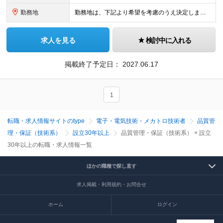
勤務地
勤務地は、下記より希望を考慮のうえ決定します。 東京都港区（本社ビル） 東京都港区（セレスティン芝三井ビルディング） 東京都府中市（府中事業場） (変更の範囲)上記を除く当社関連勤務地
求人を見る
検討中に入れる
掲載終了予定日：
2027.06.17
1
転職・求人情報サイトのtype
電子・電気技術・メカトロ技術者
品質管
理・保証（技術系）
設立30年以上
品質管理・保証（技術系） × 設立
30年以上の転職・求人情報一覧
ほかの職種で探し直す
求人掲載・利用規約・お問合せ
ホーム
ログイン