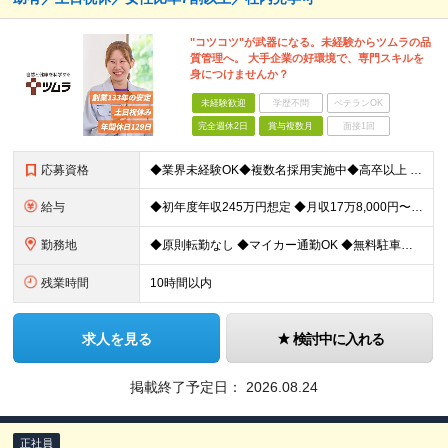
"コツコツ"が武器になる。未経験からツムラの品
質管理へ。 大手企業の好環境で、専門スキルを
身につけませんか？
未経験歓迎
学歴不問
ベテランOK
完全週休2日
賞与複数月
面接1回
応募資格
◆業界未経験OK◆複数名採用実施中◆高卒以上 ＼こんな方にオススメ／ ◎業界未経験から専門スキルを身につけたい ◎社会に役立つ仕事がしたい ◎安定した収入を手に入れたい ◎働きやすい会社で働きたい
給与
◆初年度年収245万円想定 ◆月収17万8,000円〜※月20日勤務の場合 日給8,900円＋各種手当＋賞与年2回（前年度実績：2ヶ月分） ★収入が高水準なだけでなく、会社の福利厚生を活用し生活費
勤務地
◆原則転勤なし ◆マイカー通勤OK ◆無料駐車場を完備 ◆UIターンや移住転職歓迎。Web面接実施中 ＜茨城工場＞ 茨城県稲敷郡阿見町吉原3586 ┗クリーンで働きやすいのが魅力です。 ★豊かな自
残業時間
10時間以内
求人を見る
検討中に入れる
掲載終了予定日：
2026.08.24
正社員