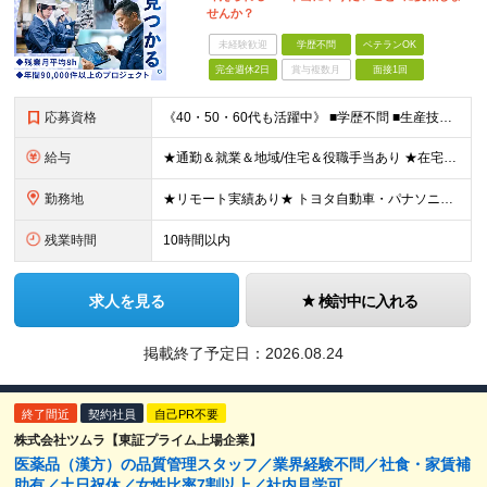
せんか？
未経験歓迎
学歴不問
ベテランOK
完全週休2日
賞与複数月
面接1回
応募資格
《40・50・60代も活躍中》 ■学歴不問 ■生産技術・生産管理・品質保証・評価・設計いずれかの実務経験をお持ちの方 ▽こんな方にオススメです！▽ 「経験を活かして幅広いプロジェクトに携わりたい」
給与
★通勤＆就業＆地域/住宅＆役職手当あり ★在宅勤務実績あり ★残業代は全額支給 ★選べる給与制度あり！ ■東京・神奈川・千葉・埼玉勤務の場合 月給24.5万円～55万円＋諸手当 （残業代は全額支給）
勤務地
★リモート実績あり★ トヨタ自動車・パナソニック・東芝など大手メーカーでのポストも多数！ 全国の取引先での就業となります（沖縄を除く） 『地元で働きたい』という希望に、業界トップクラス約7,00
残業時間
10時間以内
求人を見る
検討中に入れる
掲載終了予定日：
2026.08.24
終了間近
契約社員
自己PR不要
株式会社ツムラ【東証プライム上場企業】
医薬品（漢方）の品質管理スタッフ／業界経験不問／社食・家賃補
助有／土日祝休／女性比率7割以上／社内見学可