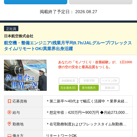
掲載終了予定日：
2026.08.27
正社員
日本航空株式会社
航空機・整備エンジニア/残業月平均9.7h/JALグループ/フレックス
タイム/リモートOK/異業界出身活躍
あなたの「モノづくり・改善経験」が、 1日1000
便の空の安全と最高品質をつくる。
未経験歓迎
学歴不問
ベテランOK
完全週休2日
賞与複数月
面接1回
応募資格
＊第二新卒〜40代まで幅広く活躍中 ＊業界未経験OK ◆製造業・インフラ・IT等で何らかの エンジニアリング・品質管理・設計・整備経験（機械・電気・電子等）がある方 ◆四年制大学または高等専門学校
給与
＊想定年収：420万円〜900万円 ◆月給273,000～＋賞与年3回＋残業代全額支給 ※経験・能力・前職給与を考慮の上、当社規定により決定 ※残業代は別途全額支給 ※試用期間3ヶ月あり（給与待遇に
勤務地
＊在宅勤務制度およびフレックスタイム制勤務制度あり （一部の部門では運用対象外） 入社後の初期配属は、 株式会社JALエンジニアリングへ出向となります ◆JALエンジニアリング:技術部（羽田空港）
働き方
リモートワークOK