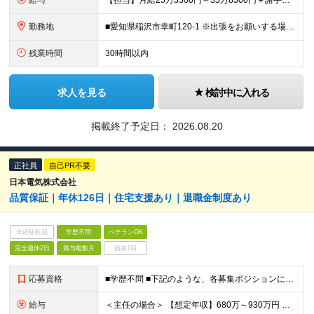
給与
【担当】月給25万3500円～33万8500円＋諸手当＋賞与 【主任】月給29万7500円～39万5000円＋諸手当＋賞与 ※経験や能力を充分に考慮したうえで加給優遇します。 ※残業代は全額別途支給
勤務地
■愛知県稲沢市幸町120-1 ※出張をお願いする場合があります。 (変更の範囲)上記を除く当社関連勤務地
残業時間
30時間以内
求人を見る
検討中に入れる
掲載終了予定日：
2026.08.20
正社員
自己PR不要
日本電気株式会社
品質保証｜年休126日｜住宅支援あり｜退職金制度あり
未経験歓迎
学歴不問
ベテランOK
完全週休2日
賞与複数月
面接1回
応募資格
■学歴不問 ■下記のような、各募集ポジションにおいて何らかの知識・経験がある方 ・システムやソフトウェア開発業務、およびそれら開発に対する品質保証業務遂行経験を有すること ・開発プロジェクトに対する監
給与
＜主任の場合＞ 【想定年収】680万～930万円 【月給】44万～61万円（裁量労働手当9万円～12万円を含む） ※前職年収、ご経験・スキルを考慮の上、当社規定により決定いたします。 ※裁量労働制の適