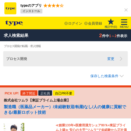
typeのアプリ
インストール
ログイン
会員登録
検討中(
0
)
MENU
2
求人検索結果
件中
1～2
件表示
プロセス開発の転職・求人情報
プロセス開発
変更
保存した検索条件
PICK UP!
終了間近
正社員
自己PR不要
株式会社ツムラ【東証プライム上場企業】
製造職（医薬品メーカー）/未経験歓迎/転勤なし/人の健康に貢献で
きる/最新ロボット技術
≪創業133年×医療用漢方シェア80％×東証プライ
ム上場≫ 安心の大手"ツムラ"で未経験から正社員