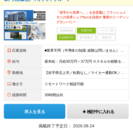
「岩手から世界へ。」を合言葉に フラッシュメ
モリの世界シェアNo1を目指す 業界のリーディン
グカンパニー
未経験歓迎
学歴不問
ベテランOK
完全週休2日
賞与複数月
面接1回
応募資格
■業界不問（半導体の知識･経験は問いません） ■メーカーで生産技術・製造技術・生産管理・品質管理に携わった経験がある方 ◎工程立上げ・改善 ◎歩留り改善 ◎品質向上など ＜異業界の方も大歓迎！＞ 機
給与
基本給：月給30万円～37万円 ※スキルや経験を考慮し決定いたします ※残業が発生した場合は、別途支給 ★年収500万円～600万円 ★年収600万円以上での提示実績多数
勤務地
【岩手県北上市／転勤なし／マイカー通勤OK／会社最寄り駅から社員送迎バスあり】 ＜本社工場＞ 岩手県北上市北工業団地5-29 ★U・Iターン歓迎！ 引っ越し費用補助／自己負担2～3割の社宅制度があ
働き方
リモートワーク相談可能
残業時間
30時間以内
求人を見る
検討中に入れる
掲載終了予定日：
2026.08.24