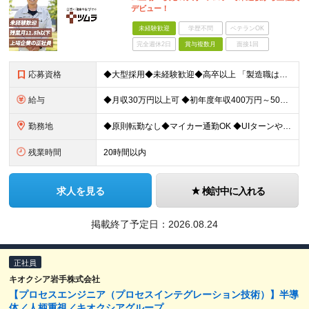
デビュー！
未経験歓迎
学歴不問
ベテランOK
完全週休2日
賞与複数月
面接1回
応募資格
◆大型採用◆未経験歓迎◆高卒以上 「製造職は初めて…」という方でも大丈夫。 イチから丁寧にお教えしますのでご安心ください。 ＼こんなアナタにピッタリ／ ◎「人の健康に貢献したい」という想いがある
給与
◆月収30万円以上可 ◆初年度年収400万円～500万円想定 月給21万7,080円～22万7,810円＋各種手当＋賞与年2回 ★「手当」や「賞与」が手厚いため、1年目未経験でも年収400万円以上
勤務地
◆原則転勤なし◆マイカー通勤OK ◆UIターンや移住転職歓迎。Web面接実施中 ＜茨城工場＞ 茨城県稲敷郡阿見町吉原3586 ┗クリーンで働きやすいのが魅力です。 ★豊かな自然と便利な生活環境が調
残業時間
20時間以内
求人を見る
検討中に入れる
掲載終了予定日：
2026.08.24
正社員
キオクシア岩手株式会社
【プロセスエンジニア（プロセスインテグレーション技術）】半導
体／人柄重視／キオクシアグループ