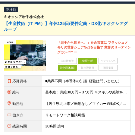
正社員
キオクシア岩手株式会社
【生産技術（IT PM）】年休125日/要件定義・DX化/キオクシアグ
ループ
「岩手から世界へ。」を合言葉に フラッシュメ
モリの世界シェアNo1を目指す 業界のリーディン
グカンパニー
未経験歓迎
学歴不問
ベテランOK
完全週休2日
賞与複数月
面接1回
応募資格
■業界不問（半導体の知識･経験は問いません） ■メーカーで生産技術・製造技術・生産管理・品質管理に携わった経験がある方 ◎工程立上げ・改善 ◎歩留り改善 ◎品質向上など ＜異業界の方も大歓迎！＞ 機
給与
基本給：月給30万円～37万円 ※スキルや経験を考慮し決定いたします ※残業が発生した場合は、別途支給 ★年収500万円～600万円 ★年収600万円以上での提示実績多数
勤務地
【岩手県北上市／転勤なし／マイカー通勤OK／会社最寄り駅から社員送迎バスあり】 ＜本社工場＞ 岩手県北上市北工業団地5-29 ★U・Iターン歓迎！ 引っ越し費用補助／自己負担2～3割の社宅制度があ
働き方
リモートワーク相談可能
残業時間
30時間以内