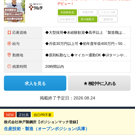
デビュー！
未経験歓迎
学歴不問
ベテランOK
完全週休2日
賞与複数月
面接1回
応募資格
◆大型採用◆未経験歓迎◆高卒以上 「製造職は初めて…」という方でも大丈夫。 イチから丁寧にお教えしますのでご安心ください。 ＼こんなアナタにピッタリ／ ◎「人の健康に貢献したい」という想いがある
給与
◆月収30万円以上可 ◆初年度年収400万円～500万円想定 月給21万7,080円～22万7,810円＋各種手当＋賞与年2回 ★「手当」や「賞与」が手厚いため、1年目未経験でも年収400万円以上
勤務地
◆原則転勤なし◆マイカー通勤OK ◆UIターンや移住転職歓迎。Web面接実施中 ＜茨城工場＞ 茨城県稲敷郡阿見町吉原3586 ┗クリーンで働きやすいのが魅力です。 ★豊かな自然と便利な生活環境が調
残業時間
20時間以内
求人を見る
検討中に入れる
掲載終了予定日：
2026.08.24
NEW
正社員
自己PR不要
株式会社神戸製鋼所【ポジションマッチ登録】
生産技術・製造（オープンポジション/兵庫）