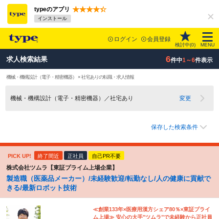
typeのアプリ
インストール
ログイン
会員登録
検討中(
0
)
MENU
6
求人検索結果
件中
1～6
件表示
機械・機構設計（電子・精密機器） × 社宅ありの転職・求人情報
機械・機構設計（電子・精密機器）／社宅あり
変更
保存した検索条件
PICK UP!
終了間近
正社員
自己PR不要
株式会社ツムラ【東証プライム上場企業】
製造職（医薬品メーカー）/未経験歓迎/転勤なし/人の健康に貢献で
きる/最新ロボット技術
≪創業133年×医療用漢方シェア80％×東証プライ
ム上場≫ 安心の大手"ツムラ"で未経験から正社員