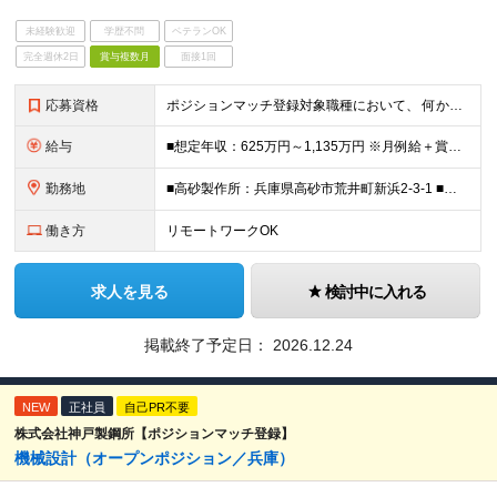
未経験歓迎
学歴不問
ベテランOK
完全週休2日
賞与複数月
面接1回
応募資格
ポジションマッチ登録対象職種において、 何かしらの知識・経験を有する方 【活かせる経験・スキル】 ●T生産技術・製造技術の実務経験（工法開発、工程設計、量産立ち上げ、歩留り改善、設備投資企画など、
給与
■想定年収：625万円～1,135万円 ※月例給＋賞与＋諸手当 ※賞与年2回（6月、12月） ※残業手当は残業時間に応じて支給 ※給与額はあなたの経験と実績を踏まえて決定いたします ※試用期間2ヶ月あ
勤務地
■高砂製作所：兵庫県高砂市荒井町新浜2-3-1 ■加古川製鉄所：兵庫県加古川市金沢町1 ※業務の都合等により、会社の指示する業務への 異動を命じることがあります。
働き方
リモートワークOK
求人を見る
検討中に入れる
掲載終了予定日：
2026.12.24
NEW
正社員
自己PR不要
株式会社神戸製鋼所【ポジションマッチ登録】
機械設計（オープンポジション／兵庫）