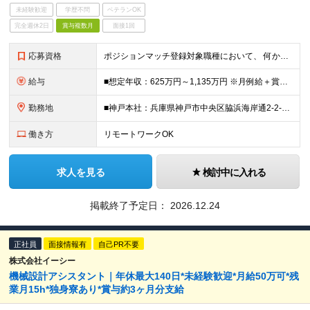
未経験歓迎
学歴不問
ベテランOK
完全週休2日
賞与複数月
面接1回
応募資格
ポジションマッチ登録対象職種において、 何かしらの知識・経験を有する方 【活かせる経験・スキル】 ●機械設計のご経験 ●英語に抵抗のない方（海外の顧客、パートナーやベンダーとのやり取りが発生します
給与
■想定年収：625万円～1,135万円 ※月例給＋賞与＋諸手当 ※賞与年2回（6月、12月） ※残業手当は残業時間に応じて支給 ※給与額はあなたの経験と実績を踏まえて決定いたします ※試用期間2ヶ月あ
勤務地
■神戸本社：兵庫県神戸市中央区脇浜海岸通2-2-4 ■高砂製作所：兵庫県高砂市荒井町新浜2-3-1 ※業務の都合等により、会社の指示する業務への 異動を命じることがあります。
働き方
リモートワークOK
求人を見る
検討中に入れる
掲載終了予定日：
2026.12.24
正社員
面接情報有
自己PR不要
株式会社イーシー
機械設計アシスタント｜年休最大140日*未経験歓迎*月給50万可*残
業月15h*独身寮あり*賞与約3ヶ月分支給