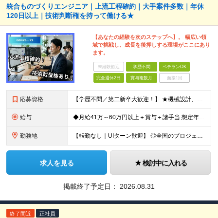
統合ものづくりエンジニア｜上流工程確約｜大手案件多数｜年休
120日以上｜技術判断権を持って働ける★
【あなたの経験を次のステップへ】。 幅広い領
域で挑戦し、成長を後押しする環境がここにあり
ます。
未経験歓迎
学歴不問
ベテランOK
完全週休2日
賞与複数月
面接1回
応募資格
【学歴不問／第二新卒大歓迎！】 ★機械設計、電気設計、制御（組込・FA制御など）のいずれかに関する一連の工程経験をお持ちの方（実務年数やブランクは問いません） 〜「完全にマネジメントができる方」だけ
給与
◆月給41万～60万円以上＋賞与＋諸手当 想定年収500万円～700万円 ※経験や能力を考慮して優遇します ※残業代は別途全額支給します ※試用期間3ヶ月（期間中も待遇・条件に差異はございません）
勤務地
【転勤なし｜UIターン歓迎】 ◎全国のプロジェクト先へ配属 ※配属先は希望を考慮します ※お任せする業務の状況により転居を伴う就業の可能性はありますが、その際は希望を考慮します ◆本社 福岡県
求人を見る
検討中に入れる
掲載終了予定日：
2026.08.31
終了間近
正社員