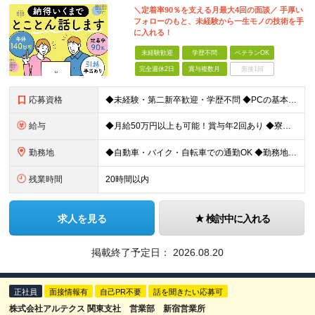
＼定着率90％を支える月最大4回の面談／ 手厚い
フォローのもと、未経験から一生モノの技術を手
に入れる！
未経験歓迎
学歴不問
ベテランOK
完全週休2日
賞与複数月
面接1回
応募資格
◆未経験・第二新卒歓迎・学歴不問 ◆PCの基本的なスキル（Excel、Wordの操作が可能なレベルでOK）
給与
◆月給50万円以上も可能！賞与年2回あり ◆寮あり（50％会社負担／上限2.5万円。社内規定による） ◆引越手当あり（上限4万円） 【未経験者】 月給23万円～25万円＋賞与年2回＋独身寮･引越手当
勤務地
◆自動車・バイク・自転車での通勤OK ◆勤務地については希望や現住所などを考慮 （静岡、及び神奈川・愛知のクライアント先での勤務となります） 【下記クライアント先での勤務】 ■静岡県 ∟磐田市、掛川
残業時間
20時間以内
求人を見る
検討中に入れる
掲載終了予定日：
2026.08.20
正社員
面接情報有
自己PR不要
話を聞きたい応募可
株式会社アルテクス 関東支社 営業部 新宿営業所