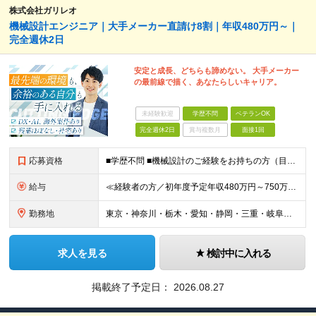
株式会社ガリレオ
機械設計エンジニア｜大手メーカー直請け8割｜年収480万円～｜
完全週休2日
安定と成長、どちらも諦めない。 大手メーカー
の最前線で描く、あなたらしいキャリア。
未経験歓迎
学歴不問
ベテランOK
完全週休2日
賞与複数月
面接1回
応募資格
■学歴不問 ■機械設計のご経験をお持ちの方（目安として2年以上を想定しています） ≪こんな方はぜひご応募ください≫ □大手メーカーのプロジェクトで自身の技術を磨きたい方 □将来的にAIやDXなど、新
給与
≪経験者の方／初年度予定年収480万円～750万円≫ ■月給40万～65万円＋時間外手当（全額）＋交通費（全額） ★自動車業界での機械設計経験を5年以上お持ちの方は、 月給60万円～の採用も可
勤務地
東京・神奈川・栃木・愛知・静岡・三重・岐阜のプロジェクト先。 ＜本社＞ 愛知県名古屋市中区錦一丁目6番36号 N.A.Pビル5階 ※転勤はありません。希望エリアを考慮して配属します。 ※U・Iタ
求人を見る
検討中に入れる
掲載終了予定日：
2026.08.27