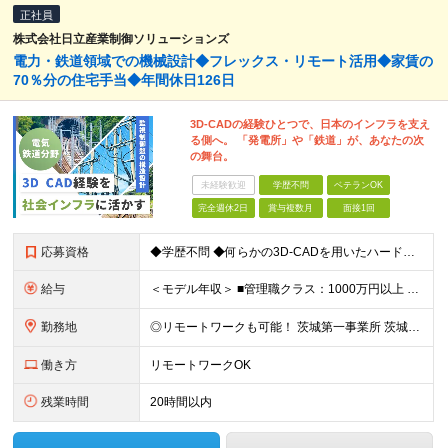
正社員
株式会社日立産業制御ソリューションズ
電力・鉄道領域での機械設計◆フレックス・リモート活用◆家賃の
70％分の住宅手当◆年間休日126日
3D-CADの経験ひとつで、日本のインフラを支え
る側へ。 「発電所」や「鉄道」が、あなたの次
の舞台。
未経験歓迎
学歴不問
ベテランOK
完全週休2日
賞与複数月
面接1回
応募資格
◆学歴不問 ◆何らかの3D-CADを用いたハードウェア設計経験がある方 ≪こんな方にピッタリ≫ ◎3D-CADを用いた設計スキルを活かしたい方 ◎自分の設計した製品が形になる「モノづくり」の実感を得
給与
＜モデル年収＞ ■管理職クラス：1000万円以上 ■主任クラス：550万円以上 ■担当者クラス：430万円以上 月給25万円～＋賞与（年2回）＋各種手当 ※経験・能力などを考慮のうえ、当社規定により
勤務地
◎リモートワークも可能！ 茨城第一事業所 茨城県日立市大みか町五丁目2番1号 出張：2〜3日程度の短期出張あり（低頻度）
働き方
リモートワークOK
残業時間
20時間以内