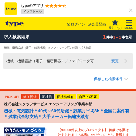
typeのアプリ
インストール
ログイン
会員登録
検討中(
0
)
MENU
1
求人検索結果
件中
1～1
件表示
機械・機構設計（電子・精密機器） × ノマドワーク可の転職・求人情報
機械・機構設計（電子・精密機器）／ノマドワーク可
変更
保存した検索条件
PICK UP!
終了間近
正社員
面接情報有
自己PR不要
株式会社スタッフサービス エンジニアリング事業本部
機械・電気設計＊40代～60代活躍＊残業月平均8h＊全国に案件有
＊残業代全額支給＊大手メーカー転籍実績有
【90,000件以上のプロジェクト】 何歳でも夢は
叶えられる！ “本当にやりたいこと”に挑戦しま