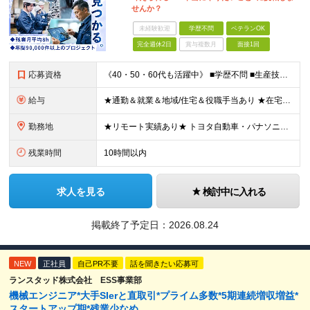
せんか？
未経験歓迎
学歴不問
ベテランOK
完全週休2日
賞与複数月
面接1回
応募資格
《40・50・60代も活躍中》 ■学歴不問 ■生産技術・生産管理・品質保証・評価・設計いずれかの実務経験をお持ちの方 ▽こんな方にオススメです！▽ 「経験を活かして幅広いプロジェクトに携わりたい」
給与
★通勤＆就業＆地域/住宅＆役職手当あり ★在宅勤務実績あり ★残業代は全額支給 ★選べる給与制度あり！ ■東京・神奈川・千葉・埼玉勤務の場合 月給24.5万円～55万円＋諸手当 （残業代は全額支給）
勤務地
★リモート実績あり★ トヨタ自動車・パナソニック・東芝など大手メーカーでのポストも多数！ 全国の取引先での就業となります（沖縄を除く） 『地元で働きたい』という希望に、業界トップクラス約7,00
残業時間
10時間以内
求人を見る
検討中に入れる
掲載終了予定日：
2026.08.24
NEW
正社員
自己PR不要
話を聞きたい応募可
ランスタッド株式会社 ESS事業部
機械エンジニア*大手SIerと直取引*プライム多数*5期連続増収増益*
スタートアップ期*残業少なめ