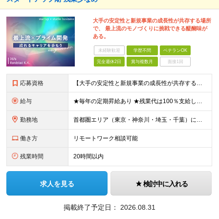
大手の安定性と新規事業の成長性が共存する場所
で、 最上流のモノづくりに挑戦できる醍醐味が
ある。
未経験歓迎
学歴不問
ベテランOK
完全週休2日
賞与複数月
面接1回
応募資格
【大手の安定性と新規事業の成長性が共存する場所で活躍しませんか？】 ●機械の設計、評価、開発いずれかの経験をお持ちの方(年数不問) ★「今より上流の仕事にチャレンジしたい」という方も、 「管理＜モノづ
給与
★毎年の定期昇給あり ★残業代は100％支給します 月給30万円～73万円＋賞与年2回 ┗年収例：400万円～1000万円 ※経験・能力を考慮し規定により決定します ※試用期間6ヶ月あり（期間中の
勤務地
首都圏エリア（東京・神奈川・埼玉・千葉）にて勤務いただきます。 【東京本社】 東京都千代田区紀尾井町4-1 ニューオータニガーデンコート21F ※(変更の範囲)上記を除く当社関連勤務地
働き方
リモートワーク相談可能
残業時間
20時間以内
求人を見る
検討中に入れる
掲載終了予定日：
2026.08.31