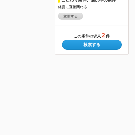
経営に直接関わる
変更する
2
この条件の求人
件
検索する