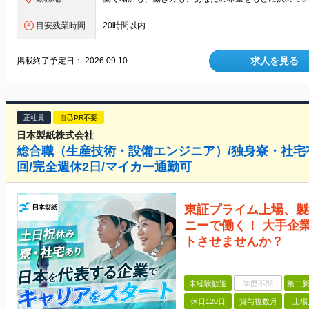
目安残業時間
20時間以内
求人を見る
掲載終了予定日：
2026.09.10
正社員
自己PR不要
日本製紙株式会社
総合職（生産技術・設備エンジニア）/独身寮・社宅有
回/完全週休2日/マイカー通勤可
東証プライム上場、製
ニーで働く！ 大手企
トさせませんか？
未経験歓迎
学歴不問
第二新
休日120日
賞与複数月
上場