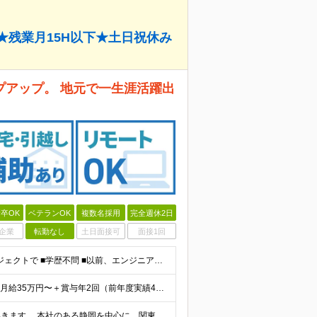
★残業月15H以下★土日祝休み
プアップ。 地元で一生涯活躍出
卒OK
ベテランOK
複数名採用
完全週休2日
企業
転勤なし
土日面接可
面接1回
実務経験が浅くてもOK。研修体制も充実！幅広いプロジェクトで ■学歴不問 ■以前、エンジニアとして就業経験のある方歓迎！ ＼1つでも当てはまれば、大歓迎！／ ◇設計業務経験（機械・制御など分野不問
◎イデアへの転職で、“無理なく安心できる働き方”を。 月給35万円〜＋賞与年2回（前年度実績4ヶ月分） ★経験・スキル・年齢をしっかり考慮し決定します ★時間外手当は全額支給 ★試用期間6ヵ月（雇用
働く場所も、働き方も、あなたの希望をもとに決めていきます。 本社のある静岡を中心に、関東・東海エリアで多彩なプロジェクトを展開中。 在宅・出社・リモート併用など、ライフスタイルに合わせて選べます。