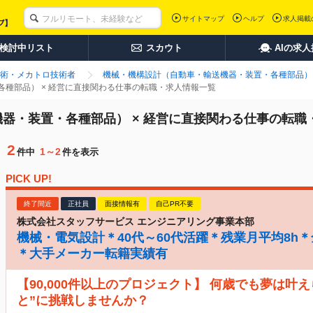
サイトマップ
ヘルプ
求人掲載
検討中リスト
スカウト
AIの求
術・メカトロ技術者
機械・機構設計（自動車・輸送機器・装置・各種部品）
種部品） × 経営に直接関わる仕事の転職・求人情報一覧
器・装置・各種部品） × 経営に直接関わる仕事の転職
2
1～2
件中
件を表示
PICK UP!
終了間近
正社員
面接情報有
自己PR不要
株式会社スタッフサービス エンジニアリング事業本部
機械・電気設計＊40代～60代活躍＊残業月平均8h
＊大手メーカー転籍実績有
【90,000件以上のプロジェクト】 何歳でも夢は叶
と”に挑戦しませんか？