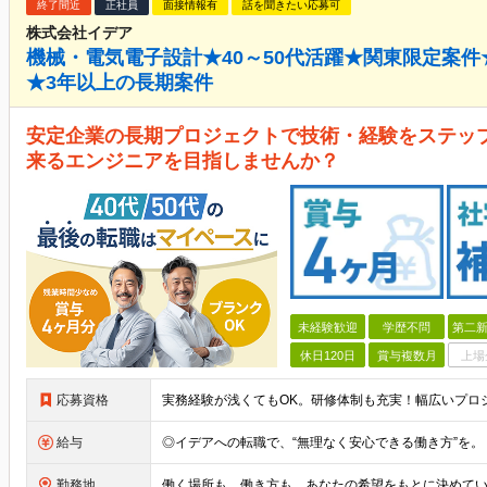
終了間近
正社員
面接情報有
話を聞きたい応募可
株式会社イデア
機械・電気電子設計★40～50代活躍★関東限定案件
★3年以上の長期案件
安定企業の長期プロジェクトで技術・経験をステッ
来るエンジニアを目指しませんか？
未経験歓迎
学歴不問
第二新
休日120日
賞与複数月
上場
応募資格
給与
勤務地