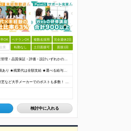
卒OK
ベテランOK
複数名採用
完全週休2日
企業
転勤なし
土日面接可
面接1回
《40・50・60代も活躍中》 ■学歴不問 ■生産技術・生産管理・品質保証・評価・設計いずれかの実務経験をお持ちの方 ▽こんな方にオススメです！▽ 「経験を活かして幅広いプロジェクトに携わりたい」
★通勤＆就業＆地域/住宅＆役職手当あり ★在宅勤務実績あり ★残業代は全額支給 ★選べる給与制度あり！ ■東京・神奈川・千葉・埼玉勤務の場合 月給24.5万円～55万円＋諸手当 （残業代は全額支給）
★リモート実績あり★ トヨタ自動車・パナソニック・東芝など大手メーカーでのポストも多数！ 全国の取引先での就業となります（沖縄を除く） 『地元で働きたい』という希望に、業界トップクラス約7,00
検討中に入れる