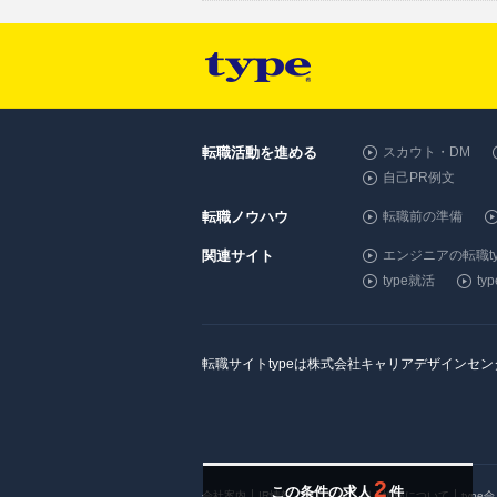
転職活動を進める
スカウト・DM
自己PR例文
転職ノウハウ
転職前の準備
関連サイト
エンジニアの転職ty
type就活
t
転職サイトtypeは株式会社キャリアデザインセ
2
この条件の求人
件
会社案内
IR情報
自社採用
個人情報について
type