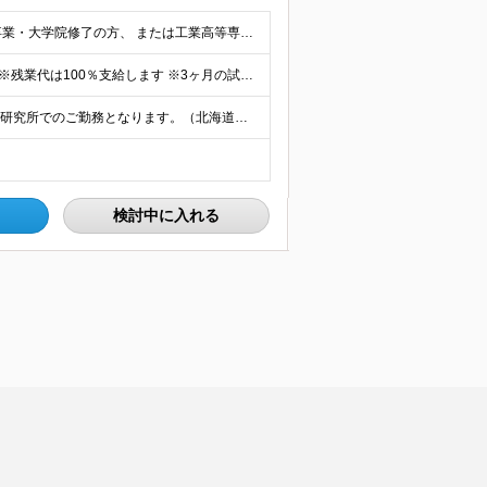
【第二新卒・既卒の方も歓迎◎】 ■高専卒以上 （大学卒業・大学院修了の方、 または工業高等専門学校（5年制）卒業の方を想定しています。）
月給231,000円（大卒初任給）～495,300円（管理職） ※残業代は100％支給します ※3ヶ月の試用期間あり。その間の待遇に変更はありません
◎UIターン歓迎！ ◎マイカー通勤OK 国内の主要工場・研究所でのご勤務となります。（北海道、秋田、宮城、福島、茨城、埼玉、栃木、静岡、兵庫、広島、島根、山口、熊本） 初任地については、応募時に希望
検討中に入れる