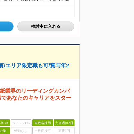
検討中に入れる
/エリア限定職も可/賞与年2
紙業界のリーディングカンパ
業であなたのキャリアをスター
卒OK
ベテランOK
複数名採用
完全週休2日
企業
転勤なし
土日面接可
面接1回