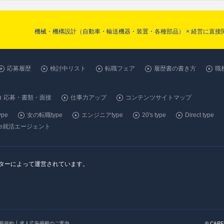
機械・機構設計（自動車・輸送機器・装置・各種部品） × 経営に直
応募履歴
検討中リスト
転職フェア
履歴書の書き方
職
応募・書類・面接
仕事力アップ
コンテンツサイトマップ
pe
女の転職type
エンジニアtype
20's type
Direct type
ype就活エージェント
ンターによって運営されています。
会員規約
求人広告掲載のご案内
© CARE