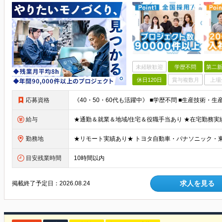
未経験歓迎
学歴不問
第二新
休日120日
賞与複数月
上場
応募資格
給与
勤務地
目安残業時間
10時間以内
求人を見る
掲載終了予定日：
2026.08.24