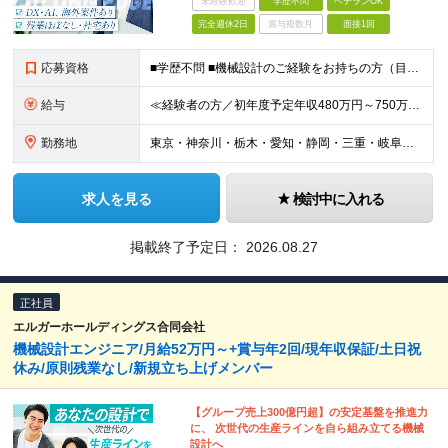
未経験歓迎
学歴不問
ベテランOK
完全週休2日
賞与複数月
面接1回
応募資格
■学歴不問 ■機械設計のご経験をお持ちの方（目安として2年以上を想定しています） ≪こんな方はぜひご応募ください≫ □大手メーカーのプロジェクトで自身の技術を磨きたい方 □将来的にAIやDXなど、新
給与
≪経験者の方／初年度予定年収480万円～750万円≫ ■月給40万～65万円＋時間外手当（全額）＋交通費（全額） ★自動車業界での機械設計経験を5年以上お持ちの方は、 月給60万円～の採用も可
勤務地
東京・神奈川・栃木・愛知・静岡・三重・岐阜のプロジェクト先。 ＜本社＞ 愛知県名古屋市中区錦一丁目6番36号 N.A.Pビル5階 ※転勤はありません。希望エリアを考慮して配属します。 ※U・Iタ
求人を見る
検討中に入れる
掲載終了予定日：
2026.08.27
正社員
エルガーホールディングス合同会社
機械設計エンジニア/月給52万円～+賞与年2回/現年収保証/土日祝
休み/原則残業なし/新規立ち上げメンバー
【グループ売上300億円超】の安定基盤を推進力
に、 次世代の生産ラインを自ら組み立てる機械
設計へ