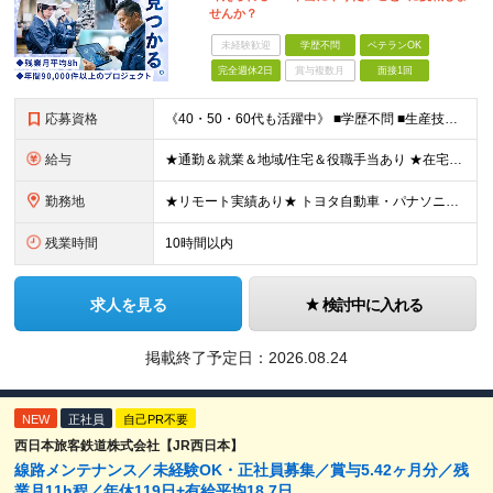
せんか？
未経験歓迎
学歴不問
ベテランOK
完全週休2日
賞与複数月
面接1回
応募資格
《40・50・60代も活躍中》 ■学歴不問 ■生産技術・生産管理・品質保証・評価・設計いずれかの実務経験をお持ちの方 ▽こんな方にオススメです！▽ 「経験を活かして幅広いプロジェクトに携わりたい」
給与
★通勤＆就業＆地域/住宅＆役職手当あり ★在宅勤務実績あり ★残業代は全額支給 ★選べる給与制度あり！ ■東京・神奈川・千葉・埼玉勤務の場合 月給24.5万円～55万円＋諸手当 （残業代は全額支給）
勤務地
★リモート実績あり★ トヨタ自動車・パナソニック・東芝など大手メーカーでのポストも多数！ 全国の取引先での就業となります（沖縄を除く） 『地元で働きたい』という希望に、業界トップクラス約7,00
残業時間
10時間以内
求人を見る
検討中に入れる
掲載終了予定日：
2026.08.24
NEW
正社員
自己PR不要
西日本旅客鉄道株式会社【JR西日本】
線路メンテナンス／未経験OK・正社員募集／賞与5.42ヶ月分／残
業月11h程／年休119日+有給平均18.7日