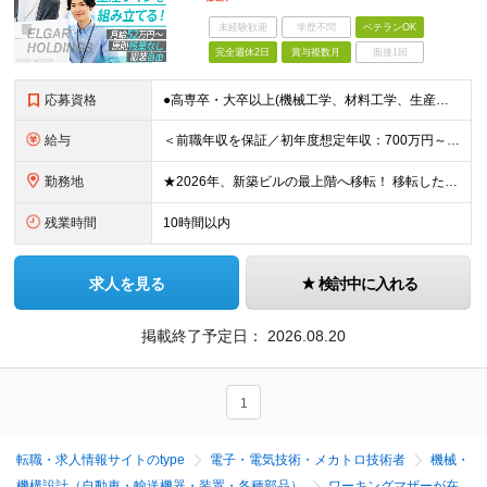
未経験歓迎
学歴不問
ベテランOK
完全週休2日
賞与複数月
面接1回
応募資格
●高専卒・大卒以上(機械工学、材料工学、生産工学、またはそれに類する学科) ●2D-CADまたは3D-CADを用いた図面の読解ができる方 ●プラントエンジニアリング会社、または製造業(食品・化学・医薬
給与
＜前職年収を保証／初年度想定年収：700万円～1,600万円＞ ■月給52万円～＋残業代全額支給＋賞与年2回 ※試用期間2ヶ月あり（期間中は月給45万円～、その他の待遇に差異なし） ＼安心のキャリア
勤務地
★2026年、新築ビルの最上階へ移転！ 移転したばかりのキレイなオフィスでの勤務です 神奈川県横浜市中区港町1丁目1-1 BASEGATE横浜関内タワー33階 ※原則出社となります。 ※本社所在地：
残業時間
10時間以内
求人を見る
検討中に入れる
掲載終了予定日：
2026.08.20
1
転職・求人情報サイトのtype
電子・電気技術・メカトロ技術者
機械・
機構設計（自動車・輸送機器・装置・各種部品）
ワーキングマザーが在