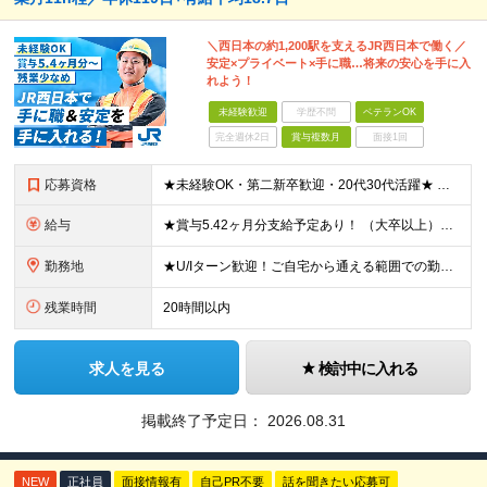
＼西日本の約1,200駅を支えるJR西日本で働く／
安定×プライベート×手に職…将来の安心を手に入
れよう！
未経験歓迎
学歴不問
ベテランOK
完全週休2日
賞与複数月
面接1回
応募資格
★未経験OK・第二新卒歓迎・20代30代活躍★ ☆高卒以上 ☆社会人経験（就労経験）がある方 業界・ポジション・年数は不問です！ 「誰もが知る大手企業で働きたい」 「1人より、チームで仕事がした
給与
★賞与5.42ヶ月分支給予定あり！ （大卒以上）月給24万1,692円～39万5,780円＋各種手当＋賞与2回 （高卒以上）月給22万2,662円～39万5,780円＋各種手当＋賞与2回 ※上記は2
勤務地
★U/Iターン歓迎！ご自宅から通える範囲での勤務となります ★JR西日本本社（大阪市北区）または、当社事業エリア内（北陸から北九州まで）の各支社で勤務 ※関西に本社あり※ 〈近畿エリア〉 三重県（
残業時間
20時間以内
求人を見る
検討中に入れる
掲載終了予定日：
2026.08.31
NEW
正社員
面接情報有
自己PR不要
話を聞きたい応募可