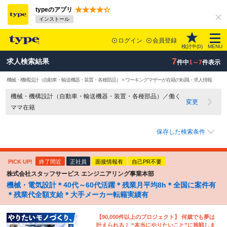
typeのアプリ
インストール
ログイン
会員登録
検討中(
0
)
MENU
7
求人検索結果
件中
1～7
件表示
機械・機構設計（自動車・輸送機器・装置・各種部品） × ワーキングマザーが在籍の転職・求人情報
機械・機構設計（自動車・輸送機器・装置・各種部品）／働く
変更
ママ在籍
保存した検索条件
PICK UP!
終了間近
正社員
面接情報有
自己PR不要
株式会社スタッフサービス エンジニアリング事業本部
機械・電気設計＊40代～60代活躍＊残業月平均8h＊全国に案件有
＊残業代全額支給＊大手メーカー転籍実績有
【90,000件以上のプロジェクト】 何歳でも夢は
叶えられる！ “本当にやりたいこと”に挑戦しま