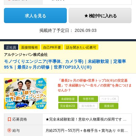
求人を見る
検討中に入れる
掲載終了予定日：
2026.09.03
正社員
面接情報有
自己PR不要
話を聞きたい応募可
アルテンジャパン株式会社
モノづくりエンジニア(半導体、カメラ等)｜未経験歓迎｜定着率
95％｜最長2ヶ月の研修｜世界TOP10入り(※)
「最長2ヶ月の研修×世界トップ10(※)の安定基
盤」で 未経験から"一生モノの技術"を身につけま
せんか？
未経験歓迎
学歴不問
ベテランOK
完全週休2日
賞与複数月
面接1回
応募資格
★完全未経験歓迎！意欲や人物重視の採用です ★文系・理系問わず歓迎いたします！ ■学歴不問 ■第二新卒歓迎 ■職種・業種・社会人未経験OK ■フリーター・社会人経験10年以上の方も歓迎 ■ブランク・
給与
月給25万円～55万円＋各種手当＋賞与あり ※前職の給与・経験・スキルなどを考慮のうえで決定します ※残業代は1分単位で全額支給します ※試用期間3ヶ月。その間の給与・待遇に差異はありません ★充実