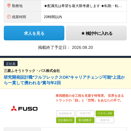
勤務地
★配属先は希望を最大限考慮します ★転勤・転居については相談可能です ★U・Iターン歓迎 全国の各プロジェクト先で募集します。 ＜プロジェクト先＞ ■北海道：千歳市 ■関東：埼玉県・千葉県・東京都
残業時間
20時間以内
求人を見る
検討中に入れる
掲載終了予定日：
2026.08.20
正社員
三菱ふそうトラック・バス株式会社
研究開発設計職*フルフレックスOK*キャリアチェンジ可能*上流か
ら一貫して携われる*賞与年2回
車両開発の全工程を見渡す特等席。 世界を走る
トラックの「顔」と「空間」をあなたの手で。
未経験歓迎
学歴不問
ベテランOK
完全週休2日
賞与複数月
面接1回