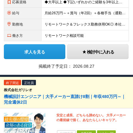
応募資格
◆大卒以上 ◆下記いずれかのご経験を3年以上お持ちの方 ‐ 自動車OEM、またはサプライヤでの自動車部品の開発経験 ‐ ワイヤーハーネス、または類似する部品の開発経験
給与
月給26万円～＋賞与（年2回）＋各種手当（通勤、モバイルワーク、残業、子供、住宅など） ※上記月給額はあくまでも目安であり、経験やスキルに応じて当社規定に基づき決定します ※試用期間3ヶ月あり。期間内
勤務地
リモートワーク＆フレックス勤務併用OK◎ 本社：神奈川県川崎市中原区大倉町10 ★ マイカー／自動車／オートバイ／自転車通勤可能（無料駐車場／駐輪場、当社規定あり） ★ 最寄り駅からの無料シャトル
働き方
リモートワーク相談可能
求人を見る
検討中に入れる
掲載終了予定日：
2026.08.27
終了間近
正社員
株式会社ガリレオ
機械設計エンジニア｜大手メーカー直請け8割｜年収480万円～｜
完全週休2日
安定と成長、どちらも諦めない。 大手メーカー
の最前線で描く、あなたらしいキャリア。