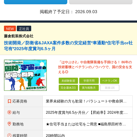
掲載終了予定日：
2026.09.03
NEW
正社員
藤倉航装株式会社
技術開発／防衛省&JAXA案件多数の安定経営*車通勤*住宅手当or社
宅有*2025年度賞与6.5ヶ月
「はやぶさ2」や自衛隊装備を手掛ける！ 86年の
技術蓄積とベテランのノウハウで、国の安全を支
える◎
未経験歓迎
学歴不問
ベテランOK
完全週休2日
賞与複数月
面接1回
応募資格
業界未経験の方も歓迎！パラシュートや救命胴衣などの知識がなくても全く問題ありません！ ★以下のいずれかに当てはまる方を歓迎します！ 【1】メーカーでの技術開発・設計経験をお持ちの方 ⇒「少しだけ開発
給与
2025年度賞与6.5か月分／【昇給率】2024年度:5％ 2025年度：6％（昇給年1回） 月給25万円～35万円 ※経験に応じて給与は変動します。 想定年収400万円～600万円 【各種手当
勤務地
★住宅手当または社宅をご用意 ■福島県田村市大越町上大越字後原10-71 ■東京都品川区荏原2-4-46 ※マイカー通勤OK（駐車場有） (変更の範囲)上記を除く当社関連勤務地
残業時間
20時間以内