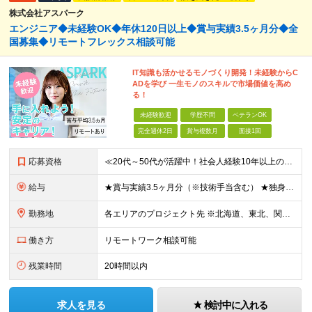
株式会社アスパーク
エンジニア◆未経験OK◆年休120日以上◆賞与実績3.5ヶ月分◆全
国募集◆リモートフレックス相談可能
IT知識も活かせるモノづくり開発！未経験からC
ADを学び 一生モノのスキルで市場価値を高め
る！
未経験歓迎
学歴不問
ベテランOK
完全週休2日
賞与複数月
面接1回
応募資格
≪20代～50代が活躍中！社会人経験10年以上の方も歓迎≫ ◆学歴不問 ◆未経験・ブランクOK ≫モノづくりに関する何らかの経験をお持ちの方は優遇します！ ～こんな方が活躍できます！～ ◎専門的な
給与
★賞与実績3.5ヶ月分（※技術手当含む） ★独身寮│寮費手当│引っ越し手当あり ★月給26万円も可能！ 【実務経験者】※前職の給与、経験、スキルをもとに決定 ・月給21万円～60万円＋時間外手当全
勤務地
各エリアのプロジェクト先 ※北海道、東北、関東、北信越、東海、関西、四国、中国、九州の各エリアから希望勤務地をお聞かせください。 ※転勤を伴わない エリア限定採用枠あり。U・Iターンも歓迎です！ ※プ
働き方
リモートワーク相談可能
残業時間
20時間以内
求人を見る
検討中に入れる