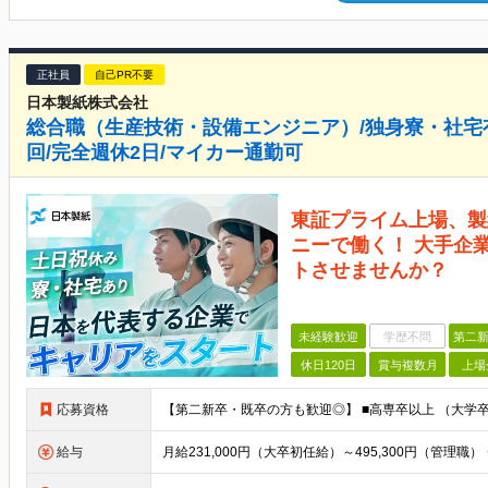
正社員
自己PR不要
日本製紙株式会社
総合職（生産技術・設備エンジニア）/独身寮・社宅有
回/完全週休2日/マイカー通勤可
東証プライム上場、製
ニーで働く！ 大手企
トさせませんか？
未経験歓迎
学歴不問
第二新
休日120日
賞与複数月
上場
応募資格
給与