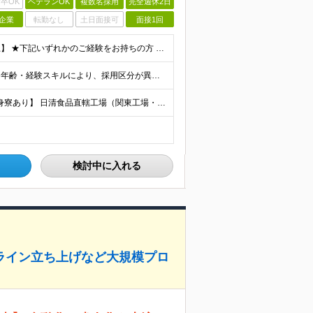
卒OK
ベテランOK
複数名採用
完全週休2日
企業
転勤なし
土日面接可
面接1回
【業界不問。あなたのスキルが活かせる環境！高卒以上】 ★下記いずれかのご経験をお持ちの方 ◯工場での製造経験（設備の運転・メンテナンス・トラブル対応等） ◯工場での勤務経験（生産管理・品質管理等）
＼入社時の想定年収は450万円～750万円／ 待遇 学歴・年齢・経験スキルにより、採用区分が異なります。 ★最大賞与8ヶ月分の支給実績 決算賞与が支給される年もございます。 昨年度
【マイカー・バイク通勤OK！｜関西・滋賀工場には独身寮あり】 日清食品直轄工場（関東工場・静岡工場・関西工場・滋賀工場・下関工場） 【関東工場】茨城県取手市清水667-1 【静岡工場】静岡県焼津市相
検討中に入れる
ライン立ち上げなど大規模プロ