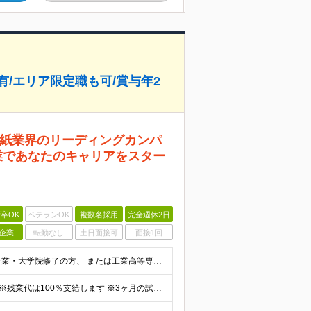
/エリア限定職も可/賞与年2
紙業界のリーディングカンパ
業であなたのキャリアをスター
卒OK
ベテランOK
複数名採用
完全週休2日
企業
転勤なし
土日面接可
面接1回
【第二新卒・既卒の方も歓迎◎】 ■高専卒以上 （大学卒業・大学院修了の方、 または工業高等専門学校（5年制）卒業の方を想定しています。）
月給231,000円（大卒初任給）～495,300円（管理職） ※残業代は100％支給します ※3ヶ月の試用期間あり。その間の待遇に変更はありません