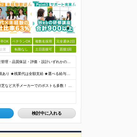
卒OK
ベテランOK
複数名採用
完全週休2日
企業
転勤なし
土日面接可
面接1回
《40・50・60代も活躍中》 ■学歴不問 ■生産技術・生産管理・品質保証・評価・設計いずれかの実務経験をお持ちの方 ▽こんな方にオススメです！▽ 「経験を活かして幅広いプロジェクトに携わりたい」
★通勤＆就業＆地域/住宅＆役職手当あり ★在宅勤務実績あり ★残業代は全額支給 ★選べる給与制度あり！ ■東京・神奈川・千葉・埼玉勤務の場合 月給24.5万円～55万円＋諸手当 （残業代は全額支給）
★リモート実績あり★ トヨタ自動車・パナソニック・東芝など大手メーカーでのポストも多数！ 全国の取引先での就業となります（沖縄を除く） 『地元で働きたい』という希望に、業界トップクラス約7,00
検討中に入れる