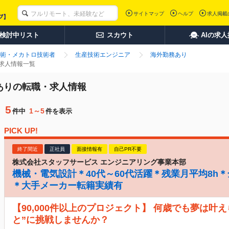
サイトマップ
ヘルプ
求人掲載
検討中リスト
スカウト
AIの求
術・メカトロ技術者
生産技術エンジニア
海外勤務あり
・求人情報一覧
務ありの転職・求人情報
5
1～5
件中
件を表示
PICK UP!
終了間近
正社員
面接情報有
自己PR不要
株式会社スタッフサービス エンジニアリング事業本部
機械・電気設計＊40代～60代活躍＊残業月平均8h
＊大手メーカー転籍実績有
【90,000件以上のプロジェクト】 何歳でも夢は叶
と”に挑戦しませんか？