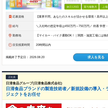
未経験歓迎
学歴不問
第二新
休日120日
賞与複数月
上場
応募資格
給与
勤務地
目安残業時間
20時間以内
求人を見る
掲載終了予定日：
2026.08.20
正社員
日清食品グループ(日清食品株式会社)
日清食品ブランドの製造技術者／新規設備の導入・
ジェクトをお任せ