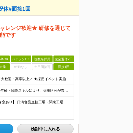
祝休#面接1回
ャレンジ歓迎★ 研修を通じて
能です
卒OK
ベテランOK
複数名採用
完全週休2日
企業
転勤なし
土日面接可
面接1回
＼20代活躍中！第二新卒・製造未経験からのチャレンジ大歓迎・高卒以上／ ★採用イベント実施中★ 「まずは話だけ聞いてみたい」、「実際の働き方が気になる」方に向けて、現場のリアルが分かるイベントをご用意
＼入社時の想定年収は450万円～750万円／ 待遇 学歴・年齢・経験スキルにより、採用区分が異なります。 ★最大賞与8ヶ月分の支給実績 決算賞与が支給される年もございます。 昨年度
【マイカー・バイク通勤OK！｜関西・滋賀工場には独身寮あり】 日清食品直轄工場（関東工場・静岡工場・関西工場・滋賀工場・下関工場） 【関東工場】茨城県取手市清水667-1 【静岡工場】静岡県焼津市相
検討中に入れる