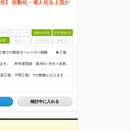
当】 自動化・省人化を上流か
卒OK
ベテランOK
複数名採用
完全週休2日
企業
転勤なし
土日面接可
面接1回
＜必須条件＞ ◎以下いずれかのご経験をお持ちの方 ★工場での製造オペレーター経験 ★工場での設備管理・保全経験 ★機械・電気に関しての知見をお持ちの方 ◎高卒以上 ★食品・飲料だけ
★賞与6カ月分以上 決算賞与が支給される年もございます。 昨年度実績：賞与6ヶ月分＋決算賞与2ヶ月分 ★昇給年1回 ★住宅手当 ★転居が必要な方には、引越代の実費補助に加え、新生活支援金として20
日清食品直轄工場（関東工場・静岡工場・関西工場・滋賀工場・下関工場）での勤務となります。 【関東工場】茨城県取手市清水667-1 【静岡工場】静岡県焼津市相川17-2 【関西工場】滋賀県栗東市下鈎2
検討中に入れる