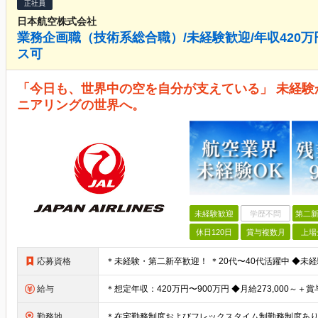
正社員
日本航空株式会社
業務企画職（技術系総合職）/未経験歓迎/年収420万
ス可
「今日も、世界中の空を自分が支えている」 未経
ニアリングの世界へ。
未経験歓迎
学歴不問
第二新
休日120日
賞与複数月
上場
応募資格
給与
勤務地