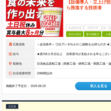
【設備導入・立上げ担
ら推進する技術者
未経験歓迎
学歴不問
第二新
休日120日
賞与複数月
上場
応募資格
給与
勤務地
目安残業時間
20時間以内
求人を見る
掲載終了予定日：
2026.08.20
正社員