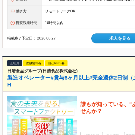
働き方
リモートワークOK
目安残業時間
10時間以内
求人を見る
掲載終了予定日：
2026.08.27
正社員
面接情報有
自己PR不要
日清食品グループ(日清食品株式会社)
製造オペレーター#賞与6ヶ月以上#完全週休2日制（土
H
誰もが知っている、"
せんか？