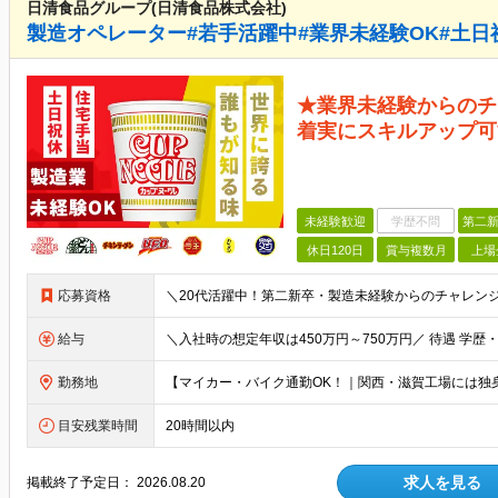
日清食品グループ(日清食品株式会社)
製造オペレーター#若手活躍中#業界未経験OK#土日
★業界未経験からのチ
着実にスキルアップ可
未経験歓迎
学歴不問
第二新
休日120日
賞与複数月
上場
応募資格
給与
勤務地
目安残業時間
20時間以内
求人を見る
掲載終了予定日：
2026.08.20