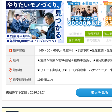
未経験歓迎
学歴不問
第二新
休日120日
賞与複数月
上場
応募資格
給与
勤務地
目安残業時間
10時間以内
求人を見る
掲載終了予定日：
2026.08.24