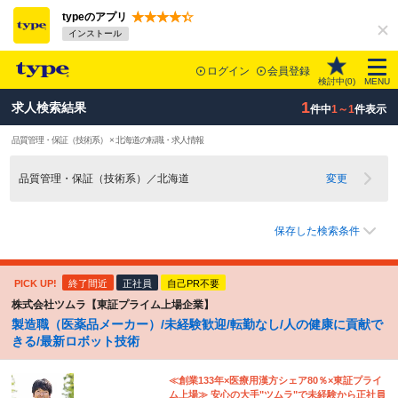
typeのアプリ
インストール
ログイン
会員登録
検討中(
0
)
MENU
1
求人検索結果
件中
1～1
件表示
品質管理・保証（技術系） × 北海道の転職・求人情報
品質管理・保証（技術系）／北海道
変更
保存した検索条件
PICK UP!
終了間近
正社員
自己PR不要
株式会社ツムラ【東証プライム上場企業】
製造職（医薬品メーカー）/未経験歓迎/転勤なし/人の健康に貢献で
きる/最新ロボット技術
≪創業133年×医療用漢方シェア80％×東証プライ
ム上場≫ 安心の大手"ツムラ"で未経験から正社員