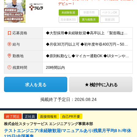
デビュー！
未経験歓迎
学歴不問
ベテランOK
完全週休2日
賞与複数月
面接1回
応募資格
◆大型採用◆未経験歓迎◆高卒以上 「製造職は初めて…」という方でも大丈夫。 イチから丁寧にお教えしますのでご安心ください。 ＼こんなアナタにピッタリ／ ◎「人の健康に貢献したい」という想いがある
給与
◆月収30万円以上可 ◆初年度年収400万円～500万円想定 月給21万7,080円～22万7,810円＋各種手当＋賞与年2回 ★「手当」や「賞与」が手厚いため、1年目未経験でも年収400万円以上
勤務地
◆原則転勤なし◆マイカー通勤OK ◆UIターンや移住転職歓迎。Web面接実施中 ＜茨城工場＞ 茨城県稲敷郡阿見町吉原3586 ┗クリーンで働きやすいのが魅力です。 ★豊かな自然と便利な生活環境が調
残業時間
20時間以内
求人を見る
検討中に入れる
掲載終了予定日：
2026.08.24
終了間近
正社員
面接情報有
自己PR不要
株式会社スタッフサービス エンジニアリング事業本部
テストエンジニア/未経験歓迎/マニュアルあり/残業月平均8ｈ/年休
125日/全国募集