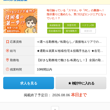
毎日触っている「スマホ」や「PC」の裏側へ！
指示通りに進めたら、気づけばエンジニアになっ
ていた！？
未経験歓迎
学歴不問
ベテランOK
完全週休2日
賞与複数月
面接1回
応募資格
≪選べる勤務地／転勤なし／面接地エリアでの就業率92％以上≫ ※学歴不問 ◆経験は一切問いません ◆転職回数・ブランク期間も不問 ◆面接というよりは“リラックス面談”です ≪こんな方をお待ちしてい
給与
★通勤＆就業＆地域/住宅＆役職手当あり ★在宅勤務実績あり ★残業代は全額支給 ★選べる給与制度あり！ ■東京・神奈川・千葉・埼玉勤務の場合 月給24.5万円～55万円＋諸手当 （残業代は全額支給）
勤務地
【好きな勤務地で働ける♪転勤なし！】 全国の取引先での就業となります（沖縄を除く） ★面接地エリアでの就業率92％以上！ 『地元で働きたい』『通いやすいところで働きたい』といった希望に、業界トップ
残業時間
10時間以内
求人を見る
検討中に入れる
本日まで
掲載終了予定日：
2026.08.06