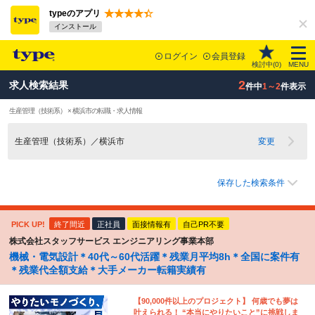
typeのアプリ
インストール
ログイン
会員登録
検討中(
0
)
MENU
2
求人検索結果
件中
1～2
件表示
生産管理（技術系） × 横浜市の転職・求人情報
生産管理（技術系）／横浜市
変更
保存した検索条件
PICK UP!
終了間近
正社員
面接情報有
自己PR不要
株式会社スタッフサービス エンジニアリング事業本部
機械・電気設計＊40代～60代活躍＊残業月平均8h＊全国に案件有
＊残業代全額支給＊大手メーカー転籍実績有
【90,000件以上のプロジェクト】 何歳でも夢は
叶えられる！ “本当にやりたいこと”に挑戦しま