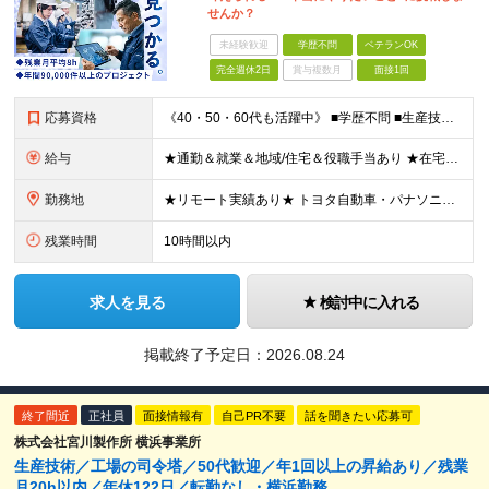
せんか？
未経験歓迎
学歴不問
ベテランOK
完全週休2日
賞与複数月
面接1回
応募資格
《40・50・60代も活躍中》 ■学歴不問 ■生産技術・生産管理・品質保証・評価・設計いずれかの実務経験をお持ちの方 ▽こんな方にオススメです！▽ 「経験を活かして幅広いプロジェクトに携わりたい」
給与
★通勤＆就業＆地域/住宅＆役職手当あり ★在宅勤務実績あり ★残業代は全額支給 ★選べる給与制度あり！ ■東京・神奈川・千葉・埼玉勤務の場合 月給24.5万円～55万円＋諸手当 （残業代は全額支給）
勤務地
★リモート実績あり★ トヨタ自動車・パナソニック・東芝など大手メーカーでのポストも多数！ 全国の取引先での就業となります（沖縄を除く） 『地元で働きたい』という希望に、業界トップクラス約7,00
残業時間
10時間以内
求人を見る
検討中に入れる
掲載終了予定日：
2026.08.24
終了間近
正社員
面接情報有
自己PR不要
話を聞きたい応募可
株式会社宮川製作所 横浜事業所
生産技術／工場の司令塔／50代歓迎／年1回以上の昇給あり／残業
月20h以内／年休122日／転勤なし・横浜勤務