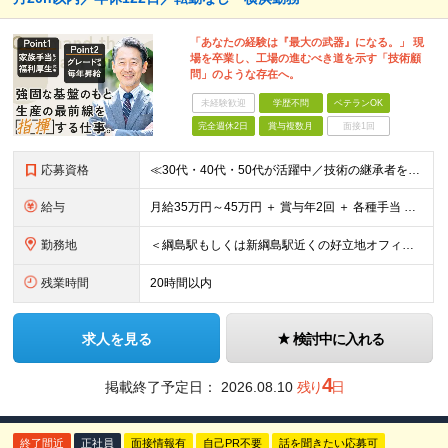
「あなたの経験は『最大の武器』になる。」 現
場を卒業し、工場の進むべき道を示す「技術顧
問」のような存在へ。
未経験歓迎
学歴不問
ベテランOK
完全週休2日
賞与複数月
面接1回
応募資格
≪30代・40代・50代が活躍中／技術の継承者を求めています≫ ◎生産技術または製造技術の実務経験をお持ちの方 ┗年数は問いません。10年、20年と培ってきた熟練の知見を高く評価します。 ┗「量産立ち
給与
月給35万円～45万円 ＋ 賞与年2回 ＋ 各種手当 ※上記はあくまで下限の目安です。あなたの長年の経験・スキルを最大限に考慮し、加給優遇いたします。 ※試用期間3ヶ月間あり（期間中の給与・待遇に差
勤務地
＜綱島駅もしくは新綱島駅近くの好立地オフィス＞ 【横浜事業所】 横浜市港北区樽町2-1-6 └転勤、客先常駐はございません！ ◎宮城工場へ3ヶ月に1回程度出張あり ◎中国・フィリピン自社工場へ年1
残業時間
20時間以内
求人を見る
検討中に入れる
4
掲載終了予定日：
2026.08.10
残り
日
終了間近
正社員
面接情報有
自己PR不要
話を聞きたい応募可