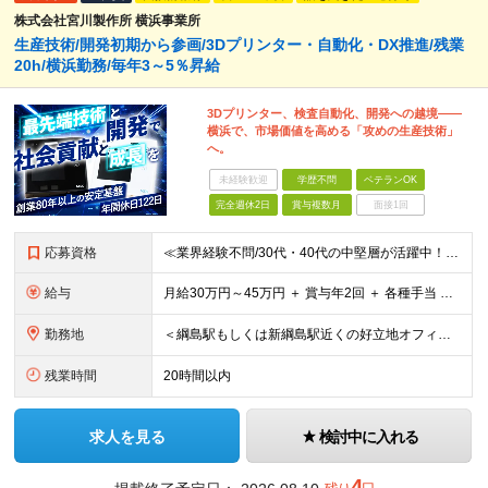
株式会社宮川製作所 横浜事業所
生産技術/開発初期から参画/3Dプリンター・自動化・DX推進/残業
20h/横浜勤務/毎年3～5％昇給
3Dプリンター、検査自動化、開発への越境――
横浜で、市場価値を高める「攻めの生産技術」
へ。
未経験歓迎
学歴不問
ベテランOK
完全週休2日
賞与複数月
面接1回
応募資格
≪業界経験不問/30代・40代の中堅層が活躍中！≫ ◎生産技術または製造技術の実務経験をお持ちの方 ┗「現場で手を動かしてきた経験」を、次は「仕組みを作る側」で活かしたい方を歓迎します！ ◎学歴不問・
給与
月給30万円～45万円 ＋ 賞与年2回 ＋ 各種手当 ※経験・前職給与を最大限考慮し、納得感のある提示をいたします。 ※試用期間3ヶ月（期間中の給与・待遇に差異はありません） ※残業代につきましては
勤務地
＜綱島駅もしくは新綱島駅近くの好立地オフィス＞ 【横浜事業所】 横浜市港北区樽町2-1-6 └転勤、客先常駐はございません！ ◎宮城工場へ3ヶ月に1回程度出張あり ◎中国・フィリピン自社工場へ年1
残業時間
20時間以内
求人を見る
検討中に入れる
4