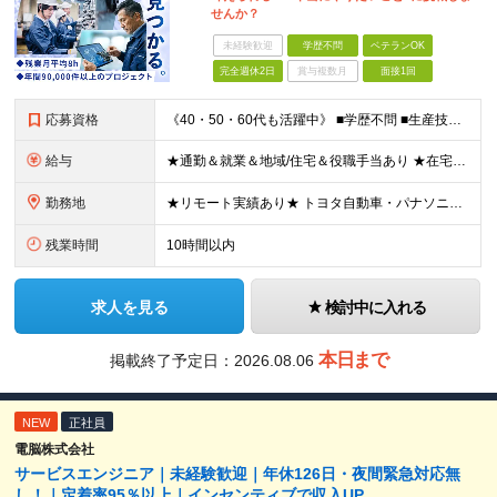
せんか？
未経験歓迎
学歴不問
ベテランOK
完全週休2日
賞与複数月
面接1回
応募資格
《40・50・60代も活躍中》 ■学歴不問 ■生産技術・生産管理・品質保証・評価・設計いずれかの実務経験をお持ちの方 ▽こんな方にオススメです！▽ 「経験を活かして幅広いプロジェクトに携わりたい」
給与
★通勤＆就業＆地域/住宅＆役職手当あり ★在宅勤務実績あり ★残業代は全額支給 ★選べる給与制度あり！ ■東京・神奈川・千葉・埼玉勤務の場合 月給24.5万円～55万円＋諸手当 （残業代は全額支給）
勤務地
★リモート実績あり★ トヨタ自動車・パナソニック・東芝など大手メーカーでのポストも多数！ 全国の取引先での就業となります（沖縄を除く） 『地元で働きたい』という希望に、業界トップクラス約7,00
残業時間
10時間以内
求人を見る
検討中に入れる
本日まで
掲載終了予定日：
2026.08.06
NEW
正社員
電脳株式会社
サービスエンジニア｜未経験歓迎｜年休126日・夜間緊急対応無
し！｜定着率95％以上｜インセンティブで収入UP