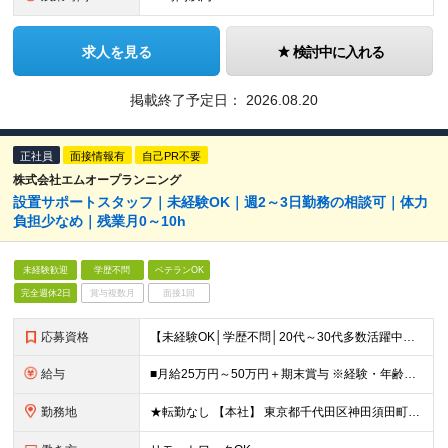
求人を見る
検討中に入れる
掲載終了予定日：
2026.08.20
正社員
面接情報有
自己PR不要
株式会社エムオープランニング
設置サポートスタッフ｜未経験OK｜週2～3日勤務の相談可｜体力
負担少なめ｜残業月0～10h
未経験歓迎
学歴不問
ベテランOK
完全週休2日
賞与複数月
面接1回
応募資格
【未経験OK│学歴不問│20代～30代多数活躍中】 ◇基本的なPCスキルをお持ちの方（文字入力程度でOK） ＼接客・販売経験者が多数活躍中！／ 「人と関わる仕事が好き」 「立ち仕事から、長く働ける環
給与
■月給25万円～50万円＋期末賞与 ※経験・年齢・スキルを考慮し決定します ※残業代は1分単位で全額支給します ※試用期間（3ヶ月）あり。期間中の給与・その他待遇に差異はありません
勤務地
★転勤なし 【本社】 東京都千代田区神田須田町1－26 芝信神田ビル10F ※プロジェクト先は、通勤時間も考慮し相談の上決定しています ※出張は、首都圏の日帰りがメインなど相談が可能です！ ※（変