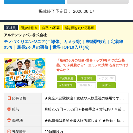
掲載終了予定日：
2026.08.17
正社員
面接情報有
自己PR不要
話を聞きたい応募可
アルテンジャパン株式会社
モノづくりエンジニア(半導体、カメラ等)｜未経験歓迎｜定着率
95％｜最長2ヶ月の研修｜世界TOP10入り(※)
「最長2ヶ月の研修×世界トップ10(※)の安定基
盤」で 未経験から"一生モノの技術"を身につけま
せんか？
未経験歓迎
学歴不問
ベテランOK
完全週休2日
賞与複数月
面接1回
応募資格
★完全未経験歓迎！意欲や人物重視の採用です ★文系・理系問わず歓迎いたします！ ■学歴不問 ■第二新卒歓迎 ■職種・業種・社会人未経験OK ■フリーター・社会人経験10年以上の方も歓迎 ■ブランク・
給与
月給25万円～55万円＋各種手当＋賞与あり ※前職の給与・経験・スキルなどを考慮のうえで決定します ※残業代は1分単位で全額支給します ※試用期間3ヶ月。その間の給与・待遇に差異はありません ★充実
勤務地
★配属先は希望を最大限考慮します ★転勤・転居については相談可能です ★U・Iターン歓迎 全国の各プロジェクト先で募集します。 ＜プロジェクト先＞ ■北海道：千歳市 ■関東：埼玉県・千葉県・東京都
残業時間
20時間以内