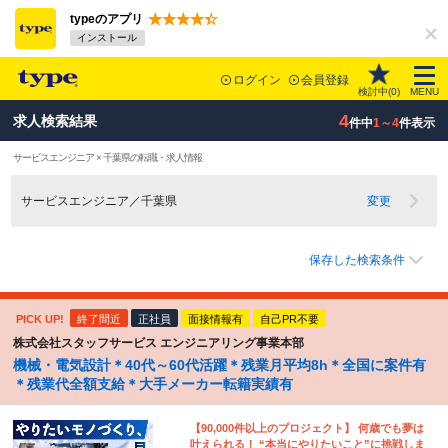
typeのアプリ
インストール
ログイン
会員登録
検討中(
0
)
MENU
4
求人検索結果
件中
1～4
件表示
サービスエンジニア × 千葉県の転職・求人情報
サービスエンジニア／千葉県
変更
保存した検索条件
PICK UP!
終了間近
正社員
面接情報有
自己PR不要
株式会社スタッフサービス エンジニアリング事業本部
機械・電気設計＊40代～60代活躍＊残業月平均8h＊全国に案件有
＊残業代全額支給＊大手メーカー転籍実績有
【90,000件以上のプロジェクト】 何歳でも夢は
叶えられる！ “本当にやりたいこと”に挑戦しま