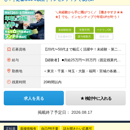
＼未経験から手に職がつく／ 【働きやすさ★★
★】でも、インセンティブで年収UPが叶う！
未経験歓迎
学歴不問
ベテランOK
完全週休2日
賞与複数月
面接1回
応募資格
【20代〜50代まで幅広く活躍中！未経験・第二新卒歓迎】 ◎学歴不問／普通自動車免許（AT限定可）をお持ちの方 ＼こんな方にぴったりです／ □ 機械いじりやコツコツ丁寧な作業が好き □ 頑張りが収入
給与
【経験者】 ■⽉給25万円〜35万円（固定残業代含む）＋等級⼿当＋インセンティブ＋賞与年2回（昨年度実績最⼤6カ⽉分） ※固定残業代は残業の有無に関わらず、⽉20時間分：3万4000円〜4万7500円
勤務地
＜東京・千葉・埼⽟・⼤阪・福岡・宮城の各拠点＞ ※勤務地は希望を考慮して決定します ※直⾏直帰OK ※転勤は基本的にありませんが、希望次第で別拠点への異動も可 ※全拠点オフィス内禁煙 ■秋葉原オフ
残業時間
20時間以内
求人を見る
検討中に入れる
掲載終了予定日：
2026.08.17
正社員
面接情報有
自己PR不要
話を聞きたい応募可