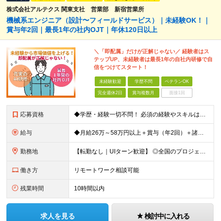
株式会社アルテクス 関東支社 営業部 新宿営業所
機械系エンジニア（設計〜フィールドサービス）｜未経験OK！｜
賞与年2回｜最長1年の社内OJT｜年休120日以上
＼「即配属」だけが正解じゃない／ 経験者はス
テップUP、未経験者は最長1年の自社内研修で自
信をつけてスタート！
未経験歓迎
学歴不問
ベテランOK
完全週休2日
賞与複数月
面接1回
応募資格
◆学歴・経験一切不問！ 必須の経験やスキルは特にありません！ 完全未経験者から経験者まで、幅広く募集！ インフラエンジニアや未経験ITエンジニアを目指していたが、実際に機械を触る方が好きだと気づいた方
給与
◆月給26万～58万円以上＋賞与（年2回）＋諸手当 ◆年収350～450万円 ※経験や能力を考慮して優遇します ※残業代は別途全額支給します ※試用期間3ヶ月（期間中も待遇・条件に差異はございませ
勤務地
【転勤なし｜UIターン歓迎】 ◎全国のプロジェクト先へ配属 ※配属先は希望を考慮します ※お任せする業務の状況により転居を伴う就業の可能性はありますが、その際は希望を考慮します ※配属先や業務内容
働き方
リモートワーク相談可能
残業時間
10時間以内
求人を見る
検討中に入れる