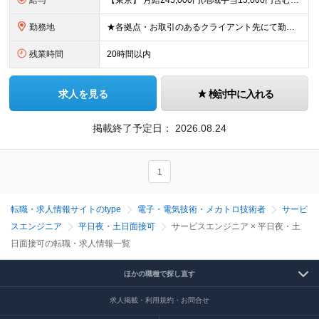
給与
【東京】 月給245,000円(地域手当15,000円含む)+通信手当(5,000円)+諸手当(該当した場合) 【その他の地域】 月給230,000円+通信手当(5,000円)+諸手当(該当した場合)
勤務地
★各拠点・お取引のあるクライアント先にて勤務いただきます ★家賃補助あり※会社都合の引越しが発生した場合 ■拠点 名古屋本社／愛知県名古屋市中区上前津2-14-15 第一住建上前津ビル 6F 東京オ
残業時間
20時間以内
求人を見る
検討中に入れる
掲載終了予定日：
2026.08.24
1
転職・求人情報サイトのtype
電子・電気技術・メカトロ技術者
サービ
スエンジニア
平日夜・土日面接可
サービスエンジニア × 平日夜・土
日面接可の転職・求人情報一覧
ほかの職種で探し直す
求人掲載・利用規約・お問合せ