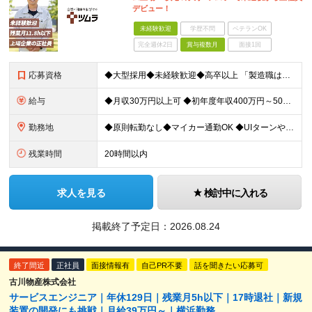
デビュー！
未経験歓迎
学歴不問
ベテランOK
完全週休2日
賞与複数月
面接1回
応募資格
◆大型採用◆未経験歓迎◆高卒以上 「製造職は初めて…」という方でも大丈夫。 イチから丁寧にお教えしますのでご安心ください。 ＼こんなアナタにピッタリ／ ◎「人の健康に貢献したい」という想いがある
給与
◆月収30万円以上可 ◆初年度年収400万円～500万円想定 月給21万7,080円～22万7,810円＋各種手当＋賞与年2回 ★「手当」や「賞与」が手厚いため、1年目未経験でも年収400万円以上
勤務地
◆原則転勤なし◆マイカー通勤OK ◆UIターンや移住転職歓迎。Web面接実施中 ＜茨城工場＞ 茨城県稲敷郡阿見町吉原3586 ┗クリーンで働きやすいのが魅力です。 ★豊かな自然と便利な生活環境が調
残業時間
20時間以内
求人を見る
検討中に入れる
掲載終了予定日：
2026.08.24
終了間近
正社員
面接情報有
自己PR不要
話を聞きたい応募可
古川物産株式会社
サービスエンジニア｜年休129日｜残業月5h以下｜17時退社｜新規
装置の開発にも挑戦｜月給39万円～｜横浜勤務