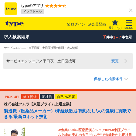
typeのアプリ
インストール
ログイン
会員登録
検討中(
0
)
MENU
7
求人検索結果
件中
1～7
件表示
サービスエンジニア × 平日夜・土日面接可の転職・求人情報
サービスエンジニア／平日夜・土日面接可
変更
保存した検索条件
PICK UP!
終了間近
正社員
自己PR不要
株式会社ツムラ【東証プライム上場企業】
製造職（医薬品メーカー）/未経験歓迎/転勤なし/人の健康に貢献で
きる/最新ロボット技術
≪創業133年×医療用漢方シェア80％×東証プライ
ム上場≫ 安心の大手"ツムラ"で未経験から正社員