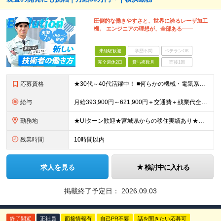
圧倒的な働きやすさと、世界に誇るレーザ加工
機。 エンジニアの理想が、全部ある――
未経験歓迎
学歴不問
ベテランOK
完全週休2日
賞与複数月
面接1回
応募資格
★30代～40代活躍中！ ■何らかの機械・電気系の技術職経験をお持ちの方 ■高卒以上 《こんな方にピッタリ》 □これまで培った機械・電気の知識を活かしたい □技術者として専門性をさらに高めたい □
給与
月給393,900円～621,900円＋交通費＋残業代全額＋家族手当＋出張手当など ※経験やスキルを考慮して決定いたします ※残業代は別途全額支給いたします ※試用期間6カ月あり（期間中の給与・待遇
勤務地
★UIターン歓迎★宮城県からの移住実績あり★転勤なし 【横浜ラボ】神奈川県横浜市西区戸部町3-50 イイダビル 1F ※(変更の範囲)上記を除く当社関連勤務地
残業時間
10時間以内
求人を見る
検討中に入れる
掲載終了予定日：
2026.09.03
終了間近
正社員
面接情報有
自己PR不要
話を聞きたい応募可