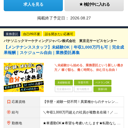
求人を見る
検討中に入れる
掲載終了予定日：
2026.08.27
業務委託
自己PR不要
話を聞きたい応募可
パナソニックマーケティングジャパン株式会社 東京北サービスセンター
【メンテナンススタッフ】未経験OK｜年収1,000万円も可｜完全成
果報酬｜スケジュール自由｜業務委託募集
＼未経験から始める、業務委託という新しい働き
方／ 稼ぐ額も、働く時間も、休む日も自由！
未経験歓迎
学歴不問
ベテランOK
完全週休2日
賞与複数月
面接1回
応募資格
【学歴・経験一切不問！異業種からのチャレンジ大歓迎】 ◆普通自動車運転免許（AT限定可） ★当社ではこんな方が活躍しています★ ・お客様の自宅で明るくコミュニケーションが取れる方 ・清潔感を保ち、大
給与
＼年収1,000万円超えの社員が複数名在籍！／ ◆完全出来高報酬制 【研修期間（基本2カ月）】 入社後2カ月間はアルバイト・パート雇用となり、1,230円（7.75H／日）になります（時間外手当、
勤務地
★車通勤OK★希望を考慮いたします★転勤なし 下記いずれかのサービスセンターでの勤務となります。 【東京東サービスセンター】東京都墨田区緑3丁目1-7 【東京西サービスセンター】東京都立川市幸町4-