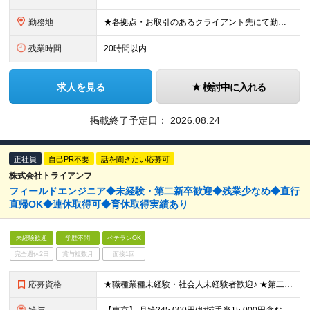
勤務地
★各拠点・お取引のあるクライアント先にて勤務いただきます。 ★家賃補助あり※会社都合の引越しが発生した場合 ■拠点 名古屋本社／愛知県名古屋市中区上前津2-14-15 第一住建上前津ビル 6F 東京
残業時間
20時間以内
求人を見る
検討中に入れる
掲載終了予定日：
2026.08.24
正社員
自己PR不要
話を聞きたい応募可
株式会社トライアンフ
フィールドエンジニア◆未経験・第二新卒歓迎◆残業少なめ◆直行
直帰OK◆連休取得可◆育休取得実績あり
未経験歓迎
学歴不問
ベテランOK
完全週休2日
賞与複数月
面接1回
応募資格
★職種業種未経験・社会人未経験者歓迎♪ ★第二新卒やブランクありもOK！ ■学歴不問 ■要普免(AT限定可) └現在取得中(教習所に通っている場合)の方も一度ご相談ください ☆IT知識やスキルは