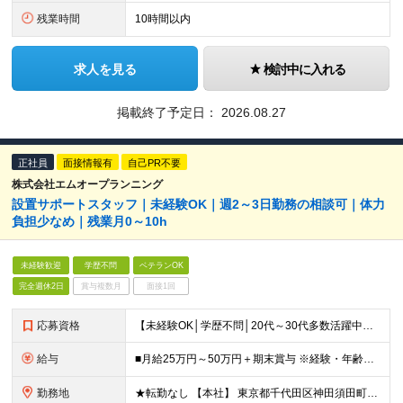
残業時間
10時間以内
求人を見る
検討中に入れる
掲載終了予定日：
2026.08.27
正社員
面接情報有
自己PR不要
株式会社エムオープランニング
設置サポートスタッフ｜未経験OK｜週2～3日勤務の相談可｜体力
負担少なめ｜残業月0～10h
未経験歓迎
学歴不問
ベテランOK
完全週休2日
賞与複数月
面接1回
応募資格
【未経験OK│学歴不問│20代～30代多数活躍中】 ◇基本的なPCスキルをお持ちの方（文字入力程度でOK） ＼接客・販売経験者が多数活躍中！／ 「人と関わる仕事が好き」 「立ち仕事から、長く働ける環
給与
■月給25万円～50万円＋期末賞与 ※経験・年齢・スキルを考慮し決定します ※残業代は1分単位で全額支給します ※試用期間（3ヶ月）あり。期間中の給与・その他待遇に差異はありません
勤務地
★転勤なし 【本社】 東京都千代田区神田須田町1－26 芝信神田ビル10F ※プロジェクト先は、通勤時間も考慮し相談の上決定しています ※出張は、首都圏の日帰りがメインなど相談が可能です！ ※（変