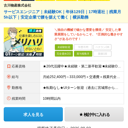
古川物産株式会社
サービスエンジニア｜未経験OK｜年休129日｜17時退社｜残業月
5h以下｜安定企業で腰を据えて働く｜横浜勤務
＼独自の機械で確かな需要を獲得／ 安定した事
業展開をしているからこそ、 “圧倒的な働きやす
さ”があるのです！
未経験歓迎
学歴不問
ベテランOK
完全週休2日
賞与複数月
面接1回
応募資格
★20代活躍中★未経験・第二新卒歓迎 ■未経験OK ■高卒以上 《こんな方にピッタリ》 □自分の時間を大切にしながら働きたい □PCの自作や車、バイクいじりなどが好き □一生モノの「手に職」をつけ
給与
月給252,400円～333,000円＋交通費＋残業代全額＋家族手当＋出張手当など ※経験やスキルを考慮して決定いたします ※残業代は別途全額支給いたします ※試用期間6カ月あり（期間中の給与・待遇
勤務地
★転勤なし★UIターン歓迎（過去に宮城県からの移住実績あり） 【横浜ラボ】神奈川県横浜市西区戸部町3-50 イイダビル 1F ※(変更の範囲)上記を除く当社関連勤務地
残業時間
10時間以内
求人を見る
検討中に入れる