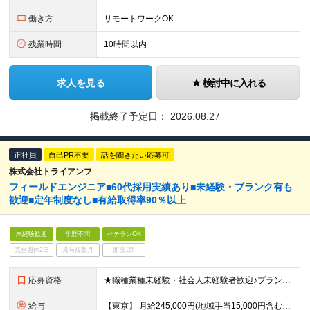
働き方
リモートワークOK
残業時間
10時間以内
求人を見る
検討中に入れる
掲載終了予定日：
2026.08.27
正社員
自己PR不要
話を聞きたい応募可
株式会社トライアンフ
フィールドエンジニア■60代採用実績あり■未経験・ブランク有も
歓迎■定年制度なし■有給取得率90％以上
未経験歓迎
学歴不問
ベテランOK
完全週休2日
賞与複数月
面接1回
応募資格
★職種業種未経験・社会人未経験者歓迎♪ブランクありもOK！ ★定年制度なし！40代・50代・60代も活躍◎ ■学歴不問 ■要普免(AT限定可) └現在取得中(教習所に通っている場合)の方も一度ご相
給与
【東京】 月給245,000円(地域手当15,000円含む)+通信手当(5,000円)+諸手当(該当した場合) 【その他の地域】 月給230,000円+通信手当(5,000円)+諸手当(該当した場合)