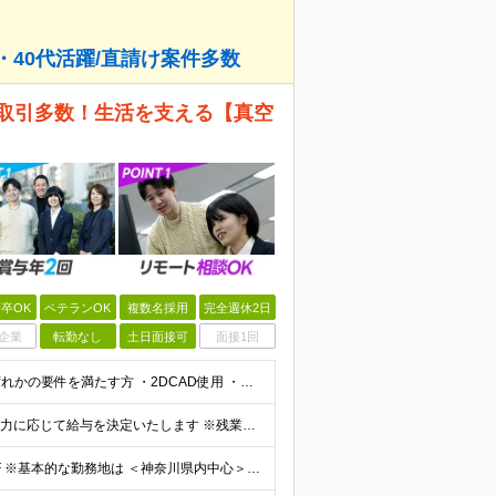
・40代活躍/直請け案件多数
も取引多数！生活を支える【真空
卒OK
ベテランOK
複数名採用
完全週休2日
企業
転勤なし
土日面接可
面接1回
【30代～40代の社員が活躍中！】 ■学歴不問 ■以下いずれかの要件を満たす方 ・2DCAD使用 ・何かしらの図面を書いていた方 ・製造スタッフ経験 ・理系の学校の卒業出身の方（工業高校なども含む）
■月給250,000円～500,000円＋賞与年2回 ※ご経験・能力に応じて給与を決定いたします ※残業が発生した場合は別途全額支給いたします ※試用期間3ヶ月（条件変更なし）
＜本社＞ 神奈川県横浜市西区平沼1-2-24 横浜NTビル3F ※基本的な勤務地は ＜神奈川県内中心＞となります。 ---------------------------------- 万が一、派遣