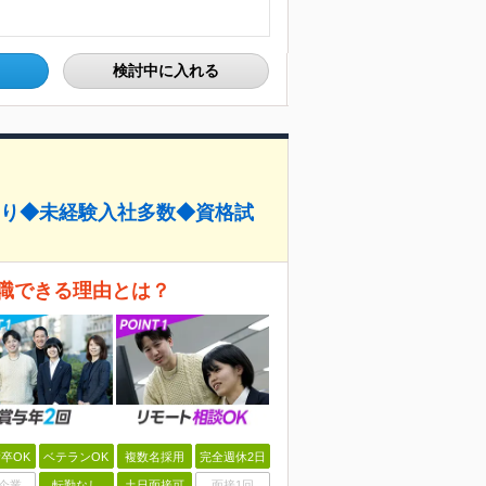
検討中に入れる
あり◆未経験入社多数◆資格試
職できる理由とは？
卒OK
ベテランOK
複数名採用
完全週休2日
企業
転勤なし
土日面接可
面接1回