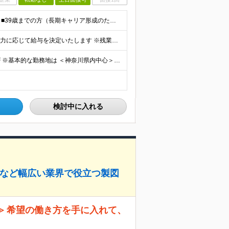
＼モノづくりが好き！という方も歓迎です／ ■学歴不問 ■39歳までの方（長期キャリア形成のため） ■未経験歓迎！ ………………………………… 教育制度が整っているため、 完全未経験、文系出身の方も 安
■月給235,000円～350,000円＋賞与年2回 ※ご経験・能力に応じて給与を決定いたします ※残業が発生した場合は別途全額支給いたします ※試用期間3ヶ月（条件変更なし）
＜本社＞ 神奈川県横浜市西区平沼1-2-24 横浜NTビル3F ※基本的な勤務地は ＜神奈川県内中心＞となります。 ---------------------------------- 万が一、派遣
検討中に入れる
関連など幅広い業界で役立つ製図
≫ 希望の働き方を手に入れて、