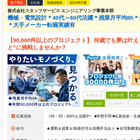
終了間近
正社員
面接情報有
自己PR不要
株式会社スタッフサービス エンジニアリング事業本部
機械・電気設計＊40代～60代活躍＊残業月平均8h
＊大手メーカー転籍実績有
【90,000件以上のプロジェクト】 何歳でも夢は叶
と”に挑戦しませんか？
未経験歓迎
学歴不問
第二新
休日120日
賞与複数月
上場
応募資格
給与