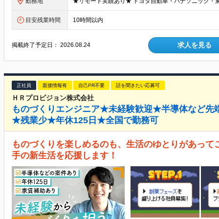
勤務地
目安残業時間
10時間以内
求人を見る
掲載終了予定日：
2026.08.24
正社員
面接情報有
自己PR不要
話を聞きたい応募可
ＨＲプロビジョン株式会社
ものづくりエンジニア★未経験歓迎★半導体など先
★残業少★年休125日★全国で勤務可
ものづくりを楽しめるのも、生活のゆとりがあって
手の新生活を応援します！