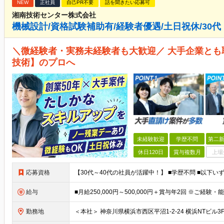
NEW
正社員
自己PR不要
話を聞きたい応募可
湘南技術センター株式会社
機械設計/資格試験補助有/経験者優遇/土日祝休/30代
＼微経験者・実務未経験者も大歓迎／ 大手企業と
技術】のプロへ
未経験歓迎
学歴不問
第二新
休日120日
賞与複数月
上場
応募資格
給与
勤務地