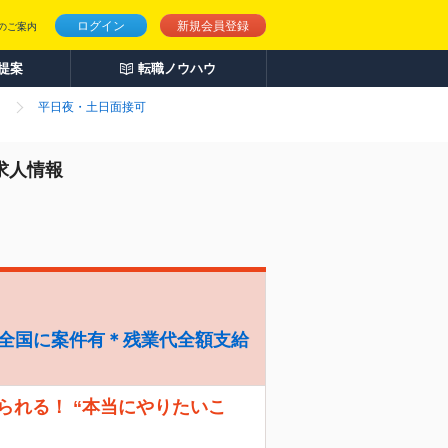
ログイン
新規会員登録
のご案内
人提案
転職ノウハウ
平日夜・土日面接可
求人情報
＊全国に案件有＊残業代全額支給
えられる！ “本当にやりたいこ