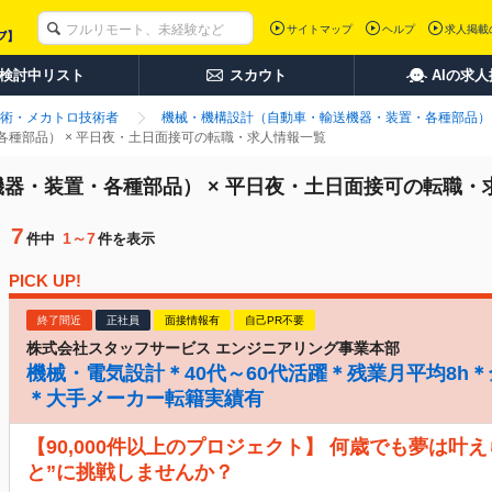
サイトマップ
ヘルプ
求人掲載
検討中リスト
スカウト
AIの求
術・メカトロ技術者
機械・機構設計（自動車・輸送機器・装置・各種部品）
種部品） × 平日夜・土日面接可の転職・求人情報一覧
器・装置・各種部品） × 平日夜・土日面接可の転職・
7
1～7
件中
件を表示
PICK UP!
終了間近
正社員
面接情報有
自己PR不要
株式会社スタッフサービス エンジニアリング事業本部
機械・電気設計＊40代～60代活躍＊残業月平均8h
＊大手メーカー転籍実績有
【90,000件以上のプロジェクト】 何歳でも夢は叶
と”に挑戦しませんか？