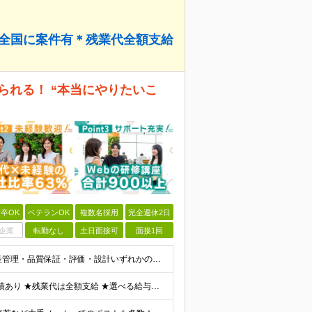
＊全国に案件有＊残業代全額支給
えられる！ “本当にやりたいこ
卒OK
ベテランOK
複数名採用
完全週休2日
企業
転勤なし
土日面接可
面接1回
《40・50・60代も活躍中》 ■学歴不問 ■生産技術・生産管理・品質保証・評価・設計いずれかの実務経験をお持ちの方 ▽こんな方にオススメです！▽ 「経験を活かして幅広いプロジェクトに携わりたい」
★通勤＆就業＆地域/住宅＆役職手当あり ★在宅勤務実績あり ★残業代は全額支給 ★選べる給与制度あり！ ■東京・神奈川・千葉・埼玉勤務の場合 月給24.5万円～55万円＋諸手当 （残業代は全額支給）