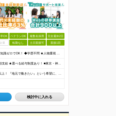
卒OK
ベテランOK
複数名採用
完全週休2日
企業
転勤なし
土日面接可
面接1回
◆未経験・第二新卒・正社員デビューも大歓迎／経験・知識ゼロでOK！ ◆学歴不問 ★人物重視 ★入社前の経験・スキルはゼロでOK CADの基本的な知識・操作経験がある方は歓迎します。 地方在住の方も
★通勤＆就業＆地域/住宅＆役職手当あり ★残業代は全額支給 ★選べる給与制度あり！ ■東京・神奈川・千葉・埼玉勤務の場合 月給24.5万円～55万円＋諸手当 （残業代は全額支給） (20,000円の
★リモート実績あり★ ★面接地エリアでの就業率92％以上！ 『地元で働きたい』という希望に、業界トップクラス約7,000件の取引事業所数、90,000件以上のプロジェクトから検討をいたします。 全
検討中に入れる