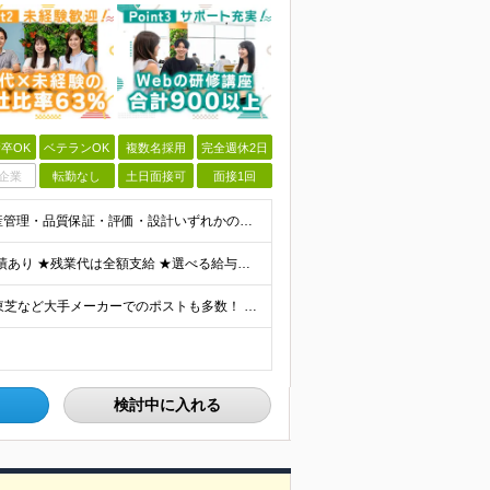
卒OK
ベテランOK
複数名採用
完全週休2日
企業
転勤なし
土日面接可
面接1回
《40・50・60代も活躍中》 ■学歴不問 ■生産技術・生産管理・品質保証・評価・設計いずれかの実務経験をお持ちの方 ▽こんな方にオススメです！▽ 「経験を活かして幅広いプロジェクトに携わりたい」
★通勤＆就業＆地域/住宅＆役職手当あり ★在宅勤務実績あり ★残業代は全額支給 ★選べる給与制度あり！ ■東京・神奈川・千葉・埼玉勤務の場合 月給24.5万円～55万円＋諸手当 （残業代は全額支給）
★リモート実績あり★ トヨタ自動車・パナソニック・東芝など大手メーカーでのポストも多数！ 全国の取引先での就業となります（沖縄を除く） 『地元で働きたい』という希望に、業界トップクラス約7,00
検討中に入れる