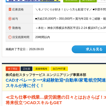
応募資格
給与
勤務地
目安残業時間
20時間以内
求人を見る
掲載終了予定日：
2026.09.03
終了間近
正社員
面接情報有
自己PR不要
株式会社スタッフサービス エンジニアリング事業本部
CADオペレーター*未経験歓迎*自動車/家電/航空
スキルが身に付く！
≪立ち仕事や残業…疲労困憊の日々とはおさらば！
将来役立つCADスキルもGET