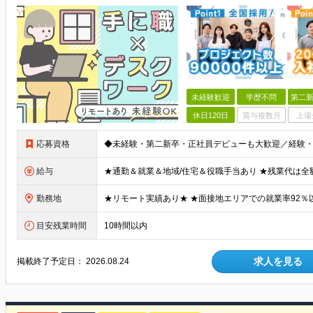
未経験歓迎
学歴不問
第二新
休日120日
賞与複数月
上場
応募資格
給与
勤務地
目安残業時間
10時間以内
求人を見る
掲載終了予定日：
2026.08.24