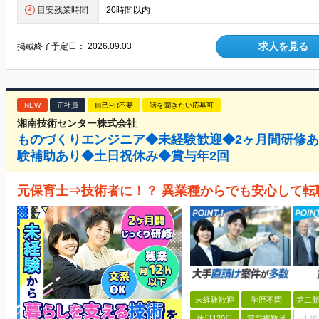
目安残業時間
20時間以内
求人を見る
掲載終了予定日：
2026.09.03
NEW
正社員
自己PR不要
話を聞きたい応募可
湘南技術センター株式会社
ものづくりエンジニア◆未経験歓迎◆2ヶ月間研修
験補助あり◆土日祝休み◆賞与年2回
元保育士⇒技術者に！？ 異業種からでも安心して転
未経験歓迎
学歴不問
第二新
休日120日
賞与複数月
上場