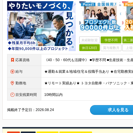
未経験歓迎
学歴不問
第二新
休日120日
賞与複数月
上場
応募資格
給与
勤務地
目安残業時間
10時間以内
求人を見る
掲載終了予定日：
2026.08.24