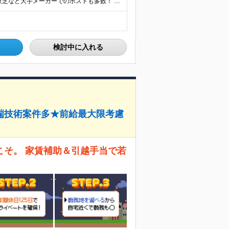
★リモート実績あり★ トヨタ自動車・パナソニック・東芝など大手メーカーでのポストも多数！ 全国の取引先での就業となります（沖縄を除く） 『地元で働きたい』という希望に、業界トップクラス約7,00
検討中に入れる
端技術案件多★前給最大限考慮
こそ。 家賃補助＆引越手当で若